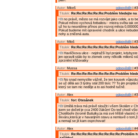
patří.
Autor:
Mikeš
odpovědět
| #3
Titulek:
Re:Re:Re:Re:Re:Re:Problém hledejte na 
no právě, město se má rozvíjet jako celek, a to bez
Pokud město vychová fotbalistu - mistra světa tak o
už ho tu neuvidíme přínos pro rozvoj města 0,000000
Pokud budeme mít opravené chodník a ulice nebude
nohy a zničená auta.
Autor:
Miloš
odpovědět
| #3
Titulek:
Re:Re:Re:Re:Re:Re:Re:Re:Problém hlede
Havlíčkova ulice - nejdražší byl projekt, kdybyste j
jen opravili stálo by to zlomek ceny několik milionů stál
zprznění křižovatky
Autor:
Mussa
odpovědět
| #3
Titulek:
Re:Re:Re:Re:Re:Re:Re:Re:Problém hlede
No snad nemyslíte vážně, že ten kousek vůjezdu 
se už dělá asi 3 týdny stál 200 tisíc ?? To jim proplá
který se tam nic neděje a to asi hodně tučně.
Autor:
Alex
odpovědět
| #3
Titulek:
for: Otesánek
Umělá tráva má právě sloužit i všem školám v Cho
jsem se dočetl je cca 2400 žákům! Do teď chodí všic
Chotěboře (kromě Buttulky,ta má své hřiště vlastní) n
škváru,která je v havarijním stavu a nemluvě o tom,ž
a nemají se jít kam osprchovat!
Autor:
Alex
odpovědět
| #4
Titulek:
Re:Re:Re:Re:Re:Re:Re:Re:Re:Problém hl
začátku!