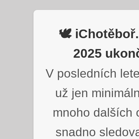
🕊️ iChotěbo
2025 ukonč
V posledních lete
už jen minimáln
mnoho dalších o
snadno sledova