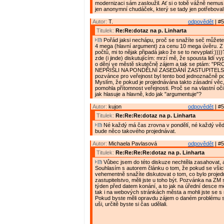
modernizaci sám zasloužil. Ať si o tobě vážně nemusí
jen anonymní chudáček, který se tady jen potřeboval 
Autor:
T.
odpovědět
| #5
Titulek:
Re:Re:dotaz na p. Linharta
Pořád jaksi nechápu, proč se snažíte seč můžete
4 mega (hlavní argument) za cenu 10 mega úvěru. Z
počtů, mi to nějak připadá jako že se to nevyplatí:))
zde (i jinde) diskutujícím: mrzí mě, že spousta lidí v
o dění ve městě skutečně zájem a tak se ptám: "P
NEPŘIŠLI NA PONDĚLNÍ ZASEDÁNÍ ZASTUPITELS
pozvánce pro veřejnost byl tento bod jednoznačně 
Myslím, že pokud je projednávána takto zásadní vě
pomohla přítomnost veřejnosti. Proč se na vlastní oč
jak hlasuje a hlavně, kdo jak "argumentuje"?
Autor:
kujon
odpovědět
| #5
Titulek:
Re:Re:Re:dotaz na p. Linharta
Né každý má čas zrovna v pondělí, né každý vědě
bude něco takového projednávat.
Autor:
Michaela Pavlasová
odpovědět
| #5
Titulek:
Re:Re:Re:Re:dotaz na p. Linharta
Vůbec jsem do této diskuze nechtěla zasahovat, 
Souhlasím s autorem článku o tom, že pokud se všic
vehementně snažíte diskutovat o tom, co bylo proje
zastupitelstvo, měli jste u toho být. Pozvánka na ZM
týden před datem konání, a to jak na úřední desce 
tak i na webových stránkách města a mohli jste se s n
Pokud byste měli opravdu zájem o daném problému sl
uši, určitě byste si čas udělali.