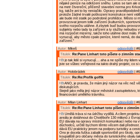
nějaké peníze na odklízení sněhu. Letos se tam ale o
na metr čtvereční, přičemž stavební norma pro Krko
kg, takže ani to by nestačilo. Opravy pravděpodobně
protože žádné trvalé poškození konstrukce není vidě
ale bude mít statik po podrobné prohlídce. Město si m
provozovat jenom tolik zařízení (kulturních, sportovníc
svého rozpočtu utáhne. A zbytek buď budou provoz
subjekty nebo tady ta zařízení a ty služby nebudou 
má rozpočet mizerný, takže toho utáhne dost málo. 
vynucují, aby město cpalo peníze, které nemá, do dal
zařízení."
Autor:
Mikeš
odpovědět
| #6
Titulek:
Re:Pane Linhart toto píšete o zimním st
jo tak lidé si vynucují.... aha a ne spíše my lidem
jste se vůbec veřejnosti na takto drahý projekt, co si
Autor:
Holobrádek
odpovědět
| #6
Titulek:
Re:Re:Profik golfik
ANO, je pravda, že mám jiný názor na věc než vě
diskutujících.
Stejně jako měla jiný názor městské zastupitelstvo, 
financování umělého trávníku.
Autor:
Milan Linhart
odpovědět
| #6
Titulek:
Re:Re:Pane Linhart toto píšete o zimním
Umělá tráva si na údržbu vydělá. A cílem projektu
areálu je dotáhnout do Chotěboře 130 milionů z Evro
EU dávala na opravy místních komunikací nebo na 
důchodců, určitě bychom těmto věcem dali přednost
dává EU prakticky jenom na podporu turistiky a cest
Ono je docela fuška zabalit sportoviště pro školy, op
koupaliště pro občany města do turistického obalu ta