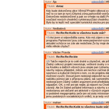
Autor:
Ája
odpovědět
| #8
Titulek:
dotaz
Kdy bude dokončena ulice Věrtná?Projekt sliboval zce
než to co tam je nyní.(Obytná zóna,parkoviště-ostrův
Dokončete nedokončené a pak se vrhejte na další.P
součástí nových chodníků cyklotrasy(část chodníku 
Bylo by to lepší než speciální turistická stezka pro j
Autor:
Nedbalová
odpovědět
| #8
Titulek:
Re:Re:Re:Kolik to všechno bude stát?
Asi jsem si odpověděla sama. Kdo má zájem o nea
programu Partnerství jsou zde www.partnerstvi-vyso
aktuální schůzce se zde ale nedočtete.Že by moje det
mělo někde chybu?
Autor:
Václav Pravda
odpovědět
| #8
Titulek:
Re:Re:Re:Re:ble
Takže nejenže je to celé drahé a zbytečné, ale je
Žádný celkový projekt neexistuje, veškeré úvahy o ná
na Koubku a dalších věcech jsou utopie pan Linharta
návrhy nejsou přijatelné, město ani nechce začínat d
sportovci a kulturně činnými o tom, co do projektu dát
možnost využít. Dosud jsem nedostal odpověď na v
nabídku pomoci jak s přípravou plánů, tak samotného
nedostal jsem žádný solidní argument proti předklá
nápadům. OK, o mě ani tak nejde, já nejsem na Chotě
závislý. Ale že žádné pořádné informace a návrhy a 
nedostanou ani občané ani aktivisté v různých organ
si podobné megaprojekty peče jen od stolu místostar
jemu podobných socialistických snílků, to je tedy vrch
Autor:
mahan
odpovědět
| #9
Titulek:
Re:Re:Re:Re:Kolik to všechno bude stát