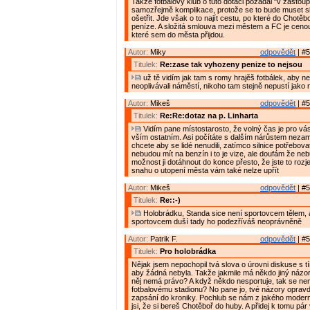
Takže fotbalový klub o tuto dotaci požádal "v zastoup
samozřejmě komplikace, protože se to bude muset sl
ošetřit. Jde však o to najít cestu, po které do Chotěb
peníze. A složitá smlouva mezi městem a FC je cenou 
které sem do města přijdou.
Autor:
Miky
odpovědět
| #5
Titulek:
Re:zase tak vyhozeny penize to nejsou
už tě vidím jak tam s romy hrajěš fotbálek, aby neh
neoplivávali náměstí, nikoho tam stejně nepustí jako 
Autor:
Mikeš
odpovědět
| #5
Titulek:
Re:Re:dotaz na p. Linharta
Vidím pane místostarosto, že volný čas je pro vás 
vším ostatním. Asi počítáte s dalším nárůstem nezam
chcete aby se lidé nenudili, zatímco silnice potřebov
nebudou mít na benzín i to je vize, ale doufám že ne
možnost ji dotáhnout do konce přesto, že jste to rozjel
snahu o utopení města vám také nelze upřít
Autor:
Mikeš
odpovědět
| #5
Titulek:
Re::-)
Holobrádku, Standa sice není sportovcem tělem, al
sportovcem duší tady ho podezříváš neoprávněně
Autor:
Patrik F.
odpovědět
| #5
Titulek:
Pro holobrádka
Nějak jsem nepochopil tvá slova o úrovni diskuse s tí
aby žádná nebyla. Takže jakmile má někdo jiný názor 
něj nemá právo? A když někdo nesportuje, tak se nem
fotbalovému stadionu? No pane jo, tvé názory opravd
zapsání do kroniky. Pochlub se nám z jakého moder
jsi, že si bereš Chotěboř do huby. A přidej k tomu pár v