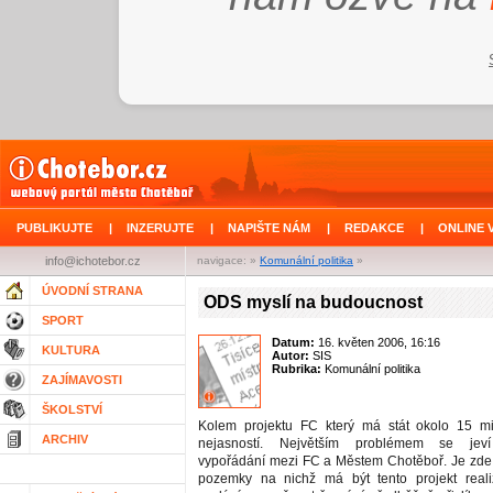
PUBLIKUJTE
|
INZERUJTE
|
NAPIŠTE NÁM
|
REDAKCE
|
ONLINE 
info@ichotebor.cz
navigace: »
Komunální politika
»
ÚVODNÍ STRANA
ODS myslí na budoucnost
SPORT
Datum:
16. květen 2006, 16:16
KULTURA
Autor:
SIS
Rubrika:
Komunální politika
ZAJÍMAVOSTI
ŠKOLSTVÍ
Kolem projektu FC který má stát okolo 15 m
ARCHIV
nejasností. Největším problémem se jeví
vypořádání mezi FC a Městem Chotěboř. Je zde
pozemky na nichž má být tento projekt real