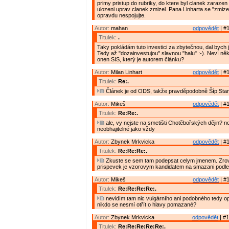
primy pristup do rubriky, do ktere byl clanek zarazen
ulozeni uprav clanek zmizel. Pana Linharta se "zmiz
opravdu nespojujte.
Autor:
mahan
odpovědět
| #1
Titulek:
.
Taky pokládám tuto investici za zbytečnou, dal bych ji
Tedy až "dozainvestujou" slavnou "halu" :-). Neví něk
onen SIS, který je autorem článku?
Autor:
Milan Linhart
odpovědět
| #1
Titulek:
Re:.
Článek je od ODS, takže pravděpodobně Šíp Stan
Autor:
Mikeš
odpovědět
| #1
Titulek:
Re:Re:.
ale, vy nejste na smetišti Chotěbořských dějin? no
neobhajitelné jako vždy
Autor:
Zbynek Mrkvicka
odpovědět
| #1
Titulek:
Re:Re:Re:.
Zkuste se sem tam podepsat celym jmenem. Zrov
prispevek je vzorovym kandidatem na smazani podle
Autor:
Mikeš
odpovědět
| #1
Titulek:
Re:Re:Re:Re:.
nevidím tam nic vulgárního ani podobného tedy 
nikdo se nesmí otřít o hlavy pomazané?
Autor:
Zbynek Mrkvicka
odpovědět
| #1
Titulek:
Re:Re:Re:Re:Re:.