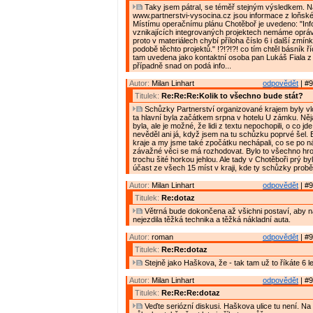
Taky jsem pátral, se téměř stejným výsledkem. 
www.partnerstvi-vysocina.cz jsou informace z loňské
Místímu operačnímu plánu Chotěboř je uvedeno: "In
vznikajících integrovaných projektech nemáme oprávn
proto v materiálech chybí příloha číslo 6 i další zmín
podobě těchto projektů." !?!?!?! co tím chtěl básník říc
tam uvedena jako kontaktní osoba pan Lukáš Fiala 
případně snad on podá info...
Autor:
Milan Linhart
odpovědět
| #9
Titulek:
Re:Re:Re:Kolik to všechno bude stát?
Schůzky Partnerství organizované krajem byly vlon
ta hlavní byla začátkem srpna v hotelu U zámku. Ně
byla, ale je možné, že lidi z textu nepochopili, o co jde
nevěděl ani já, když jsem na tu schůzku poprvé šel. By
kraje a my jsme také zpočátku nechápali, co se po n
závažné věci se má rozhodovat. Bylo to všechno hro
trochu šité horkou jehlou. Ale tady v Chotěboři prý by
účast ze všech 15 míst v kraji, kde ty schůzky probě
Autor:
Milan Linhart
odpovědět
| #9
Titulek:
Re:dotaz
Větrná bude dokončena až všichni postaví, aby n
nejezdila těžká technika a těžká nákladní auta.
Autor:
roman
odpovědět
| #9
Titulek:
Re:Re:dotaz
Stejně jako Haškova, že - tak tam už to říkáte 6 le
Autor:
Milan Linhart
odpovědět
| #9
Titulek:
Re:Re:Re:dotaz
Veďte seriózní diskusi. Haškova ulice tu není. Na 