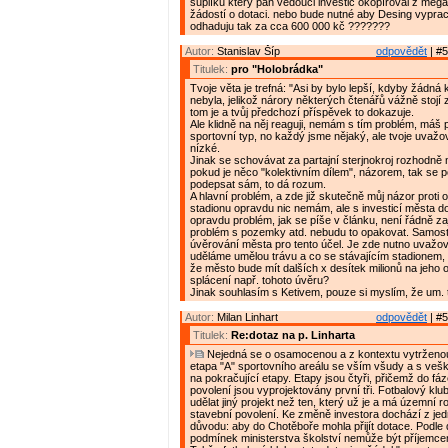
šuplíku který pan vedouci investic okopíroval z mega
žádostí o dotaci. nebo bude nutné aby Desing vyprac
odhaduju tak za cca 600 000 kč ???????
Autor:
Stanislav Šíp
odpovědět
| #5
Titulek:
pro "Holobrádka"
Tvoje věta je trefná: "Asi by bylo lepší, kdyby žádná 
nebyla, jelikož nárory některých čtenářů vážně stojí 
tom je a tvůj předchozí příspěvek to dokazuje.
Ale klidně na něj reaguji, nemám s tím problém, máš
sportovní typ, no každý jsme nějaký, ale tvoje uvažov
nízké.
Jinak se schovávat za partajní sterjnokroj rozhodně 
pokud je něco "kolektivním dílem", názorem, tak se 
podepsat sám, to dá rozum.
A hlavní problém, a zde již skutečně můj názor proti 
stadionu opravdu nic nemám, ale s investicí města 
opravdu problém, jak se píše v článku, není řádně zaj
problém s pozemky atd. nebudu to opakovat. Samosta
úvěrování města pro tento účel. Je zde nutno uvažova
uděláme umělou trávu a co se stávajícím stadionem, 
že město bude mít dalších x desítek milionů na jeho 
splácení např. tohoto úvěru?
Jinak souhlasím s Ketivem, pouze si myslím, že um. t
Autor:
Milan Linhart
odpovědět
| #5
Titulek:
Re:dotaz na p. Linharta
Nejedná se o osamocenou a z kontextu vytrženou i
etapa "A" sportovního areálu se vším všudy a s veš
na pokračující etapy. Etapy jsou čtyři, přičemž do fá
povolení jsou vyprojektovány první tři. Fotbalový klu
udělat jiný projekt než ten, který už je a má územní r
stavební povolení. Ke změně investora dochází z je
důvodu: aby do Chotěboře mohla přijít dotace. Podle
podmínek ministerstva školství nemůže být příjemc