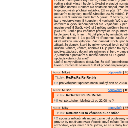
Příklad: Jsem průměrný občan, mám průměrný plat. C
rodinu zajistit vlastní bydlení. Uvažuji o stavbě normá
menšího domku. Nemám ale dostatek financí, musím s
Najednou však přichází nabídka: EU mi půjčí 27 milió
postavím na bydlení menší zámeček za 30 miliónů. P
musí stát 30 miliónů, bude tam 5 garáží, 2 bazény, po
bar s vodotryskem, 8 koupelen, 4 kuchyně, WC s a
ostřikem a vysoušečem pozadí atd. Zajásám! Super, 
musím využít! Stačí, když si 3 milióny půjčím v banc
jako král. Jenže pak začínám přemýšlet. No jo, hmm ..
bydlet jako král, hmm ... Vždyť přece by mi stačilo n
normální domek 4+1 s garáží mi přece musí stačit. A 
úklid, údržbu i na vytápění. Začínám tak trochu počít
zjišťuji, že domek, který by mi vyhovoval, bych pořídi
miliónu. Váhám, váhám, nabídka EU je přece tak výh
podávat žádost o dotaci, ale nakonec si beru v bance
2,5 miliónu a postavím si menší domek 4+1 s garáží. 
spoludiskutující občané?
(Ještě na vysvětlenou dodávám, že další podmínkou 
luxusní zámeček nesmím 100 let prodat ani pronajíma
Autor:
Mikeš
odpovědět
| #8
Titulek:
Re:Re:Re:Re:Re:ble
pro veřejnost spousta hodin, každý den od 23.00 
Autor:
Mussa
odpovědět
| #8
Titulek:
Re:Re:Re:Re:Re:Re:ble
Asi tak...hehe...Možná už od 22:00 ne ?
Autor:
Miky
odpovědět
| #8
Titulek:
Re:Re:Kolik to všechno bude stát?
spousta milionů, ale musejí za ně být posteveny vě
provoz by neufinancovalo třicetitisícové město. To s
rozhoduje, když máte 100% jistotu, že se s dluhy bu