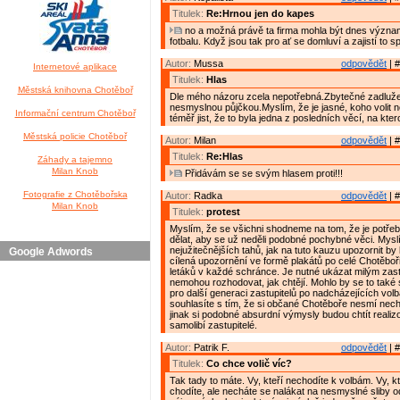
Titulek:
Re:Hrnou jen do kapes
no a možná právě ta firma mohla být dnes výz
fotbalu. Když jsou tak pro ať se domluví a zajistí to 
Autor:
Mussa
odpovědět
| #
Internetové aplikace
Titulek:
Hlas
Městská knihovna Chotěboř
Dle mého názoru zcela nepotřebná.Zbytečné zadluž
nesmyslnou půjčkou.Myslím, že je jasné, koho volit 
Informační centrum Chotěboř
téměř jist, že to byla jedna z posledních věcí, na kter
Městská policie Chotěboř
Autor:
Milan
odpovědět
| #
Titulek:
Re:Hlas
Záhady a tajemno
Milan Knob
Přidávám se se svým hlasem proti!!!
Fotografie z Chotěbořska
Autor:
Radka
odpovědět
| #
Milan Knob
Titulek:
protest
Myslím, že se všichni shodneme na tom, že je potř
dělat, aby se už neděli podobné pochybné věci. Myslí
nejužitečnějších tahů, jak na tuto kauzu upozornit b
Google Adwords
cílená upozornění ve formě plakátů po celé Chotěbo
letáků v každé schránce. Je nutné ukázat milým zast
nemohou rozhodovat, jak chtějí. Mohlo by se to také 
pro další generaci zastupitelů po nadcházejících vol
souhlasíte s tím, že si občané Chotěboře nesmí necha
jinak si podobné absurdní výmysly budou chtít realizo
samolibí zastupitelé.
Autor:
Patrik F.
odpovědět
| #
Titulek:
Co chce volič víc?
Tak tady to máte. Vy, kteří nechodíte k volbám. Vy, k
chodíte, ale necháte se nalákat na nesmyslné sliby 