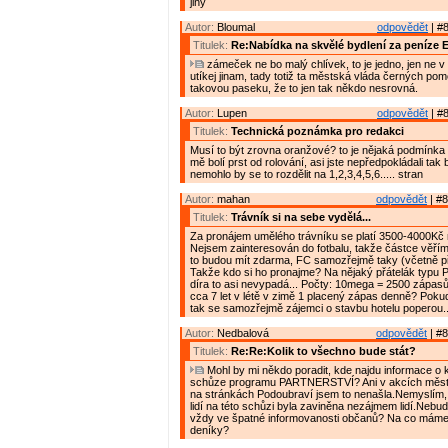
jiný
Autor:
Bloumal
odpovědět
| #8
Titulek:
Re:Nabídka na skvělé bydlení za peníze 
zámeček ne bo malý chlívek, to je jedno, jen ne v
utíkej jinam, tady totiž ta městská vláda černých po
takovou paseku, že to jen tak někdo nesrovná.
Autor:
Lupen
odpovědět
| #8
Titulek:
Technická poznámka pro redakci
Musí to být zrovna oranžové? to je nějaká podmínka
mě bolí prst od rolování, asi jste nepředpokládali tak
nemohlo by se to rozdělit na 1,2,3,4,5,6..... stran
Autor:
mahan
odpovědět
| #8
Titulek:
Trávník si na sebe vydělá...
Za pronájem umělého trávníku se platí 3500-4000Kč
Nejsem zainteresován do fotbalu, takže částce věřím.
to budou mít zdarma, FC samozřejmě taky (včetně př
Takže kdo si ho pronajme? Na nějaký přátelák typu P
díra to asi nevypadá... Počty: 10mega = 2500 zápasů á
cca 7 let v létě v zimě 1 placený zápas denně? Poku
tak se samozřejmě zájemci o stavbu hotelu poperou..
Autor:
Nedbalová
odpovědět
| #8
Titulek:
Re:Re:Kolik to všechno bude stát?
Mohl by mi někdo poradit, kde najdu informace o 
schůze programu PARTNERSTVÍ? Ani v akcích města
na stránkách Podoubraví jsem to nenašla.Nemyslím,
lidí na této schůzi byla zaviněna nezájmem lidí.Nebu
vždy ve špatné informovanosti občanů? Na co mám
deníky?