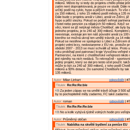
milionů. Město by si tedy do projektu chtělo přidat ješ
zatím není doprojektovaná, je pouze ve studii. Dále r
určitý podíl na cyklo, hypo a pěších trasách. To vš
za 150 milionů, z toho 15 milionů podíl města a 135 mi
Dále bude v projektu areál v Libici, areál ve Ždírci, j
hypo a pěší stezky. Pokud se podaří sehnat partnera
i hotel nebo penzion za nějakých 50 milionů. Když se n
věci, které se již netýkají města Chotěboř, ale byly 
jednoho projektu, je to 240 až 300 milionů. Kompletní 
neexistuje, existuje jen ten náš původní areál za 100 
kterého se možná ukrojí ten umělý trávník za 14 mili
Pokud se nestihne ve spolupráci s Libicí a Ždírcem d
projekt velmi brzy, nedostaneme z EU nic, protože pr
období 2007 - 2013 se musí schválit už letos. Proto 
roku probíhají pod patronací kraje Vysočina veřejn
Partnerství, na které z chotěbořské veřejnosti nikdo
jiné náměty na nich nedává. To rekreačně - sportovn
jediný projekt, který se dal pro tento účel použít. takž
může to být za 240 až 300 milionů, z toho podíl Cho
milionů a 90% dotace. Do samotné Chotěboře by tak m
135 milionů.
Autor:
Milan Linhart
odpovědět
| #7
Titulek:
Re:Re:Re:ble
Za jeden zápas se na umělé trávě účtuje 3 500 až
by to pochopitelně měly zadarmo, FC také zadarmo.
Autor:
roman
odpovědět
| #7
Titulek:
Re:Re:Re:Re:ble
No a kolik vybývá týdně volných hodin pro veřejn
Autor:
Průměrný občan
odpovědět
| #7
Titulek:
Nabídka na skvělé bydlení za peníze EU