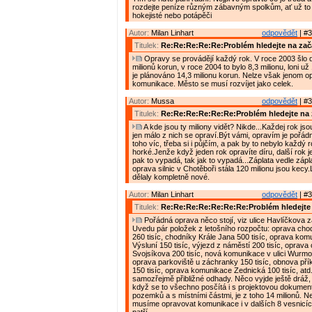
rozdejte peníze různým zábavným spolkům, ať už to j
hokejisté nebo potápěči
Autor:
Milan Linhart
odpovědět
| #3
Titulek:
Re:Re:Re:Re:Re:Problém hledejte na zač
Opravy se provádějí každý rok. V roce 2003 šlo 
milionů korun, v roce 2004 to bylo 8,3 milionu, loni už 
je plánováno 14,3 milionu korun. Nelze však jenom o
komunikace. Město se musí rozvíjet jako celek.
Autor:
Mussa
odpovědět
| #3
Titulek:
Re:Re:Re:Re:Re:Re:Problém hledejte na 
A kde jsou ty miliony vidět? Nikde...Každej rok jso
jen málo z nich se opraví.Být vámi, opravím je pořád
toho víc, třeba si i půjčím, a pak by to nebylo každý r
horké.Jenže když jeden rok opravíte díru, další rok j
pak to vypadá, tak jak to vypadá...Záplata vedle zápla
oprava silnic v Chotěboři stála 120 milionu jsou kecy
dělaly kompletně nové.
Autor:
Milan Linhart
odpovědět
| #3
Titulek:
Re:Re:Re:Re:Re:Re:Re:Problém hledejte 
Pořádná oprava něco stojí, viz ulice Havlíčkova z
Uvedu pár položek z letošního rozpočtu: oprava chodn
260 tisíc, chodníky Krále Jana 500 tisíc, oprava ko
Výsluní 150 tisíc, výjezd z náměstí 200 tisíc, oprava
Svojsíkova 200 tisíc, nová komunikace v ulici Wurmov
oprava parkoviště u záchranky 150 tisíc, obnova pří
150 tisíc, oprava komunikace Zednická 100 tisíc, atd
samozřejmě přibližné odhady. Něco vyjde ještě dráž, j
když se to všechno posčítá i s projektovou dokumen
pozemků a s místními částmi, je z toho 14 milionů. N
musíme opravovat komunikace i v dalších 8 vesnicíc