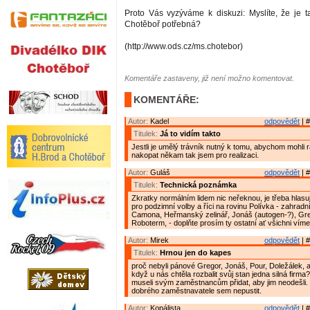
Proto Vás vyzýváme k diskuzi: Myslíte, že je ta
Chotěboř potřebná?
(http://www.ods.cz/ms.chotebor)
Komentáře zastaveny, již není možno komentovat.
KOMENTÁŘE:
Autor:
Kadel
odpovědět
| #
Titulek:
Já to vidím takto
Jestli je umělý trávník nutný k tomu, abychom mohli
nakopat někam tak jsem pro realizaci.
Autor:
Guláš
odpovědět
| #
Titulek:
Technická poznámka
Zkratky normálním lidem nic neřeknou, je třeba hlasují
pro podzimní volby a říci na rovinu Polívka - zahradn
Camona, Heřmanský zelinář, Jonáš (autogen-?), Gre
Roboterm, - doplňte prosím ty ostatní ať všichni víme
Autor:
Mirek
odpovědět
| #
Titulek:
Hrnou jen do kapes
proč nebyli pánové Gregor, Jonáš, Pour, Doležálek, a 
když u nás chtěla rozbalit svůj stan jedna silná firma
museli svým zaměstnancům přidat, aby jim neodešli. T
dobrého zaměstnavatele sem nepustit.
Autor:
Kopálista
odpovědět
| #