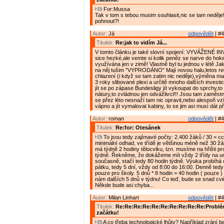
For:Mussa
Tak v tom s tebou musim souhlasit,nic se tam neděje!!
pohnout?!
Autor:
Já
odpovědět
| #4
Titulek:
Re:jak to vidím Já...
V tomto článku je také slovní spojení: VYVÁŽENÉ I
sice hezké,ale vemte si kolik peněz se narve do hokej
využívána jen v zimě! Vlastně byl tu jednou v létě Ja
na něj tušim "VYPRODÁNO" Mají novou halu,letos r
chlazení (i když se tam zatim nic neděje),výměna ma
3 roky slibované plexi a určitě mnoho dalších investi
jít se po zápase Bundesligy jít vykoupat do sprchy,to j
nátury,to zvládnou jen odvážlivci!!! Jsou tam zaměstnan
se přez léto nesnaží tam nic opravit,nebo alespoň vzí
vápno a jít vymalovat kabiny, to se jim asi musí dát 
Autor:
roman
odpovědět
| #4
Titulek:
Re:for: Otesánek
To jsou tedy zajímavé počty: 2.400 žáků / 30 = cca
minimální odhad, ve třídě je většinou méně než 30 žá
má týdně 2 hodiny tělocviku, tzn. musíme na hřišti pr
týdně. Řekněme, že dokážeme mít vždy 2 třídy na u
současně, stačí tedy 80 hodin týdně. Výuka probíhá 
pátku, tedy 5 dní, vždy od 8:00 do 16:00. Denně ted
pouze pro školy. 5 dnů * 8 hodin = 40 hodin ( pouze 
nám dalších 5 dnů v týdnu! Co teď, bude se snad cv
Někde bude asi chyba...
Autor:
Milan Linhart
odpovědět
| #4
Titulek:
Re:Re:Re:Re:Re:Re:Re:Re:Re:Re:Problém
začátku!
A co třeba technologické lhůty? Například zrání 