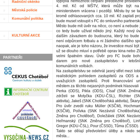
vyplývá nemožnost čerpání předběžně přislíben
Radniční okénko
4. mil. Kč od MŠTV, která může být na 
Městská policie
ministerstvem vrácena i později. Městu by se ta
kromě odhlasovaných cca. 10 mil. Kč zaplatí pro
Komunální politika
bude muset vstoupit s FC do smluvního partnersk
Město bude mít úvěr na něco, co není a nebude
co tedy bude užívat někdo jiný. Každý nový ú
KULTURNÍ AKCE
dalším závazkem do budoucna, který ho bud
není odpůrcem fotbalu a ni žádného dalšího spo
naopak, ale je toho názoru, že investice musí bý
už se dlouho mluví o potřebě oprav kina nebo ZU
velmi špatném stavu. Úvěr pro FC bude boh
PARTNEŘI
darem pro nové zastupitelstvo v letošn
komunálních volbách.
Na zastupitelstvu se odehrál jasný střet mezi lob
realistickým pohledem zastupitelů za ODS a
uvažujících zastupitelů. Proti financování u
městem za těchto nejasných podmínek hlasovali
Perka (ODS), Pikla (ODS), Císař (SNK Změna
zdrželi se Motyčka (KDU-ČSL), Richter (S
aktivita), Jakeš (SNK Chotěbořská aktivita), Škar
Pro úvěr zvedli ruku Müller (KSČM), Hochma
(KSČM), Polívka (SNK Nezávislí Chotěbořsk
Změna pro Chotěboř), Doležálek (SNK Nezávisl
Heřmanský (SNK Změna pro Chotěboř), Linh
Gregor (KDU-ČSL), Pour (ČSSD), Tůma (ČSSD).
Takto se dělají předvolební úlitby a nikdo 
města...