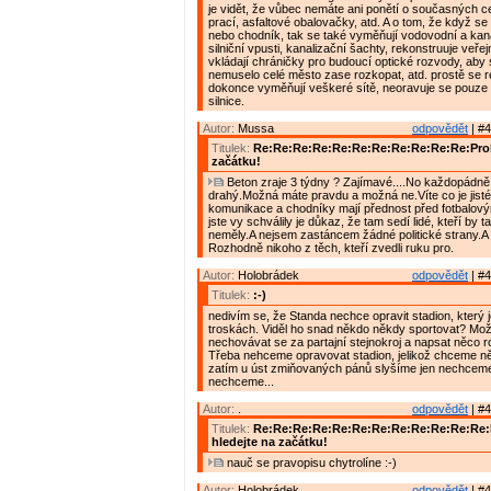
je vidět, že vůbec nemáte ani ponětí o současných 
prací, asfaltové obalovačky, atd. A o tom, že když se 
nebo chodník, tak se také vyměňují vodovodní a kana
silniční vpusti, kanalizační šachty, rekonstruuje veřej
vkládají chráničky pro budoucí optické rozvody, aby
nemuselo celé město zase rozkopat, atd. prostě se r
dokonce vyměňují veškeré sítě, neoravuje se pouze
silnice.
Autor:
Mussa
odpovědět
| #4
Titulek:
Re:Re:Re:Re:Re:Re:Re:Re:Re:Re:Re:Prob
začátku!
Beton zraje 3 týdny ? Zajímavé....No každopádně 
drahý.Možná máte pravdu a možná ne.Víte co je jisté
komunikace a chodníky mají přednost před fotbalový
jste vy schválily je důkaz, že tam sedí lidé, kteří by 
neměly.A nejsem zastáncem žádné politické strany.A 
Rozhodně nikoho z těch, kteří zvedli ruku pro.
Autor:
Holobrádek
odpovědět
| #4
Titulek:
:-)
nedivím se, že Standa nechce opravit stadion, který 
troskách. Viděl ho snad někdo někdy sportovat? Mož
nechovávat se za partajní stejnokroj a napsat něco 
Třeba nehceme opravovat stadion, jelikož chceme něc
zatím u úst zmiňovaných pánů slyšíme jen nechcem
nechceme...
Autor:
.
odpovědět
| #4
Titulek:
Re:Re:Re:Re:Re:Re:Re:Re:Re:Re:Re:Re
hledejte na začátku!
nauč se pravopisu chytrolíne :-)
Autor:
Holobrádek
odpovědět
| #4