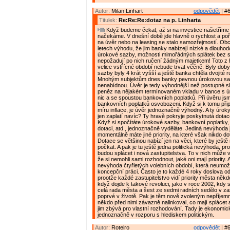
Autor:
Milan Linhart
odpovědět
| #6
Titulek:
Re:Re:Re:dotaz na p. Linharta
Když budeme čekat, až si na investice našetříme
načekáme. V dnešní době jde hlavně o rychlost a poř
na úvěr nebo na leasing se stalo samozřejmostí. Obc
letech výhodu, že jim banky nabízejí nízké a dlouho
úrokové sazby, možnosti mimořádných splátek bez 
nepožadují po nich ručení žádným majetkem! Toto z 
velice vstřícné období nebude trvat věčně. Byly dob
sazby byly 4 krát vyšší a ještě banka chtěla dvojité 
Mnohým subjektům dnes banky pevnou úrokovou sa
nenabídnou. Úvěr je tedy výhodnější než postupné
peněz na nějakém termínovaném vkladu v bance s ú
nic a se spoustou bankovních poplatků. Při úvěru jsm
bankovních poplatků osvobozeni. Když si k tomu přip
míru inflace, je úvěr jednoznačně výhodný. A ty úroky
jen zaplatí navíc? Ty hravě pokryje poskytnutá dotac
Když si spočítáte úrokové sazby, bankovní poplatky, i
dotaci, atd., jednoznačně vyděláte. Jediná nevýhoda 
momentálně máte jiné priority, na které však nikdo do
Dotace se většinou nabízí jen na věci, které by ještě 
počkat. A pak je tu ještě jedna politická nevýhoda, pr
budou splácet i nová zastupitelstva. To v nich může v
že si nemohli sami rozhodnout, jaké oni mají priority. A
nevýhoda čtyřletých volebních období, která neumož
koncepční práci. Často je to každé 4 roky doslova od
prootže každé zastupitelstvo vidí priority města někde
když dojde k takové revoluci, jako v roce 2002, kdy 
celá rada města a šest ze sedmi radních sedělo v zas
poprvé v životě. Pak je těm nově zvoleným nepříjemn
někdo před nimi závazně nalinkoval, co mají splácet a
jim zbývá pro vlastní rozhodování. Tady je ekonomic
jednoznačně v rozporu s hlediskem politickým.
Autor:
Roteiro
odpovědět
| #6