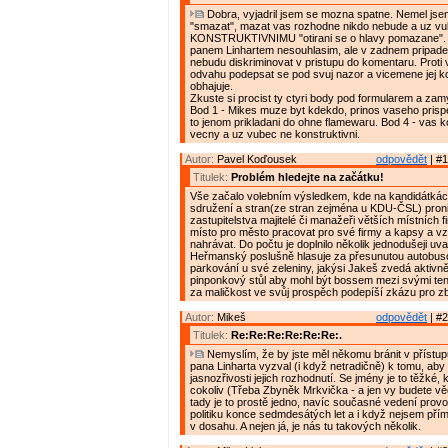
Dobra, vyjadril jsem se mozna spatne. Nemel jse
"smazat", mazat vas rozhodne nikdo nebude a uz vu
KONSTRUKTIVNIMU "otirani se o hlavy pomazane".
panem Linhartem nesouhlasim, ale v zadnem pripade 
nebudu diskriminovat v pristupu do komentaru. Prot
odvahu podepsat se pod svuj nazor a vicemene jej k
obhajuje.
Zkuste si procist ty ctyri body pod formularem a zam
Bod 1 - Mikes muze byt kdekdo, prinos vaseho prispe
to jenom prikladani do ohne flamewaru. Bod 4 - vas 
vecny a uz vubec ne konstruktivni.
Autor:
Pavel Koďousek
odpovědět
| #1
Titulek:
Problém hledejte na začátku!
Vše začalo volebním výsledkem, kde na kandidátká
sdružení a stran(ze stran zejména u KDU-ČSL) proni
zastupitelstva majitelé či manažeři větších místních f
místo pro město pracovat pro své firmy a kapsy a vz
nahrávat. Do počtu je doplnilo několik jednodušeji uva
Heřmanský poslušně hlasuje za přesunutou autobus
parkování u své zeleniny, jakýsi Jakeš zvedá aktivn
pinponkový stůl aby mohl být bossem mezi svými tenis
za maličkost ve svůj prospěch podepíší zkázu pro z
Autor:
Mikeš
odpovědět
| #2
Titulek:
Re:Re:Re:Re:Re:Re:.
Nemyslím, že by jste měl někomu bránit v přístu
pana Linharta vyzval (i když netradičně) k tomu, aby
jasnozřivosti jejich rozhodnutí. Se jmény je to těžké,
cokoliv (Třeba Zbyněk Mrkvička - a jen vy budete vědě
tady je to prostě jedno, navíc současné vedení prov
politiku konce sedmdesátých let a i když nejsem pří
v dosahu. A nejen já, je nás tu takových několik.