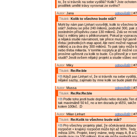
to, že si trávník na sebe vydělá? Kolik? Jste ochote
prodělek umělé trávy vyrovnat ze svého?
Autor:
Jana
odpovědět
| #7
Titulek:
Kolik to všechno bude stát?
Mohl by nám pan Linhart vysvětlit, kolik to všechno
stát? Jednou se píše 240 milionů, podruhé 300, pak 
posledním příspěvku zase 130 milionů. Zdá se mi toti
hází s milióny jako s pětikorunami. Pokud je vypraco
a nějaká studie návratnosti, tak přece musí být jasn
třeba i jednotlivých etap apod. Ale není možné napsa
miliónů a za dva dny 300 miliónů. To pak taky může 
nebo třeba miliarda. V tomhle rozptylu je již možné co
prosíme upřesnit za kolik to bude. Co přesně je v tom
studii? Jestli ovšem nějaký projekt a studie vůbec exi
Autor:
Miky
odpovědět
| #7
Titulek:
Re:Re:ble
Když pan Linhart ví, že si trávník na sebe vydělá
nějaké sazby, zajímalo by mne kolik se bude platit tř
Autor:
Mussa
odpovědět
| #7
Titulek:
Re:Re:Re:ble
Podle toho jestli bude dopředu nebo dozadu.Ten 
tak maximálně 50 kč, no a ten dozadu je těžší, takže
kolem 100kč. :D
Autor:
Milan Linhart
odpovědět
| #7
Titulek:
Re:Kolik to všechno bude stát?
Pro všechny projekty platí, že očekávaná dotace 
rozpočet + krajský rozpočet může být až 90%. Tedy
města 10%. Projekt, který máme, tedy etapy A, B a 
areálu jsou za 100 milionů. Kraj ale může podpořit pr