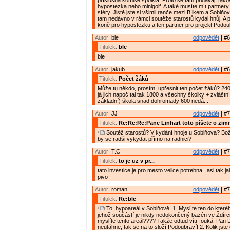
příslušná komise spolkla. Proto se tam přidávají tako
hypostezka nebo minigolf. A také musíte mít partnery
sféry. Jistě jste si všimli ranče mezi Bílkem a Sobiň
tam nedávno v rámci soutěže starostů kydal hnůj. A p
koně pro hypostezku a ten partner pro projekt Podou
Autor:
ble
odpovědět
| #6
Titulek:
ble
ble
Autor:
jakub
odpovědět
| #6
Titulek:
Počet žáků
Může tu někdo, prosím, upřesnit ten počet žáků? 240
já jich napočítal tak 1800 a všechny školky + zvláštn
základní) škola snad dohromady 600 nedá...
Autor:
JJ
odpovědět
| #7
Titulek:
Re:Re:Re:Pane Linhart toto píšete o zim
Soutěž starostů? V kydání hnoje u Sobiňova? Bož
by se radši vykydat přímo na radnici?
Autor:
T.C
odpovědět
| #7
Titulek:
to je uz v pr...
tato investice je pro mesto velice potrebna...asi tak 
pivo
Autor:
roman
odpovědět
| #7
Titulek:
Re:ble
To: hypoareál v Sobiňově. 1. Myslíte ten do kteréh
jehož součástí je nikdy nedokončený bazén ve Ždírc
myslíte tento areál???? Takže odtud vítr fouká. Pan 
neutáhne, tak se na to složí Podoubraví! 2. Kolik jste