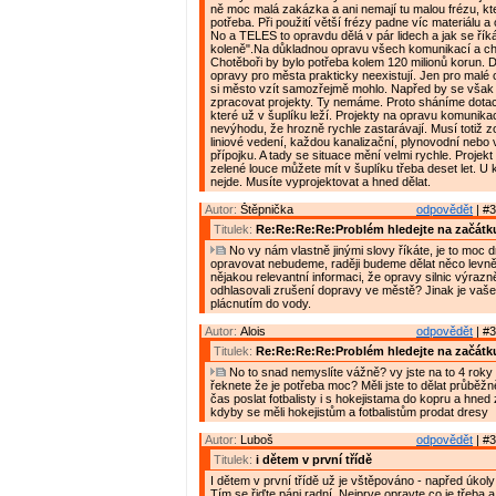
ně moc malá zakázka a ani nemají tu malou frézu, kte
potřeba. Při použití větší frézy padne víc materiálu a
No a TELES to opravdu dělá v pár lidech a jak se řík
koleně".Na důkladnou opravu všech komunikací a c
Chotěboři by bylo potřeba kolem 120 milionů korun. D
opravy pro města prakticky neexistují. Jen pro malé 
si město vzít samozřejmě mohlo. Napřed by se však
zpracovat projekty. Ty nemáme. Proto sháníme dotac
které už v šuplíku leží. Projekty na opravu komunikac
nevýhodu, že hrozně rychle zastarávají. Musí totiž z
liniové vedení, každou kanalizační, plynovodní nebo
přípojku. A tady se situace mění velmi rychle. Projek
zelené louce můžete mít v šuplíku třeba deset let. U
nejde. Musíte vyprojektovat a hned dělat.
Autor:
Štěpnička
odpovědět
| #3
Titulek:
Re:Re:Re:Re:Problém hledejte na začátk
No vy nám vlastně jinými slovy říkáte, je to moc d
opravovat nebudeme, raději budeme dělat něco levně
nějakou relevantní informaci, že opravy silnic výrazně
odhlasovali zrušení dopravy ve městě? Jinak je vaše
plácnutím do vody.
Autor:
Alois
odpovědět
| #3
Titulek:
Re:Re:Re:Re:Problém hledejte na začátk
No to snad nemyslíte vážně? vy jste na to 4 roky 
řeknete že je potřeba moc? Měli jste to dělat průběžn
čas poslat fotbalisty i s hokejistama do kopru a hned 
kdyby se měli hokejistům a fotbalistům prodat dresy
Autor:
Luboš
odpovědět
| #3
Titulek:
i dětem v první třídě
I dětem v první třídě už je vštěpováno - napřed úkol
Tím se řiďte páni radní. Nejprve opravte co je třeba 