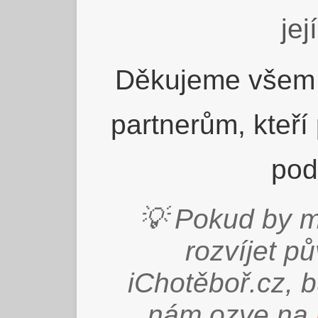
jej
Děkujeme všem 
partnerům, kteří
pod
💡 Pokud by m
rozvíjet p
iChotěboř.cz, 
nám ozve na