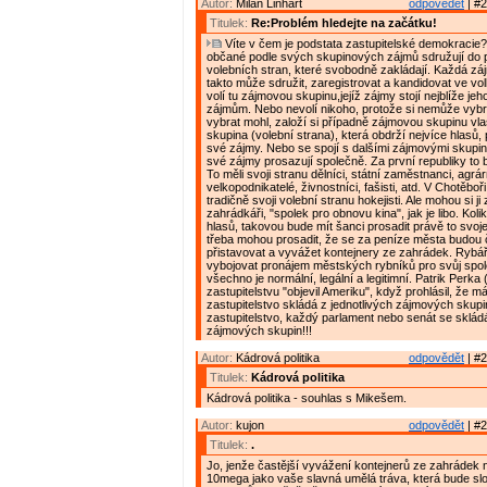
Autor:
Milan Linhart
odpovědět
| #2
Titulek:
Re:Problém hledejte na začátku!
Víte v čem je podstata zastupitelské demokracie?
občané podle svých skupinových zájmů sdružují do p
volebních stran, které svobodně zakládají. Každá z
takto může sdružit, zaregistrovat a kandidovat ve vol
volí tu zájmovou skupinu,jejíž zájmy stojí nejblíže jeh
zájmům. Nebo nevolí nikoho, protože si nemůže vybrat
vybrat mohl, založí si případně zájmovou skupinu vl
skupina (volební strana), která obdrží nejvíce hlasů,
své zájmy. Nebo se spojí s dalšími zájmovými skupin
své zájmy prosazují společně. Za první republiky to b
To měli svoji stranu dělníci, státní zaměstnanci, agrárn
velkopodnikatelé, živnostníci, fašisti, atd. V Chotěboř
tradičně svoji volební stranu hokejisti. Ale mohou si ji z
zahrádkáři, "spolek pro obnovu kina", jak je libo. Kol
hlasů, takovou bude mít šanci prosadit právě to svoje
třeba mohou prosadit, že se za peníze města budou č
přistavovat a vyvážet kontejnery ze zahrádek. Rybář
vybojovat pronájem městských rybníků pro svůj spole
všechno je normální, legální a legitimní. Patrik Perk
zastupitelstvu "objevil Ameriku", když prohlásil, že má
zastupitelstvo skládá z jednotlivých zájmových skup
zastupitelstvo, každý parlament nebo senát se skládá
zájmových skupin!!!
Autor:
Kádrová politika
odpovědět
| #2
Titulek:
Kádrová politika
Kádrová politika - souhlas s Mikešem.
Autor:
kujon
odpovědět
| #2
Titulek:
.
Jo, jenže častější vyvážení kontejnerů ze zahrádek n
10mega jako vaše slavná umělá tráva, která bude slo