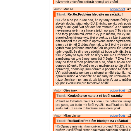
názorech voleného kolikrát nemají ani zdání.
Autor:
Mussa
odpovědět
| #2
Titulek:
Re:Re:Problém hledejte na začátku!
Víte o co jde ? Jde o to, že vy tady berete úvěry 
zbytek doplatí stát nebo EU.Z těchto peněz pak posta
který bude využívat pár desítek fotbalistů.A co silnice
nevezmete úvěr na silnice a jejich opravu ? To vám n
Kdo tady po tom má jezdit ? Vy jste město, tak vy se
starejte.Necháváte vytvářet projekty, za které zaplatí
ani schopní mít ve městě opravené silnice.Vyfrézování
vám trvá téměř 2 týdny.Ano, tak to je.2 týdny trvalo s
vyfrézovali potřebné množství dír na jednu fůru asfal
tady uváděl, že díry se zadělají až bude tolik dír, že 
fůru.2 týdny to bylo, než se díry v ulici Na Drážkách z
zaměstnanců tuto činost provádí ? Jeden ? Dva ? A ví
tady na těch dírách poškodím auto, dám si ho do se
donesu účtenku.Protože to vy mužete za to, že silni
opravený, chodníky jsou děravé a podobně.Můžete za
VY radši utratíte peníze za pitomej umělej trávník, ne
opravili silnice.A nesnažte se mě tady nic rozmlouvat
názor.Jen jsem to napsal, tak jak to je.Vy za to může
vy jste zvedl ruku pro fotbalové hřiště.
Autor:
Otesánek
odpovědět
| #2
Titulek:
Koukněte se na to z té lepší stránky
Pokud se fotbalisté zaváží k tomu, že nebudou usurp
pro sebe, ale bude mít širší využití, napříkad pro ško
sudů, tak už se na to budeme zase dívat jinak
Autor:
Milan Linhart
odpovědět
| #2
Titulek:
Re:Re:Re:Problém hledejte na začátku!
Opravy místních komunikací provádí TELES, chce
služby. Silničářské firmy o takovou zakázku nemají z