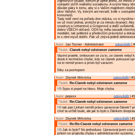
zájmových skupin, kterým je úplně jedno, že město 
výkladní skříň reálného socialismu. A svými hlasy t
dáváte páky k tomu, aby si s Vaším majetkem zlepšov
úkor Vašeho. Vy, kterým ani nevadí, kolik v zastupite
komunistů.
Tady totiž není na pořadu dne otázka, co si myslíme o
se už musí jednat, protože je za minutu dvanáct. Aby s
soudruzi a Linhartové a Gregorové a další uvědomili,
dobro VŠECH občanů. ODS by měla nasadit všechny 
mediální, tak politické a především právnické a doká
to s nimi myslí dobře. Pak už zbývá jedině defenestr
Autor:
Jan Tezner - Administrator
odpovědět
| #
Titulek:
Clanek nebyl odstranen zamerne
Vazeni pratele, omlouvam se za to, ze clanek nebyl k 
doslo k technicke chybe, kdy se clanek pokousel up
na to nemel pravo a proto byl varazen.
Diky za pochopeni
Autor:
Zbynek Mrkvicka
odpovědět
| #1
Titulek:
Re:Clanek nebyl odstranen zamerne
Sypu si popel na hlavu. Moje chyba.
Autor:
pepexx
odpovědět
| #1
Titulek:
Re:Clanek nebyl odstranen zamerne
tak pan Linhart neměl právo upravovat článek? p
chuť ta určitě bude, ale jak to bylo s článkem doopra
Autor:
Zbynek Mrkvicka
odpovědět
| #1
Titulek:
Re:Re:Clanek nebyl odstranen zamerne
Jak to bylo? No jednoduse. Upravoval jsem cosi v
pritom se projevila chyba v administracnim systemu