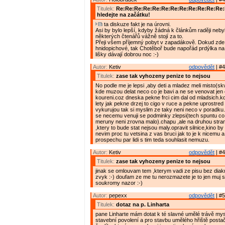
Titulek:
Re:Re:Re:Re:Re:Re:Re:Re:Re:Re:Re:Re
hledejte na začátku!
ta diskuze fakt je na úrovni.
Asi by bylo lepší, kdyby žádná k článkům raději nebyl
některých čtenářů vážně stojí za to.
Přeji všem příjemný pobyt v zapadákově. Dokud zde 
hnidopichové, tak Chotěboř bude napořád prdýlka na
lišky dávají dobrou noc :-)
Autor:
Ketiv
odpovědět
| #4
Titulek:
zase tak vyhozeny penize to nejsou
No podle me je lepsi ,aby deti a mladez meli misto(skv
kde muzou delat neco co je bavi a ne se venovat jen 
koureni.coz dneska pekne frci cim dal od mladsich.kd
lety jak pekne drzej to cigo v ruce a pekne uprostred s
vykurujou tak si myslim ze taky neni neco v poradku
se necemu venuji se podminky zlepsi(tech spuntu c
meruny neni zrovna malo).chapu ,ale na druhou stra
,ktery to bude stat nejsou maly.opravit silnice,kino by
nevim proc tu vetsina z vas bruci jak to je k nicemu a
prospechu par lidi s tim teda souhlasit nemuzu.
Autor:
Ketiv
odpovědět
| #4
Titulek:
zase tak vyhozeny penize to nejsou
jinak se omlouvam tem ,kterym vadi ze pisu bez diakr
zvyk :-) doufam ze me tu nerozmazete je to jen muj
soukromy nazor :-)
Autor:
pepexx
odpovědět
| #5
Titulek:
dotaz na p. Linharta
pane Linharte mám dotat k té slavné umělé trávě mys
stavební povolení a pro stavbu umělého hřiště postač