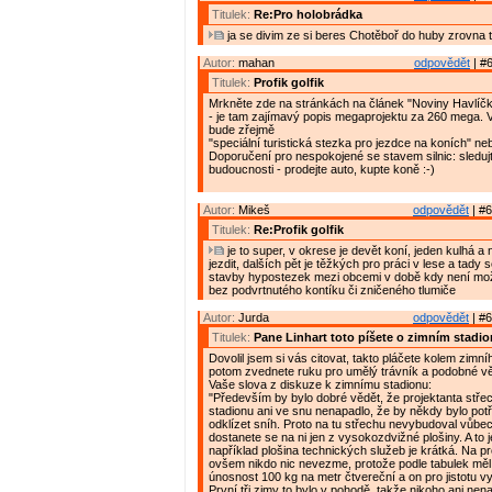
Titulek:
Re:Pro holobrádka
ja se divim ze si beres Chotěboř do huby zrovna 
Autor:
mahan
odpovědět
| #6
Titulek:
Profik golfik
Mrkněte zde na stránkách na článek "Noviny Havlíčk
- je tam zajímavý popis megaprojektu za 260 mega. Ve
bude zřejmě
"speciální turistická stezka pro jezdce na koních" neb
Doporučení pro nespokojené se stavem silnic: sleduj
budoucnosti - prodejte auto, kupte koně :-)
Autor:
Mikeš
odpovědět
| #6
Titulek:
Re:Profik golfik
je to super, v okrese je devět koní, jeden kulhá a
jezdit, dalších pět je těžkých pro práci v lese a tady 
stavby hypostezek mezi obcemi v době kdy není mož
bez podvrtnutého kontíku či zničeného tlumiče
Autor:
Jurda
odpovědět
| #6
Titulek:
Pane Linhart toto píšete o zimním stadi
Dovolil jsem si vás citovat, takto pláčete kolem zimní
potom zvednete ruku pro umělý trávník a podobné v
Vaše slova z diskuze k zimnímu stadionu:
"Především by bylo dobré vědět, že projektanta stře
stadionu ani ve snu nenapadlo, že by někdy bylo pot
odklízet sníh. Proto na tu střechu nevybudoval vůbe
dostanete se na ni jen z vysokozdvižné plošiny. A to 
například plošina technických služeb je krátká. Na pro
ovšem nikdo nic nevezme, protože podle tabulek měl
únosnost 100 kg na metr čtvereční a on pro jistotu v
První tři zimy to bylo v pohodě, takže nikoho ani nen