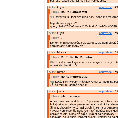
půl roku, takže šest let nic říkat nemůžeme.
Autor:
kujon
odpovědět
| #9
Titulek:
Re:Re:Re:Re:dotaz
Opravdu tu Haškova ulice není, pane místostaros
http://beta.mapy.cz/?
query=ha%C5%A1kova,%20chot%C4%9Bbo%C5%99&
Autor:
kujon
odpovědět
| #9
Titulek:
.
Do komentu se nevešla celá adresa, ale sem si jistý ž
sám na adr. beta.mapy.cz ;)
Autor:
Mussa
odpovědět
| #9
Titulek:
Re:Re:Re:Re:Re:dotaz
No vidíš...tak to jsem nevěděl ani já, že zde je....A
od našeho baráku :D
Autor:
roman
odpovědět
| #9
Titulek:
Re:Re:Re:Re:dotaz
Takže Petr Holub ( Nábytek Kristína ) bydlí na pol
Já, že tou ulicí denně chodím.
Autor:
jouda
odpovědět
| #9
Titulek:
jak to vidím já
Ať žije naše zastupitelstvo!! Připadá mi, že v tomto m
hokejisté a fotbalisté, pro ty se dělají podmínky, ale n
Silnice, chodníky využívají všichni, ale na ty peníze n
vyvolených je peněz dost. Co např. dodělat ulice Ha
opravit ostatní a pak až začít utrácet za nesmysly. U
slibovalo, že to bude unikátní projekt, všichni se na n