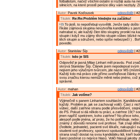
fotbalistům, načež všichni ostatní si rozbijí auta na
silnicích, na které prostě peníze díky vám nezbyly. Zl
Autor:
Pavek Koďousek
odpovědět
| #2
Titulek:
Re:Re:Problém hledejte na začátku!
To jistě, to nepotřebuji vysvětlit. Jenže tady došlo
říkáte zájmová skupina nevytvořila kandidátku s jas
nahrabat si, ale každý člen této skupiny pronikl na ka
skupin i když mu zájmy těchto skupin vůbec blízké ne
těch skupin a sdružení, nebo spíše nebezpečí ) . Boh
povedlo.
Autor:
Stanislav Šíp
odpovědět
| #2
Titulek:
kdo je SIS
Odpověď je jasná Milan Linhart měl pravdu. Pod zna
skrývá Stanislav Šíp. Článek jsem nepodepsal svý
nejsem jeho výlučným tvůrcem, jde názor MS (místn
Každý kdo má právo zde přímo uveřejňovat články m
svou značku kterou nemůže měnit nebo jméno, což j
správné.
Autor:
mahan
odpovědět
| #2
Titulek:
Jak volíme?
Výjimečně s panem Linhartem souhlasím. Kandidova
každý. Problém je, jak se zachovají voliči. Část z ni
vůbec, další zatrhne stranu podle přesvědčení, stejn
do PS. Pokud si dá někdo tu práci, a zatrhne 19(? so
jmen napříč spektrem, koho zatrhne? No přece toho
alespoň podle jména, ať proto, že ho potřebuje, nebo 
známý z důvodů renome své profese. Tak znají děln
(ředitele, jednatele), pacienti své lékaře, nakupující s
studenti své profesory, sportovci spoluoddílové kole
strana snaží dostat na svou kandidátku lidi, kteří bud
šanci posbírat co nejvíce hlasů. Voliči hlasují jakoby