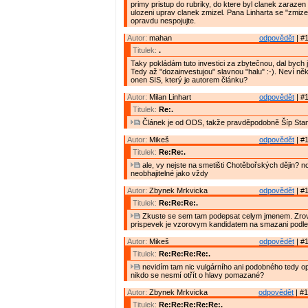
primy pristup do rubriky, do ktere byl clanek zarazen
ulozeni uprav clanek zmizel. Pana Linharta se "zmiz
opravdu nespojujte.
Autor:
mahan
odpovědět
| #1
Titulek:
.
Taky pokládám tuto investici za zbytečnou, dal bych ji
Tedy až "dozainvestujou" slavnou "halu" :-). Neví něk
onen SIS, který je autorem článku?
Autor:
Milan Linhart
odpovědět
| #1
Titulek:
Re:.
Článek je od ODS, takže pravděpodobně Šíp Stan
Autor:
Mikeš
odpovědět
| #1
Titulek:
Re:Re:.
ale, vy nejste na smetišti Chotěbořských dějin? no
neobhajitelné jako vždy
Autor:
Zbynek Mrkvicka
odpovědět
| #1
Titulek:
Re:Re:Re:.
Zkuste se sem tam podepsat celym jmenem. Zrov
prispevek je vzorovym kandidatem na smazani podle
Autor:
Mikeš
odpovědět
| #1
Titulek:
Re:Re:Re:Re:.
nevidím tam nic vulgárního ani podobného tedy 
nikdo se nesmí otřít o hlavy pomazané?
Autor:
Zbynek Mrkvicka
odpovědět
| #1
Titulek:
Re:Re:Re:Re:Re:.