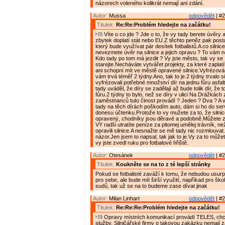
názorech voleného kolikrát nemají ani zdání.
Autor:
Mussa
odpovědět
| #2
Titulek:
Re:Re:Problém hledejte na začátku!
Víte o co jde ? Jde o to, že vy tady berete úvěry 
zbytek doplatí stát nebo EU.Z těchto peněz pak posta
který bude využívat pár desítek fotbalistů.A co silnice
nevezmete úvěr na silnice a jejich opravu ? To vám n
Kdo tady po tom má jezdit ? Vy jste město, tak vy se
starejte.Necháváte vytvářet projekty, za které zaplatí
ani schopní mít ve městě opravené silnice.Vyfrézování
vám trvá téměř 2 týdny.Ano, tak to je.2 týdny trvalo s
vyfrézovali potřebné množství dír na jednu fůru asfal
tady uváděl, že díry se zadělají až bude tolik dír, že 
fůru.2 týdny to bylo, než se díry v ulici Na Drážkách z
zaměstnanců tuto činost provádí ? Jeden ? Dva ? A ví
tady na těch dírách poškodím auto, dám si ho do se
donesu účtenku.Protože to vy mužete za to, že silni
opravený, chodníky jsou děravé a podobně.Můžete za
VY radši utratíte peníze za pitomej umělej trávník, ne
opravili silnice.A nesnažte se mě tady nic rozmlouvat
názor.Jen jsem to napsal, tak jak to je.Vy za to může
vy jste zvedl ruku pro fotbalové hřiště.
Autor:
Otesánek
odpovědět
| #2
Titulek:
Koukněte se na to z té lepší stránky
Pokud se fotbalisté zaváží k tomu, že nebudou usurp
pro sebe, ale bude mít širší využití, napříkad pro ško
sudů, tak už se na to budeme zase dívat jinak
Autor:
Milan Linhart
odpovědět
| #2
Titulek:
Re:Re:Re:Problém hledejte na začátku!
Opravy místních komunikací provádí TELES, chce
služby. Silničářské firmy o takovou zakázku nemají z