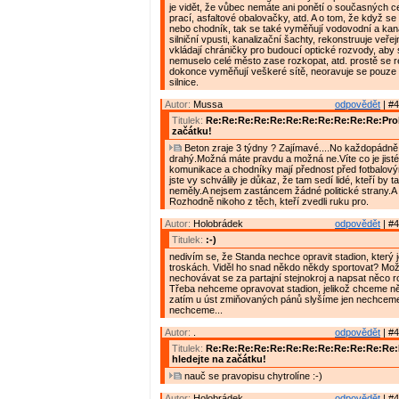
je vidět, že vůbec nemáte ani ponětí o současných 
prací, asfaltové obalovačky, atd. A o tom, že když se 
nebo chodník, tak se také vyměňují vodovodní a kana
silniční vpusti, kanalizační šachty, rekonstruuje veřej
vkládají chráničky pro budoucí optické rozvody, aby
nemuselo celé město zase rozkopat, atd. prostě se r
dokonce vyměňují veškeré sítě, neoravuje se pouze
silnice.
Autor:
Mussa
odpovědět
| #4
Titulek:
Re:Re:Re:Re:Re:Re:Re:Re:Re:Re:Re:Prob
začátku!
Beton zraje 3 týdny ? Zajímavé....No každopádně 
drahý.Možná máte pravdu a možná ne.Víte co je jisté
komunikace a chodníky mají přednost před fotbalový
jste vy schválily je důkaz, že tam sedí lidé, kteří by 
neměly.A nejsem zastáncem žádné politické strany.A 
Rozhodně nikoho z těch, kteří zvedli ruku pro.
Autor:
Holobrádek
odpovědět
| #4
Titulek:
:-)
nedivím se, že Standa nechce opravit stadion, který 
troskách. Viděl ho snad někdo někdy sportovat? Mož
nechovávat se za partajní stejnokroj a napsat něco 
Třeba nehceme opravovat stadion, jelikož chceme něc
zatím u úst zmiňovaných pánů slyšíme jen nechcem
nechceme...
Autor:
.
odpovědět
| #4
Titulek:
Re:Re:Re:Re:Re:Re:Re:Re:Re:Re:Re:Re
hledejte na začátku!
nauč se pravopisu chytrolíne :-)
Autor:
Holobrádek
odpovědět
| #4