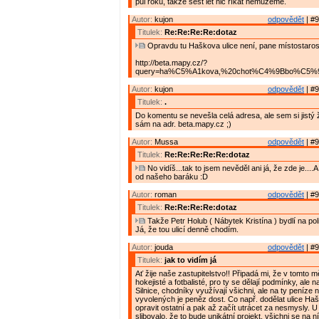
půl roku, takže šest let nic říkat nemůžeme.
Autor:
kujon
odpovědět
| #9
Titulek:
Re:Re:Re:Re:dotaz
Opravdu tu Haškova ulice není, pane místostaros
http://beta.mapy.cz/?
query=ha%C5%A1kova,%20chot%C4%9Bbo%C5%99&
Autor:
kujon
odpovědět
| #9
Titulek:
.
Do komentu se nevešla celá adresa, ale sem si jistý ž
sám na adr. beta.mapy.cz ;)
Autor:
Mussa
odpovědět
| #9
Titulek:
Re:Re:Re:Re:Re:dotaz
No vidíš...tak to jsem nevěděl ani já, že zde je....A
od našeho baráku :D
Autor:
roman
odpovědět
| #9
Titulek:
Re:Re:Re:Re:dotaz
Takže Petr Holub ( Nábytek Kristína ) bydlí na pol
Já, že tou ulicí denně chodím.
Autor:
jouda
odpovědět
| #9
Titulek:
jak to vidím já
Ať žije naše zastupitelstvo!! Připadá mi, že v tomto m
hokejisté a fotbalisté, pro ty se dělají podmínky, ale n
Silnice, chodníky využívají všichni, ale na ty peníze n
vyvolených je peněz dost. Co např. dodělat ulice Ha
opravit ostatní a pak až začít utrácet za nesmysly. U
slibovalo, že to bude unikátní projekt, všichni se na n