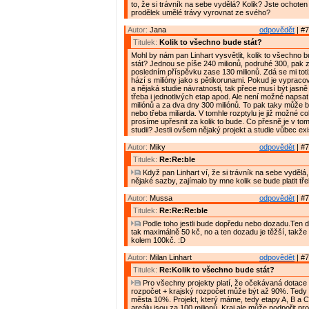
to, že si trávník na sebe vydělá? Kolik? Jste ochote
prodělek umělé trávy vyrovnat ze svého?
Autor:
Jana
odpovědět
| #7
Titulek:
Kolik to všechno bude stát?
Mohl by nám pan Linhart vysvětlit, kolik to všechno
stát? Jednou se píše 240 milionů, podruhé 300, pak 
posledním příspěvku zase 130 milionů. Zdá se mi toti
hází s milióny jako s pětikorunami. Pokud je vypraco
a nějaká studie návratnosti, tak přece musí být jasn
třeba i jednotlivých etap apod. Ale není možné napsa
miliónů a za dva dny 300 miliónů. To pak taky může 
nebo třeba miliarda. V tomhle rozptylu je již možné co
prosíme upřesnit za kolik to bude. Co přesně je v tom
studii? Jestli ovšem nějaký projekt a studie vůbec exi
Autor:
Miky
odpovědět
| #7
Titulek:
Re:Re:ble
Když pan Linhart ví, že si trávník na sebe vydělá
nějaké sazby, zajímalo by mne kolik se bude platit tř
Autor:
Mussa
odpovědět
| #7
Titulek:
Re:Re:Re:ble
Podle toho jestli bude dopředu nebo dozadu.Ten 
tak maximálně 50 kč, no a ten dozadu je těžší, takže
kolem 100kč. :D
Autor:
Milan Linhart
odpovědět
| #7
Titulek:
Re:Kolik to všechno bude stát?
Pro všechny projekty platí, že očekávaná dotace 
rozpočet + krajský rozpočet může být až 90%. Tedy
města 10%. Projekt, který máme, tedy etapy A, B a 
areálu jsou za 100 milionů. Kraj ale může podpořit pr