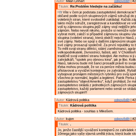
Autor:
Milan Linhart
odpovědět
| #2
Titulek:
Re:Problém hledejte na začátku!
Víte v čem je podstata zastupitelské demokracie?
občané podle svých skupinových zájmů sdružují do p
volebních stran, které svobodně zakládají. Každá z
takto může sdružit, zaregistrovat a kandidovat ve vol
volí tu zájmovou skupinu,jejíž zájmy stojí nejblíže jeh
zájmům. Nebo nevolí nikoho, protože si nemůže vybrat
vybrat mohl, založí si případně zájmovou skupinu vl
skupina (volební strana), která obdrží nejvíce hlasů,
své zájmy. Nebo se spojí s dalšími zájmovými skupin
své zájmy prosazují společně. Za první republiky to b
To měli svoji stranu dělníci, státní zaměstnanci, agrárn
velkopodnikatelé, živnostníci, fašisti, atd. V Chotěboř
tradičně svoji volební stranu hokejisti. Ale mohou si ji z
zahrádkáři, "spolek pro obnovu kina", jak je libo. Kol
hlasů, takovou bude mít šanci prosadit právě to svoje
třeba mohou prosadit, že se za peníze města budou č
přistavovat a vyvážet kontejnery ze zahrádek. Rybář
vybojovat pronájem městských rybníků pro svůj spole
všechno je normální, legální a legitimní. Patrik Perk
zastupitelstvu "objevil Ameriku", když prohlásil, že má
zastupitelstvo skládá z jednotlivých zájmových skup
zastupitelstvo, každý parlament nebo senát se skládá
zájmových skupin!!!
Autor:
Kádrová politika
odpovědět
| #2
Titulek:
Kádrová politika
Kádrová politika - souhlas s Mikešem.
Autor:
kujon
odpovědět
| #2
Titulek:
.
Jo, jenže častější vyvážení kontejnerů ze zahrádek n
10mega jako vaše slavná umělá tráva, která bude slo