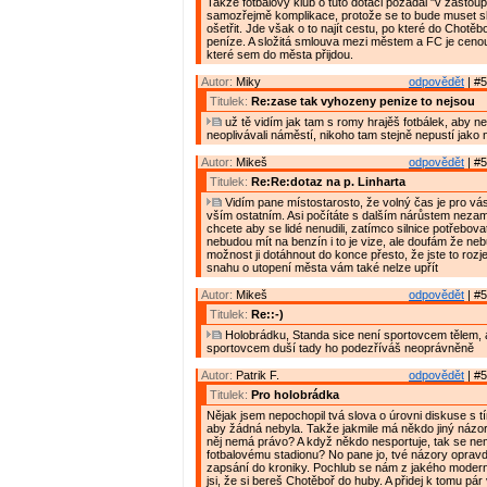
Takže fotbalový klub o tuto dotaci požádal "v zastoup
samozřejmě komplikace, protože se to bude muset sl
ošetřit. Jde však o to najít cestu, po které do Chotěb
peníze. A složitá smlouva mezi městem a FC je cenou 
které sem do města přijdou.
Autor:
Miky
odpovědět
| #5
Titulek:
Re:zase tak vyhozeny penize to nejsou
už tě vidím jak tam s romy hrajěš fotbálek, aby neh
neoplivávali náměstí, nikoho tam stejně nepustí jako 
Autor:
Mikeš
odpovědět
| #5
Titulek:
Re:Re:dotaz na p. Linharta
Vidím pane místostarosto, že volný čas je pro vás 
vším ostatním. Asi počítáte s dalším nárůstem nezam
chcete aby se lidé nenudili, zatímco silnice potřebov
nebudou mít na benzín i to je vize, ale doufám že ne
možnost ji dotáhnout do konce přesto, že jste to rozjel
snahu o utopení města vám také nelze upřít
Autor:
Mikeš
odpovědět
| #5
Titulek:
Re::-)
Holobrádku, Standa sice není sportovcem tělem, al
sportovcem duší tady ho podezříváš neoprávněně
Autor:
Patrik F.
odpovědět
| #5
Titulek:
Pro holobrádka
Nějak jsem nepochopil tvá slova o úrovni diskuse s tí
aby žádná nebyla. Takže jakmile má někdo jiný názor 
něj nemá právo? A když někdo nesportuje, tak se nem
fotbalovému stadionu? No pane jo, tvé názory opravd
zapsání do kroniky. Pochlub se nám z jakého moder
jsi, že si bereš Chotěboř do huby. A přidej k tomu pár v