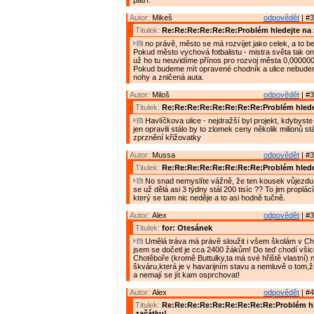
patří.
Autor:
Mikeš
odpovědět
| #3
Titulek:
Re:Re:Re:Re:Re:Re:Problém hledejte na 
no právě, město se má rozvíjet jako celek, a to bez
Pokud město vychová fotbalistu - mistra světa tak o
už ho tu neuvidíme přínos pro rozvoj města 0,000000
Pokud budeme mít opravené chodník a ulice nebude
nohy a zničená auta.
Autor:
Miloš
odpovědět
| #3
Titulek:
Re:Re:Re:Re:Re:Re:Re:Re:Problém hlede
Havlíčkova ulice - nejdražší byl projekt, kdybyste j
jen opravili stálo by to zlomek ceny několik milionů stál
zprznění křižovatky
Autor:
Mussa
odpovědět
| #3
Titulek:
Re:Re:Re:Re:Re:Re:Re:Re:Problém hlede
No snad nemyslíte vážně, že ten kousek vůjezdu 
se už dělá asi 3 týdny stál 200 tisíc ?? To jim proplá
který se tam nic neděje a to asi hodně tučně.
Autor:
Alex
odpovědět
| #3
Titulek:
for: Otesánek
Umělá tráva má právě sloužit i všem školám v Cho
jsem se dočetl je cca 2400 žákům! Do teď chodí všic
Chotěboře (kromě Buttulky,ta má své hřiště vlastní) n
škváru,která je v havarijním stavu a nemluvě o tom,ž
a nemají se jít kam osprchovat!
Autor:
Alex
odpovědět
| #4
Titulek:
Re:Re:Re:Re:Re:Re:Re:Re:Re:Problém hl
začátku!