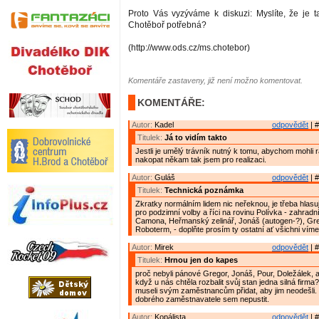
Proto Vás vyzýváme k diskuzi: Myslíte, že je ta
Chotěboř potřebná?
(http://www.ods.cz/ms.chotebor)
Komentáře zastaveny, již není možno komentovat.
KOMENTÁŘE:
Autor:
Kadel
odpovědět
| #
Titulek:
Já to vidím takto
Jestli je umělý trávník nutný k tomu, abychom mohli
nakopat někam tak jsem pro realizaci.
Autor:
Guláš
odpovědět
| #
Titulek:
Technická poznámka
Zkratky normálním lidem nic neřeknou, je třeba hlasují
pro podzimní volby a říci na rovinu Polívka - zahradn
Camona, Heřmanský zelinář, Jonáš (autogen-?), Gre
Roboterm, - doplňte prosím ty ostatní ať všichni víme
Autor:
Mirek
odpovědět
| #
Titulek:
Hrnou jen do kapes
proč nebyli pánové Gregor, Jonáš, Pour, Doležálek, a 
když u nás chtěla rozbalit svůj stan jedna silná firma
museli svým zaměstnancům přidat, aby jim neodešli. T
dobrého zaměstnavatele sem nepustit.
Autor:
Kopálista
odpovědět
| #