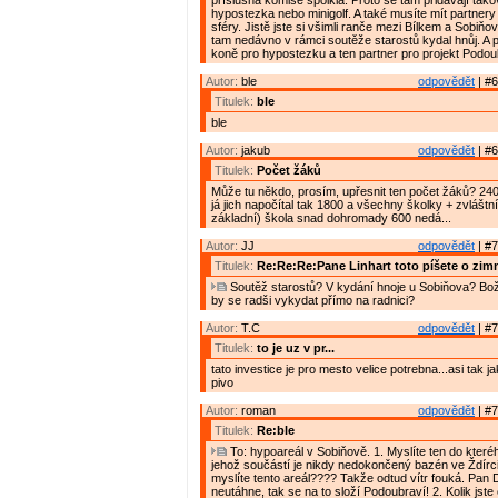
příslušná komise spolkla. Proto se tam přidávají tako
hypostezka nebo minigolf. A také musíte mít partnery
sféry. Jistě jste si všimli ranče mezi Bílkem a Sobiň
tam nedávno v rámci soutěže starostů kydal hnůj. A p
koně pro hypostezku a ten partner pro projekt Podou
Autor:
ble
odpovědět
| #6
Titulek:
ble
ble
Autor:
jakub
odpovědět
| #6
Titulek:
Počet žáků
Může tu někdo, prosím, upřesnit ten počet žáků? 240
já jich napočítal tak 1800 a všechny školky + zvláštn
základní) škola snad dohromady 600 nedá...
Autor:
JJ
odpovědět
| #7
Titulek:
Re:Re:Re:Pane Linhart toto píšete o zim
Soutěž starostů? V kydání hnoje u Sobiňova? Bož
by se radši vykydat přímo na radnici?
Autor:
T.C
odpovědět
| #7
Titulek:
to je uz v pr...
tato investice je pro mesto velice potrebna...asi tak 
pivo
Autor:
roman
odpovědět
| #7
Titulek:
Re:ble
To: hypoareál v Sobiňově. 1. Myslíte ten do kteréh
jehož součástí je nikdy nedokončený bazén ve Ždírc
myslíte tento areál???? Takže odtud vítr fouká. Pan 
neutáhne, tak se na to složí Podoubraví! 2. Kolik jste