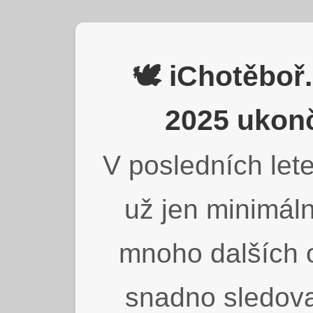
🕊️ iChotěbo
2025 ukonč
V posledních lete
už jen minimáln
mnoho dalších o
snadno sledova