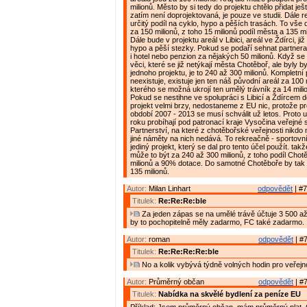
milionů. Město by si tedy do projektu chtělo přidat ješ
zatím není doprojektovaná, je pouze ve studii. Dále r
určitý podíl na cyklo, hypo a pěších trasách. To vš
za 150 milionů, z toho 15 milionů podíl města a 135 mi
Dále bude v projektu areál v Libici, areál ve Ždírci, j
hypo a pěší stezky. Pokud se podaří sehnat partnera
i hotel nebo penzion za nějakých 50 milionů. Když se n
věci, které se již netýkají města Chotěboř, ale byly 
jednoho projektu, je to 240 až 300 milionů. Kompletní 
neexistuje, existuje jen ten náš původní areál za 100 
kterého se možná ukrojí ten umělý trávník za 14 mili
Pokud se nestihne ve spolupráci s Libicí a Ždírcem d
projekt velmi brzy, nedostaneme z EU nic, protože pr
období 2007 - 2013 se musí schválit už letos. Proto 
roku probíhají pod patronací kraje Vysočina veřejn
Partnerství, na které z chotěbořské veřejnosti nikdo
jiné náměty na nich nedává. To rekreačně - sportovn
jediný projekt, který se dal pro tento účel použít. takž
může to být za 240 až 300 milionů, z toho podíl Cho
milionů a 90% dotace. Do samotné Chotěboře by tak m
135 milionů.
Autor:
Milan Linhart
odpovědět
| #7
Titulek:
Re:Re:Re:ble
Za jeden zápas se na umělé trávě účtuje 3 500 až
by to pochopitelně měly zadarmo, FC také zadarmo.
Autor:
roman
odpovědět
| #7
Titulek:
Re:Re:Re:Re:ble
No a kolik vybývá týdně volných hodin pro veřejn
Autor:
Průměrný občan
odpovědět
| #7
Titulek:
Nabídka na skvělé bydlení za peníze EU