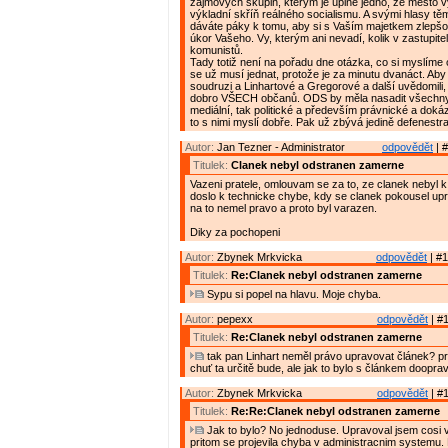
zájmových skupin, kterým je úplně jedno, že město 
výkladní skříň reálného socialismu. A svými hlasy t
dáváte páky k tomu, aby si s Vaším majetkem zlepšov
úkor Vašeho. Vy, kterým ani nevadí, kolik v zastupite
komunistů.
Tady totiž není na pořadu dne otázka, co si myslíme o
se už musí jednat, protože je za minutu dvanáct. Aby s
soudruzi a Linhartové a Gregorové a další uvědomili,
dobro VŠECH občanů. ODS by měla nasadit všechny 
mediální, tak politické a především právnické a doká
to s nimi myslí dobře. Pak už zbývá jedině defenestr
Autor:
Jan Tezner - Administrator
odpovědět
| #
Titulek:
Clanek nebyl odstranen zamerne
Vazeni pratele, omlouvam se za to, ze clanek nebyl k 
doslo k technicke chybe, kdy se clanek pokousel up
na to nemel pravo a proto byl varazen.
Diky za pochopeni
Autor:
Zbynek Mrkvicka
odpovědět
| #1
Titulek:
Re:Clanek nebyl odstranen zamerne
Sypu si popel na hlavu. Moje chyba.
Autor:
pepexx
odpovědět
| #1
Titulek:
Re:Clanek nebyl odstranen zamerne
tak pan Linhart neměl právo upravovat článek? p
chuť ta určitě bude, ale jak to bylo s článkem doopra
Autor:
Zbynek Mrkvicka
odpovědět
| #1
Titulek:
Re:Re:Clanek nebyl odstranen zamerne
Jak to bylo? No jednoduse. Upravoval jsem cosi v
pritom se projevila chyba v administracnim systemu