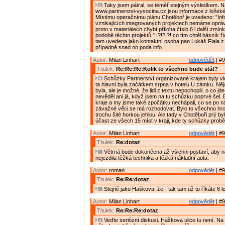
Taky jsem pátral, se téměř stejným výsledkem. 
www.partnerstvi-vysocina.cz jsou informace z loňské
Místímu operačnímu plánu Chotěboř je uvedeno: "In
vznikajících integrovaných projektech nemáme oprávn
proto v materiálech chybí příloha číslo 6 i další zmín
podobě těchto projektů." !?!?!?! co tím chtěl básník říc
tam uvedena jako kontaktní osoba pan Lukáš Fiala 
případně snad on podá info...
Autor:
Milan Linhart
odpovědět
| #9
Titulek:
Re:Re:Re:Kolik to všechno bude stát?
Schůzky Partnerství organizované krajem byly vlon
ta hlavní byla začátkem srpna v hotelu U zámku. Ně
byla, ale je možné, že lidi z textu nepochopili, o co jde
nevěděl ani já, když jsem na tu schůzku poprvé šel. By
kraje a my jsme také zpočátku nechápali, co se po n
závažné věci se má rozhodovat. Bylo to všechno hro
trochu šité horkou jehlou. Ale tady v Chotěboři prý by
účast ze všech 15 míst v kraji, kde ty schůzky probě
Autor:
Milan Linhart
odpovědět
| #9
Titulek:
Re:dotaz
Větrná bude dokončena až všichni postaví, aby n
nejezdila těžká technika a těžká nákladní auta.
Autor:
roman
odpovědět
| #9
Titulek:
Re:Re:dotaz
Stejně jako Haškova, že - tak tam už to říkáte 6 le
Autor:
Milan Linhart
odpovědět
| #9
Titulek:
Re:Re:Re:dotaz
Veďte seriózní diskusi. Haškova ulice tu není. Na 