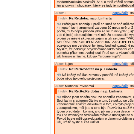
modernizaci sám zasloužil. Ať si o tobě vážně nemusí
jen anonymní chudáček, který se tady jen potřeboval 
Autor:
T.
odpovědět
| #5
Titulek:
Re:Re:dotaz na p. Linharta
Pořád jaksi nechápu, proč se snažíte seč můžete
4 mega (hlavní argument) za cenu 10 mega úvěru. Z
počtů, mi to nějak připadá jako že se to nevyplatí:))
zde (i jinde) diskutujícím: mrzí mě, že spousta lidí v
o dění ve městě skutečně zájem a tak se ptám: "P
NEPŘIŠLI NA PONDĚLNÍ ZASEDÁNÍ ZASTUPITELS
pozvánce pro veřejnost byl tento bod jednoznačně 
Myslím, že pokud je projednávána takto zásadní vě
pomohla přítomnost veřejnosti. Proč se na vlastní oč
jak hlasuje a hlavně, kdo jak "argumentuje"?
Autor:
kujon
odpovědět
| #5
Titulek:
Re:Re:Re:dotaz na p. Linharta
Né každý má čas zrovna v pondělí, né každý vědě
bude něco takového projednávat.
Autor:
Michaela Pavlasová
odpovědět
| #5
Titulek:
Re:Re:Re:Re:dotaz na p. Linharta
Vůbec jsem do této diskuze nechtěla zasahovat, 
Souhlasím s autorem článku o tom, že pokud se všic
vehementně snažíte diskutovat o tom, co bylo proje
zastupitelstvo, měli jste u toho být. Pozvánka na ZM
týden před datem konání, a to jak na úřední desce 
tak i na webových stránkách města a mohli jste se s n
Pokud byste měli opravdu zájem o daném problému sl
uši, určitě byste si čas udělali.