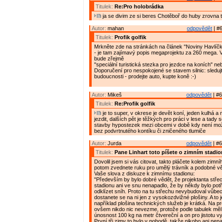
Titulek:
Re:Pro holobrádka
ja se divim ze si beres Chotěboř do huby zrovna 
Autor:
mahan
odpovědět
| #6
Titulek:
Profik golfik
Mrkněte zde na stránkách na článek "Noviny Havlíčk
- je tam zajímavý popis megaprojektu za 260 mega. Ve
bude zřejmě
"speciální turistická stezka pro jezdce na koních" neb
Doporučení pro nespokojené se stavem silnic: sleduj
budoucnosti - prodejte auto, kupte koně :-)
Autor:
Mikeš
odpovědět
| #6
Titulek:
Re:Profik golfik
je to super, v okrese je devět koní, jeden kulhá a
jezdit, dalších pět je těžkých pro práci v lese a tady 
stavby hypostezek mezi obcemi v době kdy není mož
bez podvrtnutého kontíku či zničeného tlumiče
Autor:
Jurda
odpovědět
| #6
Titulek:
Pane Linhart toto píšete o zimním stadi
Dovolil jsem si vás citovat, takto pláčete kolem zimní
potom zvednete ruku pro umělý trávník a podobné v
Vaše slova z diskuze k zimnímu stadionu:
"Především by bylo dobré vědět, že projektanta stře
stadionu ani ve snu nenapadlo, že by někdy bylo pot
odklízet sníh. Proto na tu střechu nevybudoval vůbe
dostanete se na ni jen z vysokozdvižné plošiny. A to 
například plošina technických služeb je krátká. Na pro
ovšem nikdo nic nevezme, protože podle tabulek měl
únosnost 100 kg na metr čtvereční a on pro jistotu v
První tři zimy to bylo v pohodě, takže nikoho ani nen