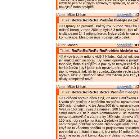
rozdejte peníze různým zábavným spolkům, ať už to j
hokejisté nebo potápěči
Autor:
Milan Linhart
odpovědět
| #3
Titulek:
Re:Re:Re:Re:Re:Problém hledejte na zač
Opravy se provádějí každý rok. V roce 2003 šlo 
milionů korun, v roce 2004 to bylo 8,3 milionu, loni už 
je plánováno 14,3 milionu korun. Nelze však jenom o
komunikace. Město se musí rozvíjet jako celek.
Autor:
Mussa
odpovědět
| #3
Titulek:
Re:Re:Re:Re:Re:Re:Problém hledejte na 
A kde jsou ty miliony vidět? Nikde...Každej rok jso
jen málo z nich se opraví.Být vámi, opravím je pořád
toho víc, třeba si i půjčím, a pak by to nebylo každý r
horké.Jenže když jeden rok opravíte díru, další rok j
pak to vypadá, tak jak to vypadá...Záplata vedle zápla
oprava silnic v Chotěboři stála 120 milionu jsou kecy
dělaly kompletně nové.
Autor:
Milan Linhart
odpovědět
| #3
Titulek:
Re:Re:Re:Re:Re:Re:Re:Problém hledejte 
Pořádná oprava něco stojí, viz ulice Havlíčkova z
Uvedu pár položek z letošního rozpočtu: oprava chodn
260 tisíc, chodníky Krále Jana 500 tisíc, oprava ko
Výsluní 150 tisíc, výjezd z náměstí 200 tisíc, oprava
Svojsíkova 200 tisíc, nová komunikace v ulici Wurmov
oprava parkoviště u záchranky 150 tisíc, obnova pří
150 tisíc, oprava komunikace Zednická 100 tisíc, atd
samozřejmě přibližné odhady. Něco vyjde ještě dráž, j
když se to všechno posčítá i s projektovou dokumen
pozemků a s místními částmi, je z toho 14 milionů. N
musíme opravovat komunikace i v dalších 8 vesnicíc