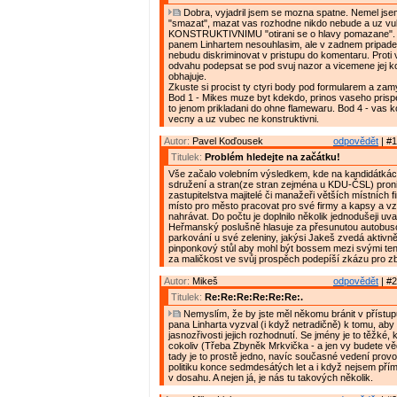
Dobra, vyjadril jsem se mozna spatne. Nemel jse
"smazat", mazat vas rozhodne nikdo nebude a uz vu
KONSTRUKTIVNIMU "otirani se o hlavy pomazane".
panem Linhartem nesouhlasim, ale v zadnem pripade 
nebudu diskriminovat v pristupu do komentaru. Prot
odvahu podepsat se pod svuj nazor a vicemene jej k
obhajuje.
Zkuste si procist ty ctyri body pod formularem a zam
Bod 1 - Mikes muze byt kdekdo, prinos vaseho prispe
to jenom prikladani do ohne flamewaru. Bod 4 - vas 
vecny a uz vubec ne konstruktivni.
Autor:
Pavel Koďousek
odpovědět
| #1
Titulek:
Problém hledejte na začátku!
Vše začalo volebním výsledkem, kde na kandidátká
sdružení a stran(ze stran zejména u KDU-ČSL) proni
zastupitelstva majitelé či manažeři větších místních f
místo pro město pracovat pro své firmy a kapsy a vz
nahrávat. Do počtu je doplnilo několik jednodušeji uva
Heřmanský poslušně hlasuje za přesunutou autobus
parkování u své zeleniny, jakýsi Jakeš zvedá aktivn
pinponkový stůl aby mohl být bossem mezi svými tenis
za maličkost ve svůj prospěch podepíší zkázu pro z
Autor:
Mikeš
odpovědět
| #2
Titulek:
Re:Re:Re:Re:Re:Re:.
Nemyslím, že by jste měl někomu bránit v přístu
pana Linharta vyzval (i když netradičně) k tomu, aby
jasnozřivosti jejich rozhodnutí. Se jmény je to těžké,
cokoliv (Třeba Zbyněk Mrkvička - a jen vy budete vědě
tady je to prostě jedno, navíc současné vedení prov
politiku konce sedmdesátých let a i když nejsem pří
v dosahu. A nejen já, je nás tu takových několik.