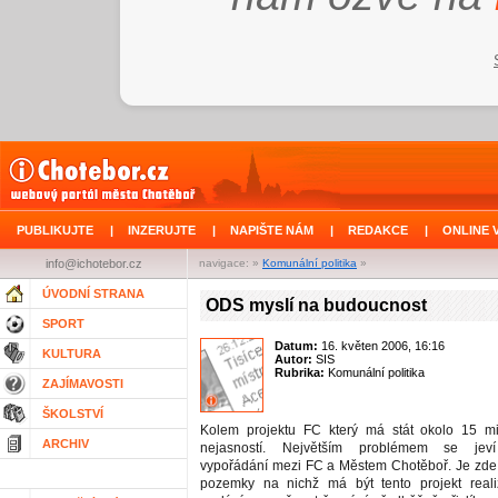
PUBLIKUJTE
|
INZERUJTE
|
NAPIŠTE NÁM
|
REDAKCE
|
ONLINE 
info@ichotebor.cz
navigace: »
Komunální politika
»
ÚVODNÍ STRANA
ODS myslí na budoucnost
SPORT
Datum:
16. květen 2006, 16:16
KULTURA
Autor:
SIS
Rubrika:
Komunální politika
ZAJÍMAVOSTI
ŠKOLSTVÍ
Kolem projektu FC který má stát okolo 15 m
ARCHIV
nejasností. Největším problémem se jeví
vypořádání mezi FC a Městem Chotěboř. Je zde
pozemky na nichž má být tento projekt real