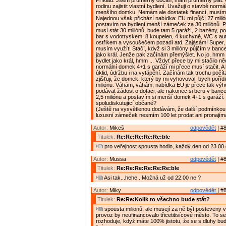
Příklad: Jsem průměrný občan, mám průměrný plat. C
rodinu zajistit vlastní bydlení. Uvažuji o stavbě normá
menšího domku. Nemám ale dostatek financí, musím s
Najednou však přichází nabídka: EU mi půjčí 27 milió
postavím na bydlení menší zámeček za 30 miliónů. P
musí stát 30 miliónů, bude tam 5 garáží, 2 bazény, po
bar s vodotryskem, 8 koupelen, 4 kuchyně, WC s a
ostřikem a vysoušečem pozadí atd. Zajásám! Super, 
musím využít! Stačí, když si 3 milióny půjčím v banc
jako král. Jenže pak začínám přemýšlet. No jo, hmm ..
bydlet jako král, hmm ... Vždyť přece by mi stačilo n
normální domek 4+1 s garáží mi přece musí stačit. A 
úklid, údržbu i na vytápění. Začínám tak trochu počít
zjišťuji, že domek, který by mi vyhovoval, bych pořídi
miliónu. Váhám, váhám, nabídka EU je přece tak výh
podávat žádost o dotaci, ale nakonec si beru v bance
2,5 miliónu a postavím si menší domek 4+1 s garáží. 
spoludiskutující občané?
(Ještě na vysvětlenou dodávám, že další podmínkou 
luxusní zámeček nesmím 100 let prodat ani pronajíma
Autor:
Mikeš
odpovědět
| #8
Titulek:
Re:Re:Re:Re:Re:ble
pro veřejnost spousta hodin, každý den od 23.00 
Autor:
Mussa
odpovědět
| #8
Titulek:
Re:Re:Re:Re:Re:Re:ble
Asi tak...hehe...Možná už od 22:00 ne ?
Autor:
Miky
odpovědět
| #8
Titulek:
Re:Re:Kolik to všechno bude stát?
spousta milionů, ale musejí za ně být posteveny vě
provoz by neufinancovalo třicetitisícové město. To s
rozhoduje, když máte 100% jistotu, že se s dluhy bu