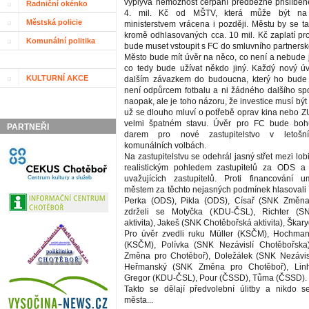
vyplývá nemožnost čerpání předběžně přislíben
Radniční okénko
4. mil. Kč od MŠTV, která může být na 
Městská policie
ministerstvem vrácena i později. Městu by se ta
kromě odhlasovaných cca. 10 mil. Kč zaplatí pro
Komunální politika
bude muset vstoupit s FC do smluvního partnersk
Město bude mít úvěr na něco, co není a nebude
co tedy bude užívat někdo jiný. Každý nový ú
KULTURNÍ AKCE
dalším závazkem do budoucna, který ho bud
není odpůrcem fotbalu a ni žádného dalšího spo
naopak, ale je toho názoru, že investice musí bý
už se dlouho mluví o potřebě oprav kina nebo ZU
velmi špatném stavu. Úvěr pro FC bude boh
PARTNEŘI
darem pro nové zastupitelstvo v letošn
komunálních volbách.
Na zastupitelstvu se odehrál jasný střet mezi lob
realistickým pohledem zastupitelů za ODS a
uvažujících zastupitelů. Proti financování u
městem za těchto nejasných podmínek hlasovali
Perka (ODS), Pikla (ODS), Císař (SNK Změna
zdrželi se Motyčka (KDU-ČSL), Richter (S
aktivita), Jakeš (SNK Chotěbořská aktivita), Škar
Pro úvěr zvedli ruku Müller (KSČM), Hochma
(KSČM), Polívka (SNK Nezávislí Chotěbořsk
Změna pro Chotěboř), Doležálek (SNK Nezávisl
Heřmanský (SNK Změna pro Chotěboř), Linh
Gregor (KDU-ČSL), Pour (ČSSD), Tůma (ČSSD).
Takto se dělají předvolební úlitby a nikdo 
města...