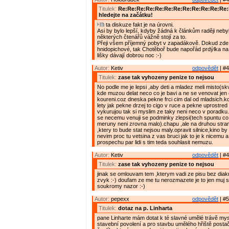
Titulek:
Re:Re:Re:Re:Re:Re:Re:Re:Re:Re:Re:Re
hledejte na začátku!
ta diskuze fakt je na úrovni.
Asi by bylo lepší, kdyby žádná k článkům raději nebyl
některých čtenářů vážně stojí za to.
Přeji všem příjemný pobyt v zapadákově. Dokud zde 
hnidopichové, tak Chotěboř bude napořád prdýlka na
lišky dávají dobrou noc :-)
Autor:
Ketiv
odpovědět
| #4
Titulek:
zase tak vyhozeny penize to nejsou
No podle me je lepsi ,aby deti a mladez meli misto(skv
kde muzou delat neco co je bavi a ne se venovat jen 
koureni.coz dneska pekne frci cim dal od mladsich.kd
lety jak pekne drzej to cigo v ruce a pekne uprostred s
vykurujou tak si myslim ze taky neni neco v poradku
se necemu venuji se podminky zlepsi(tech spuntu c
meruny neni zrovna malo).chapu ,ale na druhou stra
,ktery to bude stat nejsou maly.opravit silnice,kino by
nevim proc tu vetsina z vas bruci jak to je k nicemu a
prospechu par lidi s tim teda souhlasit nemuzu.
Autor:
Ketiv
odpovědět
| #4
Titulek:
zase tak vyhozeny penize to nejsou
jinak se omlouvam tem ,kterym vadi ze pisu bez diakr
zvyk :-) doufam ze me tu nerozmazete je to jen muj
soukromy nazor :-)
Autor:
pepexx
odpovědět
| #5
Titulek:
dotaz na p. Linharta
pane Linharte mám dotat k té slavné umělé trávě mys
stavební povolení a pro stavbu umělého hřiště postač