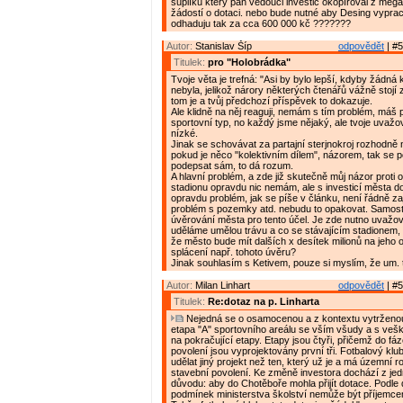
šuplíku který pan vedouci investic okopíroval z mega
žádostí o dotaci. nebo bude nutné aby Desing vyprac
odhaduju tak za cca 600 000 kč ???????
Autor:
Stanislav Šíp
odpovědět
| #5
Titulek:
pro "Holobrádka"
Tvoje věta je trefná: "Asi by bylo lepší, kdyby žádná 
nebyla, jelikož nárory některých čtenářů vážně stojí 
tom je a tvůj předchozí příspěvek to dokazuje.
Ale klidně na něj reaguji, nemám s tím problém, máš
sportovní typ, no každý jsme nějaký, ale tvoje uvažov
nízké.
Jinak se schovávat za partajní sterjnokroj rozhodně 
pokud je něco "kolektivním dílem", názorem, tak se 
podepsat sám, to dá rozum.
A hlavní problém, a zde již skutečně můj názor proti 
stadionu opravdu nic nemám, ale s investicí města 
opravdu problém, jak se píše v článku, není řádně zaj
problém s pozemky atd. nebudu to opakovat. Samosta
úvěrování města pro tento účel. Je zde nutno uvažova
uděláme umělou trávu a co se stávajícím stadionem, 
že město bude mít dalších x desítek milionů na jeho 
splácení např. tohoto úvěru?
Jinak souhlasím s Ketivem, pouze si myslím, že um. t
Autor:
Milan Linhart
odpovědět
| #5
Titulek:
Re:dotaz na p. Linharta
Nejedná se o osamocenou a z kontextu vytrženou i
etapa "A" sportovního areálu se vším všudy a s veš
na pokračující etapy. Etapy jsou čtyři, přičemž do fá
povolení jsou vyprojektovány první tři. Fotbalový klu
udělat jiný projekt než ten, který už je a má územní r
stavební povolení. Ke změně investora dochází z je
důvodu: aby do Chotěboře mohla přijít dotace. Podle
podmínek ministerstva školství nemůže být příjemc