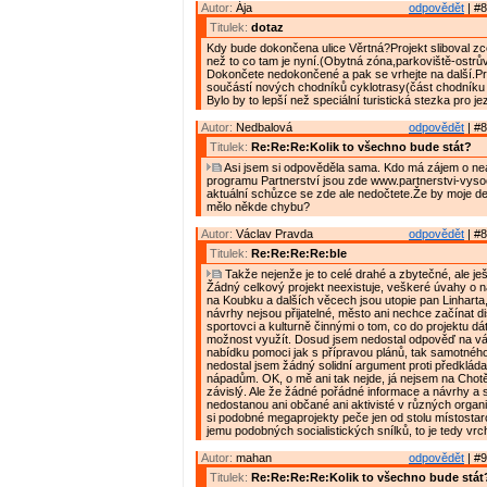
Autor:
Ája
odpovědět
| #8
Titulek:
dotaz
Kdy bude dokončena ulice Věrtná?Projekt sliboval zce
než to co tam je nyní.(Obytná zóna,parkoviště-ostrův
Dokončete nedokončené a pak se vrhejte na další.P
součástí nových chodníků cyklotrasy(část chodníku 
Bylo by to lepší než speciální turistická stezka pro j
Autor:
Nedbalová
odpovědět
| #8
Titulek:
Re:Re:Re:Kolik to všechno bude stát?
Asi jsem si odpověděla sama. Kdo má zájem o nea
programu Partnerství jsou zde www.partnerstvi-vyso
aktuální schůzce se zde ale nedočtete.Že by moje det
mělo někde chybu?
Autor:
Václav Pravda
odpovědět
| #8
Titulek:
Re:Re:Re:Re:ble
Takže nejenže je to celé drahé a zbytečné, ale je
Žádný celkový projekt neexistuje, veškeré úvahy o ná
na Koubku a dalších věcech jsou utopie pan Linharta
návrhy nejsou přijatelné, město ani nechce začínat d
sportovci a kulturně činnými o tom, co do projektu dát
možnost využít. Dosud jsem nedostal odpověď na v
nabídku pomoci jak s přípravou plánů, tak samotného
nedostal jsem žádný solidní argument proti předklá
nápadům. OK, o mě ani tak nejde, já nejsem na Chotě
závislý. Ale že žádné pořádné informace a návrhy a 
nedostanou ani občané ani aktivisté v různých organ
si podobné megaprojekty peče jen od stolu místostar
jemu podobných socialistických snílků, to je tedy vrch
Autor:
mahan
odpovědět
| #9
Titulek:
Re:Re:Re:Re:Kolik to všechno bude stát