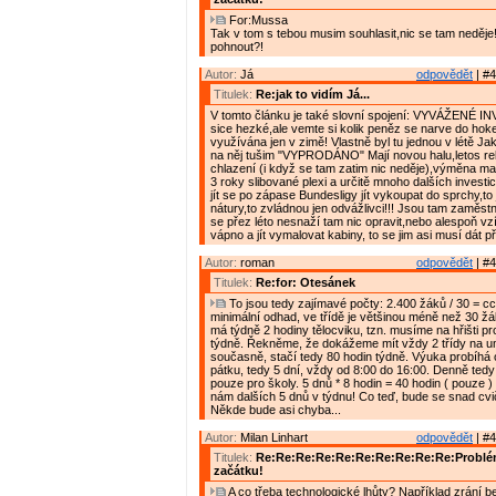
For:Mussa
Tak v tom s tebou musim souhlasit,nic se tam neděje!!
pohnout?!
Autor:
Já
odpovědět
| #4
Titulek:
Re:jak to vidím Já...
V tomto článku je také slovní spojení: VYVÁŽENÉ I
sice hezké,ale vemte si kolik peněz se narve do hokej
využívána jen v zimě! Vlastně byl tu jednou v létě Ja
na něj tušim "VYPRODÁNO" Mají novou halu,letos r
chlazení (i když se tam zatim nic neděje),výměna ma
3 roky slibované plexi a určitě mnoho dalších investi
jít se po zápase Bundesligy jít vykoupat do sprchy,to j
nátury,to zvládnou jen odvážlivci!!! Jsou tam zaměstnan
se přez léto nesnaží tam nic opravit,nebo alespoň vzí
vápno a jít vymalovat kabiny, to se jim asi musí dát 
Autor:
roman
odpovědět
| #4
Titulek:
Re:for: Otesánek
To jsou tedy zajímavé počty: 2.400 žáků / 30 = cca
minimální odhad, ve třídě je většinou méně než 30 žá
má týdně 2 hodiny tělocviku, tzn. musíme na hřišti pr
týdně. Řekněme, že dokážeme mít vždy 2 třídy na u
současně, stačí tedy 80 hodin týdně. Výuka probíhá 
pátku, tedy 5 dní, vždy od 8:00 do 16:00. Denně ted
pouze pro školy. 5 dnů * 8 hodin = 40 hodin ( pouze 
nám dalších 5 dnů v týdnu! Co teď, bude se snad cv
Někde bude asi chyba...
Autor:
Milan Linhart
odpovědět
| #4
Titulek:
Re:Re:Re:Re:Re:Re:Re:Re:Re:Re:Problém
začátku!
A co třeba technologické lhůty? Například zrání 