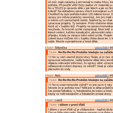
ně moc malá zakázka a ani nemají tu malou frézu, kte
potřeba. Při použití větší frézy padne víc materiálu a
No a TELES to opravdu dělá v pár lidech a jak se řík
koleně".Na důkladnou opravu všech komunikací a c
Chotěboři by bylo potřeba kolem 120 milionů korun. D
opravy pro města prakticky neexistují. Jen pro malé 
si město vzít samozřejmě mohlo. Napřed by se však
zpracovat projekty. Ty nemáme. Proto sháníme dotac
které už v šuplíku leží. Projekty na opravu komunikac
nevýhodu, že hrozně rychle zastarávají. Musí totiž z
liniové vedení, každou kanalizační, plynovodní nebo
přípojku. A tady se situace mění velmi rychle. Projek
zelené louce můžete mít v šuplíku třeba deset let. U
nejde. Musíte vyprojektovat a hned dělat.
Autor:
Štěpnička
odpovědět
| #3
Titulek:
Re:Re:Re:Re:Problém hledejte na začátk
No vy nám vlastně jinými slovy říkáte, je to moc d
opravovat nebudeme, raději budeme dělat něco levně
nějakou relevantní informaci, že opravy silnic výrazně
odhlasovali zrušení dopravy ve městě? Jinak je vaše
plácnutím do vody.
Autor:
Alois
odpovědět
| #3
Titulek:
Re:Re:Re:Re:Problém hledejte na začátk
No to snad nemyslíte vážně? vy jste na to 4 roky 
řeknete že je potřeba moc? Měli jste to dělat průběžn
čas poslat fotbalisty i s hokejistama do kopru a hned 
kdyby se měli hokejistům a fotbalistům prodat dresy
Autor:
Luboš
odpovědět
| #3
Titulek:
i dětem v první třídě
I dětem v první třídě už je vštěpováno - napřed úkol
Tím se řiďte páni radní. Nejprve opravte co je třeba 