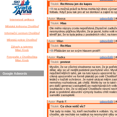
Titulek:
Re:Hrnou jen do kapes
no a možná právě ta firma mohla být dnes výz
fotbalu. Když jsou tak pro ať se domluví a zajistí to 
Autor:
Mussa
odpovědět
| #
Internetové aplikace
Titulek:
Hlas
Městská knihovna Chotěboř
Dle mého názoru zcela nepotřebná.Zbytečné zadluž
nesmyslnou půjčkou.Myslím, že je jasné, koho volit 
Informační centrum Chotěboř
téměř jist, že to byla jedna z posledních věcí, na kter
Městská policie Chotěboř
Autor:
Milan
odpovědět
| #
Titulek:
Re:Hlas
Záhady a tajemno
Milan Knob
Přidávám se se svým hlasem proti!!!
Fotografie z Chotěbořska
Autor:
Radka
odpovědět
| #
Milan Knob
Titulek:
protest
Myslím, že se všichni shodneme na tom, že je potř
dělat, aby se už neděli podobné pochybné věci. Myslí
nejužitečnějších tahů, jak na tuto kauzu upozornit b
Google Adwords
cílená upozornění ve formě plakátů po celé Chotěbo
letáků v každé schránce. Je nutné ukázat milým zast
nemohou rozhodovat, jak chtějí. Mohlo by se to také 
pro další generaci zastupitelů po nadcházejících vol
souhlasíte s tím, že si občané Chotěboře nesmí necha
jinak si podobné absurdní výmysly budou chtít realizo
samolibí zastupitelé.
Autor:
Patrik F.
odpovědět
| #
Titulek:
Co chce volič víc?
Tak tady to máte. Vy, kteří nechodíte k volbám. Vy, k
chodíte, ale necháte se nalákat na nesmyslné sliby 