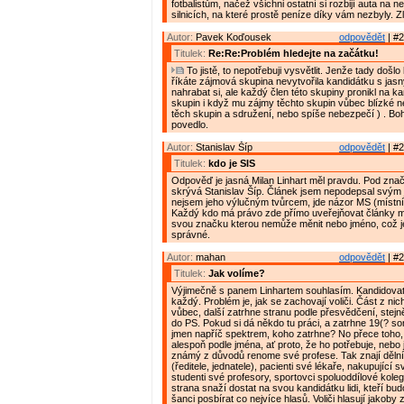
fotbalistům, načež všichni ostatní si rozbijí auta na
silnicích, na které prostě peníze díky vám nezbyly. Zl
Autor:
Pavek Koďousek
odpovědět
| #2
Titulek:
Re:Re:Problém hledejte na začátku!
To jistě, to nepotřebuji vysvětlit. Jenže tady došlo
říkáte zájmová skupina nevytvořila kandidátku s jas
nahrabat si, ale každý člen této skupiny pronikl na ka
skupin i když mu zájmy těchto skupin vůbec blízké ne
těch skupin a sdružení, nebo spíše nebezpečí ) . Boh
povedlo.
Autor:
Stanislav Šíp
odpovědět
| #2
Titulek:
kdo je SIS
Odpověď je jasná Milan Linhart měl pravdu. Pod zna
skrývá Stanislav Šíp. Článek jsem nepodepsal svý
nejsem jeho výlučným tvůrcem, jde názor MS (místn
Každý kdo má právo zde přímo uveřejňovat články m
svou značku kterou nemůže měnit nebo jméno, což j
správné.
Autor:
mahan
odpovědět
| #2
Titulek:
Jak volíme?
Výjimečně s panem Linhartem souhlasím. Kandidova
každý. Problém je, jak se zachovají voliči. Část z ni
vůbec, další zatrhne stranu podle přesvědčení, stejn
do PS. Pokud si dá někdo tu práci, a zatrhne 19(? so
jmen napříč spektrem, koho zatrhne? No přece toho
alespoň podle jména, ať proto, že ho potřebuje, nebo 
známý z důvodů renome své profese. Tak znají děln
(ředitele, jednatele), pacienti své lékaře, nakupující s
studenti své profesory, sportovci spoluoddílové kole
strana snaží dostat na svou kandidátku lidi, kteří bud
šanci posbírat co nejvíce hlasů. Voliči hlasují jakoby