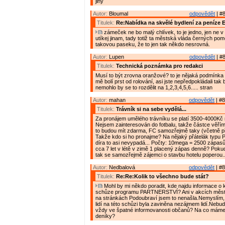
jiný
Autor:
Bloumal
odpovědět
| #8
Titulek:
Re:Nabídka na skvělé bydlení za peníze 
zámeček ne bo malý chlívek, to je jedno, jen ne v
utíkej jinam, tady totiž ta městská vláda černých po
takovou paseku, že to jen tak někdo nesrovná.
Autor:
Lupen
odpovědět
| #8
Titulek:
Technická poznámka pro redakci
Musí to být zrovna oranžové? to je nějaká podmínka
mě bolí prst od rolování, asi jste nepředpokládali tak
nemohlo by se to rozdělit na 1,2,3,4,5,6..... stran
Autor:
mahan
odpovědět
| #8
Titulek:
Trávník si na sebe vydělá...
Za pronájem umělého trávníku se platí 3500-4000Kč
Nejsem zainteresován do fotbalu, takže částce věřím.
to budou mít zdarma, FC samozřejmě taky (včetně př
Takže kdo si ho pronajme? Na nějaký přátelák typu P
díra to asi nevypadá... Počty: 10mega = 2500 zápasů á
cca 7 let v létě v zimě 1 placený zápas denně? Poku
tak se samozřejmě zájemci o stavbu hotelu poperou..
Autor:
Nedbalová
odpovědět
| #8
Titulek:
Re:Re:Kolik to všechno bude stát?
Mohl by mi někdo poradit, kde najdu informace o 
schůze programu PARTNERSTVÍ? Ani v akcích města
na stránkách Podoubraví jsem to nenašla.Nemyslím,
lidí na této schůzi byla zaviněna nezájmem lidí.Nebu
vždy ve špatné informovanosti občanů? Na co mám
deníky?