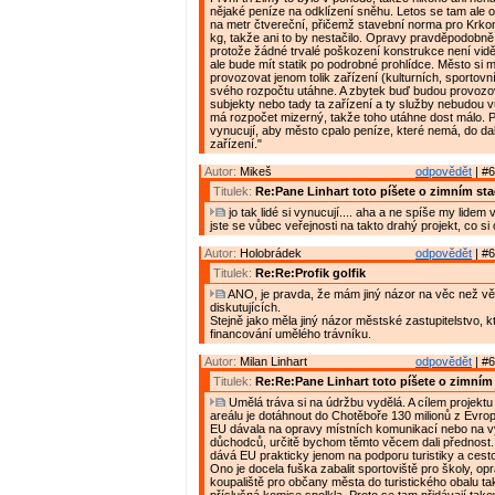
nějaké peníze na odklízení sněhu. Letos se tam ale o
na metr čtvereční, přičemž stavební norma pro Krko
kg, takže ani to by nestačilo. Opravy pravděpodobně
protože žádné trvalé poškození konstrukce není vidě
ale bude mít statik po podrobné prohlídce. Město si m
provozovat jenom tolik zařízení (kulturních, sportovníc
svého rozpočtu utáhne. A zbytek buď budou provoz
subjekty nebo tady ta zařízení a ty služby nebudou 
má rozpočet mizerný, takže toho utáhne dost málo. 
vynucují, aby město cpalo peníze, které nemá, do dal
zařízení."
Autor:
Mikeš
odpovědět
| #6
Titulek:
Re:Pane Linhart toto píšete o zimním st
jo tak lidé si vynucují.... aha a ne spíše my lidem
jste se vůbec veřejnosti na takto drahý projekt, co si
Autor:
Holobrádek
odpovědět
| #6
Titulek:
Re:Re:Profik golfik
ANO, je pravda, že mám jiný názor na věc než vě
diskutujících.
Stejně jako měla jiný názor městské zastupitelstvo, 
financování umělého trávníku.
Autor:
Milan Linhart
odpovědět
| #6
Titulek:
Re:Re:Pane Linhart toto píšete o zimním
Umělá tráva si na údržbu vydělá. A cílem projektu
areálu je dotáhnout do Chotěboře 130 milionů z Evro
EU dávala na opravy místních komunikací nebo na 
důchodců, určitě bychom těmto věcem dali přednost
dává EU prakticky jenom na podporu turistiky a cest
Ono je docela fuška zabalit sportoviště pro školy, op
koupaliště pro občany města do turistického obalu ta