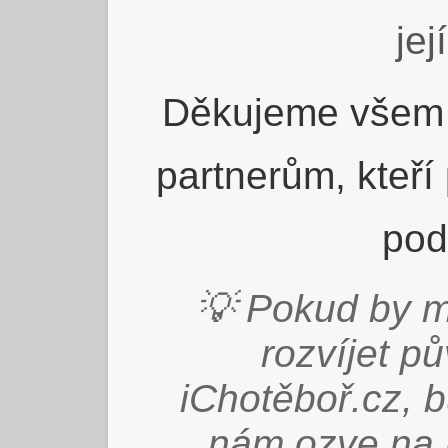
jej
Děkujeme všem 
partnerům, kteří
pod
💡 Pokud by m
rozvíjet p
iChotěboř.cz, 
nám ozve na