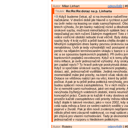
Autor:
Milan Linhart
odpovědět
| #6
Titulek:
Re:Re:Re:dotaz na p. Linharta
Když budeme čekat, až si na investice našetříme
načekáme. V dnešní době jde hlavně o rychlost a poř
na úvěr nebo na leasing se stalo samozřejmostí. Obc
letech výhodu, že jim banky nabízejí nízké a dlouho
úrokové sazby, možnosti mimořádných splátek bez 
nepožadují po nich ručení žádným majetkem! Toto z 
velice vstřícné období nebude trvat věčně. Byly dob
sazby byly 4 krát vyšší a ještě banka chtěla dvojité 
Mnohým subjektům dnes banky pevnou úrokovou sa
nenabídnou. Úvěr je tedy výhodnější než postupné
peněz na nějakém termínovaném vkladu v bance s ú
nic a se spoustou bankovních poplatků. Při úvěru jsm
bankovních poplatků osvobozeni. Když si k tomu přip
míru inflace, je úvěr jednoznačně výhodný. A ty úroky
jen zaplatí navíc? Ty hravě pokryje poskytnutá dotac
Když si spočítáte úrokové sazby, bankovní poplatky, i
dotaci, atd., jednoznačně vyděláte. Jediná nevýhoda 
momentálně máte jiné priority, na které však nikdo do
Dotace se většinou nabízí jen na věci, které by ještě 
počkat. A pak je tu ještě jedna politická nevýhoda, pr
budou splácet i nová zastupitelstva. To v nich může v
že si nemohli sami rozhodnout, jaké oni mají priority. A
nevýhoda čtyřletých volebních období, která neumož
koncepční práci. Často je to každé 4 roky doslova od
prootže každé zastupitelstvo vidí priority města někde
když dojde k takové revoluci, jako v roce 2002, kdy 
celá rada města a šest ze sedmi radních sedělo v zas
poprvé v životě. Pak je těm nově zvoleným nepříjemn
někdo před nimi závazně nalinkoval, co mají splácet a
jim zbývá pro vlastní rozhodování. Tady je ekonomic
jednoznačně v rozporu s hlediskem politickým.
Autor:
Roteiro
odpovědět
| #6