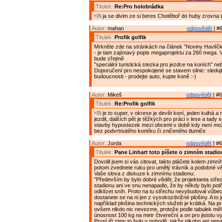
Titulek:
Re:Pro holobrádka
ja se divim ze si beres Chotěboř do huby zrovna 
Autor:
mahan
odpovědět
| #6
Titulek:
Profik golfik
Mrkněte zde na stránkách na článek "Noviny Havlíčk
- je tam zajímavý popis megaprojektu za 260 mega. Ve
bude zřejmě
"speciální turistická stezka pro jezdce na koních" neb
Doporučení pro nespokojené se stavem silnic: sleduj
budoucnosti - prodejte auto, kupte koně :-)
Autor:
Mikeš
odpovědět
| #6
Titulek:
Re:Profik golfik
je to super, v okrese je devět koní, jeden kulhá a
jezdit, dalších pět je těžkých pro práci v lese a tady 
stavby hypostezek mezi obcemi v době kdy není mož
bez podvrtnutého kontíku či zničeného tlumiče
Autor:
Jurda
odpovědět
| #6
Titulek:
Pane Linhart toto píšete o zimním stadi
Dovolil jsem si vás citovat, takto pláčete kolem zimní
potom zvednete ruku pro umělý trávník a podobné v
Vaše slova z diskuze k zimnímu stadionu:
"Především by bylo dobré vědět, že projektanta stře
stadionu ani ve snu nenapadlo, že by někdy bylo pot
odklízet sníh. Proto na tu střechu nevybudoval vůbe
dostanete se na ni jen z vysokozdvižné plošiny. A to 
například plošina technických služeb je krátká. Na pro
ovšem nikdo nic nevezme, protože podle tabulek měl
únosnost 100 kg na metr čtvereční a on pro jistotu v
První tři zimy to bylo v pohodě, takže nikoho ani nen