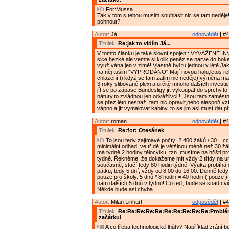
For:Mussa
Tak v tom s tebou musim souhlasit,nic se tam neděje!!
pohnout?!
Autor:
Já
odpovědět
| #4
Titulek:
Re:jak to vidím Já...
V tomto článku je také slovní spojení: VYVÁŽENÉ I
sice hezké,ale vemte si kolik peněz se narve do hokej
využívána jen v zimě! Vlastně byl tu jednou v létě Ja
na něj tušim "VYPRODÁNO" Mají novou halu,letos r
chlazení (i když se tam zatim nic neděje),výměna ma
3 roky slibované plexi a určitě mnoho dalších investi
jít se po zápase Bundesligy jít vykoupat do sprchy,to j
nátury,to zvládnou jen odvážlivci!!! Jsou tam zaměstnan
se přez léto nesnaží tam nic opravit,nebo alespoň vzí
vápno a jít vymalovat kabiny, to se jim asi musí dát 
Autor:
roman
odpovědět
| #4
Titulek:
Re:for: Otesánek
To jsou tedy zajímavé počty: 2.400 žáků / 30 = cca
minimální odhad, ve třídě je většinou méně než 30 žá
má týdně 2 hodiny tělocviku, tzn. musíme na hřišti pr
týdně. Řekněme, že dokážeme mít vždy 2 třídy na u
současně, stačí tedy 80 hodin týdně. Výuka probíhá 
pátku, tedy 5 dní, vždy od 8:00 do 16:00. Denně ted
pouze pro školy. 5 dnů * 8 hodin = 40 hodin ( pouze 
nám dalších 5 dnů v týdnu! Co teď, bude se snad cv
Někde bude asi chyba...
Autor:
Milan Linhart
odpovědět
| #4
Titulek:
Re:Re:Re:Re:Re:Re:Re:Re:Re:Re:Problém
začátku!
A co třeba technologické lhůty? Například zrání 