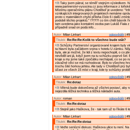
Taky jsem pátral, se téměř stejným výsledkem. 
www.partnerstvi-vysocina.cz jsou informace z loňské
Místímu operačnímu plánu Chotěboř je uvedeno: "In
vznikajících integrovaných projektech nemáme oprávn
proto v materiálech chybí příloha číslo 6 i další zmín
podobě těchto projektů." !?!?!?! co tím chtěl básník říc
tam uvedena jako kontaktní osoba pan Lukáš Fiala 
případně snad on podá info...
Autor:
Milan Linhart
odpovědět
| #9
Titulek:
Re:Re:Re:Kolik to všechno bude stát?
Schůzky Partnerství organizované krajem byly vlon
ta hlavní byla začátkem srpna v hotelu U zámku. Ně
byla, ale je možné, že lidi z textu nepochopili, o co jde
nevěděl ani já, když jsem na tu schůzku poprvé šel. By
kraje a my jsme také zpočátku nechápali, co se po n
závažné věci se má rozhodovat. Bylo to všechno hro
trochu šité horkou jehlou. Ale tady v Chotěboři prý by
účast ze všech 15 míst v kraji, kde ty schůzky probě
Autor:
Milan Linhart
odpovědět
| #9
Titulek:
Re:dotaz
Větrná bude dokončena až všichni postaví, aby n
nejezdila těžká technika a těžká nákladní auta.
Autor:
roman
odpovědět
| #9
Titulek:
Re:Re:dotaz
Stejně jako Haškova, že - tak tam už to říkáte 6 le
Autor:
Milan Linhart
odpovědět
| #9
Titulek:
Re:Re:Re:dotaz
Veďte seriózní diskusi. Haškova ulice tu není. Na 