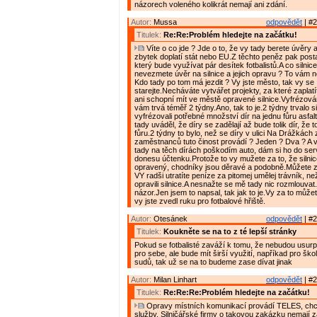
názorech voleného kolikrát nemají ani zdání.
Autor:
Mussa
odpovědět
| #2
Titulek:
Re:Re:Problém hledejte na začátku!
Víte o co jde ? Jde o to, že vy tady berete úvěry 
zbytek doplatí stát nebo EU.Z těchto peněz pak posta
který bude využívat pár desítek fotbalistů.A co silnice
nevezmete úvěr na silnice a jejich opravu ? To vám n
Kdo tady po tom má jezdit ? Vy jste město, tak vy se
starejte.Necháváte vytvářet projekty, za které zaplatí
ani schopní mít ve městě opravené silnice.Vyfrézování
vám trvá téměř 2 týdny.Ano, tak to je.2 týdny trvalo s
vyfrézovali potřebné množství dír na jednu fůru asfal
tady uváděl, že díry se zadělají až bude tolik dír, že 
fůru.2 týdny to bylo, než se díry v ulici Na Drážkách z
zaměstnanců tuto činost provádí ? Jeden ? Dva ? A ví
tady na těch dírách poškodím auto, dám si ho do se
donesu účtenku.Protože to vy mužete za to, že silni
opravený, chodníky jsou děravé a podobně.Můžete za
VY radši utratíte peníze za pitomej umělej trávník, ne
opravili silnice.A nesnažte se mě tady nic rozmlouvat
názor.Jen jsem to napsal, tak jak to je.Vy za to může
vy jste zvedl ruku pro fotbalové hřiště.
Autor:
Otesánek
odpovědět
| #2
Titulek:
Koukněte se na to z té lepší stránky
Pokud se fotbalisté zaváží k tomu, že nebudou usurp
pro sebe, ale bude mít širší využití, napříkad pro ško
sudů, tak už se na to budeme zase dívat jinak
Autor:
Milan Linhart
odpovědět
| #2
Titulek:
Re:Re:Re:Problém hledejte na začátku!
Opravy místních komunikací provádí TELES, chce
služby. Silničářské firmy o takovou zakázku nemají z