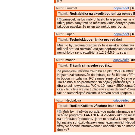
jiný
Autor:
Bloumal
odpovědět
| #8
Titulek:
Re:Nabídka na skvělé bydlení za peníze 
zámeček ne bo malý chlívek, to je jedno, jen ne v
utíkej jinam, tady totiž ta městská vláda černých po
takovou paseku, že to jen tak někdo nesrovná.
Autor:
Lupen
odpovědět
| #8
Titulek:
Technická poznámka pro redakci
Musí to být zrovna oranžové? to je nějaká podmínka
mě bolí prst od rolování, asi jste nepředpokládali tak
nemohlo by se to rozdělit na 1,2,3,4,5,6..... stran
Autor:
mahan
odpovědět
| #8
Titulek:
Trávník si na sebe vydělá...
Za pronájem umělého trávníku se platí 3500-4000Kč
Nejsem zainteresován do fotbalu, takže částce věřím.
to budou mít zdarma, FC samozřejmě taky (včetně př
Takže kdo si ho pronajme? Na nějaký přátelák typu P
díra to asi nevypadá... Počty: 10mega = 2500 zápasů á
cca 7 let v létě v zimě 1 placený zápas denně? Poku
tak se samozřejmě zájemci o stavbu hotelu poperou..
Autor:
Nedbalová
odpovědět
| #8
Titulek:
Re:Re:Kolik to všechno bude stát?
Mohl by mi někdo poradit, kde najdu informace o 
schůze programu PARTNERSTVÍ? Ani v akcích města
na stránkách Podoubraví jsem to nenašla.Nemyslím,
lidí na této schůzi byla zaviněna nezájmem lidí.Nebu
vždy ve špatné informovanosti občanů? Na co mám
deníky?