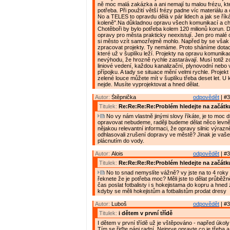
ně moc malá zakázka a ani nemají tu malou frézu, kte
potřeba. Při použití větší frézy padne víc materiálu a
No a TELES to opravdu dělá v pár lidech a jak se řík
koleně".Na důkladnou opravu všech komunikací a c
Chotěboři by bylo potřeba kolem 120 milionů korun. D
opravy pro města prakticky neexistují. Jen pro malé 
si město vzít samozřejmě mohlo. Napřed by se však
zpracovat projekty. Ty nemáme. Proto sháníme dotac
které už v šuplíku leží. Projekty na opravu komunikac
nevýhodu, že hrozně rychle zastarávají. Musí totiž z
liniové vedení, každou kanalizační, plynovodní nebo
přípojku. A tady se situace mění velmi rychle. Projek
zelené louce můžete mít v šuplíku třeba deset let. U
nejde. Musíte vyprojektovat a hned dělat.
Autor:
Štěpnička
odpovědět
| #3
Titulek:
Re:Re:Re:Re:Problém hledejte na začátk
No vy nám vlastně jinými slovy říkáte, je to moc d
opravovat nebudeme, raději budeme dělat něco levně
nějakou relevantní informaci, že opravy silnic výrazně
odhlasovali zrušení dopravy ve městě? Jinak je vaše
plácnutím do vody.
Autor:
Alois
odpovědět
| #3
Titulek:
Re:Re:Re:Re:Problém hledejte na začátk
No to snad nemyslíte vážně? vy jste na to 4 roky 
řeknete že je potřeba moc? Měli jste to dělat průběžn
čas poslat fotbalisty i s hokejistama do kopru a hned 
kdyby se měli hokejistům a fotbalistům prodat dresy
Autor:
Luboš
odpovědět
| #3
Titulek:
i dětem v první třídě
I dětem v první třídě už je vštěpováno - napřed úkol
Tím se řiďte páni radní. Nejprve opravte co je třeba 