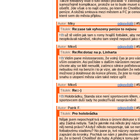
Takže fotbalový klub o tuto dotaci požádal "v zastoup
samozřejmě komplikace, protože se to bude muset sl
ošetřit. Jde však o to najít cestu, po které do Chotěb
peníze. A složitá smlouva mezi městem a FC je cenou 
které sem do města přijdou.
Autor:
Miky
odpovědět
| #5
Titulek:
Re:zase tak vyhozeny penize to nejsou
už tě vidím jak tam s romy hrajěš fotbálek, aby neh
neoplivávali náměstí, nikoho tam stejně nepustí jako 
Autor:
Mikeš
odpovědět
| #5
Titulek:
Re:Re:dotaz na p. Linharta
Vidím pane místostarosto, že volný čas je pro vás 
vším ostatním. Asi počítáte s dalším nárůstem nezam
chcete aby se lidé nenudili, zatímco silnice potřebov
nebudou mít na benzín i to je vize, ale doufám že ne
možnost ji dotáhnout do konce přesto, že jste to rozjel
snahu o utopení města vám také nelze upřít
Autor:
Mikeš
odpovědět
| #5
Titulek:
Re::-)
Holobrádku, Standa sice není sportovcem tělem, al
sportovcem duší tady ho podezříváš neoprávněně
Autor:
Patrik F.
odpovědět
| #5
Titulek:
Pro holobrádka
Nějak jsem nepochopil tvá slova o úrovni diskuse s tí
aby žádná nebyla. Takže jakmile má někdo jiný názor 
něj nemá právo? A když někdo nesportuje, tak se nem
fotbalovému stadionu? No pane jo, tvé názory opravd
zapsání do kroniky. Pochlub se nám z jakého moder
jsi, že si bereš Chotěboř do huby. A přidej k tomu pár v