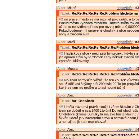
patří.
Autor:
Mikeš
odpovědět
| #3
Titulek:
Re:Re:Re:Re:Re:Re:Problém hledejte na 
no právě, město se má rozvíjet jako celek, a to bez
Pokud město vychová fotbalistu - mistra světa tak o
už ho tu neuvidíme přínos pro rozvoj města 0,000000
Pokud budeme mít opravené chodník a ulice nebude
nohy a zničená auta.
Autor:
Miloš
odpovědět
| #3
Titulek:
Re:Re:Re:Re:Re:Re:Re:Re:Problém hlede
Havlíčkova ulice - nejdražší byl projekt, kdybyste j
jen opravili stálo by to zlomek ceny několik milionů stál
zprznění křižovatky
Autor:
Mussa
odpovědět
| #3
Titulek:
Re:Re:Re:Re:Re:Re:Re:Re:Problém hlede
No snad nemyslíte vážně, že ten kousek vůjezdu 
se už dělá asi 3 týdny stál 200 tisíc ?? To jim proplá
který se tam nic neděje a to asi hodně tučně.
Autor:
Alex
odpovědět
| #3
Titulek:
for: Otesánek
Umělá tráva má právě sloužit i všem školám v Cho
jsem se dočetl je cca 2400 žákům! Do teď chodí všic
Chotěboře (kromě Buttulky,ta má své hřiště vlastní) n
škváru,která je v havarijním stavu a nemluvě o tom,ž
a nemají se jít kam osprchovat!
Autor:
Alex
odpovědět
| #4
Titulek:
Re:Re:Re:Re:Re:Re:Re:Re:Re:Problém hl
začátku!