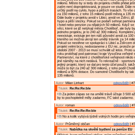
milionů. Město by si tedy do projektu chtělo přidat ješ
zatím není doprojektovaná, je pouze ve studii. Dále r
určitý podíl na cyklo, hypo a pěších trasách. To vš
za 150 milionů, z toho 15 milionů podíl města a 135 mi
Dále bude v projektu areál v Libici, areál ve Ždírci, j
hypo a pěší stezky. Pokud se podaří sehnat partnera
i hotel nebo penzion za nějakých 50 milionů. Když se n
věci, které se již netýkají města Chotěboř, ale byly 
jednoho projektu, je to 240 až 300 milionů. Kompletní 
neexistuje, existuje jen ten náš původní areál za 100 
kterého se možná ukrojí ten umělý trávník za 14 mili
Pokud se nestihne ve spolupráci s Libicí a Ždírcem d
projekt velmi brzy, nedostaneme z EU nic, protože pr
období 2007 - 2013 se musí schválit už letos. Proto 
roku probíhají pod patronací kraje Vysočina veřejn
Partnerství, na které z chotěbořské veřejnosti nikdo
jiné náměty na nich nedává. To rekreačně - sportovn
jediný projekt, který se dal pro tento účel použít. takž
může to být za 240 až 300 milionů, z toho podíl Cho
milionů a 90% dotace. Do samotné Chotěboře by tak m
135 milionů.
Autor:
Milan Linhart
odpovědět
| #7
Titulek:
Re:Re:Re:ble
Za jeden zápas se na umělé trávě účtuje 3 500 až
by to pochopitelně měly zadarmo, FC také zadarmo.
Autor:
roman
odpovědět
| #7
Titulek:
Re:Re:Re:Re:ble
No a kolik vybývá týdně volných hodin pro veřejn
Autor:
Průměrný občan
odpovědět
| #7
Titulek:
Nabídka na skvělé bydlení za peníze EU