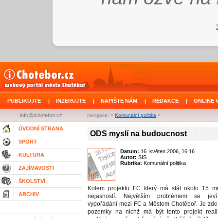
PUBLIKUJTE
|
INZERUJTE
|
NAPIŠTE NÁM
|
REDAKCE
|
ONLINE 
info@ichotebor.cz
navigace: »
Komunální politika
»
ÚVODNÍ STRANA
ODS myslí na budoucnost
SPORT
Datum:
16. květen 2006, 16:16
KULTURA
Autor:
SIS
Rubrika:
Komunální politika
ZAJÍMAVOSTI
ŠKOLSTVÍ
Kolem projektu FC který má stát okolo 15 m
ARCHIV
nejasností. Největším problémem se jeví
vypořádání mezi FC a Městem Chotěboř. Je zde
pozemky na nichž má být tento projekt real