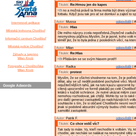
Titulek:
Re:Hrnou jen do kapes
no a možná právě ta firma mohla být dnes výz
fotbalu. Když jsou tak pro ať se domluví a zajistí to 
Autor:
Mussa
odpovědět
| #
Internetové aplikace
Titulek:
Hlas
Městská knihovna Chotěboř
Dle mého názoru zcela nepotřebná.Zbytečné zadluž
nesmyslnou půjčkou.Myslím, že je jasné, koho volit 
Informační centrum Chotěboř
téměř jist, že to byla jedna z posledních věcí, na kter
Městská policie Chotěboř
Autor:
Milan
odpovědět
| #
Titulek:
Re:Hlas
Záhady a tajemno
Milan Knob
Přidávám se se svým hlasem proti!!!
Fotografie z Chotěbořska
Autor:
Radka
odpovědět
| #
Milan Knob
Titulek:
protest
Myslím, že se všichni shodneme na tom, že je potř
dělat, aby se už neděli podobné pochybné věci. Myslí
nejužitečnějších tahů, jak na tuto kauzu upozornit b
Google Adwords
cílená upozornění ve formě plakátů po celé Chotěbo
letáků v každé schránce. Je nutné ukázat milým zast
nemohou rozhodovat, jak chtějí. Mohlo by se to také 
pro další generaci zastupitelů po nadcházejících vol
souhlasíte s tím, že si občané Chotěboře nesmí necha
jinak si podobné absurdní výmysly budou chtít realizo
samolibí zastupitelé.
Autor:
Patrik F.
odpovědět
| #
Titulek:
Co chce volič víc?
Tak tady to máte. Vy, kteří nechodíte k volbám. Vy, k
chodíte, ale necháte se nalákat na nesmyslné sliby 