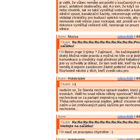
je vidět, že vůbec nemáte ani ponětí o současných 
prací, asfaltové obalovačky, atd. A o tom, že když se 
nebo chodník, tak se také vyměňují vodovodní a kana
silniční vpusti, kanalizační šachty, rekonstruuje veřej
vkládají chráničky pro budoucí optické rozvody, aby
nemuselo celé město zase rozkopat, atd. prostě se r
dokonce vyměňují veškeré sítě, neoravuje se pouze
silnice.
Autor:
Mussa
odpovědět
| #4
Titulek:
Re:Re:Re:Re:Re:Re:Re:Re:Re:Re:Re:Prob
začátku!
Beton zraje 3 týdny ? Zajímavé....No každopádně 
drahý.Možná máte pravdu a možná ne.Víte co je jisté
komunikace a chodníky mají přednost před fotbalový
jste vy schválily je důkaz, že tam sedí lidé, kteří by 
neměly.A nejsem zastáncem žádné politické strany.A 
Rozhodně nikoho z těch, kteří zvedli ruku pro.
Autor:
Holobrádek
odpovědět
| #4
Titulek:
:-)
nedivím se, že Standa nechce opravit stadion, který 
troskách. Viděl ho snad někdo někdy sportovat? Mož
nechovávat se za partajní stejnokroj a napsat něco 
Třeba nehceme opravovat stadion, jelikož chceme něc
zatím u úst zmiňovaných pánů slyšíme jen nechcem
nechceme...
Autor:
.
odpovědět
| #4
Titulek:
Re:Re:Re:Re:Re:Re:Re:Re:Re:Re:Re:Re
hledejte na začátku!
nauč se pravopisu chytrolíne :-)
Autor:
Holobrádek
odpovědět
| #4