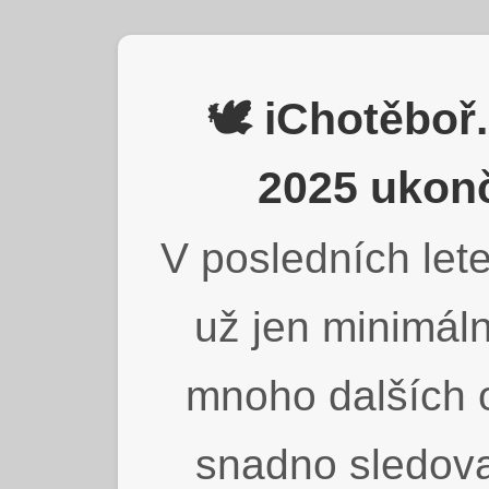
🕊️ iChotěbo
2025 ukonč
V posledních lete
už jen minimáln
mnoho dalších o
snadno sledova