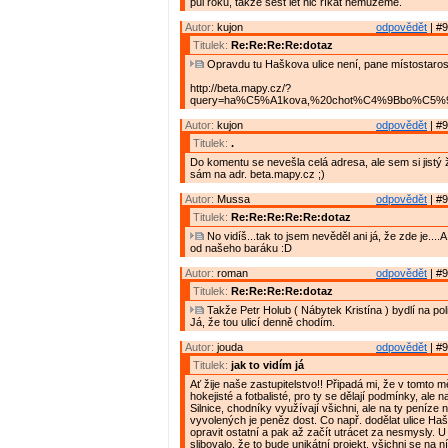
půl roku, takže šest let nic říkat nemůžeme.
Autor:
kujon
odpovědět
| #9
Titulek:
Re:Re:Re:Re:dotaz
Opravdu tu Haškova ulice není, pane místostaros
http://beta.mapy.cz/?
query=ha%C5%A1kova,%20chot%C4%9Bbo%C5%99&
Autor:
kujon
odpovědět
| #9
Titulek:
.
Do komentu se nevešla celá adresa, ale sem si jistý ž
sám na adr. beta.mapy.cz ;)
Autor:
Mussa
odpovědět
| #9
Titulek:
Re:Re:Re:Re:Re:dotaz
No vidíš...tak to jsem nevěděl ani já, že zde je....A
od našeho baráku :D
Autor:
roman
odpovědět
| #9
Titulek:
Re:Re:Re:Re:dotaz
Takže Petr Holub ( Nábytek Kristína ) bydlí na pol
Já, že tou ulicí denně chodím.
Autor:
jouda
odpovědět
| #9
Titulek:
jak to vidím já
Ať žije naše zastupitelstvo!! Připadá mi, že v tomto m
hokejisté a fotbalisté, pro ty se dělají podmínky, ale n
Silnice, chodníky využívají všichni, ale na ty peníze n
vyvolených je peněz dost. Co např. dodělat ulice Ha
opravit ostatní a pak až začít utrácet za nesmysly. U
slibovalo, že to bude unikátní projekt, všichni se na n