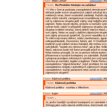
Autor:
Milan Linhart
odpovědět
| #2
Titulek:
Re:Problém hledejte na začátku!
Víte v čem je podstata zastupitelské demokracie?
občané podle svých skupinových zájmů sdružují do p
volebních stran, které svobodně zakládají. Každá z
takto může sdružit, zaregistrovat a kandidovat ve vol
volí tu zájmovou skupinu,jejíž zájmy stojí nejblíže jeh
zájmům. Nebo nevolí nikoho, protože si nemůže vybrat
vybrat mohl, založí si případně zájmovou skupinu vl
skupina (volební strana), která obdrží nejvíce hlasů,
své zájmy. Nebo se spojí s dalšími zájmovými skupin
své zájmy prosazují společně. Za první republiky to b
To měli svoji stranu dělníci, státní zaměstnanci, agrárn
velkopodnikatelé, živnostníci, fašisti, atd. V Chotěboř
tradičně svoji volební stranu hokejisti. Ale mohou si ji z
zahrádkáři, "spolek pro obnovu kina", jak je libo. Kol
hlasů, takovou bude mít šanci prosadit právě to svoje
třeba mohou prosadit, že se za peníze města budou č
přistavovat a vyvážet kontejnery ze zahrádek. Rybář
vybojovat pronájem městských rybníků pro svůj spole
všechno je normální, legální a legitimní. Patrik Perk
zastupitelstvu "objevil Ameriku", když prohlásil, že má
zastupitelstvo skládá z jednotlivých zájmových skup
zastupitelstvo, každý parlament nebo senát se skládá
zájmových skupin!!!
Autor:
Kádrová politika
odpovědět
| #2
Titulek:
Kádrová politika
Kádrová politika - souhlas s Mikešem.
Autor:
kujon
odpovědět
| #2
Titulek:
.
Jo, jenže častější vyvážení kontejnerů ze zahrádek n
10mega jako vaše slavná umělá tráva, která bude slo