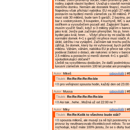
Příklad: Jsem průměrný občan, mám průměrný plat. C
rodinu zajistit vlastní bydlení. Uvažuji o stavbě normá
menšího domku. Nemám ale dostatek financí, musím s
Najednou však přichází nabídka: EU mi půjčí 27 milió
postavím na bydlení menší zámeček za 30 miliónů. P
musí stát 30 miliónů, bude tam 5 garáží, 2 bazény, po
bar s vodotryskem, 8 koupelen, 4 kuchyně, WC s a
ostřikem a vysoušečem pozadí atd. Zajásám! Super, 
musím využít! Stačí, když si 3 milióny půjčím v banc
jako král. Jenže pak začínám přemýšlet. No jo, hmm ..
bydlet jako král, hmm ... Vždyť přece by mi stačilo n
normální domek 4+1 s garáží mi přece musí stačit. A 
úklid, údržbu i na vytápění. Začínám tak trochu počít
zjišťuji, že domek, který by mi vyhovoval, bych pořídi
miliónu. Váhám, váhám, nabídka EU je přece tak výh
podávat žádost o dotaci, ale nakonec si beru v bance
2,5 miliónu a postavím si menší domek 4+1 s garáží. 
spoludiskutující občané?
(Ještě na vysvětlenou dodávám, že další podmínkou 
luxusní zámeček nesmím 100 let prodat ani pronajíma
Autor:
Mikeš
odpovědět
| #8
Titulek:
Re:Re:Re:Re:Re:ble
pro veřejnost spousta hodin, každý den od 23.00 
Autor:
Mussa
odpovědět
| #8
Titulek:
Re:Re:Re:Re:Re:Re:ble
Asi tak...hehe...Možná už od 22:00 ne ?
Autor:
Miky
odpovědět
| #8
Titulek:
Re:Re:Kolik to všechno bude stát?
spousta milionů, ale musejí za ně být posteveny vě
provoz by neufinancovalo třicetitisícové město. To s
rozhoduje, když máte 100% jistotu, že se s dluhy bu