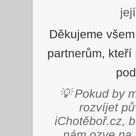
jej
Děkujeme všem 
partnerům, kteří
pod
💡 Pokud by m
rozvíjet p
iChotěboř.cz, 
nám ozve na