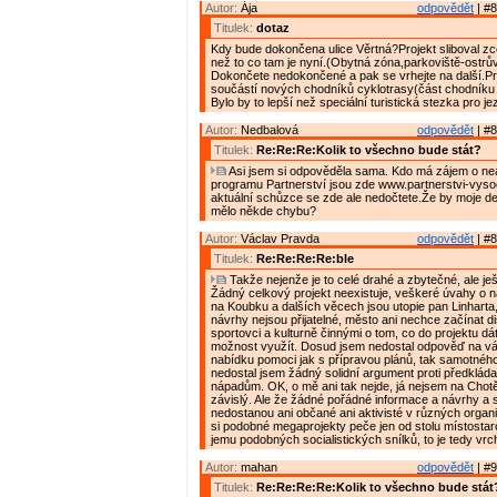
Autor:
Ája
odpovědět
| #8
Titulek:
dotaz
Kdy bude dokončena ulice Věrtná?Projekt sliboval zce
než to co tam je nyní.(Obytná zóna,parkoviště-ostrův
Dokončete nedokončené a pak se vrhejte na další.P
součástí nových chodníků cyklotrasy(část chodníku 
Bylo by to lepší než speciální turistická stezka pro j
Autor:
Nedbalová
odpovědět
| #8
Titulek:
Re:Re:Re:Kolik to všechno bude stát?
Asi jsem si odpověděla sama. Kdo má zájem o nea
programu Partnerství jsou zde www.partnerstvi-vyso
aktuální schůzce se zde ale nedočtete.Že by moje det
mělo někde chybu?
Autor:
Václav Pravda
odpovědět
| #8
Titulek:
Re:Re:Re:Re:ble
Takže nejenže je to celé drahé a zbytečné, ale je
Žádný celkový projekt neexistuje, veškeré úvahy o ná
na Koubku a dalších věcech jsou utopie pan Linharta
návrhy nejsou přijatelné, město ani nechce začínat d
sportovci a kulturně činnými o tom, co do projektu dát
možnost využít. Dosud jsem nedostal odpověď na v
nabídku pomoci jak s přípravou plánů, tak samotného
nedostal jsem žádný solidní argument proti předklá
nápadům. OK, o mě ani tak nejde, já nejsem na Chotě
závislý. Ale že žádné pořádné informace a návrhy a 
nedostanou ani občané ani aktivisté v různých organ
si podobné megaprojekty peče jen od stolu místostar
jemu podobných socialistických snílků, to je tedy vrch
Autor:
mahan
odpovědět
| #9
Titulek:
Re:Re:Re:Re:Kolik to všechno bude stát