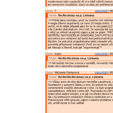
modernizaci sám zasloužil. Ať si o tobě vážně nemusí
jen anonymní chudáček, který se tady jen potřeboval 
Autor:
T.
odpovědět
| #5
Titulek:
Re:Re:dotaz na p. Linharta
Pořád jaksi nechápu, proč se snažíte seč můžete
4 mega (hlavní argument) za cenu 10 mega úvěru. Z
počtů, mi to nějak připadá jako že se to nevyplatí:))
zde (i jinde) diskutujícím: mrzí mě, že spousta lidí v
o dění ve městě skutečně zájem a tak se ptám: "P
NEPŘIŠLI NA PONDĚLNÍ ZASEDÁNÍ ZASTUPITELS
pozvánce pro veřejnost byl tento bod jednoznačně 
Myslím, že pokud je projednávána takto zásadní vě
pomohla přítomnost veřejnosti. Proč se na vlastní oč
jak hlasuje a hlavně, kdo jak "argumentuje"?
Autor:
kujon
odpovědět
| #5
Titulek:
Re:Re:Re:dotaz na p. Linharta
Né každý má čas zrovna v pondělí, né každý vědě
bude něco takového projednávat.
Autor:
Michaela Pavlasová
odpovědět
| #5
Titulek:
Re:Re:Re:Re:dotaz na p. Linharta
Vůbec jsem do této diskuze nechtěla zasahovat, 
Souhlasím s autorem článku o tom, že pokud se všic
vehementně snažíte diskutovat o tom, co bylo proje
zastupitelstvo, měli jste u toho být. Pozvánka na ZM
týden před datem konání, a to jak na úřední desce 
tak i na webových stránkách města a mohli jste se s n
Pokud byste měli opravdu zájem o daném problému sl
uši, určitě byste si čas udělali.