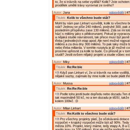
to, že si trávník na sebe vydělá? Kolik? Jste ochote
prodělek umělé trávy vyrovnat ze svého?
Autor:
Jana
odpovědět
| #7
Titulek:
Kolik to všechno bude stát?
Mohl by nám pan Linhart vysvětlit, kolik to všechno
stát? Jednou se píše 240 milionů, podruhé 300, pak 
posledním příspěvku zase 130 milionů. Zdá se mi toti
hází s milióny jako s pětikorunami. Pokud je vypraco
a nějaká studie návratnosti, tak přece musí být jasn
třeba i jednotlivých etap apod. Ale není možné napsa
miliónů a za dva dny 300 miliónů. To pak taky může 
nebo třeba miliarda. V tomhle rozptylu je již možné co
prosíme upřesnit za kolik to bude. Co přesně je v tom
studii? Jestli ovšem nějaký projekt a studie vůbec exi
Autor:
Miky
odpovědět
| #7
Titulek:
Re:Re:ble
Když pan Linhart ví, že si trávník na sebe vydělá
nějaké sazby, zajímalo by mne kolik se bude platit tř
Autor:
Mussa
odpovědět
| #7
Titulek:
Re:Re:Re:ble
Podle toho jestli bude dopředu nebo dozadu.Ten 
tak maximálně 50 kč, no a ten dozadu je těžší, takže
kolem 100kč. :D
Autor:
Milan Linhart
odpovědět
| #7
Titulek:
Re:Kolik to všechno bude stát?
Pro všechny projekty platí, že očekávaná dotace 
rozpočet + krajský rozpočet může být až 90%. Tedy
města 10%. Projekt, který máme, tedy etapy A, B a 
areálu jsou za 100 milionů. Kraj ale může podpořit pr