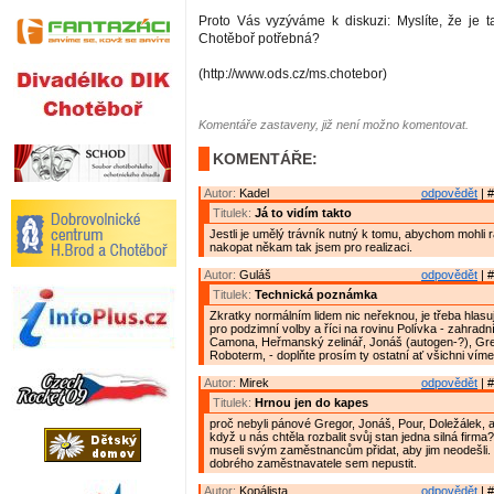
Proto Vás vyzýváme k diskuzi: Myslíte, že je ta
Chotěboř potřebná?
(http://www.ods.cz/ms.chotebor)
Komentáře zastaveny, již není možno komentovat.
KOMENTÁŘE:
Autor:
Kadel
odpovědět
| #
Titulek:
Já to vidím takto
Jestli je umělý trávník nutný k tomu, abychom mohli
nakopat někam tak jsem pro realizaci.
Autor:
Guláš
odpovědět
| #
Titulek:
Technická poznámka
Zkratky normálním lidem nic neřeknou, je třeba hlasují
pro podzimní volby a říci na rovinu Polívka - zahradn
Camona, Heřmanský zelinář, Jonáš (autogen-?), Gre
Roboterm, - doplňte prosím ty ostatní ať všichni víme
Autor:
Mirek
odpovědět
| #
Titulek:
Hrnou jen do kapes
proč nebyli pánové Gregor, Jonáš, Pour, Doležálek, a 
když u nás chtěla rozbalit svůj stan jedna silná firma
museli svým zaměstnancům přidat, aby jim neodešli. T
dobrého zaměstnavatele sem nepustit.
Autor:
Kopálista
odpovědět
| #