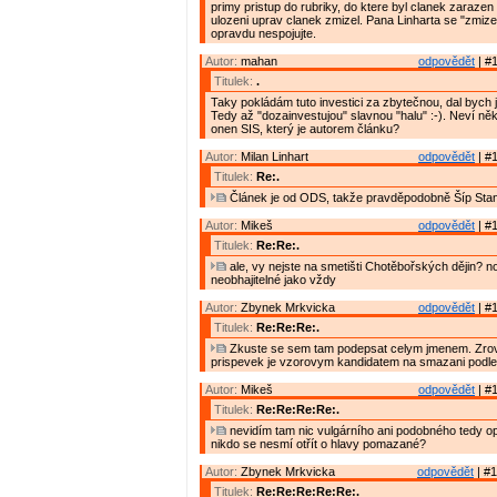
primy pristup do rubriky, do ktere byl clanek zarazen
ulozeni uprav clanek zmizel. Pana Linharta se "zmiz
opravdu nespojujte.
Autor:
mahan
odpovědět
| #1
Titulek:
.
Taky pokládám tuto investici za zbytečnou, dal bych ji
Tedy až "dozainvestujou" slavnou "halu" :-). Neví něk
onen SIS, který je autorem článku?
Autor:
Milan Linhart
odpovědět
| #1
Titulek:
Re:.
Článek je od ODS, takže pravděpodobně Šíp Stan
Autor:
Mikeš
odpovědět
| #1
Titulek:
Re:Re:.
ale, vy nejste na smetišti Chotěbořských dějin? no
neobhajitelné jako vždy
Autor:
Zbynek Mrkvicka
odpovědět
| #1
Titulek:
Re:Re:Re:.
Zkuste se sem tam podepsat celym jmenem. Zrov
prispevek je vzorovym kandidatem na smazani podle
Autor:
Mikeš
odpovědět
| #1
Titulek:
Re:Re:Re:Re:.
nevidím tam nic vulgárního ani podobného tedy 
nikdo se nesmí otřít o hlavy pomazané?
Autor:
Zbynek Mrkvicka
odpovědět
| #1
Titulek:
Re:Re:Re:Re:Re:.