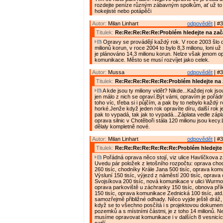
rozdejte peníze různým zábavným spolkům, ať už to j
hokejisté nebo potápěči
Autor:
Milan Linhart
odpovědět
| #3
Titulek:
Re:Re:Re:Re:Re:Problém hledejte na zač
Opravy se provádějí každý rok. V roce 2003 šlo 
milionů korun, v roce 2004 to bylo 8,3 milionu, loni už 
je plánováno 14,3 milionu korun. Nelze však jenom o
komunikace. Město se musí rozvíjet jako celek.
Autor:
Mussa
odpovědět
| #3
Titulek:
Re:Re:Re:Re:Re:Re:Problém hledejte na 
A kde jsou ty miliony vidět? Nikde...Každej rok jso
jen málo z nich se opraví.Být vámi, opravím je pořád
toho víc, třeba si i půjčím, a pak by to nebylo každý r
horké.Jenže když jeden rok opravíte díru, další rok j
pak to vypadá, tak jak to vypadá...Záplata vedle zápla
oprava silnic v Chotěboři stála 120 milionu jsou kecy
dělaly kompletně nové.
Autor:
Milan Linhart
odpovědět
| #3
Titulek:
Re:Re:Re:Re:Re:Re:Re:Problém hledejte 
Pořádná oprava něco stojí, viz ulice Havlíčkova z
Uvedu pár položek z letošního rozpočtu: oprava chodn
260 tisíc, chodníky Krále Jana 500 tisíc, oprava ko
Výsluní 150 tisíc, výjezd z náměstí 200 tisíc, oprava
Svojsíkova 200 tisíc, nová komunikace v ulici Wurmov
oprava parkoviště u záchranky 150 tisíc, obnova pří
150 tisíc, oprava komunikace Zednická 100 tisíc, atd
samozřejmě přibližné odhady. Něco vyjde ještě dráž, j
když se to všechno posčítá i s projektovou dokumen
pozemků a s místními částmi, je z toho 14 milionů. N
musíme opravovat komunikace i v dalších 8 vesnicíc