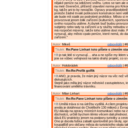
nějaké peníze na odklízení sněhu. Letos se tam ale o
na metr čtvereční, přičemž stavební norma pro Krko
kg, takže ani to by nestačilo. Opravy pravděpodobně
protože žádné trvalé poškození konstrukce není vidě
ale bude mít statik po podrobné prohlídce. Město si m
provozovat jenom tolik zařízení (kulturních, sportovníc
svého rozpočtu utáhne. A zbytek buď budou provoz
subjekty nebo tady ta zařízení a ty služby nebudou 
má rozpočet mizerný, takže toho utáhne dost málo. 
vynucují, aby město cpalo peníze, které nemá, do dal
zařízení."
Autor:
Mikeš
odpovědět
| #6
Titulek:
Re:Pane Linhart toto píšete o zimním st
jo tak lidé si vynucují.... aha a ne spíše my lidem
jste se vůbec veřejnosti na takto drahý projekt, co si
Autor:
Holobrádek
odpovědět
| #6
Titulek:
Re:Re:Profik golfik
ANO, je pravda, že mám jiný názor na věc než vě
diskutujících.
Stejně jako měla jiný názor městské zastupitelstvo, 
financování umělého trávníku.
Autor:
Milan Linhart
odpovědět
| #6
Titulek:
Re:Re:Pane Linhart toto píšete o zimním
Umělá tráva si na údržbu vydělá. A cílem projektu
areálu je dotáhnout do Chotěboře 130 milionů z Evro
EU dávala na opravy místních komunikací nebo na 
důchodců, určitě bychom těmto věcem dali přednost
dává EU prakticky jenom na podporu turistiky a cest
Ono je docela fuška zabalit sportoviště pro školy, op
koupaliště pro občany města do turistického obalu ta