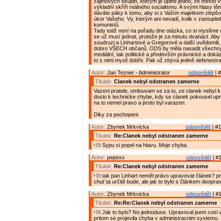
zájmových skupin, kterým je úplně jedno, že město 
výkladní skříň reálného socialismu. A svými hlasy t
dáváte páky k tomu, aby si s Vaším majetkem zlepšov
úkor Vašeho. Vy, kterým ani nevadí, kolik v zastupite
komunistů.
Tady totiž není na pořadu dne otázka, co si myslíme o
se už musí jednat, protože je za minutu dvanáct. Aby s
soudruzi a Linhartové a Gregorové a další uvědomili,
dobro VŠECH občanů. ODS by měla nasadit všechny 
mediální, tak politické a především právnické a doká
to s nimi myslí dobře. Pak už zbývá jedině defenestr
Autor:
Jan Tezner - Administrator
odpovědět
| #
Titulek:
Clanek nebyl odstranen zamerne
Vazeni pratele, omlouvam se za to, ze clanek nebyl k 
doslo k technicke chybe, kdy se clanek pokousel up
na to nemel pravo a proto byl varazen.
Diky za pochopeni
Autor:
Zbynek Mrkvicka
odpovědět
| #1
Titulek:
Re:Clanek nebyl odstranen zamerne
Sypu si popel na hlavu. Moje chyba.
Autor:
pepexx
odpovědět
| #1
Titulek:
Re:Clanek nebyl odstranen zamerne
tak pan Linhart neměl právo upravovat článek? p
chuť ta určitě bude, ale jak to bylo s článkem doopra
Autor:
Zbynek Mrkvicka
odpovědět
| #1
Titulek:
Re:Re:Clanek nebyl odstranen zamerne
Jak to bylo? No jednoduse. Upravoval jsem cosi v
pritom se projevila chyba v administracnim systemu