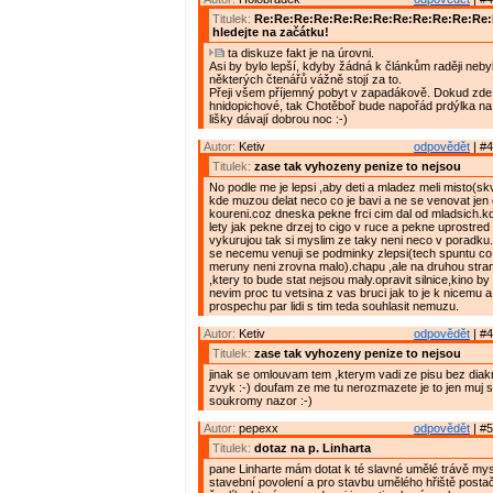
Titulek:
Re:Re:Re:Re:Re:Re:Re:Re:Re:Re:Re:Re
hledejte na začátku!
ta diskuze fakt je na úrovni.
Asi by bylo lepší, kdyby žádná k článkům raději nebyl
některých čtenářů vážně stojí za to.
Přeji všem příjemný pobyt v zapadákově. Dokud zde 
hnidopichové, tak Chotěboř bude napořád prdýlka na
lišky dávají dobrou noc :-)
Autor:
Ketiv
odpovědět
| #4
Titulek:
zase tak vyhozeny penize to nejsou
No podle me je lepsi ,aby deti a mladez meli misto(skv
kde muzou delat neco co je bavi a ne se venovat jen 
koureni.coz dneska pekne frci cim dal od mladsich.kd
lety jak pekne drzej to cigo v ruce a pekne uprostred s
vykurujou tak si myslim ze taky neni neco v poradku
se necemu venuji se podminky zlepsi(tech spuntu c
meruny neni zrovna malo).chapu ,ale na druhou stra
,ktery to bude stat nejsou maly.opravit silnice,kino by
nevim proc tu vetsina z vas bruci jak to je k nicemu a
prospechu par lidi s tim teda souhlasit nemuzu.
Autor:
Ketiv
odpovědět
| #4
Titulek:
zase tak vyhozeny penize to nejsou
jinak se omlouvam tem ,kterym vadi ze pisu bez diakr
zvyk :-) doufam ze me tu nerozmazete je to jen muj
soukromy nazor :-)
Autor:
pepexx
odpovědět
| #5
Titulek:
dotaz na p. Linharta
pane Linharte mám dotat k té slavné umělé trávě mys
stavební povolení a pro stavbu umělého hřiště postač