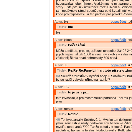
příslušná komise spolkla. Proto se tam přidávají tako
hypostezka nebo minigolf. A také musíte mít partnery
sféry. Jistě jste si všimli ranče mezi Bílkem a Sobiň
tam nedávno v rámci soutěže starostů kydal hnůj. A p
koně pro hypostezku a ten partner pro projekt Podou
Autor:
ble
odpovědět
| #6
Titulek:
ble
ble
Autor:
jakub
odpovědět
| #6
Titulek:
Počet žáků
Může tu někdo, prosím, upřesnit ten počet žáků? 240
já jich napočítal tak 1800 a všechny školky + zvláštn
základní) škola snad dohromady 600 nedá...
Autor:
JJ
odpovědět
| #7
Titulek:
Re:Re:Re:Pane Linhart toto píšete o zim
Soutěž starostů? V kydání hnoje u Sobiňova? Bož
by se radši vykydat přímo na radnici?
Autor:
T.C
odpovědět
| #7
Titulek:
to je uz v pr...
tato investice je pro mesto velice potrebna...asi tak 
pivo
Autor:
roman
odpovědět
| #7
Titulek:
Re:ble
To: hypoareál v Sobiňově. 1. Myslíte ten do kteréh
jehož součástí je nikdy nedokončený bazén ve Ždírc
myslíte tento areál???? Takže odtud vítr fouká. Pan 
neutáhne, tak se na to složí Podoubraví! 2. Kolik jste