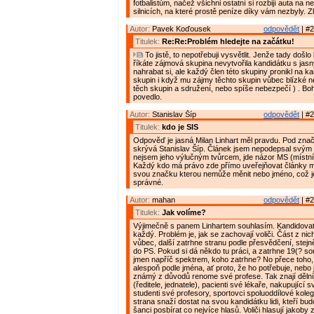
fotbalistům, načež všichni ostatní si rozbijí auta na
silnicích, na které prostě peníze díky vám nezbyly. Zl
Autor:
Pavek Koďousek
odpovědět
| #2
Titulek:
Re:Re:Problém hledejte na začátku!
To jistě, to nepotřebuji vysvětlit. Jenže tady došlo
říkáte zájmová skupina nevytvořila kandidátku s jas
nahrabat si, ale každý člen této skupiny pronikl na ka
skupin i když mu zájmy těchto skupin vůbec blízké ne
těch skupin a sdružení, nebo spíše nebezpečí ) . Boh
povedlo.
Autor:
Stanislav Šíp
odpovědět
| #2
Titulek:
kdo je SIS
Odpověď je jasná Milan Linhart měl pravdu. Pod zna
skrývá Stanislav Šíp. Článek jsem nepodepsal svý
nejsem jeho výlučným tvůrcem, jde názor MS (místn
Každý kdo má právo zde přímo uveřejňovat články m
svou značku kterou nemůže měnit nebo jméno, což j
správné.
Autor:
mahan
odpovědět
| #2
Titulek:
Jak volíme?
Výjimečně s panem Linhartem souhlasím. Kandidova
každý. Problém je, jak se zachovají voliči. Část z ni
vůbec, další zatrhne stranu podle přesvědčení, stejn
do PS. Pokud si dá někdo tu práci, a zatrhne 19(? so
jmen napříč spektrem, koho zatrhne? No přece toho
alespoň podle jména, ať proto, že ho potřebuje, nebo 
známý z důvodů renome své profese. Tak znají děln
(ředitele, jednatele), pacienti své lékaře, nakupující s
studenti své profesory, sportovci spoluoddílové kole
strana snaží dostat na svou kandidátku lidi, kteří bud
šanci posbírat co nejvíce hlasů. Voliči hlasují jakoby