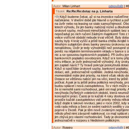
Autor:
Milan Linhart
odpovědět
| #6
Titulek:
Re:Re:Re:dotaz na p. Linharta
Když budeme čekat, až si na investice našetříme
načekáme. V dnešní době jde hlavně o rychlost a poř
na úvěr nebo na leasing se stalo samozřejmostí. Obc
letech výhodu, že jim banky nabízejí nízké a dlouho
úrokové sazby, možnosti mimořádných splátek bez 
nepožadují po nich ručení žádným majetkem! Toto z 
velice vstřícné období nebude trvat věčně. Byly dob
sazby byly 4 krát vyšší a ještě banka chtěla dvojité 
Mnohým subjektům dnes banky pevnou úrokovou sa
nenabídnou. Úvěr je tedy výhodnější než postupné
peněz na nějakém termínovaném vkladu v bance s ú
nic a se spoustou bankovních poplatků. Při úvěru jsm
bankovních poplatků osvobozeni. Když si k tomu přip
míru inflace, je úvěr jednoznačně výhodný. A ty úroky
jen zaplatí navíc? Ty hravě pokryje poskytnutá dotac
Když si spočítáte úrokové sazby, bankovní poplatky, i
dotaci, atd., jednoznačně vyděláte. Jediná nevýhoda 
momentálně máte jiné priority, na které však nikdo do
Dotace se většinou nabízí jen na věci, které by ještě 
počkat. A pak je tu ještě jedna politická nevýhoda, pr
budou splácet i nová zastupitelstva. To v nich může v
že si nemohli sami rozhodnout, jaké oni mají priority. A
nevýhoda čtyřletých volebních období, která neumož
koncepční práci. Často je to každé 4 roky doslova od
prootže každé zastupitelstvo vidí priority města někde
když dojde k takové revoluci, jako v roce 2002, kdy 
celá rada města a šest ze sedmi radních sedělo v zas
poprvé v životě. Pak je těm nově zvoleným nepříjemn
někdo před nimi závazně nalinkoval, co mají splácet a
jim zbývá pro vlastní rozhodování. Tady je ekonomic
jednoznačně v rozporu s hlediskem politickým.
Autor:
Roteiro
odpovědět
| #6