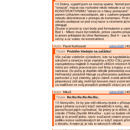
Dobra, vyjadril jsem se mozna spatne. Nemel jse
"smazat", mazat vas rozhodne nikdo nebude a uz vu
KONSTRUKTIVNIMU "otirani se o hlavy pomazane".
panem Linhartem nesouhlasim, ale v zadnem pripade 
nebudu diskriminovat v pristupu do komentaru. Prot
odvahu podepsat se pod svuj nazor a vicemene jej k
obhajuje.
Zkuste si procist ty ctyri body pod formularem a zam
Bod 1 - Mikes muze byt kdekdo, prinos vaseho prispe
to jenom prikladani do ohne flamewaru. Bod 4 - vas 
vecny a uz vubec ne konstruktivni.
Autor:
Pavel Koďousek
odpovědět
| #1
Titulek:
Problém hledejte na začátku!
Vše začalo volebním výsledkem, kde na kandidátká
sdružení a stran(ze stran zejména u KDU-ČSL) proni
zastupitelstva majitelé či manažeři větších místních f
místo pro město pracovat pro své firmy a kapsy a vz
nahrávat. Do počtu je doplnilo několik jednodušeji uva
Heřmanský poslušně hlasuje za přesunutou autobus
parkování u své zeleniny, jakýsi Jakeš zvedá aktivn
pinponkový stůl aby mohl být bossem mezi svými tenis
za maličkost ve svůj prospěch podepíší zkázu pro z
Autor:
Mikeš
odpovědět
| #2
Titulek:
Re:Re:Re:Re:Re:Re:.
Nemyslím, že by jste měl někomu bránit v přístu
pana Linharta vyzval (i když netradičně) k tomu, aby
jasnozřivosti jejich rozhodnutí. Se jmény je to těžké,
cokoliv (Třeba Zbyněk Mrkvička - a jen vy budete vědě
tady je to prostě jedno, navíc současné vedení prov
politiku konce sedmdesátých let a i když nejsem pří
v dosahu. A nejen já, je nás tu takových několik.