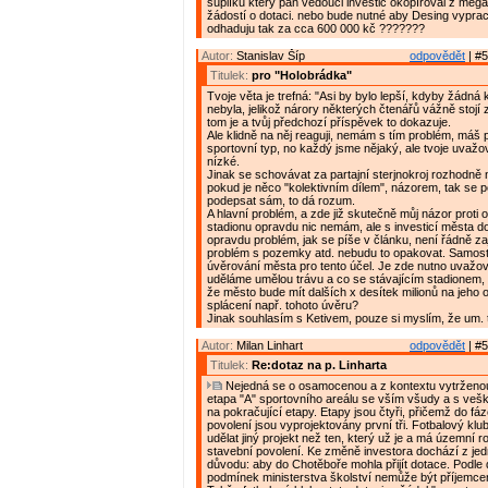
šuplíku který pan vedouci investic okopíroval z mega
žádostí o dotaci. nebo bude nutné aby Desing vyprac
odhaduju tak za cca 600 000 kč ???????
Autor:
Stanislav Šíp
odpovědět
| #5
Titulek:
pro "Holobrádka"
Tvoje věta je trefná: "Asi by bylo lepší, kdyby žádná 
nebyla, jelikož nárory některých čtenářů vážně stojí 
tom je a tvůj předchozí příspěvek to dokazuje.
Ale klidně na něj reaguji, nemám s tím problém, máš
sportovní typ, no každý jsme nějaký, ale tvoje uvažov
nízké.
Jinak se schovávat za partajní sterjnokroj rozhodně 
pokud je něco "kolektivním dílem", názorem, tak se 
podepsat sám, to dá rozum.
A hlavní problém, a zde již skutečně můj názor proti 
stadionu opravdu nic nemám, ale s investicí města 
opravdu problém, jak se píše v článku, není řádně zaj
problém s pozemky atd. nebudu to opakovat. Samosta
úvěrování města pro tento účel. Je zde nutno uvažova
uděláme umělou trávu a co se stávajícím stadionem, 
že město bude mít dalších x desítek milionů na jeho 
splácení např. tohoto úvěru?
Jinak souhlasím s Ketivem, pouze si myslím, že um. t
Autor:
Milan Linhart
odpovědět
| #5
Titulek:
Re:dotaz na p. Linharta
Nejedná se o osamocenou a z kontextu vytrženou i
etapa "A" sportovního areálu se vším všudy a s veš
na pokračující etapy. Etapy jsou čtyři, přičemž do fá
povolení jsou vyprojektovány první tři. Fotbalový klu
udělat jiný projekt než ten, který už je a má územní r
stavební povolení. Ke změně investora dochází z je
důvodu: aby do Chotěboře mohla přijít dotace. Podle
podmínek ministerstva školství nemůže být příjemc