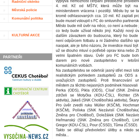
vyplývá nemožnost čerpání předběžně přislíben
Radniční okénko
4. mil. Kč od MŠTV, která může být na 
Městská policie
ministerstvem vrácena i později. Městu by se ta
kromě odhlasovaných cca. 10 mil. Kč zaplatí pro
Komunální politika
bude muset vstoupit s FC do smluvního partnersk
Město bude mít úvěr na něco, co není a nebude
co tedy bude užívat někdo jiný. Každý nový ú
KULTURNÍ AKCE
dalším závazkem do budoucna, který ho bud
není odpůrcem fotbalu a ni žádného dalšího spo
naopak, ale je toho názoru, že investice musí bý
už se dlouho mluví o potřebě oprav kina nebo ZU
velmi špatném stavu. Úvěr pro FC bude boh
PARTNEŘI
darem pro nové zastupitelstvo v letošn
komunálních volbách.
Na zastupitelstvu se odehrál jasný střet mezi lob
realistickým pohledem zastupitelů za ODS a
uvažujících zastupitelů. Proti financování u
městem za těchto nejasných podmínek hlasovali
Perka (ODS), Pikla (ODS), Císař (SNK Změna
zdrželi se Motyčka (KDU-ČSL), Richter (S
aktivita), Jakeš (SNK Chotěbořská aktivita), Škar
Pro úvěr zvedli ruku Müller (KSČM), Hochma
(KSČM), Polívka (SNK Nezávislí Chotěbořsk
Změna pro Chotěboř), Doležálek (SNK Nezávisl
Heřmanský (SNK Změna pro Chotěboř), Linh
Gregor (KDU-ČSL), Pour (ČSSD), Tůma (ČSSD).
Takto se dělají předvolební úlitby a nikdo 
města...