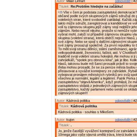
Autor:
Milan Linhart
odpovědět
| #2
Titulek:
Re:Problém hledejte na začátku!
Víte v čem je podstata zastupitelské demokracie?
občané podle svých skupinových zájmů sdružují do p
volebních stran, které svobodně zakládají. Každá z
takto může sdružit, zaregistrovat a kandidovat ve vol
volí tu zájmovou skupinu,jejíž zájmy stojí nejblíže jeh
zájmům. Nebo nevolí nikoho, protože si nemůže vybrat
vybrat mohl, založí si případně zájmovou skupinu vl
skupina (volební strana), která obdrží nejvíce hlasů,
své zájmy. Nebo se spojí s dalšími zájmovými skupin
své zájmy prosazují společně. Za první republiky to b
To měli svoji stranu dělníci, státní zaměstnanci, agrárn
velkopodnikatelé, živnostníci, fašisti, atd. V Chotěboř
tradičně svoji volební stranu hokejisti. Ale mohou si ji z
zahrádkáři, "spolek pro obnovu kina", jak je libo. Kol
hlasů, takovou bude mít šanci prosadit právě to svoje
třeba mohou prosadit, že se za peníze města budou č
přistavovat a vyvážet kontejnery ze zahrádek. Rybář
vybojovat pronájem městských rybníků pro svůj spole
všechno je normální, legální a legitimní. Patrik Perk
zastupitelstvu "objevil Ameriku", když prohlásil, že má
zastupitelstvo skládá z jednotlivých zájmových skup
zastupitelstvo, každý parlament nebo senát se skládá
zájmových skupin!!!
Autor:
Kádrová politika
odpovědět
| #2
Titulek:
Kádrová politika
Kádrová politika - souhlas s Mikešem.
Autor:
kujon
odpovědět
| #2
Titulek:
.
Jo, jenže častější vyvážení kontejnerů ze zahrádek n
10mega jako vaše slavná umělá tráva, která bude slo