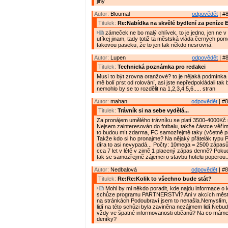
jiný
Autor:
Bloumal
odpovědět
| #8
Titulek:
Re:Nabídka na skvělé bydlení za peníze 
zámeček ne bo malý chlívek, to je jedno, jen ne v
utíkej jinam, tady totiž ta městská vláda černých po
takovou paseku, že to jen tak někdo nesrovná.
Autor:
Lupen
odpovědět
| #8
Titulek:
Technická poznámka pro redakci
Musí to být zrovna oranžové? to je nějaká podmínka
mě bolí prst od rolování, asi jste nepředpokládali tak
nemohlo by se to rozdělit na 1,2,3,4,5,6..... stran
Autor:
mahan
odpovědět
| #8
Titulek:
Trávník si na sebe vydělá...
Za pronájem umělého trávníku se platí 3500-4000Kč
Nejsem zainteresován do fotbalu, takže částce věřím.
to budou mít zdarma, FC samozřejmě taky (včetně př
Takže kdo si ho pronajme? Na nějaký přátelák typu P
díra to asi nevypadá... Počty: 10mega = 2500 zápasů á
cca 7 let v létě v zimě 1 placený zápas denně? Poku
tak se samozřejmě zájemci o stavbu hotelu poperou..
Autor:
Nedbalová
odpovědět
| #8
Titulek:
Re:Re:Kolik to všechno bude stát?
Mohl by mi někdo poradit, kde najdu informace o 
schůze programu PARTNERSTVÍ? Ani v akcích města
na stránkách Podoubraví jsem to nenašla.Nemyslím,
lidí na této schůzi byla zaviněna nezájmem lidí.Nebu
vždy ve špatné informovanosti občanů? Na co mám
deníky?