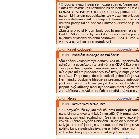
Dobra, vyjadril jsem se mozna spatne. Nemel jse
"smazat", mazat vas rozhodne nikdo nebude a uz vu
KONSTRUKTIVNIMU "otirani se o hlavy pomazane".
panem Linhartem nesouhlasim, ale v zadnem pripade 
nebudu diskriminovat v pristupu do komentaru. Prot
odvahu podepsat se pod svuj nazor a vicemene jej k
obhajuje.
Zkuste si procist ty ctyri body pod formularem a zam
Bod 1 - Mikes muze byt kdekdo, prinos vaseho prispe
to jenom prikladani do ohne flamewaru. Bod 4 - vas 
vecny a uz vubec ne konstruktivni.
Autor:
Pavel Koďousek
odpovědět
| #1
Titulek:
Problém hledejte na začátku!
Vše začalo volebním výsledkem, kde na kandidátká
sdružení a stran(ze stran zejména u KDU-ČSL) proni
zastupitelstva majitelé či manažeři větších místních f
místo pro město pracovat pro své firmy a kapsy a vz
nahrávat. Do počtu je doplnilo několik jednodušeji uva
Heřmanský poslušně hlasuje za přesunutou autobus
parkování u své zeleniny, jakýsi Jakeš zvedá aktivn
pinponkový stůl aby mohl být bossem mezi svými tenis
za maličkost ve svůj prospěch podepíší zkázu pro z
Autor:
Mikeš
odpovědět
| #2
Titulek:
Re:Re:Re:Re:Re:Re:.
Nemyslím, že by jste měl někomu bránit v přístu
pana Linharta vyzval (i když netradičně) k tomu, aby
jasnozřivosti jejich rozhodnutí. Se jmény je to těžké,
cokoliv (Třeba Zbyněk Mrkvička - a jen vy budete vědě
tady je to prostě jedno, navíc současné vedení prov
politiku konce sedmdesátých let a i když nejsem pří
v dosahu. A nejen já, je nás tu takových několik.