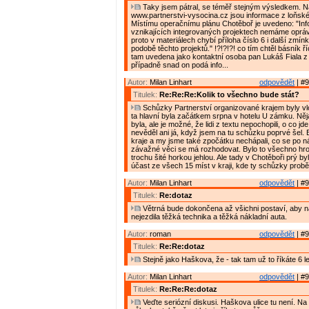
Taky jsem pátral, se téměř stejným výsledkem. 
www.partnerstvi-vysocina.cz jsou informace z loňské
Místímu operačnímu plánu Chotěboř je uvedeno: "In
vznikajících integrovaných projektech nemáme oprávn
proto v materiálech chybí příloha číslo 6 i další zmín
podobě těchto projektů." !?!?!?! co tím chtěl básník říc
tam uvedena jako kontaktní osoba pan Lukáš Fiala 
případně snad on podá info...
Autor:
Milan Linhart
odpovědět
| #9
Titulek:
Re:Re:Re:Kolik to všechno bude stát?
Schůzky Partnerství organizované krajem byly vlon
ta hlavní byla začátkem srpna v hotelu U zámku. Ně
byla, ale je možné, že lidi z textu nepochopili, o co jde
nevěděl ani já, když jsem na tu schůzku poprvé šel. By
kraje a my jsme také zpočátku nechápali, co se po n
závažné věci se má rozhodovat. Bylo to všechno hro
trochu šité horkou jehlou. Ale tady v Chotěboři prý by
účast ze všech 15 míst v kraji, kde ty schůzky probě
Autor:
Milan Linhart
odpovědět
| #9
Titulek:
Re:dotaz
Větrná bude dokončena až všichni postaví, aby n
nejezdila těžká technika a těžká nákladní auta.
Autor:
roman
odpovědět
| #9
Titulek:
Re:Re:dotaz
Stejně jako Haškova, že - tak tam už to říkáte 6 le
Autor:
Milan Linhart
odpovědět
| #9
Titulek:
Re:Re:Re:dotaz
Veďte seriózní diskusi. Haškova ulice tu není. Na 