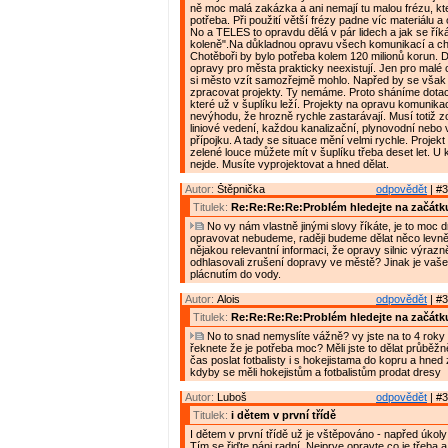
ně moc malá zakázka a ani nemají tu malou frézu, kte
potřeba. Při použití větší frézy padne víc materiálu a
No a TELES to opravdu dělá v pár lidech a jak se řík
koleně".Na důkladnou opravu všech komunikací a c
Chotěboři by bylo potřeba kolem 120 milionů korun. D
opravy pro města prakticky neexistují. Jen pro malé 
si město vzít samozřejmě mohlo. Napřed by se však
zpracovat projekty. Ty nemáme. Proto sháníme dotac
které už v šuplíku leží. Projekty na opravu komunikac
nevýhodu, že hrozně rychle zastarávají. Musí totiž z
liniové vedení, každou kanalizační, plynovodní nebo
přípojku. A tady se situace mění velmi rychle. Projek
zelené louce můžete mít v šuplíku třeba deset let. U
nejde. Musíte vyprojektovat a hned dělat.
Autor:
Štěpnička
odpovědět
| #3
Titulek:
Re:Re:Re:Re:Problém hledejte na začátk
No vy nám vlastně jinými slovy říkáte, je to moc d
opravovat nebudeme, raději budeme dělat něco levně
nějakou relevantní informaci, že opravy silnic výrazně
odhlasovali zrušení dopravy ve městě? Jinak je vaše
plácnutím do vody.
Autor:
Alois
odpovědět
| #3
Titulek:
Re:Re:Re:Re:Problém hledejte na začátk
No to snad nemyslíte vážně? vy jste na to 4 roky 
řeknete že je potřeba moc? Měli jste to dělat průběžn
čas poslat fotbalisty i s hokejistama do kopru a hned 
kdyby se měli hokejistům a fotbalistům prodat dresy
Autor:
Luboš
odpovědět
| #3
Titulek:
i dětem v první třídě
I dětem v první třídě už je vštěpováno - napřed úkol
Tím se řiďte páni radní. Nejprve opravte co je třeba 