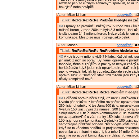
rozdejte peníze různým zábavným spolkům, ať už to j
hokejisté nebo potápěči
Autor:
Milan Linhart
odpovědět
| #3
Titulek:
Re:Re:Re:Re:Re:Problém hledejte na zač
Opravy se provádějí každý rok. V roce 2003 šlo 
milionů korun, v roce 2004 to bylo 8,3 milionu, loni už 
je plánováno 14,3 milionu korun. Nelze však jenom o
komunikace. Město se musí rozvíjet jako celek.
Autor:
Mussa
odpovědět
| #3
Titulek:
Re:Re:Re:Re:Re:Re:Problém hledejte na 
A kde jsou ty miliony vidět? Nikde...Každej rok jso
jen málo z nich se opraví.Být vámi, opravím je pořád
toho víc, třeba si i půjčím, a pak by to nebylo každý r
horké.Jenže když jeden rok opravíte díru, další rok j
pak to vypadá, tak jak to vypadá...Záplata vedle zápla
oprava silnic v Chotěboři stála 120 milionu jsou kecy
dělaly kompletně nové.
Autor:
Milan Linhart
odpovědět
| #3
Titulek:
Re:Re:Re:Re:Re:Re:Re:Problém hledejte 
Pořádná oprava něco stojí, viz ulice Havlíčkova z
Uvedu pár položek z letošního rozpočtu: oprava chodn
260 tisíc, chodníky Krále Jana 500 tisíc, oprava ko
Výsluní 150 tisíc, výjezd z náměstí 200 tisíc, oprava
Svojsíkova 200 tisíc, nová komunikace v ulici Wurmov
oprava parkoviště u záchranky 150 tisíc, obnova pří
150 tisíc, oprava komunikace Zednická 100 tisíc, atd
samozřejmě přibližné odhady. Něco vyjde ještě dráž, j
když se to všechno posčítá i s projektovou dokumen
pozemků a s místními částmi, je z toho 14 milionů. N
musíme opravovat komunikace i v dalších 8 vesnicíc