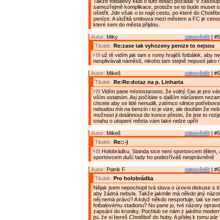
Takže fotbalový klub o tuto dotaci požádal "v zastoup
samozřejmě komplikace, protože se to bude muset sl
ošetřit. Jde však o to najít cestu, po které do Chotěb
peníze. A složitá smlouva mezi městem a FC je cenou 
které sem do města přijdou.
Autor:
Miky
odpovědět
| #5
Titulek:
Re:zase tak vyhozeny penize to nejsou
už tě vidím jak tam s romy hrajěš fotbálek, aby neh
neoplivávali náměstí, nikoho tam stejně nepustí jako 
Autor:
Mikeš
odpovědět
| #5
Titulek:
Re:Re:dotaz na p. Linharta
Vidím pane místostarosto, že volný čas je pro vás 
vším ostatním. Asi počítáte s dalším nárůstem nezam
chcete aby se lidé nenudili, zatímco silnice potřebov
nebudou mít na benzín i to je vize, ale doufám že ne
možnost ji dotáhnout do konce přesto, že jste to rozjel
snahu o utopení města vám také nelze upřít
Autor:
Mikeš
odpovědět
| #5
Titulek:
Re::-)
Holobrádku, Standa sice není sportovcem tělem, al
sportovcem duší tady ho podezříváš neoprávněně
Autor:
Patrik F.
odpovědět
| #5
Titulek:
Pro holobrádka
Nějak jsem nepochopil tvá slova o úrovni diskuse s tí
aby žádná nebyla. Takže jakmile má někdo jiný názor 
něj nemá právo? A když někdo nesportuje, tak se nem
fotbalovému stadionu? No pane jo, tvé názory opravd
zapsání do kroniky. Pochlub se nám z jakého moder
jsi, že si bereš Chotěboř do huby. A přidej k tomu pár v