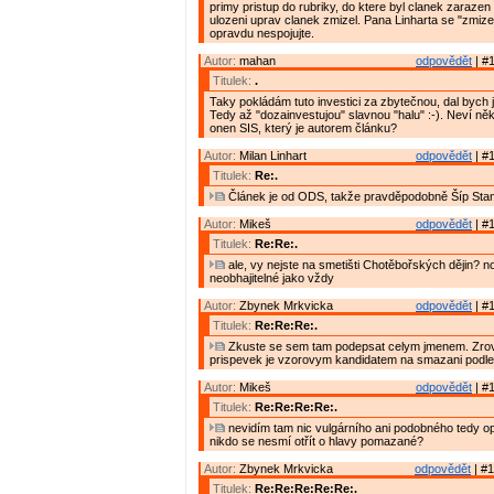
primy pristup do rubriky, do ktere byl clanek zarazen
ulozeni uprav clanek zmizel. Pana Linharta se "zmiz
opravdu nespojujte.
Autor:
mahan
odpovědět
| #1
Titulek:
.
Taky pokládám tuto investici za zbytečnou, dal bych ji
Tedy až "dozainvestujou" slavnou "halu" :-). Neví něk
onen SIS, který je autorem článku?
Autor:
Milan Linhart
odpovědět
| #1
Titulek:
Re:.
Článek je od ODS, takže pravděpodobně Šíp Stan
Autor:
Mikeš
odpovědět
| #1
Titulek:
Re:Re:.
ale, vy nejste na smetišti Chotěbořských dějin? no
neobhajitelné jako vždy
Autor:
Zbynek Mrkvicka
odpovědět
| #1
Titulek:
Re:Re:Re:.
Zkuste se sem tam podepsat celym jmenem. Zrov
prispevek je vzorovym kandidatem na smazani podle
Autor:
Mikeš
odpovědět
| #1
Titulek:
Re:Re:Re:Re:.
nevidím tam nic vulgárního ani podobného tedy 
nikdo se nesmí otřít o hlavy pomazané?
Autor:
Zbynek Mrkvicka
odpovědět
| #1
Titulek:
Re:Re:Re:Re:Re:.