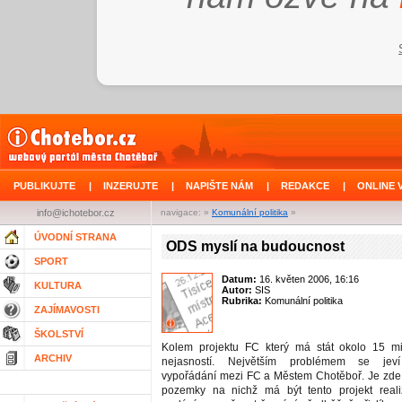
PUBLIKUJTE
|
INZERUJTE
|
NAPIŠTE NÁM
|
REDAKCE
|
ONLINE 
info@ichotebor.cz
navigace: »
Komunální politika
»
ÚVODNÍ STRANA
ODS myslí na budoucnost
SPORT
Datum:
16. květen 2006, 16:16
KULTURA
Autor:
SIS
Rubrika:
Komunální politika
ZAJÍMAVOSTI
ŠKOLSTVÍ
Kolem projektu FC který má stát okolo 15 m
ARCHIV
nejasností. Největším problémem se jeví
vypořádání mezi FC a Městem Chotěboř. Je zde
pozemky na nichž má být tento projekt real