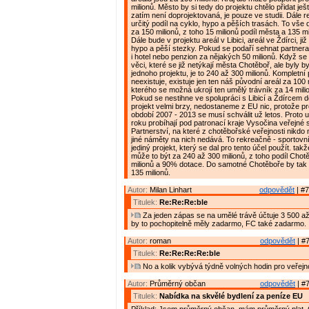
milionů. Město by si tedy do projektu chtělo přidat ješ
zatím není doprojektovaná, je pouze ve studii. Dále r
určitý podíl na cyklo, hypo a pěších trasách. To vš
za 150 milionů, z toho 15 milionů podíl města a 135 mi
Dále bude v projektu areál v Libici, areál ve Ždírci, j
hypo a pěší stezky. Pokud se podaří sehnat partnera
i hotel nebo penzion za nějakých 50 milionů. Když se n
věci, které se již netýkají města Chotěboř, ale byly 
jednoho projektu, je to 240 až 300 milionů. Kompletní 
neexistuje, existuje jen ten náš původní areál za 100 
kterého se možná ukrojí ten umělý trávník za 14 mili
Pokud se nestihne ve spolupráci s Libicí a Ždírcem d
projekt velmi brzy, nedostaneme z EU nic, protože pr
období 2007 - 2013 se musí schválit už letos. Proto 
roku probíhají pod patronací kraje Vysočina veřejn
Partnerství, na které z chotěbořské veřejnosti nikdo
jiné náměty na nich nedává. To rekreačně - sportovn
jediný projekt, který se dal pro tento účel použít. takž
může to být za 240 až 300 milionů, z toho podíl Cho
milionů a 90% dotace. Do samotné Chotěboře by tak m
135 milionů.
Autor:
Milan Linhart
odpovědět
| #7
Titulek:
Re:Re:Re:ble
Za jeden zápas se na umělé trávě účtuje 3 500 až
by to pochopitelně měly zadarmo, FC také zadarmo.
Autor:
roman
odpovědět
| #7
Titulek:
Re:Re:Re:Re:ble
No a kolik vybývá týdně volných hodin pro veřejn
Autor:
Průměrný občan
odpovědět
| #7
Titulek:
Nabídka na skvělé bydlení za peníze EU