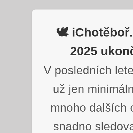
🕊️ iChotěbo
2025 ukonč
V posledních lete
už jen minimáln
mnoho dalších o
snadno sledova