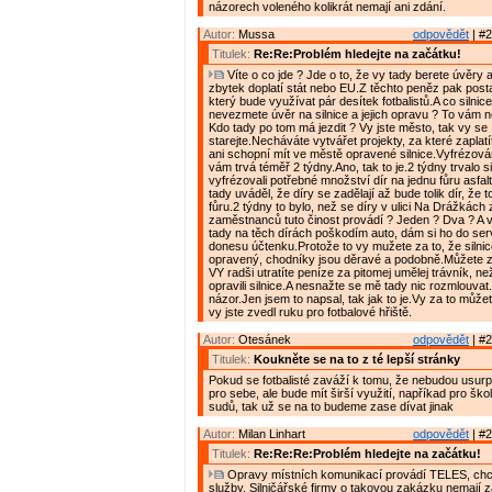
názorech voleného kolikrát nemají ani zdání.
Autor:
Mussa
odpovědět
| #2
Titulek:
Re:Re:Problém hledejte na začátku!
Víte o co jde ? Jde o to, že vy tady berete úvěry 
zbytek doplatí stát nebo EU.Z těchto peněz pak posta
který bude využívat pár desítek fotbalistů.A co silnice
nevezmete úvěr na silnice a jejich opravu ? To vám n
Kdo tady po tom má jezdit ? Vy jste město, tak vy se
starejte.Necháváte vytvářet projekty, za které zaplatí
ani schopní mít ve městě opravené silnice.Vyfrézování
vám trvá téměř 2 týdny.Ano, tak to je.2 týdny trvalo s
vyfrézovali potřebné množství dír na jednu fůru asfal
tady uváděl, že díry se zadělají až bude tolik dír, že 
fůru.2 týdny to bylo, než se díry v ulici Na Drážkách z
zaměstnanců tuto činost provádí ? Jeden ? Dva ? A ví
tady na těch dírách poškodím auto, dám si ho do se
donesu účtenku.Protože to vy mužete za to, že silni
opravený, chodníky jsou děravé a podobně.Můžete za
VY radši utratíte peníze za pitomej umělej trávník, ne
opravili silnice.A nesnažte se mě tady nic rozmlouvat
názor.Jen jsem to napsal, tak jak to je.Vy za to může
vy jste zvedl ruku pro fotbalové hřiště.
Autor:
Otesánek
odpovědět
| #2
Titulek:
Koukněte se na to z té lepší stránky
Pokud se fotbalisté zaváží k tomu, že nebudou usurp
pro sebe, ale bude mít širší využití, napříkad pro ško
sudů, tak už se na to budeme zase dívat jinak
Autor:
Milan Linhart
odpovědět
| #2
Titulek:
Re:Re:Re:Problém hledejte na začátku!
Opravy místních komunikací provádí TELES, chce
služby. Silničářské firmy o takovou zakázku nemají z