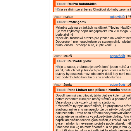
Titulek:
Re:Pro holobrádka
ja se divim ze si beres Chotěboř do huby zrovna 
Autor:
mahan
odpovědět
| #6
Titulek:
Profik golfik
Mrkněte zde na stránkách na článek "Noviny Havlíčk
- je tam zajímavý popis megaprojektu za 260 mega. Ve
bude zřejmě
"speciální turistická stezka pro jezdce na koních" neb
Doporučení pro nespokojené se stavem silnic: sleduj
budoucnosti - prodejte auto, kupte koně :-)
Autor:
Mikeš
odpovědět
| #6
Titulek:
Re:Profik golfik
je to super, v okrese je devět koní, jeden kulhá a
jezdit, dalších pět je těžkých pro práci v lese a tady 
stavby hypostezek mezi obcemi v době kdy není mož
bez podvrtnutého kontíku či zničeného tlumiče
Autor:
Jurda
odpovědět
| #6
Titulek:
Pane Linhart toto píšete o zimním stadi
Dovolil jsem si vás citovat, takto pláčete kolem zimní
potom zvednete ruku pro umělý trávník a podobné v
Vaše slova z diskuze k zimnímu stadionu:
"Především by bylo dobré vědět, že projektanta stře
stadionu ani ve snu nenapadlo, že by někdy bylo pot
odklízet sníh. Proto na tu střechu nevybudoval vůbe
dostanete se na ni jen z vysokozdvižné plošiny. A to 
například plošina technických služeb je krátká. Na pro
ovšem nikdo nic nevezme, protože podle tabulek měl
únosnost 100 kg na metr čtvereční a on pro jistotu v
První tři zimy to bylo v pohodě, takže nikoho ani nen