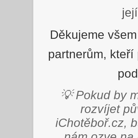
jej
Děkujeme všem 
partnerům, kteří
pod
💡 Pokud by m
rozvíjet p
iChotěboř.cz, 
nám ozve na