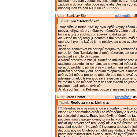
šuplíku který pan vedouci investic okopíroval z mega
žádostí o dotaci. nebo bude nutné aby Desing vyprac
odhaduju tak za cca 600 000 kč ???????
Autor:
Stanislav Šíp
odpovědět
| #5
Titulek:
pro "Holobrádka"
Tvoje věta je trefná: "Asi by bylo lepší, kdyby žádná 
nebyla, jelikož nárory některých čtenářů vážně stojí 
tom je a tvůj předchozí příspěvek to dokazuje.
Ale klidně na něj reaguji, nemám s tím problém, máš
sportovní typ, no každý jsme nějaký, ale tvoje uvažov
nízké.
Jinak se schovávat za partajní sterjnokroj rozhodně 
pokud je něco "kolektivním dílem", názorem, tak se 
podepsat sám, to dá rozum.
A hlavní problém, a zde již skutečně můj názor proti 
stadionu opravdu nic nemám, ale s investicí města 
opravdu problém, jak se píše v článku, není řádně zaj
problém s pozemky atd. nebudu to opakovat. Samosta
úvěrování města pro tento účel. Je zde nutno uvažova
uděláme umělou trávu a co se stávajícím stadionem, 
že město bude mít dalších x desítek milionů na jeho 
splácení např. tohoto úvěru?
Jinak souhlasím s Ketivem, pouze si myslím, že um. t
Autor:
Milan Linhart
odpovědět
| #5
Titulek:
Re:dotaz na p. Linharta
Nejedná se o osamocenou a z kontextu vytrženou i
etapa "A" sportovního areálu se vším všudy a s veš
na pokračující etapy. Etapy jsou čtyři, přičemž do fá
povolení jsou vyprojektovány první tři. Fotbalový klu
udělat jiný projekt než ten, který už je a má územní r
stavební povolení. Ke změně investora dochází z je
důvodu: aby do Chotěboře mohla přijít dotace. Podle
podmínek ministerstva školství nemůže být příjemc