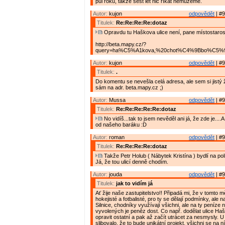
půl roku, takže šest let nic říkat nemůžeme.
Autor:
kujon
odpovědět
| #9
Titulek:
Re:Re:Re:Re:dotaz
Opravdu tu Haškova ulice není, pane místostaros
http://beta.mapy.cz/?
query=ha%C5%A1kova,%20chot%C4%9Bbo%C5%99&
Autor:
kujon
odpovědět
| #9
Titulek:
.
Do komentu se nevešla celá adresa, ale sem si jistý ž
sám na adr. beta.mapy.cz ;)
Autor:
Mussa
odpovědět
| #9
Titulek:
Re:Re:Re:Re:Re:dotaz
No vidíš...tak to jsem nevěděl ani já, že zde je....A
od našeho baráku :D
Autor:
roman
odpovědět
| #9
Titulek:
Re:Re:Re:Re:dotaz
Takže Petr Holub ( Nábytek Kristína ) bydlí na pol
Já, že tou ulicí denně chodím.
Autor:
jouda
odpovědět
| #9
Titulek:
jak to vidím já
Ať žije naše zastupitelstvo!! Připadá mi, že v tomto m
hokejisté a fotbalisté, pro ty se dělají podmínky, ale n
Silnice, chodníky využívají všichni, ale na ty peníze n
vyvolených je peněz dost. Co např. dodělat ulice Ha
opravit ostatní a pak až začít utrácet za nesmysly. U
slibovalo, že to bude unikátní projekt, všichni se na n