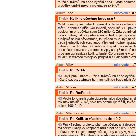
to, že si trávník na sebe vydělá? Kolik? Jste ochote
prodělek umělé trávy vyrovnat ze svého?
Autor:
Jana
odpovědět
| #7
Titulek:
Kolik to všechno bude stát?
Mohl by nám pan Linhart vysvětlit, kolik to všechno
stát? Jednou se píše 240 milionů, podruhé 300, pak 
posledním příspěvku zase 130 milionů. Zdá se mi toti
hází s milióny jako s pětikorunami. Pokud je vypraco
a nějaká studie návratnosti, tak přece musí být jasn
třeba i jednotlivých etap apod. Ale není možné napsa
miliónů a za dva dny 300 miliónů. To pak taky může 
nebo třeba miliarda. V tomhle rozptylu je již možné co
prosíme upřesnit za kolik to bude. Co přesně je v tom
studii? Jestli ovšem nějaký projekt a studie vůbec exi
Autor:
Miky
odpovědět
| #7
Titulek:
Re:Re:ble
Když pan Linhart ví, že si trávník na sebe vydělá
nějaké sazby, zajímalo by mne kolik se bude platit tř
Autor:
Mussa
odpovědět
| #7
Titulek:
Re:Re:Re:ble
Podle toho jestli bude dopředu nebo dozadu.Ten 
tak maximálně 50 kč, no a ten dozadu je těžší, takže
kolem 100kč. :D
Autor:
Milan Linhart
odpovědět
| #7
Titulek:
Re:Kolik to všechno bude stát?
Pro všechny projekty platí, že očekávaná dotace 
rozpočet + krajský rozpočet může být až 90%. Tedy
města 10%. Projekt, který máme, tedy etapy A, B a 
areálu jsou za 100 milionů. Kraj ale může podpořit pr