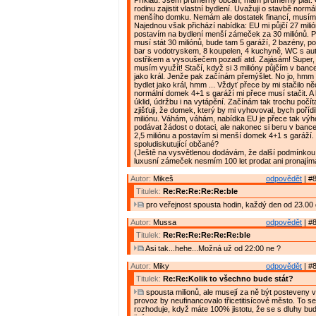
Příklad: Jsem průměrný občan, mám průměrný plat. C
rodinu zajistit vlastní bydlení. Uvažuji o stavbě normá
menšího domku. Nemám ale dostatek financí, musím s
Najednou však přichází nabídka: EU mi půjčí 27 milió
postavím na bydlení menší zámeček za 30 miliónů. P
musí stát 30 miliónů, bude tam 5 garáží, 2 bazény, po
bar s vodotryskem, 8 koupelen, 4 kuchyně, WC s a
ostřikem a vysoušečem pozadí atd. Zajásám! Super, 
musím využít! Stačí, když si 3 milióny půjčím v banc
jako král. Jenže pak začínám přemýšlet. No jo, hmm ..
bydlet jako král, hmm ... Vždyť přece by mi stačilo n
normální domek 4+1 s garáží mi přece musí stačit. A 
úklid, údržbu i na vytápění. Začínám tak trochu počít
zjišťuji, že domek, který by mi vyhovoval, bych pořídi
miliónu. Váhám, váhám, nabídka EU je přece tak výh
podávat žádost o dotaci, ale nakonec si beru v bance
2,5 miliónu a postavím si menší domek 4+1 s garáží. 
spoludiskutující občané?
(Ještě na vysvětlenou dodávám, že další podmínkou 
luxusní zámeček nesmím 100 let prodat ani pronajíma
Autor:
Mikeš
odpovědět
| #8
Titulek:
Re:Re:Re:Re:Re:ble
pro veřejnost spousta hodin, každý den od 23.00 
Autor:
Mussa
odpovědět
| #8
Titulek:
Re:Re:Re:Re:Re:Re:ble
Asi tak...hehe...Možná už od 22:00 ne ?
Autor:
Miky
odpovědět
| #8
Titulek:
Re:Re:Kolik to všechno bude stát?
spousta milionů, ale musejí za ně být posteveny vě
provoz by neufinancovalo třicetitisícové město. To s
rozhoduje, když máte 100% jistotu, že se s dluhy bu