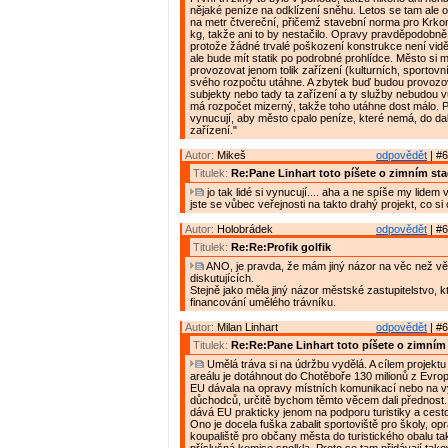
nějaké peníze na odklízení sněhu. Letos se tam ale o
na metr čtvereční, přičemž stavební norma pro Krko
kg, takže ani to by nestačilo. Opravy pravděpodobně
protože žádné trvalé poškození konstrukce není vidě
ale bude mít statik po podrobné prohlídce. Město si m
provozovat jenom tolik zařízení (kulturních, sportovníc
svého rozpočtu utáhne. A zbytek buď budou provoz
subjekty nebo tady ta zařízení a ty služby nebudou 
má rozpočet mizerný, takže toho utáhne dost málo. 
vynucují, aby město cpalo peníze, které nemá, do dal
zařízení."
Autor:
Mikeš
odpovědět
| #6
Titulek:
Re:Pane Linhart toto píšete o zimním st
jo tak lidé si vynucují.... aha a ne spíše my lidem
jste se vůbec veřejnosti na takto drahý projekt, co si
Autor:
Holobrádek
odpovědět
| #6
Titulek:
Re:Re:Profik golfik
ANO, je pravda, že mám jiný názor na věc než vě
diskutujících.
Stejně jako měla jiný názor městské zastupitelstvo, 
financování umělého trávníku.
Autor:
Milan Linhart
odpovědět
| #6
Titulek:
Re:Re:Pane Linhart toto píšete o zimním
Umělá tráva si na údržbu vydělá. A cílem projektu
areálu je dotáhnout do Chotěboře 130 milionů z Evro
EU dávala na opravy místních komunikací nebo na 
důchodců, určitě bychom těmto věcem dali přednost
dává EU prakticky jenom na podporu turistiky a cest
Ono je docela fuška zabalit sportoviště pro školy, op
koupaliště pro občany města do turistického obalu ta