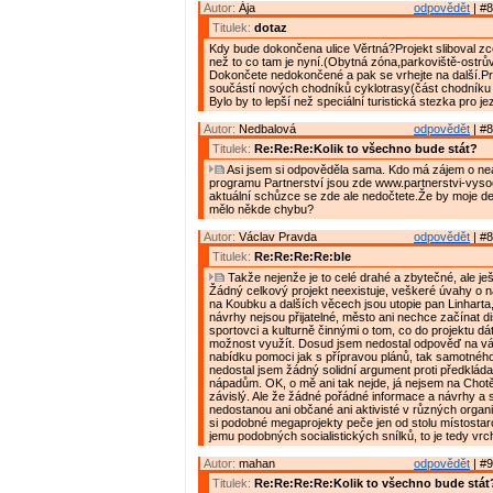
Autor:
Ája
odpovědět
| #8
Titulek:
dotaz
Kdy bude dokončena ulice Věrtná?Projekt sliboval zce
než to co tam je nyní.(Obytná zóna,parkoviště-ostrův
Dokončete nedokončené a pak se vrhejte na další.P
součástí nových chodníků cyklotrasy(část chodníku 
Bylo by to lepší než speciální turistická stezka pro j
Autor:
Nedbalová
odpovědět
| #8
Titulek:
Re:Re:Re:Kolik to všechno bude stát?
Asi jsem si odpověděla sama. Kdo má zájem o nea
programu Partnerství jsou zde www.partnerstvi-vyso
aktuální schůzce se zde ale nedočtete.Že by moje det
mělo někde chybu?
Autor:
Václav Pravda
odpovědět
| #8
Titulek:
Re:Re:Re:Re:ble
Takže nejenže je to celé drahé a zbytečné, ale je
Žádný celkový projekt neexistuje, veškeré úvahy o ná
na Koubku a dalších věcech jsou utopie pan Linharta
návrhy nejsou přijatelné, město ani nechce začínat d
sportovci a kulturně činnými o tom, co do projektu dát
možnost využít. Dosud jsem nedostal odpověď na v
nabídku pomoci jak s přípravou plánů, tak samotného
nedostal jsem žádný solidní argument proti předklá
nápadům. OK, o mě ani tak nejde, já nejsem na Chotě
závislý. Ale že žádné pořádné informace a návrhy a 
nedostanou ani občané ani aktivisté v různých organ
si podobné megaprojekty peče jen od stolu místostar
jemu podobných socialistických snílků, to je tedy vrch
Autor:
mahan
odpovědět
| #9
Titulek:
Re:Re:Re:Re:Kolik to všechno bude stát