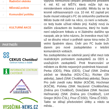
vyplývá nemožnost čerpání předběžně přislíben
Radniční okénko
4. mil. Kč od MŠTV, která může být na 
Městská policie
ministerstvem vrácena i později. Městu by se ta
kromě odhlasovaných cca. 10 mil. Kč zaplatí pro
Komunální politika
bude muset vstoupit s FC do smluvního partnersk
Město bude mít úvěr na něco, co není a nebude
co tedy bude užívat někdo jiný. Každý nový ú
KULTURNÍ AKCE
dalším závazkem do budoucna, který ho bud
není odpůrcem fotbalu a ni žádného dalšího spo
naopak, ale je toho názoru, že investice musí bý
už se dlouho mluví o potřebě oprav kina nebo ZU
velmi špatném stavu. Úvěr pro FC bude boh
PARTNEŘI
darem pro nové zastupitelstvo v letošn
komunálních volbách.
Na zastupitelstvu se odehrál jasný střet mezi lob
realistickým pohledem zastupitelů za ODS a
uvažujících zastupitelů. Proti financování u
městem za těchto nejasných podmínek hlasovali
Perka (ODS), Pikla (ODS), Císař (SNK Změna
zdrželi se Motyčka (KDU-ČSL), Richter (S
aktivita), Jakeš (SNK Chotěbořská aktivita), Škar
Pro úvěr zvedli ruku Müller (KSČM), Hochma
(KSČM), Polívka (SNK Nezávislí Chotěbořsk
Změna pro Chotěboř), Doležálek (SNK Nezávisl
Heřmanský (SNK Změna pro Chotěboř), Linh
Gregor (KDU-ČSL), Pour (ČSSD), Tůma (ČSSD).
Takto se dělají předvolební úlitby a nikdo 
města...