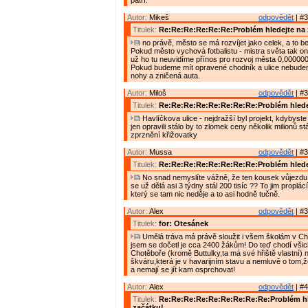
patří.
Autor:
Mikeš
odpovědět
| #3
Titulek:
Re:Re:Re:Re:Re:Re:Problém hledejte na 
no právě, město se má rozvíjet jako celek, a to bez
Pokud město vychová fotbalistu - mistra světa tak o
už ho tu neuvidíme přínos pro rozvoj města 0,000000
Pokud budeme mít opravené chodník a ulice nebude
nohy a zničená auta.
Autor:
Miloš
odpovědět
| #3
Titulek:
Re:Re:Re:Re:Re:Re:Re:Re:Problém hlede
Havlíčkova ulice - nejdražší byl projekt, kdybyste j
jen opravili stálo by to zlomek ceny několik milionů stál
zprznění křižovatky
Autor:
Mussa
odpovědět
| #3
Titulek:
Re:Re:Re:Re:Re:Re:Re:Re:Problém hlede
No snad nemyslíte vážně, že ten kousek vůjezdu 
se už dělá asi 3 týdny stál 200 tisíc ?? To jim proplá
který se tam nic neděje a to asi hodně tučně.
Autor:
Alex
odpovědět
| #3
Titulek:
for: Otesánek
Umělá tráva má právě sloužit i všem školám v Cho
jsem se dočetl je cca 2400 žákům! Do teď chodí všic
Chotěboře (kromě Buttulky,ta má své hřiště vlastní) n
škváru,která je v havarijním stavu a nemluvě o tom,ž
a nemají se jít kam osprchovat!
Autor:
Alex
odpovědět
| #4
Titulek:
Re:Re:Re:Re:Re:Re:Re:Re:Re:Problém hl
začátku!