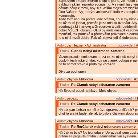
zájmových skupin, kterým je úplně jedno, že město 
výkladní skříň reálného socialismu. A svými hlasy t
dáváte páky k tomu, aby si s Vaším majetkem zlepšov
úkor Vašeho. Vy, kterým ani nevadí, kolik v zastupite
komunistů.
Tady totiž není na pořadu dne otázka, co si myslíme o
se už musí jednat, protože je za minutu dvanáct. Aby s
soudruzi a Linhartové a Gregorové a další uvědomili,
dobro VŠECH občanů. ODS by měla nasadit všechny 
mediální, tak politické a především právnické a doká
to s nimi myslí dobře. Pak už zbývá jedině defenestr
Autor:
Jan Tezner - Administrator
odpovědět
| #
Titulek:
Clanek nebyl odstranen zamerne
Vazeni pratele, omlouvam se za to, ze clanek nebyl k 
doslo k technicke chybe, kdy se clanek pokousel up
na to nemel pravo a proto byl varazen.
Diky za pochopeni
Autor:
Zbynek Mrkvicka
odpovědět
| #1
Titulek:
Re:Clanek nebyl odstranen zamerne
Sypu si popel na hlavu. Moje chyba.
Autor:
pepexx
odpovědět
| #1
Titulek:
Re:Clanek nebyl odstranen zamerne
tak pan Linhart neměl právo upravovat článek? p
chuť ta určitě bude, ale jak to bylo s článkem doopra
Autor:
Zbynek Mrkvicka
odpovědět
| #1
Titulek:
Re:Re:Clanek nebyl odstranen zamerne
Jak to bylo? No jednoduse. Upravoval jsem cosi v
pritom se projevila chyba v administracnim systemu