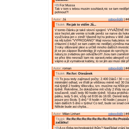
For:Mussa
Tak v tom s tebou musim souhlasit,nic se tam neděje!!
pohnout?!
Autor:
Já
odpovědět
| #4
Titulek:
Re:jak to vidím Já...
V tomto článku je také slovní spojení: VYVÁŽENÉ I
sice hezké,ale vemte si kolik peněz se narve do hokej
využívána jen v zimě! Vlastně byl tu jednou v létě Ja
na něj tušim "VYPRODÁNO" Mají novou halu,letos r
chlazení (i když se tam zatim nic neděje),výměna ma
3 roky slibované plexi a určitě mnoho dalších investi
jít se po zápase Bundesligy jít vykoupat do sprchy,to j
nátury,to zvládnou jen odvážlivci!!! Jsou tam zaměstnan
se přez léto nesnaží tam nic opravit,nebo alespoň vzí
vápno a jít vymalovat kabiny, to se jim asi musí dát 
Autor:
roman
odpovědět
| #4
Titulek:
Re:for: Otesánek
To jsou tedy zajímavé počty: 2.400 žáků / 30 = cca
minimální odhad, ve třídě je většinou méně než 30 žá
má týdně 2 hodiny tělocviku, tzn. musíme na hřišti pr
týdně. Řekněme, že dokážeme mít vždy 2 třídy na u
současně, stačí tedy 80 hodin týdně. Výuka probíhá 
pátku, tedy 5 dní, vždy od 8:00 do 16:00. Denně ted
pouze pro školy. 5 dnů * 8 hodin = 40 hodin ( pouze 
nám dalších 5 dnů v týdnu! Co teď, bude se snad cv
Někde bude asi chyba...
Autor:
Milan Linhart
odpovědět
| #4
Titulek:
Re:Re:Re:Re:Re:Re:Re:Re:Re:Re:Problém
začátku!
A co třeba technologické lhůty? Například zrání 