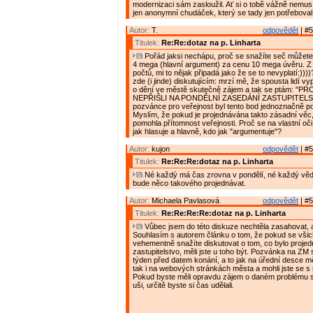
modernizaci sám zasloužil. Ať si o tobě vážně nemusí
jen anonymní chudáček, který se tady jen potřeboval 
Autor:
T.
odpovědět
| #5
Titulek:
Re:Re:dotaz na p. Linharta
Pořád jaksi nechápu, proč se snažíte seč můžete
4 mega (hlavní argument) za cenu 10 mega úvěru. Z
počtů, mi to nějak připadá jako že se to nevyplatí:))
zde (i jinde) diskutujícím: mrzí mě, že spousta lidí v
o dění ve městě skutečně zájem a tak se ptám: "P
NEPŘIŠLI NA PONDĚLNÍ ZASEDÁNÍ ZASTUPITELS
pozvánce pro veřejnost byl tento bod jednoznačně 
Myslím, že pokud je projednávána takto zásadní vě
pomohla přítomnost veřejnosti. Proč se na vlastní oč
jak hlasuje a hlavně, kdo jak "argumentuje"?
Autor:
kujon
odpovědět
| #5
Titulek:
Re:Re:Re:dotaz na p. Linharta
Né každý má čas zrovna v pondělí, né každý vědě
bude něco takového projednávat.
Autor:
Michaela Pavlasová
odpovědět
| #5
Titulek:
Re:Re:Re:Re:dotaz na p. Linharta
Vůbec jsem do této diskuze nechtěla zasahovat, 
Souhlasím s autorem článku o tom, že pokud se všic
vehementně snažíte diskutovat o tom, co bylo proje
zastupitelstvo, měli jste u toho být. Pozvánka na ZM
týden před datem konání, a to jak na úřední desce 
tak i na webových stránkách města a mohli jste se s n
Pokud byste měli opravdu zájem o daném problému sl
uši, určitě byste si čas udělali.