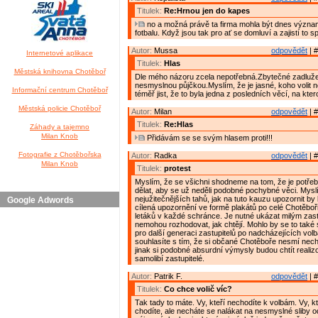
Titulek:
Re:Hrnou jen do kapes
no a možná právě ta firma mohla být dnes výz
fotbalu. Když jsou tak pro ať se domluví a zajistí to 
Autor:
Mussa
odpovědět
| #
Internetové aplikace
Titulek:
Hlas
Městská knihovna Chotěboř
Dle mého názoru zcela nepotřebná.Zbytečné zadluž
nesmyslnou půjčkou.Myslím, že je jasné, koho volit 
Informační centrum Chotěboř
téměř jist, že to byla jedna z posledních věcí, na kter
Městská policie Chotěboř
Autor:
Milan
odpovědět
| #
Titulek:
Re:Hlas
Záhady a tajemno
Milan Knob
Přidávám se se svým hlasem proti!!!
Fotografie z Chotěbořska
Autor:
Radka
odpovědět
| #
Milan Knob
Titulek:
protest
Myslím, že se všichni shodneme na tom, že je potř
dělat, aby se už neděli podobné pochybné věci. Myslí
nejužitečnějších tahů, jak na tuto kauzu upozornit b
Google Adwords
cílená upozornění ve formě plakátů po celé Chotěbo
letáků v každé schránce. Je nutné ukázat milým zast
nemohou rozhodovat, jak chtějí. Mohlo by se to také 
pro další generaci zastupitelů po nadcházejících vol
souhlasíte s tím, že si občané Chotěboře nesmí necha
jinak si podobné absurdní výmysly budou chtít realizo
samolibí zastupitelé.
Autor:
Patrik F.
odpovědět
| #
Titulek:
Co chce volič víc?
Tak tady to máte. Vy, kteří nechodíte k volbám. Vy, k
chodíte, ale necháte se nalákat na nesmyslné sliby 