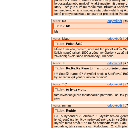
příslušná komise spolkla. Proto se tam přidávají tako
hypostezka nebo minigolf. A také musíte mít partnery
sféry. Jistě jste si všimli ranče mezi Bílkem a Sobiň
tam nedávno v rámci soutěže starostů kydal hnůj. A p
koně pro hypostezku a ten partner pro projekt Podou
Autor:
ble
odpovědět
| #6
Titulek:
ble
ble
Autor:
jakub
odpovědět
| #6
Titulek:
Počet žáků
Může tu někdo, prosím, upřesnit ten počet žáků? 240
já jich napočítal tak 1800 a všechny školky + zvláštn
základní) škola snad dohromady 600 nedá...
Autor:
JJ
odpovědět
| #7
Titulek:
Re:Re:Re:Pane Linhart toto píšete o zim
Soutěž starostů? V kydání hnoje u Sobiňova? Bož
by se radši vykydat přímo na radnici?
Autor:
T.C
odpovědět
| #7
Titulek:
to je uz v pr...
tato investice je pro mesto velice potrebna...asi tak 
pivo
Autor:
roman
odpovědět
| #7
Titulek:
Re:ble
To: hypoareál v Sobiňově. 1. Myslíte ten do kteréh
jehož součástí je nikdy nedokončený bazén ve Ždírc
myslíte tento areál???? Takže odtud vítr fouká. Pan 
neutáhne, tak se na to složí Podoubraví! 2. Kolik jste