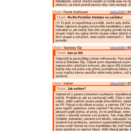
fotbalistům, načež všichni ostatní si rozbijí auta na
silnicích, na které prostě peníze díky vám nezbyly. Zl
Autor:
Pavek Koďousek
odpovědět
| #2
Titulek:
Re:Re:Problém hledejte na začátku!
To jistě, to nepotřebuji vysvětlit. Jenže tady došlo
říkáte zájmová skupina nevytvořila kandidátku s jas
nahrabat si, ale každý člen této skupiny pronikl na ka
skupin i když mu zájmy těchto skupin vůbec blízké ne
těch skupin a sdružení, nebo spíše nebezpečí ) . Boh
povedlo.
Autor:
Stanislav Šíp
odpovědět
| #2
Titulek:
kdo je SIS
Odpověď je jasná Milan Linhart měl pravdu. Pod zna
skrývá Stanislav Šíp. Článek jsem nepodepsal svý
nejsem jeho výlučným tvůrcem, jde názor MS (místn
Každý kdo má právo zde přímo uveřejňovat články m
svou značku kterou nemůže měnit nebo jméno, což j
správné.
Autor:
mahan
odpovědět
| #2
Titulek:
Jak volíme?
Výjimečně s panem Linhartem souhlasím. Kandidova
každý. Problém je, jak se zachovají voliči. Část z ni
vůbec, další zatrhne stranu podle přesvědčení, stejn
do PS. Pokud si dá někdo tu práci, a zatrhne 19(? so
jmen napříč spektrem, koho zatrhne? No přece toho
alespoň podle jména, ať proto, že ho potřebuje, nebo 
známý z důvodů renome své profese. Tak znají děln
(ředitele, jednatele), pacienti své lékaře, nakupující s
studenti své profesory, sportovci spoluoddílové kole
strana snaží dostat na svou kandidátku lidi, kteří bud
šanci posbírat co nejvíce hlasů. Voliči hlasují jakoby