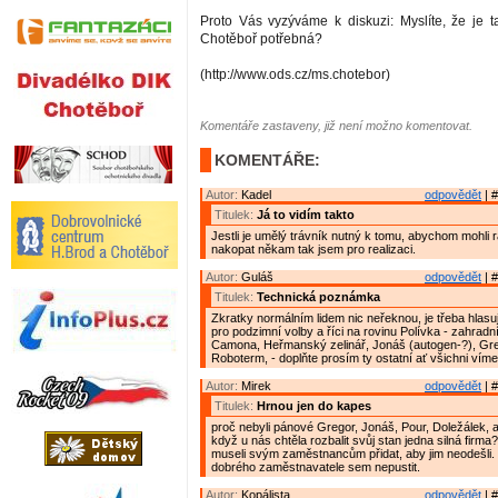
Proto Vás vyzýváme k diskuzi: Myslíte, že je ta
Chotěboř potřebná?
(http://www.ods.cz/ms.chotebor)
Komentáře zastaveny, již není možno komentovat.
KOMENTÁŘE:
Autor:
Kadel
odpovědět
| #
Titulek:
Já to vidím takto
Jestli je umělý trávník nutný k tomu, abychom mohli
nakopat někam tak jsem pro realizaci.
Autor:
Guláš
odpovědět
| #
Titulek:
Technická poznámka
Zkratky normálním lidem nic neřeknou, je třeba hlasují
pro podzimní volby a říci na rovinu Polívka - zahradn
Camona, Heřmanský zelinář, Jonáš (autogen-?), Gre
Roboterm, - doplňte prosím ty ostatní ať všichni víme
Autor:
Mirek
odpovědět
| #
Titulek:
Hrnou jen do kapes
proč nebyli pánové Gregor, Jonáš, Pour, Doležálek, a 
když u nás chtěla rozbalit svůj stan jedna silná firma
museli svým zaměstnancům přidat, aby jim neodešli. T
dobrého zaměstnavatele sem nepustit.
Autor:
Kopálista
odpovědět
| #