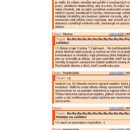
je vidět, že vůbec nemáte ani ponětí o současných 
prací, asfaltové obalovačky, atd. A o tom, že když se 
nebo chodník, tak se také vyměňují vodovodní a kana
silniční vpusti, kanalizační šachty, rekonstruuje veřej
vkládají chráničky pro budoucí optické rozvody, aby
nemuselo celé město zase rozkopat, atd. prostě se r
dokonce vyměňují veškeré sítě, neoravuje se pouze
silnice.
Autor:
Mussa
odpovědět
| #4
Titulek:
Re:Re:Re:Re:Re:Re:Re:Re:Re:Re:Re:Prob
začátku!
Beton zraje 3 týdny ? Zajímavé....No každopádně 
drahý.Možná máte pravdu a možná ne.Víte co je jisté
komunikace a chodníky mají přednost před fotbalový
jste vy schválily je důkaz, že tam sedí lidé, kteří by 
neměly.A nejsem zastáncem žádné politické strany.A 
Rozhodně nikoho z těch, kteří zvedli ruku pro.
Autor:
Holobrádek
odpovědět
| #4
Titulek:
:-)
nedivím se, že Standa nechce opravit stadion, který 
troskách. Viděl ho snad někdo někdy sportovat? Mož
nechovávat se za partajní stejnokroj a napsat něco 
Třeba nehceme opravovat stadion, jelikož chceme něc
zatím u úst zmiňovaných pánů slyšíme jen nechcem
nechceme...
Autor:
.
odpovědět
| #4
Titulek:
Re:Re:Re:Re:Re:Re:Re:Re:Re:Re:Re:Re
hledejte na začátku!
nauč se pravopisu chytrolíne :-)
Autor:
Holobrádek
odpovědět
| #4