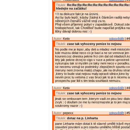
Titulek:
Re:Re:Re:Re:Re:Re:Re:Re:Re:Re:Re:Re
hledejte na začátku!
ta diskuze fakt je na úrovni.
Asi by bylo lepší, kdyby žádná k článkům raději nebyl
některých čtenářů vážně stojí za to.
Přeji všem příjemný pobyt v zapadákově. Dokud zde 
hnidopichové, tak Chotěboř bude napořád prdýlka na
lišky dávají dobrou noc :-)
Autor:
Ketiv
odpovědět
| #4
Titulek:
zase tak vyhozeny penize to nejsou
No podle me je lepsi ,aby deti a mladez meli misto(skv
kde muzou delat neco co je bavi a ne se venovat jen 
koureni.coz dneska pekne frci cim dal od mladsich.kd
lety jak pekne drzej to cigo v ruce a pekne uprostred s
vykurujou tak si myslim ze taky neni neco v poradku
se necemu venuji se podminky zlepsi(tech spuntu c
meruny neni zrovna malo).chapu ,ale na druhou stra
,ktery to bude stat nejsou maly.opravit silnice,kino by
nevim proc tu vetsina z vas bruci jak to je k nicemu a
prospechu par lidi s tim teda souhlasit nemuzu.
Autor:
Ketiv
odpovědět
| #4
Titulek:
zase tak vyhozeny penize to nejsou
jinak se omlouvam tem ,kterym vadi ze pisu bez diakr
zvyk :-) doufam ze me tu nerozmazete je to jen muj
soukromy nazor :-)
Autor:
pepexx
odpovědět
| #5
Titulek:
dotaz na p. Linharta
pane Linharte mám dotat k té slavné umělé trávě mys
stavební povolení a pro stavbu umělého hřiště postač