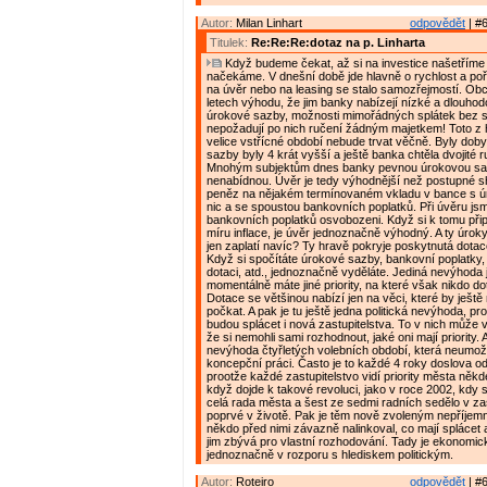
Autor:
Milan Linhart
odpovědět
| #6
Titulek:
Re:Re:Re:dotaz na p. Linharta
Když budeme čekat, až si na investice našetříme
načekáme. V dnešní době jde hlavně o rychlost a poř
na úvěr nebo na leasing se stalo samozřejmostí. Obc
letech výhodu, že jim banky nabízejí nízké a dlouho
úrokové sazby, možnosti mimořádných splátek bez 
nepožadují po nich ručení žádným majetkem! Toto z 
velice vstřícné období nebude trvat věčně. Byly dob
sazby byly 4 krát vyšší a ještě banka chtěla dvojité 
Mnohým subjektům dnes banky pevnou úrokovou sa
nenabídnou. Úvěr je tedy výhodnější než postupné
peněz na nějakém termínovaném vkladu v bance s ú
nic a se spoustou bankovních poplatků. Při úvěru jsm
bankovních poplatků osvobozeni. Když si k tomu přip
míru inflace, je úvěr jednoznačně výhodný. A ty úroky
jen zaplatí navíc? Ty hravě pokryje poskytnutá dotac
Když si spočítáte úrokové sazby, bankovní poplatky, i
dotaci, atd., jednoznačně vyděláte. Jediná nevýhoda 
momentálně máte jiné priority, na které však nikdo do
Dotace se většinou nabízí jen na věci, které by ještě 
počkat. A pak je tu ještě jedna politická nevýhoda, pr
budou splácet i nová zastupitelstva. To v nich může v
že si nemohli sami rozhodnout, jaké oni mají priority. A
nevýhoda čtyřletých volebních období, která neumož
koncepční práci. Často je to každé 4 roky doslova od
prootže každé zastupitelstvo vidí priority města někde
když dojde k takové revoluci, jako v roce 2002, kdy 
celá rada města a šest ze sedmi radních sedělo v zas
poprvé v životě. Pak je těm nově zvoleným nepříjemn
někdo před nimi závazně nalinkoval, co mají splácet a
jim zbývá pro vlastní rozhodování. Tady je ekonomic
jednoznačně v rozporu s hlediskem politickým.
Autor:
Roteiro
odpovědět
| #6