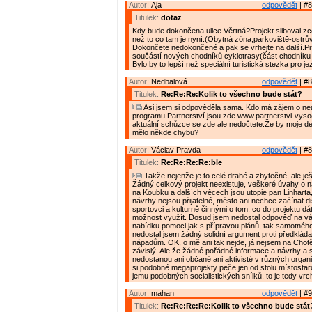
Autor:
Ája
odpovědět
| #8
Titulek:
dotaz
Kdy bude dokončena ulice Věrtná?Projekt sliboval zce
než to co tam je nyní.(Obytná zóna,parkoviště-ostrův
Dokončete nedokončené a pak se vrhejte na další.P
součástí nových chodníků cyklotrasy(část chodníku 
Bylo by to lepší než speciální turistická stezka pro j
Autor:
Nedbalová
odpovědět
| #8
Titulek:
Re:Re:Re:Kolik to všechno bude stát?
Asi jsem si odpověděla sama. Kdo má zájem o nea
programu Partnerství jsou zde www.partnerstvi-vyso
aktuální schůzce se zde ale nedočtete.Že by moje det
mělo někde chybu?
Autor:
Václav Pravda
odpovědět
| #8
Titulek:
Re:Re:Re:Re:ble
Takže nejenže je to celé drahé a zbytečné, ale je
Žádný celkový projekt neexistuje, veškeré úvahy o ná
na Koubku a dalších věcech jsou utopie pan Linharta
návrhy nejsou přijatelné, město ani nechce začínat d
sportovci a kulturně činnými o tom, co do projektu dát
možnost využít. Dosud jsem nedostal odpověď na v
nabídku pomoci jak s přípravou plánů, tak samotného
nedostal jsem žádný solidní argument proti předklá
nápadům. OK, o mě ani tak nejde, já nejsem na Chotě
závislý. Ale že žádné pořádné informace a návrhy a 
nedostanou ani občané ani aktivisté v různých organ
si podobné megaprojekty peče jen od stolu místostar
jemu podobných socialistických snílků, to je tedy vrch
Autor:
mahan
odpovědět
| #9
Titulek:
Re:Re:Re:Re:Kolik to všechno bude stát