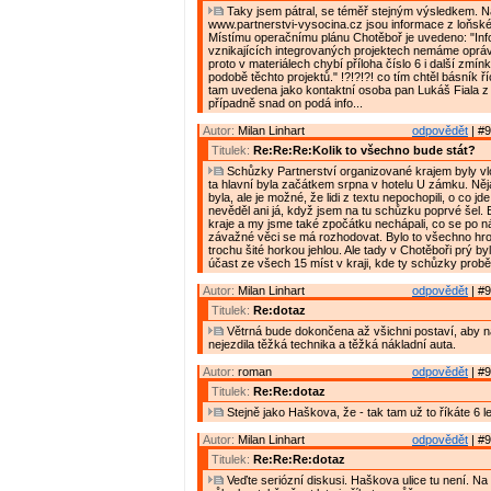
Taky jsem pátral, se téměř stejným výsledkem. 
www.partnerstvi-vysocina.cz jsou informace z loňské
Místímu operačnímu plánu Chotěboř je uvedeno: "In
vznikajících integrovaných projektech nemáme oprávn
proto v materiálech chybí příloha číslo 6 i další zmín
podobě těchto projektů." !?!?!?! co tím chtěl básník říc
tam uvedena jako kontaktní osoba pan Lukáš Fiala 
případně snad on podá info...
Autor:
Milan Linhart
odpovědět
| #9
Titulek:
Re:Re:Re:Kolik to všechno bude stát?
Schůzky Partnerství organizované krajem byly vlon
ta hlavní byla začátkem srpna v hotelu U zámku. Ně
byla, ale je možné, že lidi z textu nepochopili, o co jde
nevěděl ani já, když jsem na tu schůzku poprvé šel. By
kraje a my jsme také zpočátku nechápali, co se po n
závažné věci se má rozhodovat. Bylo to všechno hro
trochu šité horkou jehlou. Ale tady v Chotěboři prý by
účast ze všech 15 míst v kraji, kde ty schůzky probě
Autor:
Milan Linhart
odpovědět
| #9
Titulek:
Re:dotaz
Větrná bude dokončena až všichni postaví, aby n
nejezdila těžká technika a těžká nákladní auta.
Autor:
roman
odpovědět
| #9
Titulek:
Re:Re:dotaz
Stejně jako Haškova, že - tak tam už to říkáte 6 le
Autor:
Milan Linhart
odpovědět
| #9
Titulek:
Re:Re:Re:dotaz
Veďte seriózní diskusi. Haškova ulice tu není. Na 