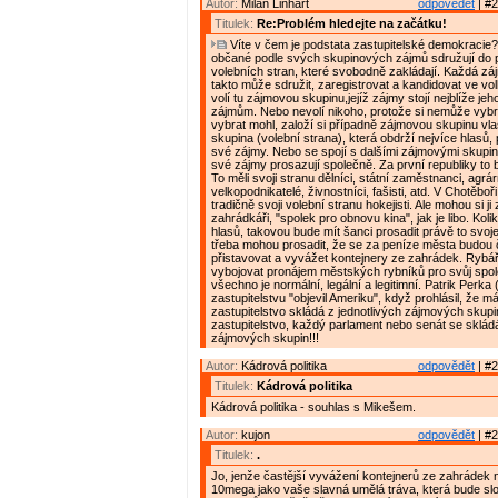
Autor:
Milan Linhart
odpovědět
| #2
Titulek:
Re:Problém hledejte na začátku!
Víte v čem je podstata zastupitelské demokracie?
občané podle svých skupinových zájmů sdružují do p
volebních stran, které svobodně zakládají. Každá z
takto může sdružit, zaregistrovat a kandidovat ve vol
volí tu zájmovou skupinu,jejíž zájmy stojí nejblíže jeh
zájmům. Nebo nevolí nikoho, protože si nemůže vybrat
vybrat mohl, založí si případně zájmovou skupinu vl
skupina (volební strana), která obdrží nejvíce hlasů,
své zájmy. Nebo se spojí s dalšími zájmovými skupin
své zájmy prosazují společně. Za první republiky to b
To měli svoji stranu dělníci, státní zaměstnanci, agrárn
velkopodnikatelé, živnostníci, fašisti, atd. V Chotěboř
tradičně svoji volební stranu hokejisti. Ale mohou si ji z
zahrádkáři, "spolek pro obnovu kina", jak je libo. Kol
hlasů, takovou bude mít šanci prosadit právě to svoje
třeba mohou prosadit, že se za peníze města budou č
přistavovat a vyvážet kontejnery ze zahrádek. Rybář
vybojovat pronájem městských rybníků pro svůj spole
všechno je normální, legální a legitimní. Patrik Perk
zastupitelstvu "objevil Ameriku", když prohlásil, že má
zastupitelstvo skládá z jednotlivých zájmových skup
zastupitelstvo, každý parlament nebo senát se skládá
zájmových skupin!!!
Autor:
Kádrová politika
odpovědět
| #2
Titulek:
Kádrová politika
Kádrová politika - souhlas s Mikešem.
Autor:
kujon
odpovědět
| #2
Titulek:
.
Jo, jenže častější vyvážení kontejnerů ze zahrádek n
10mega jako vaše slavná umělá tráva, která bude slo