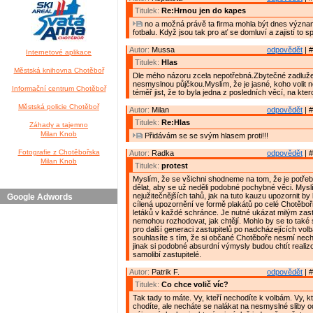
Titulek:
Re:Hrnou jen do kapes
no a možná právě ta firma mohla být dnes výz
fotbalu. Když jsou tak pro ať se domluví a zajistí to 
Autor:
Mussa
odpovědět
| #
Internetové aplikace
Titulek:
Hlas
Městská knihovna Chotěboř
Dle mého názoru zcela nepotřebná.Zbytečné zadluž
nesmyslnou půjčkou.Myslím, že je jasné, koho volit 
Informační centrum Chotěboř
téměř jist, že to byla jedna z posledních věcí, na kter
Městská policie Chotěboř
Autor:
Milan
odpovědět
| #
Titulek:
Re:Hlas
Záhady a tajemno
Milan Knob
Přidávám se se svým hlasem proti!!!
Fotografie z Chotěbořska
Autor:
Radka
odpovědět
| #
Milan Knob
Titulek:
protest
Myslím, že se všichni shodneme na tom, že je potř
dělat, aby se už neděli podobné pochybné věci. Myslí
nejužitečnějších tahů, jak na tuto kauzu upozornit b
Google Adwords
cílená upozornění ve formě plakátů po celé Chotěbo
letáků v každé schránce. Je nutné ukázat milým zast
nemohou rozhodovat, jak chtějí. Mohlo by se to také 
pro další generaci zastupitelů po nadcházejících vol
souhlasíte s tím, že si občané Chotěboře nesmí necha
jinak si podobné absurdní výmysly budou chtít realizo
samolibí zastupitelé.
Autor:
Patrik F.
odpovědět
| #
Titulek:
Co chce volič víc?
Tak tady to máte. Vy, kteří nechodíte k volbám. Vy, k
chodíte, ale necháte se nalákat na nesmyslné sliby 