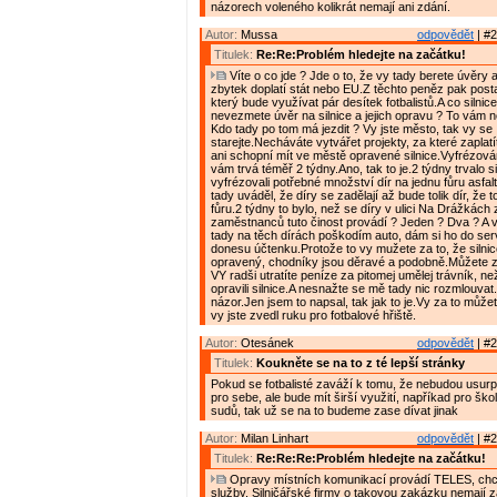
názorech voleného kolikrát nemají ani zdání.
Autor:
Mussa
odpovědět
| #2
Titulek:
Re:Re:Problém hledejte na začátku!
Víte o co jde ? Jde o to, že vy tady berete úvěry 
zbytek doplatí stát nebo EU.Z těchto peněz pak posta
který bude využívat pár desítek fotbalistů.A co silnice
nevezmete úvěr na silnice a jejich opravu ? To vám n
Kdo tady po tom má jezdit ? Vy jste město, tak vy se
starejte.Necháváte vytvářet projekty, za které zaplatí
ani schopní mít ve městě opravené silnice.Vyfrézování
vám trvá téměř 2 týdny.Ano, tak to je.2 týdny trvalo s
vyfrézovali potřebné množství dír na jednu fůru asfal
tady uváděl, že díry se zadělají až bude tolik dír, že 
fůru.2 týdny to bylo, než se díry v ulici Na Drážkách z
zaměstnanců tuto činost provádí ? Jeden ? Dva ? A ví
tady na těch dírách poškodím auto, dám si ho do se
donesu účtenku.Protože to vy mužete za to, že silni
opravený, chodníky jsou děravé a podobně.Můžete za
VY radši utratíte peníze za pitomej umělej trávník, ne
opravili silnice.A nesnažte se mě tady nic rozmlouvat
názor.Jen jsem to napsal, tak jak to je.Vy za to může
vy jste zvedl ruku pro fotbalové hřiště.
Autor:
Otesánek
odpovědět
| #2
Titulek:
Koukněte se na to z té lepší stránky
Pokud se fotbalisté zaváží k tomu, že nebudou usurp
pro sebe, ale bude mít širší využití, napříkad pro ško
sudů, tak už se na to budeme zase dívat jinak
Autor:
Milan Linhart
odpovědět
| #2
Titulek:
Re:Re:Re:Problém hledejte na začátku!
Opravy místních komunikací provádí TELES, chce
služby. Silničářské firmy o takovou zakázku nemají z