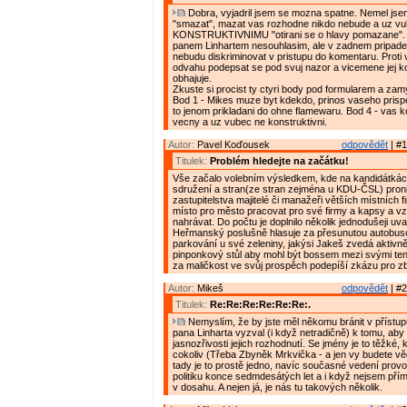
Dobra, vyjadril jsem se mozna spatne. Nemel jse
"smazat", mazat vas rozhodne nikdo nebude a uz vu
KONSTRUKTIVNIMU "otirani se o hlavy pomazane".
panem Linhartem nesouhlasim, ale v zadnem pripade 
nebudu diskriminovat v pristupu do komentaru. Prot
odvahu podepsat se pod svuj nazor a vicemene jej k
obhajuje.
Zkuste si procist ty ctyri body pod formularem a zam
Bod 1 - Mikes muze byt kdekdo, prinos vaseho prispe
to jenom prikladani do ohne flamewaru. Bod 4 - vas 
vecny a uz vubec ne konstruktivni.
Autor:
Pavel Koďousek
odpovědět
| #1
Titulek:
Problém hledejte na začátku!
Vše začalo volebním výsledkem, kde na kandidátká
sdružení a stran(ze stran zejména u KDU-ČSL) proni
zastupitelstva majitelé či manažeři větších místních f
místo pro město pracovat pro své firmy a kapsy a vz
nahrávat. Do počtu je doplnilo několik jednodušeji uva
Heřmanský poslušně hlasuje za přesunutou autobus
parkování u své zeleniny, jakýsi Jakeš zvedá aktivn
pinponkový stůl aby mohl být bossem mezi svými tenis
za maličkost ve svůj prospěch podepíší zkázu pro z
Autor:
Mikeš
odpovědět
| #2
Titulek:
Re:Re:Re:Re:Re:Re:.
Nemyslím, že by jste měl někomu bránit v přístu
pana Linharta vyzval (i když netradičně) k tomu, aby
jasnozřivosti jejich rozhodnutí. Se jmény je to těžké,
cokoliv (Třeba Zbyněk Mrkvička - a jen vy budete vědě
tady je to prostě jedno, navíc současné vedení prov
politiku konce sedmdesátých let a i když nejsem pří
v dosahu. A nejen já, je nás tu takových několik.