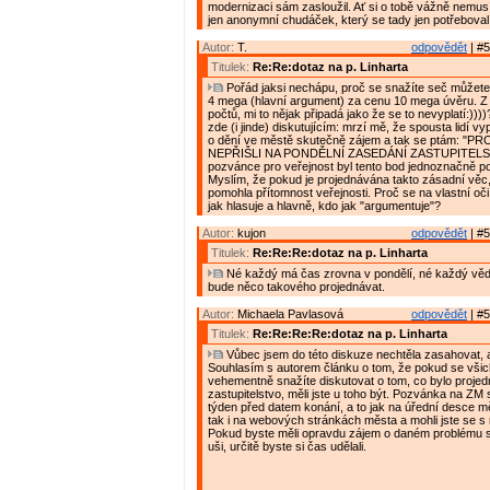
modernizaci sám zasloužil. Ať si o tobě vážně nemusí
jen anonymní chudáček, který se tady jen potřeboval 
Autor:
T.
odpovědět
| #5
Titulek:
Re:Re:dotaz na p. Linharta
Pořád jaksi nechápu, proč se snažíte seč můžete
4 mega (hlavní argument) za cenu 10 mega úvěru. Z
počtů, mi to nějak připadá jako že se to nevyplatí:))
zde (i jinde) diskutujícím: mrzí mě, že spousta lidí v
o dění ve městě skutečně zájem a tak se ptám: "P
NEPŘIŠLI NA PONDĚLNÍ ZASEDÁNÍ ZASTUPITELS
pozvánce pro veřejnost byl tento bod jednoznačně 
Myslím, že pokud je projednávána takto zásadní vě
pomohla přítomnost veřejnosti. Proč se na vlastní oč
jak hlasuje a hlavně, kdo jak "argumentuje"?
Autor:
kujon
odpovědět
| #5
Titulek:
Re:Re:Re:dotaz na p. Linharta
Né každý má čas zrovna v pondělí, né každý vědě
bude něco takového projednávat.
Autor:
Michaela Pavlasová
odpovědět
| #5
Titulek:
Re:Re:Re:Re:dotaz na p. Linharta
Vůbec jsem do této diskuze nechtěla zasahovat, 
Souhlasím s autorem článku o tom, že pokud se všic
vehementně snažíte diskutovat o tom, co bylo proje
zastupitelstvo, měli jste u toho být. Pozvánka na ZM
týden před datem konání, a to jak na úřední desce 
tak i na webových stránkách města a mohli jste se s n
Pokud byste měli opravdu zájem o daném problému sl
uši, určitě byste si čas udělali.