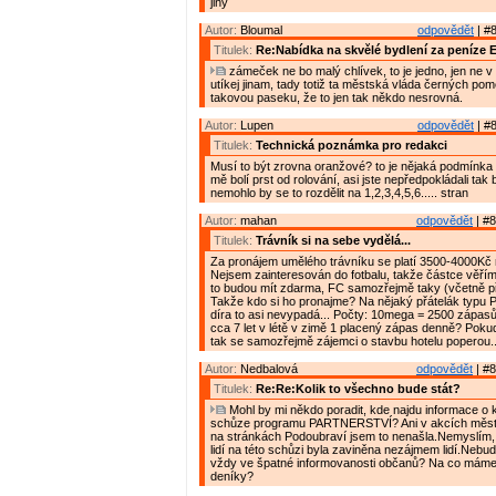
jiný
Autor:
Bloumal
odpovědět
| #8
Titulek:
Re:Nabídka na skvělé bydlení za peníze 
zámeček ne bo malý chlívek, to je jedno, jen ne v
utíkej jinam, tady totiž ta městská vláda černých po
takovou paseku, že to jen tak někdo nesrovná.
Autor:
Lupen
odpovědět
| #8
Titulek:
Technická poznámka pro redakci
Musí to být zrovna oranžové? to je nějaká podmínka
mě bolí prst od rolování, asi jste nepředpokládali tak
nemohlo by se to rozdělit na 1,2,3,4,5,6..... stran
Autor:
mahan
odpovědět
| #8
Titulek:
Trávník si na sebe vydělá...
Za pronájem umělého trávníku se platí 3500-4000Kč
Nejsem zainteresován do fotbalu, takže částce věřím.
to budou mít zdarma, FC samozřejmě taky (včetně př
Takže kdo si ho pronajme? Na nějaký přátelák typu P
díra to asi nevypadá... Počty: 10mega = 2500 zápasů á
cca 7 let v létě v zimě 1 placený zápas denně? Poku
tak se samozřejmě zájemci o stavbu hotelu poperou..
Autor:
Nedbalová
odpovědět
| #8
Titulek:
Re:Re:Kolik to všechno bude stát?
Mohl by mi někdo poradit, kde najdu informace o 
schůze programu PARTNERSTVÍ? Ani v akcích města
na stránkách Podoubraví jsem to nenašla.Nemyslím,
lidí na této schůzi byla zaviněna nezájmem lidí.Nebu
vždy ve špatné informovanosti občanů? Na co mám
deníky?