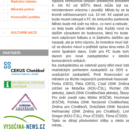
vyplývá nemožnost čerpání předběžně přislíben
Radniční okénko
4. mil. Kč od MŠTV, která může být na 
Městská policie
ministerstvem vrácena i později. Městu by se ta
kromě odhlasovaných cca. 10 mil. Kč zaplatí pro
Komunální politika
bude muset vstoupit s FC do smluvního partnersk
Město bude mít úvěr na něco, co není a nebude
co tedy bude užívat někdo jiný. Každý nový ú
KULTURNÍ AKCE
dalším závazkem do budoucna, který ho bud
není odpůrcem fotbalu a ni žádného dalšího spo
naopak, ale je toho názoru, že investice musí bý
už se dlouho mluví o potřebě oprav kina nebo ZU
velmi špatném stavu. Úvěr pro FC bude boh
PARTNEŘI
darem pro nové zastupitelstvo v letošn
komunálních volbách.
Na zastupitelstvu se odehrál jasný střet mezi lob
realistickým pohledem zastupitelů za ODS a
uvažujících zastupitelů. Proti financování u
městem za těchto nejasných podmínek hlasovali
Perka (ODS), Pikla (ODS), Císař (SNK Změna
zdrželi se Motyčka (KDU-ČSL), Richter (S
aktivita), Jakeš (SNK Chotěbořská aktivita), Škar
Pro úvěr zvedli ruku Müller (KSČM), Hochma
(KSČM), Polívka (SNK Nezávislí Chotěbořsk
Změna pro Chotěboř), Doležálek (SNK Nezávisl
Heřmanský (SNK Změna pro Chotěboř), Linh
Gregor (KDU-ČSL), Pour (ČSSD), Tůma (ČSSD).
Takto se dělají předvolební úlitby a nikdo 
města...