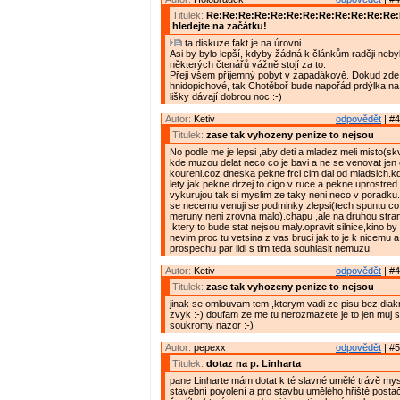
Titulek:
Re:Re:Re:Re:Re:Re:Re:Re:Re:Re:Re:Re
hledejte na začátku!
ta diskuze fakt je na úrovni.
Asi by bylo lepší, kdyby žádná k článkům raději nebyl
některých čtenářů vážně stojí za to.
Přeji všem příjemný pobyt v zapadákově. Dokud zde 
hnidopichové, tak Chotěboř bude napořád prdýlka na
lišky dávají dobrou noc :-)
Autor:
Ketiv
odpovědět
| #4
Titulek:
zase tak vyhozeny penize to nejsou
No podle me je lepsi ,aby deti a mladez meli misto(skv
kde muzou delat neco co je bavi a ne se venovat jen 
koureni.coz dneska pekne frci cim dal od mladsich.kd
lety jak pekne drzej to cigo v ruce a pekne uprostred s
vykurujou tak si myslim ze taky neni neco v poradku
se necemu venuji se podminky zlepsi(tech spuntu c
meruny neni zrovna malo).chapu ,ale na druhou stra
,ktery to bude stat nejsou maly.opravit silnice,kino by
nevim proc tu vetsina z vas bruci jak to je k nicemu a
prospechu par lidi s tim teda souhlasit nemuzu.
Autor:
Ketiv
odpovědět
| #4
Titulek:
zase tak vyhozeny penize to nejsou
jinak se omlouvam tem ,kterym vadi ze pisu bez diakr
zvyk :-) doufam ze me tu nerozmazete je to jen muj
soukromy nazor :-)
Autor:
pepexx
odpovědět
| #5
Titulek:
dotaz na p. Linharta
pane Linharte mám dotat k té slavné umělé trávě mys
stavební povolení a pro stavbu umělého hřiště postač