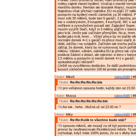
Příklad: Jsem průměrný občan, mám průměrný plat. C
rodinu zajistit vlastní bydlení. Uvažuji o stavbě normá
menšího domku. Nemám ale dostatek financí, musím s
Najednou však přichází nabídka: EU mi půjčí 27 milió
postavím na bydlení menší zámeček za 30 miliónů. P
musí stát 30 miliónů, bude tam 5 garáží, 2 bazény, po
bar s vodotryskem, 8 koupelen, 4 kuchyně, WC s a
ostřikem a vysoušečem pozadí atd. Zajásám! Super, 
musím využít! Stačí, když si 3 milióny půjčím v banc
jako král. Jenže pak začínám přemýšlet. No jo, hmm ..
bydlet jako král, hmm ... Vždyť přece by mi stačilo n
normální domek 4+1 s garáží mi přece musí stačit. A 
úklid, údržbu i na vytápění. Začínám tak trochu počít
zjišťuji, že domek, který by mi vyhovoval, bych pořídi
miliónu. Váhám, váhám, nabídka EU je přece tak výh
podávat žádost o dotaci, ale nakonec si beru v bance
2,5 miliónu a postavím si menší domek 4+1 s garáží. 
spoludiskutující občané?
(Ještě na vysvětlenou dodávám, že další podmínkou 
luxusní zámeček nesmím 100 let prodat ani pronajíma
Autor:
Mikeš
odpovědět
| #8
Titulek:
Re:Re:Re:Re:Re:ble
pro veřejnost spousta hodin, každý den od 23.00 
Autor:
Mussa
odpovědět
| #8
Titulek:
Re:Re:Re:Re:Re:Re:ble
Asi tak...hehe...Možná už od 22:00 ne ?
Autor:
Miky
odpovědět
| #8
Titulek:
Re:Re:Kolik to všechno bude stát?
spousta milionů, ale musejí za ně být posteveny vě
provoz by neufinancovalo třicetitisícové město. To s
rozhoduje, když máte 100% jistotu, že se s dluhy bu