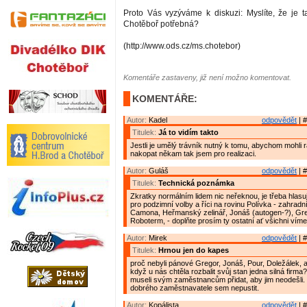
Proto Vás vyzýváme k diskuzi: Myslíte, že je ta
Chotěboř potřebná?
(http://www.ods.cz/ms.chotebor)
Komentáře zastaveny, již není možno komentovat.
KOMENTÁŘE:
Autor:
Kadel
odpovědět
| #
Titulek:
Já to vidím takto
Jestli je umělý trávník nutný k tomu, abychom mohli
nakopat někam tak jsem pro realizaci.
Autor:
Guláš
odpovědět
| #
Titulek:
Technická poznámka
Zkratky normálním lidem nic neřeknou, je třeba hlasují
pro podzimní volby a říci na rovinu Polívka - zahradn
Camona, Heřmanský zelinář, Jonáš (autogen-?), Gre
Roboterm, - doplňte prosím ty ostatní ať všichni víme
Autor:
Mirek
odpovědět
| #
Titulek:
Hrnou jen do kapes
proč nebyli pánové Gregor, Jonáš, Pour, Doležálek, a 
když u nás chtěla rozbalit svůj stan jedna silná firma
museli svým zaměstnancům přidat, aby jim neodešli. T
dobrého zaměstnavatele sem nepustit.
Autor:
Kopálista
odpovědět
| #