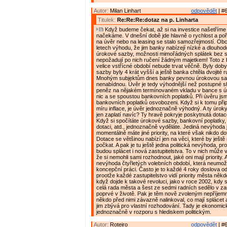
Autor:
Milan Linhart
odpovědět
| #6
Titulek:
Re:Re:Re:dotaz na p. Linharta
Když budeme čekat, až si na investice našetříme
načekáme. V dnešní době jde hlavně o rychlost a poř
na úvěr nebo na leasing se stalo samozřejmostí. Obc
letech výhodu, že jim banky nabízejí nízké a dlouho
úrokové sazby, možnosti mimořádných splátek bez 
nepožadují po nich ručení žádným majetkem! Toto z 
velice vstřícné období nebude trvat věčně. Byly dob
sazby byly 4 krát vyšší a ještě banka chtěla dvojité 
Mnohým subjektům dnes banky pevnou úrokovou sa
nenabídnou. Úvěr je tedy výhodnější než postupné
peněz na nějakém termínovaném vkladu v bance s ú
nic a se spoustou bankovních poplatků. Při úvěru jsm
bankovních poplatků osvobozeni. Když si k tomu přip
míru inflace, je úvěr jednoznačně výhodný. A ty úroky
jen zaplatí navíc? Ty hravě pokryje poskytnutá dotac
Když si spočítáte úrokové sazby, bankovní poplatky, i
dotaci, atd., jednoznačně vyděláte. Jediná nevýhoda 
momentálně máte jiné priority, na které však nikdo do
Dotace se většinou nabízí jen na věci, které by ještě 
počkat. A pak je tu ještě jedna politická nevýhoda, pr
budou splácet i nová zastupitelstva. To v nich může v
že si nemohli sami rozhodnout, jaké oni mají priority. A
nevýhoda čtyřletých volebních období, která neumož
koncepční práci. Často je to každé 4 roky doslova od
prootže každé zastupitelstvo vidí priority města někde
když dojde k takové revoluci, jako v roce 2002, kdy 
celá rada města a šest ze sedmi radních sedělo v zas
poprvé v životě. Pak je těm nově zvoleným nepříjemn
někdo před nimi závazně nalinkoval, co mají splácet a
jim zbývá pro vlastní rozhodování. Tady je ekonomic
jednoznačně v rozporu s hlediskem politickým.
Autor:
Roteiro
odpovědět
| #6