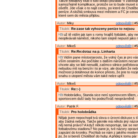
Takže fotbalový klub o tuto dotaci požádal "v zastoup
samozřejmě komplikace, protože se to bude muset sl
ošetřit. Jde však o to najít cestu, po které do Chotěb
peníze. A složitá smlouva mezi městem a FC je cenou 
které sem do města přijdou.
Autor:
Miky
odpovědět
| #5
Titulek:
Re:zase tak vyhozeny penize to nejsou
už tě vidím jak tam s romy hrajěš fotbálek, aby neh
neoplivávali náměstí, nikoho tam stejně nepustí jako 
Autor:
Mikeš
odpovědět
| #5
Titulek:
Re:Re:dotaz na p. Linharta
Vidím pane místostarosto, že volný čas je pro vás 
vším ostatním. Asi počítáte s dalším nárůstem nezam
chcete aby se lidé nenudili, zatímco silnice potřebov
nebudou mít na benzín i to je vize, ale doufám že ne
možnost ji dotáhnout do konce přesto, že jste to rozjel
snahu o utopení města vám také nelze upřít
Autor:
Mikeš
odpovědět
| #5
Titulek:
Re::-)
Holobrádku, Standa sice není sportovcem tělem, al
sportovcem duší tady ho podezříváš neoprávněně
Autor:
Patrik F.
odpovědět
| #5
Titulek:
Pro holobrádka
Nějak jsem nepochopil tvá slova o úrovni diskuse s tí
aby žádná nebyla. Takže jakmile má někdo jiný názor 
něj nemá právo? A když někdo nesportuje, tak se nem
fotbalovému stadionu? No pane jo, tvé názory opravd
zapsání do kroniky. Pochlub se nám z jakého moder
jsi, že si bereš Chotěboř do huby. A přidej k tomu pár v