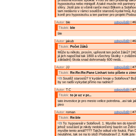
příslušná komise spolkla. Proto se tam přidávají tako
hypostezka nebo minigolf. A také musíte mít partnery
sféry. Jistě jste si všimli ranče mezi Bílkem a Sobiň
tam nedávno v rámci soutěže starostů kydal hnůj. A p
koně pro hypostezku a ten partner pro projekt Podou
Autor:
ble
odpovědět
| #6
Titulek:
ble
ble
Autor:
jakub
odpovědět
| #6
Titulek:
Počet žáků
Může tu někdo, prosím, upřesnit ten počet žáků? 240
já jich napočítal tak 1800 a všechny školky + zvláštn
základní) škola snad dohromady 600 nedá...
Autor:
JJ
odpovědět
| #7
Titulek:
Re:Re:Re:Pane Linhart toto píšete o zim
Soutěž starostů? V kydání hnoje u Sobiňova? Bož
by se radši vykydat přímo na radnici?
Autor:
T.C
odpovědět
| #7
Titulek:
to je uz v pr...
tato investice je pro mesto velice potrebna...asi tak 
pivo
Autor:
roman
odpovědět
| #7
Titulek:
Re:ble
To: hypoareál v Sobiňově. 1. Myslíte ten do kteréh
jehož součástí je nikdy nedokončený bazén ve Ždírc
myslíte tento areál???? Takže odtud vítr fouká. Pan 
neutáhne, tak se na to složí Podoubraví! 2. Kolik jste