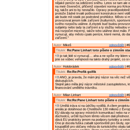
nějaké peníze na odklízení sněhu. Letos se tam ale o
na metr čtvereční, přičemž stavební norma pro Krko
kg, takže ani to by nestačilo. Opravy pravděpodobně
protože žádné trvalé poškození konstrukce není vidě
ale bude mít statik po podrobné prohlídce. Město si m
provozovat jenom tolik zařízení (kulturních, sportovníc
svého rozpočtu utáhne. A zbytek buď budou provoz
subjekty nebo tady ta zařízení a ty služby nebudou 
má rozpočet mizerný, takže toho utáhne dost málo. 
vynucují, aby město cpalo peníze, které nemá, do dal
zařízení."
Autor:
Mikeš
odpovědět
| #6
Titulek:
Re:Pane Linhart toto píšete o zimním st
jo tak lidé si vynucují.... aha a ne spíše my lidem
jste se vůbec veřejnosti na takto drahý projekt, co si
Autor:
Holobrádek
odpovědět
| #6
Titulek:
Re:Re:Profik golfik
ANO, je pravda, že mám jiný názor na věc než vě
diskutujících.
Stejně jako měla jiný názor městské zastupitelstvo, 
financování umělého trávníku.
Autor:
Milan Linhart
odpovědět
| #6
Titulek:
Re:Re:Pane Linhart toto píšete o zimním
Umělá tráva si na údržbu vydělá. A cílem projektu
areálu je dotáhnout do Chotěboře 130 milionů z Evro
EU dávala na opravy místních komunikací nebo na 
důchodců, určitě bychom těmto věcem dali přednost
dává EU prakticky jenom na podporu turistiky a cest
Ono je docela fuška zabalit sportoviště pro školy, op
koupaliště pro občany města do turistického obalu ta