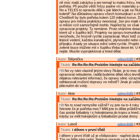
ně moc malá zakázka a ani nemají tu malou frézu, kte
potřeba. Při použití větší frézy padne víc materiálu a
No a TELES to opravdu dělá v pár lidech a jak se řík
koleně".Na důkladnou opravu všech komunikací a c
Chotěboři by bylo potřeba kolem 120 milionů korun. D
opravy pro města prakticky neexistují. Jen pro malé 
si město vzít samozřejmě mohlo. Napřed by se však
zpracovat projekty. Ty nemáme. Proto sháníme dotac
které už v šuplíku leží. Projekty na opravu komunikac
nevýhodu, že hrozně rychle zastarávají. Musí totiž z
liniové vedení, každou kanalizační, plynovodní nebo
přípojku. A tady se situace mění velmi rychle. Projek
zelené louce můžete mít v šuplíku třeba deset let. U
nejde. Musíte vyprojektovat a hned dělat.
Autor:
Štěpnička
odpovědět
| #3
Titulek:
Re:Re:Re:Re:Problém hledejte na začátk
No vy nám vlastně jinými slovy říkáte, je to moc d
opravovat nebudeme, raději budeme dělat něco levně
nějakou relevantní informaci, že opravy silnic výrazně
odhlasovali zrušení dopravy ve městě? Jinak je vaše
plácnutím do vody.
Autor:
Alois
odpovědět
| #3
Titulek:
Re:Re:Re:Re:Problém hledejte na začátk
No to snad nemyslíte vážně? vy jste na to 4 roky 
řeknete že je potřeba moc? Měli jste to dělat průběžn
čas poslat fotbalisty i s hokejistama do kopru a hned 
kdyby se měli hokejistům a fotbalistům prodat dresy
Autor:
Luboš
odpovědět
| #3
Titulek:
i dětem v první třídě
I dětem v první třídě už je vštěpováno - napřed úkol
Tím se řiďte páni radní. Nejprve opravte co je třeba 