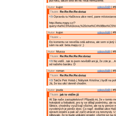
půl roku, takže šest let nic říkat nemůžeme.
Autor:
kujon
odpovědět
| #9
Titulek:
Re:Re:Re:Re:dotaz
Opravdu tu Haškova ulice není, pane místostaros
http://beta.mapy.cz/?
query=ha%C5%A1kova,%20chot%C4%9Bbo%C5%99&
Autor:
kujon
odpovědět
| #9
Titulek:
.
Do komentu se nevešla celá adresa, ale sem si jistý ž
sám na adr. beta.mapy.cz ;)
Autor:
Mussa
odpovědět
| #9
Titulek:
Re:Re:Re:Re:Re:dotaz
No vidíš...tak to jsem nevěděl ani já, že zde je....A
od našeho baráku :D
Autor:
roman
odpovědět
| #9
Titulek:
Re:Re:Re:Re:dotaz
Takže Petr Holub ( Nábytek Kristína ) bydlí na pol
Já, že tou ulicí denně chodím.
Autor:
jouda
odpovědět
| #9
Titulek:
jak to vidím já
Ať žije naše zastupitelstvo!! Připadá mi, že v tomto m
hokejisté a fotbalisté, pro ty se dělají podmínky, ale n
Silnice, chodníky využívají všichni, ale na ty peníze n
vyvolených je peněz dost. Co např. dodělat ulice Ha
opravit ostatní a pak až začít utrácet za nesmysly. U
slibovalo, že to bude unikátní projekt, všichni se na n