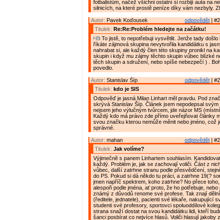
fotbalistům, načež všichni ostatní si rozbijí auta na
silnicích, na které prostě peníze díky vám nezbyly. Zl
Autor:
Pavek Koďousek
odpovědět
| #2
Titulek:
Re:Re:Problém hledejte na začátku!
To jistě, to nepotřebuji vysvětlit. Jenže tady došlo
říkáte zájmová skupina nevytvořila kandidátku s jas
nahrabat si, ale každý člen této skupiny pronikl na ka
skupin i když mu zájmy těchto skupin vůbec blízké ne
těch skupin a sdružení, nebo spíše nebezpečí ) . Boh
povedlo.
Autor:
Stanislav Šíp
odpovědět
| #2
Titulek:
kdo je SIS
Odpověď je jasná Milan Linhart měl pravdu. Pod zna
skrývá Stanislav Šíp. Článek jsem nepodepsal svý
nejsem jeho výlučným tvůrcem, jde názor MS (místn
Každý kdo má právo zde přímo uveřejňovat články m
svou značku kterou nemůže měnit nebo jméno, což j
správné.
Autor:
mahan
odpovědět
| #2
Titulek:
Jak volíme?
Výjimečně s panem Linhartem souhlasím. Kandidova
každý. Problém je, jak se zachovají voliči. Část z ni
vůbec, další zatrhne stranu podle přesvědčení, stejn
do PS. Pokud si dá někdo tu práci, a zatrhne 19(? so
jmen napříč spektrem, koho zatrhne? No přece toho
alespoň podle jména, ať proto, že ho potřebuje, nebo 
známý z důvodů renome své profese. Tak znají děln
(ředitele, jednatele), pacienti své lékaře, nakupující s
studenti své profesory, sportovci spoluoddílové kole
strana snaží dostat na svou kandidátku lidi, kteří bud
šanci posbírat co nejvíce hlasů. Voliči hlasují jakoby