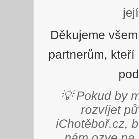
jej
Děkujeme všem 
partnerům, kteří
pod
💡 Pokud by m
rozvíjet p
iChotěboř.cz, 
nám ozve na