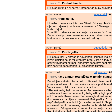
Titulek:
Re:Pro holobrádka
ja se divim ze si beres Chotěboř do huby zrovna 
Autor:
mahan
odpovědět
| #6
Titulek:
Profik golfik
Mrkněte zde na stránkách na článek "Noviny Havlíčk
- je tam zajímavý popis megaprojektu za 260 mega. Ve
bude zřejmě
"speciální turistická stezka pro jezdce na koních" neb
Doporučení pro nespokojené se stavem silnic: sleduj
budoucnosti - prodejte auto, kupte koně :-)
Autor:
Mikeš
odpovědět
| #6
Titulek:
Re:Profik golfik
je to super, v okrese je devět koní, jeden kulhá a
jezdit, dalších pět je těžkých pro práci v lese a tady 
stavby hypostezek mezi obcemi v době kdy není mož
bez podvrtnutého kontíku či zničeného tlumiče
Autor:
Jurda
odpovědět
| #6
Titulek:
Pane Linhart toto píšete o zimním stadi
Dovolil jsem si vás citovat, takto pláčete kolem zimní
potom zvednete ruku pro umělý trávník a podobné v
Vaše slova z diskuze k zimnímu stadionu:
"Především by bylo dobré vědět, že projektanta stře
stadionu ani ve snu nenapadlo, že by někdy bylo pot
odklízet sníh. Proto na tu střechu nevybudoval vůbe
dostanete se na ni jen z vysokozdvižné plošiny. A to 
například plošina technických služeb je krátká. Na pro
ovšem nikdo nic nevezme, protože podle tabulek měl
únosnost 100 kg na metr čtvereční a on pro jistotu v
První tři zimy to bylo v pohodě, takže nikoho ani nen