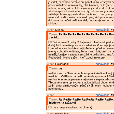
je vidět, že vůbec nemáte ani ponětí o současných 
prací, asfaltové obalovačky, atd. A o tom, že když se 
nebo chodník, tak se také vyměňují vodovodní a kana
silniční vpusti, kanalizační šachty, rekonstruuje veřej
vkládají chráničky pro budoucí optické rozvody, aby
nemuselo celé město zase rozkopat, atd. prostě se r
dokonce vyměňují veškeré sítě, neoravuje se pouze
silnice.
Autor:
Mussa
odpovědět
| #4
Titulek:
Re:Re:Re:Re:Re:Re:Re:Re:Re:Re:Re:Prob
začátku!
Beton zraje 3 týdny ? Zajímavé....No každopádně 
drahý.Možná máte pravdu a možná ne.Víte co je jisté
komunikace a chodníky mají přednost před fotbalový
jste vy schválily je důkaz, že tam sedí lidé, kteří by 
neměly.A nejsem zastáncem žádné politické strany.A 
Rozhodně nikoho z těch, kteří zvedli ruku pro.
Autor:
Holobrádek
odpovědět
| #4
Titulek:
:-)
nedivím se, že Standa nechce opravit stadion, který 
troskách. Viděl ho snad někdo někdy sportovat? Mož
nechovávat se za partajní stejnokroj a napsat něco 
Třeba nehceme opravovat stadion, jelikož chceme něc
zatím u úst zmiňovaných pánů slyšíme jen nechcem
nechceme...
Autor:
.
odpovědět
| #4
Titulek:
Re:Re:Re:Re:Re:Re:Re:Re:Re:Re:Re:Re
hledejte na začátku!
nauč se pravopisu chytrolíne :-)
Autor:
Holobrádek
odpovědět
| #4