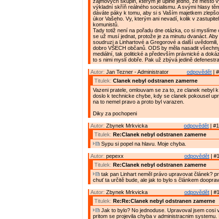
zájmových skupin, kterým je úplně jedno, že město 
výkladní skříň reálného socialismu. A svými hlasy t
dáváte páky k tomu, aby si s Vaším majetkem zlepšov
úkor Vašeho. Vy, kterým ani nevadí, kolik v zastupite
komunistů.
Tady totiž není na pořadu dne otázka, co si myslíme o
se už musí jednat, protože je za minutu dvanáct. Aby s
soudruzi a Linhartové a Gregorové a další uvědomili,
dobro VŠECH občanů. ODS by měla nasadit všechny 
mediální, tak politické a především právnické a doká
to s nimi myslí dobře. Pak už zbývá jedině defenestr
Autor:
Jan Tezner - Administrator
odpovědět
| #
Titulek:
Clanek nebyl odstranen zamerne
Vazeni pratele, omlouvam se za to, ze clanek nebyl k 
doslo k technicke chybe, kdy se clanek pokousel up
na to nemel pravo a proto byl varazen.
Diky za pochopeni
Autor:
Zbynek Mrkvicka
odpovědět
| #1
Titulek:
Re:Clanek nebyl odstranen zamerne
Sypu si popel na hlavu. Moje chyba.
Autor:
pepexx
odpovědět
| #1
Titulek:
Re:Clanek nebyl odstranen zamerne
tak pan Linhart neměl právo upravovat článek? p
chuť ta určitě bude, ale jak to bylo s článkem doopra
Autor:
Zbynek Mrkvicka
odpovědět
| #1
Titulek:
Re:Re:Clanek nebyl odstranen zamerne
Jak to bylo? No jednoduse. Upravoval jsem cosi v
pritom se projevila chyba v administracnim systemu