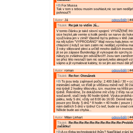
For:Mussa
Tak v tom s tebou musim souhlasit,nic se tam neděje!!
pohnout?!
Autor:
Já
odpovědět
| #4
Titulek:
Re:jak to vidím Já...
V tomto článku je také slovní spojení: VYVÁŽENÉ I
sice hezké,ale vemte si kolik peněz se narve do hokej
využívána jen v zimě! Vlastně byl tu jednou v létě Ja
na něj tušim "VYPRODÁNO" Mají novou halu,letos r
chlazení (i když se tam zatim nic neděje),výměna ma
3 roky slibované plexi a určitě mnoho dalších investi
jít se po zápase Bundesligy jít vykoupat do sprchy,to j
nátury,to zvládnou jen odvážlivci!!! Jsou tam zaměstnan
se přez léto nesnaží tam nic opravit,nebo alespoň vzí
vápno a jít vymalovat kabiny, to se jim asi musí dát 
Autor:
roman
odpovědět
| #4
Titulek:
Re:for: Otesánek
To jsou tedy zajímavé počty: 2.400 žáků / 30 = cca
minimální odhad, ve třídě je většinou méně než 30 žá
má týdně 2 hodiny tělocviku, tzn. musíme na hřišti pr
týdně. Řekněme, že dokážeme mít vždy 2 třídy na u
současně, stačí tedy 80 hodin týdně. Výuka probíhá 
pátku, tedy 5 dní, vždy od 8:00 do 16:00. Denně ted
pouze pro školy. 5 dnů * 8 hodin = 40 hodin ( pouze 
nám dalších 5 dnů v týdnu! Co teď, bude se snad cv
Někde bude asi chyba...
Autor:
Milan Linhart
odpovědět
| #4
Titulek:
Re:Re:Re:Re:Re:Re:Re:Re:Re:Re:Problém
začátku!
A co třeba technologické lhůty? Například zrání 