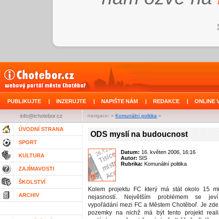
PUBLIKUJTE
|
INZERUJTE
|
NAPIŠTE NÁM
|
REDAKCE
|
ONLINE 
info@ichotebor.cz
navigace: »
Komunální politika
»
ÚVODNÍ STRANA
ODS myslí na budoucnost
SPORT
Datum:
16. květen 2006, 16:16
KULTURA
Autor:
SIS
Rubrika:
Komunální politika
ZAJÍMAVOSTI
ŠKOLSTVÍ
Kolem projektu FC který má stát okolo 15 m
ARCHIV
nejasností. Největším problémem se jeví
vypořádání mezi FC a Městem Chotěboř. Je zde
pozemky na nichž má být tento projekt real