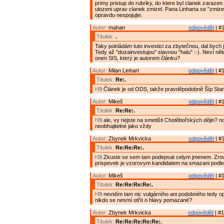
primy pristup do rubriky, do ktere byl clanek zarazen
ulozeni uprav clanek zmizel. Pana Linharta se "zmiz
opravdu nespojujte.
Autor:
mahan
odpovědět
| #1
Titulek:
.
Taky pokládám tuto investici za zbytečnou, dal bych ji
Tedy až "dozainvestujou" slavnou "halu" :-). Neví něk
onen SIS, který je autorem článku?
Autor:
Milan Linhart
odpovědět
| #1
Titulek:
Re:.
Článek je od ODS, takže pravděpodobně Šíp Stan
Autor:
Mikeš
odpovědět
| #1
Titulek:
Re:Re:.
ale, vy nejste na smetišti Chotěbořských dějin? no
neobhajitelné jako vždy
Autor:
Zbynek Mrkvicka
odpovědět
| #1
Titulek:
Re:Re:Re:.
Zkuste se sem tam podepsat celym jmenem. Zrov
prispevek je vzorovym kandidatem na smazani podle
Autor:
Mikeš
odpovědět
| #1
Titulek:
Re:Re:Re:Re:.
nevidím tam nic vulgárního ani podobného tedy 
nikdo se nesmí otřít o hlavy pomazané?
Autor:
Zbynek Mrkvicka
odpovědět
| #1
Titulek:
Re:Re:Re:Re:Re:.