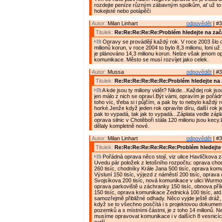
rozdejte peníze různým zábavným spolkům, ať už to j
hokejisté nebo potápěči
Autor:
Milan Linhart
odpovědět
| #3
Titulek:
Re:Re:Re:Re:Re:Problém hledejte na zač
Opravy se provádějí každý rok. V roce 2003 šlo 
milionů korun, v roce 2004 to bylo 8,3 milionu, loni už 
je plánováno 14,3 milionu korun. Nelze však jenom o
komunikace. Město se musí rozvíjet jako celek.
Autor:
Mussa
odpovědět
| #3
Titulek:
Re:Re:Re:Re:Re:Re:Problém hledejte na 
A kde jsou ty miliony vidět? Nikde...Každej rok jso
jen málo z nich se opraví.Být vámi, opravím je pořád
toho víc, třeba si i půjčím, a pak by to nebylo každý r
horké.Jenže když jeden rok opravíte díru, další rok j
pak to vypadá, tak jak to vypadá...Záplata vedle zápla
oprava silnic v Chotěboři stála 120 milionu jsou kecy
dělaly kompletně nové.
Autor:
Milan Linhart
odpovědět
| #3
Titulek:
Re:Re:Re:Re:Re:Re:Re:Problém hledejte 
Pořádná oprava něco stojí, viz ulice Havlíčkova z
Uvedu pár položek z letošního rozpočtu: oprava chodn
260 tisíc, chodníky Krále Jana 500 tisíc, oprava ko
Výsluní 150 tisíc, výjezd z náměstí 200 tisíc, oprava
Svojsíkova 200 tisíc, nová komunikace v ulici Wurmov
oprava parkoviště u záchranky 150 tisíc, obnova pří
150 tisíc, oprava komunikace Zednická 100 tisíc, atd
samozřejmě přibližné odhady. Něco vyjde ještě dráž, j
když se to všechno posčítá i s projektovou dokumen
pozemků a s místními částmi, je z toho 14 milionů. N
musíme opravovat komunikace i v dalších 8 vesnicíc