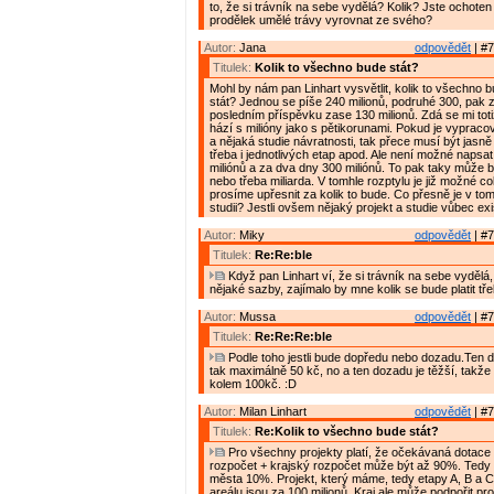
to, že si trávník na sebe vydělá? Kolik? Jste ochote
prodělek umělé trávy vyrovnat ze svého?
Autor:
Jana
odpovědět
| #7
Titulek:
Kolik to všechno bude stát?
Mohl by nám pan Linhart vysvětlit, kolik to všechno
stát? Jednou se píše 240 milionů, podruhé 300, pak 
posledním příspěvku zase 130 milionů. Zdá se mi toti
hází s milióny jako s pětikorunami. Pokud je vypraco
a nějaká studie návratnosti, tak přece musí být jasn
třeba i jednotlivých etap apod. Ale není možné napsa
miliónů a za dva dny 300 miliónů. To pak taky může 
nebo třeba miliarda. V tomhle rozptylu je již možné co
prosíme upřesnit za kolik to bude. Co přesně je v tom
studii? Jestli ovšem nějaký projekt a studie vůbec exi
Autor:
Miky
odpovědět
| #7
Titulek:
Re:Re:ble
Když pan Linhart ví, že si trávník na sebe vydělá
nějaké sazby, zajímalo by mne kolik se bude platit tř
Autor:
Mussa
odpovědět
| #7
Titulek:
Re:Re:Re:ble
Podle toho jestli bude dopředu nebo dozadu.Ten 
tak maximálně 50 kč, no a ten dozadu je těžší, takže
kolem 100kč. :D
Autor:
Milan Linhart
odpovědět
| #7
Titulek:
Re:Kolik to všechno bude stát?
Pro všechny projekty platí, že očekávaná dotace 
rozpočet + krajský rozpočet může být až 90%. Tedy
města 10%. Projekt, který máme, tedy etapy A, B a 
areálu jsou za 100 milionů. Kraj ale může podpořit pr