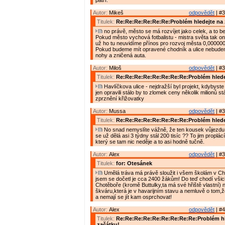
patří.
Autor:
Mikeš
odpovědět
| #3
Titulek:
Re:Re:Re:Re:Re:Re:Problém hledejte na 
no právě, město se má rozvíjet jako celek, a to bez
Pokud město vychová fotbalistu - mistra světa tak o
už ho tu neuvidíme přínos pro rozvoj města 0,000000
Pokud budeme mít opravené chodník a ulice nebude
nohy a zničená auta.
Autor:
Miloš
odpovědět
| #3
Titulek:
Re:Re:Re:Re:Re:Re:Re:Re:Problém hlede
Havlíčkova ulice - nejdražší byl projekt, kdybyste j
jen opravili stálo by to zlomek ceny několik milionů stál
zprznění křižovatky
Autor:
Mussa
odpovědět
| #3
Titulek:
Re:Re:Re:Re:Re:Re:Re:Re:Problém hlede
No snad nemyslíte vážně, že ten kousek vůjezdu 
se už dělá asi 3 týdny stál 200 tisíc ?? To jim proplá
který se tam nic neděje a to asi hodně tučně.
Autor:
Alex
odpovědět
| #3
Titulek:
for: Otesánek
Umělá tráva má právě sloužit i všem školám v Cho
jsem se dočetl je cca 2400 žákům! Do teď chodí všic
Chotěboře (kromě Buttulky,ta má své hřiště vlastní) n
škváru,která je v havarijním stavu a nemluvě o tom,ž
a nemají se jít kam osprchovat!
Autor:
Alex
odpovědět
| #4
Titulek:
Re:Re:Re:Re:Re:Re:Re:Re:Re:Problém hl
začátku!