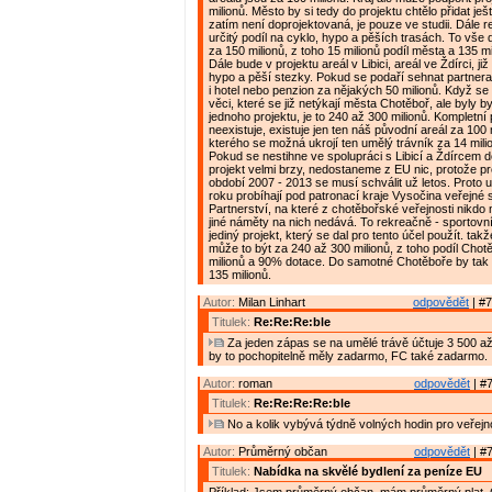
milionů. Město by si tedy do projektu chtělo přidat ješ
zatím není doprojektovaná, je pouze ve studii. Dále r
určitý podíl na cyklo, hypo a pěších trasách. To vš
za 150 milionů, z toho 15 milionů podíl města a 135 mi
Dále bude v projektu areál v Libici, areál ve Ždírci, j
hypo a pěší stezky. Pokud se podaří sehnat partnera
i hotel nebo penzion za nějakých 50 milionů. Když se n
věci, které se již netýkají města Chotěboř, ale byly 
jednoho projektu, je to 240 až 300 milionů. Kompletní 
neexistuje, existuje jen ten náš původní areál za 100 
kterého se možná ukrojí ten umělý trávník za 14 mili
Pokud se nestihne ve spolupráci s Libicí a Ždírcem d
projekt velmi brzy, nedostaneme z EU nic, protože pr
období 2007 - 2013 se musí schválit už letos. Proto 
roku probíhají pod patronací kraje Vysočina veřejn
Partnerství, na které z chotěbořské veřejnosti nikdo
jiné náměty na nich nedává. To rekreačně - sportovn
jediný projekt, který se dal pro tento účel použít. takž
může to být za 240 až 300 milionů, z toho podíl Cho
milionů a 90% dotace. Do samotné Chotěboře by tak m
135 milionů.
Autor:
Milan Linhart
odpovědět
| #7
Titulek:
Re:Re:Re:ble
Za jeden zápas se na umělé trávě účtuje 3 500 až
by to pochopitelně měly zadarmo, FC také zadarmo.
Autor:
roman
odpovědět
| #7
Titulek:
Re:Re:Re:Re:ble
No a kolik vybývá týdně volných hodin pro veřejn
Autor:
Průměrný občan
odpovědět
| #7
Titulek:
Nabídka na skvělé bydlení za peníze EU