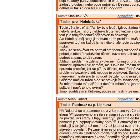
šuplíku který pan vedouci investic okopíroval z mega
žádostí o dotaci. nebo bude nutné aby Desing vyprac
odhaduju tak za cca 600 000 kč ???????
Autor:
Stanislav Šíp
odpovědět
| #5
Titulek:
pro "Holobrádka"
Tvoje věta je trefná: "Asi by bylo lepší, kdyby žádná 
nebyla, jelikož nárory některých čtenářů vážně stojí 
tom je a tvůj předchozí příspěvek to dokazuje.
Ale klidně na něj reaguji, nemám s tím problém, máš
sportovní typ, no každý jsme nějaký, ale tvoje uvažov
nízké.
Jinak se schovávat za partajní sterjnokroj rozhodně 
pokud je něco "kolektivním dílem", názorem, tak se 
podepsat sám, to dá rozum.
A hlavní problém, a zde již skutečně můj názor proti 
stadionu opravdu nic nemám, ale s investicí města 
opravdu problém, jak se píše v článku, není řádně zaj
problém s pozemky atd. nebudu to opakovat. Samosta
úvěrování města pro tento účel. Je zde nutno uvažova
uděláme umělou trávu a co se stávajícím stadionem, 
že město bude mít dalších x desítek milionů na jeho 
splácení např. tohoto úvěru?
Jinak souhlasím s Ketivem, pouze si myslím, že um. t
Autor:
Milan Linhart
odpovědět
| #5
Titulek:
Re:dotaz na p. Linharta
Nejedná se o osamocenou a z kontextu vytrženou i
etapa "A" sportovního areálu se vším všudy a s veš
na pokračující etapy. Etapy jsou čtyři, přičemž do fá
povolení jsou vyprojektovány první tři. Fotbalový klu
udělat jiný projekt než ten, který už je a má územní r
stavební povolení. Ke změně investora dochází z je
důvodu: aby do Chotěboře mohla přijít dotace. Podle
podmínek ministerstva školství nemůže být příjemc