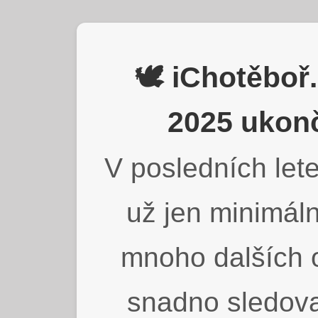
🕊️ iChotěbo
2025 ukonč
V posledních lete
už jen minimáln
mnoho dalších o
snadno sledova