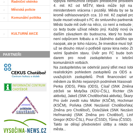
vyplývá nemožnost čerpání předběžně přislíben
Radniční okénko
4. mil. Kč od MŠTV, která může být na 
Městská policie
ministerstvem vrácena i později. Městu by se ta
kromě odhlasovaných cca. 10 mil. Kč zaplatí pro
Komunální politika
bude muset vstoupit s FC do smluvního partnersk
Město bude mít úvěr na něco, co není a nebude
co tedy bude užívat někdo jiný. Každý nový ú
KULTURNÍ AKCE
dalším závazkem do budoucna, který ho bud
není odpůrcem fotbalu a ni žádného dalšího spo
naopak, ale je toho názoru, že investice musí bý
už se dlouho mluví o potřebě oprav kina nebo ZU
velmi špatném stavu. Úvěr pro FC bude boh
PARTNEŘI
darem pro nové zastupitelstvo v letošn
komunálních volbách.
Na zastupitelstvu se odehrál jasný střet mezi lob
realistickým pohledem zastupitelů za ODS a
uvažujících zastupitelů. Proti financování u
městem za těchto nejasných podmínek hlasovali
Perka (ODS), Pikla (ODS), Císař (SNK Změna
zdrželi se Motyčka (KDU-ČSL), Richter (S
aktivita), Jakeš (SNK Chotěbořská aktivita), Škar
Pro úvěr zvedli ruku Müller (KSČM), Hochma
(KSČM), Polívka (SNK Nezávislí Chotěbořsk
Změna pro Chotěboř), Doležálek (SNK Nezávisl
Heřmanský (SNK Změna pro Chotěboř), Linh
Gregor (KDU-ČSL), Pour (ČSSD), Tůma (ČSSD).
Takto se dělají předvolební úlitby a nikdo 
města...