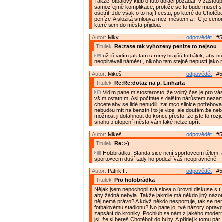
Takže fotbalový klub o tuto dotaci požádal "v zastoup
samozřejmě komplikace, protože se to bude muset sl
ošetřit. Jde však o to najít cestu, po které do Chotěb
peníze. A složitá smlouva mezi městem a FC je cenou 
které sem do města přijdou.
Autor:
Miky
odpovědět
| #5
Titulek:
Re:zase tak vyhozeny penize to nejsou
už tě vidím jak tam s romy hrajěš fotbálek, aby neh
neoplivávali náměstí, nikoho tam stejně nepustí jako 
Autor:
Mikeš
odpovědět
| #5
Titulek:
Re:Re:dotaz na p. Linharta
Vidím pane místostarosto, že volný čas je pro vás 
vším ostatním. Asi počítáte s dalším nárůstem nezam
chcete aby se lidé nenudili, zatímco silnice potřebov
nebudou mít na benzín i to je vize, ale doufám že ne
možnost ji dotáhnout do konce přesto, že jste to rozjel
snahu o utopení města vám také nelze upřít
Autor:
Mikeš
odpovědět
| #5
Titulek:
Re::-)
Holobrádku, Standa sice není sportovcem tělem, al
sportovcem duší tady ho podezříváš neoprávněně
Autor:
Patrik F.
odpovědět
| #5
Titulek:
Pro holobrádka
Nějak jsem nepochopil tvá slova o úrovni diskuse s tí
aby žádná nebyla. Takže jakmile má někdo jiný názor 
něj nemá právo? A když někdo nesportuje, tak se nem
fotbalovému stadionu? No pane jo, tvé názory opravd
zapsání do kroniky. Pochlub se nám z jakého moder
jsi, že si bereš Chotěboř do huby. A přidej k tomu pár v