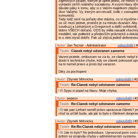
zájmových skupin, kterým je úplně jedno, že město 
výkladní skříň reálného socialismu. A svými hlasy t
dáváte páky k tomu, aby si s Vaším majetkem zlepšov
úkor Vašeho. Vy, kterým ani nevadí, kolik v zastupite
komunistů.
Tady totiž není na pořadu dne otázka, co si myslíme o
se už musí jednat, protože je za minutu dvanáct. Aby s
soudruzi a Linhartové a Gregorové a další uvědomili,
dobro VŠECH občanů. ODS by měla nasadit všechny 
mediální, tak politické a především právnické a doká
to s nimi myslí dobře. Pak už zbývá jedině defenestr
Autor:
Jan Tezner - Administrator
odpovědět
| #
Titulek:
Clanek nebyl odstranen zamerne
Vazeni pratele, omlouvam se za to, ze clanek nebyl k 
doslo k technicke chybe, kdy se clanek pokousel up
na to nemel pravo a proto byl varazen.
Diky za pochopeni
Autor:
Zbynek Mrkvicka
odpovědět
| #1
Titulek:
Re:Clanek nebyl odstranen zamerne
Sypu si popel na hlavu. Moje chyba.
Autor:
pepexx
odpovědět
| #1
Titulek:
Re:Clanek nebyl odstranen zamerne
tak pan Linhart neměl právo upravovat článek? p
chuť ta určitě bude, ale jak to bylo s článkem doopra
Autor:
Zbynek Mrkvicka
odpovědět
| #1
Titulek:
Re:Re:Clanek nebyl odstranen zamerne
Jak to bylo? No jednoduse. Upravoval jsem cosi v
pritom se projevila chyba v administracnim systemu