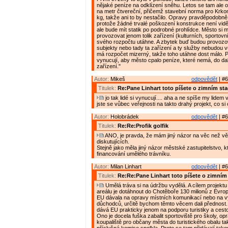
nějaké peníze na odklízení sněhu. Letos se tam ale o
na metr čtvereční, přičemž stavební norma pro Krko
kg, takže ani to by nestačilo. Opravy pravděpodobně
protože žádné trvalé poškození konstrukce není vidě
ale bude mít statik po podrobné prohlídce. Město si m
provozovat jenom tolik zařízení (kulturních, sportovníc
svého rozpočtu utáhne. A zbytek buď budou provoz
subjekty nebo tady ta zařízení a ty služby nebudou 
má rozpočet mizerný, takže toho utáhne dost málo. 
vynucují, aby město cpalo peníze, které nemá, do dal
zařízení."
Autor:
Mikeš
odpovědět
| #6
Titulek:
Re:Pane Linhart toto píšete o zimním st
jo tak lidé si vynucují.... aha a ne spíše my lidem
jste se vůbec veřejnosti na takto drahý projekt, co si
Autor:
Holobrádek
odpovědět
| #6
Titulek:
Re:Re:Profik golfik
ANO, je pravda, že mám jiný názor na věc než vě
diskutujících.
Stejně jako měla jiný názor městské zastupitelstvo, 
financování umělého trávníku.
Autor:
Milan Linhart
odpovědět
| #6
Titulek:
Re:Re:Pane Linhart toto píšete o zimním
Umělá tráva si na údržbu vydělá. A cílem projektu
areálu je dotáhnout do Chotěboře 130 milionů z Evro
EU dávala na opravy místních komunikací nebo na 
důchodců, určitě bychom těmto věcem dali přednost
dává EU prakticky jenom na podporu turistiky a cest
Ono je docela fuška zabalit sportoviště pro školy, op
koupaliště pro občany města do turistického obalu ta