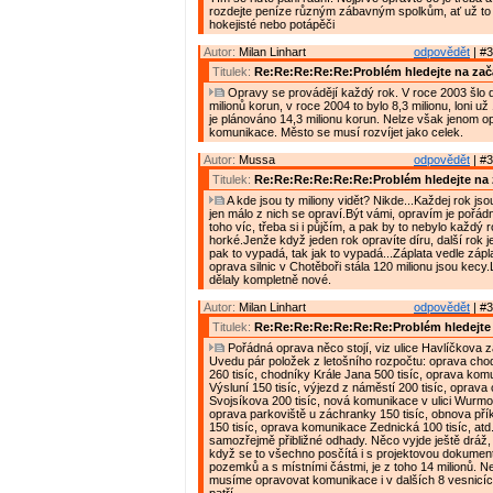
rozdejte peníze různým zábavným spolkům, ať už to j
hokejisté nebo potápěči
Autor:
Milan Linhart
odpovědět
| #3
Titulek:
Re:Re:Re:Re:Re:Problém hledejte na zač
Opravy se provádějí každý rok. V roce 2003 šlo 
milionů korun, v roce 2004 to bylo 8,3 milionu, loni už 
je plánováno 14,3 milionu korun. Nelze však jenom o
komunikace. Město se musí rozvíjet jako celek.
Autor:
Mussa
odpovědět
| #3
Titulek:
Re:Re:Re:Re:Re:Re:Problém hledejte na 
A kde jsou ty miliony vidět? Nikde...Každej rok jso
jen málo z nich se opraví.Být vámi, opravím je pořád
toho víc, třeba si i půjčím, a pak by to nebylo každý r
horké.Jenže když jeden rok opravíte díru, další rok j
pak to vypadá, tak jak to vypadá...Záplata vedle zápla
oprava silnic v Chotěboři stála 120 milionu jsou kecy
dělaly kompletně nové.
Autor:
Milan Linhart
odpovědět
| #3
Titulek:
Re:Re:Re:Re:Re:Re:Re:Problém hledejte 
Pořádná oprava něco stojí, viz ulice Havlíčkova z
Uvedu pár položek z letošního rozpočtu: oprava chodn
260 tisíc, chodníky Krále Jana 500 tisíc, oprava ko
Výsluní 150 tisíc, výjezd z náměstí 200 tisíc, oprava
Svojsíkova 200 tisíc, nová komunikace v ulici Wurmov
oprava parkoviště u záchranky 150 tisíc, obnova pří
150 tisíc, oprava komunikace Zednická 100 tisíc, atd
samozřejmě přibližné odhady. Něco vyjde ještě dráž, j
když se to všechno posčítá i s projektovou dokumen
pozemků a s místními částmi, je z toho 14 milionů. N
musíme opravovat komunikace i v dalších 8 vesnicíc