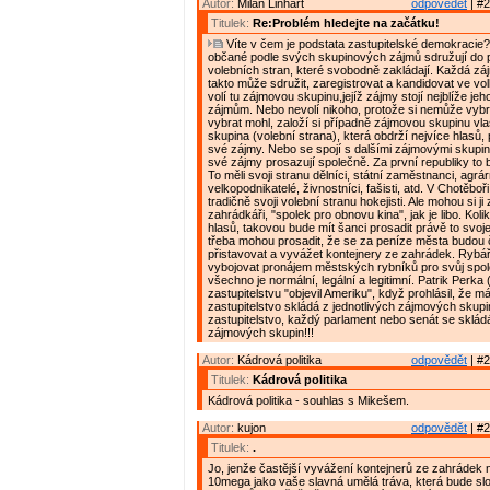
Autor:
Milan Linhart
odpovědět
| #2
Titulek:
Re:Problém hledejte na začátku!
Víte v čem je podstata zastupitelské demokracie?
občané podle svých skupinových zájmů sdružují do p
volebních stran, které svobodně zakládají. Každá z
takto může sdružit, zaregistrovat a kandidovat ve vol
volí tu zájmovou skupinu,jejíž zájmy stojí nejblíže jeh
zájmům. Nebo nevolí nikoho, protože si nemůže vybrat
vybrat mohl, založí si případně zájmovou skupinu vl
skupina (volební strana), která obdrží nejvíce hlasů,
své zájmy. Nebo se spojí s dalšími zájmovými skupin
své zájmy prosazují společně. Za první republiky to b
To měli svoji stranu dělníci, státní zaměstnanci, agrárn
velkopodnikatelé, živnostníci, fašisti, atd. V Chotěboř
tradičně svoji volební stranu hokejisti. Ale mohou si ji z
zahrádkáři, "spolek pro obnovu kina", jak je libo. Kol
hlasů, takovou bude mít šanci prosadit právě to svoje
třeba mohou prosadit, že se za peníze města budou č
přistavovat a vyvážet kontejnery ze zahrádek. Rybář
vybojovat pronájem městských rybníků pro svůj spole
všechno je normální, legální a legitimní. Patrik Perk
zastupitelstvu "objevil Ameriku", když prohlásil, že má
zastupitelstvo skládá z jednotlivých zájmových skup
zastupitelstvo, každý parlament nebo senát se skládá
zájmových skupin!!!
Autor:
Kádrová politika
odpovědět
| #2
Titulek:
Kádrová politika
Kádrová politika - souhlas s Mikešem.
Autor:
kujon
odpovědět
| #2
Titulek:
.
Jo, jenže častější vyvážení kontejnerů ze zahrádek n
10mega jako vaše slavná umělá tráva, která bude slo