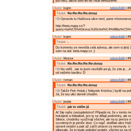
půl roku, takže šest let nic říkat nemůžeme.
Autor:
kujon
odpovědět
| #9
Titulek:
Re:Re:Re:Re:dotaz
Opravdu tu Haškova ulice není, pane místostaros
http://beta.mapy.cz/?
query=ha%C5%A1kova,%20chot%C4%9Bbo%C5%99&
Autor:
kujon
odpovědět
| #9
Titulek:
.
Do komentu se nevešla celá adresa, ale sem si jistý ž
sám na adr. beta.mapy.cz ;)
Autor:
Mussa
odpovědět
| #9
Titulek:
Re:Re:Re:Re:Re:dotaz
No vidíš...tak to jsem nevěděl ani já, že zde je....A
od našeho baráku :D
Autor:
roman
odpovědět
| #9
Titulek:
Re:Re:Re:Re:dotaz
Takže Petr Holub ( Nábytek Kristína ) bydlí na pol
Já, že tou ulicí denně chodím.
Autor:
jouda
odpovědět
| #9
Titulek:
jak to vidím já
Ať žije naše zastupitelstvo!! Připadá mi, že v tomto m
hokejisté a fotbalisté, pro ty se dělají podmínky, ale n
Silnice, chodníky využívají všichni, ale na ty peníze n
vyvolených je peněz dost. Co např. dodělat ulice Ha
opravit ostatní a pak až začít utrácet za nesmysly. U
slibovalo, že to bude unikátní projekt, všichni se na n