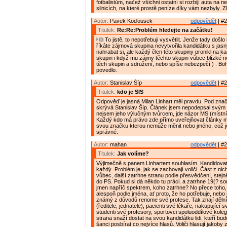
fotbalistům, načež všichni ostatní si rozbijí auta na
silnicích, na které prostě peníze díky vám nezbyly. Zl
Autor:
Pavek Koďousek
odpovědět
| #2
Titulek:
Re:Re:Problém hledejte na začátku!
To jistě, to nepotřebuji vysvětlit. Jenže tady došlo
říkáte zájmová skupina nevytvořila kandidátku s jas
nahrabat si, ale každý člen této skupiny pronikl na ka
skupin i když mu zájmy těchto skupin vůbec blízké ne
těch skupin a sdružení, nebo spíše nebezpečí ) . Boh
povedlo.
Autor:
Stanislav Šíp
odpovědět
| #2
Titulek:
kdo je SIS
Odpověď je jasná Milan Linhart měl pravdu. Pod zna
skrývá Stanislav Šíp. Článek jsem nepodepsal svý
nejsem jeho výlučným tvůrcem, jde názor MS (místn
Každý kdo má právo zde přímo uveřejňovat články m
svou značku kterou nemůže měnit nebo jméno, což j
správné.
Autor:
mahan
odpovědět
| #2
Titulek:
Jak volíme?
Výjimečně s panem Linhartem souhlasím. Kandidova
každý. Problém je, jak se zachovají voliči. Část z ni
vůbec, další zatrhne stranu podle přesvědčení, stejn
do PS. Pokud si dá někdo tu práci, a zatrhne 19(? so
jmen napříč spektrem, koho zatrhne? No přece toho
alespoň podle jména, ať proto, že ho potřebuje, nebo 
známý z důvodů renome své profese. Tak znají děln
(ředitele, jednatele), pacienti své lékaře, nakupující s
studenti své profesory, sportovci spoluoddílové kole
strana snaží dostat na svou kandidátku lidi, kteří bud
šanci posbírat co nejvíce hlasů. Voliči hlasují jakoby