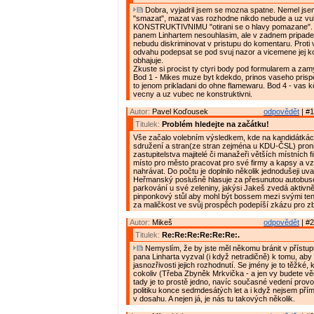
Dobra, vyjadril jsem se mozna spatne. Nemel jse
"smazat", mazat vas rozhodne nikdo nebude a uz vu
KONSTRUKTIVNIMU "otirani se o hlavy pomazane".
panem Linhartem nesouhlasim, ale v zadnem pripade 
nebudu diskriminovat v pristupu do komentaru. Prot
odvahu podepsat se pod svuj nazor a vicemene jej k
obhajuje.
Zkuste si procist ty ctyri body pod formularem a zam
Bod 1 - Mikes muze byt kdekdo, prinos vaseho prispe
to jenom prikladani do ohne flamewaru. Bod 4 - vas 
vecny a uz vubec ne konstruktivni.
Autor:
Pavel Koďousek
odpovědět
| #1
Titulek:
Problém hledejte na začátku!
Vše začalo volebním výsledkem, kde na kandidátká
sdružení a stran(ze stran zejména u KDU-ČSL) proni
zastupitelstva majitelé či manažeři větších místních f
místo pro město pracovat pro své firmy a kapsy a vz
nahrávat. Do počtu je doplnilo několik jednodušeji uva
Heřmanský poslušně hlasuje za přesunutou autobus
parkování u své zeleniny, jakýsi Jakeš zvedá aktivn
pinponkový stůl aby mohl být bossem mezi svými tenis
za maličkost ve svůj prospěch podepíší zkázu pro z
Autor:
Mikeš
odpovědět
| #2
Titulek:
Re:Re:Re:Re:Re:Re:.
Nemyslím, že by jste měl někomu bránit v přístu
pana Linharta vyzval (i když netradičně) k tomu, aby
jasnozřivosti jejich rozhodnutí. Se jmény je to těžké,
cokoliv (Třeba Zbyněk Mrkvička - a jen vy budete vědě
tady je to prostě jedno, navíc současné vedení prov
politiku konce sedmdesátých let a i když nejsem pří
v dosahu. A nejen já, je nás tu takových několik.