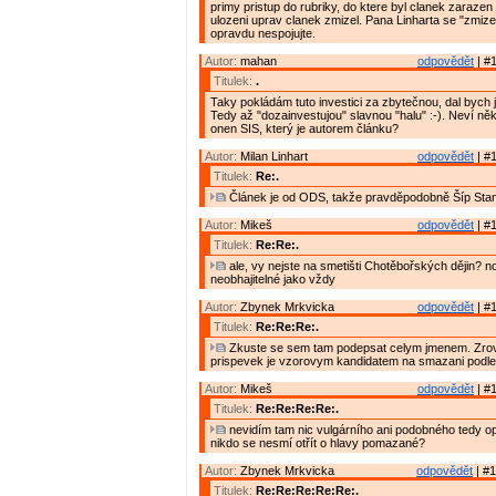
primy pristup do rubriky, do ktere byl clanek zarazen
ulozeni uprav clanek zmizel. Pana Linharta se "zmiz
opravdu nespojujte.
Autor:
mahan
odpovědět
| #1
Titulek:
.
Taky pokládám tuto investici za zbytečnou, dal bych ji
Tedy až "dozainvestujou" slavnou "halu" :-). Neví něk
onen SIS, který je autorem článku?
Autor:
Milan Linhart
odpovědět
| #1
Titulek:
Re:.
Článek je od ODS, takže pravděpodobně Šíp Stan
Autor:
Mikeš
odpovědět
| #1
Titulek:
Re:Re:.
ale, vy nejste na smetišti Chotěbořských dějin? no
neobhajitelné jako vždy
Autor:
Zbynek Mrkvicka
odpovědět
| #1
Titulek:
Re:Re:Re:.
Zkuste se sem tam podepsat celym jmenem. Zrov
prispevek je vzorovym kandidatem na smazani podle
Autor:
Mikeš
odpovědět
| #1
Titulek:
Re:Re:Re:Re:.
nevidím tam nic vulgárního ani podobného tedy 
nikdo se nesmí otřít o hlavy pomazané?
Autor:
Zbynek Mrkvicka
odpovědět
| #1
Titulek:
Re:Re:Re:Re:Re:.