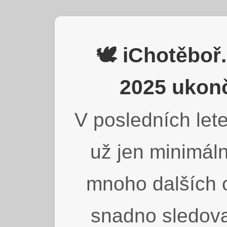
🕊️ iChotěbo
2025 ukonč
V posledních lete
už jen minimáln
mnoho dalších o
snadno sledova