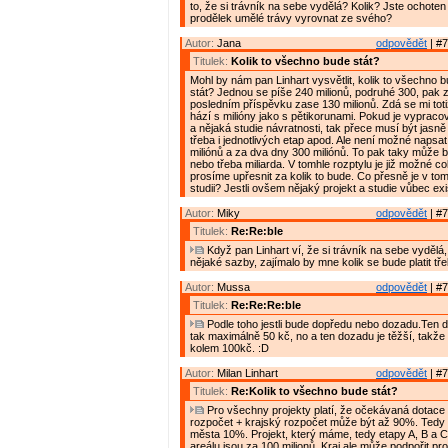
to, že si trávník na sebe vydělá? Kolik? Jste ochote
prodělek umělé trávy vyrovnat ze svého?
Autor:
Jana
odpovědět
| #7
Titulek:
Kolik to všechno bude stát?
Mohl by nám pan Linhart vysvětlit, kolik to všechno
stát? Jednou se píše 240 milionů, podruhé 300, pak 
posledním příspěvku zase 130 milionů. Zdá se mi toti
hází s milióny jako s pětikorunami. Pokud je vypraco
a nějaká studie návratnosti, tak přece musí být jasn
třeba i jednotlivých etap apod. Ale není možné napsa
miliónů a za dva dny 300 miliónů. To pak taky může 
nebo třeba miliarda. V tomhle rozptylu je již možné co
prosíme upřesnit za kolik to bude. Co přesně je v tom
studii? Jestli ovšem nějaký projekt a studie vůbec exi
Autor:
Miky
odpovědět
| #7
Titulek:
Re:Re:ble
Když pan Linhart ví, že si trávník na sebe vydělá
nějaké sazby, zajímalo by mne kolik se bude platit tř
Autor:
Mussa
odpovědět
| #7
Titulek:
Re:Re:Re:ble
Podle toho jestli bude dopředu nebo dozadu.Ten 
tak maximálně 50 kč, no a ten dozadu je těžší, takže
kolem 100kč. :D
Autor:
Milan Linhart
odpovědět
| #7
Titulek:
Re:Kolik to všechno bude stát?
Pro všechny projekty platí, že očekávaná dotace 
rozpočet + krajský rozpočet může být až 90%. Tedy
města 10%. Projekt, který máme, tedy etapy A, B a 
areálu jsou za 100 milionů. Kraj ale může podpořit pr