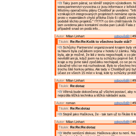
Taky jsem pátral, se téměř stejným výsledkem. 
www.partnerstvi-vysocina.cz jsou informace z loňské
Místímu operačnímu plánu Chotěboř je uvedeno: "In
vznikajících integrovaných projektech nemáme oprávn
proto v materiálech chybí příloha číslo 6 i další zmín
podobě těchto projektů." !?!?!?! co tím chtěl básník říc
tam uvedena jako kontaktní osoba pan Lukáš Fiala 
případně snad on podá info...
Autor:
Milan Linhart
odpovědět
| #9
Titulek:
Re:Re:Re:Kolik to všechno bude stát?
Schůzky Partnerství organizované krajem byly vlon
ta hlavní byla začátkem srpna v hotelu U zámku. Ně
byla, ale je možné, že lidi z textu nepochopili, o co jde
nevěděl ani já, když jsem na tu schůzku poprvé šel. By
kraje a my jsme také zpočátku nechápali, co se po n
závažné věci se má rozhodovat. Bylo to všechno hro
trochu šité horkou jehlou. Ale tady v Chotěboři prý by
účast ze všech 15 míst v kraji, kde ty schůzky probě
Autor:
Milan Linhart
odpovědět
| #9
Titulek:
Re:dotaz
Větrná bude dokončena až všichni postaví, aby n
nejezdila těžká technika a těžká nákladní auta.
Autor:
roman
odpovědět
| #9
Titulek:
Re:Re:dotaz
Stejně jako Haškova, že - tak tam už to říkáte 6 le
Autor:
Milan Linhart
odpovědět
| #9
Titulek:
Re:Re:Re:dotaz
Veďte seriózní diskusi. Haškova ulice tu není. Na 