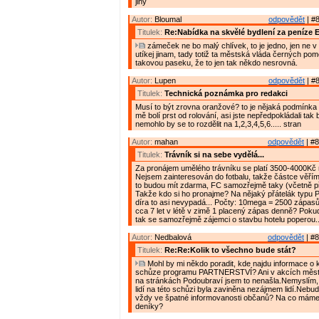
jiný
Autor:
Bloumal
odpovědět
| #8
Titulek:
Re:Nabídka na skvělé bydlení za peníze 
zámeček ne bo malý chlívek, to je jedno, jen ne v
utíkej jinam, tady totiž ta městská vláda černých po
takovou paseku, že to jen tak někdo nesrovná.
Autor:
Lupen
odpovědět
| #8
Titulek:
Technická poznámka pro redakci
Musí to být zrovna oranžové? to je nějaká podmínka
mě bolí prst od rolování, asi jste nepředpokládali tak
nemohlo by se to rozdělit na 1,2,3,4,5,6..... stran
Autor:
mahan
odpovědět
| #8
Titulek:
Trávník si na sebe vydělá...
Za pronájem umělého trávníku se platí 3500-4000Kč
Nejsem zainteresován do fotbalu, takže částce věřím.
to budou mít zdarma, FC samozřejmě taky (včetně př
Takže kdo si ho pronajme? Na nějaký přátelák typu P
díra to asi nevypadá... Počty: 10mega = 2500 zápasů á
cca 7 let v létě v zimě 1 placený zápas denně? Poku
tak se samozřejmě zájemci o stavbu hotelu poperou..
Autor:
Nedbalová
odpovědět
| #8
Titulek:
Re:Re:Kolik to všechno bude stát?
Mohl by mi někdo poradit, kde najdu informace o 
schůze programu PARTNERSTVÍ? Ani v akcích města
na stránkách Podoubraví jsem to nenašla.Nemyslím,
lidí na této schůzi byla zaviněna nezájmem lidí.Nebu
vždy ve špatné informovanosti občanů? Na co mám
deníky?