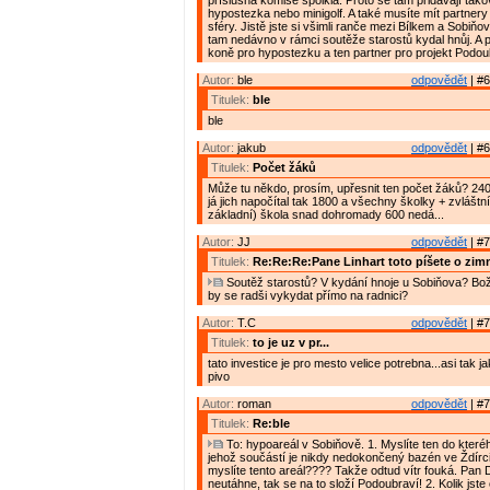
příslušná komise spolkla. Proto se tam přidávají tako
hypostezka nebo minigolf. A také musíte mít partnery
sféry. Jistě jste si všimli ranče mezi Bílkem a Sobiň
tam nedávno v rámci soutěže starostů kydal hnůj. A p
koně pro hypostezku a ten partner pro projekt Podou
Autor:
ble
odpovědět
| #6
Titulek:
ble
ble
Autor:
jakub
odpovědět
| #6
Titulek:
Počet žáků
Může tu někdo, prosím, upřesnit ten počet žáků? 240
já jich napočítal tak 1800 a všechny školky + zvláštn
základní) škola snad dohromady 600 nedá...
Autor:
JJ
odpovědět
| #7
Titulek:
Re:Re:Re:Pane Linhart toto píšete o zim
Soutěž starostů? V kydání hnoje u Sobiňova? Bož
by se radši vykydat přímo na radnici?
Autor:
T.C
odpovědět
| #7
Titulek:
to je uz v pr...
tato investice je pro mesto velice potrebna...asi tak 
pivo
Autor:
roman
odpovědět
| #7
Titulek:
Re:ble
To: hypoareál v Sobiňově. 1. Myslíte ten do kteréh
jehož součástí je nikdy nedokončený bazén ve Ždírc
myslíte tento areál???? Takže odtud vítr fouká. Pan 
neutáhne, tak se na to složí Podoubraví! 2. Kolik jste