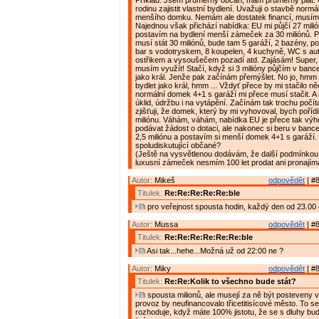
Příklad: Jsem průměrný občan, mám průměrný plat. C
rodinu zajistit vlastní bydlení. Uvažuji o stavbě normá
menšího domku. Nemám ale dostatek financí, musím s
Najednou však přichází nabídka: EU mi půjčí 27 milió
postavím na bydlení menší zámeček za 30 miliónů. P
musí stát 30 miliónů, bude tam 5 garáží, 2 bazény, po
bar s vodotryskem, 8 koupelen, 4 kuchyně, WC s a
ostřikem a vysoušečem pozadí atd. Zajásám! Super, 
musím využít! Stačí, když si 3 milióny půjčím v banc
jako král. Jenže pak začínám přemýšlet. No jo, hmm ..
bydlet jako král, hmm ... Vždyť přece by mi stačilo n
normální domek 4+1 s garáží mi přece musí stačit. A 
úklid, údržbu i na vytápění. Začínám tak trochu počít
zjišťuji, že domek, který by mi vyhovoval, bych pořídi
miliónu. Váhám, váhám, nabídka EU je přece tak výh
podávat žádost o dotaci, ale nakonec si beru v bance
2,5 miliónu a postavím si menší domek 4+1 s garáží. 
spoludiskutující občané?
(Ještě na vysvětlenou dodávám, že další podmínkou 
luxusní zámeček nesmím 100 let prodat ani pronajíma
Autor:
Mikeš
odpovědět
| #8
Titulek:
Re:Re:Re:Re:Re:ble
pro veřejnost spousta hodin, každý den od 23.00 
Autor:
Mussa
odpovědět
| #8
Titulek:
Re:Re:Re:Re:Re:Re:ble
Asi tak...hehe...Možná už od 22:00 ne ?
Autor:
Miky
odpovědět
| #8
Titulek:
Re:Re:Kolik to všechno bude stát?
spousta milionů, ale musejí za ně být posteveny vě
provoz by neufinancovalo třicetitisícové město. To s
rozhoduje, když máte 100% jistotu, že se s dluhy bu