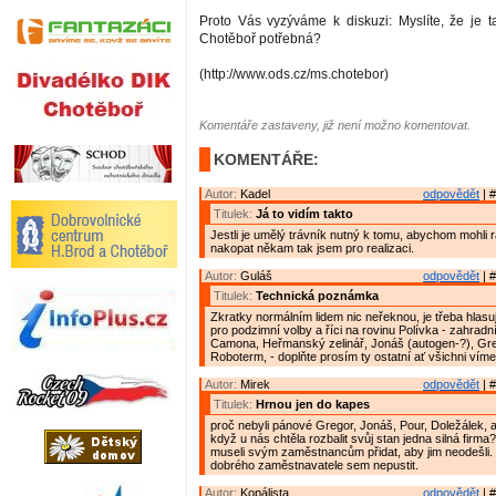
Proto Vás vyzýváme k diskuzi: Myslíte, že je ta
Chotěboř potřebná?
(http://www.ods.cz/ms.chotebor)
Komentáře zastaveny, již není možno komentovat.
KOMENTÁŘE:
Autor:
Kadel
odpovědět
| #
Titulek:
Já to vidím takto
Jestli je umělý trávník nutný k tomu, abychom mohli
nakopat někam tak jsem pro realizaci.
Autor:
Guláš
odpovědět
| #
Titulek:
Technická poznámka
Zkratky normálním lidem nic neřeknou, je třeba hlasují
pro podzimní volby a říci na rovinu Polívka - zahradn
Camona, Heřmanský zelinář, Jonáš (autogen-?), Gre
Roboterm, - doplňte prosím ty ostatní ať všichni víme
Autor:
Mirek
odpovědět
| #
Titulek:
Hrnou jen do kapes
proč nebyli pánové Gregor, Jonáš, Pour, Doležálek, a 
když u nás chtěla rozbalit svůj stan jedna silná firma
museli svým zaměstnancům přidat, aby jim neodešli. T
dobrého zaměstnavatele sem nepustit.
Autor:
Kopálista
odpovědět
| #