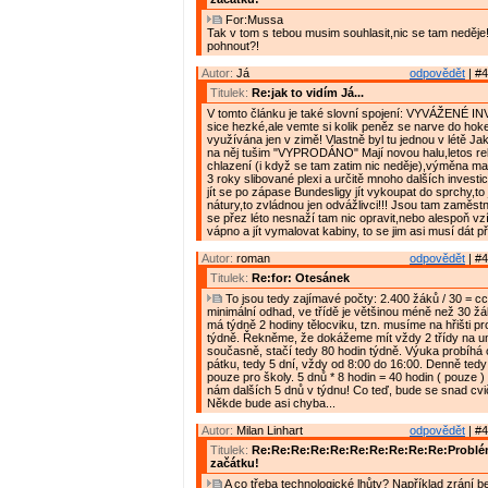
For:Mussa
Tak v tom s tebou musim souhlasit,nic se tam neděje!!
pohnout?!
Autor:
Já
odpovědět
| #4
Titulek:
Re:jak to vidím Já...
V tomto článku je také slovní spojení: VYVÁŽENÉ I
sice hezké,ale vemte si kolik peněz se narve do hokej
využívána jen v zimě! Vlastně byl tu jednou v létě Ja
na něj tušim "VYPRODÁNO" Mají novou halu,letos r
chlazení (i když se tam zatim nic neděje),výměna ma
3 roky slibované plexi a určitě mnoho dalších investi
jít se po zápase Bundesligy jít vykoupat do sprchy,to j
nátury,to zvládnou jen odvážlivci!!! Jsou tam zaměstnan
se přez léto nesnaží tam nic opravit,nebo alespoň vzí
vápno a jít vymalovat kabiny, to se jim asi musí dát 
Autor:
roman
odpovědět
| #4
Titulek:
Re:for: Otesánek
To jsou tedy zajímavé počty: 2.400 žáků / 30 = cca
minimální odhad, ve třídě je většinou méně než 30 žá
má týdně 2 hodiny tělocviku, tzn. musíme na hřišti pr
týdně. Řekněme, že dokážeme mít vždy 2 třídy na u
současně, stačí tedy 80 hodin týdně. Výuka probíhá 
pátku, tedy 5 dní, vždy od 8:00 do 16:00. Denně ted
pouze pro školy. 5 dnů * 8 hodin = 40 hodin ( pouze 
nám dalších 5 dnů v týdnu! Co teď, bude se snad cv
Někde bude asi chyba...
Autor:
Milan Linhart
odpovědět
| #4
Titulek:
Re:Re:Re:Re:Re:Re:Re:Re:Re:Re:Problém
začátku!
A co třeba technologické lhůty? Například zrání 