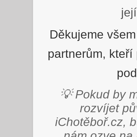
jej
Děkujeme všem 
partnerům, kteří
pod
💡 Pokud by m
rozvíjet p
iChotěboř.cz, 
nám ozve na