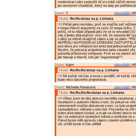
modernizaci sám zasloužil. Ať si o tobě vážně nemusí
jen anonymní chudáček, který se tady jen potřeboval 
Autor:
T.
odpovědět
| #5
Titulek:
Re:Re:dotaz na p. Linharta
Pořád jaksi nechápu, proč se snažíte seč můžete
4 mega (hlavní argument) za cenu 10 mega úvěru. Z
počtů, mi to nějak připadá jako že se to nevyplatí:))
zde (i jinde) diskutujícím: mrzí mě, že spousta lidí v
o dění ve městě skutečně zájem a tak se ptám: "P
NEPŘIŠLI NA PONDĚLNÍ ZASEDÁNÍ ZASTUPITELS
pozvánce pro veřejnost byl tento bod jednoznačně 
Myslím, že pokud je projednávána takto zásadní vě
pomohla přítomnost veřejnosti. Proč se na vlastní oč
jak hlasuje a hlavně, kdo jak "argumentuje"?
Autor:
kujon
odpovědět
| #5
Titulek:
Re:Re:Re:dotaz na p. Linharta
Né každý má čas zrovna v pondělí, né každý vědě
bude něco takového projednávat.
Autor:
Michaela Pavlasová
odpovědět
| #5
Titulek:
Re:Re:Re:Re:dotaz na p. Linharta
Vůbec jsem do této diskuze nechtěla zasahovat, 
Souhlasím s autorem článku o tom, že pokud se všic
vehementně snažíte diskutovat o tom, co bylo proje
zastupitelstvo, měli jste u toho být. Pozvánka na ZM
týden před datem konání, a to jak na úřední desce 
tak i na webových stránkách města a mohli jste se s n
Pokud byste měli opravdu zájem o daném problému sl
uši, určitě byste si čas udělali.