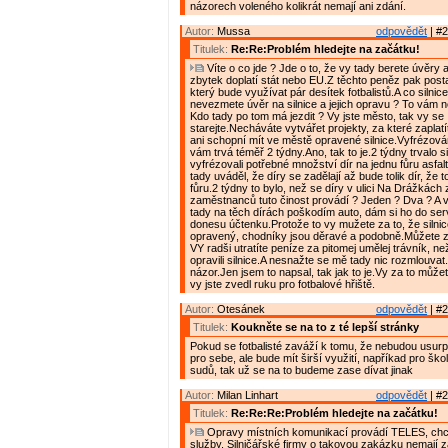
názorech voleného kolikrát nemají ani zdání.
Autor:
Mussa
odpovědět
| #2
Titulek:
Re:Re:Problém hledejte na začátku!
Víte o co jde ? Jde o to, že vy tady berete úvěry 
zbytek doplatí stát nebo EU.Z těchto peněz pak posta
který bude využívat pár desítek fotbalistů.A co silnice
nevezmete úvěr na silnice a jejich opravu ? To vám n
Kdo tady po tom má jezdit ? Vy jste město, tak vy se
starejte.Necháváte vytvářet projekty, za které zaplatí
ani schopní mít ve městě opravené silnice.Vyfrézování
vám trvá téměř 2 týdny.Ano, tak to je.2 týdny trvalo s
vyfrézovali potřebné množství dír na jednu fůru asfal
tady uváděl, že díry se zadělají až bude tolik dír, že 
fůru.2 týdny to bylo, než se díry v ulici Na Drážkách z
zaměstnanců tuto činost provádí ? Jeden ? Dva ? A ví
tady na těch dírách poškodím auto, dám si ho do se
donesu účtenku.Protože to vy mužete za to, že silni
opravený, chodníky jsou děravé a podobně.Můžete za
VY radši utratíte peníze za pitomej umělej trávník, ne
opravili silnice.A nesnažte se mě tady nic rozmlouvat
názor.Jen jsem to napsal, tak jak to je.Vy za to může
vy jste zvedl ruku pro fotbalové hřiště.
Autor:
Otesánek
odpovědět
| #2
Titulek:
Koukněte se na to z té lepší stránky
Pokud se fotbalisté zaváží k tomu, že nebudou usurp
pro sebe, ale bude mít širší využití, napříkad pro ško
sudů, tak už se na to budeme zase dívat jinak
Autor:
Milan Linhart
odpovědět
| #2
Titulek:
Re:Re:Re:Problém hledejte na začátku!
Opravy místních komunikací provádí TELES, chce
služby. Silničářské firmy o takovou zakázku nemají z