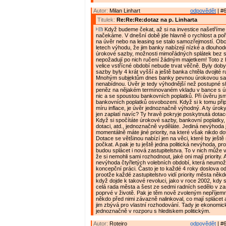
Autor:
Milan Linhart
odpovědět
| #6
Titulek:
Re:Re:Re:dotaz na p. Linharta
Když budeme čekat, až si na investice našetříme
načekáme. V dnešní době jde hlavně o rychlost a poř
na úvěr nebo na leasing se stalo samozřejmostí. Obc
letech výhodu, že jim banky nabízejí nízké a dlouho
úrokové sazby, možnosti mimořádných splátek bez 
nepožadují po nich ručení žádným majetkem! Toto z 
velice vstřícné období nebude trvat věčně. Byly dob
sazby byly 4 krát vyšší a ještě banka chtěla dvojité 
Mnohým subjektům dnes banky pevnou úrokovou sa
nenabídnou. Úvěr je tedy výhodnější než postupné
peněz na nějakém termínovaném vkladu v bance s ú
nic a se spoustou bankovních poplatků. Při úvěru jsm
bankovních poplatků osvobozeni. Když si k tomu přip
míru inflace, je úvěr jednoznačně výhodný. A ty úroky
jen zaplatí navíc? Ty hravě pokryje poskytnutá dotac
Když si spočítáte úrokové sazby, bankovní poplatky, i
dotaci, atd., jednoznačně vyděláte. Jediná nevýhoda 
momentálně máte jiné priority, na které však nikdo do
Dotace se většinou nabízí jen na věci, které by ještě 
počkat. A pak je tu ještě jedna politická nevýhoda, pr
budou splácet i nová zastupitelstva. To v nich může v
že si nemohli sami rozhodnout, jaké oni mají priority. A
nevýhoda čtyřletých volebních období, která neumož
koncepční práci. Často je to každé 4 roky doslova od
prootže každé zastupitelstvo vidí priority města někde
když dojde k takové revoluci, jako v roce 2002, kdy 
celá rada města a šest ze sedmi radních sedělo v zas
poprvé v životě. Pak je těm nově zvoleným nepříjemn
někdo před nimi závazně nalinkoval, co mají splácet a
jim zbývá pro vlastní rozhodování. Tady je ekonomic
jednoznačně v rozporu s hlediskem politickým.
Autor:
Roteiro
odpovědět
| #6