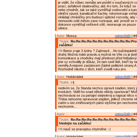
je vidět, že vůbec nemáte ani ponětí o současných 
prací, asfaltové obalovačky, atd. A o tom, že když se 
nebo chodník, tak se také vyměňují vodovodní a kana
silniční vpusti, kanalizační šachty, rekonstruuje veřej
vkládají chráničky pro budoucí optické rozvody, aby
nemuselo celé město zase rozkopat, atd. prostě se r
dokonce vyměňují veškeré sítě, neoravuje se pouze
silnice.
Autor:
Mussa
odpovědět
| #4
Titulek:
Re:Re:Re:Re:Re:Re:Re:Re:Re:Re:Re:Prob
začátku!
Beton zraje 3 týdny ? Zajímavé....No každopádně 
drahý.Možná máte pravdu a možná ne.Víte co je jisté
komunikace a chodníky mají přednost před fotbalový
jste vy schválily je důkaz, že tam sedí lidé, kteří by 
neměly.A nejsem zastáncem žádné politické strany.A 
Rozhodně nikoho z těch, kteří zvedli ruku pro.
Autor:
Holobrádek
odpovědět
| #4
Titulek:
:-)
nedivím se, že Standa nechce opravit stadion, který 
troskách. Viděl ho snad někdo někdy sportovat? Mož
nechovávat se za partajní stejnokroj a napsat něco 
Třeba nehceme opravovat stadion, jelikož chceme něc
zatím u úst zmiňovaných pánů slyšíme jen nechcem
nechceme...
Autor:
.
odpovědět
| #4
Titulek:
Re:Re:Re:Re:Re:Re:Re:Re:Re:Re:Re:Re
hledejte na začátku!
nauč se pravopisu chytrolíne :-)
Autor:
Holobrádek
odpovědět
| #4