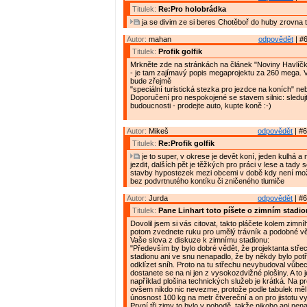
Titulek:
Re:Pro holobrádka
ja se divim ze si beres Chotěboř do huby zrovna 
Autor:
mahan
odpovědět
| #6
Titulek:
Profik golfik
Mrkněte zde na stránkách na článek "Noviny Havlíčk
- je tam zajímavý popis megaprojektu za 260 mega. Ve
bude zřejmě
"speciální turistická stezka pro jezdce na koních" neb
Doporučení pro nespokojené se stavem silnic: sleduj
budoucnosti - prodejte auto, kupte koně :-)
Autor:
Mikeš
odpovědět
| #6
Titulek:
Re:Profik golfik
je to super, v okrese je devět koní, jeden kulhá a
jezdit, dalších pět je těžkých pro práci v lese a tady 
stavby hypostezek mezi obcemi v době kdy není mož
bez podvrtnutého kontíku či zničeného tlumiče
Autor:
Jurda
odpovědět
| #6
Titulek:
Pane Linhart toto píšete o zimním stadi
Dovolil jsem si vás citovat, takto pláčete kolem zimní
potom zvednete ruku pro umělý trávník a podobné v
Vaše slova z diskuze k zimnímu stadionu:
"Především by bylo dobré vědět, že projektanta stře
stadionu ani ve snu nenapadlo, že by někdy bylo pot
odklízet sníh. Proto na tu střechu nevybudoval vůbe
dostanete se na ni jen z vysokozdvižné plošiny. A to 
například plošina technických služeb je krátká. Na pro
ovšem nikdo nic nevezme, protože podle tabulek měl
únosnost 100 kg na metr čtvereční a on pro jistotu v
První tři zimy to bylo v pohodě, takže nikoho ani nen