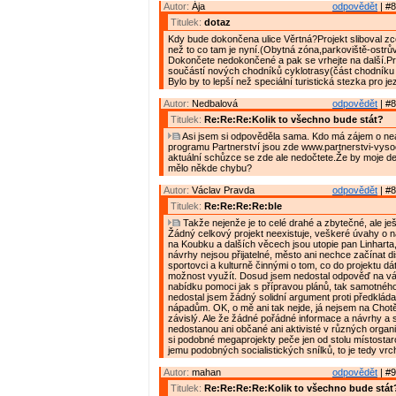
Autor:
Ája
odpovědět
| #8
Titulek:
dotaz
Kdy bude dokončena ulice Věrtná?Projekt sliboval zce
než to co tam je nyní.(Obytná zóna,parkoviště-ostrův
Dokončete nedokončené a pak se vrhejte na další.P
součástí nových chodníků cyklotrasy(část chodníku 
Bylo by to lepší než speciální turistická stezka pro j
Autor:
Nedbalová
odpovědět
| #8
Titulek:
Re:Re:Re:Kolik to všechno bude stát?
Asi jsem si odpověděla sama. Kdo má zájem o nea
programu Partnerství jsou zde www.partnerstvi-vyso
aktuální schůzce se zde ale nedočtete.Že by moje det
mělo někde chybu?
Autor:
Václav Pravda
odpovědět
| #8
Titulek:
Re:Re:Re:Re:ble
Takže nejenže je to celé drahé a zbytečné, ale je
Žádný celkový projekt neexistuje, veškeré úvahy o ná
na Koubku a dalších věcech jsou utopie pan Linharta
návrhy nejsou přijatelné, město ani nechce začínat d
sportovci a kulturně činnými o tom, co do projektu dát
možnost využít. Dosud jsem nedostal odpověď na v
nabídku pomoci jak s přípravou plánů, tak samotného
nedostal jsem žádný solidní argument proti předklá
nápadům. OK, o mě ani tak nejde, já nejsem na Chotě
závislý. Ale že žádné pořádné informace a návrhy a 
nedostanou ani občané ani aktivisté v různých organ
si podobné megaprojekty peče jen od stolu místostar
jemu podobných socialistických snílků, to je tedy vrch
Autor:
mahan
odpovědět
| #9
Titulek:
Re:Re:Re:Re:Kolik to všechno bude stát