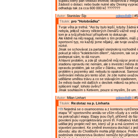
šuplíku který pan vedouci investic okopíroval z mega
žádostí o dotaci. nebo bude nutné aby Desing vyprac
odhaduju tak za cca 600 000 kč ???????
Autor:
Stanislav Šíp
odpovědět
| #5
Titulek:
pro "Holobrádka"
Tvoje věta je trefná: "Asi by bylo lepší, kdyby žádná 
nebyla, jelikož nárory některých čtenářů vážně stojí 
tom je a tvůj předchozí příspěvek to dokazuje.
Ale klidně na něj reaguji, nemám s tím problém, máš
sportovní typ, no každý jsme nějaký, ale tvoje uvažov
nízké.
Jinak se schovávat za partajní sterjnokroj rozhodně 
pokud je něco "kolektivním dílem", názorem, tak se 
podepsat sám, to dá rozum.
A hlavní problém, a zde již skutečně můj názor proti 
stadionu opravdu nic nemám, ale s investicí města 
opravdu problém, jak se píše v článku, není řádně zaj
problém s pozemky atd. nebudu to opakovat. Samosta
úvěrování města pro tento účel. Je zde nutno uvažova
uděláme umělou trávu a co se stávajícím stadionem, 
že město bude mít dalších x desítek milionů na jeho 
splácení např. tohoto úvěru?
Jinak souhlasím s Ketivem, pouze si myslím, že um. t
Autor:
Milan Linhart
odpovědět
| #5
Titulek:
Re:dotaz na p. Linharta
Nejedná se o osamocenou a z kontextu vytrženou i
etapa "A" sportovního areálu se vším všudy a s veš
na pokračující etapy. Etapy jsou čtyři, přičemž do fá
povolení jsou vyprojektovány první tři. Fotbalový klu
udělat jiný projekt než ten, který už je a má územní r
stavební povolení. Ke změně investora dochází z je
důvodu: aby do Chotěboře mohla přijít dotace. Podle
podmínek ministerstva školství nemůže být příjemc