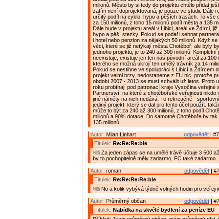
milionů. Město by si tedy do projektu chtělo přidat ješ
zatím není doprojektovaná, je pouze ve studii. Dále r
určitý podíl na cyklo, hypo a pěších trasách. To vš
za 150 milionů, z toho 15 milionů podíl města a 135 mi
Dále bude v projektu areál v Libici, areál ve Ždírci, j
hypo a pěší stezky. Pokud se podaří sehnat partnera
i hotel nebo penzion za nějakých 50 milionů. Když se n
věci, které se již netýkají města Chotěboř, ale byly 
jednoho projektu, je to 240 až 300 milionů. Kompletní 
neexistuje, existuje jen ten náš původní areál za 100 
kterého se možná ukrojí ten umělý trávník za 14 mili
Pokud se nestihne ve spolupráci s Libicí a Ždírcem d
projekt velmi brzy, nedostaneme z EU nic, protože pr
období 2007 - 2013 se musí schválit už letos. Proto 
roku probíhají pod patronací kraje Vysočina veřejn
Partnerství, na které z chotěbořské veřejnosti nikdo
jiné náměty na nich nedává. To rekreačně - sportovn
jediný projekt, který se dal pro tento účel použít. takž
může to být za 240 až 300 milionů, z toho podíl Cho
milionů a 90% dotace. Do samotné Chotěboře by tak m
135 milionů.
Autor:
Milan Linhart
odpovědět
| #7
Titulek:
Re:Re:Re:ble
Za jeden zápas se na umělé trávě účtuje 3 500 až
by to pochopitelně měly zadarmo, FC také zadarmo.
Autor:
roman
odpovědět
| #7
Titulek:
Re:Re:Re:Re:ble
No a kolik vybývá týdně volných hodin pro veřejn
Autor:
Průměrný občan
odpovědět
| #7
Titulek:
Nabídka na skvělé bydlení za peníze EU