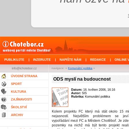
PUBLIKUJTE
|
INZERUJTE
|
NAPIŠTE NÁM
|
REDAKCE
|
ONLINE 
info@ichotebor.cz
navigace: »
Komunální politika
»
ÚVODNÍ STRANA
ODS myslí na budoucnost
SPORT
Datum:
16. květen 2006, 16:16
KULTURA
Autor:
SIS
Rubrika:
Komunální politika
ZAJÍMAVOSTI
ŠKOLSTVÍ
Kolem projektu FC který má stát okolo 15 m
ARCHIV
nejasností. Největším problémem se jeví
vypořádání mezi FC a Městem Chotěboř. Je zde
pozemky na nichž má být tento projekt real