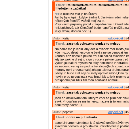
Titulek:
Re:Re:Re:Re:Re:Re:Re:Re:Re:Re:Re:Re
hledejte na začátku!
ta diskuze fakt je na úrovni.
Asi by bylo lepší, kdyby žádná k článkům raději nebyl
některých čtenářů vážně stojí za to.
Přeji všem příjemný pobyt v zapadákově. Dokud zde 
hnidopichové, tak Chotěboř bude napořád prdýlka na
lišky dávají dobrou noc :-)
Autor:
Ketiv
odpovědět
| #4
Titulek:
zase tak vyhozeny penize to nejsou
No podle me je lepsi ,aby deti a mladez meli misto(skv
kde muzou delat neco co je bavi a ne se venovat jen 
koureni.coz dneska pekne frci cim dal od mladsich.kd
lety jak pekne drzej to cigo v ruce a pekne uprostred s
vykurujou tak si myslim ze taky neni neco v poradku
se necemu venuji se podminky zlepsi(tech spuntu c
meruny neni zrovna malo).chapu ,ale na druhou stra
,ktery to bude stat nejsou maly.opravit silnice,kino by
nevim proc tu vetsina z vas bruci jak to je k nicemu a
prospechu par lidi s tim teda souhlasit nemuzu.
Autor:
Ketiv
odpovědět
| #4
Titulek:
zase tak vyhozeny penize to nejsou
jinak se omlouvam tem ,kterym vadi ze pisu bez diakr
zvyk :-) doufam ze me tu nerozmazete je to jen muj
soukromy nazor :-)
Autor:
pepexx
odpovědět
| #5
Titulek:
dotaz na p. Linharta
pane Linharte mám dotat k té slavné umělé trávě mys
stavební povolení a pro stavbu umělého hřiště postač