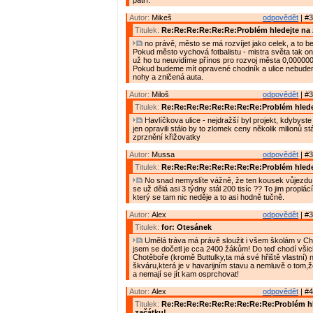
patří.
Autor:
Mikeš
odpovědět
| #3
Titulek:
Re:Re:Re:Re:Re:Re:Problém hledejte na 
no právě, město se má rozvíjet jako celek, a to bez
Pokud město vychová fotbalistu - mistra světa tak o
už ho tu neuvidíme přínos pro rozvoj města 0,000000
Pokud budeme mít opravené chodník a ulice nebude
nohy a zničená auta.
Autor:
Miloš
odpovědět
| #3
Titulek:
Re:Re:Re:Re:Re:Re:Re:Re:Problém hlede
Havlíčkova ulice - nejdražší byl projekt, kdybyste j
jen opravili stálo by to zlomek ceny několik milionů stál
zprznění křižovatky
Autor:
Mussa
odpovědět
| #3
Titulek:
Re:Re:Re:Re:Re:Re:Re:Re:Problém hlede
No snad nemyslíte vážně, že ten kousek vůjezdu 
se už dělá asi 3 týdny stál 200 tisíc ?? To jim proplá
který se tam nic neděje a to asi hodně tučně.
Autor:
Alex
odpovědět
| #3
Titulek:
for: Otesánek
Umělá tráva má právě sloužit i všem školám v Cho
jsem se dočetl je cca 2400 žákům! Do teď chodí všic
Chotěboře (kromě Buttulky,ta má své hřiště vlastní) n
škváru,která je v havarijním stavu a nemluvě o tom,ž
a nemají se jít kam osprchovat!
Autor:
Alex
odpovědět
| #4
Titulek:
Re:Re:Re:Re:Re:Re:Re:Re:Re:Problém hl
začátku!