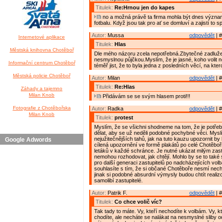
Titulek:
Re:Hrnou jen do kapes
no a možná právě ta firma mohla být dnes výz
fotbalu. Když jsou tak pro ať se domluví a zajistí to 
Autor:
Mussa
odpovědět
| #
Internetové aplikace
Titulek:
Hlas
Městská knihovna Chotěboř
Dle mého názoru zcela nepotřebná.Zbytečné zadluž
nesmyslnou půjčkou.Myslím, že je jasné, koho volit 
Informační centrum Chotěboř
téměř jist, že to byla jedna z posledních věcí, na kter
Městská policie Chotěboř
Autor:
Milan
odpovědět
| #
Titulek:
Re:Hlas
Záhady a tajemno
Milan Knob
Přidávám se se svým hlasem proti!!!
Fotografie z Chotěbořska
Autor:
Radka
odpovědět
| #
Milan Knob
Titulek:
protest
Myslím, že se všichni shodneme na tom, že je potř
dělat, aby se už neděli podobné pochybné věci. Myslí
nejužitečnějších tahů, jak na tuto kauzu upozornit b
Google Adwords
cílená upozornění ve formě plakátů po celé Chotěbo
letáků v každé schránce. Je nutné ukázat milým zast
nemohou rozhodovat, jak chtějí. Mohlo by se to také 
pro další generaci zastupitelů po nadcházejících vol
souhlasíte s tím, že si občané Chotěboře nesmí necha
jinak si podobné absurdní výmysly budou chtít realizo
samolibí zastupitelé.
Autor:
Patrik F.
odpovědět
| #
Titulek:
Co chce volič víc?
Tak tady to máte. Vy, kteří nechodíte k volbám. Vy, k
chodíte, ale necháte se nalákat na nesmyslné sliby 