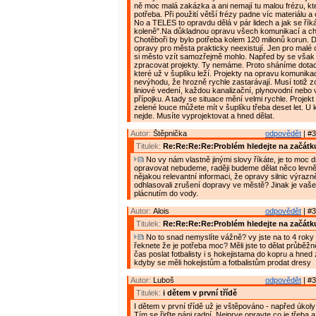
ně moc malá zakázka a ani nemají tu malou frézu, kte
potřeba. Při použití větší frézy padne víc materiálu a
No a TELES to opravdu dělá v pár lidech a jak se řík
koleně".Na důkladnou opravu všech komunikací a c
Chotěboři by bylo potřeba kolem 120 milionů korun. D
opravy pro města prakticky neexistují. Jen pro malé 
si město vzít samozřejmě mohlo. Napřed by se však
zpracovat projekty. Ty nemáme. Proto sháníme dotac
které už v šuplíku leží. Projekty na opravu komunikac
nevýhodu, že hrozně rychle zastarávají. Musí totiž z
liniové vedení, každou kanalizační, plynovodní nebo
přípojku. A tady se situace mění velmi rychle. Projek
zelené louce můžete mít v šuplíku třeba deset let. U
nejde. Musíte vyprojektovat a hned dělat.
Autor:
Štěpnička
odpovědět
| #3
Titulek:
Re:Re:Re:Re:Problém hledejte na začátk
No vy nám vlastně jinými slovy říkáte, je to moc d
opravovat nebudeme, raději budeme dělat něco levně
nějakou relevantní informaci, že opravy silnic výrazně
odhlasovali zrušení dopravy ve městě? Jinak je vaše
plácnutím do vody.
Autor:
Alois
odpovědět
| #3
Titulek:
Re:Re:Re:Re:Problém hledejte na začátk
No to snad nemyslíte vážně? vy jste na to 4 roky 
řeknete že je potřeba moc? Měli jste to dělat průběžn
čas poslat fotbalisty i s hokejistama do kopru a hned 
kdyby se měli hokejistům a fotbalistům prodat dresy
Autor:
Luboš
odpovědět
| #3
Titulek:
i dětem v první třídě
I dětem v první třídě už je vštěpováno - napřed úkol
Tím se řiďte páni radní. Nejprve opravte co je třeba 