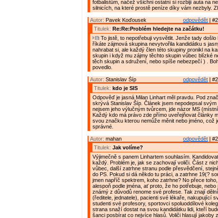
fotbalistům, načež všichni ostatní si rozbijí auta na
silnicích, na které prostě peníze díky vám nezbyly. Zl
Autor:
Pavek Koďousek
odpovědět
| #2
Titulek:
Re:Re:Problém hledejte na začátku!
To jistě, to nepotřebuji vysvětlit. Jenže tady došlo
říkáte zájmová skupina nevytvořila kandidátku s jas
nahrabat si, ale každý člen této skupiny pronikl na ka
skupin i když mu zájmy těchto skupin vůbec blízké ne
těch skupin a sdružení, nebo spíše nebezpečí ) . Boh
povedlo.
Autor:
Stanislav Šíp
odpovědět
| #2
Titulek:
kdo je SIS
Odpověď je jasná Milan Linhart měl pravdu. Pod zna
skrývá Stanislav Šíp. Článek jsem nepodepsal svý
nejsem jeho výlučným tvůrcem, jde názor MS (místn
Každý kdo má právo zde přímo uveřejňovat články m
svou značku kterou nemůže měnit nebo jméno, což j
správné.
Autor:
mahan
odpovědět
| #2
Titulek:
Jak volíme?
Výjimečně s panem Linhartem souhlasím. Kandidova
každý. Problém je, jak se zachovají voliči. Část z ni
vůbec, další zatrhne stranu podle přesvědčení, stejn
do PS. Pokud si dá někdo tu práci, a zatrhne 19(? so
jmen napříč spektrem, koho zatrhne? No přece toho
alespoň podle jména, ať proto, že ho potřebuje, nebo 
známý z důvodů renome své profese. Tak znají děln
(ředitele, jednatele), pacienti své lékaře, nakupující s
studenti své profesory, sportovci spoluoddílové kole
strana snaží dostat na svou kandidátku lidi, kteří bud
šanci posbírat co nejvíce hlasů. Voliči hlasují jakoby