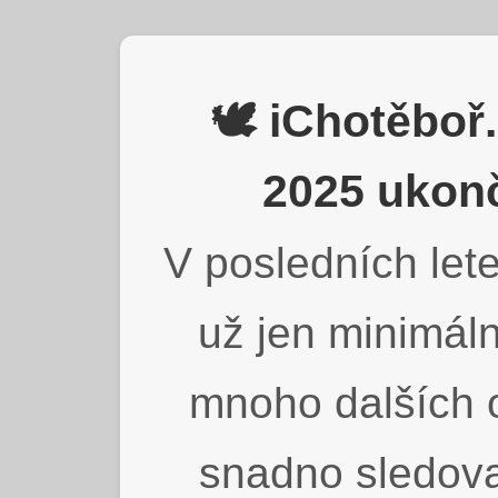
🕊️ iChotěbo
2025 ukonč
V posledních lete
už jen minimáln
mnoho dalších o
snadno sledova