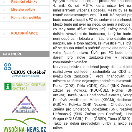
vyplývá nemožnost čerpání předběžně přislíben
Radniční okénko
4. mil. Kč od MŠTV, která může být na 
Městská policie
ministerstvem vrácena i později. Městu by se ta
kromě odhlasovaných cca. 10 mil. Kč zaplatí pro
Komunální politika
bude muset vstoupit s FC do smluvního partnersk
Město bude mít úvěr na něco, co není a nebude
co tedy bude užívat někdo jiný. Každý nový ú
KULTURNÍ AKCE
dalším závazkem do budoucna, který ho bud
není odpůrcem fotbalu a ni žádného dalšího spo
naopak, ale je toho názoru, že investice musí bý
už se dlouho mluví o potřebě oprav kina nebo ZU
velmi špatném stavu. Úvěr pro FC bude boh
PARTNEŘI
darem pro nové zastupitelstvo v letošn
komunálních volbách.
Na zastupitelstvu se odehrál jasný střet mezi lob
realistickým pohledem zastupitelů za ODS a
uvažujících zastupitelů. Proti financování u
městem za těchto nejasných podmínek hlasovali
Perka (ODS), Pikla (ODS), Císař (SNK Změna
zdrželi se Motyčka (KDU-ČSL), Richter (S
aktivita), Jakeš (SNK Chotěbořská aktivita), Škar
Pro úvěr zvedli ruku Müller (KSČM), Hochma
(KSČM), Polívka (SNK Nezávislí Chotěbořsk
Změna pro Chotěboř), Doležálek (SNK Nezávisl
Heřmanský (SNK Změna pro Chotěboř), Linh
Gregor (KDU-ČSL), Pour (ČSSD), Tůma (ČSSD).
Takto se dělají předvolební úlitby a nikdo 
města...