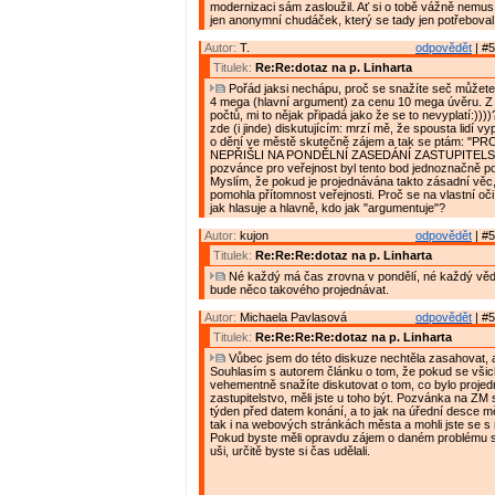
modernizaci sám zasloužil. Ať si o tobě vážně nemusí
jen anonymní chudáček, který se tady jen potřeboval 
Autor:
T.
odpovědět
| #5
Titulek:
Re:Re:dotaz na p. Linharta
Pořád jaksi nechápu, proč se snažíte seč můžete
4 mega (hlavní argument) za cenu 10 mega úvěru. Z
počtů, mi to nějak připadá jako že se to nevyplatí:))
zde (i jinde) diskutujícím: mrzí mě, že spousta lidí v
o dění ve městě skutečně zájem a tak se ptám: "P
NEPŘIŠLI NA PONDĚLNÍ ZASEDÁNÍ ZASTUPITELS
pozvánce pro veřejnost byl tento bod jednoznačně 
Myslím, že pokud je projednávána takto zásadní vě
pomohla přítomnost veřejnosti. Proč se na vlastní oč
jak hlasuje a hlavně, kdo jak "argumentuje"?
Autor:
kujon
odpovědět
| #5
Titulek:
Re:Re:Re:dotaz na p. Linharta
Né každý má čas zrovna v pondělí, né každý vědě
bude něco takového projednávat.
Autor:
Michaela Pavlasová
odpovědět
| #5
Titulek:
Re:Re:Re:Re:dotaz na p. Linharta
Vůbec jsem do této diskuze nechtěla zasahovat, 
Souhlasím s autorem článku o tom, že pokud se všic
vehementně snažíte diskutovat o tom, co bylo proje
zastupitelstvo, měli jste u toho být. Pozvánka na ZM
týden před datem konání, a to jak na úřední desce 
tak i na webových stránkách města a mohli jste se s n
Pokud byste měli opravdu zájem o daném problému sl
uši, určitě byste si čas udělali.