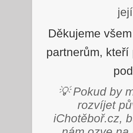
jej
Děkujeme všem 
partnerům, kteří
pod
💡 Pokud by m
rozvíjet p
iChotěboř.cz, 
nám ozve na