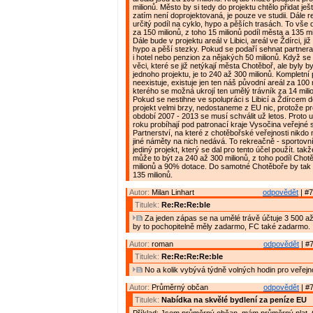
milionů. Město by si tedy do projektu chtělo přidat ješ
zatím není doprojektovaná, je pouze ve studii. Dále r
určitý podíl na cyklo, hypo a pěších trasách. To vš
za 150 milionů, z toho 15 milionů podíl města a 135 mi
Dále bude v projektu areál v Libici, areál ve Ždírci, j
hypo a pěší stezky. Pokud se podaří sehnat partnera
i hotel nebo penzion za nějakých 50 milionů. Když se n
věci, které se již netýkají města Chotěboř, ale byly 
jednoho projektu, je to 240 až 300 milionů. Kompletní 
neexistuje, existuje jen ten náš původní areál za 100 
kterého se možná ukrojí ten umělý trávník za 14 mili
Pokud se nestihne ve spolupráci s Libicí a Ždírcem d
projekt velmi brzy, nedostaneme z EU nic, protože pr
období 2007 - 2013 se musí schválit už letos. Proto 
roku probíhají pod patronací kraje Vysočina veřejn
Partnerství, na které z chotěbořské veřejnosti nikdo
jiné náměty na nich nedává. To rekreačně - sportovn
jediný projekt, který se dal pro tento účel použít. takž
může to být za 240 až 300 milionů, z toho podíl Cho
milionů a 90% dotace. Do samotné Chotěboře by tak m
135 milionů.
Autor:
Milan Linhart
odpovědět
| #7
Titulek:
Re:Re:Re:ble
Za jeden zápas se na umělé trávě účtuje 3 500 až
by to pochopitelně měly zadarmo, FC také zadarmo.
Autor:
roman
odpovědět
| #7
Titulek:
Re:Re:Re:Re:ble
No a kolik vybývá týdně volných hodin pro veřejn
Autor:
Průměrný občan
odpovědět
| #7
Titulek:
Nabídka na skvělé bydlení za peníze EU