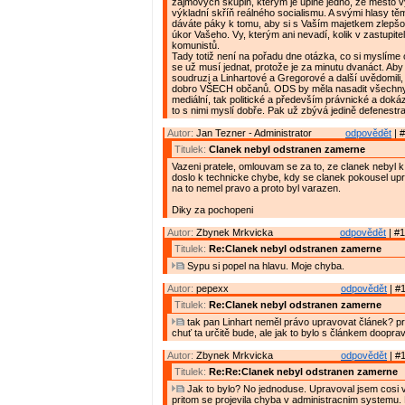
zájmových skupin, kterým je úplně jedno, že město 
výkladní skříň reálného socialismu. A svými hlasy t
dáváte páky k tomu, aby si s Vaším majetkem zlepšov
úkor Vašeho. Vy, kterým ani nevadí, kolik v zastupite
komunistů.
Tady totiž není na pořadu dne otázka, co si myslíme o
se už musí jednat, protože je za minutu dvanáct. Aby s
soudruzi a Linhartové a Gregorové a další uvědomili,
dobro VŠECH občanů. ODS by měla nasadit všechny 
mediální, tak politické a především právnické a doká
to s nimi myslí dobře. Pak už zbývá jedině defenestr
Autor:
Jan Tezner - Administrator
odpovědět
| #
Titulek:
Clanek nebyl odstranen zamerne
Vazeni pratele, omlouvam se za to, ze clanek nebyl k 
doslo k technicke chybe, kdy se clanek pokousel up
na to nemel pravo a proto byl varazen.
Diky za pochopeni
Autor:
Zbynek Mrkvicka
odpovědět
| #1
Titulek:
Re:Clanek nebyl odstranen zamerne
Sypu si popel na hlavu. Moje chyba.
Autor:
pepexx
odpovědět
| #1
Titulek:
Re:Clanek nebyl odstranen zamerne
tak pan Linhart neměl právo upravovat článek? p
chuť ta určitě bude, ale jak to bylo s článkem doopra
Autor:
Zbynek Mrkvicka
odpovědět
| #1
Titulek:
Re:Re:Clanek nebyl odstranen zamerne
Jak to bylo? No jednoduse. Upravoval jsem cosi v
pritom se projevila chyba v administracnim systemu