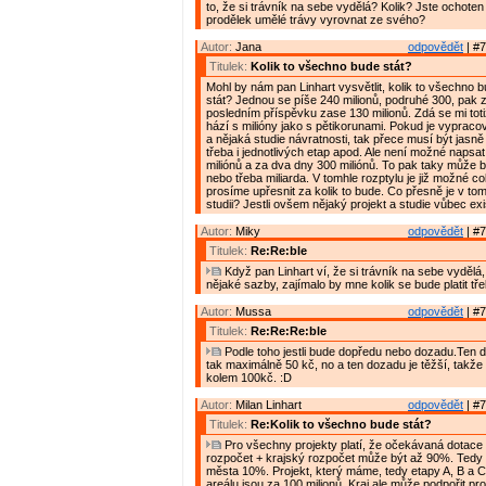
to, že si trávník na sebe vydělá? Kolik? Jste ochote
prodělek umělé trávy vyrovnat ze svého?
Autor:
Jana
odpovědět
| #7
Titulek:
Kolik to všechno bude stát?
Mohl by nám pan Linhart vysvětlit, kolik to všechno
stát? Jednou se píše 240 milionů, podruhé 300, pak 
posledním příspěvku zase 130 milionů. Zdá se mi toti
hází s milióny jako s pětikorunami. Pokud je vypraco
a nějaká studie návratnosti, tak přece musí být jasn
třeba i jednotlivých etap apod. Ale není možné napsa
miliónů a za dva dny 300 miliónů. To pak taky může 
nebo třeba miliarda. V tomhle rozptylu je již možné co
prosíme upřesnit za kolik to bude. Co přesně je v tom
studii? Jestli ovšem nějaký projekt a studie vůbec exi
Autor:
Miky
odpovědět
| #7
Titulek:
Re:Re:ble
Když pan Linhart ví, že si trávník na sebe vydělá
nějaké sazby, zajímalo by mne kolik se bude platit tř
Autor:
Mussa
odpovědět
| #7
Titulek:
Re:Re:Re:ble
Podle toho jestli bude dopředu nebo dozadu.Ten 
tak maximálně 50 kč, no a ten dozadu je těžší, takže
kolem 100kč. :D
Autor:
Milan Linhart
odpovědět
| #7
Titulek:
Re:Kolik to všechno bude stát?
Pro všechny projekty platí, že očekávaná dotace 
rozpočet + krajský rozpočet může být až 90%. Tedy
města 10%. Projekt, který máme, tedy etapy A, B a 
areálu jsou za 100 milionů. Kraj ale může podpořit pr