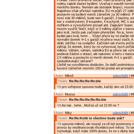
Příklad: Jsem průměrný občan, mám průměrný plat. C
rodinu zajistit vlastní bydlení. Uvažuji o stavbě normá
menšího domku. Nemám ale dostatek financí, musím s
Najednou však přichází nabídka: EU mi půjčí 27 milió
postavím na bydlení menší zámeček za 30 miliónů. P
musí stát 30 miliónů, bude tam 5 garáží, 2 bazény, po
bar s vodotryskem, 8 koupelen, 4 kuchyně, WC s a
ostřikem a vysoušečem pozadí atd. Zajásám! Super, 
musím využít! Stačí, když si 3 milióny půjčím v banc
jako král. Jenže pak začínám přemýšlet. No jo, hmm ..
bydlet jako král, hmm ... Vždyť přece by mi stačilo n
normální domek 4+1 s garáží mi přece musí stačit. A 
úklid, údržbu i na vytápění. Začínám tak trochu počít
zjišťuji, že domek, který by mi vyhovoval, bych pořídi
miliónu. Váhám, váhám, nabídka EU je přece tak výh
podávat žádost o dotaci, ale nakonec si beru v bance
2,5 miliónu a postavím si menší domek 4+1 s garáží. 
spoludiskutující občané?
(Ještě na vysvětlenou dodávám, že další podmínkou 
luxusní zámeček nesmím 100 let prodat ani pronajíma
Autor:
Mikeš
odpovědět
| #8
Titulek:
Re:Re:Re:Re:Re:ble
pro veřejnost spousta hodin, každý den od 23.00 
Autor:
Mussa
odpovědět
| #8
Titulek:
Re:Re:Re:Re:Re:Re:ble
Asi tak...hehe...Možná už od 22:00 ne ?
Autor:
Miky
odpovědět
| #8
Titulek:
Re:Re:Kolik to všechno bude stát?
spousta milionů, ale musejí za ně být posteveny vě
provoz by neufinancovalo třicetitisícové město. To s
rozhoduje, když máte 100% jistotu, že se s dluhy bu