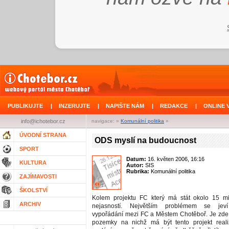
PUBLIKUJTE
|
INZERUJTE
|
NAPIŠTE NÁM
|
REDAKCE
|
ONLINE 
info@ichotebor.cz
navigace: »
Komunální politika
»
ÚVODNÍ STRANA
ODS myslí na budoucnost
SPORT
Datum:
16. květen 2006, 16:16
KULTURA
Autor:
SIS
Rubrika:
Komunální politika
ZAJÍMAVOSTI
ŠKOLSTVÍ
Kolem projektu FC který má stát okolo 15 m
ARCHIV
nejasností. Největším problémem se jeví
vypořádání mezi FC a Městem Chotěboř. Je zde
pozemky na nichž má být tento projekt real