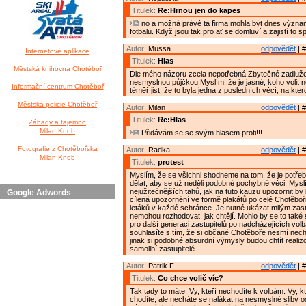
Titulek:
Re:Hrnou jen do kapes
no a možná právě ta firma mohla být dnes výz
fotbalu. Když jsou tak pro ať se domluví a zajistí to 
Autor:
Mussa
odpovědět
| #
Internetové aplikace
Titulek:
Hlas
Městská knihovna Chotěboř
Dle mého názoru zcela nepotřebná.Zbytečné zadluž
nesmyslnou půjčkou.Myslím, že je jasné, koho volit 
Informační centrum Chotěboř
téměř jist, že to byla jedna z posledních věcí, na kter
Městská policie Chotěboř
Autor:
Milan
odpovědět
| #
Titulek:
Re:Hlas
Záhady a tajemno
Milan Knob
Přidávám se se svým hlasem proti!!!
Fotografie z Chotěbořska
Autor:
Radka
odpovědět
| #
Milan Knob
Titulek:
protest
Myslím, že se všichni shodneme na tom, že je potř
dělat, aby se už neděli podobné pochybné věci. Myslí
nejužitečnějších tahů, jak na tuto kauzu upozornit b
Google Adwords
cílená upozornění ve formě plakátů po celé Chotěbo
letáků v každé schránce. Je nutné ukázat milým zast
nemohou rozhodovat, jak chtějí. Mohlo by se to také 
pro další generaci zastupitelů po nadcházejících vol
souhlasíte s tím, že si občané Chotěboře nesmí necha
jinak si podobné absurdní výmysly budou chtít realizo
samolibí zastupitelé.
Autor:
Patrik F.
odpovědět
| #
Titulek:
Co chce volič víc?
Tak tady to máte. Vy, kteří nechodíte k volbám. Vy, k
chodíte, ale necháte se nalákat na nesmyslné sliby 