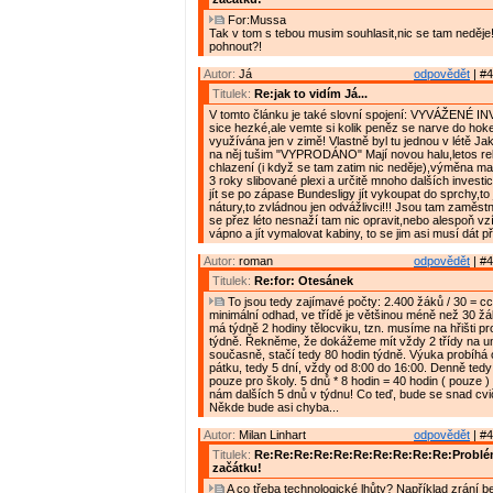
For:Mussa
Tak v tom s tebou musim souhlasit,nic se tam neděje!!
pohnout?!
Autor:
Já
odpovědět
| #4
Titulek:
Re:jak to vidím Já...
V tomto článku je také slovní spojení: VYVÁŽENÉ I
sice hezké,ale vemte si kolik peněz se narve do hokej
využívána jen v zimě! Vlastně byl tu jednou v létě Ja
na něj tušim "VYPRODÁNO" Mají novou halu,letos r
chlazení (i když se tam zatim nic neděje),výměna ma
3 roky slibované plexi a určitě mnoho dalších investi
jít se po zápase Bundesligy jít vykoupat do sprchy,to j
nátury,to zvládnou jen odvážlivci!!! Jsou tam zaměstnan
se přez léto nesnaží tam nic opravit,nebo alespoň vzí
vápno a jít vymalovat kabiny, to se jim asi musí dát 
Autor:
roman
odpovědět
| #4
Titulek:
Re:for: Otesánek
To jsou tedy zajímavé počty: 2.400 žáků / 30 = cca
minimální odhad, ve třídě je většinou méně než 30 žá
má týdně 2 hodiny tělocviku, tzn. musíme na hřišti pr
týdně. Řekněme, že dokážeme mít vždy 2 třídy na u
současně, stačí tedy 80 hodin týdně. Výuka probíhá 
pátku, tedy 5 dní, vždy od 8:00 do 16:00. Denně ted
pouze pro školy. 5 dnů * 8 hodin = 40 hodin ( pouze 
nám dalších 5 dnů v týdnu! Co teď, bude se snad cv
Někde bude asi chyba...
Autor:
Milan Linhart
odpovědět
| #4
Titulek:
Re:Re:Re:Re:Re:Re:Re:Re:Re:Re:Problém
začátku!
A co třeba technologické lhůty? Například zrání 