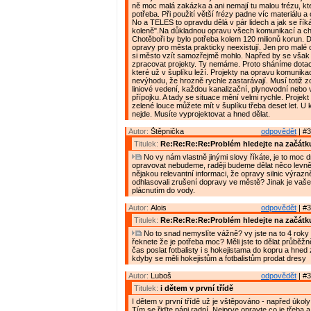
ně moc malá zakázka a ani nemají tu malou frézu, kte
potřeba. Při použití větší frézy padne víc materiálu a
No a TELES to opravdu dělá v pár lidech a jak se řík
koleně".Na důkladnou opravu všech komunikací a c
Chotěboři by bylo potřeba kolem 120 milionů korun. D
opravy pro města prakticky neexistují. Jen pro malé 
si město vzít samozřejmě mohlo. Napřed by se však
zpracovat projekty. Ty nemáme. Proto sháníme dotac
které už v šuplíku leží. Projekty na opravu komunikac
nevýhodu, že hrozně rychle zastarávají. Musí totiž z
liniové vedení, každou kanalizační, plynovodní nebo
přípojku. A tady se situace mění velmi rychle. Projek
zelené louce můžete mít v šuplíku třeba deset let. U
nejde. Musíte vyprojektovat a hned dělat.
Autor:
Štěpnička
odpovědět
| #3
Titulek:
Re:Re:Re:Re:Problém hledejte na začátk
No vy nám vlastně jinými slovy říkáte, je to moc d
opravovat nebudeme, raději budeme dělat něco levně
nějakou relevantní informaci, že opravy silnic výrazně
odhlasovali zrušení dopravy ve městě? Jinak je vaše
plácnutím do vody.
Autor:
Alois
odpovědět
| #3
Titulek:
Re:Re:Re:Re:Problém hledejte na začátk
No to snad nemyslíte vážně? vy jste na to 4 roky 
řeknete že je potřeba moc? Měli jste to dělat průběžn
čas poslat fotbalisty i s hokejistama do kopru a hned 
kdyby se měli hokejistům a fotbalistům prodat dresy
Autor:
Luboš
odpovědět
| #3
Titulek:
i dětem v první třídě
I dětem v první třídě už je vštěpováno - napřed úkol
Tím se řiďte páni radní. Nejprve opravte co je třeba 