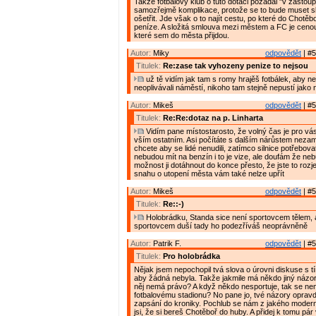
Takže fotbalový klub o tuto dotaci požádal "v zastoup
samozřejmě komplikace, protože se to bude muset sl
ošetřit. Jde však o to najít cestu, po které do Chotěb
peníze. A složitá smlouva mezi městem a FC je cenou 
které sem do města přijdou.
Autor:
Miky
odpovědět
| #5
Titulek:
Re:zase tak vyhozeny penize to nejsou
už tě vidím jak tam s romy hrajěš fotbálek, aby neh
neoplivávali náměstí, nikoho tam stejně nepustí jako 
Autor:
Mikeš
odpovědět
| #5
Titulek:
Re:Re:dotaz na p. Linharta
Vidím pane místostarosto, že volný čas je pro vás 
vším ostatním. Asi počítáte s dalším nárůstem nezam
chcete aby se lidé nenudili, zatímco silnice potřebov
nebudou mít na benzín i to je vize, ale doufám že ne
možnost ji dotáhnout do konce přesto, že jste to rozjel
snahu o utopení města vám také nelze upřít
Autor:
Mikeš
odpovědět
| #5
Titulek:
Re::-)
Holobrádku, Standa sice není sportovcem tělem, al
sportovcem duší tady ho podezříváš neoprávněně
Autor:
Patrik F.
odpovědět
| #5
Titulek:
Pro holobrádka
Nějak jsem nepochopil tvá slova o úrovni diskuse s tí
aby žádná nebyla. Takže jakmile má někdo jiný názor 
něj nemá právo? A když někdo nesportuje, tak se nem
fotbalovému stadionu? No pane jo, tvé názory opravd
zapsání do kroniky. Pochlub se nám z jakého moder
jsi, že si bereš Chotěboř do huby. A přidej k tomu pár v