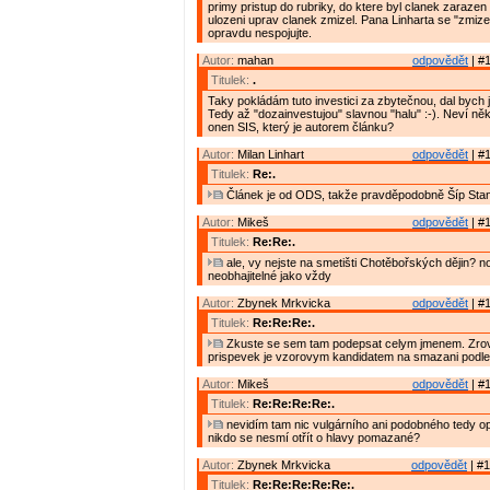
primy pristup do rubriky, do ktere byl clanek zarazen
ulozeni uprav clanek zmizel. Pana Linharta se "zmiz
opravdu nespojujte.
Autor:
mahan
odpovědět
| #1
Titulek:
.
Taky pokládám tuto investici za zbytečnou, dal bych ji
Tedy až "dozainvestujou" slavnou "halu" :-). Neví něk
onen SIS, který je autorem článku?
Autor:
Milan Linhart
odpovědět
| #1
Titulek:
Re:.
Článek je od ODS, takže pravděpodobně Šíp Stan
Autor:
Mikeš
odpovědět
| #1
Titulek:
Re:Re:.
ale, vy nejste na smetišti Chotěbořských dějin? no
neobhajitelné jako vždy
Autor:
Zbynek Mrkvicka
odpovědět
| #1
Titulek:
Re:Re:Re:.
Zkuste se sem tam podepsat celym jmenem. Zrov
prispevek je vzorovym kandidatem na smazani podle
Autor:
Mikeš
odpovědět
| #1
Titulek:
Re:Re:Re:Re:.
nevidím tam nic vulgárního ani podobného tedy 
nikdo se nesmí otřít o hlavy pomazané?
Autor:
Zbynek Mrkvicka
odpovědět
| #1
Titulek:
Re:Re:Re:Re:Re:.