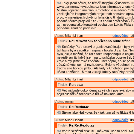
Taky jsem pátral, se téměř stejným výsledkem. 
www.partnerstvi-vysocina.cz jsou informace z loňské
Místímu operačnímu plánu Chotěboř je uvedeno: "In
vznikajících integrovaných projektech nemáme oprávn
proto v materiálech chybí příloha číslo 6 i další zmín
podobě těchto projektů." !?!?!?! co tím chtěl básník říc
tam uvedena jako kontaktní osoba pan Lukáš Fiala 
případně snad on podá info...
Autor:
Milan Linhart
odpovědět
| #9
Titulek:
Re:Re:Re:Kolik to všechno bude stát?
Schůzky Partnerství organizované krajem byly vlon
ta hlavní byla začátkem srpna v hotelu U zámku. Ně
byla, ale je možné, že lidi z textu nepochopili, o co jde
nevěděl ani já, když jsem na tu schůzku poprvé šel. By
kraje a my jsme také zpočátku nechápali, co se po n
závažné věci se má rozhodovat. Bylo to všechno hro
trochu šité horkou jehlou. Ale tady v Chotěboři prý by
účast ze všech 15 míst v kraji, kde ty schůzky probě
Autor:
Milan Linhart
odpovědět
| #9
Titulek:
Re:dotaz
Větrná bude dokončena až všichni postaví, aby n
nejezdila těžká technika a těžká nákladní auta.
Autor:
roman
odpovědět
| #9
Titulek:
Re:Re:dotaz
Stejně jako Haškova, že - tak tam už to říkáte 6 le
Autor:
Milan Linhart
odpovědět
| #9
Titulek:
Re:Re:Re:dotaz
Veďte seriózní diskusi. Haškova ulice tu není. Na 