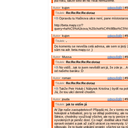
půl roku, takže šest let nic říkat nemůžeme.
Autor:
kujon
odpovědět
| #9
Titulek:
Re:Re:Re:Re:dotaz
Opravdu tu Haškova ulice není, pane místostaros
http://beta.mapy.cz/?
query=ha%C5%A1kova,%20chot%C4%9Bbo%C5%99&
Autor:
kujon
odpovědět
| #9
Titulek:
.
Do komentu se nevešla celá adresa, ale sem si jistý ž
sám na adr. beta.mapy.cz ;)
Autor:
Mussa
odpovědět
| #9
Titulek:
Re:Re:Re:Re:Re:dotaz
No vidíš...tak to jsem nevěděl ani já, že zde je....A
od našeho baráku :D
Autor:
roman
odpovědět
| #9
Titulek:
Re:Re:Re:Re:dotaz
Takže Petr Holub ( Nábytek Kristína ) bydlí na pol
Já, že tou ulicí denně chodím.
Autor:
jouda
odpovědět
| #9
Titulek:
jak to vidím já
Ať žije naše zastupitelstvo!! Připadá mi, že v tomto m
hokejisté a fotbalisté, pro ty se dělají podmínky, ale n
Silnice, chodníky využívají všichni, ale na ty peníze n
vyvolených je peněz dost. Co např. dodělat ulice Ha
opravit ostatní a pak až začít utrácet za nesmysly. U
slibovalo, že to bude unikátní projekt, všichni se na n