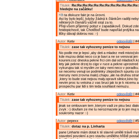
Titulek:
Re:Re:Re:Re:Re:Re:Re:Re:Re:Re:Re:Re
hledejte na začátku!
ta diskuze fakt je na úrovni.
Asi by bylo lepší, kdyby žádná k článkům raději nebyl
některých čtenářů vážně stojí za to.
Přeji všem příjemný pobyt v zapadákově. Dokud zde 
hnidopichové, tak Chotěboř bude napořád prdýlka na
lišky dávají dobrou noc :-)
Autor:
Ketiv
odpovědět
| #4
Titulek:
zase tak vyhozeny penize to nejsou
No podle me je lepsi ,aby deti a mladez meli misto(skv
kde muzou delat neco co je bavi a ne se venovat jen 
koureni.coz dneska pekne frci cim dal od mladsich.kd
lety jak pekne drzej to cigo v ruce a pekne uprostred s
vykurujou tak si myslim ze taky neni neco v poradku
se necemu venuji se podminky zlepsi(tech spuntu c
meruny neni zrovna malo).chapu ,ale na druhou stra
,ktery to bude stat nejsou maly.opravit silnice,kino by
nevim proc tu vetsina z vas bruci jak to je k nicemu a
prospechu par lidi s tim teda souhlasit nemuzu.
Autor:
Ketiv
odpovědět
| #4
Titulek:
zase tak vyhozeny penize to nejsou
jinak se omlouvam tem ,kterym vadi ze pisu bez diakr
zvyk :-) doufam ze me tu nerozmazete je to jen muj
soukromy nazor :-)
Autor:
pepexx
odpovědět
| #5
Titulek:
dotaz na p. Linharta
pane Linharte mám dotat k té slavné umělé trávě mys
stavební povolení a pro stavbu umělého hřiště postač