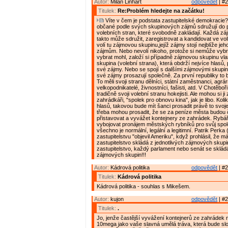
Autor:
Milan Linhart
odpovědět
| #2
Titulek:
Re:Problém hledejte na začátku!
Víte v čem je podstata zastupitelské demokracie?
občané podle svých skupinových zájmů sdružují do p
volebních stran, které svobodně zakládají. Každá z
takto může sdružit, zaregistrovat a kandidovat ve vol
volí tu zájmovou skupinu,jejíž zájmy stojí nejblíže jeh
zájmům. Nebo nevolí nikoho, protože si nemůže vybrat
vybrat mohl, založí si případně zájmovou skupinu vl
skupina (volební strana), která obdrží nejvíce hlasů,
své zájmy. Nebo se spojí s dalšími zájmovými skupin
své zájmy prosazují společně. Za první republiky to b
To měli svoji stranu dělníci, státní zaměstnanci, agrárn
velkopodnikatelé, živnostníci, fašisti, atd. V Chotěboř
tradičně svoji volební stranu hokejisti. Ale mohou si ji z
zahrádkáři, "spolek pro obnovu kina", jak je libo. Kol
hlasů, takovou bude mít šanci prosadit právě to svoje
třeba mohou prosadit, že se za peníze města budou č
přistavovat a vyvážet kontejnery ze zahrádek. Rybář
vybojovat pronájem městských rybníků pro svůj spole
všechno je normální, legální a legitimní. Patrik Perk
zastupitelstvu "objevil Ameriku", když prohlásil, že má
zastupitelstvo skládá z jednotlivých zájmových skup
zastupitelstvo, každý parlament nebo senát se skládá
zájmových skupin!!!
Autor:
Kádrová politika
odpovědět
| #2
Titulek:
Kádrová politika
Kádrová politika - souhlas s Mikešem.
Autor:
kujon
odpovědět
| #2
Titulek:
.
Jo, jenže častější vyvážení kontejnerů ze zahrádek n
10mega jako vaše slavná umělá tráva, která bude slo