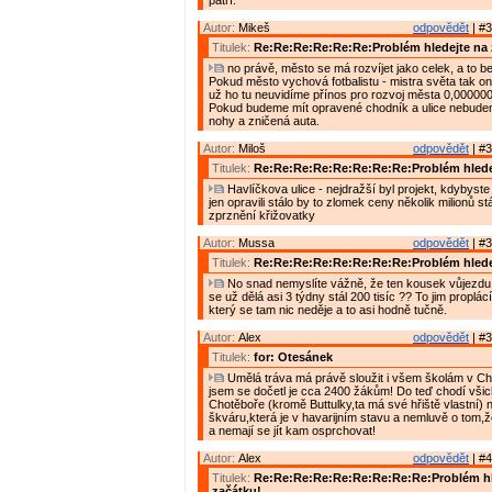
patří.
Autor:
Mikeš
odpovědět
| #3
Titulek:
Re:Re:Re:Re:Re:Re:Problém hledejte na 
no právě, město se má rozvíjet jako celek, a to bez
Pokud město vychová fotbalistu - mistra světa tak o
už ho tu neuvidíme přínos pro rozvoj města 0,000000
Pokud budeme mít opravené chodník a ulice nebude
nohy a zničená auta.
Autor:
Miloš
odpovědět
| #3
Titulek:
Re:Re:Re:Re:Re:Re:Re:Re:Problém hlede
Havlíčkova ulice - nejdražší byl projekt, kdybyste j
jen opravili stálo by to zlomek ceny několik milionů stál
zprznění křižovatky
Autor:
Mussa
odpovědět
| #3
Titulek:
Re:Re:Re:Re:Re:Re:Re:Re:Problém hlede
No snad nemyslíte vážně, že ten kousek vůjezdu 
se už dělá asi 3 týdny stál 200 tisíc ?? To jim proplá
který se tam nic neděje a to asi hodně tučně.
Autor:
Alex
odpovědět
| #3
Titulek:
for: Otesánek
Umělá tráva má právě sloužit i všem školám v Cho
jsem se dočetl je cca 2400 žákům! Do teď chodí všic
Chotěboře (kromě Buttulky,ta má své hřiště vlastní) n
škváru,která je v havarijním stavu a nemluvě o tom,ž
a nemají se jít kam osprchovat!
Autor:
Alex
odpovědět
| #4
Titulek:
Re:Re:Re:Re:Re:Re:Re:Re:Re:Problém hl
začátku!