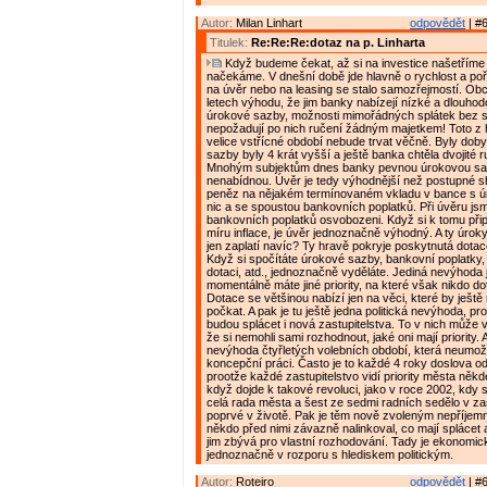
Autor:
Milan Linhart
odpovědět
| #6
Titulek:
Re:Re:Re:dotaz na p. Linharta
Když budeme čekat, až si na investice našetříme
načekáme. V dnešní době jde hlavně o rychlost a poř
na úvěr nebo na leasing se stalo samozřejmostí. Obc
letech výhodu, že jim banky nabízejí nízké a dlouho
úrokové sazby, možnosti mimořádných splátek bez 
nepožadují po nich ručení žádným majetkem! Toto z 
velice vstřícné období nebude trvat věčně. Byly dob
sazby byly 4 krát vyšší a ještě banka chtěla dvojité 
Mnohým subjektům dnes banky pevnou úrokovou sa
nenabídnou. Úvěr je tedy výhodnější než postupné
peněz na nějakém termínovaném vkladu v bance s ú
nic a se spoustou bankovních poplatků. Při úvěru jsm
bankovních poplatků osvobozeni. Když si k tomu přip
míru inflace, je úvěr jednoznačně výhodný. A ty úroky
jen zaplatí navíc? Ty hravě pokryje poskytnutá dotac
Když si spočítáte úrokové sazby, bankovní poplatky, i
dotaci, atd., jednoznačně vyděláte. Jediná nevýhoda 
momentálně máte jiné priority, na které však nikdo do
Dotace se většinou nabízí jen na věci, které by ještě 
počkat. A pak je tu ještě jedna politická nevýhoda, pr
budou splácet i nová zastupitelstva. To v nich může v
že si nemohli sami rozhodnout, jaké oni mají priority. A
nevýhoda čtyřletých volebních období, která neumož
koncepční práci. Často je to každé 4 roky doslova od
prootže každé zastupitelstvo vidí priority města někde
když dojde k takové revoluci, jako v roce 2002, kdy 
celá rada města a šest ze sedmi radních sedělo v zas
poprvé v životě. Pak je těm nově zvoleným nepříjemn
někdo před nimi závazně nalinkoval, co mají splácet a
jim zbývá pro vlastní rozhodování. Tady je ekonomic
jednoznačně v rozporu s hlediskem politickým.
Autor:
Roteiro
odpovědět
| #6