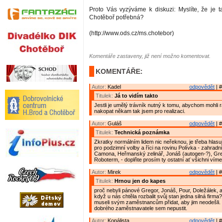
Proto Vás vyzýváme k diskuzi: Myslíte, že je ta
Chotěboř potřebná?
(http://www.ods.cz/ms.chotebor)
Komentáře zastaveny, již není možno komentovat.
KOMENTÁŘE:
Autor:
Kadel
odpovědět
| #
Titulek:
Já to vidím takto
Jestli je umělý trávník nutný k tomu, abychom mohli
nakopat někam tak jsem pro realizaci.
Autor:
Guláš
odpovědět
| #
Titulek:
Technická poznámka
Zkratky normálním lidem nic neřeknou, je třeba hlasují
pro podzimní volby a říci na rovinu Polívka - zahradn
Camona, Heřmanský zelinář, Jonáš (autogen-?), Gre
Roboterm, - doplňte prosím ty ostatní ať všichni víme
Autor:
Mirek
odpovědět
| #
Titulek:
Hrnou jen do kapes
proč nebyli pánové Gregor, Jonáš, Pour, Doležálek, a 
když u nás chtěla rozbalit svůj stan jedna silná firma
museli svým zaměstnancům přidat, aby jim neodešli. T
dobrého zaměstnavatele sem nepustit.
Autor:
Kopálista
odpovědět
| #