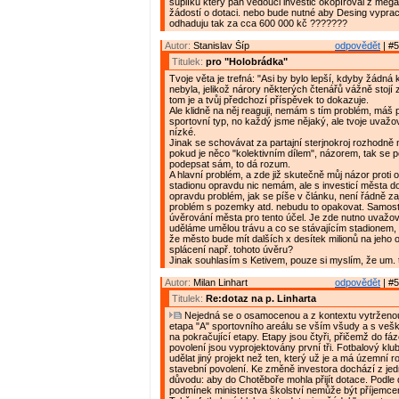
šuplíku který pan vedouci investic okopíroval z mega
žádostí o dotaci. nebo bude nutné aby Desing vyprac
odhaduju tak za cca 600 000 kč ???????
Autor:
Stanislav Šíp
odpovědět
| #5
Titulek:
pro "Holobrádka"
Tvoje věta je trefná: "Asi by bylo lepší, kdyby žádná 
nebyla, jelikož nárory některých čtenářů vážně stojí 
tom je a tvůj předchozí příspěvek to dokazuje.
Ale klidně na něj reaguji, nemám s tím problém, máš
sportovní typ, no každý jsme nějaký, ale tvoje uvažov
nízké.
Jinak se schovávat za partajní sterjnokroj rozhodně 
pokud je něco "kolektivním dílem", názorem, tak se 
podepsat sám, to dá rozum.
A hlavní problém, a zde již skutečně můj názor proti 
stadionu opravdu nic nemám, ale s investicí města 
opravdu problém, jak se píše v článku, není řádně zaj
problém s pozemky atd. nebudu to opakovat. Samosta
úvěrování města pro tento účel. Je zde nutno uvažova
uděláme umělou trávu a co se stávajícím stadionem, 
že město bude mít dalších x desítek milionů na jeho 
splácení např. tohoto úvěru?
Jinak souhlasím s Ketivem, pouze si myslím, že um. t
Autor:
Milan Linhart
odpovědět
| #5
Titulek:
Re:dotaz na p. Linharta
Nejedná se o osamocenou a z kontextu vytrženou i
etapa "A" sportovního areálu se vším všudy a s veš
na pokračující etapy. Etapy jsou čtyři, přičemž do fá
povolení jsou vyprojektovány první tři. Fotbalový klu
udělat jiný projekt než ten, který už je a má územní r
stavební povolení. Ke změně investora dochází z je
důvodu: aby do Chotěboře mohla přijít dotace. Podle
podmínek ministerstva školství nemůže být příjemc