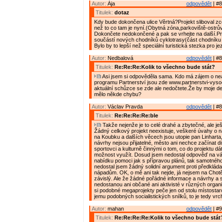
Autor:
Ája
odpovědět
| #8
Titulek:
dotaz
Kdy bude dokončena ulice Věrtná?Projekt sliboval zce
než to co tam je nyní.(Obytná zóna,parkoviště-ostrův
Dokončete nedokončené a pak se vrhejte na další.P
součástí nových chodníků cyklotrasy(část chodníku 
Bylo by to lepší než speciální turistická stezka pro j
Autor:
Nedbalová
odpovědět
| #8
Titulek:
Re:Re:Re:Kolik to všechno bude stát?
Asi jsem si odpověděla sama. Kdo má zájem o nea
programu Partnerství jsou zde www.partnerstvi-vyso
aktuální schůzce se zde ale nedočtete.Že by moje det
mělo někde chybu?
Autor:
Václav Pravda
odpovědět
| #8
Titulek:
Re:Re:Re:Re:ble
Takže nejenže je to celé drahé a zbytečné, ale je
Žádný celkový projekt neexistuje, veškeré úvahy o ná
na Koubku a dalších věcech jsou utopie pan Linharta
návrhy nejsou přijatelné, město ani nechce začínat d
sportovci a kulturně činnými o tom, co do projektu dát
možnost využít. Dosud jsem nedostal odpověď na v
nabídku pomoci jak s přípravou plánů, tak samotného
nedostal jsem žádný solidní argument proti předklá
nápadům. OK, o mě ani tak nejde, já nejsem na Chotě
závislý. Ale že žádné pořádné informace a návrhy a 
nedostanou ani občané ani aktivisté v různých organ
si podobné megaprojekty peče jen od stolu místostar
jemu podobných socialistických snílků, to je tedy vrch
Autor:
mahan
odpovědět
| #9
Titulek:
Re:Re:Re:Re:Kolik to všechno bude stát