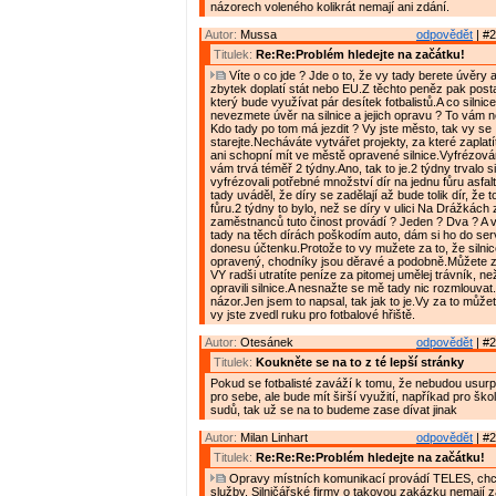
názorech voleného kolikrát nemají ani zdání.
Autor:
Mussa
odpovědět
| #2
Titulek:
Re:Re:Problém hledejte na začátku!
Víte o co jde ? Jde o to, že vy tady berete úvěry 
zbytek doplatí stát nebo EU.Z těchto peněz pak posta
který bude využívat pár desítek fotbalistů.A co silnice
nevezmete úvěr na silnice a jejich opravu ? To vám n
Kdo tady po tom má jezdit ? Vy jste město, tak vy se
starejte.Necháváte vytvářet projekty, za které zaplatí
ani schopní mít ve městě opravené silnice.Vyfrézování
vám trvá téměř 2 týdny.Ano, tak to je.2 týdny trvalo s
vyfrézovali potřebné množství dír na jednu fůru asfal
tady uváděl, že díry se zadělají až bude tolik dír, že 
fůru.2 týdny to bylo, než se díry v ulici Na Drážkách z
zaměstnanců tuto činost provádí ? Jeden ? Dva ? A ví
tady na těch dírách poškodím auto, dám si ho do se
donesu účtenku.Protože to vy mužete za to, že silni
opravený, chodníky jsou děravé a podobně.Můžete za
VY radši utratíte peníze za pitomej umělej trávník, ne
opravili silnice.A nesnažte se mě tady nic rozmlouvat
názor.Jen jsem to napsal, tak jak to je.Vy za to může
vy jste zvedl ruku pro fotbalové hřiště.
Autor:
Otesánek
odpovědět
| #2
Titulek:
Koukněte se na to z té lepší stránky
Pokud se fotbalisté zaváží k tomu, že nebudou usurp
pro sebe, ale bude mít širší využití, napříkad pro ško
sudů, tak už se na to budeme zase dívat jinak
Autor:
Milan Linhart
odpovědět
| #2
Titulek:
Re:Re:Re:Problém hledejte na začátku!
Opravy místních komunikací provádí TELES, chce
služby. Silničářské firmy o takovou zakázku nemají z