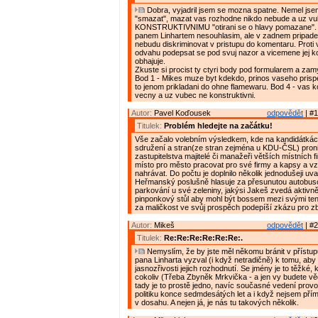
Dobra, vyjadril jsem se mozna spatne. Nemel jse
"smazat", mazat vas rozhodne nikdo nebude a uz vu
KONSTRUKTIVNIMU "otirani se o hlavy pomazane".
panem Linhartem nesouhlasim, ale v zadnem pripade 
nebudu diskriminovat v pristupu do komentaru. Prot
odvahu podepsat se pod svuj nazor a vicemene jej k
obhajuje.
Zkuste si procist ty ctyri body pod formularem a zam
Bod 1 - Mikes muze byt kdekdo, prinos vaseho prispe
to jenom prikladani do ohne flamewaru. Bod 4 - vas 
vecny a uz vubec ne konstruktivni.
Autor:
Pavel Koďousek
odpovědět
| #1
Titulek:
Problém hledejte na začátku!
Vše začalo volebním výsledkem, kde na kandidátká
sdružení a stran(ze stran zejména u KDU-ČSL) proni
zastupitelstva majitelé či manažeři větších místních f
místo pro město pracovat pro své firmy a kapsy a vz
nahrávat. Do počtu je doplnilo několik jednodušeji uva
Heřmanský poslušně hlasuje za přesunutou autobus
parkování u své zeleniny, jakýsi Jakeš zvedá aktivn
pinponkový stůl aby mohl být bossem mezi svými tenis
za maličkost ve svůj prospěch podepíší zkázu pro z
Autor:
Mikeš
odpovědět
| #2
Titulek:
Re:Re:Re:Re:Re:Re:.
Nemyslím, že by jste měl někomu bránit v přístu
pana Linharta vyzval (i když netradičně) k tomu, aby
jasnozřivosti jejich rozhodnutí. Se jmény je to těžké,
cokoliv (Třeba Zbyněk Mrkvička - a jen vy budete vědě
tady je to prostě jedno, navíc současné vedení prov
politiku konce sedmdesátých let a i když nejsem pří
v dosahu. A nejen já, je nás tu takových několik.