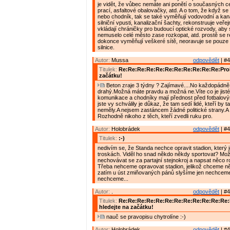
je vidět, že vůbec nemáte ani ponětí o současných 
prací, asfaltové obalovačky, atd. A o tom, že když se 
nebo chodník, tak se také vyměňují vodovodní a kana
silniční vpusti, kanalizační šachty, rekonstruuje veřej
vkládají chráničky pro budoucí optické rozvody, aby
nemuselo celé město zase rozkopat, atd. prostě se r
dokonce vyměňují veškeré sítě, neoravuje se pouze
silnice.
Autor:
Mussa
odpovědět
| #4
Titulek:
Re:Re:Re:Re:Re:Re:Re:Re:Re:Re:Re:Prob
začátku!
Beton zraje 3 týdny ? Zajímavé....No každopádně 
drahý.Možná máte pravdu a možná ne.Víte co je jisté
komunikace a chodníky mají přednost před fotbalový
jste vy schválily je důkaz, že tam sedí lidé, kteří by 
neměly.A nejsem zastáncem žádné politické strany.A 
Rozhodně nikoho z těch, kteří zvedli ruku pro.
Autor:
Holobrádek
odpovědět
| #4
Titulek:
:-)
nedivím se, že Standa nechce opravit stadion, který 
troskách. Viděl ho snad někdo někdy sportovat? Mož
nechovávat se za partajní stejnokroj a napsat něco 
Třeba nehceme opravovat stadion, jelikož chceme něc
zatím u úst zmiňovaných pánů slyšíme jen nechcem
nechceme...
Autor:
.
odpovědět
| #4
Titulek:
Re:Re:Re:Re:Re:Re:Re:Re:Re:Re:Re:Re
hledejte na začátku!
nauč se pravopisu chytrolíne :-)
Autor:
Holobrádek
odpovědět
| #4