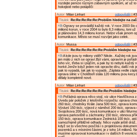
rozdejte peníze různým zábavným spolkům, ať už to j
hokejisté nebo potápěči
Autor:
Milan Linhart
odpovědět
| #3
Titulek:
Re:Re:Re:Re:Re:Problém hledejte na zač
Opravy se provádějí každý rok. V roce 2003 šlo 
milionů korun, v roce 2004 to bylo 8,3 milionu, loni už 
je plánováno 14,3 milionu korun. Nelze však jenom o
komunikace. Město se musí rozvíjet jako celek.
Autor:
Mussa
odpovědět
| #3
Titulek:
Re:Re:Re:Re:Re:Re:Problém hledejte na 
A kde jsou ty miliony vidět? Nikde...Každej rok jso
jen málo z nich se opraví.Být vámi, opravím je pořád
toho víc, třeba si i půjčím, a pak by to nebylo každý r
horké.Jenže když jeden rok opravíte díru, další rok j
pak to vypadá, tak jak to vypadá...Záplata vedle zápla
oprava silnic v Chotěboři stála 120 milionu jsou kecy
dělaly kompletně nové.
Autor:
Milan Linhart
odpovědět
| #3
Titulek:
Re:Re:Re:Re:Re:Re:Re:Problém hledejte 
Pořádná oprava něco stojí, viz ulice Havlíčkova z
Uvedu pár položek z letošního rozpočtu: oprava chodn
260 tisíc, chodníky Krále Jana 500 tisíc, oprava ko
Výsluní 150 tisíc, výjezd z náměstí 200 tisíc, oprava
Svojsíkova 200 tisíc, nová komunikace v ulici Wurmov
oprava parkoviště u záchranky 150 tisíc, obnova pří
150 tisíc, oprava komunikace Zednická 100 tisíc, atd
samozřejmě přibližné odhady. Něco vyjde ještě dráž, j
když se to všechno posčítá i s projektovou dokumen
pozemků a s místními částmi, je z toho 14 milionů. N
musíme opravovat komunikace i v dalších 8 vesnicíc