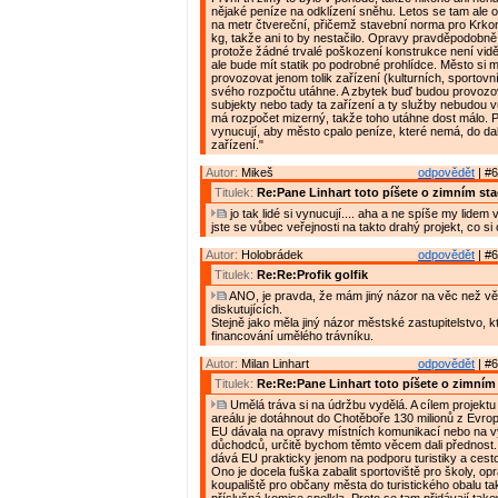
nějaké peníze na odklízení sněhu. Letos se tam ale o
na metr čtvereční, přičemž stavební norma pro Krko
kg, takže ani to by nestačilo. Opravy pravděpodobně
protože žádné trvalé poškození konstrukce není vidě
ale bude mít statik po podrobné prohlídce. Město si m
provozovat jenom tolik zařízení (kulturních, sportovníc
svého rozpočtu utáhne. A zbytek buď budou provoz
subjekty nebo tady ta zařízení a ty služby nebudou 
má rozpočet mizerný, takže toho utáhne dost málo. 
vynucují, aby město cpalo peníze, které nemá, do dal
zařízení."
Autor:
Mikeš
odpovědět
| #6
Titulek:
Re:Pane Linhart toto píšete o zimním st
jo tak lidé si vynucují.... aha a ne spíše my lidem
jste se vůbec veřejnosti na takto drahý projekt, co si
Autor:
Holobrádek
odpovědět
| #6
Titulek:
Re:Re:Profik golfik
ANO, je pravda, že mám jiný názor na věc než vě
diskutujících.
Stejně jako měla jiný názor městské zastupitelstvo, 
financování umělého trávníku.
Autor:
Milan Linhart
odpovědět
| #6
Titulek:
Re:Re:Pane Linhart toto píšete o zimním
Umělá tráva si na údržbu vydělá. A cílem projektu
areálu je dotáhnout do Chotěboře 130 milionů z Evro
EU dávala na opravy místních komunikací nebo na 
důchodců, určitě bychom těmto věcem dali přednost
dává EU prakticky jenom na podporu turistiky a cest
Ono je docela fuška zabalit sportoviště pro školy, op
koupaliště pro občany města do turistického obalu ta