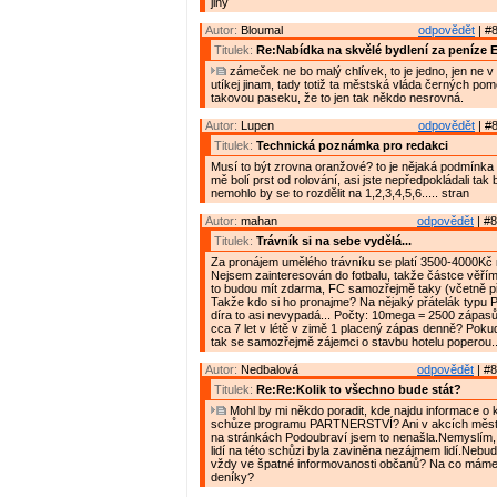
jiný
Autor:
Bloumal
odpovědět
| #8
Titulek:
Re:Nabídka na skvělé bydlení za peníze 
zámeček ne bo malý chlívek, to je jedno, jen ne v
utíkej jinam, tady totiž ta městská vláda černých po
takovou paseku, že to jen tak někdo nesrovná.
Autor:
Lupen
odpovědět
| #8
Titulek:
Technická poznámka pro redakci
Musí to být zrovna oranžové? to je nějaká podmínka
mě bolí prst od rolování, asi jste nepředpokládali tak
nemohlo by se to rozdělit na 1,2,3,4,5,6..... stran
Autor:
mahan
odpovědět
| #8
Titulek:
Trávník si na sebe vydělá...
Za pronájem umělého trávníku se platí 3500-4000Kč
Nejsem zainteresován do fotbalu, takže částce věřím.
to budou mít zdarma, FC samozřejmě taky (včetně př
Takže kdo si ho pronajme? Na nějaký přátelák typu P
díra to asi nevypadá... Počty: 10mega = 2500 zápasů á
cca 7 let v létě v zimě 1 placený zápas denně? Poku
tak se samozřejmě zájemci o stavbu hotelu poperou..
Autor:
Nedbalová
odpovědět
| #8
Titulek:
Re:Re:Kolik to všechno bude stát?
Mohl by mi někdo poradit, kde najdu informace o 
schůze programu PARTNERSTVÍ? Ani v akcích města
na stránkách Podoubraví jsem to nenašla.Nemyslím,
lidí na této schůzi byla zaviněna nezájmem lidí.Nebu
vždy ve špatné informovanosti občanů? Na co mám
deníky?