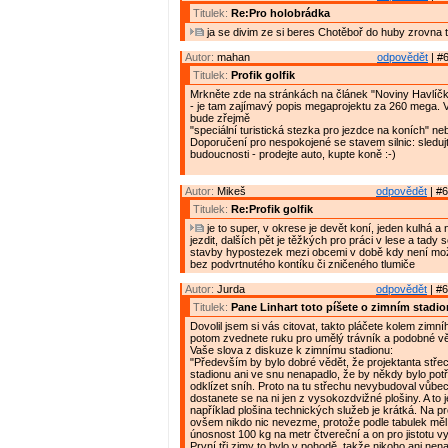
Titulek:
Re:Pro holobrádka
ja se divim ze si beres Chotěboř do huby zrovna 
Autor:
mahan
odpovědět
| #6
Titulek:
Profik golfik
Mrkněte zde na stránkách na článek "Noviny Havlíčk
- je tam zajímavý popis megaprojektu za 260 mega. Ve
bude zřejmě
"speciální turistická stezka pro jezdce na koních" neb
Doporučení pro nespokojené se stavem silnic: sleduj
budoucnosti - prodejte auto, kupte koně :-)
Autor:
Mikeš
odpovědět
| #6
Titulek:
Re:Profik golfik
je to super, v okrese je devět koní, jeden kulhá a
jezdit, dalších pět je těžkých pro práci v lese a tady 
stavby hypostezek mezi obcemi v době kdy není mož
bez podvrtnutého kontíku či zničeného tlumiče
Autor:
Jurda
odpovědět
| #6
Titulek:
Pane Linhart toto píšete o zimním stadi
Dovolil jsem si vás citovat, takto pláčete kolem zimní
potom zvednete ruku pro umělý trávník a podobné v
Vaše slova z diskuze k zimnímu stadionu:
"Především by bylo dobré vědět, že projektanta stře
stadionu ani ve snu nenapadlo, že by někdy bylo pot
odklízet sníh. Proto na tu střechu nevybudoval vůbe
dostanete se na ni jen z vysokozdvižné plošiny. A to 
například plošina technických služeb je krátká. Na pro
ovšem nikdo nic nevezme, protože podle tabulek měl
únosnost 100 kg na metr čtvereční a on pro jistotu v
První tři zimy to bylo v pohodě, takže nikoho ani nen