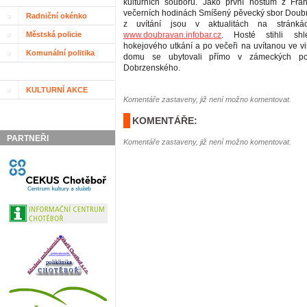
kulturních souborů. Jako první hostům z Fran
večerních hodinách Smíšený pěvecký sbor Doubr
Radniční okénko
z uvítání jsou v aktualitách na stránk
Městská policie
www.doubravan.infobar.cz
. Hosté stihli shl
hokejového utkání a po večeři na uvítanou ve 
Komunální politika
domu se ubytovali přímo v zámeckých po
Dobrzenského.
KULTURNÍ AKCE
Komentáře zastaveny, již není možno komentovat.
KOMENTÁŘE:
PARTNEŘI
Komentáře zastaveny, již není možno komentovat.