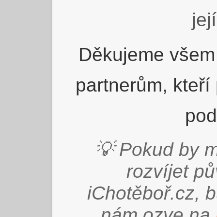
jej
Děkujeme všem 
partnerům, kteří
pod
💡 Pokud by m
rozvíjet p
iChotěboř.cz, 
nám ozve na