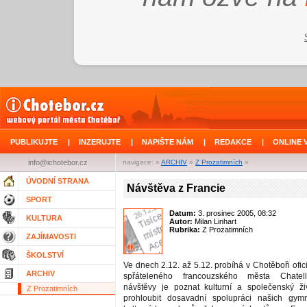
PUBLIKUJTE
|
INZERUJTE
|
NAPIŠTE NÁM
|
REDAKCE
|
ONLINE 
info@ichotebor.cz
navigace: »
ARCHIV
»
Z Prozatimních
»
ÚVODNÍ STRANA
Návštěva z Francie
SPORT
Datum:
3. prosinec 2005, 08:32
KULTURA
Autor:
Milan Linhart
Rubrika:
Z Prozatimních
ZAJÍMAVOSTI
ŠKOLSTVÍ
Ve dnech 2.12. až 5.12. probíhá v Chotěboři ofic
ARCHIV
spřáteleného francouzského města Chatell
návštěvy je poznat kulturní a společenský ž
Z Prozatimních
prohloubit dosavadní spolupráci našich gy