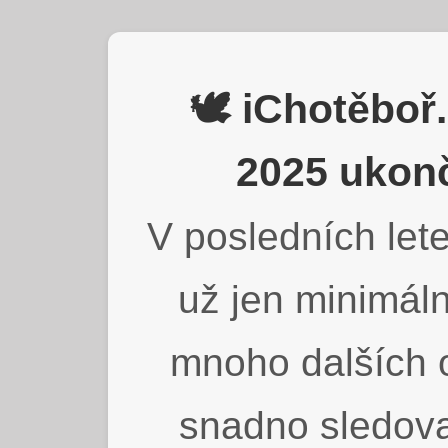
🕊️ iChotěbo
2025 ukonč
V posledních lete
už jen minimáln
mnoho dalších o
snadno sledova