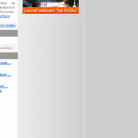
Vám od
kulturních
červenec.
říloze
.
ny krátké
a měsíce.
ule ...
od, ...
h ...
á