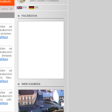
první Courier v Chotěboři
hotěboře
EN
DE
 online: 16
FACEBOOK
Vám od
kulturních
prosinec.
říloze
.
Vám od
kulturních
listopad.
říloze
.
Vám od
kulturních
íc říjnu.
říloze
.
WEB KAMERA
Vám od
kulturních
síc září.
říloze
.