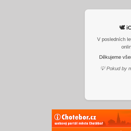
🕊️ 
V posledních le
onli
Děkujeme všem
💡 Pokud by m