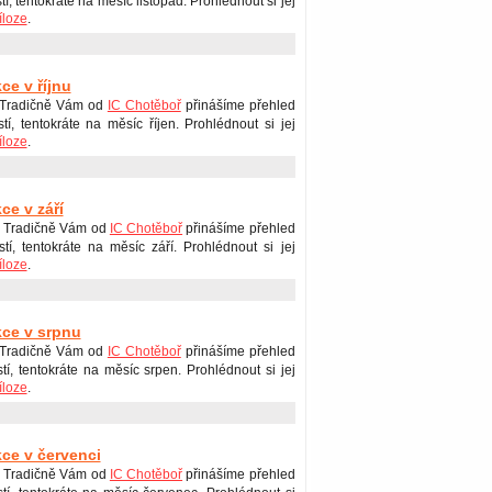
tí, tentokráte na měsíc listopad. Prohlédnout si jej
íloze
.
ce v říjnu
 Tradičně Vám od
IC Chotěboř
přinášíme přehled
stí, tentokráte na měsíc říjen. Prohlédnout si jej
íloze
.
ce v září
 Tradičně Vám od
IC Chotěboř
přinášíme přehled
stí, tentokráte na měsíc září. Prohlédnout si jej
íloze
.
kce v srpnu
 Tradičně Vám od
IC Chotěboř
přinášíme přehled
stí, tentokráte na měsíc srpen. Prohlédnout si jej
íloze
.
kce v červenci
 Tradičně Vám od
IC Chotěboř
přinášíme přehled