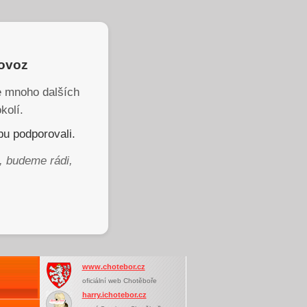
rovoz
je mnoho dalších
kolí.
u podporovali.
, budeme rádi,
www.chotebor.cz
oficiální web Chotěboře
harry.ichotebor.cz