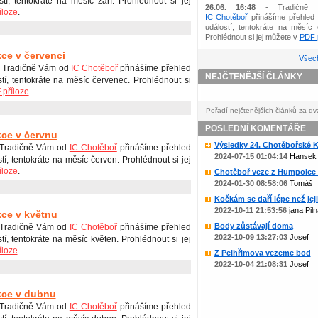
stí, tentokráte na měsíc září. Prohlédnout si jej
26.06. 16:48
- Tradičně 
íloze
.
IC Chotěboř
přinášíme přehled 
událostí, tentokráte na měsíc 
Prohlédnout si jej můžete v
PDF p
kce v červenci
Všech
 Tradičně Vám od
IC Chotěboř
přinášíme přehled
NEJČTENĚJŠÍ ČLÁNKY
stí, tentokráte na měsíc červenec. Prohlédnout si
příloze
.
Pořadí nejčtenějších článků za dv
POSLEDNÍ KOMENTÁŘE
kce v červnu
Výsledky 24. Chotěbořské Ko
 Tradičně Vám od
IC Chotěboř
přinášíme přehled
2024-07-15 01:04:14
Hansek
tí, tentokráte na měsíc červen. Prohlédnout si jej
íloze
.
Chotěboř veze z Humpolce b
2024-01-30 08:58:06
Tomáš
Kočkám se daří lépe než jejic
2022-10-11 21:53:56
jana Piln
kce v květnu
Body zůstávají doma
 Tradičně Vám od
IC Chotěboř
přinášíme přehled
2022-10-09 13:27:03
Josef
tí, tentokráte na měsíc květen. Prohlédnout si jej
íloze
.
Z Pelhřimova vezeme bod
2022-10-04 21:08:31
Josef
kce v dubnu
 Tradičně Vám od
IC Chotěboř
přinášíme přehled