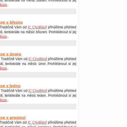
stí, tentokráte na měsíc duben. Prohlédnout si jej
íloze
.
kce v březnu
 Tradičně Vám od
IC Chotěboř
přinášíme přehled
tí, tentokráte na měsíc březen. Prohlédnout si jej
íloze
.
kce v únoru
 Tradičně Vám od
IC Chotěboř
přinášíme přehled
stí, tentokráte na měsíc únor. Prohlédnout si jej
íloze
.
kce v lednu
 Tradičně Vám od
IC Chotěboř
přinášíme přehled
stí, tentokráte na měsíc leden. Prohlédnout si jej
íloze
.
kce v prosinci
 Tradičně Vám od
IC Chotěboř
přinášíme přehled