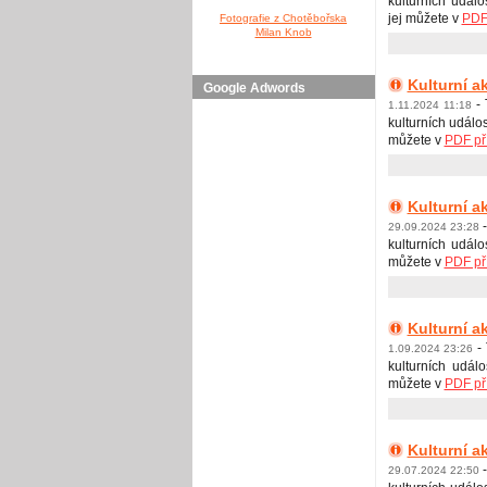
kulturních událo
jej můžete v
PDF 
Fotografie z Chotěbořska
Milan Knob
Kulturní a
Google Adwords
- 
1.11.2024 11:18
kulturních událos
můžete v
PDF př
Kulturní ak
-
29.09.2024 23:28
kulturních událo
můžete v
PDF př
Kulturní ak
-
1.09.2024 23:26
kulturních událo
můžete v
PDF př
Kulturní a
-
29.07.2024 22:50