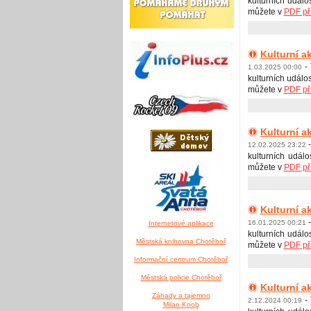
kulturních událo
můžete v
PDF př
Kulturní a
-
1.03.2025 00:00
kulturních událos
můžete v
PDF př
Kulturní a
-
12.02.2025 23:22
kulturních událo
můžete v
PDF př
Kulturní a
-
16.01.2025 00:21
Internetové aplikace
kulturních událo
Městská knihovna Chotěboř
můžete v
PDF př
Informační centrum Chotěboř
Městská policie Chotěboř
Kulturní a
Záhady a tajemno
-
2.12.2024 00:19
Milan Knob