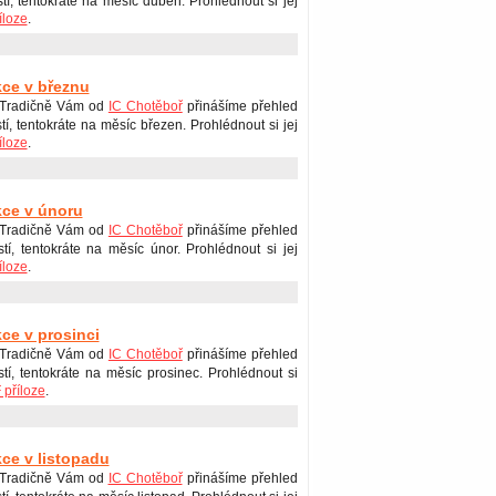
stí, tentokráte na měsíc duben. Prohlédnout si jej
íloze
.
kce v březnu
 Tradičně Vám od
IC Chotěboř
přinášíme přehled
tí, tentokráte na měsíc březen. Prohlédnout si jej
íloze
.
kce v únoru
 Tradičně Vám od
IC Chotěboř
přinášíme přehled
stí, tentokráte na měsíc únor. Prohlédnout si jej
íloze
.
kce v prosinci
 Tradičně Vám od
IC Chotěboř
přinášíme přehled
stí, tentokráte na měsíc prosinec. Prohlédnout si
příloze
.
kce v listopadu
Tradičně Vám od
IC Chotěboř
přinášíme přehled