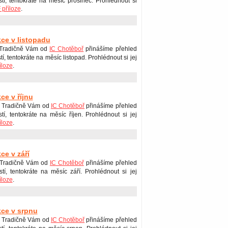
stí, tentokráte na měsíc prosinec. Prohlédnout si
příloze
.
kce v listopadu
Tradičně Vám od
IC Chotěboř
přinášíme přehled
tí, tentokráte na měsíc listopad. Prohlédnout si jej
íloze
.
ce v říjnu
 Tradičně Vám od
IC Chotěboř
přinášíme přehled
stí, tentokráte na měsíc říjen. Prohlédnout si jej
íloze
.
ce v září
 Tradičně Vám od
IC Chotěboř
přinášíme přehled
stí, tentokráte na měsíc září. Prohlédnout si jej
íloze
.
kce v srpnu
 Tradičně Vám od
IC Chotěboř
přinášíme přehled