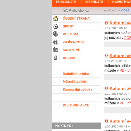
PUBLIKUJTE
|
INZERUJTE
|
NAPIŠTE N
info@ichotebor.cz
navigace: »
Krátké 
ÚVODNÍ STRANA
Kulturní a
SPORT
-
1.12.2025 00:10
kulturních událo
KULTURA
jej můžete v
PDF 
ZAJÍMAVOSTI
ŠKOLSTVÍ
Kulturní a
ARCHIV
- 
1.11.2025 01:58
kulturních událos
můžete v
PDF př
Radniční okénko
Městská policie
Kulturní ak
Komunální politika
-
1.10.2025 00:00
kulturních událo
můžete v
PDF př
KULTURNÍ AKCE
Kulturní ak
PARTNEŘI
-
1.09.2025 00:48