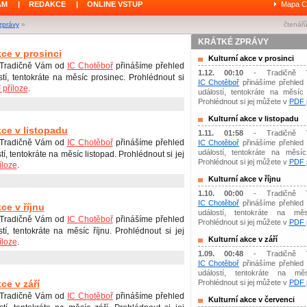
ÁM
|
REDAKCE
|
ONLINE VSTUP
Mapa C
zprávy
»
čtenářů
KRÁTKÉ ZPRÁVY
kce v prosinci
Kulturní akce v prosinci
 Tradičně Vám od
IC Chotěboř
přinášíme přehled
1.12. 00:10
- Tradičně 
stí, tentokráte na měsíc prosinec. Prohlédnout si
IC Chotěboř
přinášíme přehled 
příloze
.
událostí, tentokráte na měsíc 
Prohlédnout si jej můžete v
PDF p
Kulturní akce v listopadu
kce v listopadu
1.11. 01:58
- Tradičně 
Tradičně Vám od
IC Chotěboř
přinášíme přehled
IC Chotěboř
přinášíme přehled 
událostí, tentokráte na měsíc 
tí, tentokráte na měsíc listopad. Prohlédnout si jej
Prohlédnout si jej můžete v
PDF p
íloze
.
Kulturní akce v říjnu
1.10. 00:00
- Tradičně 
IC Chotěboř
přinášíme přehled 
ce v říjnu
událostí, tentokráte na měs
 Tradičně Vám od
IC Chotěboř
přinášíme přehled
Prohlédnout si jej můžete v
PDF p
stí, tentokráte na měsíc říjnu. Prohlédnout si jej
Kulturní akce v září
íloze
.
1.09. 00:48
- Tradičně 
IC Chotěboř
přinášíme přehled 
událostí, tentokráte na mě
ce v září
Prohlédnout si jej můžete v
PDF p
 Tradičně Vám od
IC Chotěboř
přinášíme přehled
Kulturní akce v červenci