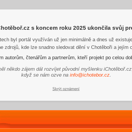
iChotěboř.cz s koncem roku 2025 ukončila svůj p
tech byl portál využíván už jen minimálně a dnes už existu
ne zdrojů, kde lze snadno sledovat dění v Chotěboři a jejím o
 autorům, čtenářům a partnerům, kteří projekt po celou dob
ěl někdo zájem dál rozvíjet původní myšlenku iChotěboř.cz
když se nám ozve na
info@ichotebor.cz
.
Skrýt oznámení