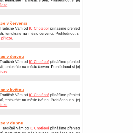
stí, tentokráte na měsíc srpen. Prohlédnout si jej
íloze
.
kce v červenci
 Tradičně Vám od
IC Chotěboř
přinášíme přehled
stí, tentokráte na měsíc červenci. Prohlédnout si
příloze
.
kce v červnu
 Tradičně Vám od
IC Chotěboř
přinášíme přehled
tí, tentokráte na měsíc červen. Prohlédnout si jej
íloze
.
kce v květnu
 Tradičně Vám od
IC Chotěboř
přinášíme přehled
tí, tentokráte na měsíc květen. Prohlédnout si jej
íloze
.
kce v dubnu
 Tradičně Vám od
IC Chotěboř
přinášíme přehled