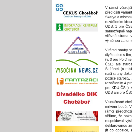
V rámci včerej
předložili varian
Škaryd a místost
rozdělením křes
ODS, 1 pro ČSS
samozřejmě napro
vítězná strana 
výměnou za tento
V rámci snahy o
čtyřkoalice s tím
(tj. 3 pro Pojďm
ČSL), ale staros
Šafránek (a mís
naší strany doko
pozice starosty,
rozdělením 4 pr
pro KDU-ČSL). A
ODS ani pro ČSSD
V současné chvíl
mrtvém bodě. V
rámci předchoz
věříme, že nak
respektovat výs
deklarovanou zm
jít do opozice,