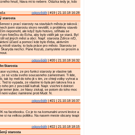
zného hnutí, hlava mi to nebere. Otázka tedy je, kdo
.
Maša
odpovědět
| #19 | 21.10.18 16:28
 starosta
enost s prací starosty na stavbách města je taková :
nech jsem starostu skoro neviděl, o problémy staveb
ičím nepomohl, ale když bylo hotovo, střihala se
l pro fotečku do Echa, aby bylo vidět jak se stará. Byl
zdíl od jiných měst a obcí. Např. starosta Ždírce n/D,
aktivní účastí a pomocí kde bylo třeba, aktivním
 místě stavby, to byla práce pro město. Starostu se
 Škaryda nechci. Pane Kozub, zamyslete se prosím a
nout.
odpovědět
| #20 | 21.10.18 16:32
e:Starosta
ase vyzniva, ze pro funkci starosty je vlastne tak
, ze se vzda sveho soucasneho zamestnani. Ti lide,
b, tak by meli do toho jit s tim, ze chteji volby vyhrat a
. Ted to vypada, ze vlastne to byla jen takova hra a
 toho jen z povzdálí kafrali. Napr. vsichni ti doktori
je temer jiste, ze hlasy ziskaji, se potom do toho moc
d neni vubec namirene proti Mudr. N.
odpovědět
| #21 | 21.10.18 16:37
K na facebooku. Co je to na komunalni urovni levice a
e si na velkou politiku. Na nasem meste obcany teapi
odpovědět
| #22 | 21.10.18 18:15
ený starosta