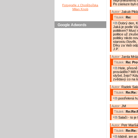
neprůhlednému fi
Po zásluze byli 
Fotografie z Chotěbořska
Milan Knob
Autor:
Jakub Pikl
Titulek:
Re:
Dobrý den, Ka
Google Adwords
Jaká je podle Vá
politikem? Musí 
politice už zkuše
politiky nikdo no
starostu člověk,
Díky za Vaši od
J.P.
Autor:
Jarda Mrá
Titulek:
Re: Prot
Hele, přesně 
provádělo? Měl by
slyšel, žejo? Kd
zvědavý co na t
Autor:
Radek Sal
Titulek:
Re:Re: 
postřelená h
Autor:
JM
Titulek:
Re:Re:R
Salači - to je
Autor:
Petr Maršá
Titulek:
Re:Re: 
klidně, jen a