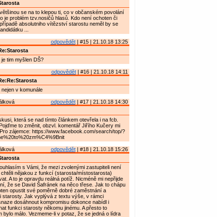
tarosta
většinou se na to klepou ti, co v občanském povolání
 to je problém tzv.nosičů hlasů. Kdo není ochoten či
případě absolutniho vítězství starostu neměl by se
andidátku ...
odpovědět
| #15 | 21.10.18 13:25
e:Starosta
- je tim myšlen DŠ?
odpovědět
| #16 | 21.10.18 14:11
Re:Re:Starosta
nejen v komunále
álková
odpovědět
| #17 | 21.10.18 14:30
kusi, která se nad tímto článkem otevřela i na fcb.
Pojďme to změnit, obzvl. komentář Jiřího Kučery mi
 Pro zájemce: https://www.facebook.com/search/top/?
e%20to%20zm%C4%9Bnit
álková
odpovědět
| #18 | 21.10.18 15:26
tarosta
uhlasím s Vámi, že mezi zvolenými zastupiteli není
y chtěli nějakou z funkcí (starosta/místostarosta)
t. A to je opravdu reálná potíž. Nicméně mi nepřijde
ení, že se David Šafránek na něco třese. Jak to chápu
hoten opustit své poměrně dobré zaměstnání a
 starosty. Jak vyplývá z textu výše, v rámci
snaze dosáhnout kompromisu dokonce nabídl i
t funkci starosty někomu jinému. A přesto to
 bylo málo. Vezmeme-li v potaz, že se jedná o lídra