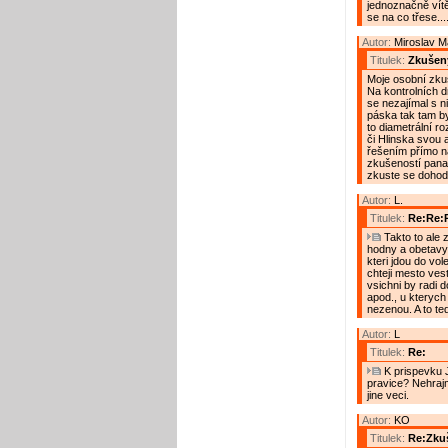
jednoznačně vítě
se na co třese...
Autor:
Miroslav 
Titulek:
Zkušený
Moje osobní zkuš
Na kontrolních d
se nezajímal s n
páska tak tam by
to diametrální ro
či Hlinska svou 
řešením přímo na
zkušeností pana
zkuste se dohod
Autor:
L.
Titulek:
Re:Re:R
Takto to ale z
hodny a obetavy
kteri jdou do vole
chteji mesto vest
vsichni by radi do
apod., u kterych 
nezenou. A to te
Autor:
L
Titulek:
Re:
K prispevku J
pravice? Nehrajm
jine veci.
Autor:
KO
Titulek:
Re:Zkuš