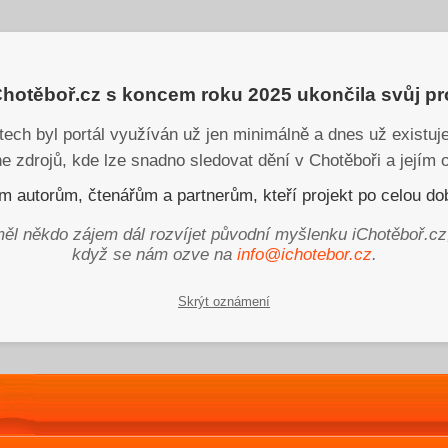
iChotěboř.cz s koncem roku 2025 ukončila svůj p
tech byl portál využíván už jen minimálně a dnes už existu
ne zdrojů, kde lze snadno sledovat dění v Chotěboři a jejím o
 autorům, čtenářům a partnerům, kteří projekt po celou dob
ěl někdo zájem dál rozvíjet původní myšlenku iChotěboř.cz
když se nám ozve na
info@ichotebor.cz
.
Skrýt oznámení