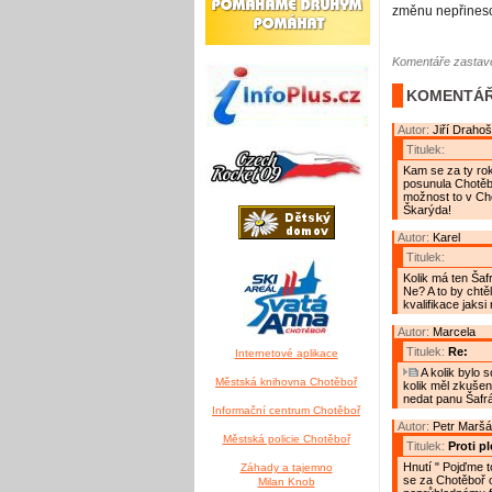
změnu nepřines
Komentáře zastave
KOMENTÁŘ
Autor:
Jiří Drahoš
Titulek:
Kam se za ty ro
posunula Chotěbo
možnost to v Cho
Škarýda!
Autor:
Karel
Titulek:
Kolik má ten Šaf
Ne? A to by chtě
kvalifikace jaksi
Autor:
Marcela
Titulek:
Re:
Internetové aplikace
A kolik bylo 
Městská knihovna Chotěboř
kolik měl zkušeno
nedat panu Šafrá
Informační centrum Chotěboř
Autor:
Petr Maršá
Městská policie Chotěboř
Titulek:
Proti pl
Hnutí " Pojďme t
Záhady a tajemno
se za Chotěboř o
Milan Knob