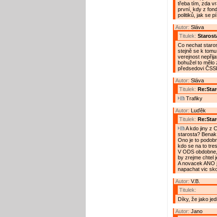
třeba tím, zda vr
první, kdy z fond
politiků, jak se 
Autor:
Sláva
Titulek:
Starost
Co nechat staro
stejně se k tomu
verejnost nepřija
bohužel to mělo 
předsedovi ČSSD 
Autor:
Sláva
Titulek:
Re:Star
Trafiky
Autor:
Luďěk
Titulek:
Re:Star
A kdo jiny z 
starosta? Benak
Ono je to podobne
kdo se na to tres
V ODS obdobne, 
by zrejme chtel j
A novacek ANO j
napachat vic sko
Autor:
V.B.
Titulek:
Díky, že jako jed
Autor:
Jano