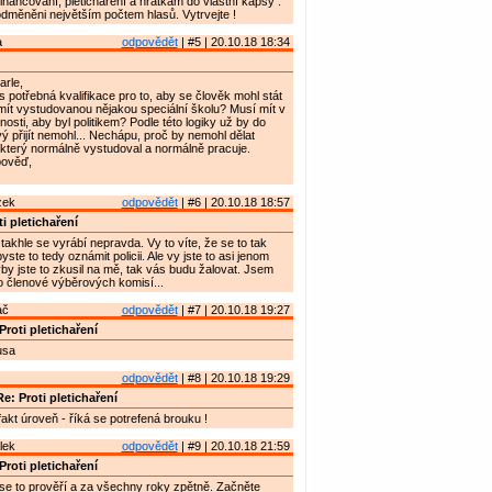
nancování, pletichaření a hrátkám do vlastní kapsy .
odměněni největším počtem hlasů. Vytrvejte !
a
odpovědět
| #5 | 20.10.18 18:34
rle,
s potřebná kvalifikace pro to, aby se člověk mohl stát
mít vystudovanou nějakou speciální školu? Musí mít v
nosti, aby byl politikem? Podle této logiky už by do
vý přijít nemohl... Nechápu, proč by nemohl dělat
 který normálně vystudoval a normálně pracuje.
pověď,
zek
odpovědět
| #6 | 20.10.18 18:57
i pletichaření
takhle se vyrábí nepravda. Vy to víte, že se to tak
ste to tedy oznámit policii. Ale vy jste to asi jenom
yby jste to zkusil na mě, tak vás budu žalovat. Jsem
o členové výběrových komisí...
ač
odpovědět
| #7 | 20.10.18 19:27
Proti pletichaření
usa
odpovědět
| #8 | 20.10.18 19:29
e: Proti pletichaření
 fakt úroveň - říká se potrefená brouku !
lek
odpovědět
| #9 | 20.10.18 21:59
Proti pletichaření
t se to prověří a za všechny roky zpětně. Začněte