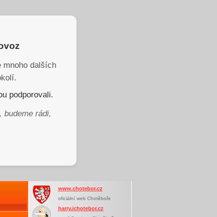
rovoz
je mnoho dalších
kolí.
u podporovali.
, budeme rádi,
www.chotebor.cz
oficiální web Chotěboře
harry.ichotebor.cz