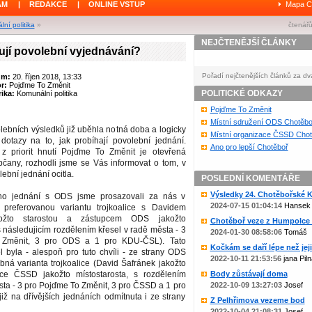
ÁM
|
REDAKCE
|
ONLINE VSTUP
Mapa C
ní politika
»
čtenářů
NEJČTENĚJŠÍ ČLÁNKY
ují povolební vyjednávání?
Pořadí nejčtenějších článků za dv
um:
20. říjen 2018, 13:33
or:
Pojďme To Změnit
POLITICKÉ ODKAZY
ika:
Komunální politika
Pojďme To Změnit
Místní sdružení ODS Chotěbo
lebních výsledků již uběhla notná doba a logicky
Místní organizace ČSSD Chot
otazy na to, jak probíhají povolební jednání.
Ano pro lepší Chotěboř
z priorit hnutí Pojďme To Změnit je otevřená
čany, rozhodli jsme se Vás informovat o tom, v
lební jednání ocitla.
POSLEDNÍ KOMENTÁŘE
Výsledky 24. Chotěbořské Ko
ho jednání s ODS jsme prosazovali za nás v
2024-07-15 01:04:14
Hansek
 preferovanou variantu trojkoalice s Davidem
ožto starostou a zástupcem ODS jakožto
Chotěboř veze z Humpolce b
s následujicím rozdělením křesel v radě města - 3
2024-01-30 08:58:06
Tomáš
 Změnit, 3 pro ODS a 1 pro KDU-ČSL). Tato
Kočkám se daří lépe než jejic
 byla - alespoň pro tuto chvíli - ze strany ODS
2022-10-11 21:53:56
jana Piln
ná varianta trojkoalice (David Šafránek jakožto
pce ČSSD jakožto místostarosta, s rozdělením
Body zůstávají doma
sta - 3 pro Pojďme To Změnit, 3 pro ČSSD a 1 pro
2022-10-09 13:27:03
Josef
ž na dřívějších jednáních odmítnuta i ze strany
Z Pelhřimova vezeme bod
2022-10-04 21:08:31
Josef