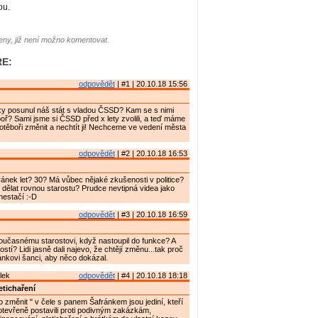
ou.
ny, již není možno komentovat.
E:
odpovědět
| #1 | 20.10.18 15:56
ky posunul náš stát s vladou ČSSD? Kam se s nimi
ř? Sami jsme si ČSSD před x lety zvolili, a teď máme
těboři změnit a nechtít ji! Nechceme ve vedení města
odpovědět
| #2 | 20.10.18 16:53
ránek let? 30? Má vůbec nějaké zkušenosti v politice?
l dělat rovnou starostu? Prudce nevtipná videa jako
 nestačí :-D
odpovědět
| #3 | 20.10.18 16:59
současnému starostovi, když nastoupil do funkce? A
stí? Lidi jasně dali najevo, že chtějí změnu...tak proč
nkovi šanci, aby něco dokázal.
lek
odpovědět
| #4 | 20.10.18 18:18
etichaření
o změnit " v čele s panem Šafránkem jsou jediní, kteří
tevřeně postavili proti podivným zakázkám,