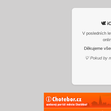
🕊️ 
V posledních le
onli
Děkujeme všem
💡 Pokud by m