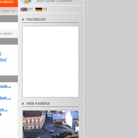
první Courier v Chotěboři
hotěboře
EN
DE
 online: 21
FACEBOOK
a měsíce.
ř
ěboř
ule ...
od, ...
WEB KAMERA
h ...
á