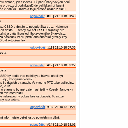
átili dotace, jak slibovali : Případ Škarydových není
u pro rozvoj podnikatelů čerpali blízcí příbuzní
píše v deníku Jihlava a to je přesná citace z tisku.
odpovědět
| #10 | 21.10.18 01:43
a
stu ČSSD s tím že to nebude Škaryd .... Nakonec
 on dostal .....tehdy byl šéf ČSSD Stranský pro
telný a vytáhli posledního zvoleného Škaryda.....
za následek vznik první chotěbořské grafiky kdy
byl vytvořen flek.
odpovědět
| #11 | 21.10.18 07:36
osta
odpovědět
| #12 | 21.10.18 09:22
osta
CSSD by podle vas mohl byt a hlavne chtel byt
, Sejfi, Konigsmarkova?
 i v dalsich stranach. Ve vitezne PTZ take asi jediny,
e, je DŠ.
o starostu by mel zajem asi jediny Kozub. Janovsky
en mistostarostu.
e nebezpecny pokus bez osobností. To muze
dy nez uzitku.
odpovědět
| #13 | 21.10.18 11:21
iní informujete veřejnost o povolebním dění.
odpovědět
| #14 | 21.10.18 13:01