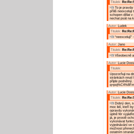
Titulek:
Re:Re:S
To je pravda 
příliš neexcelují
schopen dělat v 
nechat psát na k
Autor:
Ludek
Titulek:
Re:Re:R
“neexcelují” 
Autor:
Jano
Titulek:
Re:Re:
Všeobecně a 
Autor:
Lucie Dost
Titulek:
Upozorňuji na dis
stránkách nnutí 
přijde podnětný.
q=poj%C4%8Fm
Autor:
Lucie Dost
Titulek:
Re:Re:S
Dobrý den, so
moc lidí, kteří b
opravdu vykonáva
úplně fér vyjádř
já, je prostě oc
vykonávat funkci
vyjednávání ve 
možnost přenecha
ostatním stranám