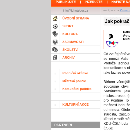
PUBLIKUJTE
|
INZERUJTE
|
NAPIŠTE N
info@ichotebor.cz
navigace: »
Komunál
ÚVODNÍ STRANA
Jak pokrač
SPORT
Dat
KULTURA
Aut
Rubr
ZAJÍMAVOSTI
ŠKOLSTVÍ
Od zveřejnění vo
ARCHIV
se množí Vaše d
Protože jednou 
komunikace s ob
jaké fázi se povo
Radniční okénko
Městská policie
Během včerejší
současné chvíli
Komunální politika
Šafránkem jak
místostarostou (
pro Pojďme To
KULTURNÍ AKCE
možnost bohužel
odmítnuta. Obdob
starosta, zástu
křesel v radě mě
KDU-ČSL) byla ji
PARTNEŘI
ČSSD.