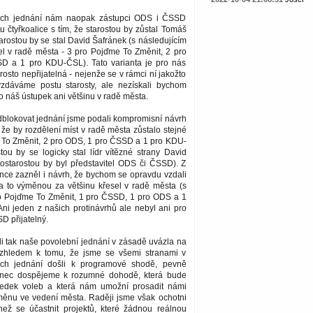
ších jednání nám naopak zástupci ODS i ČSSD
tu čtyřkoalice s tím, že starostou by zůstal Tomáš
arostou by se stal David Šafránek (s následujícím
el v radě města - 3 pro Pojďme To Změnit, 2 pro
D a 1 pro KDU-ČSL). Tato varianta je pro nás
sto nepřijatelná - nejenže se v rámci ní jakožto
vzdáváme postu starosty, ale nezískali bychom
 náš ústupek ani většinu v radě města.
dblokovat jednání jsme podali kompromisní návrh
, že by rozdělení míst v radě města zůstalo stejné
e To Změnit, 2 pro ODS, 1 pro ČSSD a 1 pro KDU-
tou by se logicky stal lídr vítězné strany David
tostarostou by byl představitel ODS či ČSSD). Z
nce zazněl i návrh, že bychom se opravdu vzdali
 a to výměnou za většinu křesel v radě města (s
o Pojďme To Změnit, 1 pro ČSSD, 1 pro ODS a 1
ni jeden z našich protinávrhů ale nebyl ani pro
 přijatelný.
i tak naše povolební jednání v zásadě uvázla na
zhledem k tomu, že jsme se všemi stranami v
ích jednání došli k programové shodě, pevně
onec dospějeme k rozumné dohodě, která bude
ledek voleb a která nám umožní prosadit námi
ěnu ve vedení města. Raději jsme však ochotni
 než se účastnit projektů, které žádnou reálnou