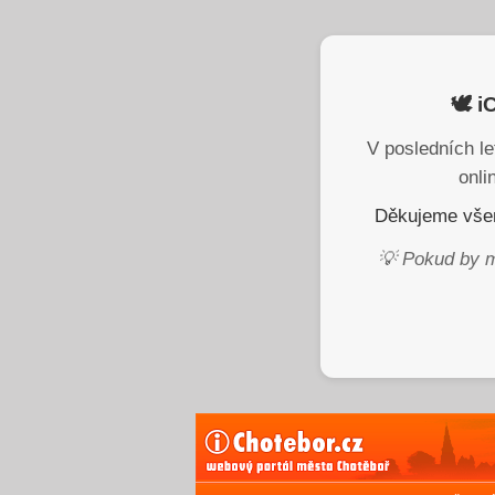
🕊️ 
V posledních le
onli
Děkujeme všem
💡 Pokud by m