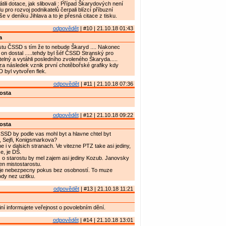
átili dotace, jak slibovali : Případ Škarydových není
u pro rozvoj podnikatelů čerpali blízcí příbuzní
píše v deníku Jihlava a to je přesná citace z tisku.
odpovědět
| #10 | 21.10.18 01:43
a
stu ČSSD s tím že to nebude Škaryd .... Nakonec
 on dostal .....tehdy byl šéf ČSSD Stranský pro
telný a vytáhli posledního zvoleného Škaryda.....
za následek vznik první chotěbořské grafiky kdy
byl vytvořen flek.
odpovědět
| #11 | 21.10.18 07:36
osta
odpovědět
| #12 | 21.10.18 09:22
osta
CSSD by podle vas mohl byt a hlavne chtel byt
, Sejfi, Konigsmarkova?
 i v dalsich stranach. Ve vitezne PTZ take asi jediny,
e, je DŠ.
o starostu by mel zajem asi jediny Kozub. Janovsky
en mistostarostu.
e nebezpecny pokus bez osobností. To muze
dy nez uzitku.
odpovědět
| #13 | 21.10.18 11:21
iní informujete veřejnost o povolebním dění.
odpovědět
| #14 | 21.10.18 13:01