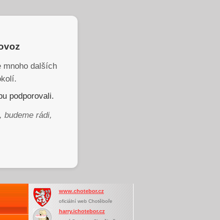
rovoz
je mnoho dalších
kolí.
u podporovali.
, budeme rádi,
www.chotebor.cz
oficiální web Chotěboře
harry.ichotebor.cz