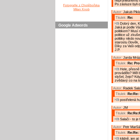
neprůhlednému fi
Po zásluze byli 
Fotografie z Chotěbořska
Milan Knob
Autor:
Jakub Pikl
Titulek:
Re:
Dobrý den, Ka
Google Adwords
Jaká je podle Vá
politikem? Musí 
politice už zkuše
politiky nikdo no
starostu člověk,
Díky za Vaši od
J.P.
Autor:
Jarda Mrá
Titulek:
Re: Prot
Hele, přesně 
provádělo? Měl by
slyšel, žejo? Kd
zvědavý co na t
Autor:
Radek Sal
Titulek:
Re:Re: 
postřelená h
Autor:
JM
Titulek:
Re:Re:R
Salači - to je
Autor:
Petr Maršá
Titulek:
Re:Re: 
klidně, jen a