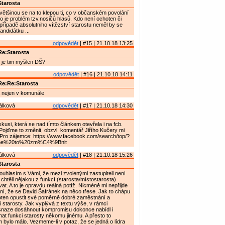
tarosta
většinou se na to klepou ti, co v občanském povolání
 to je problém tzv.nosičů hlasů. Kdo není ochoten či
případě absolutniho vítězství starostu neměl by se
andidátku ...
odpovědět
| #15 | 21.10.18 13:25
e:Starosta
- je tim myšlen DŠ?
odpovědět
| #16 | 21.10.18 14:11
Re:Re:Starosta
nejen v komunále
álková
odpovědět
| #17 | 21.10.18 14:30
kusi, která se nad tímto článkem otevřela i na fcb.
Pojďme to změnit, obzvl. komentář Jiřího Kučery mi
 Pro zájemce: https://www.facebook.com/search/top/?
e%20to%20zm%C4%9Bnit
álková
odpovědět
| #18 | 21.10.18 15:26
tarosta
uhlasím s Vámi, že mezi zvolenými zastupiteli není
y chtěli nějakou z funkcí (starosta/místostarosta)
t. A to je opravdu reálná potíž. Nicméně mi nepřijde
ení, že se David Šafránek na něco třese. Jak to chápu
hoten opustit své poměrně dobré zaměstnání a
 starosty. Jak vyplývá z textu výše, v rámci
snaze dosáhnout kompromisu dokonce nabídl i
t funkci starosty někomu jinému. A přesto to
 bylo málo. Vezmeme-li v potaz, že se jedná o lídra