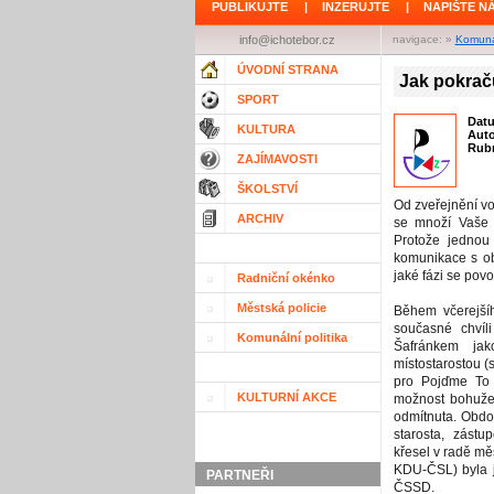
PUBLIKUJTE
|
INZERUJTE
|
NAPIŠTE N
info@ichotebor.cz
navigace: »
Komunál
ÚVODNÍ STRANA
Jak pokrač
SPORT
Dat
KULTURA
Aut
Rubr
ZAJÍMAVOSTI
ŠKOLSTVÍ
Od zveřejnění vo
ARCHIV
se množí Vaše d
Protože jednou 
komunikace s ob
jaké fázi se povo
Radniční okénko
Městská policie
Během včerejší
současné chvíli
Komunální politika
Šafránkem jak
místostarostou (
pro Pojďme To
KULTURNÍ AKCE
možnost bohužel
odmítnuta. Obdob
starosta, zástu
křesel v radě mě
KDU-ČSL) byla ji
PARTNEŘI
ČSSD.