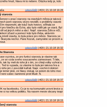
zného hnutí, hlava mi to nebere. Otázka tedy je, kdo
.
Maša
odpovědět
| #19 | 21.10.18 16:28
 starosta
enost s prací starosty na stavbách města je taková :
nech jsem starostu skoro neviděl, o problémy staveb
ičím nepomohl, ale když bylo hotovo, střihala se
l pro fotečku do Echa, aby bylo vidět jak se stará. Byl
zdíl od jiných měst a obcí. Např. starosta Ždírce n/D,
aktivní účastí a pomocí kde bylo třeba, aktivním
 místě stavby, to byla práce pro město. Starostu se
 Škaryda nechci. Pane Kozub, zamyslete se prosím a
nout.
odpovědět
| #20 | 21.10.18 16:32
e:Starosta
ase vyzniva, ze pro funkci starosty je vlastne tak
, ze se vzda sveho soucasneho zamestnani. Ti lide,
b, tak by meli do toho jit s tim, ze chteji volby vyhrat a
. Ted to vypada, ze vlastne to byla jen takova hra a
 toho jen z povzdálí kafrali. Napr. vsichni ti doktori
je temer jiste, ze hlasy ziskaji, se potom do toho moc
d neni vubec namirene proti Mudr. N.
odpovědět
| #21 | 21.10.18 16:37
K na facebooku. Co je to na komunalni urovni levice a
e si na velkou politiku. Na nasem meste obcany teapi
odpovědět
| #22 | 21.10.18 18:15
ený starosta