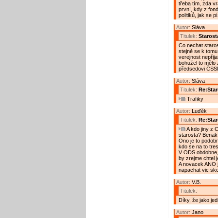
třeba tím, zda vr
první, kdy z fond
politiků, jak se 
Autor:
Sláva
Titulek:
Starost
Co nechat staro
stejně se k tomu
verejnost nepřija
bohužel to mělo 
předsedovi ČSSD 
Autor:
Sláva
Titulek:
Re:Star
Trafiky
Autor:
Luďěk
Titulek:
Re:Star
A kdo jiny z 
starosta? Benak
Ono je to podobne
kdo se na to tres
V ODS obdobne, 
by zrejme chtel j
A novacek ANO j
napachat vic sko
Autor:
V.B.
Titulek:
Díky, že jako jed
Autor:
Jano