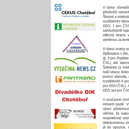
V rámci včerej
předložili varian
Škaryd a místost
rozdělením křes
ODS, 1 pro ČSS
samozřejmě napro
vítězná strana 
výměnou za tento
V rámci snahy o
čtyřkoalice s tím
(tj. 3 pro Pojďm
ČSL), ale staros
Šafránek (a mís
naší strany doko
pozice starosty,
rozdělením 4 pr
pro KDU-ČSL). A
ODS ani pro ČSSD
V současné chvíl
mrtvém bodě. V
rámci předchoz
věříme, že nak
respektovat výs
deklarovanou zm
jít do opozice,