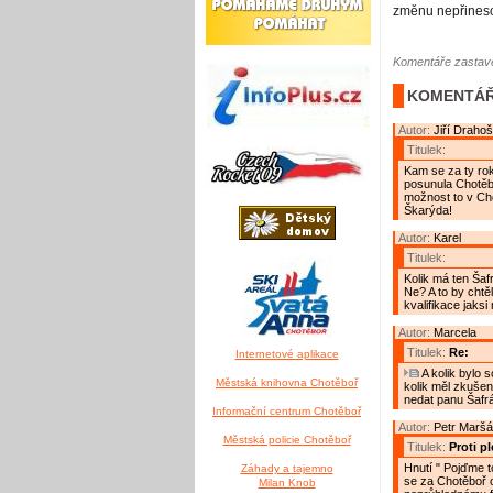
změnu nepřines
Komentáře zastave
KOMENTÁŘ
Autor:
Jiří Drahoš
Titulek:
Kam se za ty ro
posunula Chotěbo
možnost to v Cho
Škarýda!
Autor:
Karel
Titulek:
Kolik má ten Šaf
Ne? A to by chtě
kvalifikace jaksi
Autor:
Marcela
Titulek:
Re:
Internetové aplikace
A kolik bylo 
Městská knihovna Chotěboř
kolik měl zkušeno
nedat panu Šafrá
Informační centrum Chotěboř
Autor:
Petr Maršá
Městská policie Chotěboř
Titulek:
Proti pl
Hnutí " Pojďme t
Záhady a tajemno
se za Chotěboř o
Milan Knob