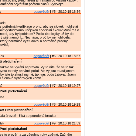
nancování, pletichaření a hrátkám do vlastní kapsy .
odměněni největším počtem hlasů. Vytrvejte !
a
odpovědět
| #5 | 20.10.18 18:34
rle,
s potřebná kvalifikace pro to, aby se člověk mohl stát
mít vystudovanou nějakou speciální školu? Musí mít v
nosti, aby byl politikem? Podle této logiky už by do
vý přijít nemohl... Nechápu, proč by nemohl dělat
 který normálně vystudoval a normálně pracuje.
pověď,
zek
odpovědět
| #6 | 20.10.18 18:57
i pletichaření
takhle se vyrábí nepravda. Vy to víte, že se to tak
ste to tedy oznámit policii. Ale vy jste to asi jenom
yby jste to zkusil na mě, tak vás budu žalovat. Jsem
o členové výběrových komisí...
ač
odpovědět
| #7 | 20.10.18 19:27
Proti pletichaření
usa
odpovědět
| #8 | 20.10.18 19:29
e: Proti pletichaření
 fakt úroveň - říká se potrefená brouku !
lek
odpovědět
| #9 | 20.10.18 21:59
Proti pletichaření
t se to prověří a za všechny roky zpětně. Začněte