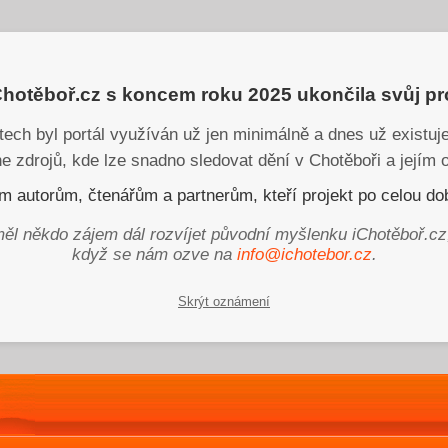
iChotěboř.cz s koncem roku 2025 ukončila svůj p
tech byl portál využíván už jen minimálně a dnes už existu
ne zdrojů, kde lze snadno sledovat dění v Chotěboři a jejím o
 autorům, čtenářům a partnerům, kteří projekt po celou dob
ěl někdo zájem dál rozvíjet původní myšlenku iChotěboř.cz
když se nám ozve na
info@ichotebor.cz
.
Skrýt oznámení