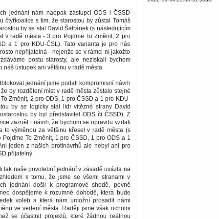
ších jednání nám naopak zástupci ODS i ČSSD
tu čtyřkoalice s tím, že starostou by zůstal Tomáš
arostou by se stal David Šafránek (s následujícím
el v radě města - 3 pro Pojďme To Změnit, 2 pro
D a 1 pro KDU-ČSL). Tato varianta je pro nás
sto nepřijatelná - nejenže se v rámci ní jakožto
vzdáváme postu starosty, ale nezískali bychom
 náš ústupek ani většinu v radě města.
dblokovat jednání jsme podali kompromisní návrh
, že by rozdělení míst v radě města zůstalo stejné
e To Změnit, 2 pro ODS, 1 pro ČSSD a 1 pro KDU-
tou by se logicky stal lídr vítězné strany David
tostarostou by byl představitel ODS či ČSSD). Z
nce zazněl i návrh, že bychom se opravdu vzdali
 a to výměnou za většinu křesel v radě města (s
o Pojďme To Změnit, 1 pro ČSSD, 1 pro ODS a 1
ni jeden z našich protinávrhů ale nebyl ani pro
 přijatelný.
i tak naše povolební jednání v zásadě uvázla na
zhledem k tomu, že jsme se všemi stranami v
ích jednání došli k programové shodě, pevně
onec dospějeme k rozumné dohodě, která bude
ledek voleb a která nám umožní prosadit námi
ěnu ve vedení města. Raději jsme však ochotni
 než se účastnit projektů, které žádnou reálnou