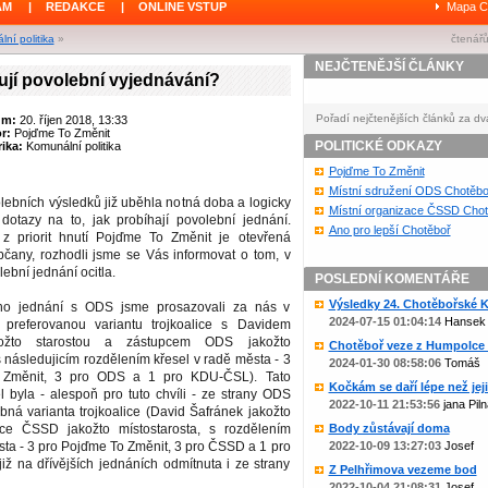
ÁM
|
REDAKCE
|
ONLINE VSTUP
Mapa C
ní politika
»
čtenářů
NEJČTENĚJŠÍ ČLÁNKY
ují povolební vyjednávání?
Pořadí nejčtenějších článků za dv
um:
20. říjen 2018, 13:33
or:
Pojďme To Změnit
POLITICKÉ ODKAZY
ika:
Komunální politika
Pojďme To Změnit
Místní sdružení ODS Chotěbo
lebních výsledků již uběhla notná doba a logicky
Místní organizace ČSSD Chot
otazy na to, jak probíhají povolební jednání.
Ano pro lepší Chotěboř
z priorit hnutí Pojďme To Změnit je otevřená
čany, rozhodli jsme se Vás informovat o tom, v
lební jednání ocitla.
POSLEDNÍ KOMENTÁŘE
Výsledky 24. Chotěbořské Ko
ho jednání s ODS jsme prosazovali za nás v
2024-07-15 01:04:14
Hansek
 preferovanou variantu trojkoalice s Davidem
ožto starostou a zástupcem ODS jakožto
Chotěboř veze z Humpolce b
s následujicím rozdělením křesel v radě města - 3
2024-01-30 08:58:06
Tomáš
 Změnit, 3 pro ODS a 1 pro KDU-ČSL). Tato
Kočkám se daří lépe než jejic
 byla - alespoň pro tuto chvíli - ze strany ODS
2022-10-11 21:53:56
jana Piln
ná varianta trojkoalice (David Šafránek jakožto
pce ČSSD jakožto místostarosta, s rozdělením
Body zůstávají doma
sta - 3 pro Pojďme To Změnit, 3 pro ČSSD a 1 pro
2022-10-09 13:27:03
Josef
ž na dřívějších jednáních odmítnuta i ze strany
Z Pelhřimova vezeme bod
2022-10-04 21:08:31
Josef