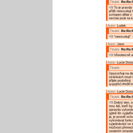
Titulek:
Re:Re:S
To je pravda 
příliš neexcelují
schopen dělat v 
nechat psát na k
Autor:
Ludek
Titulek:
Re:Re:R
“neexcelují” 
Autor:
Jano
Titulek:
Re:Re:
Všeobecně a 
Autor:
Lucie Dost
Titulek:
Upozorňuji na dis
stránkách nnutí 
přijde podnětný.
q=poj%C4%8Fm
Autor:
Lucie Dost
Titulek:
Re:Re:S
Dobrý den, so
moc lidí, kteří b
opravdu vykonáva
úplně fér vyjádř
já, je prostě oc
vykonávat funkci
vyjednávání ve 
možnost přenecha
ostatním stranám