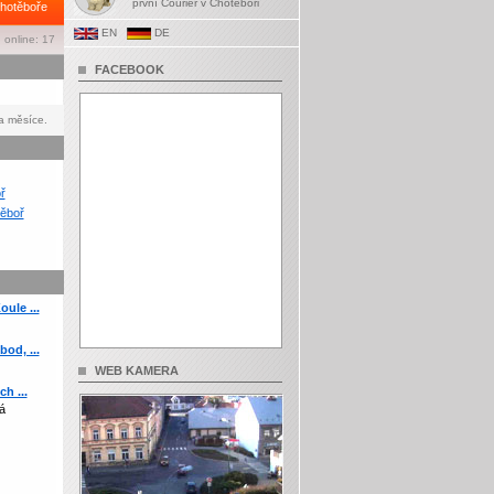
první Courier v Chotěboři
hotěboře
EN
DE
 online: 17
FACEBOOK
a měsíce.
ř
ěboř
ule ...
od, ...
WEB KAMERA
h ...
á