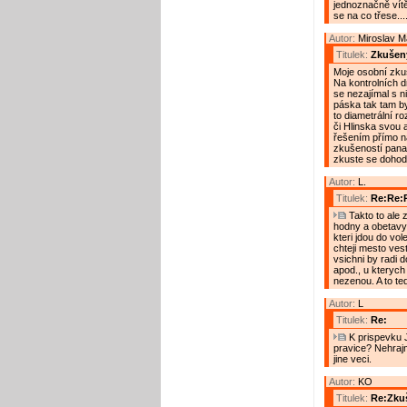
jednoznačně vítě
se na co třese...
Autor:
Miroslav 
Titulek:
Zkušený
Moje osobní zkuš
Na kontrolních d
se nezajímal s n
páska tak tam by
to diametrální ro
či Hlinska svou 
řešením přímo na
zkušeností pana
zkuste se dohod
Autor:
L.
Titulek:
Re:Re:R
Takto to ale z
hodny a obetavy
kteri jdou do vole
chteji mesto vest
vsichni by radi do
apod., u kterych 
nezenou. A to te
Autor:
L
Titulek:
Re:
K prispevku J
pravice? Nehrajm
jine veci.
Autor:
KO
Titulek:
Re:Zkuš