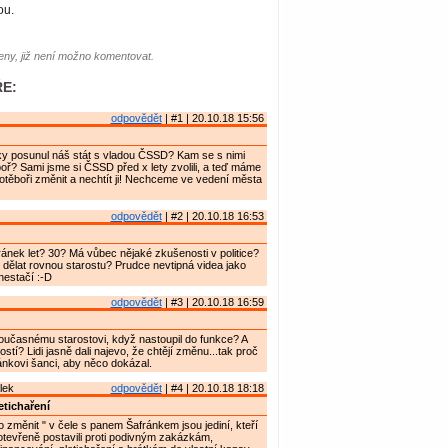
ou.
ny, již není možno komentovat.
E:
odpovědět
| #1 | 20.10.18 15:56
ky posunul náš stát s vladou ČSSD? Kam se s nimi
ř? Sami jsme si ČSSD před x lety zvolili, a teď máme
těboři změnit a nechtít ji! Nechceme ve vedení města
odpovědět
| #2 | 20.10.18 16:53
ránek let? 30? Má vůbec nějaké zkušenosti v politice?
l dělat rovnou starostu? Prudce nevtipná videa jako
 nestačí :-D
odpovědět
| #3 | 20.10.18 16:59
současnému starostovi, když nastoupil do funkce? A
stí? Lidi jasně dali najevo, že chtějí změnu...tak proč
nkovi šanci, aby něco dokázal.
lek
odpovědět
| #4 | 20.10.18 18:18
etichaření
o změnit " v čele s panem Šafránkem jsou jediní, kteří
tevřeně postavili proti podivným zakázkám,