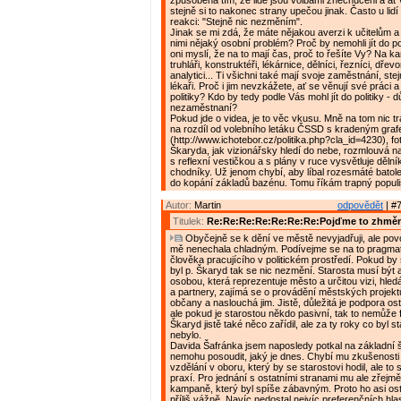
způsobena tím, že lidé jsou volbami znechuceni a ať v
stejně si to nakonec strany upečou jinak. Často u lid
reakci: "Stejně nic nezměním".
Jinak se mi zdá, že máte nějakou averzi k učitelům a
nimi nějaký osobní problém? Proč by nemohli jít do po
oni myslí, že na to mají čas, proč to řešíte Vy? Na ka
truhláři, konstruktéři, lékárnice, dělníci, řezníci, dřev
analytici... Ti všichni také mají svoje zaměstnání, stej
lékaři. Proč i jim nevzkážete, ať se věnují své práci
politiky? Kdo by tedy podle Vás mohl jít do politiky - 
nezaměstnaní?
Pokud jde o videa, je to věc vkusu. Mně na tom nic t
na rozdíl od volebního letáku ČSSD s kradeným gra
(http://www.ichotebor.cz/politika.php?cla_id=4230), fo
Škaryda, jak vizionářsky hledí do nebe, rozmlouvá na
s reflexní vestičkou a s plány v ruce vysvětluje dělní
chodníky. Už jenom chybí, aby líbal rozesmáté batole
do kopání základů bazénu. Tomu říkám trapný popul
Autor:
Martin
odpovědět
| #7
Titulek:
Re:Re:Re:Re:Re:Re:Re:Pojďme to zhměn
Obyčejně se k dění ve městě nevyjadřuji, ale povo
mě nenechala chladným. Podívejme se na to pragmat
člověka pracujícího v politickém prostředí. Pokud by
byl p. Škaryd tak se nic nezmění. Starosta musí být a
osobou, která reprezentuje město a určitou vizi, hled
a partnery, zajímá se o provádění městských projekt
občany a naslouchá jim. Jistě, důležitá je podpora os
ale pokud je starostou někdo pasivní, tak to nemůže
Škaryd jistě také něco zařídil, ale za ty roky co byl 
nebylo.
Davida Šafránka jsem naposledy potkal na základní š
nemohu posoudit, jaký je dnes. Chybí mu zkušenosti v
vzdělání v oboru, který by se starostovi hodil, ale to
praxí. Pro jednání s ostatními stranami mu ale zřejmě 
kampaně, který byl spíše zábavným. Proto ho asi os
příliš vážně. Navíc nedostal nejvíc preferenčních hla