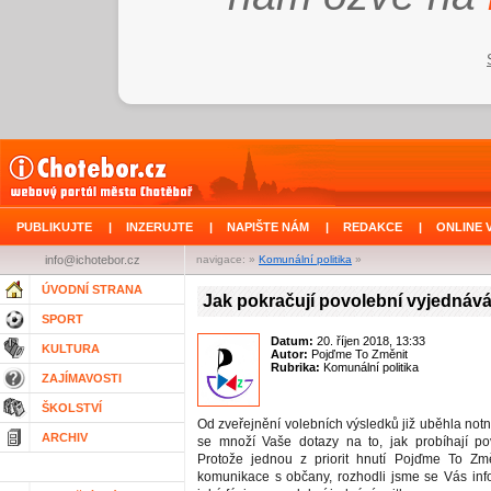
PUBLIKUJTE
|
INZERUJTE
|
NAPIŠTE NÁM
|
REDAKCE
|
ONLINE 
info@ichotebor.cz
navigace: »
Komunální politika
»
ÚVODNÍ STRANA
Jak pokračují povolební vyjednáv
SPORT
Datum:
20. říjen 2018, 13:33
KULTURA
Autor:
Pojďme To Změnit
Rubrika:
Komunální politika
ZAJÍMAVOSTI
ŠKOLSTVÍ
Od zveřejnění volebních výsledků již uběhla not
ARCHIV
se množí Vaše dotazy na to, jak probíhají po
Protože jednou z priorit hnutí Pojďme To Změ
komunikace s občany, rozhodli jsme se Vás inf