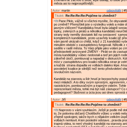
změnami ať začnou u sebe, lépe udělají, to bude pr
města asi to nejprospěšnější.
Autor:
martin
odpovědět
| #5
Titulek:
Re:Re:Re:Re:Pojďme to zhměnit?
Pane Piklo, vážně si všichni myslíte, že obyvatelé
po změně? Přemýšleli jste o výsledku voleb a máte do
jasným vítězem? Kandidátka hnutí byla údajně sestav
topky, zelených a pirátů a několika kandidátů neurčité
strany tedy neměly dostatek lidí na sestavení samo
kompletních kandidátek, proto uzavřely koalici již př
vám jasně ukázali co chtějí, když z 21 kandidátů vybral
minulém období v zastupitelstvu fungovali. Několik z
sedělo v radě města. To Vám přijde jako volání po zm
představitelé avizované ZMĚNY - Piráti se do zastupi
místa kandidátky vůbec nedostali a teď jen jejich rodin
zákeřně útočí, pomlouvají a napadají v diskusích. Kd
míst v zastupitelstvu pro koalici několika stran je ve
a každá strana dopadla ve volbách daleko lépe. A k
povolební koalice je silnější než tento předvolební s
revolučním názvem.
Kandidát na starostu a lídr hnutí je bezpochyby popu
mezi mládeží. A to díky svým sprostým, agresivním,
rasistickým, pomlouvačným a trapným videím. Tohle
reprezentant města, tohle má být náš zástupce? Co 
pedagogové? Slušnost a úcta jsou asi dnes sprostá s
Autor:
Jiří
odpovědět
| #5
Titulek:
Re:Re:Re:Re:Re:Pojďme to zhměnit?
Naprosto s vámi souhlasím. Ještě je podle mě do
to, že polovina občanů Chotěboře vůbec u voleb nebyl
zřejmě spokojeni, takže bych o nějakém velkém ús
volbách nemluvil. A ten poslední odstave...pravda pr
trapná videa, to není vhodný kandidát na starostu an