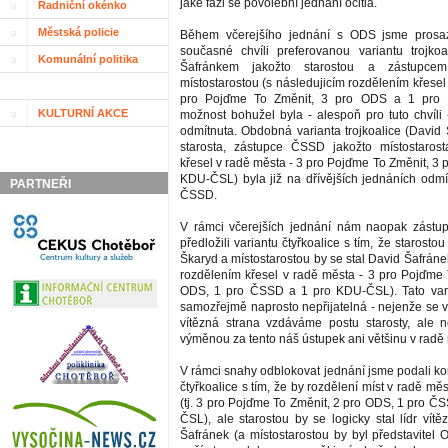
jaké fázi se povolební jednání ocitla.
Radniční okénko
Městská policie
Během včerejšího jednání s ODS jsme prosa
současné chvíli preferovanou variantu trojko
Komunální politika
Šafránkem jakožto starostou a zástupce
místostarostou (s následujicím rozdělením křesel
pro Pojďme To Změnit, 3 pro ODS a 1 pro 
KULTURNÍ AKCE
možnost bohužel byla - alespoň pro tuto chvíli
odmítnuta. Obdobná varianta trojkoalice (David 
starosta, zástupce ČSSD jakožto místostarost
křesel v radě města - 3 pro Pojďme To Změnit, 3
KDU-ČSL) byla již na dřívějších jednáních odmít
PARTNEŘI
ČSSD.
V rámci včerejších jednání nám naopak zást
předložili variantu čtyřkoalice s tím, že starosto
Škaryd a místostarostou by se stal David Šafráne
rozdělením křesel v radě města - 3 pro Pojďme 
ODS, 1 pro ČSSD a 1 pro KDU-ČSL). Tato vari
samozřejmě naprosto nepřijatelná - nejenže se v
vítězná strana vzdáváme postu starosty, ale 
výměnou za tento náš ústupek ani většinu v radě
V rámci snahy odblokovat jednání jsme podali k
čtyřkoalice s tím, že by rozdělení míst v radě měs
(tj. 3 pro Pojďme To Změnit, 2 pro ODS, 1 pro Č
ČSL), ale starostou by se logicky stal lídr vít
Šafránek (a místostarostou by byl představitel