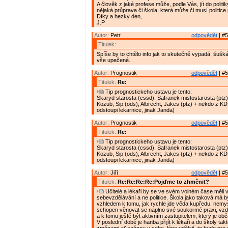
A člověk z jaké profese může, podle Vás, jít do politik
nějaká průprava či škola, která může či musí politic
Díky a hezký den,
J.P.
Autor:
Petr
odpovědět
| #5
Titulek:
Spíše by to chtělo info jak to skutečně vypadá, šušká 
vše upečené.
Autor:
Prognostik
odpovědět
| #5
Titulek:
Re:
Tip prognostickeho ustavu je tento:
Skaryd starosta (cssd), Safranek mistostarosta (ptz)
Kozub, Sip (ods), Albrecht, Jakes (ptz) + nekdo z K
odstoupi lekarnice, jinak Janda)
Autor:
Prognostik
odpovědět
| #5
Titulek:
Re:
Tip prognostickeho ustavu je tento:
Skaryd starosta (cssd), Safranek mistostarosta (ptz)
Kozub, Sip (ods), Albrecht, Jakes (ptz) + nekdo z K
odstoupi lekarnice, jinak Janda)
Autor:
Jiří
odpovědět
| #5
Titulek:
Re:Re:Re:Re:Pojďme to zhměnit?
Učitelé a lékaři by se ve svém volném čase měli 
sebevzdělávání a ne politice. Škola jako taková má bý
vzhledem k tomu, jak rychle jde věda kupředu, nemysl
schopen věnovat se naplno své soukormé praxi, vzd
a k tomu ještě být aktivním zastupitelem, který je o
V poslední době je hanba přijít k lékaři a do školy tak