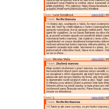
Upozorňuji na diskusi, která se nad tímto článkem ote
stránkách nnutí Pojďme to změnit, obzvl. komentář J
přijde podnětný. Pro zájemce: https://www.facebook
q=poj%C4%8Fme%20to%20zm%C4%9Bnit
Autor:
Lucie Dostálková
odpovědět
| #1
Titulek:
Re:Re:Starosta
Dobrý den, souhlasím s Vámi, že mezi zvolenými z
moc lidí, kteří by chtěli nějakou z funkcí (starosta/mí
opravdu vykonávat. A to je opravdu reálná potíž. Nic
úplně fér vyjádření, že se David Šafránek na něco tř
já, je prostě ochoten opustit své poměrně dobré zam
vykonávat funkci starosty. Jak vyplývá z textu výše,
vyjednávání ve snaze dosáhnout kompromisu dokonc
možnost přenechat funkci starosty někomu jinému. A 
ostatním stranám bylo málo. Vezmeme-li v potaz, že s
jednoznačně vítězného hnutí, hlava mi to nebere. Otá
se na co třese....
Autor:
Miroslav Maša
odpovědět
| #1
Titulek:
Zkušený starosta
Moje osobní zkušenost s prací starosty na stavbách 
Na kontrolních dnech jsem starostu skoro neviděl, o
se nezajímal s ničím nepomohl, ale když bylo hotovo, 
páska tak tam byl pro fotečku do Echa, aby bylo vidět
to diametrální rozdíl od jiných měst a obcí. Např. sta
či Hlinska svou aktivní účastí a pomocí kde bylo třeb
řešením přímo na místě stavby, to byla práce pro mě
zkušeností pana Škaryda nechci. Pane Kozub, zamys
zkuste se dohodnout.
Autor:
L.
odpovědět
| #2
Titulek:
Re:Re:Re:Starosta
Takto to ale zase vyzniva, ze pro funkci starosty j