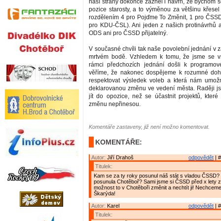
naší strany dokonce zazněl i návrh, že bychom s
pozice starosty, a to výměnou za většinu křesel
rozdělením 4 pro Pojďme To Změnit, 1 pro ČSS
pro KDU-ČSL). Ani jeden z našich protinávrhů a
ODS ani pro ČSSD přijatelný.
V současné chvíli tak naše povolební jednání v 
mrtvém bodě. Vzhledem k tomu, že jsme se v
rámci předchozích jednání došli k programo
věříme, že nakonec dospějeme k rozumné doh
respektovat výsledek voleb a která nám umožn
deklarovanou změnu ve vedení města. Raději j
jít do opozice, než se účastnit projektů, kter
změnu nepřinesou.
Komentáře zastaveny, již není možno komentovat.
KOMENTÁŘE:
Autor:
Jiří Drahoš
odpovědět
| #
Titulek:
Kam se za ty roky posunul náš stát s vladou ČSSD?
posunula Chotěboř? Sami jsme si ČSSD před x lety zv
možnost to v Chotěboři změnit a nechtít ji! Nechcem
Škarýda!
Autor:
Karel
odpovědět
| #
Titulek: