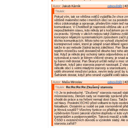
Autor:
Jakub Kárník
odpovědět
| #2
Titulek:
Pokud vím, tak se většina voličů vyjádřila že chce z
většině maloměst nebo i menších obcí se za posledn
něco zdokonaluje a opravuje, především mám teď na 
komunikace. V Chotěboři je naprostá většina ulic a c
nepoužitelném stavu, kdo někdy jel s kočárkem po mě
za pravdu. Výmoly v ulicích nejsou také žádnou zvláš
koncepce nějakým systematickým způsobem začít p
těchto komunikacích. Místo toho se vyhodí zbytečné
kontejnerové stání, které je údajně snad dělané spec
takže to asi nebude žádná laciná záležitost. Pan Ška
teplém místečku sedí dostatečně dlouho bez toho ab
bát. Když je někdo jiný ochotný takto odpovědnou a d
vykonávat a navíc je lídrem vítězné strany, je snad 
tu šanci měl dostat. Pan Škaryd určitě nebyl o moc s
Šafránek, když jako starosta poprvé nastoupil. Z vla
několik obcí s velmi mladými starosty a starostkami, 
vidět ohromné množství práce, nevím tedy proč by t
Šafránek dostat, když jeho straně vyjádřili voliči tak
Autor:
Maša Miroslav
odpovědět
| #2
Titulek:
Re:Re:Re:Re:Zkušený starosta
Je to jednoduché. "Zkušený" starosta nasadí sla
místostarostu, členům rady se materiály správně pře
chodit do práce a na řešení nemají dost času. Takže
od hlavy. Poslední ECHO před volbami to bylo osobn
fotoalbum. Ostatním a i sobě se pak rovnoměrně přidě
je férová soutěž? Všechny funkce co přiděluje město
výběrovém řízení (akorát všichni dopředu ví kdo vyhr
kamarádům a podporovatelům. Taková masáž a tolik li
ČSSD s existenčních důvodů a výsledek slabý. Ale o
starosta zařídí?