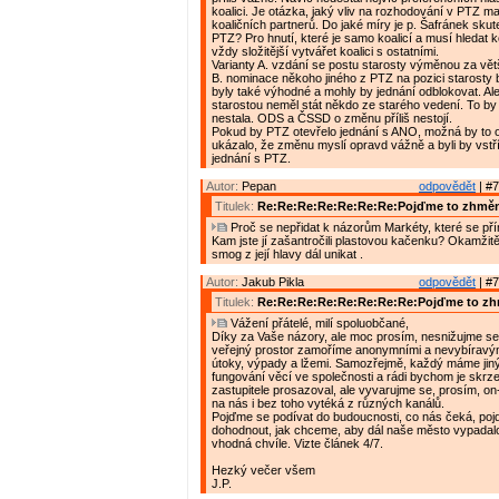
koalici. Je otázka, jaký vliv na rozhodování v PTZ mají
koaličních partnerů. Do jaké míry je p. Šafránek sku
PTZ? Pro hnutí, které je samo koalicí a musí hledat k
vždy složitější vytvářet koalici s ostatními.
Varianty A. vzdání se postu starosty výměnou za vět
B. nominace někoho jiného z PTZ na pozici starosty
byly také výhodné a mohly by jednání odblokovat. Al
starostou neměl stát někdo ze starého vedení. To b
nestala. ODS a ČSSD o změnu příliš nestojí.
Pokud by PTZ otevřelo jednání s ANO, možná by to 
ukázalo, že změnu myslí opravd vážně a byli by vst
jednání s PTZ.
Autor:
Pepan
odpovědět
| #7
Titulek:
Re:Re:Re:Re:Re:Re:Re:Pojďme to zhměn
Proč se nepřidat k názorům Markéty, které se pří
Kam jste jí zašantročili plastovou kačenku? Okamžitě
smog z její hlavy dál unikat .
Autor:
Jakub Pikla
odpovědět
| #7
Titulek:
Re:Re:Re:Re:Re:Re:Re:Re:Pojďme to zh
Vážení přátelé, milí spoluobčané,
Díky za Vaše názory, ale moc prosím, nesnižujme se 
veřejný prostor zamoříme anonymními a nevybíravý
útoky, výpady a lžemi. Samozřejmě, každý máme jin
fungování věcí ve společnosti a rádi bychom je skrz
zastupitele prosazoval, ale vyvarujme se, prosím, on-l
na nás i bez toho vytéká z různých kanálů.
Pojďme se podívat do budoucnosti, co nás čeká, po
dohodnout, jak chceme, aby dál naše město vypadalo
vhodná chvíle. Vizte článek 4/7.
Hezký večer všem
J.P.