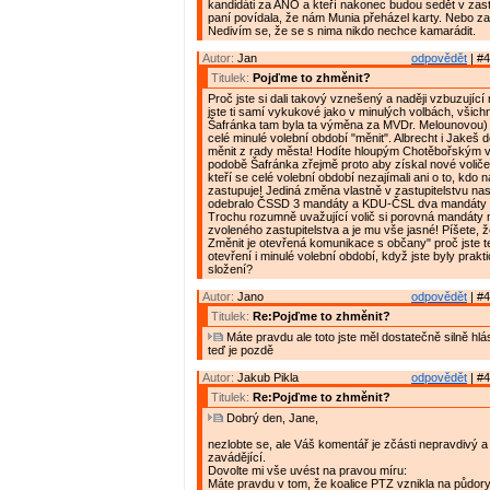
kandidáti za ANO a kteří nakonec budou sedět v zast
paní povídala, že nám Munia přeházel karty. Nebo z
Nedivím se, že se s nima nikdo nechce kamarádit.
Autor:
Jan
odpovědět
| #4
Titulek:
Pojďme to zhměnit?
Proč jste si dali takový vznešený a naději vzbuzujíc
jste ti samí vykukové jako v minulých volbách, všich
Šafránka tam byla ta výměna za MVDr. Melounovou) 
celé minulé volební období "měnit". Albrecht i Jakeš 
měnit z rady města! Hodíte hloupým Chotěbořským v
podobě Šafránka zřejmě proto aby získal nové voliče
kteří se celé volební období nezajímali ani o to, kdo
zastupuje! Jediná změna vlastně v zastupitelstvu na
odebralo ČSSD 3 mandáty a KDU-ČSL dva mandáty
Trochu rozumně uvažující volič si porovná mandáty 
zvoleného zastupitelstva a je mu vše jasné! Píšete, 
Změnit je otevřená komunikace s občany" proč jste t
otevření i minulé volební období, když jste byly prak
složení?
Autor:
Jano
odpovědět
| #4
Titulek:
Re:Pojďme to zhměnit?
Máte pravdu ale toto jste měl dostatečně silně hlá
teď je pozdě
Autor:
Jakub Pikla
odpovědět
| #4
Titulek:
Re:Pojďme to zhměnit?
Dobrý den, Jane,
nezlobte se, ale Váš komentář je zčásti nepravdivý a 
zavádějící.
Dovolte mi vše uvést na pravou míru:
Máte pravdu v tom, že koalice PTZ vznikla na půdory