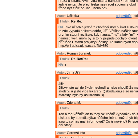
hrůza u lékařů. A wi-fi zdarma na náměstí? To musí na
jedině uvítat. Je přeci třeba neztrácet spojení s okol
třeba být stále on-line...nebo ne?
Autor:
Učitelka
odpovědět
| #6
Titulek:
Re:Re:
Jako učitelka jedné z chotěbořských škol si dovol
to zde vypadá celkem dobře, Jiří. Většina našich stud
prvním stupni rozlišuje, kdy napsat "my" a kdy "mi".
náměstí wi-fi, mohli by si to, v případě pochyb, ověřit
příručce Ústavu pro jazyk český. To samé bych dop
http://prirucka.ujc.cas.cz/?id=650
Autor:
Roman Juránek
odpovědět
| #6
Titulek:
Re:Re:Re:
:)
Autor:
Jiří a Jiří
odpovědět
| #6
Titulek:
Jiří:
Jiří,vy jste asi do školy nechodil a nebo chodil? Že m
školství a ještě více lékařství :)skoda jen,že se nehl
starosty, byla by asi sranda :))
Autor:
Zdena M.
odpovědět
| #6
Titulek:
Tak a teď vážně: jak to tedy skutečně vypadá? Zdá s
diskuse by se měla týkat něčeho jiného, než chyb či
jsou ti, co nás mají informovat? Co je nového? Přísp
dní starý.
Autor:
Čerstvé info
odpovědět
| #6