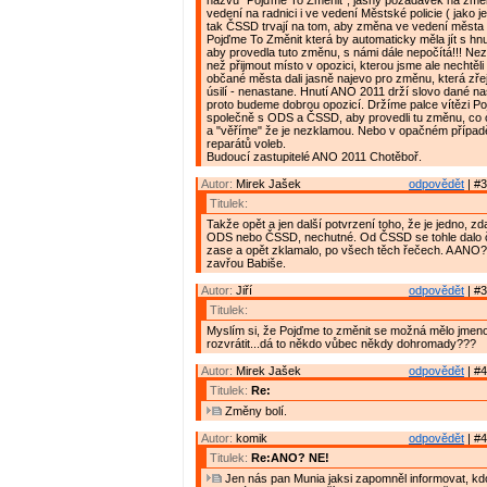
názvu "Pojďme To Změnit", jasný požadavek na zm
vedení na radnici i ve vedení Městské policie ( jako j
tak ČSSD trvají na tom, aby změna ve vedení města 
Pojďme To Změnit která by automaticky měla jít s h
aby provedla tuto změnu, s námi dále nepočítá!!! Ne
než přijmout místo v opozici, kterou jsme ale nechtěli 
občané města dali jasně najevo pro změnu, která zře
úsilí - nenastane. Hnutí ANO 2011 drží slovo dané na
proto budeme dobrou opozicí. Držíme palce vítězi P
společně s ODS a ČSSD, aby provedli tu změnu, co 
a "věříme" že je nezklamou. Nebo v opačném případ
reparátů voleb.
Budoucí zastupitelé ANO 2011 Chotěboř.
Autor:
Mirek Jašek
odpovědět
| #3
Titulek:
Takže opět a jen další potvrzení toho, že je jedno, zda
ODS nebo ČSSD, nechutné. Od ČSSD se tohle dalo 
zase a opět zklamalo, po všech těch řečech. A ANO? 
zavřou Babiše.
Autor:
Jiří
odpovědět
| #3
Titulek:
Myslím si, že Pojďme to změnit se možná mělo jmen
rozvrátit...dá to někdo vůbec někdy dohromady???
Autor:
Mirek Jašek
odpovědět
| #4
Titulek:
Re:
Změny bolí.
Autor:
komik
odpovědět
| #4
Titulek:
Re:ANO? NE!
Jen nás pan Munia jaksi zapomněl informovat, kdo