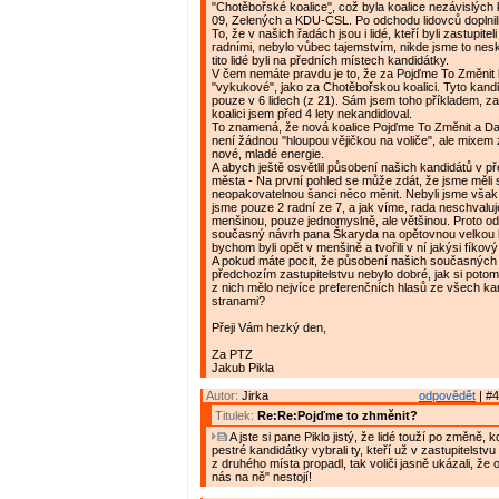
"Chotěbořské koalice", což byla koalice nezávislých
09, Zelených a KDU-ČSL. Po odchodu lidovců doplnili tu
To, že v našich řadách jsou i lidé, kteří byli zastupiteli
radními, nebylo vůbec tajemstvím, nikde jsme to nes
tito lidé byli na předních místech kandidátky.
V čem nemáte pravdu je to, že za Pojďme To Změnit k
"vykukové", jako za Chotěbořskou koalici. Tyto kandi
pouze v 6 lidech (z 21). Sám jsem toho příkladem, 
koalici jsem před 4 lety nekandidoval.
To znamená, že nová koalice Pojďme To Změnit a Da
není žádnou "hloupou vějičkou na voliče", ale mixem 
nové, mladé energie.
A abych ještě osvětlil působení našich kandidátů v 
města - Na první pohled se může zdát, že jsme měli 
neopakovatelnou šanci něco měnit. Nebyli jsme však 
jsme pouze 2 radní ze 7, a jak víme, rada neschvalu
menšinou, pouze jednomyslně, ale většinou. Proto o
současný návrh pana Škaryda na opětovnou velkou k
bychom byli opět v menšině a tvořili v ní jakýsi fíkový l
A pokud máte pocit, že působení našich současných 
předchozím zastupitelstvu nebylo dobré, jak si potom 
z nich mělo nejvíce preferenčních hlasů ze všech ka
stranami?
Přeji Vám hezký den,
Za PTZ
Jakub Pikla
Autor:
Jirka
odpovědět
| #4
Titulek:
Re:Re:Pojďme to zhměnit?
A jste si pane Piklo jistý, že lidé touží po změně, k
pestré kandidátky vybrali ty, kteří už v zastupitelstvu
z druhého místa propadl, tak voliči jasně ukázali, že
nás na ně" nestojí!