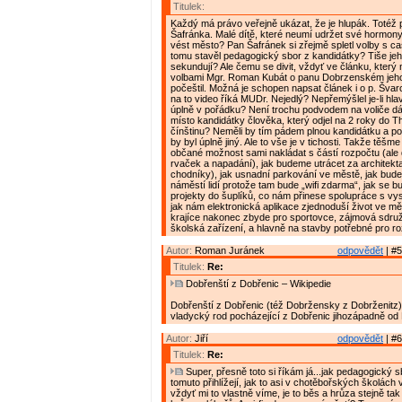
Titulek:
Každý má právo veřejně ukázat, že je hlupák. Totéž pl
Šafránka. Malé dítě, které neumí udržet své hormon
vést město? Pan Šafránek si zřejmě spletl volby s c
tomu stavěl pedagogický sbor z kandidátky? Tiše je
sekundují? Ale čemu se divit, vždyť ve článku, který
volbami Mgr. Roman Kubát o panu Dobrzenském jeho
počeštil. Možná je schopen napsat článek i o p. Švar
na to video říká MUDr. Nejedlý? Nepřemýšlel je-li hla
úplně v pořádku? Není trochu podvodem na voliče dá
místo kandidátky člověka, který odjel na 2 roky do T
čínštinu? Neměli by tím pádem plnou kandidátku a poč
by byl úplně jiný. Ale to vše je v tichosti. Takže těšm
občané možnost sami nakládat s částí rozpočtu (ale
rvaček a napadání), jak budeme utrácet za architekta
chodníky), jak usnadní parkování ve městě, jak bude
náměstí lidí protože tam bude „wifi zdarma“, jak se b
projekty do šuplíků, co nám přinese spolupráce s vy
jak nám elektronická aplikace zjednoduší život ve mě
krajíce nakonec zbyde pro sportovce, zájmová sdruže
školská zařízení, a hlavně na stavby potřebné pro r
Autor:
Roman Juránek
odpovědět
| #5
Titulek:
Re:
Dobřenští z Dobřenic – Wikipedie
Dobřenští z Dobřenic (též Dobržensky z Dobrženitz)
vladycký rod pocházející z Dobřenic jihozápadně od
Autor:
Jiří
odpovědět
| #6
Titulek:
Re:
Super, přesně toto si říkám já...jak pedagogický sb
tomuto přihlížejí, jak to asi v chotěbořských školách 
vždyť mi to vlastně víme, je to běs a hrůza stejně tak 