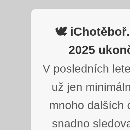
🕊️ iChotěbo
2025 ukonč
V posledních lete
už jen minimáln
mnoho dalších o
snadno sledova