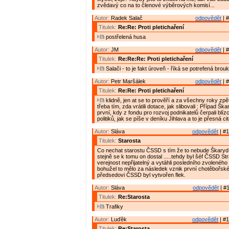
zvědavý co na to členové výběrových komisí...
Autor:
Radek Salač
odpovědět
| #
Titulek:
Re:Re: Proti pletichaření
postřelená husa
Autor:
JM
odpovědět
| #
Titulek:
Re:Re:Re: Proti pletichaření
Salači - to je fakt úroveň - říká se potrefená brouk
Autor:
Petr Maršálek
odpovědět
| #
Titulek:
Re:Re: Proti pletichaření
klidně, jen at se to prověří a za všechny roky zp
třeba tím, zda vrátili dotace, jak slibovali : Případ Š
první, kdy z fondu pro rozvoj podnikatelů čerpali blíz
politiků, jak se píše v deníku Jihlava a to je přesná ci
Autor:
Sláva
odpovědět
| #1
Titulek:
Starosta
Co nechat starostu ČSSD s tím že to nebude Škaryd 
stejně se k tomu on dostal .....tehdy byl šéf ČSSD St
verejnost nepřijatelný a vytáhli posledního zvoleného 
bohužel to mělo za následek vznik první chotěbořské
předsedovi ČSSD byl vytvořen flek.
Autor:
Sláva
odpovědět
| #1
Titulek:
Re:Starosta
Trafiky
Autor:
Luďěk
odpovědět
| #1
Titulek:
Re:Starosta