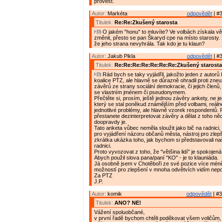
provést.
Autor:
Markéta
odpovědět
| #3
Titulek:
Re:Re:Zkušený starosta
O jakém "honu" to mluvíte? Ve volbách získala vě
změnit, přesto se pan Škaryd cpe na místo starosty. 
že jeho strana nevyhrála. Tak kdo je tu klaun?
Autor:
Jakub Pikla
odpovědět
| #3
Titulek:
Re:Re:Re:Re:Re:Re:Re:Zkušený starosta
Rád bych se taky vyjádřil, jakožto jeden z autorů 
koalice PTZ, ale hlavně se důrazně ohradil proti zneuž
závěrů ze strany sociální demokracie, či jejich členů,
se vlastním jménem či pseudonymem.
Přečtěte si, prosím, ještě jednou závěry ankety, ne je
který se stal poněkud známějším před volbami, reál
jednotlivé problémy, ale hlavně vzorek respondentů.
přestanete dezinterpretovat závěry a dělat z toho něc
doopravdy je.
Tato anketa vůbec neměla sloužit jako bič na radnici, 
pro vyjádření názoru občanů města, nástroj pro zle
zkrátka ukázka toho, jak bychom si představovali n
radnici.
Proto vyvozovat z toho, že "většina lidí" je spokojená
Abych použil slova pana/paní "KO" - je to klauniáda.
Já osobně jsem v Chotěboři ze své pozice více méně
možností pro zlepšení v mnoha odvětvích vidím nepo
Za PTZ
J.P.
Autor:
komik
odpovědět
| #3
Titulek:
ANO? NE!
Vážení spoluobčané,
v první řadě bychom chtěli poděkovat všem voličům, 