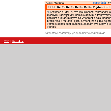
Autor:
Markéta
odpovědět
| #7
Titulek:
Re:Re:Re:Re:Re:Re:Re:Re:Pojďme to zh
Zatímco ti, kteří tu hýří klauniádami, "sprostými, 
útočnými, rasistickými, pomlouvačnými a trapnými vide
učitelům a lékařům právo na vyjádření a další podobn
prodle Vás ti rozumní, klidní a věcní, že :-) Tak se při
vemte s sebou dost kačenek. Já mám dvě a navíc ješ
velrybu :-)
Komentáře zastaveny, již není možno komentovat.
RSS
|
Redakce