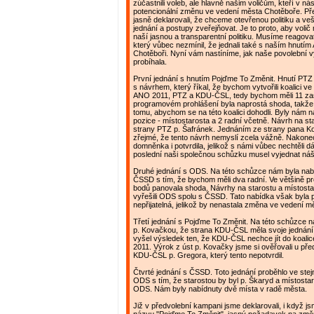
zúčastnili voleb, ale hlavně našim voličům, kteří v nás
potencionální změnu ve vedení města Chotěboře. Př
jasně deklarovali, že chceme otevřenou politiku a v
jednání a postupy zveřejňovat. Je to proto, aby volič
naší jasnou a transparentní politiku. Musíme reagova
který vůbec nezmínil, že jednali také s naším hnutí
Chotěboři. Nyní vám nastíníme, jak naše povolební 
probíhala.
První jednání s hnutím Pojďme To Změnit. Hnutí PTZ 
s návrhem, který říkal, že bychom vytvořili koalici ve
ANO 2011, PTZ a KDU-ČSL, tedy bychom měli 11 zast
programovém prohlášení byla naprostá shoda, takže 
tomu, abychom se na této koalici dohodli. Byly nám n
pozice - místostarosta a 2 radní včetně. Návrh na st
strany PTZ p. Šafránek. Jednáním ze strany pana Ko
zřejmé, že tento návrh nemyslí zcela vážně. Nakonec
domněnka i potvrdila, jelikož s námi vůbec nechtěli dá
poslední naši společnou schůzku musel vyjednat náš 
Druhé jednání s ODS. Na této schůzce nám byla nabí
ČSSD s tím, že bychom měli dva radní. Ve většině 
bodů panovala shoda. Návrhy na starostu a místosta
vyřešili ODS spolu s ČSSD. Tato nabídka však byla 
nepřijatelná, jelikož by nenastala změna ve vedení 
Třetí jednání s Pojďme To Změnit. Na této schůzce 
p. Kovačkou, že strana KDU-ČSL měla svoje jednání
vyšel výsledek ten, že KDU-ČSL nechce jít do koali
2011. Výrok z úst p. Kovačky jsme si ověřovali u př
KDU-ČSL p. Gregora, který tento nepotvrdil.
Čtvrté jednání s ČSSD. Toto jednání proběhlo ve ste
ODS s tím, že starostou by byl p. Škaryd a místosta
ODS. Nám byly nabídnuty dvě místa v radě města.
Již v předvolební kampani jsme deklarovali, i když j