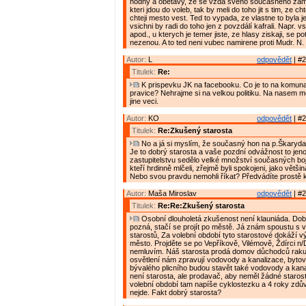
hodny a obetavy, ze se vzda sveho soucasneho zames
kteri jdou do voleb, tak by meli do toho jit s tim, ze ch
chteji mesto vest. Ted to vypada, ze vlastne to byla j
vsichni by radi do toho jen z povzdálí kafrali. Napr. vsi
apod., u kterych je temer jiste, ze hlasy ziskaji, se 
nezenou. A to ted neni vubec namirene proti Mudr. N.
Autor:
L
odpovědět
| #2
Titulek:
Re:
K prispevku JK na facebooku. Co je to na komunal
pravice? Nehrajme si na velkou politiku. Na nasem m
jine veci.
Autor:
KO
odpovědět
| #2
Titulek:
Re:Zkušený starosta
No a já si myslím, že současný hon na p.Škaryda 
Je to dobrý starosta a vaše pozdní odvážnost to jen
zastupitelstvu sedělo velké množství současných b
kteří hrdinně mlčeli, zřejmě byli spokojeni, jako větši
Nebo svou pravdu nemohli říkat? Předvádíte prostě kl
Autor:
Maša Miroslav
odpovědět
| #2
Titulek:
Re:Re:Zkušený starosta
Osobní dlouholetá zkušenost není klauniáda. Dob
pozná, stačí se projít po městě. Já znám spoustu s
starostů, Za volební období tyto starostové dokáží 
město. Projděte se po Vepříkově, Vilémově, Ždírci n
nemluvím. Náš starosta prodá domov důchodců rak
osvětlení nám zpravují vodovody a kanalizace, byto
bývalého plicního budou stavět také vodovody a kan
není starosta, ale prodavač, aby neměl žádné starost
volební období tam napíše cyklostezku a 4 roky zdů
nejde. Fakt dobrý starosta?