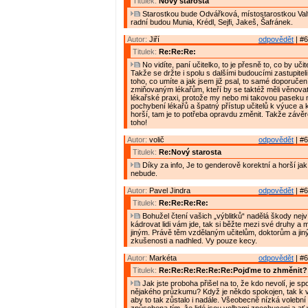
Titulek:
Nový starosta
Starostkou bude Odvářková, místostarostkou Valt
radní budou Munia, Krédl, Sejfi, Jakeš, Šafránek.
Autor:
Jiří
odpovědět
| #6
Titulek:
Re:Re:Re:
No vidíte, paní učitelko, to je přesně to, co by učite
Takže se držte i spolu s dalšími budoucími zastupiteli
toho, co umíte a jak jsem již psal, to samé doporučení
zmiňovaným lékařům, kteří by se taktéž měli věnovat
lékařské praxi, protože my nebo mi takovou paseku 
pochybení lékařů a špatný přístup učitelů k výuce a 
horší, tam je to potřeba opravdu změnit. Takže závě
toho!
Autor:
volič
odpovědět
| #6
Titulek:
Re:Nový starosta
Díky za info, Je to genderově korektní a horší ja
nebude.
Autor:
Pavel Jindra
odpovědět
| #6
Titulek:
Re:Re:Re:Re:
Bohužel čtení vašich „výblitků“ nadělá škody nejv
kádrovat lidi vám jde, tak si běžte mezi své druhy a
jiným. Právě těm vzdělaným učitelům, doktorům a jiný
zkušenosti a nadhled. Vy pouze kecy.
Autor:
Markéta
odpovědět
| #6
Titulek:
Re:Re:Re:Re:Re:Re:Pojďme to zhměnit?
Jak jste proboha přišel na to, že kdo nevolí, je s
nějakého průzkumu? Když je někdo spokojen, tak k v
aby to tak zůstalo i nadále. Všeobecně nízká volební 