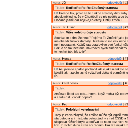
Autor:
JD
odpovědět
| #3
Titulek:
Re:Re:Re:Re:Re:Zkušený starosta
Přesně tak, proto se te funkce starosty drží zuby
absolutně jedno, že v Chotěboři se nic neděje a co by
Občané jasně dali najevo,co chteji! Chtějí změnu!
Autor:
Jiří Císař
odpovědět
| #3
Titulek:
Vítěz voleb určuje starostu
Souhlasím s tím, že hnutí "Pojďme To Změnit" jako ja
má obsadit funkci starosty. Jestli na to má věk nebo
není podstatné. Každý starosta byl ve své funkci ně
Pokud se tak nestane, navrhoval bych změnit název
to nechat tak, jak to je".
Autor:
Honza
odpovědět
| #3
Titulek:
Re:Re:Re:Re:Re:Re:Zkušený starosta
Asi jsem to špatně pochopil, ale v jakési anketě n
jaksi jinak :::takže jasné vyjádření občanů o změně je
líbí..
Autor:
karel pešek
odpovědět
| #3
Titulek:
změna s čssd a s ods... hmm . když mohla být opra
a s kdu-čsl . copak copak?
Autor:
Petr
odpovědět
| #3
Titulek:
Pololební vyjednávání
Tady je zcela zřejmé, že změna může být jedině teh
starostou a ani místostarostou žádný z řad ČSSD a
si sundat růžové brýle a podívat se na to bez nich. 
lídrů z těchto dvou stran ani radním. Pak lze nějaké