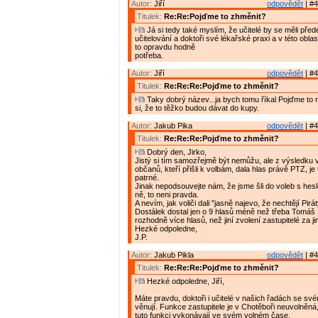
Autor:
Jiří
odpovědět
| #4
Titulek:
Re:Re:Pojďme to zhměnit?
Já si tedy také myslím, že učitelé by se měli pře
učitelování a doktoři své lékařské praxi a v této oblas
to opravdu hodně
potřeba.
Autor:
Jiří
odpovědět
| #4
Titulek:
Re:Re:Re:Pojďme to zhměnit?
Taky dobrý název...ja bych tomu říkal Pojďme to r
si, že to těžko budou dávat do kupy.
Autor:
Jakub Pika
odpovědět
| #4
Titulek:
Re:Re:Re:Pojďme to zhměnit?
Dobrý den, Jirko,
Jistý si tím samozřejmě být nemůžu, ale z výsledku v
občanů, kteří přišli k volbám, dala hlas právě PTZ, je
patrné.
Jinak nepodsouvejte nám, že jsme šli do voleb s hes
ně, to neni pravda.
A nevím, jak voliči dali "jasně najevo, že nechtějí Pir
Dostálek dostal jen o 9 hlasů méně než třeba Tomáš
rozhodně více hlasů, než jiní zvolení zastupitelé za ji
Hezké odpoledne,
J.P.
Autor:
Jakub Pikla
odpovědět
| #4
Titulek:
Re:Re:Re:Pojďme to zhměnit?
Hezké odpoledne, Jiří,
Máte pravdu, doktoři i učitelé v našich řadách se sv
věnují. Funkce zastupitele je v Chotěboři neuvolněná
tuto funkci vykonávají ve svém volném čase.