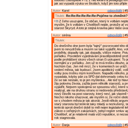
budoucí zastupitelé PTZ z řad lékařů a pedagogů tomu 
jak asi vypadá výuka ve školách, když jim toto přijd
Autor:
Karel
odpovědět
| #5
Titulek:
Re:Re:Re:Re:Re:Re:Pojďme to zhměnit?
Z čeho usuzujete, že občan, který k volbám nejde
myslím, že k volbám v Chotěboři nejde, protože ať vo
starost Škyryd. A toto je stejná kravina jako Vaše úva
Autor:
siréna
odpovědět
| #5
Titulek:
Do dnešního dne jsem byla "tajný" pozorovatel této d
jsem to nevydržela a musím se také vyjádřit. Ano, vo
proběhly, dopadly tak, jak dopadly, vítěze máme. Pot
pořádku. Povolební vyjednávání pravděpodobně probí
podle prohlášení skoro všech stran či uskupení. To j
normální a v pořádku. Jen už to trvá trošku dlouho, a
hochům čas. Jen mě mrzí, že v komentech se uráží j
vedení města, tak budoucí. Jsem apolitický volič, volí
volby jsou trošku mým koníčkem. Napadlo někoho, ja
vypadala, kdyby pán za SPD dal dohromady celou k
že se tak nestalo, to je jen myšlenka... Ale teď to hla
žiju polovinu života, zažila jsem několik starostů, a p
vyjádřit. Nejsem spokojená se spoustou věcí, které 
realizují, ale na druhou stranu si nedovedu představit,
nový člověk na post starosty, který neví, jak vlastně
Nechci nikoho shazovat, ale myslím si, že roční ob
se s chodem města je tak akorát. Jestli někdo argume
starý starosta byl tenkrát taky mladý a nezkušený, ta
tenkrát oproti dnešní době to měl nejen legislativně le
zákon o veřejných zakázkách, nebyl registr smluv ap
Chotěboř, ať je relativně malá vůči republice, si nezas
rok stagnovala.
Autor:
Darja
odpovědět
| #5