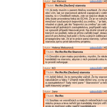
Autor:
Jan Klement
odpovědět
| #2
Titulek:
Re:Re:Zkušený starosta
Já tedy musím s panem Mašou souhlasit. Ze zkuš
obcí vím, tak se starostové aktivně zapojovali v cel
stavby, to v Chotěboři nebylo, zde se nejvíce dbalo n
úhlu bude provedena fotka do ECHA. Že je ve sdružen
množství současných bojovníků za změnu..." je fakt
vhodné si zjistit, jak tito "bojovníci za změnu" po cel
hlasovali při jednáních zastupitelstva, popřípadě rady
ve spoustě případů hlasovali proti. Na druhé straně p
kterých se podíleli, nebo je přímo zařídili (např. dota
povrch pro Arénu) byli poté v Echu a jiných sdělovac
propagovány tak, že je to práce pana starosty, i přes
starosta zprvu proti takovému projektu.
Autor:
Helena Melounová
odpovědět
| #2
Titulek:
Re:Re:Re:Re:Starosta
Dovolím si jen malou poznámku, myslím, že nikde 
kandidátů na starostu, abyste z nich postavili celou k
to prostě nefunguje.
Autor:
KO
odpovědět
| #2
Titulek:
Re:Re:Re:Zkušený starosta
Ještě štěstí, že to nemyslíte vážně. Že by staro
rakušákům a Vaku ? Zřejmě máte těžké sny, co by p
a zastupitelstvo? Tady není pane " Starostovo" a neši
opět klaunský projev!
Autor:
Jano
odpovědět
| #2
Titulek:
Re:Re:
Souhlas ve vesničkách a malych městečkách roz
otázku prava a leva neřeší jen kandidáty kterým věří 
proto je možnost volby napříč kandidátkami