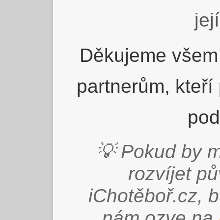
jej
Děkujeme všem 
partnerům, kteří
pod
💡 Pokud by m
rozvíjet p
iChotěboř.cz, 
nám ozve na