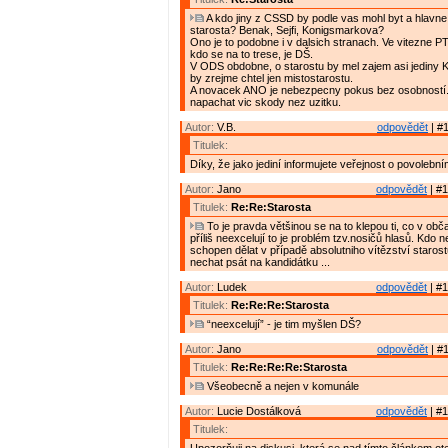
A kdo jiny z CSSD by podle vas mohl byt a hlavne 
starosta? Benak, Sejfi, Konigsmarkova?
Ono je to podobne i v dalsich stranach. Ve vitezne PT
kdo se na to trese, je DŠ.
V ODS obdobne, o starostu by mel zajem asi jediny
by zrejme chtel jen mistostarostu.
A novacek ANO je nebezpecny pokus bez osobností
napachat vic skody nez uzitku.
Autor:
V.B.
odpovědět
| #1
Titulek:
Díky, že jako jediní informujete veřejnost o povolební
Autor:
Jano
odpovědět
| #1
Titulek:
Re:Re:Starosta
To je pravda většinou se na to klepou ti, co v ob
příliš neexcelují to je problém tzv.nosičů hlasů. Kdo n
schopen dělat v případě absolutniho vítězství staros
nechat psát na kandidátku ...
Autor:
Ludek
odpovědět
| #1
Titulek:
Re:Re:Re:Starosta
“neexcelují” - je tim myšlen DŠ?
Autor:
Jano
odpovědět
| #1
Titulek:
Re:Re:Re:Re:Starosta
Všeobecně a nejen v komunále
Autor:
Lucie Dostálková
odpovědět
| #1
Titulek: