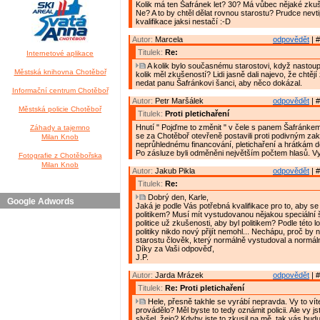
Kolik má ten Šafránek let? 30? Má vůbec nějaké zkuše
Ne? A to by chtěl dělat rovnou starostu? Prudce nevt
kvalifikace jaksi nestačí :-D
Autor:
Marcela
odpovědět
| #
Titulek:
Re:
Internetové aplikace
A kolik bylo současnému starostovi, když nastoup
Městská knihovna Chotěboř
kolik měl zkušeností? Lidi jasně dali najevo, že chtěj
nedat panu Šafránkovi šanci, aby něco dokázal.
Informační centrum Chotěboř
Autor:
Petr Maršálek
odpovědět
| #
Městská policie Chotěboř
Titulek:
Proti pletichaření
Hnutí " Pojďme to změnit " v čele s panem Šafránkem j
Záhady a tajemno
se za Chotěboř otevřeně postavili proti podivným z
Milan Knob
neprůhlednému financování, pletichaření a hrátkám do
Po zásluze byli odměněni největším počtem hlasů. Vyt
Fotografie z Chotěbořska
Milan Knob
Autor:
Jakub Pikla
odpovědět
| #
Titulek:
Re:
Dobrý den, Karle,
Google Adwords
Jaká je podle Vás potřebná kvalifikace pro to, aby se
politikem? Musí mít vystudovanou nějakou speciální 
politice už zkušenosti, aby byl politikem? Podle této l
politiky nikdo nový přijít nemohl... Nechápu, proč by 
starostu člověk, který normálně vystudoval a normál
Díky za Vaši odpověď,
J.P.
Autor:
Jarda Mrázek
odpovědět
| #
Titulek:
Re: Proti pletichaření
Hele, přesně takhle se vyrábí nepravda. Vy to víte
provádělo? Měl byste to tedy oznámit policii. Ale vy js
slyšel, žejo? Kdyby jste to zkusil na mě, tak vás bud