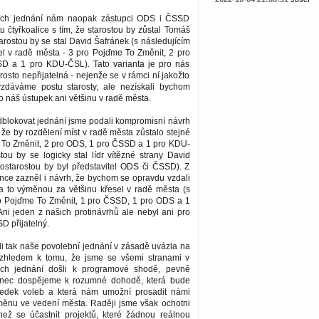
ších jednání nám naopak zástupci ODS i ČSSD
tu čtyřkoalice s tím, že starostou by zůstal Tomáš
arostou by se stal David Šafránek (s následujícím
el v radě města - 3 pro Pojďme To Změnit, 2 pro
D a 1 pro KDU-ČSL). Tato varianta je pro nás
sto nepřijatelná - nejenže se v rámci ní jakožto
vzdáváme postu starosty, ale nezískali bychom
 náš ústupek ani většinu v radě města.
dblokovat jednání jsme podali kompromisní návrh
, že by rozdělení míst v radě města zůstalo stejné
e To Změnit, 2 pro ODS, 1 pro ČSSD a 1 pro KDU-
tou by se logicky stal lídr vítězné strany David
tostarostou by byl představitel ODS či ČSSD). Z
nce zazněl i návrh, že bychom se opravdu vzdali
 a to výměnou za většinu křesel v radě města (s
o Pojďme To Změnit, 1 pro ČSSD, 1 pro ODS a 1
ni jeden z našich protinávrhů ale nebyl ani pro
 přijatelný.
i tak naše povolební jednání v zásadě uvázla na
zhledem k tomu, že jsme se všemi stranami v
ích jednání došli k programové shodě, pevně
onec dospějeme k rozumné dohodě, která bude
ledek voleb a která nám umožní prosadit námi
ěnu ve vedení města. Raději jsme však ochotni
 než se účastnit projektů, které žádnou reálnou