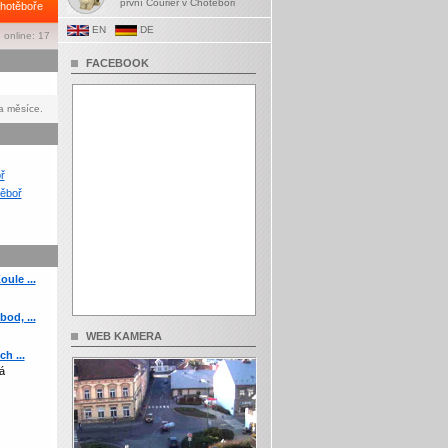
první Courier v Chotěboři
hotěboře
EN
DE
 online: 17
FACEBOOK
a měsíce.
ř
ěboř
ule ...
od, ...
WEB KAMERA
h ...
á