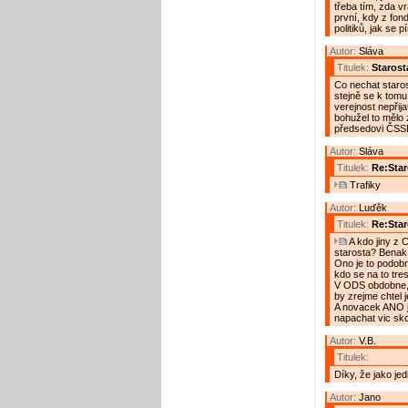
třeba tím, zda vr
první, kdy z fond
politiků, jak se 
Autor:
Sláva
Titulek:
Starost
Co nechat staro
stejně se k tomu
verejnost nepřija
bohužel to mělo 
předsedovi ČSSD 
Autor:
Sláva
Titulek:
Re:Star
Trafiky
Autor:
Luďěk
Titulek:
Re:Star
A kdo jiny z 
starosta? Benak
Ono je to podobne
kdo se na to tres
V ODS obdobne, 
by zrejme chtel j
A novacek ANO j
napachat vic sko
Autor:
V.B.
Titulek:
Díky, že jako jed
Autor:
Jano