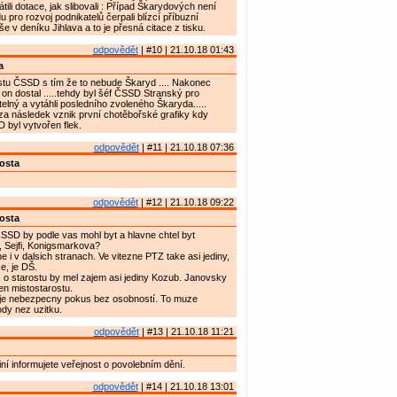
átili dotace, jak slibovali : Případ Škarydových není
u pro rozvoj podnikatelů čerpali blízcí příbuzní
píše v deníku Jihlava a to je přesná citace z tisku.
odpovědět
| #10 | 21.10.18 01:43
a
stu ČSSD s tím že to nebude Škaryd .... Nakonec
 on dostal .....tehdy byl šéf ČSSD Stranský pro
telný a vytáhli posledního zvoleného Škaryda.....
za následek vznik první chotěbořské grafiky kdy
byl vytvořen flek.
odpovědět
| #11 | 21.10.18 07:36
osta
odpovědět
| #12 | 21.10.18 09:22
osta
CSSD by podle vas mohl byt a hlavne chtel byt
, Sejfi, Konigsmarkova?
 i v dalsich stranach. Ve vitezne PTZ take asi jediny,
e, je DŠ.
o starostu by mel zajem asi jediny Kozub. Janovsky
en mistostarostu.
e nebezpecny pokus bez osobností. To muze
dy nez uzitku.
odpovědět
| #13 | 21.10.18 11:21
iní informujete veřejnost o povolebním dění.
odpovědět
| #14 | 21.10.18 13:01