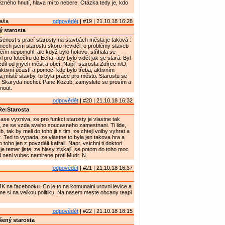
zného hnutí, hlava mi to nebere. Otázka tedy je, kdo
.
Maša
odpovědět
| #19 | 21.10.18 16:28
 starosta
enost s prací starosty na stavbách města je taková :
nech jsem starostu skoro neviděl, o problémy staveb
ičím nepomohl, ale když bylo hotovo, střihala se
l pro fotečku do Echa, aby bylo vidět jak se stará. Byl
zdíl od jiných měst a obcí. Např. starosta Ždírce n/D,
aktivní účastí a pomocí kde bylo třeba, aktivním
 místě stavby, to byla práce pro město. Starostu se
 Škaryda nechci. Pane Kozub, zamyslete se prosím a
nout.
odpovědět
| #20 | 21.10.18 16:32
e:Starosta
ase vyzniva, ze pro funkci starosty je vlastne tak
, ze se vzda sveho soucasneho zamestnani. Ti lide,
b, tak by meli do toho jit s tim, ze chteji volby vyhrat a
. Ted to vypada, ze vlastne to byla jen takova hra a
 toho jen z povzdálí kafrali. Napr. vsichni ti doktori
je temer jiste, ze hlasy ziskaji, se potom do toho moc
d neni vubec namirene proti Mudr. N.
odpovědět
| #21 | 21.10.18 16:37
K na facebooku. Co je to na komunalni urovni levice a
e si na velkou politiku. Na nasem meste obcany teapi
odpovědět
| #22 | 21.10.18 18:15
ený starosta