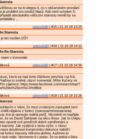
tarosta
většinou se na to klepou ti, co v občanském povolání
 to je problém tzv.nosičů hlasů. Kdo není ochoten či
případě absolutniho vítězství starostu neměl by se
andidátku ...
odpovědět
| #15 | 21.10.18 13:25
e:Starosta
- je tim myšlen DŠ?
odpovědět
| #16 | 21.10.18 14:11
Re:Re:Starosta
nejen v komunále
álková
odpovědět
| #17 | 21.10.18 14:30
kusi, která se nad tímto článkem otevřela i na fcb.
Pojďme to změnit, obzvl. komentář Jiřího Kučery mi
 Pro zájemce: https://www.facebook.com/search/top/?
e%20to%20zm%C4%9Bnit
álková
odpovědět
| #18 | 21.10.18 15:26
tarosta
uhlasím s Vámi, že mezi zvolenými zastupiteli není
y chtěli nějakou z funkcí (starosta/místostarosta)
t. A to je opravdu reálná potíž. Nicméně mi nepřijde
ení, že se David Šafránek na něco třese. Jak to chápu
hoten opustit své poměrně dobré zaměstnání a
 starosty. Jak vyplývá z textu výše, v rámci
snaze dosáhnout kompromisu dokonce nabídl i
t funkci starosty někomu jinému. A přesto to
 bylo málo. Vezmeme-li v potaz, že se jedná o lídra