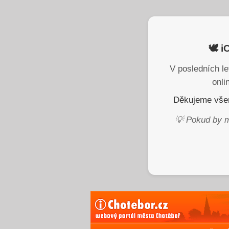
🕊️ 
V posledních le
onli
Děkujeme všem
💡 Pokud by m