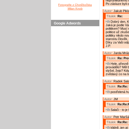
neprůhlednému fi
Po zásluze byli 
Fotografie z Chotěbořska
Milan Knob
Autor:
Jakub Pikl
Titulek:
Re:
Dobrý den, Ka
Google Adwords
Jaká je podle Vá
politikem? Musí 
politice už zkuše
politiky nikdo no
starostu člověk,
Díky za Vaši od
J.P.
Autor:
Jarda Mrá
Titulek:
Re: Prot
Hele, přesně 
provádělo? Měl by
slyšel, žejo? Kd
zvědavý co na t
Autor:
Radek Sal
Titulek:
Re:Re: 
postřelená h
Autor:
JM
Titulek:
Re:Re:R
Salači - to je
Autor:
Petr Maršá
Titulek:
Re:Re: 
klidně, jen a