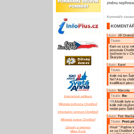
změnu nepřines
Komentáře zastave
KOMENTÁŘ
Autor:
Jiří Drahoš
Titulek:
Kam se za ty ro
posunula Chotěbo
možnost to v Cho
Škarýda!
Autor:
Karel
Titulek:
Kolik má ten Šaf
Ne? A to by chtě
kvalifikace jaksi
Autor:
Marcela
Titulek:
Re:
Internetové aplikace
A kolik bylo 
Městská knihovna Chotěboř
kolik měl zkušeno
nedat panu Šafrá
Informační centrum Chotěboř
Autor:
Petr Maršá
Městská policie Chotěboř
Titulek:
Proti pl
Hnutí " Pojďme t
Záhady a tajemno
se za Chotěboř o
Milan Knob