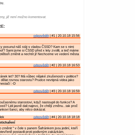
ou.
ny, již není možno komentovat.
E:
odpovědět
| #1 | 20.10.18 15:56
ky posunul náš stát s vladou ČSSD? Kam se s nimi
ř? Sami jsme si ČSSD před x lety zvolili, a teď máme
těboři změnit a nechtít ji! Nechceme ve vedení města
odpovědět
| #2 | 20.10.18 16:53
ránek let? 30? Má vůbec nějaké zkušenosti v politice?
l dělat rovnou starostu? Prudce nevtipná videa jako
 nestačí :-D
odpovědět
| #3 | 20.10.18 16:59
současnému starostovi, když nastoupil do funkce? A
stí? Lidi jasně dali najevo, že chtějí změnu...tak proč
nkovi šanci, aby něco dokázal.
lek
odpovědět
| #4 | 20.10.18 18:18
etichaření
o změnit " v čele s panem Šafránkem jsou jediní, kteří
tevřeně postavili proti podivným zakázkám,