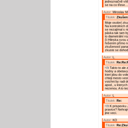
jednoznačně vítě
se na co třese...
Autor:
Miroslav 
Titulek:
Zkušený
Moje osobní zkuš
Na kontrolních d
se nezajímal s n
páska tak tam by
to diametrální ro
či Hlinska svou 
řešením přímo na
zkušeností pana
zkuste se dohod
Autor:
L.
Titulek:
Re:Re:R
Takto to ale z
hodny a obetavy
kteri jdou do vole
chteji mesto vest
vsichni by radi do
apod., u kterych 
nezenou. A to te
Autor:
L
Titulek:
Re:
K prispevku J
pravice? Nehrajm
jine veci.
Autor:
KO
Titulek:
Re:Zkuš