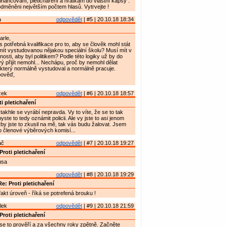
nancování, pletichaření a hrátkám do vlastní kapsy .
odměněni největším počtem hlasů. Vytrvejte !
a
odpovědět
| #5 | 20.10.18 18:34
rle,
s potřebná kvalifikace pro to, aby se člověk mohl stát
mít vystudovanou nějakou speciální školu? Musí mít v
nosti, aby byl politikem? Podle této logiky už by do
vý přijít nemohl... Nechápu, proč by nemohl dělat
 který normálně vystudoval a normálně pracuje.
pověď,
zek
odpovědět
| #6 | 20.10.18 18:57
i pletichaření
takhle se vyrábí nepravda. Vy to víte, že se to tak
ste to tedy oznámit policii. Ale vy jste to asi jenom
yby jste to zkusil na mě, tak vás budu žalovat. Jsem
o členové výběrových komisí...
ač
odpovědět
| #7 | 20.10.18 19:27
Proti pletichaření
usa
odpovědět
| #8 | 20.10.18 19:29
e: Proti pletichaření
 fakt úroveň - říká se potrefená brouku !
lek
odpovědět
| #9 | 20.10.18 21:59
Proti pletichaření
t se to prověří a za všechny roky zpětně. Začněte