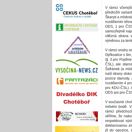
V rámci včerej
předložili varian
Škaryd a místost
rozdělením křes
ODS, 1 pro ČSS
samozřejmě napro
vítězná strana 
výměnou za tento
V rámci snahy o
čtyřkoalice s tím
(tj. 3 pro Pojďm
ČSL), ale staros
Šafránek (a mís
naší strany doko
pozice starosty,
rozdělením 4 pr
pro KDU-ČSL). A
ODS ani pro ČSSD
V současné chvíl
mrtvém bodě. V
rámci předchoz
věříme, že nak
respektovat výs
deklarovanou zm
jít do opozice,