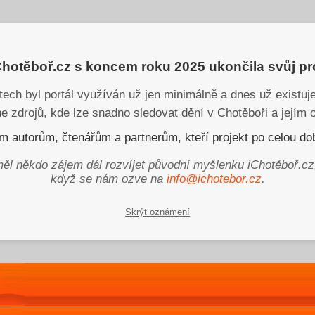
iChotěboř.cz s koncem roku 2025 ukončila svůj p
tech byl portál využíván už jen minimálně a dnes už existu
ne zdrojů, kde lze snadno sledovat dění v Chotěboři a jejím o
 autorům, čtenářům a partnerům, kteří projekt po celou dob
ěl někdo zájem dál rozvíjet původní myšlenku iChotěboř.cz
když se nám ozve na
info@ichotebor.cz
.
Skrýt oznámení