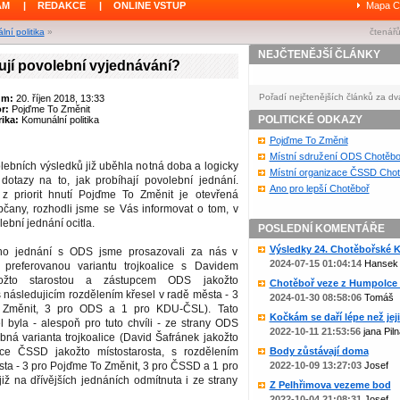
ÁM
|
REDAKCE
|
ONLINE VSTUP
Mapa C
ní politika
»
čtenářů
NEJČTENĚJŠÍ ČLÁNKY
ují povolební vyjednávání?
Pořadí nejčtenějších článků za dv
um:
20. říjen 2018, 13:33
or:
Pojďme To Změnit
POLITICKÉ ODKAZY
ika:
Komunální politika
Pojďme To Změnit
Místní sdružení ODS Chotěbo
lebních výsledků již uběhla notná doba a logicky
Místní organizace ČSSD Chot
otazy na to, jak probíhají povolební jednání.
Ano pro lepší Chotěboř
z priorit hnutí Pojďme To Změnit je otevřená
čany, rozhodli jsme se Vás informovat o tom, v
lební jednání ocitla.
POSLEDNÍ KOMENTÁŘE
Výsledky 24. Chotěbořské Ko
ho jednání s ODS jsme prosazovali za nás v
2024-07-15 01:04:14
Hansek
 preferovanou variantu trojkoalice s Davidem
ožto starostou a zástupcem ODS jakožto
Chotěboř veze z Humpolce b
s následujicím rozdělením křesel v radě města - 3
2024-01-30 08:58:06
Tomáš
 Změnit, 3 pro ODS a 1 pro KDU-ČSL). Tato
Kočkám se daří lépe než jejic
 byla - alespoň pro tuto chvíli - ze strany ODS
2022-10-11 21:53:56
jana Piln
ná varianta trojkoalice (David Šafránek jakožto
pce ČSSD jakožto místostarosta, s rozdělením
Body zůstávají doma
sta - 3 pro Pojďme To Změnit, 3 pro ČSSD a 1 pro
2022-10-09 13:27:03
Josef
ž na dřívějších jednáních odmítnuta i ze strany
Z Pelhřimova vezeme bod
2022-10-04 21:08:31
Josef