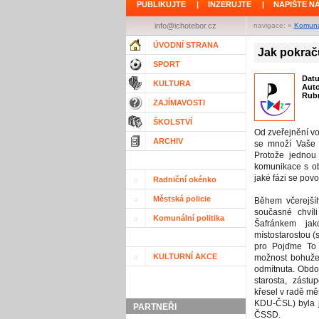
PUBLIKUJTE
|
INZERUJTE
|
NAPIŠTE N
info@ichotebor.cz
navigace: »
Komunál
ÚVODNÍ STRANA
Jak pokrač
SPORT
Dat
KULTURA
Aut
Rubr
ZAJÍMAVOSTI
ŠKOLSTVÍ
Od zveřejnění vo
ARCHIV
se množí Vaše d
Protože jednou 
komunikace s ob
jaké fázi se povo
Radniční okénko
Městská policie
Během včerejší
současné chvíli
Komunální politika
Šafránkem jak
místostarostou (
pro Pojďme To
KULTURNÍ AKCE
možnost bohužel
odmítnuta. Obdob
starosta, zástu
křesel v radě mě
KDU-ČSL) byla ji
PARTNEŘI
ČSSD.