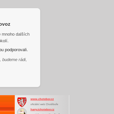
rovoz
je mnoho dalších
kolí.
u podporovali.
, budeme rádi,
www.chotebor.cz
oficiální web Chotěboře
harry.ichotebor.cz