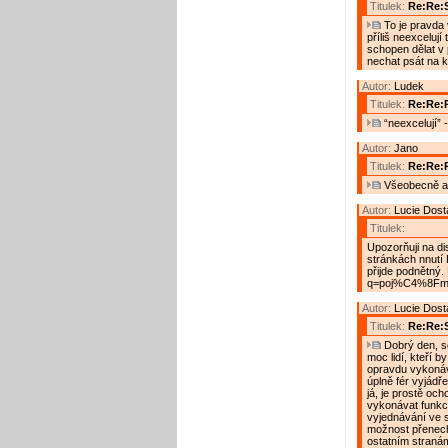
Titulek:
Re:Re:S
To je pravda 
příliš neexcelují
schopen dělat v 
nechat psát na k
Autor:
Ludek
Titulek:
Re:Re:R
“neexcelují” 
Autor:
Jano
Titulek:
Re:Re:
Všeobecně a 
Autor:
Lucie Dost
Titulek:
Upozorňuji na dis
stránkách nnutí 
přijde podnětný.
q=poj%C4%8Fm
Autor:
Lucie Dost
Titulek:
Re:Re:S
Dobrý den, so
moc lidí, kteří b
opravdu vykonáva
úplně fér vyjádř
já, je prostě oc
vykonávat funkci
vyjednávání ve 
možnost přenecha
ostatním stranám