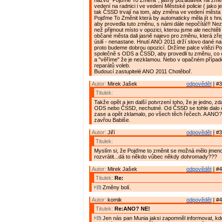
názvu "Pojďme To Změnit", jasný požadavek na zm
vedení na radnici i ve vedení Městské policie ( jako j
tak ČSSD trvají na tom, aby změna ve vedení města 
Pojďme To Změnit která by automaticky měla jít s h
aby provedla tuto změnu, s námi dále nepočítá!!! Ne
než přijmout místo v opozici, kterou jsme ale nechtěli 
občané města dali jasně najevo pro změnu, která zře
úsilí - nenastane. Hnutí ANO 2011 drží slovo dané na
proto budeme dobrou opozicí. Držíme palce vítězi P
společně s ODS a ČSSD, aby provedli tu změnu, co 
a "věříme" že je nezklamou. Nebo v opačném případ
reparátů voleb.
Budoucí zastupitelé ANO 2011 Chotěboř.
Autor:
Mirek Jašek
odpovědět
| #3
Titulek:
Takže opět a jen další potvrzení toho, že je jedno, zda
ODS nebo ČSSD, nechutné. Od ČSSD se tohle dalo 
zase a opět zklamalo, po všech těch řečech. A ANO? 
zavřou Babiše.
Autor:
Jiří
odpovědět
| #3
Titulek:
Myslím si, že Pojďme to změnit se možná mělo jmen
rozvrátit...dá to někdo vůbec někdy dohromady???
Autor:
Mirek Jašek
odpovědět
| #4
Titulek:
Re:
Změny bolí.
Autor:
komik
odpovědět
| #4
Titulek:
Re:ANO? NE!
Jen nás pan Munia jaksi zapomněl informovat, kdo