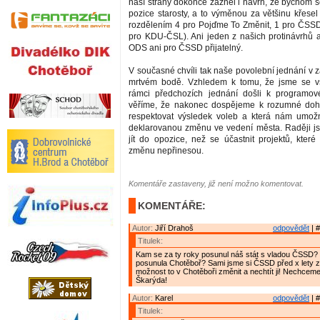
naší strany dokonce zazněl i návrh, že bychom s
pozice starosty, a to výměnou za většinu křesel
rozdělením 4 pro Pojďme To Změnit, 1 pro ČSS
pro KDU-ČSL). Ani jeden z našich protinávrhů a
ODS ani pro ČSSD přijatelný.
V současné chvíli tak naše povolební jednání v 
mrtvém bodě. Vzhledem k tomu, že jsme se v
rámci předchozích jednání došli k programo
věříme, že nakonec dospějeme k rozumné doh
respektovat výsledek voleb a která nám umožn
deklarovanou změnu ve vedení města. Raději j
jít do opozice, než se účastnit projektů, kter
změnu nepřinesou.
Komentáře zastaveny, již není možno komentovat.
KOMENTÁŘE:
Autor:
Jiří Drahoš
odpovědět
| #
Titulek:
Kam se za ty roky posunul náš stát s vladou ČSSD?
posunula Chotěboř? Sami jsme si ČSSD před x lety zv
možnost to v Chotěboři změnit a nechtít ji! Nechcem
Škarýda!
Autor:
Karel
odpovědět
| #
Titulek: