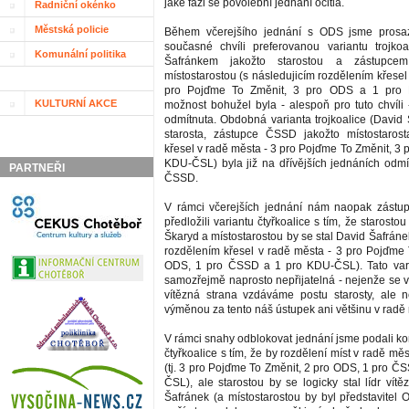
jaké fázi se povolební jednání ocitla.
Radniční okénko
Městská policie
Během včerejšího jednání s ODS jsme prosa
současné chvíli preferovanou variantu trojko
Komunální politika
Šafránkem jakožto starostou a zástupce
místostarostou (s následujicím rozdělením křesel
pro Pojďme To Změnit, 3 pro ODS a 1 pro 
KULTURNÍ AKCE
možnost bohužel byla - alespoň pro tuto chvíli
odmítnuta. Obdobná varianta trojkoalice (David 
starosta, zástupce ČSSD jakožto místostarost
křesel v radě města - 3 pro Pojďme To Změnit, 3
KDU-ČSL) byla již na dřívějších jednáních odmít
PARTNEŘI
ČSSD.
V rámci včerejších jednání nám naopak zást
předložili variantu čtyřkoalice s tím, že starosto
Škaryd a místostarostou by se stal David Šafráne
rozdělením křesel v radě města - 3 pro Pojďme 
ODS, 1 pro ČSSD a 1 pro KDU-ČSL). Tato vari
samozřejmě naprosto nepřijatelná - nejenže se v
vítězná strana vzdáváme postu starosty, ale 
výměnou za tento náš ústupek ani většinu v radě
V rámci snahy odblokovat jednání jsme podali k
čtyřkoalice s tím, že by rozdělení míst v radě měs
(tj. 3 pro Pojďme To Změnit, 2 pro ODS, 1 pro Č
ČSL), ale starostou by se logicky stal lídr vít
Šafránek (a místostarostou by byl představitel