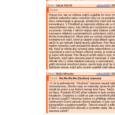
Autor:
Jakub Kárník
odpovědět
| #2
Titulek:
Pokud vím, tak se většina voličů vyjádřila že chce z
většině maloměst nebo i menších obcí se za posledn
něco zdokonaluje a opravuje, především mám teď na 
komunikace. V Chotěboři je naprostá většina ulic a c
nepoužitelném stavu, kdo někdy jel s kočárkem po mě
za pravdu. Výmoly v ulicích nejsou také žádnou zvláš
koncepce nějakým systematickým způsobem začít p
těchto komunikacích. Místo toho se vyhodí zbytečné
kontejnerové stání, které je údajně snad dělané spec
takže to asi nebude žádná laciná záležitost. Pan Ška
teplém místečku sedí dostatečně dlouho bez toho ab
bát. Když je někdo jiný ochotný takto odpovědnou a d
vykonávat a navíc je lídrem vítězné strany, je snad 
tu šanci měl dostat. Pan Škaryd určitě nebyl o moc s
Šafránek, když jako starosta poprvé nastoupil. Z vla
několik obcí s velmi mladými starosty a starostkami, 
vidět ohromné množství práce, nevím tedy proč by t
Šafránek dostat, když jeho straně vyjádřili voliči tak
Autor:
Maša Miroslav
odpovědět
| #2
Titulek:
Re:Re:Re:Re:Zkušený starosta
Je to jednoduché. "Zkušený" starosta nasadí sla
místostarostu, členům rady se materiály správně pře
chodit do práce a na řešení nemají dost času. Takže
od hlavy. Poslední ECHO před volbami to bylo osobn
fotoalbum. Ostatním a i sobě se pak rovnoměrně přidě
je férová soutěž? Všechny funkce co přiděluje město
výběrovém řízení (akorát všichni dopředu ví kdo vyhr
kamarádům a podporovatelům. Taková masáž a tolik li
ČSSD s existenčních důvodů a výsledek slabý. Ale o
starosta zařídí?