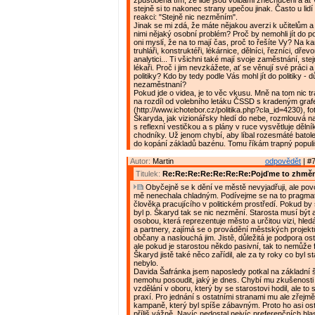
způsobena tím, že lidé jsou volbami znechuceni a ať v
stejně si to nakonec strany upečou jinak. Často u lid
reakci: "Stejně nic nezměním".
Jinak se mi zdá, že máte nějakou averzi k učitelům a
nimi nějaký osobní problém? Proč by nemohli jít do po
oni myslí, že na to mají čas, proč to řešíte Vy? Na ka
truhláři, konstruktéři, lékárnice, dělníci, řezníci, dřev
analytici... Ti všichni také mají svoje zaměstnání, stej
lékaři. Proč i jim nevzkážete, ať se věnují své práci
politiky? Kdo by tedy podle Vás mohl jít do politiky - 
nezaměstnaní?
Pokud jde o videa, je to věc vkusu. Mně na tom nic t
na rozdíl od volebního letáku ČSSD s kradeným gra
(http://www.ichotebor.cz/politika.php?cla_id=4230), fo
Škaryda, jak vizionářsky hledí do nebe, rozmlouvá na
s reflexní vestičkou a s plány v ruce vysvětluje dělní
chodníky. Už jenom chybí, aby líbal rozesmáté batole
do kopání základů bazénu. Tomu říkám trapný popul
Autor:
Martin
odpovědět
| #7
Titulek:
Re:Re:Re:Re:Re:Re:Re:Pojďme to zhměn
Obyčejně se k dění ve městě nevyjadřuji, ale povo
mě nenechala chladným. Podívejme se na to pragmat
člověka pracujícího v politickém prostředí. Pokud by
byl p. Škaryd tak se nic nezmění. Starosta musí být a
osobou, která reprezentuje město a určitou vizi, hled
a partnery, zajímá se o provádění městských projekt
občany a naslouchá jim. Jistě, důležitá je podpora os
ale pokud je starostou někdo pasivní, tak to nemůže
Škaryd jistě také něco zařídil, ale za ty roky co byl 
nebylo.
Davida Šafránka jsem naposledy potkal na základní š
nemohu posoudit, jaký je dnes. Chybí mu zkušenosti v
vzdělání v oboru, který by se starostovi hodil, ale to
praxí. Pro jednání s ostatními stranami mu ale zřejmě 
kampaně, který byl spíše zábavným. Proto ho asi os
příliš vážně. Navíc nedostal nejvíc preferenčních hla