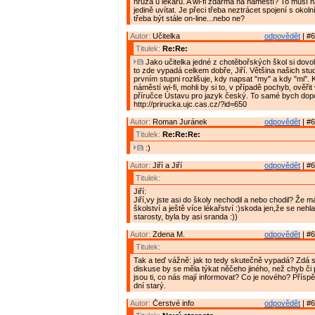
hrůza u lékařů. A wi-fi zdarma na náměstí? To musí na
jedině uvítat. Je přeci třeba neztrácet spojení s okol
třeba být stále on-line...nebo ne?
Autor:
Učitelka
odpovědět
| #6
Titulek:
Re:Re:
Jako učitelka jedné z chotěbořských škol si dovol
to zde vypadá celkem dobře, Jiří. Většina našich stud
prvním stupni rozlišuje, kdy napsat "my" a kdy "mi".
náměstí wi-fi, mohli by si to, v případě pochyb, ověřit
příručce Ústavu pro jazyk český. To samé bych dop
http://prirucka.ujc.cas.cz/?id=650
Autor:
Roman Juránek
odpovědět
| #6
Titulek:
Re:Re:Re:
:)
Autor:
Jiří a Jiří
odpovědět
| #6
Titulek:
Jiří:
Jiří,vy jste asi do školy nechodil a nebo chodil? Že m
školství a ještě více lékařství :)skoda jen,že se nehl
starosty, byla by asi sranda :))
Autor:
Zdena M.
odpovědět
| #6
Titulek:
Tak a teď vážně: jak to tedy skutečně vypadá? Zdá s
diskuse by se měla týkat něčeho jiného, než chyb či
jsou ti, co nás mají informovat? Co je nového? Přísp
dní starý.
Autor:
Čerstvé info
odpovědět
| #6