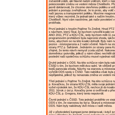
zúčastnili voleb, ale hlavně našim voličům, kteří v nás
potencionální změnu ve vedení města Chotěboře. Př
jasně deklarovali, že chceme otevřenou politiku a v
jednání a postupy zveřejňovat. Je to proto, aby volič
naší jasnou a transparentní politiku. Musíme reagova
který vůbec nezmínil, že jednali také s naším hnutí
Chotěboři. Nyní vám nastíníme, jak naše povolební 
probíhala.
První jednání s hnutím Pojďme To Změnit. Hnutí PTZ 
s návrhem, který říkal, že bychom vytvořili koalici ve
ANO 2011, PTZ a KDU-ČSL, tedy bychom měli 11 zast
programovém prohlášení byla naprostá shoda, takže 
tomu, abychom se na této koalici dohodli. Byly nám n
pozice - místostarosta a 2 radní včetně. Návrh na st
strany PTZ p. Šafránek. Jednáním ze strany pana Ko
zřejmé, že tento návrh nemyslí zcela vážně. Nakonec
domněnka i potvrdila, jelikož s námi vůbec nechtěli dá
poslední naši společnou schůzku musel vyjednat náš 
Druhé jednání s ODS. Na této schůzce nám byla nabí
ČSSD s tím, že bychom měli dva radní. Ve většině 
bodů panovala shoda. Návrhy na starostu a místosta
vyřešili ODS spolu s ČSSD. Tato nabídka však byla 
nepřijatelná, jelikož by nenastala změna ve vedení 
Třetí jednání s Pojďme To Změnit. Na této schůzce 
p. Kovačkou, že strana KDU-ČSL měla svoje jednání
vyšel výsledek ten, že KDU-ČSL nechce jít do koali
2011. Výrok z úst p. Kovačky jsme si ověřovali u př
KDU-ČSL p. Gregora, který tento nepotvrdil.
Čtvrté jednání s ČSSD. Toto jednání proběhlo ve ste
ODS s tím, že starostou by byl p. Škaryd a místosta
ODS. Nám byly nabídnuty dvě místa v radě města.
Již v předvolební kampani jsme deklarovali, i když j