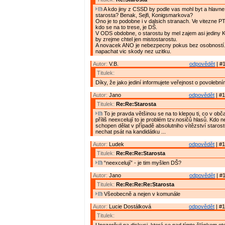
A kdo jiny z CSSD by podle vas mohl byt a hlavne 
starosta? Benak, Sejfi, Konigsmarkova?
Ono je to podobne i v dalsich stranach. Ve vitezne PT
kdo se na to trese, je DŠ.
V ODS obdobne, o starostu by mel zajem asi jediny
by zrejme chtel jen mistostarostu.
A novacek ANO je nebezpecny pokus bez osobností
napachat vic skody nez uzitku.
Autor:
V.B.
odpovědět
| #1
Titulek:
Díky, že jako jediní informujete veřejnost o povolební
Autor:
Jano
odpovědět
| #1
Titulek:
Re:Re:Starosta
To je pravda většinou se na to klepou ti, co v ob
příliš neexcelují to je problém tzv.nosičů hlasů. Kdo n
schopen dělat v případě absolutniho vítězství staros
nechat psát na kandidátku ...
Autor:
Ludek
odpovědět
| #1
Titulek:
Re:Re:Re:Starosta
“neexcelují” - je tim myšlen DŠ?
Autor:
Jano
odpovědět
| #1
Titulek:
Re:Re:Re:Re:Starosta
Všeobecně a nejen v komunále
Autor:
Lucie Dostálková
odpovědět
| #1
Titulek: