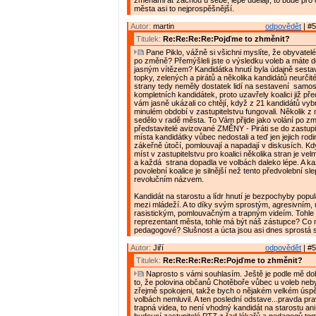
změnami ať začnou u sebe, lépe udělají, to bude pr
města asi to nejprospěšnější.
Autor:
martin
odpovědět
| #5
Titulek:
Re:Re:Re:Re:Pojďme to zhměnit?
Pane Piklo, vážně si všichni myslíte, že obyvatelé
po změně? Přemýšleli jste o výsledku voleb a máte do
jasným vítězem? Kandidátka hnutí byla údajně sestav
topky, zelených a pirátů a několika kandidátů neurčité
strany tedy neměly dostatek lidí na sestavení samo
kompletních kandidátek, proto uzavřely koalici již př
vám jasně ukázali co chtějí, když z 21 kandidátů vybral
minulém období v zastupitelstvu fungovali. Několik z
sedělo v radě města. To Vám přijde jako volání po zm
představitelé avizované ZMĚNY - Piráti se do zastupi
místa kandidátky vůbec nedostali a teď jen jejich rodin
zákeřně útočí, pomlouvají a napadají v diskusích. Kd
míst v zastupitelstvu pro koalici několika stran je ve
a každá strana dopadla ve volbách daleko lépe. A k
povolební koalice je silnější než tento předvolební s
revolučním názvem.
Kandidát na starostu a lídr hnutí je bezpochyby popu
mezi mládeží. A to díky svým sprostým, agresivním,
rasistickým, pomlouvačným a trapným videím. Tohle
reprezentant města, tohle má být náš zástupce? Co 
pedagogové? Slušnost a úcta jsou asi dnes sprostá s
Autor:
Jiří
odpovědět
| #5
Titulek:
Re:Re:Re:Re:Re:Pojďme to zhměnit?
Naprosto s vámi souhlasím. Ještě je podle mě do
to, že polovina občanů Chotěboře vůbec u voleb nebyl
zřejmě spokojeni, takže bych o nějakém velkém ús
volbách nemluvil. A ten poslední odstave...pravda pr
trapná videa, to není vhodný kandidát na starostu an