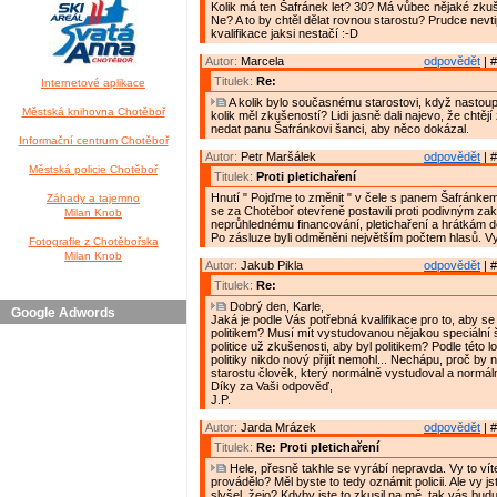
Kolik má ten Šafránek let? 30? Má vůbec nějaké zkuše
Ne? A to by chtěl dělat rovnou starostu? Prudce nevt
kvalifikace jaksi nestačí :-D
Autor:
Marcela
odpovědět
| #
Titulek:
Re:
Internetové aplikace
A kolik bylo současnému starostovi, když nastoup
Městská knihovna Chotěboř
kolik měl zkušeností? Lidi jasně dali najevo, že chtěj
nedat panu Šafránkovi šanci, aby něco dokázal.
Informační centrum Chotěboř
Autor:
Petr Maršálek
odpovědět
| #
Městská policie Chotěboř
Titulek:
Proti pletichaření
Hnutí " Pojďme to změnit " v čele s panem Šafránkem j
Záhady a tajemno
se za Chotěboř otevřeně postavili proti podivným z
Milan Knob
neprůhlednému financování, pletichaření a hrátkám do
Po zásluze byli odměněni největším počtem hlasů. Vyt
Fotografie z Chotěbořska
Milan Knob
Autor:
Jakub Pikla
odpovědět
| #
Titulek:
Re:
Dobrý den, Karle,
Google Adwords
Jaká je podle Vás potřebná kvalifikace pro to, aby se
politikem? Musí mít vystudovanou nějakou speciální 
politice už zkušenosti, aby byl politikem? Podle této l
politiky nikdo nový přijít nemohl... Nechápu, proč by 
starostu člověk, který normálně vystudoval a normál
Díky za Vaši odpověď,
J.P.
Autor:
Jarda Mrázek
odpovědět
| #
Titulek:
Re: Proti pletichaření
Hele, přesně takhle se vyrábí nepravda. Vy to víte
provádělo? Měl byste to tedy oznámit policii. Ale vy js
slyšel, žejo? Kdyby jste to zkusil na mě, tak vás bud