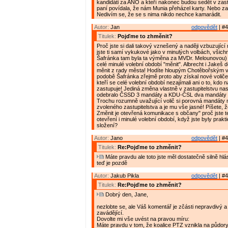
kandidáti za ANO a kteří nakonec budou sedět v zast
paní povídala, že nám Munia přeházel karty. Nebo z
Nedivím se, že se s nima nikdo nechce kamarádit.
Autor:
Jan
odpovědět
| #4
Titulek:
Pojďme to zhměnit?
Proč jste si dali takový vznešený a naději vzbuzujíc
jste ti samí vykukové jako v minulých volbách, všich
Šafránka tam byla ta výměna za MVDr. Melounovou) 
celé minulé volební období "měnit". Albrecht i Jakeš 
měnit z rady města! Hodíte hloupým Chotěbořským v
podobě Šafránka zřejmě proto aby získal nové voliče
kteří se celé volební období nezajímali ani o to, kdo
zastupuje! Jediná změna vlastně v zastupitelstvu na
odebralo ČSSD 3 mandáty a KDU-ČSL dva mandáty
Trochu rozumně uvažující volič si porovná mandáty 
zvoleného zastupitelstva a je mu vše jasné! Píšete, 
Změnit je otevřená komunikace s občany" proč jste t
otevření i minulé volební období, když jste byly prak
složení?
Autor:
Jano
odpovědět
| #4
Titulek:
Re:Pojďme to zhměnit?
Máte pravdu ale toto jste měl dostatečně silně hlá
teď je pozdě
Autor:
Jakub Pikla
odpovědět
| #4
Titulek:
Re:Pojďme to zhměnit?
Dobrý den, Jane,
nezlobte se, ale Váš komentář je zčásti nepravdivý a 
zavádějící.
Dovolte mi vše uvést na pravou míru:
Máte pravdu v tom, že koalice PTZ vznikla na půdory