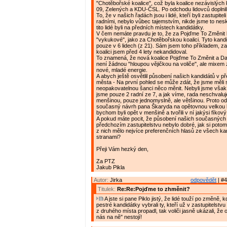
"Chotěbořské koalice", což byla koalice nezávislých
09, Zelených a KDU-ČSL. Po odchodu lidovců doplnili tu
To, že v našich řadách jsou i lidé, kteří byli zastupiteli
radními, nebylo vůbec tajemstvím, nikde jsme to nes
tito lidé byli na předních místech kandidátky.
V čem nemáte pravdu je to, že za Pojďme To Změnit k
"vykukové", jako za Chotěbořskou koalici. Tyto kandi
pouze v 6 lidech (z 21). Sám jsem toho příkladem, 
koalici jsem před 4 lety nekandidoval.
To znamená, že nová koalice Pojďme To Změnit a Da
není žádnou "hloupou vějičkou na voliče", ale mixem 
nové, mladé energie.
A abych ještě osvětlil působení našich kandidátů v 
města - Na první pohled se může zdát, že jsme měli 
neopakovatelnou šanci něco měnit. Nebyli jsme však 
jsme pouze 2 radní ze 7, a jak víme, rada neschvalu
menšinou, pouze jednomyslně, ale většinou. Proto o
současný návrh pana Škaryda na opětovnou velkou k
bychom byli opět v menšině a tvořili v ní jakýsi fíkový l
A pokud máte pocit, že působení našich současných 
předchozím zastupitelstvu nebylo dobré, jak si potom 
z nich mělo nejvíce preferenčních hlasů ze všech ka
stranami?
Přeji Vám hezký den,
Za PTZ
Jakub Pikla
Autor:
Jirka
odpovědět
| #4
Titulek:
Re:Re:Pojďme to zhměnit?
A jste si pane Piklo jistý, že lidé touží po změně, k
pestré kandidátky vybrali ty, kteří už v zastupitelstvu
z druhého místa propadl, tak voliči jasně ukázali, že
nás na ně" nestojí!