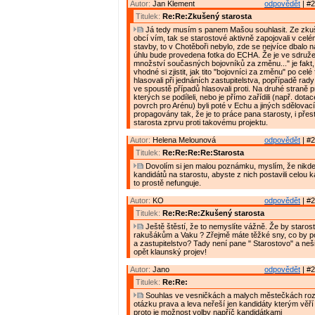
Autor:
Jan Klement
odpovědět
| #2
Titulek:
Re:Re:Zkušený starosta
Já tedy musím s panem Mašou souhlasit. Ze zkuš
obcí vím, tak se starostové aktivně zapojovali v cel
stavby, to v Chotěboři nebylo, zde se nejvíce dbalo n
úhlu bude provedena fotka do ECHA. Že je ve sdružen
množství současných bojovníků za změnu..." je fakt
vhodné si zjistit, jak tito "bojovníci za změnu" po cel
hlasovali při jednáních zastupitelstva, popřípadě rady
ve spoustě případů hlasovali proti. Na druhé straně p
kterých se podíleli, nebo je přímo zařídili (např. dota
povrch pro Arénu) byli poté v Echu a jiných sdělovac
propagovány tak, že je to práce pana starosty, i přes
starosta zprvu proti takovému projektu.
Autor:
Helena Melounová
odpovědět
| #2
Titulek:
Re:Re:Re:Re:Starosta
Dovolím si jen malou poznámku, myslím, že nikde 
kandidátů na starostu, abyste z nich postavili celou k
to prostě nefunguje.
Autor:
KO
odpovědět
| #2
Titulek:
Re:Re:Re:Zkušený starosta
Ještě štěstí, že to nemyslíte vážně. Že by staro
rakušákům a Vaku ? Zřejmě máte těžké sny, co by p
a zastupitelstvo? Tady není pane " Starostovo" a neši
opět klaunský projev!
Autor:
Jano
odpovědět
| #2
Titulek:
Re:Re:
Souhlas ve vesničkách a malych městečkách roz
otázku prava a leva neřeší jen kandidáty kterým věří 
proto je možnost volby napříč kandidátkami