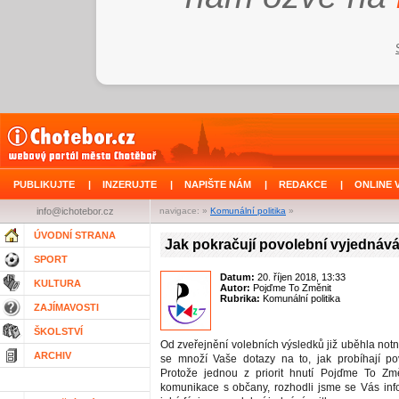
PUBLIKUJTE
|
INZERUJTE
|
NAPIŠTE NÁM
|
REDAKCE
|
ONLINE 
info@ichotebor.cz
navigace: »
Komunální politika
»
ÚVODNÍ STRANA
Jak pokračují povolební vyjednáv
SPORT
Datum:
20. říjen 2018, 13:33
KULTURA
Autor:
Pojďme To Změnit
Rubrika:
Komunální politika
ZAJÍMAVOSTI
ŠKOLSTVÍ
Od zveřejnění volebních výsledků již uběhla not
ARCHIV
se množí Vaše dotazy na to, jak probíhají po
Protože jednou z priorit hnutí Pojďme To Změ
komunikace s občany, rozhodli jsme se Vás inf