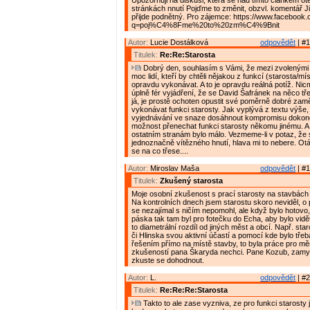
Upozorňuji na diskusi, která se nad tímto článkem ote
stránkách nnutí Pojďme to změnit, obzvl. komentář J
přijde podnětný. Pro zájemce: https://www.facebook
q=poj%C4%8Fme%20to%20zm%C4%9Bnit
Autor:
Lucie Dostálková
odpovědět
| #1
Titulek:
Re:Re:Starosta
Dobrý den, souhlasím s Vámi, že mezi zvolenými z
moc lidí, kteří by chtěli nějakou z funkcí (starosta/mí
opravdu vykonávat. A to je opravdu reálná potíž. Nic
úplně fér vyjádření, že se David Šafránek na něco tř
já, je prostě ochoten opustit své poměrně dobré zam
vykonávat funkci starosty. Jak vyplývá z textu výše,
vyjednávání ve snaze dosáhnout kompromisu dokonc
možnost přenechat funkci starosty někomu jinému. A 
ostatním stranám bylo málo. Vezmeme-li v potaz, že s
jednoznačně vítězného hnutí, hlava mi to nebere. Otá
se na co třese....
Autor:
Miroslav Maša
odpovědět
| #1
Titulek:
Zkušený starosta
Moje osobní zkušenost s prací starosty na stavbách 
Na kontrolních dnech jsem starostu skoro neviděl, o
se nezajímal s ničím nepomohl, ale když bylo hotovo, 
páska tak tam byl pro fotečku do Echa, aby bylo vidět
to diametrální rozdíl od jiných měst a obcí. Např. sta
či Hlinska svou aktivní účastí a pomocí kde bylo třeb
řešením přímo na místě stavby, to byla práce pro mě
zkušeností pana Škaryda nechci. Pane Kozub, zamys
zkuste se dohodnout.
Autor:
L.
odpovědět
| #2
Titulek:
Re:Re:Re:Starosta
Takto to ale zase vyzniva, ze pro funkci starosty j