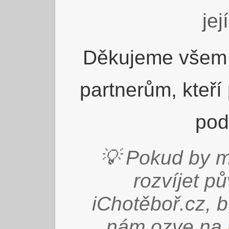
jej
Děkujeme všem 
partnerům, kteří
pod
💡 Pokud by m
rozvíjet p
iChotěboř.cz, 
nám ozve na