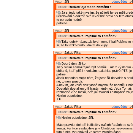
Autor:
Jiří
odpovědět
| #4
Titulek:
Re:Re:Pojďme to zhměnit?
Já si tedy také myslím, že učitelé by se měli pře
učitelování a doktoři své lékařské praxi a v této oblas
to opravdu hodně
potřeba.
Autor:
Jiří
odpovědět
| #4
Titulek:
Re:Re:Re:Pojďme to zhměnit?
Taky dobrý název...ja bych tomu říkal Pojďme to r
si, že to těžko budou dávat do kupy.
Autor:
Jakub Pika
odpovědět
| #4
Titulek:
Re:Re:Re:Pojďme to zhměnit?
Dobrý den, Jirko,
Jistý si tím samozřejmě být nemůžu, ale z výsledku v
občanů, kteří přišli k volbám, dala hlas právě PTZ, je
patrné.
Jinak nepodsouvejte nám, že jsme šli do voleb s hes
ně, to neni pravda.
A nevím, jak voliči dali "jasně najevo, že nechtějí Pir
Dostálek dostal jen o 9 hlasů méně než třeba Tomáš
rozhodně více hlasů, než jiní zvolení zastupitelé za ji
Hezké odpoledne,
J.P.
Autor:
Jakub Pikla
odpovědět
| #4
Titulek:
Re:Re:Re:Pojďme to zhměnit?
Hezké odpoledne, Jiří,
Máte pravdu, doktoři i učitelé v našich řadách se sv
věnují. Funkce zastupitele je v Chotěboři neuvolněná
tuto funkci vykonávají ve svém volném čase.