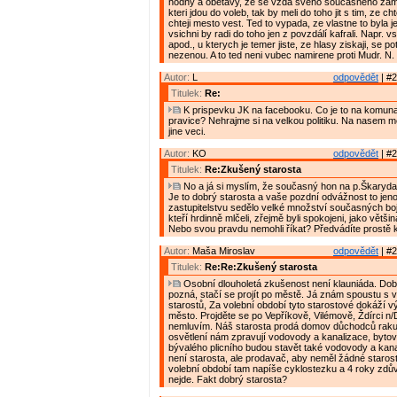
hodny a obetavy, ze se vzda sveho soucasneho zames
kteri jdou do voleb, tak by meli do toho jit s tim, ze ch
chteji mesto vest. Ted to vypada, ze vlastne to byla j
vsichni by radi do toho jen z povzdálí kafrali. Napr. vsi
apod., u kterych je temer jiste, ze hlasy ziskaji, se 
nezenou. A to ted neni vubec namirene proti Mudr. N.
Autor:
L
odpovědět
| #2
Titulek:
Re:
K prispevku JK na facebooku. Co je to na komunal
pravice? Nehrajme si na velkou politiku. Na nasem m
jine veci.
Autor:
KO
odpovědět
| #2
Titulek:
Re:Zkušený starosta
No a já si myslím, že současný hon na p.Škaryda 
Je to dobrý starosta a vaše pozdní odvážnost to jen
zastupitelstvu sedělo velké množství současných b
kteří hrdinně mlčeli, zřejmě byli spokojeni, jako větši
Nebo svou pravdu nemohli říkat? Předvádíte prostě kl
Autor:
Maša Miroslav
odpovědět
| #2
Titulek:
Re:Re:Zkušený starosta
Osobní dlouholetá zkušenost není klauniáda. Dob
pozná, stačí se projít po městě. Já znám spoustu s
starostů, Za volební období tyto starostové dokáží 
město. Projděte se po Vepříkově, Vilémově, Ždírci n
nemluvím. Náš starosta prodá domov důchodců rak
osvětlení nám zpravují vodovody a kanalizace, byto
bývalého plicního budou stavět také vodovody a kan
není starosta, ale prodavač, aby neměl žádné starost
volební období tam napíše cyklostezku a 4 roky zdů
nejde. Fakt dobrý starosta?