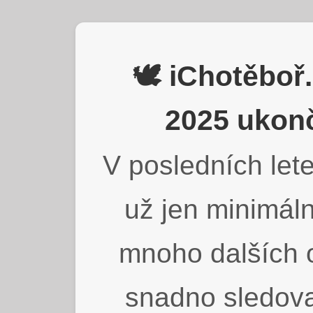
🕊️ iChotěbo
2025 ukonč
V posledních lete
už jen minimáln
mnoho dalších o
snadno sledova