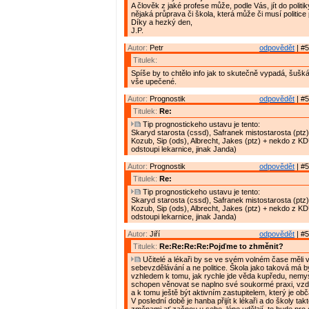
A člověk z jaké profese může, podle Vás, jít do politik
nějaká průprava či škola, která může či musí politic
Díky a hezký den,
J.P.
Autor:
Petr
odpovědět
| #5
Titulek:
Spíše by to chtělo info jak to skutečně vypadá, šušká 
vše upečené.
Autor:
Prognostik
odpovědět
| #5
Titulek:
Re:
Tip prognostickeho ustavu je tento:
Skaryd starosta (cssd), Safranek mistostarosta (ptz)
Kozub, Sip (ods), Albrecht, Jakes (ptz) + nekdo z K
odstoupi lekarnice, jinak Janda)
Autor:
Prognostik
odpovědět
| #5
Titulek:
Re:
Tip prognostickeho ustavu je tento:
Skaryd starosta (cssd), Safranek mistostarosta (ptz)
Kozub, Sip (ods), Albrecht, Jakes (ptz) + nekdo z K
odstoupi lekarnice, jinak Janda)
Autor:
Jiří
odpovědět
| #5
Titulek:
Re:Re:Re:Re:Pojďme to zhměnit?
Učitelé a lékaři by se ve svém volném čase měli 
sebevzdělávání a ne politice. Škola jako taková má bý
vzhledem k tomu, jak rychle jde věda kupředu, nemysl
schopen věnovat se naplno své soukormé praxi, vzd
a k tomu ještě být aktivním zastupitelem, který je o
V poslední době je hanba přijít k lékaři a do školy tak