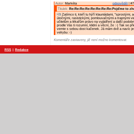
Autor:
Markéta
odpovědět
| #7
Titulek:
Re:Re:Re:Re:Re:Re:Re:Re:Pojďme to zh
Zatímco ti, kteří tu hýří klauniádami, "sprostými, 
útočnými, rasistickými, pomlouvačnými a trapnými vide
učitelům a lékařům právo na vyjádření a další podobn
prodle Vás ti rozumní, klidní a věcní, že :-) Tak se při
vemte s sebou dost kačenek. Já mám dvě a navíc ješ
velrybu :-)
Komentáře zastaveny, již není možno komentovat.
RSS
|
Redakce