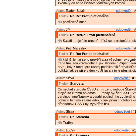
zvědavý co na to členové výběrových komisí...
Autor:
Radek Salač
odpovědět
| #
Titulek:
Re:Re: Proti pletichaření
postřelená husa
Autor:
JM
odpovědět
| #
Titulek:
Re:Re:Re: Proti pletichaření
Salači - to je fakt úroveň - říká se potrefená brouk
Autor:
Petr Maršálek
odpovědět
| #
Titulek:
Re:Re: Proti pletichaření
klidně, jen at se to prověří a za všechny roky zp
třeba tím, zda vrátili dotace, jak slibovali : Případ Š
první, kdy z fondu pro rozvoj podnikatelů čerpali blíz
politiků, jak se píše v deníku Jihlava a to je přesná ci
Autor:
Sláva
odpovědět
| #1
Titulek:
Starosta
Co nechat starostu ČSSD s tím že to nebude Škaryd 
stejně se k tomu on dostal .....tehdy byl šéf ČSSD St
verejnost nepřijatelný a vytáhli posledního zvoleného 
bohužel to mělo za následek vznik první chotěbořské
předsedovi ČSSD byl vytvořen flek.
Autor:
Sláva
odpovědět
| #1
Titulek:
Re:Starosta
Trafiky
Autor:
Luďěk
odpovědět
| #1
Titulek:
Re:Starosta