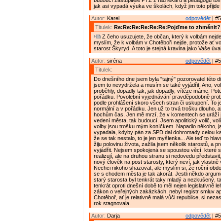
budoucí zastupitelé PTZ z řad lékařů a pedagogů tomu 
jak asi vypadá výuka ve školách, když jim toto přijd
Autor:
Karel
odpovědět
| #5
Titulek:
Re:Re:Re:Re:Re:Re:Pojďme to zhměnit?
Z čeho usuzujete, že občan, který k volbám nejde
myslím, že k volbám v Chotěboři nejde, protože ať vo
starost Škyryd. A toto je stejná kravina jako Vaše úva
Autor:
siréna
odpovědět
| #5
Titulek:
Do dnešního dne jsem byla "tajný" pozorovatel této d
jsem to nevydržela a musím se také vyjádřit. Ano, vo
proběhly, dopadly tak, jak dopadly, vítěze máme. Pot
pořádku. Povolební vyjednávání pravděpodobně probí
podle prohlášení skoro všech stran či uskupení. To j
normální a v pořádku. Jen už to trvá trošku dlouho, a
hochům čas. Jen mě mrzí, že v komentech se uráží j
vedení města, tak budoucí. Jsem apolitický volič, volí
volby jsou trošku mým koníčkem. Napadlo někoho, ja
vypadala, kdyby pán za SPD dal dohromady celou k
že se tak nestalo, to je jen myšlenka... Ale teď to hla
žiju polovinu života, zažila jsem několik starostů, a p
vyjádřit. Nejsem spokojená se spoustou věcí, které 
realizují, ale na druhou stranu si nedovedu představit,
nový člověk na post starosty, který neví, jak vlastně
Nechci nikoho shazovat, ale myslím si, že roční ob
se s chodem města je tak akorát. Jestli někdo argume
starý starosta byl tenkrát taky mladý a nezkušený, ta
tenkrát oproti dnešní době to měl nejen legislativně le
zákon o veřejných zakázkách, nebyl registr smluv ap
Chotěboř, ať je relativně malá vůči republice, si nezas
rok stagnovala.
Autor:
Darja
odpovědět
| #5