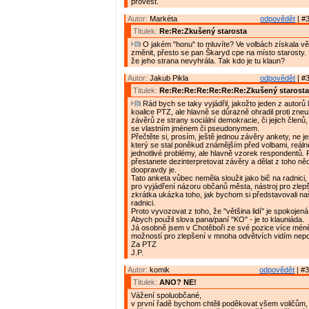
provést.
Autor:
Markéta
odpovědět
| #3
Titulek:
Re:Re:Zkušený starosta
O jakém "honu" to mluvíte? Ve volbách získala vě
změnit, přesto se pan Škaryd cpe na místo starosty. 
že jeho strana nevyhrála. Tak kdo je tu klaun?
Autor:
Jakub Pikla
odpovědět
| #3
Titulek:
Re:Re:Re:Re:Re:Re:Re:Zkušený starosta
Rád bych se taky vyjádřil, jakožto jeden z autorů 
koalice PTZ, ale hlavně se důrazně ohradil proti zneuž
závěrů ze strany sociální demokracie, či jejich členů,
se vlastním jménem či pseudonymem.
Přečtěte si, prosím, ještě jednou závěry ankety, ne je
který se stal poněkud známějším před volbami, reál
jednotlivé problémy, ale hlavně vzorek respondentů.
přestanete dezinterpretovat závěry a dělat z toho něc
doopravdy je.
Tato anketa vůbec neměla sloužit jako bič na radnici, 
pro vyjádření názoru občanů města, nástroj pro zle
zkrátka ukázka toho, jak bychom si představovali n
radnici.
Proto vyvozovat z toho, že "většina lidí" je spokojená
Abych použil slova pana/paní "KO" - je to klauniáda.
Já osobně jsem v Chotěboři ze své pozice více méně
možností pro zlepšení v mnoha odvětvích vidím nepo
Za PTZ
J.P.
Autor:
komik
odpovědět
| #3
Titulek:
ANO? NE!
Vážení spoluobčané,
v první řadě bychom chtěli poděkovat všem voličům, 