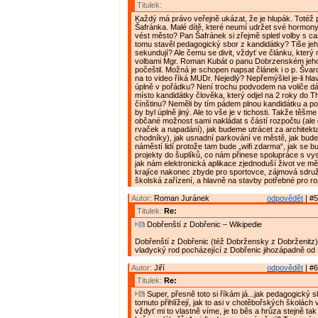
Titulek:
Každý má právo veřejně ukázat, že je hlupák. Totéž pl
Šafránka. Malé dítě, které neumí udržet své hormon
vést město? Pan Šafránek si zřejmě spletl volby s c
tomu stavěl pedagogický sbor z kandidátky? Tiše je
sekundují? Ale čemu se divit, vždyť ve článku, který
volbami Mgr. Roman Kubát o panu Dobrzenském jeho
počeštil. Možná je schopen napsat článek i o p. Švar
na to video říká MUDr. Nejedlý? Nepřemýšlel je-li hla
úplně v pořádku? Není trochu podvodem na voliče dá
místo kandidátky člověka, který odjel na 2 roky do T
čínštinu? Neměli by tím pádem plnou kandidátku a poč
by byl úplně jiný. Ale to vše je v tichosti. Takže těšm
občané možnost sami nakládat s částí rozpočtu (ale
rvaček a napadání), jak budeme utrácet za architekta
chodníky), jak usnadní parkování ve městě, jak bude
náměstí lidí protože tam bude „wifi zdarma“, jak se b
projekty do šuplíků, co nám přinese spolupráce s vy
jak nám elektronická aplikace zjednoduší život ve mě
krajíce nakonec zbyde pro sportovce, zájmová sdruže
školská zařízení, a hlavně na stavby potřebné pro r
Autor:
Roman Juránek
odpovědět
| #5
Titulek:
Re:
Dobřenští z Dobřenic – Wikipedie
Dobřenští z Dobřenic (též Dobržensky z Dobrženitz)
vladycký rod pocházející z Dobřenic jihozápadně od
Autor:
Jiří
odpovědět
| #6
Titulek:
Re:
Super, přesně toto si říkám já...jak pedagogický sb
tomuto přihlížejí, jak to asi v chotěbořských školách 
vždyť mi to vlastně víme, je to běs a hrůza stejně tak 