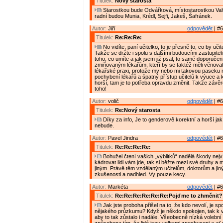
Titulek:
Nový starosta
Starostkou bude Odvářková, místostarostkou Valt
radní budou Munia, Krédl, Sejfi, Jakeš, Šafránek.
Autor:
Jiří
odpovědět
| #6
Titulek:
Re:Re:Re:
No vidíte, paní učitelko, to je přesně to, co by učite
Takže se držte i spolu s dalšími budoucími zastupiteli
toho, co umíte a jak jsem již psal, to samé doporučení
zmiňovaným lékařům, kteří by se taktéž měli věnovat
lékařské praxi, protože my nebo mi takovou paseku 
pochybení lékařů a špatný přístup učitelů k výuce a 
horší, tam je to potřeba opravdu změnit. Takže závě
toho!
Autor:
volič
odpovědět
| #6
Titulek:
Re:Nový starosta
Díky za info, Je to genderově korektní a horší ja
nebude.
Autor:
Pavel Jindra
odpovědět
| #6
Titulek:
Re:Re:Re:Re:
Bohužel čtení vašich „výblitků“ nadělá škody nejv
kádrovat lidi vám jde, tak si běžte mezi své druhy a
jiným. Právě těm vzdělaným učitelům, doktorům a jiný
zkušenosti a nadhled. Vy pouze kecy.
Autor:
Markéta
odpovědět
| #6
Titulek:
Re:Re:Re:Re:Re:Re:Pojďme to zhměnit?
Jak jste proboha přišel na to, že kdo nevolí, je s
nějakého průzkumu? Když je někdo spokojen, tak k v
aby to tak zůstalo i nadále. Všeobecně nízká volební 