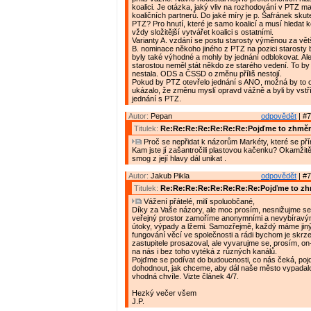
koalici. Je otázka, jaký vliv na rozhodování v PTZ mají
koaličních partnerů. Do jaké míry je p. Šafránek sku
PTZ? Pro hnutí, které je samo koalicí a musí hledat k
vždy složitější vytvářet koalici s ostatními.
Varianty A. vzdání se postu starosty výměnou za vět
B. nominace někoho jiného z PTZ na pozici starosty
byly také výhodné a mohly by jednání odblokovat. Al
starostou neměl stát někdo ze starého vedení. To b
nestala. ODS a ČSSD o změnu příliš nestojí.
Pokud by PTZ otevřelo jednání s ANO, možná by to 
ukázalo, že změnu myslí opravd vážně a byli by vst
jednání s PTZ.
Autor:
Pepan
odpovědět
| #7
Titulek:
Re:Re:Re:Re:Re:Re:Re:Pojďme to zhměn
Proč se nepřidat k názorům Markéty, které se pří
Kam jste jí zašantročili plastovou kačenku? Okamžitě
smog z její hlavy dál unikat .
Autor:
Jakub Pikla
odpovědět
| #7
Titulek:
Re:Re:Re:Re:Re:Re:Re:Re:Pojďme to zh
Vážení přátelé, milí spoluobčané,
Díky za Vaše názory, ale moc prosím, nesnižujme se 
veřejný prostor zamoříme anonymními a nevybíravý
útoky, výpady a lžemi. Samozřejmě, každý máme jin
fungování věcí ve společnosti a rádi bychom je skrz
zastupitele prosazoval, ale vyvarujme se, prosím, on-l
na nás i bez toho vytéká z různých kanálů.
Pojďme se podívat do budoucnosti, co nás čeká, po
dohodnout, jak chceme, aby dál naše město vypadalo
vhodná chvíle. Vizte článek 4/7.
Hezký večer všem
J.P.