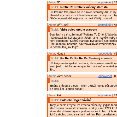
Autor:
JD
odpovědět
| #3
Titulek:
Re:Re:Re:Re:Re:Zkušený starosta
Přesně tak, proto se te funkce starosty drží zuby
absolutně jedno, že v Chotěboři se nic neděje a co by
Občané jasně dali najevo,co chteji! Chtějí změnu!
Autor:
Jiří Císař
odpovědět
| #3
Titulek:
Vítěz voleb určuje starostu
Souhlasím s tím, že hnutí "Pojďme To Změnit" jako ja
má obsadit funkci starosty. Jestli na to má věk nebo
není podstatné. Každý starosta byl ve své funkci ně
Pokud se tak nestane, navrhoval bych změnit název
to nechat tak, jak to je".
Autor:
Honza
odpovědět
| #3
Titulek:
Re:Re:Re:Re:Re:Re:Zkušený starosta
Asi jsem to špatně pochopil, ale v jakési anketě n
jaksi jinak :::takže jasné vyjádření občanů o změně je
líbí..
Autor:
karel pešek
odpovědět
| #3
Titulek:
změna s čssd a s ods... hmm . když mohla být opra
a s kdu-čsl . copak copak?
Autor:
Petr
odpovědět
| #3
Titulek:
Pololební vyjednávání
Tady je zcela zřejmé, že změna může být jedině teh
starostou a ani místostarostou žádný z řad ČSSD a
si sundat růžové brýle a podívat se na to bez nich. 
lídrů z těchto dvou stran ani radním. Pak lze nějaké