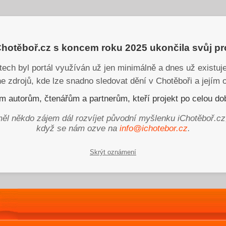
iChotěboř.cz s koncem roku 2025 ukončila svůj p
tech byl portál využíván už jen minimálně a dnes už existu
ne zdrojů, kde lze snadno sledovat dění v Chotěboři a jejím o
 autorům, čtenářům a partnerům, kteří projekt po celou dob
ěl někdo zájem dál rozvíjet původní myšlenku iChotěboř.cz
když se nám ozve na
info@ichotebor.cz
.
Skrýt oznámení