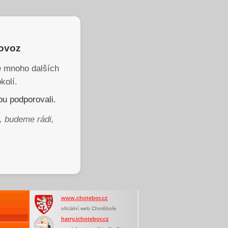
rovoz
je mnoho dalších
kolí.
u podporovali.
, budeme rádi,
www.chotebor.cz
oficiální web Chotěboře
harry.ichotebor.cz