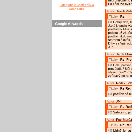
neprůhlednému fi
Po zásluze byli 
Fotografie z Chotěbořska
Milan Knob
Autor:
Jakub Pikl
Titulek:
Re:
Dobrý den, Ka
Google Adwords
Jaká je podle Vá
politikem? Musí 
politice už zkuše
politiky nikdo no
starostu člověk,
Díky za Vaši od
J.P.
Autor:
Jarda Mrá
Titulek:
Re: Prot
Hele, přesně 
provádělo? Měl by
slyšel, žejo? Kd
zvědavý co na t
Autor:
Radek Sal
Titulek:
Re:Re: 
postřelená h
Autor:
JM
Titulek:
Re:Re:R
Salači - to je
Autor:
Petr Maršá
Titulek:
Re:Re: 
klidně, jen a