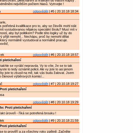
nancování, pletichaření a hrátkám do vlastní kapsy .
odměněni největším počtem hlasů. Vytrvejte !
a
odpovědět
| #5 | 20.10.18 18:34
rle,
s potřebná kvalifikace pro to, aby se člověk mohl stát
mít vystudovanou nějakou speciální školu? Musí mít v
nosti, aby byl politikem? Podle této logiky už by do
vý přijít nemohl... Nechápu, proč by nemohl dělat
 který normálně vystudoval a normálně pracuje.
pověď,
zek
odpovědět
| #6 | 20.10.18 18:57
i pletichaření
takhle se vyrábí nepravda. Vy to víte, že se to tak
ste to tedy oznámit policii. Ale vy jste to asi jenom
yby jste to zkusil na mě, tak vás budu žalovat. Jsem
o členové výběrových komisí...
ač
odpovědět
| #7 | 20.10.18 19:27
Proti pletichaření
usa
odpovědět
| #8 | 20.10.18 19:29
e: Proti pletichaření
 fakt úroveň - říká se potrefená brouku !
lek
odpovědět
| #9 | 20.10.18 21:59
Proti pletichaření
t se to prověří a za všechny roky zpětně. Začněte