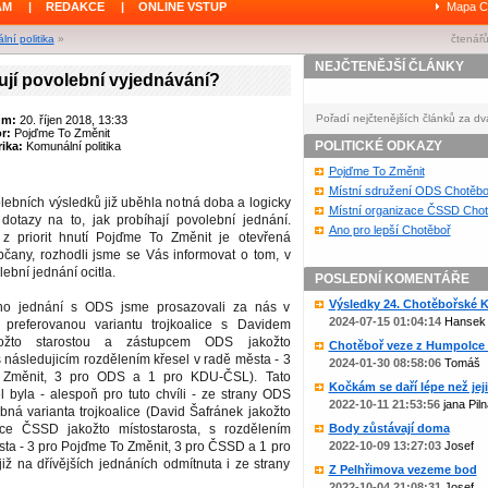
ÁM
|
REDAKCE
|
ONLINE VSTUP
Mapa C
ní politika
»
čtenářů
NEJČTENĚJŠÍ ČLÁNKY
ují povolební vyjednávání?
Pořadí nejčtenějších článků za dv
um:
20. říjen 2018, 13:33
or:
Pojďme To Změnit
POLITICKÉ ODKAZY
ika:
Komunální politika
Pojďme To Změnit
Místní sdružení ODS Chotěbo
lebních výsledků již uběhla notná doba a logicky
Místní organizace ČSSD Chot
otazy na to, jak probíhají povolební jednání.
Ano pro lepší Chotěboř
z priorit hnutí Pojďme To Změnit je otevřená
čany, rozhodli jsme se Vás informovat o tom, v
lební jednání ocitla.
POSLEDNÍ KOMENTÁŘE
Výsledky 24. Chotěbořské Ko
ho jednání s ODS jsme prosazovali za nás v
2024-07-15 01:04:14
Hansek
 preferovanou variantu trojkoalice s Davidem
ožto starostou a zástupcem ODS jakožto
Chotěboř veze z Humpolce b
s následujicím rozdělením křesel v radě města - 3
2024-01-30 08:58:06
Tomáš
 Změnit, 3 pro ODS a 1 pro KDU-ČSL). Tato
Kočkám se daří lépe než jejic
 byla - alespoň pro tuto chvíli - ze strany ODS
2022-10-11 21:53:56
jana Piln
ná varianta trojkoalice (David Šafránek jakožto
pce ČSSD jakožto místostarosta, s rozdělením
Body zůstávají doma
sta - 3 pro Pojďme To Změnit, 3 pro ČSSD a 1 pro
2022-10-09 13:27:03
Josef
ž na dřívějších jednáních odmítnuta i ze strany
Z Pelhřimova vezeme bod
2022-10-04 21:08:31
Josef