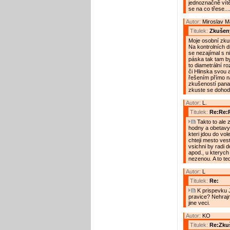
jednoznačně vítě
se na co třese...
Autor:
Miroslav 
Titulek:
Zkušený
Moje osobní zkuš
Na kontrolních d
se nezajímal s n
páska tak tam by
to diametrální ro
či Hlinska svou 
řešením přímo na
zkušeností pana
zkuste se dohod
Autor:
L.
Titulek:
Re:Re:R
Takto to ale z
hodny a obetavy
kteri jdou do vole
chteji mesto vest
vsichni by radi do
apod., u kterych 
nezenou. A to te
Autor:
L
Titulek:
Re:
K prispevku J
pravice? Nehrajm
jine veci.
Autor:
KO
Titulek:
Re:Zkuš