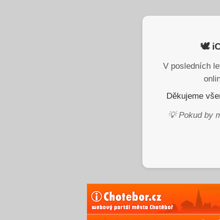
🕊️ 
V posledních le
onli
Děkujeme všem
💡 Pokud by m