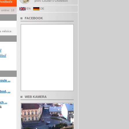
první Courier v Chotěboři
hotěboře
EN
DE
 online: 18
FACEBOOK
a měsíce.
ř
ěboř
ule ...
od, ...
WEB KAMERA
h ...
á