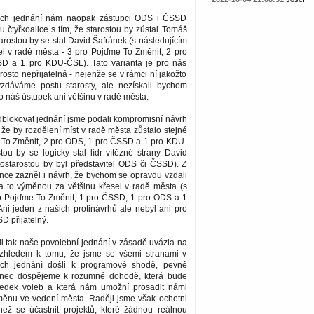
ších jednání nám naopak zástupci ODS i ČSSD
tu čtyřkoalice s tím, že starostou by zůstal Tomáš
arostou by se stal David Šafránek (s následujícím
el v radě města - 3 pro Pojďme To Změnit, 2 pro
D a 1 pro KDU-ČSL). Tato varianta je pro nás
sto nepřijatelná - nejenže se v rámci ní jakožto
vzdáváme postu starosty, ale nezískali bychom
 náš ústupek ani většinu v radě města.
dblokovat jednání jsme podali kompromisní návrh
, že by rozdělení míst v radě města zůstalo stejné
e To Změnit, 2 pro ODS, 1 pro ČSSD a 1 pro KDU-
tou by se logicky stal lídr vítězné strany David
tostarostou by byl představitel ODS či ČSSD). Z
nce zazněl i návrh, že bychom se opravdu vzdali
 a to výměnou za většinu křesel v radě města (s
o Pojďme To Změnit, 1 pro ČSSD, 1 pro ODS a 1
ni jeden z našich protinávrhů ale nebyl ani pro
 přijatelný.
i tak naše povolební jednání v zásadě uvázla na
zhledem k tomu, že jsme se všemi stranami v
ích jednání došli k programové shodě, pevně
onec dospějeme k rozumné dohodě, která bude
ledek voleb a která nám umožní prosadit námi
ěnu ve vedení města. Raději jsme však ochotni
 než se účastnit projektů, které žádnou reálnou