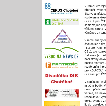
V rámci včerej
předložili varian
Škaryd a místost
rozdělením křes
ODS, 1 pro ČSS
samozřejmě napro
vítězná strana 
výměnou za tento
V rámci snahy o
čtyřkoalice s tím
(tj. 3 pro Pojďm
ČSL), ale staros
Šafránek (a mís
naší strany doko
pozice starosty,
rozdělením 4 pr
pro KDU-ČSL). A
ODS ani pro ČSSD
V současné chvíl
mrtvém bodě. V
rámci předchoz
věříme, že nak
respektovat výs
deklarovanou zm
jít do opozice,