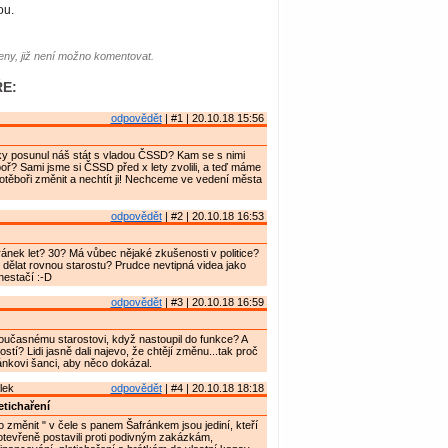
ou.
ny, již není možno komentovat.
E:
odpovědět
| #1 | 20.10.18 15:56
ky posunul náš stát s vladou ČSSD? Kam se s nimi
ř? Sami jsme si ČSSD před x lety zvolili, a teď máme
těboři změnit a nechtít ji! Nechceme ve vedení města
odpovědět
| #2 | 20.10.18 16:53
ránek let? 30? Má vůbec nějaké zkušenosti v politice?
l dělat rovnou starostu? Prudce nevtipná videa jako
 nestačí :-D
odpovědět
| #3 | 20.10.18 16:59
současnému starostovi, když nastoupil do funkce? A
stí? Lidi jasně dali najevo, že chtějí změnu...tak proč
nkovi šanci, aby něco dokázal.
lek
odpovědět
| #4 | 20.10.18 18:18
etichaření
o změnit " v čele s panem Šafránkem jsou jediní, kteří
tevřeně postavili proti podivným zakázkám,