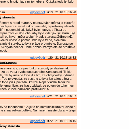
zného hnutí, hlava mi to nebere. Otázka tedy je, kdo
.
Maša
odpovědět
| #19 | 21.10.18 16:28
 starosta
enost s prací starosty na stavbách města je taková :
nech jsem starostu skoro neviděl, o problémy staveb
ičím nepomohl, ale když bylo hotovo, střihala se
l pro fotečku do Echa, aby bylo vidět jak se stará. Byl
zdíl od jiných měst a obcí. Např. starosta Ždírce n/D,
aktivní účastí a pomocí kde bylo třeba, aktivním
 místě stavby, to byla práce pro město. Starostu se
 Škaryda nechci. Pane Kozub, zamyslete se prosím a
nout.
odpovědět
| #20 | 21.10.18 16:32
e:Starosta
ase vyzniva, ze pro funkci starosty je vlastne tak
, ze se vzda sveho soucasneho zamestnani. Ti lide,
b, tak by meli do toho jit s tim, ze chteji volby vyhrat a
. Ted to vypada, ze vlastne to byla jen takova hra a
 toho jen z povzdálí kafrali. Napr. vsichni ti doktori
je temer jiste, ze hlasy ziskaji, se potom do toho moc
d neni vubec namirene proti Mudr. N.
odpovědět
| #21 | 21.10.18 16:37
K na facebooku. Co je to na komunalni urovni levice a
e si na velkou politiku. Na nasem meste obcany teapi
odpovědět
| #22 | 21.10.18 18:15
ený starosta