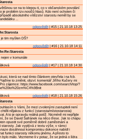
tarosta
většinou se na to klepou ti, co v občanském povolání
 to je problém tzv.nosičů hlasů. Kdo není ochoten či
případě absolutniho vítězství starostu neměl by se
andidátku ...
odpovědět
| #15 | 21.10.18 13:25
e:Starosta
- je tim myšlen DŠ?
odpovědět
| #16 | 21.10.18 14:11
Re:Re:Starosta
nejen v komunále
álková
odpovědět
| #17 | 21.10.18 14:30
kusi, která se nad tímto článkem otevřela i na fcb.
Pojďme to změnit, obzvl. komentář Jiřího Kučery mi
 Pro zájemce: https://www.facebook.com/search/top/?
e%20to%20zm%C4%9Bnit
álková
odpovědět
| #18 | 21.10.18 15:26
tarosta
uhlasím s Vámi, že mezi zvolenými zastupiteli není
y chtěli nějakou z funkcí (starosta/místostarosta)
t. A to je opravdu reálná potíž. Nicméně mi nepřijde
ení, že se David Šafránek na něco třese. Jak to chápu
hoten opustit své poměrně dobré zaměstnání a
 starosty. Jak vyplývá z textu výše, v rámci
snaze dosáhnout kompromisu dokonce nabídl i
t funkci starosty někomu jinému. A přesto to
 bylo málo. Vezmeme-li v potaz, že se jedná o lídra