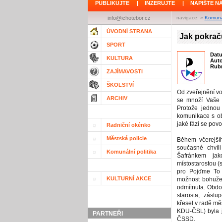
PUBLIKUJTE
|
INZERUJTE
|
NAPIŠTE N
info@ichotebor.cz
navigace: »
Komunál
ÚVODNÍ STRANA
Jak pokrač
SPORT
Dat
KULTURA
Aut
Rubr
ZAJÍMAVOSTI
ŠKOLSTVÍ
Od zveřejnění vo
ARCHIV
se množí Vaše d
Protože jednou 
komunikace s ob
jaké fázi se povo
Radniční okénko
Městská policie
Během včerejší
současné chvíli
Komunální politika
Šafránkem jak
místostarostou (
pro Pojďme To
KULTURNÍ AKCE
možnost bohužel
odmítnuta. Obdob
starosta, zástu
křesel v radě mě
KDU-ČSL) byla ji
PARTNEŘI
ČSSD.