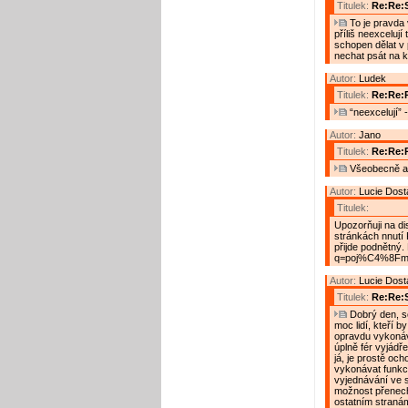
Titulek:
Re:Re:S
To je pravda 
příliš neexcelují
schopen dělat v 
nechat psát na k
Autor:
Ludek
Titulek:
Re:Re:R
“neexcelují” 
Autor:
Jano
Titulek:
Re:Re:
Všeobecně a 
Autor:
Lucie Dost
Titulek:
Upozorňuji na dis
stránkách nnutí 
přijde podnětný.
q=poj%C4%8Fm
Autor:
Lucie Dost
Titulek:
Re:Re:S
Dobrý den, so
moc lidí, kteří b
opravdu vykonáva
úplně fér vyjádř
já, je prostě oc
vykonávat funkci
vyjednávání ve 
možnost přenecha
ostatním stranám