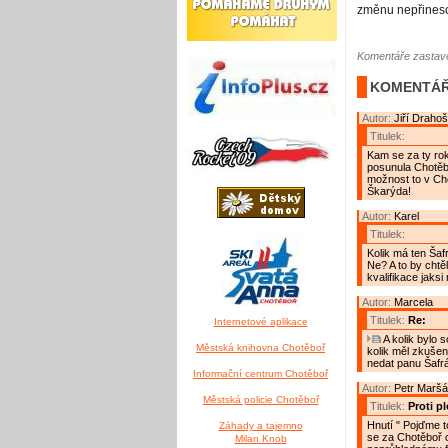
změnu nepřines
Komentáře zastave
KOMENTÁŘ
Autor:
Jiří Drahoš
Titulek:
Kam se za ty ro
posunula Chotěbo
možnost to v Cho
Škarýda!
Autor:
Karel
Titulek:
Kolik má ten Šaf
Ne? A to by chtě
kvalifikace jaksi
Autor:
Marcela
Titulek:
Re:
Internetové aplikace
A kolik bylo 
Městská knihovna Chotěboř
kolik měl zkušeno
nedat panu Šafrá
Informační centrum Chotěboř
Autor:
Petr Maršá
Městská policie Chotěboř
Titulek:
Proti pl
Hnutí " Pojďme t
Záhady a tajemno
se za Chotěboř o
Milan Knob