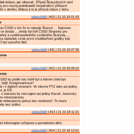
átili dotace, jak slibovali : Případ Škarydových není
u pro rozvoj podnikatelů čerpali blízcí příbuzní
píše v deníku Jihlava a to je přesná citace z tisku.
odpovědět
| #10 | 21.10.18 01:43
a
stu ČSSD s tím že to nebude Škaryd .... Nakonec
 on dostal .....tehdy byl šéf ČSSD Stranský pro
telný a vytáhli posledního zvoleného Škaryda.....
za následek vznik první chotěbořské grafiky kdy
byl vytvořen flek.
odpovědět
| #11 | 21.10.18 07:36
osta
odpovědět
| #12 | 21.10.18 09:22
osta
CSSD by podle vas mohl byt a hlavne chtel byt
, Sejfi, Konigsmarkova?
 i v dalsich stranach. Ve vitezne PTZ take asi jediny,
e, je DŠ.
o starostu by mel zajem asi jediny Kozub. Janovsky
en mistostarostu.
e nebezpecny pokus bez osobností. To muze
dy nez uzitku.
odpovědět
| #13 | 21.10.18 11:21
iní informujete veřejnost o povolebním dění.
odpovědět
| #14 | 21.10.18 13:01