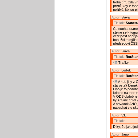
třeba tím, zda vr
první, kdy z fond
politiků, jak se 
Autor:
Sláva
Titulek:
Starost
Co nechat staro
stejně se k tomu
verejnost nepřija
bohužel to mělo 
předsedovi ČSSD 
Autor:
Sláva
Titulek:
Re:Star
Trafiky
Autor:
Luďěk
Titulek:
Re:Star
A kdo jiny z 
starosta? Benak
Ono je to podobne
kdo se na to tres
V ODS obdobne, 
by zrejme chtel j
A novacek ANO j
napachat vic sko
Autor:
V.B.
Titulek:
Díky, že jako jed
Autor:
Jano