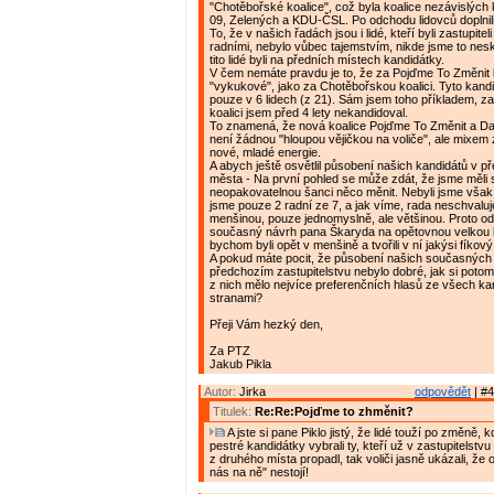
"Chotěbořské koalice", což byla koalice nezávislých
09, Zelených a KDU-ČSL. Po odchodu lidovců doplnili tu
To, že v našich řadách jsou i lidé, kteří byli zastupiteli
radními, nebylo vůbec tajemstvím, nikde jsme to nes
tito lidé byli na předních místech kandidátky.
V čem nemáte pravdu je to, že za Pojďme To Změnit k
"vykukové", jako za Chotěbořskou koalici. Tyto kandi
pouze v 6 lidech (z 21). Sám jsem toho příkladem, 
koalici jsem před 4 lety nekandidoval.
To znamená, že nová koalice Pojďme To Změnit a Da
není žádnou "hloupou vějičkou na voliče", ale mixem 
nové, mladé energie.
A abych ještě osvětlil působení našich kandidátů v 
města - Na první pohled se může zdát, že jsme měli 
neopakovatelnou šanci něco měnit. Nebyli jsme však 
jsme pouze 2 radní ze 7, a jak víme, rada neschvalu
menšinou, pouze jednomyslně, ale většinou. Proto o
současný návrh pana Škaryda na opětovnou velkou k
bychom byli opět v menšině a tvořili v ní jakýsi fíkový l
A pokud máte pocit, že působení našich současných 
předchozím zastupitelstvu nebylo dobré, jak si potom 
z nich mělo nejvíce preferenčních hlasů ze všech ka
stranami?
Přeji Vám hezký den,
Za PTZ
Jakub Pikla
Autor:
Jirka
odpovědět
| #4
Titulek:
Re:Re:Pojďme to zhměnit?
A jste si pane Piklo jistý, že lidé touží po změně, k
pestré kandidátky vybrali ty, kteří už v zastupitelstvu
z druhého místa propadl, tak voliči jasně ukázali, že
nás na ně" nestojí!