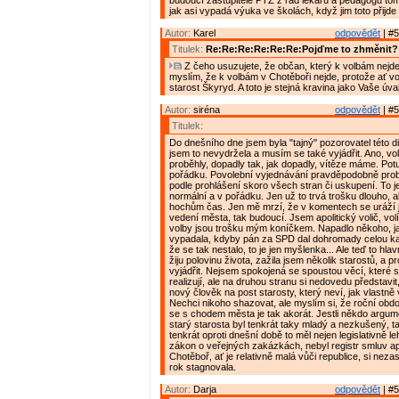
budoucí zastupitelé PTZ z řad lékařů a pedagogů tomu 
jak asi vypadá výuka ve školách, když jim toto přijd
Autor:
Karel
odpovědět
| #5
Titulek:
Re:Re:Re:Re:Re:Re:Pojďme to zhměnit?
Z čeho usuzujete, že občan, který k volbám nejde
myslím, že k volbám v Chotěboři nejde, protože ať vo
starost Škyryd. A toto je stejná kravina jako Vaše úva
Autor:
siréna
odpovědět
| #5
Titulek:
Do dnešního dne jsem byla "tajný" pozorovatel této d
jsem to nevydržela a musím se také vyjádřit. Ano, vo
proběhly, dopadly tak, jak dopadly, vítěze máme. Pot
pořádku. Povolební vyjednávání pravděpodobně probí
podle prohlášení skoro všech stran či uskupení. To j
normální a v pořádku. Jen už to trvá trošku dlouho, a
hochům čas. Jen mě mrzí, že v komentech se uráží j
vedení města, tak budoucí. Jsem apolitický volič, volí
volby jsou trošku mým koníčkem. Napadlo někoho, ja
vypadala, kdyby pán za SPD dal dohromady celou k
že se tak nestalo, to je jen myšlenka... Ale teď to hla
žiju polovinu života, zažila jsem několik starostů, a p
vyjádřit. Nejsem spokojená se spoustou věcí, které 
realizují, ale na druhou stranu si nedovedu představit,
nový člověk na post starosty, který neví, jak vlastně
Nechci nikoho shazovat, ale myslím si, že roční ob
se s chodem města je tak akorát. Jestli někdo argume
starý starosta byl tenkrát taky mladý a nezkušený, ta
tenkrát oproti dnešní době to měl nejen legislativně le
zákon o veřejných zakázkách, nebyl registr smluv ap
Chotěboř, ať je relativně malá vůči republice, si nezas
rok stagnovala.
Autor:
Darja
odpovědět
| #5