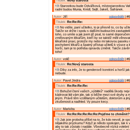
Titulek:
Nový starosta
Starostkou bude Odvářková, místostarostkou Valt
radní budou Munia, Krédl, Sejfi, Jakeš, Šafránek.
Autor:
Jiří
odpovědět
| #6
Titulek:
Re:Re:Re:
No vidíte, paní učitelko, to je přesně to, co by učite
Takže se držte i spolu s dalšími budoucími zastupiteli
toho, co umíte a jak jsem již psal, to samé doporučení
zmiňovaným lékařům, kteří by se taktéž měli věnovat
lékařské praxi, protože my nebo mi takovou paseku 
pochybení lékařů a špatný přístup učitelů k výuce a 
horší, tam je to potřeba opravdu změnit. Takže závě
toho!
Autor:
volič
odpovědět
| #6
Titulek:
Re:Nový starosta
Díky za info, Je to genderově korektní a horší ja
nebude.
Autor:
Pavel Jindra
odpovědět
| #6
Titulek:
Re:Re:Re:Re:
Bohužel čtení vašich „výblitků“ nadělá škody nejv
kádrovat lidi vám jde, tak si běžte mezi své druhy a
jiným. Právě těm vzdělaným učitelům, doktorům a jiný
zkušenosti a nadhled. Vy pouze kecy.
Autor:
Markéta
odpovědět
| #6
Titulek:
Re:Re:Re:Re:Re:Re:Pojďme to zhměnit?
Jak jste proboha přišel na to, že kdo nevolí, je s
nějakého průzkumu? Když je někdo spokojen, tak k v
aby to tak zůstalo i nadále. Všeobecně nízká volební 