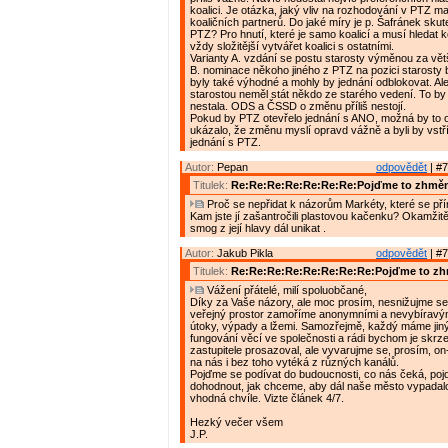
koalici. Je otázka, jaký vliv na rozhodování v PTZ mají
koaličních partnerů. Do jaké míry je p. Šafránek sku
PTZ? Pro hnutí, které je samo koalicí a musí hledat k
vždy složitější vytvářet koalici s ostatními.
Varianty A. vzdání se postu starosty výměnou za vět
B. nominace někoho jiného z PTZ na pozici starosty
byly také výhodné a mohly by jednání odblokovat. Al
starostou neměl stát někdo ze starého vedení. To b
nestala. ODS a ČSSD o změnu příliš nestojí.
Pokud by PTZ otevřelo jednání s ANO, možná by to 
ukázalo, že změnu myslí opravd vážně a byli by vst
jednání s PTZ.
Autor:
Pepan
odpovědět
| #7
Titulek:
Re:Re:Re:Re:Re:Re:Re:Pojďme to zhměn
Proč se nepřidat k názorům Markéty, které se pří
Kam jste jí zašantročili plastovou kačenku? Okamžitě
smog z její hlavy dál unikat .
Autor:
Jakub Pikla
odpovědět
| #7
Titulek:
Re:Re:Re:Re:Re:Re:Re:Re:Pojďme to zh
Vážení přátelé, milí spoluobčané,
Díky za Vaše názory, ale moc prosím, nesnižujme se 
veřejný prostor zamoříme anonymními a nevybíravý
útoky, výpady a lžemi. Samozřejmě, každý máme jin
fungování věcí ve společnosti a rádi bychom je skrz
zastupitele prosazoval, ale vyvarujme se, prosím, on-l
na nás i bez toho vytéká z různých kanálů.
Pojďme se podívat do budoucnosti, co nás čeká, po
dohodnout, jak chceme, aby dál naše město vypadalo
vhodná chvíle. Vizte článek 4/7.
Hezký večer všem
J.P.