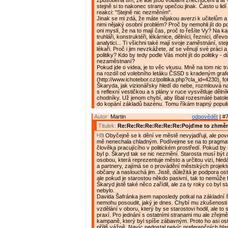
způsobena tím, že lidé jsou volbami znechuceni a ať v
stejně si to nakonec strany upečou jinak. Často u lid
reakci: "Stejně nic nezměním".
Jinak se mi zdá, že máte nějakou averzi k učitelům a
nimi nějaký osobní problém? Proč by nemohli jít do po
oni myslí, že na to mají čas, proč to řešíte Vy? Na ka
truhláři, konstruktéři, lékárnice, dělníci, řezníci, dřev
analytici... Ti všichni také mají svoje zaměstnání, stej
lékaři. Proč i jim nevzkážete, ať se věnují své práci
politiky? Kdo by tedy podle Vás mohl jít do politiky - 
nezaměstnaní?
Pokud jde o videa, je to věc vkusu. Mně na tom nic t
na rozdíl od volebního letáku ČSSD s kradeným gra
(http://www.ichotebor.cz/politika.php?cla_id=4230), fo
Škaryda, jak vizionářsky hledí do nebe, rozmlouvá na
s reflexní vestičkou a s plány v ruce vysvětluje dělní
chodníky. Už jenom chybí, aby líbal rozesmáté batole
do kopání základů bazénu. Tomu říkám trapný popul
Autor:
Martin
odpovědět
| #7
Titulek:
Re:Re:Re:Re:Re:Re:Re:Pojďme to zhměn
Obyčejně se k dění ve městě nevyjadřuji, ale povo
mě nenechala chladným. Podívejme se na to pragmat
člověka pracujícího v politickém prostředí. Pokud by
byl p. Škaryd tak se nic nezmění. Starosta musí být a
osobou, která reprezentuje město a určitou vizi, hled
a partnery, zajímá se o provádění městských projekt
občany a naslouchá jim. Jistě, důležitá je podpora os
ale pokud je starostou někdo pasivní, tak to nemůže
Škaryd jistě také něco zařídil, ale za ty roky co byl 
nebylo.
Davida Šafránka jsem naposledy potkal na základní š
nemohu posoudit, jaký je dnes. Chybí mu zkušenosti v
vzdělání v oboru, který by se starostovi hodil, ale to
praxí. Pro jednání s ostatními stranami mu ale zřejmě 
kampaně, který byl spíše zábavným. Proto ho asi os
příliš vážně. Navíc nedostal nejvíc preferenčních hla