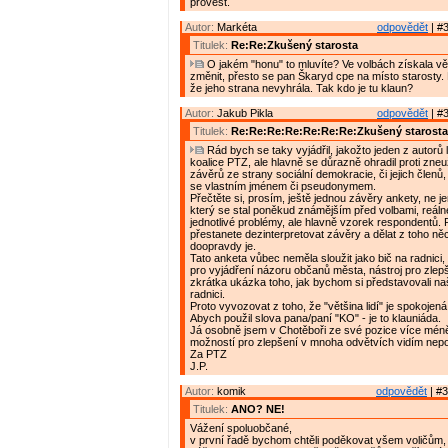
provést.
Autor:
Markéta
odpovědět
| #3
Titulek:
Re:Re:Zkušený starosta
O jakém "honu" to mluvíte? Ve volbách získala vě
změnit, přesto se pan Škaryd cpe na místo starosty. 
že jeho strana nevyhrála. Tak kdo je tu klaun?
Autor:
Jakub Pikla
odpovědět
| #3
Titulek:
Re:Re:Re:Re:Re:Re:Re:Zkušený starosta
Rád bych se taky vyjádřil, jakožto jeden z autorů 
koalice PTZ, ale hlavně se důrazně ohradil proti zneuž
závěrů ze strany sociální demokracie, či jejich členů,
se vlastním jménem či pseudonymem.
Přečtěte si, prosím, ještě jednou závěry ankety, ne je
který se stal poněkud známějším před volbami, reál
jednotlivé problémy, ale hlavně vzorek respondentů.
přestanete dezinterpretovat závěry a dělat z toho něc
doopravdy je.
Tato anketa vůbec neměla sloužit jako bič na radnici, 
pro vyjádření názoru občanů města, nástroj pro zle
zkrátka ukázka toho, jak bychom si představovali n
radnici.
Proto vyvozovat z toho, že "většina lidí" je spokojená
Abych použil slova pana/paní "KO" - je to klauniáda.
Já osobně jsem v Chotěboři ze své pozice více méně
možností pro zlepšení v mnoha odvětvích vidím nepo
Za PTZ
J.P.
Autor:
komik
odpovědět
| #3
Titulek:
ANO? NE!
Vážení spoluobčané,
v první řadě bychom chtěli poděkovat všem voličům, 