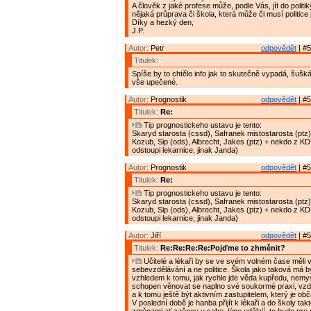
A člověk z jaké profese může, podle Vás, jít do politik
nějaká průprava či škola, která může či musí politic
Díky a hezký den,
J.P.
Autor:
Petr
odpovědět
| #5
Titulek:
Spíše by to chtělo info jak to skutečně vypadá, šušká 
vše upečené.
Autor:
Prognostik
odpovědět
| #5
Titulek:
Re:
Tip prognostickeho ustavu je tento:
Skaryd starosta (cssd), Safranek mistostarosta (ptz)
Kozub, Sip (ods), Albrecht, Jakes (ptz) + nekdo z K
odstoupi lekarnice, jinak Janda)
Autor:
Prognostik
odpovědět
| #5
Titulek:
Re:
Tip prognostickeho ustavu je tento:
Skaryd starosta (cssd), Safranek mistostarosta (ptz)
Kozub, Sip (ods), Albrecht, Jakes (ptz) + nekdo z K
odstoupi lekarnice, jinak Janda)
Autor:
Jiří
odpovědět
| #5
Titulek:
Re:Re:Re:Re:Pojďme to zhměnit?
Učitelé a lékaři by se ve svém volném čase měli 
sebevzdělávání a ne politice. Škola jako taková má bý
vzhledem k tomu, jak rychle jde věda kupředu, nemysl
schopen věnovat se naplno své soukormé praxi, vzd
a k tomu ještě být aktivním zastupitelem, který je o
V poslední době je hanba přijít k lékaři a do školy tak