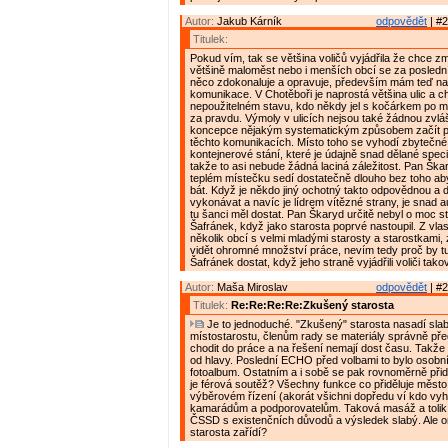
Autor:
Jakub Kárník
odpovědět
| #2
Titulek:
Pokud vím, tak se většina voličů vyjádřila že chce z
většině maloměst nebo i menších obcí se za posledn
něco zdokonaluje a opravuje, především mám teď na 
komunikace. V Chotěboři je naprostá většina ulic a c
nepoužitelném stavu, kdo někdy jel s kočárkem po mě
za pravdu. Výmoly v ulicích nejsou také žádnou zvláš
koncepce nějakým systematickým způsobem začít p
těchto komunikacích. Místo toho se vyhodí zbytečné
kontejnerové stání, které je údajně snad dělané spec
takže to asi nebude žádná laciná záležitost. Pan Ška
teplém místečku sedí dostatečně dlouho bez toho ab
bát. Když je někdo jiný ochotný takto odpovědnou a d
vykonávat a navíc je lídrem vítězné strany, je snad 
tu šanci měl dostat. Pan Škaryd určitě nebyl o moc s
Šafránek, když jako starosta poprvé nastoupil. Z vla
několik obcí s velmi mladými starosty a starostkami, 
vidět ohromné množství práce, nevím tedy proč by t
Šafránek dostat, když jeho straně vyjádřili voliči tak
Autor:
Maša Miroslav
odpovědět
| #2
Titulek:
Re:Re:Re:Re:Zkušený starosta
Je to jednoduché. "Zkušený" starosta nasadí sla
místostarostu, členům rady se materiály správně pře
chodit do práce a na řešení nemají dost času. Takže
od hlavy. Poslední ECHO před volbami to bylo osobn
fotoalbum. Ostatním a i sobě se pak rovnoměrně přidě
je férová soutěž? Všechny funkce co přiděluje město
výběrovém řízení (akorát všichni dopředu ví kdo vyhr
kamarádům a podporovatelům. Taková masáž a tolik li
ČSSD s existenčních důvodů a výsledek slabý. Ale o
starosta zařídí?