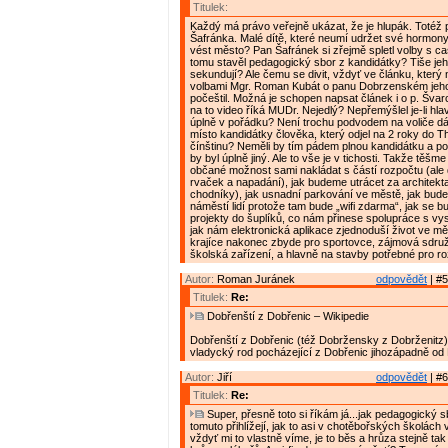
Titulek:
Každý má právo veřejně ukázat, že je hlupák. Totéž pl
Šafránka. Malé dítě, které neumí udržet své hormon
vést město? Pan Šafránek si zřejmě spletl volby s c
tomu stavěl pedagogický sbor z kandidátky? Tiše je
sekundují? Ale čemu se divit, vždyť ve článku, který
volbami Mgr. Roman Kubát o panu Dobrzenském jeho
počeštil. Možná je schopen napsat článek i o p. Švar
na to video říká MUDr. Nejedlý? Nepřemýšlel je-li hla
úplně v pořádku? Není trochu podvodem na voliče dá
místo kandidátky člověka, který odjel na 2 roky do T
čínštinu? Neměli by tím pádem plnou kandidátku a poč
by byl úplně jiný. Ale to vše je v tichosti. Takže těšm
občané možnost sami nakládat s částí rozpočtu (ale
rvaček a napadání), jak budeme utrácet za architekta
chodníky), jak usnadní parkování ve městě, jak bude
náměstí lidí protože tam bude „wifi zdarma“, jak se b
projekty do šuplíků, co nám přinese spolupráce s vy
jak nám elektronická aplikace zjednoduší život ve mě
krajíce nakonec zbyde pro sportovce, zájmová sdruže
školská zařízení, a hlavně na stavby potřebné pro r
Autor:
Roman Juránek
odpovědět
| #5
Titulek:
Re:
Dobřenští z Dobřenic – Wikipedie
Dobřenští z Dobřenic (též Dobržensky z Dobrženitz)
vladycký rod pocházející z Dobřenic jihozápadně od
Autor:
Jiří
odpovědět
| #6
Titulek:
Re:
Super, přesně toto si říkám já...jak pedagogický sb
tomuto přihlížejí, jak to asi v chotěbořských školách 
vždyť mi to vlastně víme, je to běs a hrůza stejně tak 