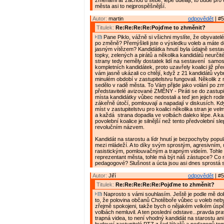
změnami ať začnou u sebe, lépe udělají, to bude pr
města asi to nejprospěšnější.
Autor:
martin
odpovědět
| #5
Titulek:
Re:Re:Re:Re:Pojďme to zhměnit?
Pane Piklo, vážně si všichni myslíte, že obyvatelé
po změně? Přemýšleli jste o výsledku voleb a máte do
jasným vítězem? Kandidátka hnutí byla údajně sestav
topky, zelených a pirátů a několika kandidátů neurčité
strany tedy neměly dostatek lidí na sestavení samo
kompletních kandidátek, proto uzavřely koalici již př
vám jasně ukázali co chtějí, když z 21 kandidátů vybral
minulém období v zastupitelstvu fungovali. Několik z
sedělo v radě města. To Vám přijde jako volání po zm
představitelé avizované ZMĚNY - Piráti se do zastupi
místa kandidátky vůbec nedostali a teď jen jejich rodin
zákeřně útočí, pomlouvají a napadají v diskusích. Kd
míst v zastupitelstvu pro koalici několika stran je ve
a každá strana dopadla ve volbách daleko lépe. A k
povolební koalice je silnější než tento předvolební s
revolučním názvem.
Kandidát na starostu a lídr hnutí je bezpochyby popu
mezi mládeží. A to díky svým sprostým, agresivním,
rasistickým, pomlouvačným a trapným videím. Tohle
reprezentant města, tohle má být náš zástupce? Co 
pedagogové? Slušnost a úcta jsou asi dnes sprostá s
Autor:
Jiří
odpovědět
| #5
Titulek:
Re:Re:Re:Re:Re:Pojďme to zhměnit?
Naprosto s vámi souhlasím. Ještě je podle mě do
to, že polovina občanů Chotěboře vůbec u voleb nebyl
zřejmě spokojeni, takže bych o nějakém velkém ús
volbách nemluvil. A ten poslední odstave...pravda pr
trapná videa, to není vhodný kandidát na starostu an