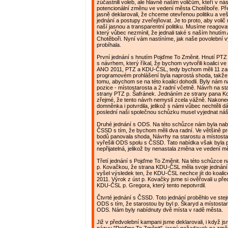
zúčastnili voleb, ale hlavně našim voličům, kteří v nás
potencionální změnu ve vedení města Chotěboře. Př
jasně deklarovali, že chceme otevřenou politiku a v
jednání a postupy zveřejňovat. Je to proto, aby volič
naší jasnou a transparentní politiku. Musíme reagova
který vůbec nezmínil, že jednali také s naším hnutí
Chotěboři. Nyní vám nastíníme, jak naše povolební 
probíhala.
První jednání s hnutím Pojďme To Změnit. Hnutí PTZ 
s návrhem, který říkal, že bychom vytvořili koalici ve
ANO 2011, PTZ a KDU-ČSL, tedy bychom měli 11 zast
programovém prohlášení byla naprostá shoda, takže 
tomu, abychom se na této koalici dohodli. Byly nám n
pozice - místostarosta a 2 radní včetně. Návrh na st
strany PTZ p. Šafránek. Jednáním ze strany pana Ko
zřejmé, že tento návrh nemyslí zcela vážně. Nakonec
domněnka i potvrdila, jelikož s námi vůbec nechtěli dá
poslední naši společnou schůzku musel vyjednat náš 
Druhé jednání s ODS. Na této schůzce nám byla nabí
ČSSD s tím, že bychom měli dva radní. Ve většině 
bodů panovala shoda. Návrhy na starostu a místosta
vyřešili ODS spolu s ČSSD. Tato nabídka však byla 
nepřijatelná, jelikož by nenastala změna ve vedení 
Třetí jednání s Pojďme To Změnit. Na této schůzce 
p. Kovačkou, že strana KDU-ČSL měla svoje jednání
vyšel výsledek ten, že KDU-ČSL nechce jít do koali
2011. Výrok z úst p. Kovačky jsme si ověřovali u př
KDU-ČSL p. Gregora, který tento nepotvrdil.
Čtvrté jednání s ČSSD. Toto jednání proběhlo ve ste
ODS s tím, že starostou by byl p. Škaryd a místosta
ODS. Nám byly nabídnuty dvě místa v radě města.
Již v předvolební kampani jsme deklarovali, i když j