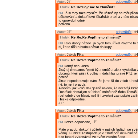
Autor:
Jiří
odpovědět
| #4
Titulek:
Re:Re:Pojďme to zhměnit?
Já si tedy také myslím, že učitelé by se měli pře
učitelování a doktoři své lékařské praxi a v této oblas
to opravdu hodně
potřeba.
Autor:
Jiří
odpovědět
| #4
Titulek:
Re:Re:Re:Pojďme to zhměnit?
Taky dobrý název...ja bych tomu říkal Pojďme to r
si, že to těžko budou dávat do kupy.
Autor:
Jakub Pika
odpovědět
| #4
Titulek:
Re:Re:Re:Pojďme to zhměnit?
Dobrý den, Jirko,
Jistý si tím samozřejmě být nemůžu, ale z výsledku v
občanů, kteří přišli k volbám, dala hlas právě PTZ, je
patrné.
Jinak nepodsouvejte nám, že jsme šli do voleb s hes
ně, to neni pravda.
A nevím, jak voliči dali "jasně najevo, že nechtějí Pir
Dostálek dostal jen o 9 hlasů méně než třeba Tomáš
rozhodně více hlasů, než jiní zvolení zastupitelé za ji
Hezké odpoledne,
J.P.
Autor:
Jakub Pikla
odpovědět
| #4
Titulek:
Re:Re:Re:Pojďme to zhměnit?
Hezké odpoledne, Jiří,
Máte pravdu, doktoři i učitelé v našich řadách se sv
věnují. Funkce zastupitele je v Chotěboři neuvolněná
tuto funkci vykonávají ve svém volném čase.