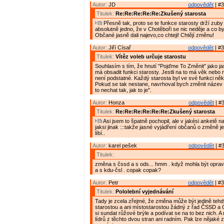
Autor:
JD
odpovědět
| #3
Titulek:
Re:Re:Re:Re:Re:Zkušený starosta
Přesně tak, proto se te funkce starosty drží zuby
absolutně jedno, že v Chotěboři se nic neděje a co by
Občané jasně dali najevo,co chteji! Chtějí změnu!
Autor:
Jiří Císař
odpovědět
| #3
Titulek:
Vítěz voleb určuje starostu
Souhlasím s tím, že hnutí "Pojďme To Změnit" jako ja
má obsadit funkci starosty. Jestli na to má věk nebo
není podstatné. Každý starosta byl ve své funkci ně
Pokud se tak nestane, navrhoval bych změnit název
to nechat tak, jak to je".
Autor:
Honza
odpovědět
| #3
Titulek:
Re:Re:Re:Re:Re:Re:Zkušený starosta
Asi jsem to špatně pochopil, ale v jakési anketě n
jaksi jinak :::takže jasné vyjádření občanů o změně je
líbí..
Autor:
karel pešek
odpovědět
| #3
Titulek:
změna s čssd a s ods... hmm . když mohla být opra
a s kdu-čsl . copak copak?
Autor:
Petr
odpovědět
| #3
Titulek:
Pololební vyjednávání
Tady je zcela zřejmé, že změna může být jedině teh
starostou a ani místostarostou žádný z řad ČSSD a
si sundat růžové brýle a podívat se na to bez nich. 
lídrů z těchto dvou stran ani radním. Pak lze nějaké