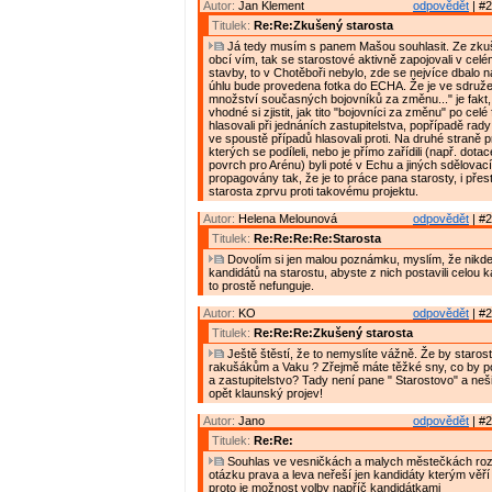
Autor:
Jan Klement
odpovědět
| #2
Titulek:
Re:Re:Zkušený starosta
Já tedy musím s panem Mašou souhlasit. Ze zkuš
obcí vím, tak se starostové aktivně zapojovali v cel
stavby, to v Chotěboři nebylo, zde se nejvíce dbalo n
úhlu bude provedena fotka do ECHA. Že je ve sdružen
množství současných bojovníků za změnu..." je fakt
vhodné si zjistit, jak tito "bojovníci za změnu" po cel
hlasovali při jednáních zastupitelstva, popřípadě rady
ve spoustě případů hlasovali proti. Na druhé straně p
kterých se podíleli, nebo je přímo zařídili (např. dota
povrch pro Arénu) byli poté v Echu a jiných sdělovac
propagovány tak, že je to práce pana starosty, i přes
starosta zprvu proti takovému projektu.
Autor:
Helena Melounová
odpovědět
| #2
Titulek:
Re:Re:Re:Re:Starosta
Dovolím si jen malou poznámku, myslím, že nikde 
kandidátů na starostu, abyste z nich postavili celou k
to prostě nefunguje.
Autor:
KO
odpovědět
| #2
Titulek:
Re:Re:Re:Zkušený starosta
Ještě štěstí, že to nemyslíte vážně. Že by staro
rakušákům a Vaku ? Zřejmě máte těžké sny, co by p
a zastupitelstvo? Tady není pane " Starostovo" a neši
opět klaunský projev!
Autor:
Jano
odpovědět
| #2
Titulek:
Re:Re:
Souhlas ve vesničkách a malych městečkách roz
otázku prava a leva neřeší jen kandidáty kterým věří 
proto je možnost volby napříč kandidátkami