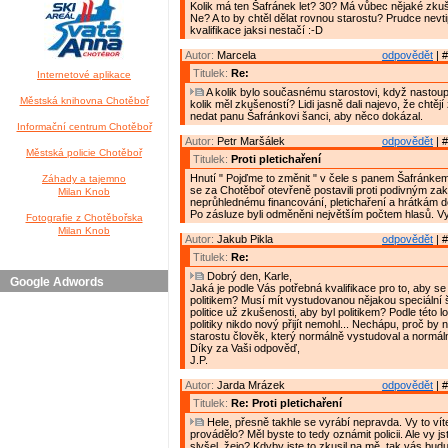
Kolik má ten Šafránek let? 30? Má vůbec nějaké zkuše
Ne? A to by chtěl dělat rovnou starostu? Prudce nevt
kvalifikace jaksi nestačí :-D
Autor:
Marcela
odpovědět
| #
Titulek:
Re:
Internetové aplikace
A kolik bylo současnému starostovi, když nastoup
Městská knihovna Chotěboř
kolik měl zkušeností? Lidi jasně dali najevo, že chtěj
nedat panu Šafránkovi šanci, aby něco dokázal.
Informační centrum Chotěboř
Autor:
Petr Maršálek
odpovědět
| #
Městská policie Chotěboř
Titulek:
Proti pletichaření
Hnutí " Pojďme to změnit " v čele s panem Šafránkem j
Záhady a tajemno
se za Chotěboř otevřeně postavili proti podivným z
Milan Knob
neprůhlednému financování, pletichaření a hrátkám do
Po zásluze byli odměněni největším počtem hlasů. Vyt
Fotografie z Chotěbořska
Milan Knob
Autor:
Jakub Pikla
odpovědět
| #
Titulek:
Re:
Dobrý den, Karle,
Google Adwords
Jaká je podle Vás potřebná kvalifikace pro to, aby se
politikem? Musí mít vystudovanou nějakou speciální 
politice už zkušenosti, aby byl politikem? Podle této l
politiky nikdo nový přijít nemohl... Nechápu, proč by 
starostu člověk, který normálně vystudoval a normál
Díky za Vaši odpověď,
J.P.
Autor:
Jarda Mrázek
odpovědět
| #
Titulek:
Re: Proti pletichaření
Hele, přesně takhle se vyrábí nepravda. Vy to víte
provádělo? Měl byste to tedy oznámit policii. Ale vy js
slyšel, žejo? Kdyby jste to zkusil na mě, tak vás bud