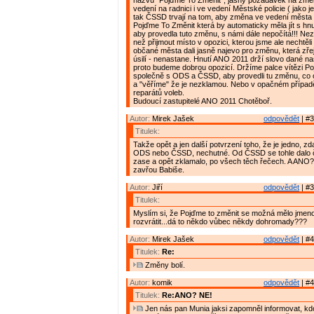
názvu "Pojďme To Změnit", jasný požadavek na zm
vedení na radnici i ve vedení Městské policie ( jako j
tak ČSSD trvají na tom, aby změna ve vedení města 
Pojďme To Změnit která by automaticky měla jít s h
aby provedla tuto změnu, s námi dále nepočítá!!! Ne
než přijmout místo v opozici, kterou jsme ale nechtěli 
občané města dali jasně najevo pro změnu, která zře
úsilí - nenastane. Hnutí ANO 2011 drží slovo dané na
proto budeme dobrou opozicí. Držíme palce vítězi P
společně s ODS a ČSSD, aby provedli tu změnu, co 
a "věříme" že je nezklamou. Nebo v opačném případ
reparátů voleb.
Budoucí zastupitelé ANO 2011 Chotěboř.
Autor:
Mirek Jašek
odpovědět
| #3
Titulek:
Takže opět a jen další potvrzení toho, že je jedno, zda
ODS nebo ČSSD, nechutné. Od ČSSD se tohle dalo 
zase a opět zklamalo, po všech těch řečech. A ANO? 
zavřou Babiše.
Autor:
Jiří
odpovědět
| #3
Titulek:
Myslím si, že Pojďme to změnit se možná mělo jmen
rozvrátit...dá to někdo vůbec někdy dohromady???
Autor:
Mirek Jašek
odpovědět
| #4
Titulek:
Re:
Změny bolí.
Autor:
komik
odpovědět
| #4
Titulek:
Re:ANO? NE!
Jen nás pan Munia jaksi zapomněl informovat, kdo