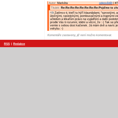
Autor:
Markéta
odpovědět
| #7
Titulek:
Re:Re:Re:Re:Re:Re:Re:Re:Pojďme to zh
Zatímco ti, kteří tu hýří klauniádami, "sprostými, 
útočnými, rasistickými, pomlouvačnými a trapnými vide
učitelům a lékařům právo na vyjádření a další podobn
prodle Vás ti rozumní, klidní a věcní, že :-) Tak se při
vemte s sebou dost kačenek. Já mám dvě a navíc ješ
velrybu :-)
Komentáře zastaveny, již není možno komentovat.
RSS
|
Redakce