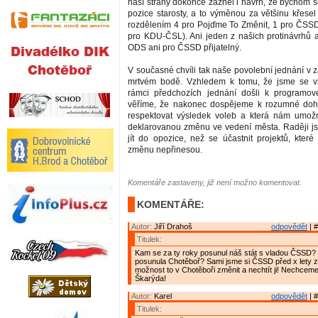
naší strany dokonce zazněl i návrh, že bychom s
pozice starosty, a to výměnou za většinu křesel
rozdělením 4 pro Pojďme To Změnit, 1 pro ČSS
pro KDU-ČSL). Ani jeden z našich protinávrhů a
ODS ani pro ČSSD přijatelný.
V současné chvíli tak naše povolební jednání v 
mrtvém bodě. Vzhledem k tomu, že jsme se v
rámci předchozích jednání došli k programo
věříme, že nakonec dospějeme k rozumné doh
respektovat výsledek voleb a která nám umožn
deklarovanou změnu ve vedení města. Raději j
jít do opozice, než se účastnit projektů, kter
změnu nepřinesou.
Komentáře zastaveny, již není možno komentovat.
KOMENTÁŘE:
Autor:
Jiří Drahoš
odpovědět
| #
Titulek:
Kam se za ty roky posunul náš stát s vladou ČSSD?
posunula Chotěboř? Sami jsme si ČSSD před x lety zv
možnost to v Chotěboři změnit a nechtít ji! Nechcem
Škarýda!
Autor:
Karel
odpovědět
| #
Titulek: