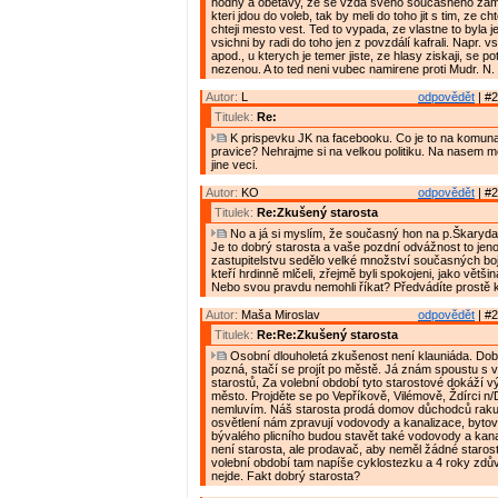
hodny a obetavy, ze se vzda sveho soucasneho zames
kteri jdou do voleb, tak by meli do toho jit s tim, ze ch
chteji mesto vest. Ted to vypada, ze vlastne to byla j
vsichni by radi do toho jen z povzdálí kafrali. Napr. vsi
apod., u kterych je temer jiste, ze hlasy ziskaji, se 
nezenou. A to ted neni vubec namirene proti Mudr. N.
Autor:
L
odpovědět
| #2
Titulek:
Re:
K prispevku JK na facebooku. Co je to na komunal
pravice? Nehrajme si na velkou politiku. Na nasem m
jine veci.
Autor:
KO
odpovědět
| #2
Titulek:
Re:Zkušený starosta
No a já si myslím, že současný hon na p.Škaryda 
Je to dobrý starosta a vaše pozdní odvážnost to jen
zastupitelstvu sedělo velké množství současných b
kteří hrdinně mlčeli, zřejmě byli spokojeni, jako větši
Nebo svou pravdu nemohli říkat? Předvádíte prostě kl
Autor:
Maša Miroslav
odpovědět
| #2
Titulek:
Re:Re:Zkušený starosta
Osobní dlouholetá zkušenost není klauniáda. Dob
pozná, stačí se projít po městě. Já znám spoustu s
starostů, Za volební období tyto starostové dokáží 
město. Projděte se po Vepříkově, Vilémově, Ždírci n
nemluvím. Náš starosta prodá domov důchodců rak
osvětlení nám zpravují vodovody a kanalizace, byto
bývalého plicního budou stavět také vodovody a kan
není starosta, ale prodavač, aby neměl žádné starost
volební období tam napíše cyklostezku a 4 roky zdů
nejde. Fakt dobrý starosta?