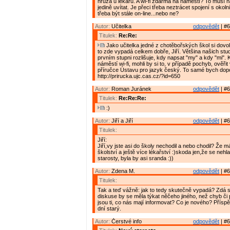
hrůza u lékařů. A wi-fi zdarma na náměstí? To musí na
jedině uvítat. Je přeci třeba neztrácet spojení s okol
třeba být stále on-line...nebo ne?
Autor:
Učitelka
odpovědět
| #6
Titulek:
Re:Re:
Jako učitelka jedné z chotěbořských škol si dovol
to zde vypadá celkem dobře, Jiří. Většina našich stud
prvním stupni rozlišuje, kdy napsat "my" a kdy "mi".
náměstí wi-fi, mohli by si to, v případě pochyb, ověřit
příručce Ústavu pro jazyk český. To samé bych dop
http://prirucka.ujc.cas.cz/?id=650
Autor:
Roman Juránek
odpovědět
| #6
Titulek:
Re:Re:Re:
:)
Autor:
Jiří a Jiří
odpovědět
| #6
Titulek:
Jiří:
Jiří,vy jste asi do školy nechodil a nebo chodil? Že m
školství a ještě více lékařství :)skoda jen,že se nehl
starosty, byla by asi sranda :))
Autor:
Zdena M.
odpovědět
| #6
Titulek:
Tak a teď vážně: jak to tedy skutečně vypadá? Zdá s
diskuse by se měla týkat něčeho jiného, než chyb či
jsou ti, co nás mají informovat? Co je nového? Přísp
dní starý.
Autor:
Čerstvé info
odpovědět
| #6