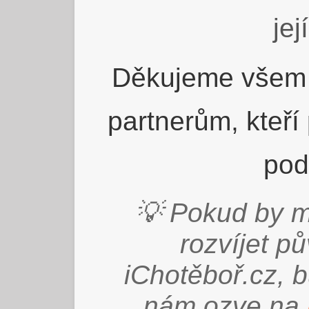
jej
Děkujeme všem 
partnerům, kteří
pod
💡 Pokud by m
rozvíjet p
iChotěboř.cz, 
nám ozve na