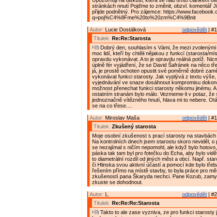
Upozorňuji na diskusi, která se nad tímto článkem ote
stránkách nnutí Pojďme to změnit, obzvl. komentář J
přijde podnětný. Pro zájemce: https://www.facebook
q=poj%C4%8Fme%20to%20zm%C4%9Bnit
Autor:
Lucie Dostálková
odpovědět
| #1
Titulek:
Re:Re:Starosta
Dobrý den, souhlasím s Vámi, že mezi zvolenými z
moc lidí, kteří by chtěli nějakou z funkcí (starosta/mí
opravdu vykonávat. A to je opravdu reálná potíž. Nic
úplně fér vyjádření, že se David Šafránek na něco tř
já, je prostě ochoten opustit své poměrně dobré zam
vykonávat funkci starosty. Jak vyplývá z textu výše,
vyjednávání ve snaze dosáhnout kompromisu dokonc
možnost přenechat funkci starosty někomu jinému. A 
ostatním stranám bylo málo. Vezmeme-li v potaz, že s
jednoznačně vítězného hnutí, hlava mi to nebere. Otá
se na co třese....
Autor:
Miroslav Maša
odpovědět
| #1
Titulek:
Zkušený starosta
Moje osobní zkušenost s prací starosty na stavbách 
Na kontrolních dnech jsem starostu skoro neviděl, o
se nezajímal s ničím nepomohl, ale když bylo hotovo, 
páska tak tam byl pro fotečku do Echa, aby bylo vidět
to diametrální rozdíl od jiných měst a obcí. Např. sta
či Hlinska svou aktivní účastí a pomocí kde bylo třeb
řešením přímo na místě stavby, to byla práce pro mě
zkušeností pana Škaryda nechci. Pane Kozub, zamys
zkuste se dohodnout.
Autor:
L.
odpovědět
| #2
Titulek:
Re:Re:Re:Starosta
Takto to ale zase vyzniva, ze pro funkci starosty j