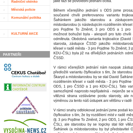
jaké fázi se povolební jednání ocitla.
Radniční okénko
Městská policie
Během včerejšího jednání s ODS jsme prosa
současné chvíli preferovanou variantu trojko
Komunální politika
Šafránkem jakožto starostou a zástupce
místostarostou (s následujicím rozdělením křesel
pro Pojďme To Změnit, 3 pro ODS a 1 pro 
KULTURNÍ AKCE
možnost bohužel byla - alespoň pro tuto chvíli
odmítnuta. Obdobná varianta trojkoalice (David 
starosta, zástupce ČSSD jakožto místostarost
křesel v radě města - 3 pro Pojďme To Změnit, 3
KDU-ČSL) byla již na dřívějších jednáních odmít
PARTNEŘI
ČSSD.
V rámci včerejších jednání nám naopak zást
předložili variantu čtyřkoalice s tím, že starosto
Škaryd a místostarostou by se stal David Šafráne
rozdělením křesel v radě města - 3 pro Pojďme 
ODS, 1 pro ČSSD a 1 pro KDU-ČSL). Tato vari
samozřejmě naprosto nepřijatelná - nejenže se v
vítězná strana vzdáváme postu starosty, ale 
výměnou za tento náš ústupek ani většinu v radě
V rámci snahy odblokovat jednání jsme podali k
čtyřkoalice s tím, že by rozdělení míst v radě měs
(tj. 3 pro Pojďme To Změnit, 2 pro ODS, 1 pro Č
ČSL), ale starostou by se logicky stal lídr vít
Šafránek (a místostarostou by byl představitel