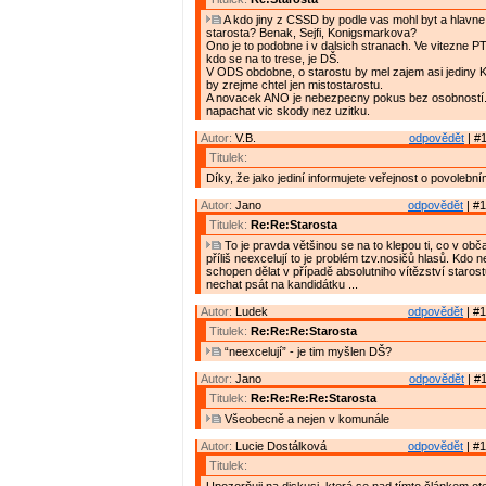
A kdo jiny z CSSD by podle vas mohl byt a hlavne 
starosta? Benak, Sejfi, Konigsmarkova?
Ono je to podobne i v dalsich stranach. Ve vitezne PT
kdo se na to trese, je DŠ.
V ODS obdobne, o starostu by mel zajem asi jediny
by zrejme chtel jen mistostarostu.
A novacek ANO je nebezpecny pokus bez osobností
napachat vic skody nez uzitku.
Autor:
V.B.
odpovědět
| #1
Titulek:
Díky, že jako jediní informujete veřejnost o povolební
Autor:
Jano
odpovědět
| #1
Titulek:
Re:Re:Starosta
To je pravda většinou se na to klepou ti, co v ob
příliš neexcelují to je problém tzv.nosičů hlasů. Kdo n
schopen dělat v případě absolutniho vítězství staros
nechat psát na kandidátku ...
Autor:
Ludek
odpovědět
| #1
Titulek:
Re:Re:Re:Starosta
“neexcelují” - je tim myšlen DŠ?
Autor:
Jano
odpovědět
| #1
Titulek:
Re:Re:Re:Re:Starosta
Všeobecně a nejen v komunále
Autor:
Lucie Dostálková
odpovědět
| #1
Titulek: