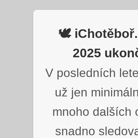
🕊️ iChotěbo
2025 ukonč
V posledních lete
už jen minimáln
mnoho dalších o
snadno sledova