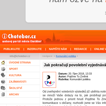
PUBLIKUJTE
|
INZERUJTE
|
NAPIŠTE NÁM
|
REDAKCE
|
ONLINE 
info@ichotebor.cz
navigace: »
Komunální politika
»
ÚVODNÍ STRANA
Jak pokračují povolební vyjednáv
SPORT
Datum:
20. říjen 2018, 13:33
KULTURA
Autor:
Pojďme To Změnit
Rubrika:
Komunální politika
ZAJÍMAVOSTI
ŠKOLSTVÍ
Od zveřejnění volebních výsledků již uběhla not
ARCHIV
se množí Vaše dotazy na to, jak probíhají po
Protože jednou z priorit hnutí Pojďme To Změ
komunikace s občany, rozhodli jsme se Vás inf