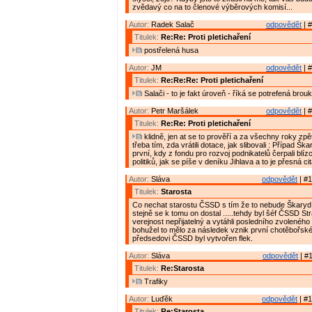
zvědavý co na to členové výběrových komisí...
Autor:
Radek Salač
odpovědět
| #
Titulek:
Re:Re: Proti pletichaření
postřelená husa
Autor:
JM
odpovědět
| #
Titulek:
Re:Re:Re: Proti pletichaření
Salači - to je fakt úroveň - říká se potrefená brouk
Autor:
Petr Maršálek
odpovědět
| #
Titulek:
Re:Re: Proti pletichaření
klidně, jen at se to prověří a za všechny roky zp
třeba tím, zda vrátili dotace, jak slibovali : Případ Š
první, kdy z fondu pro rozvoj podnikatelů čerpali blíz
politiků, jak se píše v deníku Jihlava a to je přesná ci
Autor:
Sláva
odpovědět
| #1
Titulek:
Starosta
Co nechat starostu ČSSD s tím že to nebude Škaryd 
stejně se k tomu on dostal .....tehdy byl šéf ČSSD St
verejnost nepřijatelný a vytáhli posledního zvoleného 
bohužel to mělo za následek vznik první chotěbořské
předsedovi ČSSD byl vytvořen flek.
Autor:
Sláva
odpovědět
| #1
Titulek:
Re:Starosta
Trafiky
Autor:
Luďěk
odpovědět
| #1
Titulek:
Re:Starosta