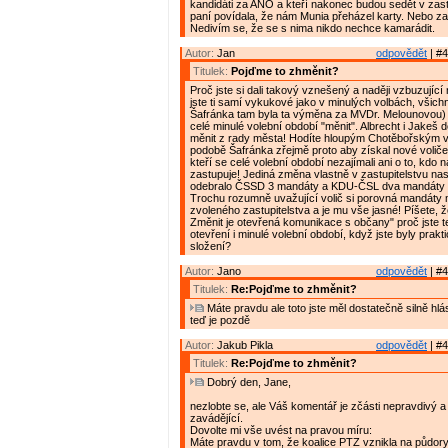
kandidáti za ANO a kteří nakonec budou sedět v zast
paní povídala, že nám Munia přeházel karty. Nebo z
Nedivím se, že se s nima nikdo nechce kamarádit.
Autor:
Jan
odpovědět
| #4
Titulek:
Pojďme to zhměnit?
Proč jste si dali takový vznešený a naději vzbuzujíc
jste ti samí vykukové jako v minulých volbách, všich
Šafránka tam byla ta výměna za MVDr. Melounovou) 
celé minulé volební období "měnit". Albrecht i Jakeš 
měnit z rady města! Hodíte hloupým Chotěbořským v
podobě Šafránka zřejmě proto aby získal nové voliče
kteří se celé volební období nezajímali ani o to, kdo
zastupuje! Jediná změna vlastně v zastupitelstvu na
odebralo ČSSD 3 mandáty a KDU-ČSL dva mandáty
Trochu rozumně uvažující volič si porovná mandáty 
zvoleného zastupitelstva a je mu vše jasné! Píšete, 
Změnit je otevřená komunikace s občany" proč jste t
otevření i minulé volební období, když jste byly prak
složení?
Autor:
Jano
odpovědět
| #4
Titulek:
Re:Pojďme to zhměnit?
Máte pravdu ale toto jste měl dostatečně silně hlá
teď je pozdě
Autor:
Jakub Pikla
odpovědět
| #4
Titulek:
Re:Pojďme to zhměnit?
Dobrý den, Jane,
nezlobte se, ale Váš komentář je zčásti nepravdivý a 
zavádějící.
Dovolte mi vše uvést na pravou míru:
Máte pravdu v tom, že koalice PTZ vznikla na půdory