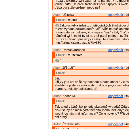
hrůza u lékařů. A wi-fi zdarma na náměstí? To musí na
jedině uvítat. Je přeci třeba neztrácet spojení s okol
třeba být stále on-line...nebo ne?
Autor:
Učitelka
odpovědět
| #6
Titulek:
Re:Re:
Jako učitelka jedné z chotěbořských škol si dovol
to zde vypadá celkem dobře, Jiří. Většina našich stud
prvním stupni rozlišuje, kdy napsat "my" a kdy "mi".
náměstí wi-fi, mohli by si to, v případě pochyb, ověřit
příručce Ústavu pro jazyk český. To samé bych dop
http://prirucka.ujc.cas.cz/?id=650
Autor:
Roman Juránek
odpovědět
| #6
Titulek:
Re:Re:Re:
:)
Autor:
Jiří a Jiří
odpovědět
| #6
Titulek:
Jiří:
Jiří,vy jste asi do školy nechodil a nebo chodil? Že m
školství a ještě více lékařství :)skoda jen,že se nehl
starosty, byla by asi sranda :))
Autor:
Zdena M.
odpovědět
| #6
Titulek:
Tak a teď vážně: jak to tedy skutečně vypadá? Zdá s
diskuse by se měla týkat něčeho jiného, než chyb či
jsou ti, co nás mají informovat? Co je nového? Přísp
dní starý.
Autor:
Čerstvé info
odpovědět
| #6