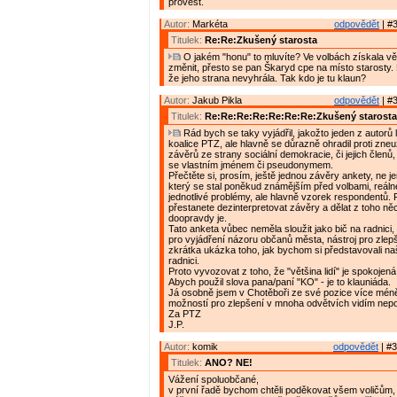
provést.
Autor:
Markéta
odpovědět
| #3
Titulek:
Re:Re:Zkušený starosta
O jakém "honu" to mluvíte? Ve volbách získala vě
změnit, přesto se pan Škaryd cpe na místo starosty. 
že jeho strana nevyhrála. Tak kdo je tu klaun?
Autor:
Jakub Pikla
odpovědět
| #3
Titulek:
Re:Re:Re:Re:Re:Re:Re:Zkušený starosta
Rád bych se taky vyjádřil, jakožto jeden z autorů 
koalice PTZ, ale hlavně se důrazně ohradil proti zneuž
závěrů ze strany sociální demokracie, či jejich členů,
se vlastním jménem či pseudonymem.
Přečtěte si, prosím, ještě jednou závěry ankety, ne je
který se stal poněkud známějším před volbami, reál
jednotlivé problémy, ale hlavně vzorek respondentů.
přestanete dezinterpretovat závěry a dělat z toho něc
doopravdy je.
Tato anketa vůbec neměla sloužit jako bič na radnici, 
pro vyjádření názoru občanů města, nástroj pro zle
zkrátka ukázka toho, jak bychom si představovali n
radnici.
Proto vyvozovat z toho, že "většina lidí" je spokojená
Abych použil slova pana/paní "KO" - je to klauniáda.
Já osobně jsem v Chotěboři ze své pozice více méně
možností pro zlepšení v mnoha odvětvích vidím nepo
Za PTZ
J.P.
Autor:
komik
odpovědět
| #3
Titulek:
ANO? NE!
Vážení spoluobčané,
v první řadě bychom chtěli poděkovat všem voličům, 