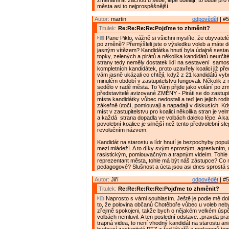
změnami ať začnou u sebe, lépe udělají, to bude pr
města asi to nejprospěšnější.
Autor:
martin
odpovědět
| #5
Titulek:
Re:Re:Re:Re:Pojďme to zhměnit?
Pane Piklo, vážně si všichni myslíte, že obyvatelé
po změně? Přemýšleli jste o výsledku voleb a máte do
jasným vítězem? Kandidátka hnutí byla údajně sestav
topky, zelených a pirátů a několika kandidátů neurčité
strany tedy neměly dostatek lidí na sestavení samo
kompletních kandidátek, proto uzavřely koalici již př
vám jasně ukázali co chtějí, když z 21 kandidátů vybral
minulém období v zastupitelstvu fungovali. Několik z
sedělo v radě města. To Vám přijde jako volání po zm
představitelé avizované ZMĚNY - Piráti se do zastupi
místa kandidátky vůbec nedostali a teď jen jejich rodin
zákeřně útočí, pomlouvají a napadají v diskusích. Kd
míst v zastupitelstvu pro koalici několika stran je ve
a každá strana dopadla ve volbách daleko lépe. A k
povolební koalice je silnější než tento předvolební s
revolučním názvem.
Kandidát na starostu a lídr hnutí je bezpochyby popu
mezi mládeží. A to díky svým sprostým, agresivním,
rasistickým, pomlouvačným a trapným videím. Tohle
reprezentant města, tohle má být náš zástupce? Co 
pedagogové? Slušnost a úcta jsou asi dnes sprostá s
Autor:
Jiří
odpovědět
| #5
Titulek:
Re:Re:Re:Re:Re:Pojďme to zhměnit?
Naprosto s vámi souhlasím. Ještě je podle mě do
to, že polovina občanů Chotěboře vůbec u voleb nebyl
zřejmě spokojeni, takže bych o nějakém velkém ús
volbách nemluvil. A ten poslední odstave...pravda pr
trapná videa, to není vhodný kandidát na starostu an