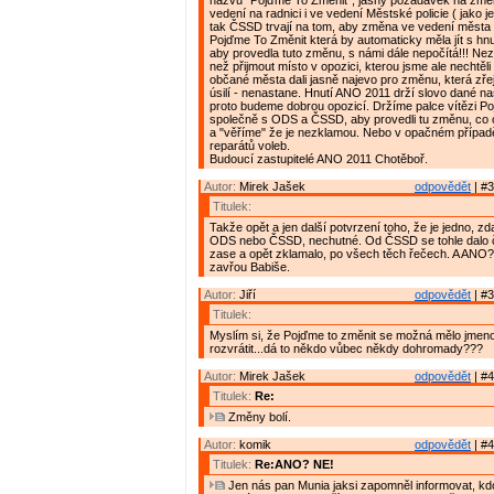
názvu "Pojďme To Změnit", jasný požadavek na zm
vedení na radnici i ve vedení Městské policie ( jako j
tak ČSSD trvají na tom, aby změna ve vedení města 
Pojďme To Změnit která by automaticky měla jít s h
aby provedla tuto změnu, s námi dále nepočítá!!! Ne
než přijmout místo v opozici, kterou jsme ale nechtěli 
občané města dali jasně najevo pro změnu, která zře
úsilí - nenastane. Hnutí ANO 2011 drží slovo dané na
proto budeme dobrou opozicí. Držíme palce vítězi P
společně s ODS a ČSSD, aby provedli tu změnu, co 
a "věříme" že je nezklamou. Nebo v opačném případ
reparátů voleb.
Budoucí zastupitelé ANO 2011 Chotěboř.
Autor:
Mirek Jašek
odpovědět
| #3
Titulek:
Takže opět a jen další potvrzení toho, že je jedno, zda
ODS nebo ČSSD, nechutné. Od ČSSD se tohle dalo 
zase a opět zklamalo, po všech těch řečech. A ANO? 
zavřou Babiše.
Autor:
Jiří
odpovědět
| #3
Titulek:
Myslím si, že Pojďme to změnit se možná mělo jmen
rozvrátit...dá to někdo vůbec někdy dohromady???
Autor:
Mirek Jašek
odpovědět
| #4
Titulek:
Re:
Změny bolí.
Autor:
komik
odpovědět
| #4
Titulek:
Re:ANO? NE!
Jen nás pan Munia jaksi zapomněl informovat, kdo