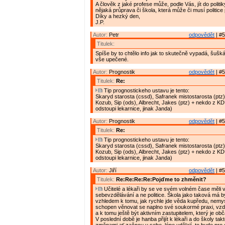
A člověk z jaké profese může, podle Vás, jít do politik
nějaká průprava či škola, která může či musí politic
Díky a hezký den,
J.P.
Autor:
Petr
odpovědět
| #5
Titulek:
Spíše by to chtělo info jak to skutečně vypadá, šušká 
vše upečené.
Autor:
Prognostik
odpovědět
| #5
Titulek:
Re:
Tip prognostickeho ustavu je tento:
Skaryd starosta (cssd), Safranek mistostarosta (ptz)
Kozub, Sip (ods), Albrecht, Jakes (ptz) + nekdo z K
odstoupi lekarnice, jinak Janda)
Autor:
Prognostik
odpovědět
| #5
Titulek:
Re:
Tip prognostickeho ustavu je tento:
Skaryd starosta (cssd), Safranek mistostarosta (ptz)
Kozub, Sip (ods), Albrecht, Jakes (ptz) + nekdo z K
odstoupi lekarnice, jinak Janda)
Autor:
Jiří
odpovědět
| #5
Titulek:
Re:Re:Re:Re:Pojďme to zhměnit?
Učitelé a lékaři by se ve svém volném čase měli 
sebevzdělávání a ne politice. Škola jako taková má bý
vzhledem k tomu, jak rychle jde věda kupředu, nemysl
schopen věnovat se naplno své soukormé praxi, vzd
a k tomu ještě být aktivním zastupitelem, který je o
V poslední době je hanba přijít k lékaři a do školy tak