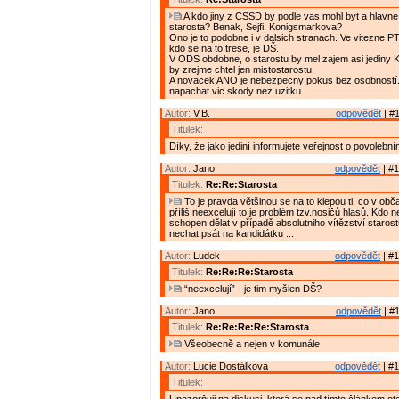
A kdo jiny z CSSD by podle vas mohl byt a hlavne 
starosta? Benak, Sejfi, Konigsmarkova?
Ono je to podobne i v dalsich stranach. Ve vitezne PT
kdo se na to trese, je DŠ.
V ODS obdobne, o starostu by mel zajem asi jediny
by zrejme chtel jen mistostarostu.
A novacek ANO je nebezpecny pokus bez osobností
napachat vic skody nez uzitku.
Autor:
V.B.
odpovědět
| #1
Titulek:
Díky, že jako jediní informujete veřejnost o povolební
Autor:
Jano
odpovědět
| #1
Titulek:
Re:Re:Starosta
To je pravda většinou se na to klepou ti, co v ob
příliš neexcelují to je problém tzv.nosičů hlasů. Kdo n
schopen dělat v případě absolutniho vítězství staros
nechat psát na kandidátku ...
Autor:
Ludek
odpovědět
| #1
Titulek:
Re:Re:Re:Starosta
“neexcelují” - je tim myšlen DŠ?
Autor:
Jano
odpovědět
| #1
Titulek:
Re:Re:Re:Re:Starosta
Všeobecně a nejen v komunále
Autor:
Lucie Dostálková
odpovědět
| #1
Titulek: