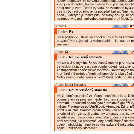
hodny a obetavy, ze se vzda sveho soucasneho zames
kteri jdou do voleb, tak by meli do toho jit s tim, ze ch
chteji mesto vest. Ted to vypada, ze vlastne to byla j
vsichni by radi do toho jen z povzdálí kafrali. Napr. vsi
apod., u kterych je temer jiste, ze hlasy ziskaji, se 
nezenou. A to ted neni vubec namirene proti Mudr. N.
Autor:
L
odpovědět
| #2
Titulek:
Re:
K prispevku JK na facebooku. Co je to na komunal
pravice? Nehrajme si na velkou politiku. Na nasem m
jine veci.
Autor:
KO
odpovědět
| #2
Titulek:
Re:Zkušený starosta
No a já si myslím, že současný hon na p.Škaryda 
Je to dobrý starosta a vaše pozdní odvážnost to jen
zastupitelstvu sedělo velké množství současných b
kteří hrdinně mlčeli, zřejmě byli spokojeni, jako větši
Nebo svou pravdu nemohli říkat? Předvádíte prostě kl
Autor:
Maša Miroslav
odpovědět
| #2
Titulek:
Re:Re:Zkušený starosta
Osobní dlouholetá zkušenost není klauniáda. Dob
pozná, stačí se projít po městě. Já znám spoustu s
starostů, Za volební období tyto starostové dokáží 
město. Projděte se po Vepříkově, Vilémově, Ždírci n
nemluvím. Náš starosta prodá domov důchodců rak
osvětlení nám zpravují vodovody a kanalizace, byto
bývalého plicního budou stavět také vodovody a kan
není starosta, ale prodavač, aby neměl žádné starost
volební období tam napíše cyklostezku a 4 roky zdů
nejde. Fakt dobrý starosta?