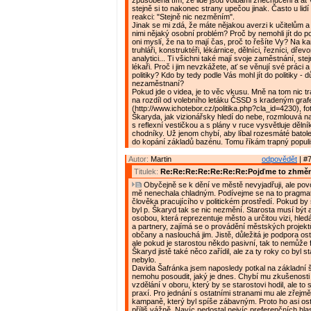
způsobena tím, že lidé jsou volbami znechuceni a ať v
stejně si to nakonec strany upečou jinak. Často u lid
reakci: "Stejně nic nezměním".
Jinak se mi zdá, že máte nějakou averzi k učitelům a
nimi nějaký osobní problém? Proč by nemohli jít do po
oni myslí, že na to mají čas, proč to řešíte Vy? Na ka
truhláři, konstruktéři, lékárnice, dělníci, řezníci, dřev
analytici... Ti všichni také mají svoje zaměstnání, stej
lékaři. Proč i jim nevzkážete, ať se věnují své práci
politiky? Kdo by tedy podle Vás mohl jít do politiky - 
nezaměstnaní?
Pokud jde o videa, je to věc vkusu. Mně na tom nic t
na rozdíl od volebního letáku ČSSD s kradeným gra
(http://www.ichotebor.cz/politika.php?cla_id=4230), fo
Škaryda, jak vizionářsky hledí do nebe, rozmlouvá na
s reflexní vestičkou a s plány v ruce vysvětluje dělní
chodníky. Už jenom chybí, aby líbal rozesmáté batole
do kopání základů bazénu. Tomu říkám trapný popul
Autor:
Martin
odpovědět
| #7
Titulek:
Re:Re:Re:Re:Re:Re:Re:Pojďme to zhměn
Obyčejně se k dění ve městě nevyjadřuji, ale povo
mě nenechala chladným. Podívejme se na to pragmat
člověka pracujícího v politickém prostředí. Pokud by
byl p. Škaryd tak se nic nezmění. Starosta musí být a
osobou, která reprezentuje město a určitou vizi, hled
a partnery, zajímá se o provádění městských projekt
občany a naslouchá jim. Jistě, důležitá je podpora os
ale pokud je starostou někdo pasivní, tak to nemůže
Škaryd jistě také něco zařídil, ale za ty roky co byl 
nebylo.
Davida Šafránka jsem naposledy potkal na základní š
nemohu posoudit, jaký je dnes. Chybí mu zkušenosti v
vzdělání v oboru, který by se starostovi hodil, ale to
praxí. Pro jednání s ostatními stranami mu ale zřejmě 
kampaně, který byl spíše zábavným. Proto ho asi os
příliš vážně. Navíc nedostal nejvíc preferenčních hla