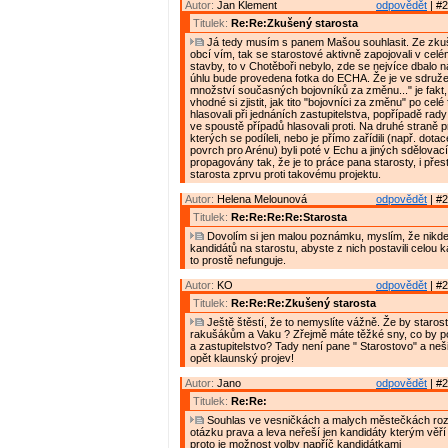
Autor:
Jan Klement
odpovědět
| #2
Titulek:
Re:Re:Zkušený starosta
Já tedy musím s panem Mašou souhlasit. Ze zkuš
obcí vím, tak se starostové aktivně zapojovali v cel
stavby, to v Chotěboři nebylo, zde se nejvíce dbalo n
úhlu bude provedena fotka do ECHA. Že je ve sdružen
množství současných bojovníků za změnu..." je fakt
vhodné si zjistit, jak tito "bojovníci za změnu" po cel
hlasovali při jednáních zastupitelstva, popřípadě rady
ve spoustě případů hlasovali proti. Na druhé straně p
kterých se podíleli, nebo je přímo zařídili (např. dota
povrch pro Arénu) byli poté v Echu a jiných sdělovac
propagovány tak, že je to práce pana starosty, i přes
starosta zprvu proti takovému projektu.
Autor:
Helena Melounová
odpovědět
| #2
Titulek:
Re:Re:Re:Re:Starosta
Dovolím si jen malou poznámku, myslím, že nikde 
kandidátů na starostu, abyste z nich postavili celou k
to prostě nefunguje.
Autor:
KO
odpovědět
| #2
Titulek:
Re:Re:Re:Zkušený starosta
Ještě štěstí, že to nemyslíte vážně. Že by staro
rakušákům a Vaku ? Zřejmě máte těžké sny, co by p
a zastupitelstvo? Tady není pane " Starostovo" a neši
opět klaunský projev!
Autor:
Jano
odpovědět
| #2
Titulek:
Re:Re:
Souhlas ve vesničkách a malych městečkách roz
otázku prava a leva neřeší jen kandidáty kterým věří 
proto je možnost volby napříč kandidátkami