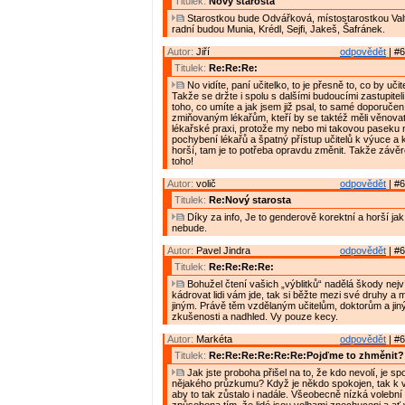
Titulek:
Nový starosta
Starostkou bude Odvářková, místostarostkou Valt
radní budou Munia, Krédl, Sejfi, Jakeš, Šafránek.
Autor:
Jiří
odpovědět
| #6
Titulek:
Re:Re:Re:
No vidíte, paní učitelko, to je přesně to, co by učite
Takže se držte i spolu s dalšími budoucími zastupiteli
toho, co umíte a jak jsem již psal, to samé doporučení
zmiňovaným lékařům, kteří by se taktéž měli věnovat
lékařské praxi, protože my nebo mi takovou paseku 
pochybení lékařů a špatný přístup učitelů k výuce a 
horší, tam je to potřeba opravdu změnit. Takže závě
toho!
Autor:
volič
odpovědět
| #6
Titulek:
Re:Nový starosta
Díky za info, Je to genderově korektní a horší ja
nebude.
Autor:
Pavel Jindra
odpovědět
| #6
Titulek:
Re:Re:Re:Re:
Bohužel čtení vašich „výblitků“ nadělá škody nejv
kádrovat lidi vám jde, tak si běžte mezi své druhy a
jiným. Právě těm vzdělaným učitelům, doktorům a jiný
zkušenosti a nadhled. Vy pouze kecy.
Autor:
Markéta
odpovědět
| #6
Titulek:
Re:Re:Re:Re:Re:Re:Pojďme to zhměnit?
Jak jste proboha přišel na to, že kdo nevolí, je s
nějakého průzkumu? Když je někdo spokojen, tak k v
aby to tak zůstalo i nadále. Všeobecně nízká volební 