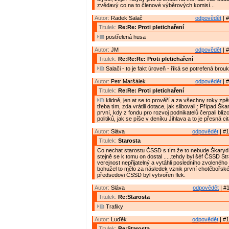
zvědavý co na to členové výběrových komisí...
Autor:
Radek Salač
odpovědět
| #
Titulek:
Re:Re: Proti pletichaření
postřelená husa
Autor:
JM
odpovědět
| #
Titulek:
Re:Re:Re: Proti pletichaření
Salači - to je fakt úroveň - říká se potrefená brouk
Autor:
Petr Maršálek
odpovědět
| #
Titulek:
Re:Re: Proti pletichaření
klidně, jen at se to prověří a za všechny roky zp
třeba tím, zda vrátili dotace, jak slibovali : Případ Š
první, kdy z fondu pro rozvoj podnikatelů čerpali blíz
politiků, jak se píše v deníku Jihlava a to je přesná ci
Autor:
Sláva
odpovědět
| #1
Titulek:
Starosta
Co nechat starostu ČSSD s tím že to nebude Škaryd 
stejně se k tomu on dostal .....tehdy byl šéf ČSSD St
verejnost nepřijatelný a vytáhli posledního zvoleného 
bohužel to mělo za následek vznik první chotěbořské
předsedovi ČSSD byl vytvořen flek.
Autor:
Sláva
odpovědět
| #1
Titulek:
Re:Starosta
Trafiky
Autor:
Luďěk
odpovědět
| #1
Titulek:
Re:Starosta