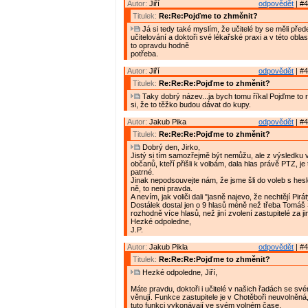
Autor:
Jiří
odpovědět
| #4
Titulek:
Re:Re:Pojďme to zhměnit?
Já si tedy také myslím, že učitelé by se měli pře
učitelování a doktoři své lékařské praxi a v této oblas
to opravdu hodně
potřeba.
Autor:
Jiří
odpovědět
| #4
Titulek:
Re:Re:Re:Pojďme to zhměnit?
Taky dobrý název...ja bych tomu říkal Pojďme to r
si, že to těžko budou dávat do kupy.
Autor:
Jakub Pika
odpovědět
| #4
Titulek:
Re:Re:Re:Pojďme to zhměnit?
Dobrý den, Jirko,
Jistý si tím samozřejmě být nemůžu, ale z výsledku v
občanů, kteří přišli k volbám, dala hlas právě PTZ, je
patrné.
Jinak nepodsouvejte nám, že jsme šli do voleb s hes
ně, to neni pravda.
A nevím, jak voliči dali "jasně najevo, že nechtějí Pir
Dostálek dostal jen o 9 hlasů méně než třeba Tomáš
rozhodně více hlasů, než jiní zvolení zastupitelé za ji
Hezké odpoledne,
J.P.
Autor:
Jakub Pikla
odpovědět
| #4
Titulek:
Re:Re:Re:Pojďme to zhměnit?
Hezké odpoledne, Jiří,
Máte pravdu, doktoři i učitelé v našich řadách se sv
věnují. Funkce zastupitele je v Chotěboři neuvolněná
tuto funkci vykonávají ve svém volném čase.