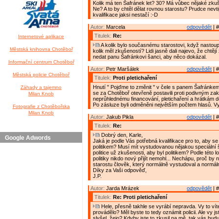
Kolik má ten Šafránek let? 30? Má vůbec nějaké zkuše
Ne? A to by chtěl dělat rovnou starostu? Prudce nevt
kvalifikace jaksi nestačí :-D
Autor:
Marcela
odpovědět
| #
Titulek:
Re:
Internetové aplikace
A kolik bylo současnému starostovi, když nastoup
Městská knihovna Chotěboř
kolik měl zkušeností? Lidi jasně dali najevo, že chtěj
nedat panu Šafránkovi šanci, aby něco dokázal.
Informační centrum Chotěboř
Autor:
Petr Maršálek
odpovědět
| #
Městská policie Chotěboř
Titulek:
Proti pletichaření
Hnutí " Pojďme to změnit " v čele s panem Šafránkem j
Záhady a tajemno
se za Chotěboř otevřeně postavili proti podivným z
Milan Knob
neprůhlednému financování, pletichaření a hrátkám do
Po zásluze byli odměněni největším počtem hlasů. Vyt
Fotografie z Chotěbořska
Milan Knob
Autor:
Jakub Pikla
odpovědět
| #
Titulek:
Re:
Dobrý den, Karle,
Google Adwords
Jaká je podle Vás potřebná kvalifikace pro to, aby se
politikem? Musí mít vystudovanou nějakou speciální 
politice už zkušenosti, aby byl politikem? Podle této l
politiky nikdo nový přijít nemohl... Nechápu, proč by 
starostu člověk, který normálně vystudoval a normál
Díky za Vaši odpověď,
J.P.
Autor:
Jarda Mrázek
odpovědět
| #
Titulek:
Re: Proti pletichaření
Hele, přesně takhle se vyrábí nepravda. Vy to víte
provádělo? Měl byste to tedy oznámit policii. Ale vy js
slyšel, žejo? Kdyby jste to zkusil na mě, tak vás bud