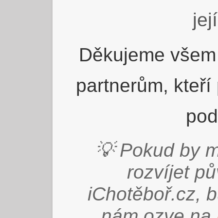
jej
Děkujeme všem 
partnerům, kteří
pod
💡 Pokud by m
rozvíjet p
iChotěboř.cz, 
nám ozve na