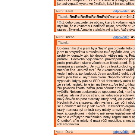
budoucí zastupitelé PTZ z řad lékařů a pedagogů tomu 
jak asi vypadá výuka ve školách, když jim toto přijd
Autor:
Karel
odpovědět
| #5
Titulek:
Re:Re:Re:Re:Re:Re:Pojďme to zhměnit?
Z čeho usuzujete, že občan, který k volbám nejde
myslím, že k volbám v Chotěboři nejde, protože ať vo
starost Škyryd. A toto je stejná kravina jako Vaše úva
Autor:
siréna
odpovědět
| #5
Titulek:
Do dnešního dne jsem byla "tajný" pozorovatel této d
jsem to nevydržela a musím se také vyjádřit. Ano, vo
proběhly, dopadly tak, jak dopadly, vítěze máme. Pot
pořádku. Povolební vyjednávání pravděpodobně probí
podle prohlášení skoro všech stran či uskupení. To j
normální a v pořádku. Jen už to trvá trošku dlouho, a
hochům čas. Jen mě mrzí, že v komentech se uráží j
vedení města, tak budoucí. Jsem apolitický volič, volí
volby jsou trošku mým koníčkem. Napadlo někoho, ja
vypadala, kdyby pán za SPD dal dohromady celou k
že se tak nestalo, to je jen myšlenka... Ale teď to hla
žiju polovinu života, zažila jsem několik starostů, a p
vyjádřit. Nejsem spokojená se spoustou věcí, které 
realizují, ale na druhou stranu si nedovedu představit,
nový člověk na post starosty, který neví, jak vlastně
Nechci nikoho shazovat, ale myslím si, že roční ob
se s chodem města je tak akorát. Jestli někdo argume
starý starosta byl tenkrát taky mladý a nezkušený, ta
tenkrát oproti dnešní době to měl nejen legislativně le
zákon o veřejných zakázkách, nebyl registr smluv ap
Chotěboř, ať je relativně malá vůči republice, si nezas
rok stagnovala.
Autor:
Darja
odpovědět
| #5