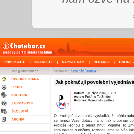
PUBLIKUJTE
|
INZERUJTE
|
NAPIŠTE NÁM
|
REDAKCE
|
ONLINE 
info@ichotebor.cz
navigace: »
Komunální politika
»
ÚVODNÍ STRANA
Jak pokračují povolební vyjednáv
SPORT
Datum:
20. říjen 2018, 13:33
KULTURA
Autor:
Pojďme To Změnit
Rubrika:
Komunální politika
ZAJÍMAVOSTI
ŠKOLSTVÍ
Od zveřejnění volebních výsledků již uběhla not
ARCHIV
se množí Vaše dotazy na to, jak probíhají po
Protože jednou z priorit hnutí Pojďme To Změ
komunikace s občany, rozhodli jsme se Vás inf