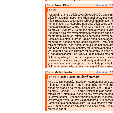
Autor:
Jakub Kárník
odpovědět
| #2
Titulek:
Pokud vím, tak se většina voličů vyjádřila že chce z
většině maloměst nebo i menších obcí se za posledn
něco zdokonaluje a opravuje, především mám teď na 
komunikace. V Chotěboři je naprostá většina ulic a c
nepoužitelném stavu, kdo někdy jel s kočárkem po mě
za pravdu. Výmoly v ulicích nejsou také žádnou zvláš
koncepce nějakým systematickým způsobem začít p
těchto komunikacích. Místo toho se vyhodí zbytečné
kontejnerové stání, které je údajně snad dělané spec
takže to asi nebude žádná laciná záležitost. Pan Ška
teplém místečku sedí dostatečně dlouho bez toho ab
bát. Když je někdo jiný ochotný takto odpovědnou a d
vykonávat a navíc je lídrem vítězné strany, je snad 
tu šanci měl dostat. Pan Škaryd určitě nebyl o moc s
Šafránek, když jako starosta poprvé nastoupil. Z vla
několik obcí s velmi mladými starosty a starostkami, 
vidět ohromné množství práce, nevím tedy proč by t
Šafránek dostat, když jeho straně vyjádřili voliči tak
Autor:
Maša Miroslav
odpovědět
| #2
Titulek:
Re:Re:Re:Re:Zkušený starosta
Je to jednoduché. "Zkušený" starosta nasadí sla
místostarostu, členům rady se materiály správně pře
chodit do práce a na řešení nemají dost času. Takže
od hlavy. Poslední ECHO před volbami to bylo osobn
fotoalbum. Ostatním a i sobě se pak rovnoměrně přidě
je férová soutěž? Všechny funkce co přiděluje město
výběrovém řízení (akorát všichni dopředu ví kdo vyhr
kamarádům a podporovatelům. Taková masáž a tolik li
ČSSD s existenčních důvodů a výsledek slabý. Ale o
starosta zařídí?