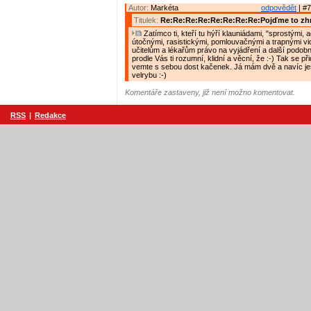
Autor:
Markéta
odpovědět
| #7
Titulek:
Re:Re:Re:Re:Re:Re:Re:Re:Pojďme to zh
Zatímco ti, kteří tu hýří klauniádami, "sprostými, 
útočnými, rasistickými, pomlouvačnými a trapnými vide
učitelům a lékařům právo na vyjádření a další podobn
prodle Vás ti rozumní, klidní a věcní, že :-) Tak se při
vemte s sebou dost kačenek. Já mám dvě a navíc ješ
velrybu :-)
Komentáře zastaveny, již není možno komentovat.
RSS
|
Redakce