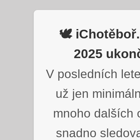
🕊️ iChotěbo
2025 ukonč
V posledních lete
už jen minimáln
mnoho dalších o
snadno sledova