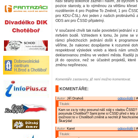
naší strany dokonce zazněl i návrh, že bychom s
pozice starosty, a to výměnou za většinu křesel
rozdělením 4 pro Pojďme To Změnit, 1 pro ČSS
pro KDU-ČSL). Ani jeden z našich protinávrhů a
ODS ani pro ČSSD přijatelný.
V současné chvíli tak naše povolební jednání v 
mrtvém bodě. Vzhledem k tomu, že jsme se v
rámci předchozích jednání došli k programo
věříme, že nakonec dospějeme k rozumné doh
respektovat výsledek voleb a která nám umožn
deklarovanou změnu ve vedení města. Raději j
jít do opozice, než se účastnit projektů, kter
změnu nepřinesou.
Komentáře zastaveny, již není možno komentovat.
KOMENTÁŘE:
Autor:
Jiří Drahoš
odpovědět
| #
Titulek:
Kam se za ty roky posunul náš stát s vladou ČSSD?
posunula Chotěboř? Sami jsme si ČSSD před x lety zv
možnost to v Chotěboři změnit a nechtít ji! Nechcem
Škarýda!
Autor:
Karel
odpovědět
| #
Titulek: