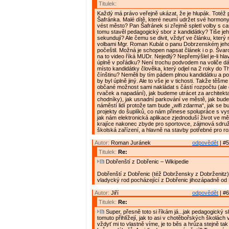
Titulek:
Každý má právo veřejně ukázat, že je hlupák. Totéž pl
Šafránka. Malé dítě, které neumí udržet své hormon
vést město? Pan Šafránek si zřejmě spletl volby s c
tomu stavěl pedagogický sbor z kandidátky? Tiše je
sekundují? Ale čemu se divit, vždyť ve článku, který
volbami Mgr. Roman Kubát o panu Dobrzenském jeho
počeštil. Možná je schopen napsat článek i o p. Švar
na to video říká MUDr. Nejedlý? Nepřemýšlel je-li hla
úplně v pořádku? Není trochu podvodem na voliče dá
místo kandidátky člověka, který odjel na 2 roky do T
čínštinu? Neměli by tím pádem plnou kandidátku a poč
by byl úplně jiný. Ale to vše je v tichosti. Takže těšm
občané možnost sami nakládat s částí rozpočtu (ale
rvaček a napadání), jak budeme utrácet za architekta
chodníky), jak usnadní parkování ve městě, jak bude
náměstí lidí protože tam bude „wifi zdarma“, jak se b
projekty do šuplíků, co nám přinese spolupráce s vy
jak nám elektronická aplikace zjednoduší život ve mě
krajíce nakonec zbyde pro sportovce, zájmová sdruže
školská zařízení, a hlavně na stavby potřebné pro r
Autor:
Roman Juránek
odpovědět
| #5
Titulek:
Re:
Dobřenští z Dobřenic – Wikipedie
Dobřenští z Dobřenic (též Dobržensky z Dobrženitz)
vladycký rod pocházející z Dobřenic jihozápadně od
Autor:
Jiří
odpovědět
| #6
Titulek:
Re:
Super, přesně toto si říkám já...jak pedagogický sb
tomuto přihlížejí, jak to asi v chotěbořských školách 
vždyť mi to vlastně víme, je to běs a hrůza stejně tak 