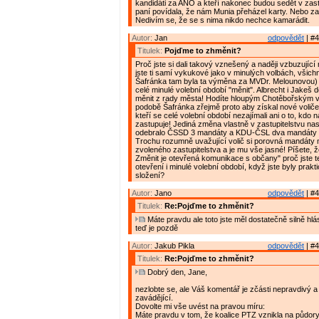
kandidáti za ANO a kteří nakonec budou sedět v zast
paní povídala, že nám Munia přeházel karty. Nebo z
Nedivím se, že se s nima nikdo nechce kamarádit.
Autor:
Jan
odpovědět
| #4
Titulek:
Pojďme to zhměnit?
Proč jste si dali takový vznešený a naději vzbuzujíc
jste ti samí vykukové jako v minulých volbách, všich
Šafránka tam byla ta výměna za MVDr. Melounovou) 
celé minulé volební období "měnit". Albrecht i Jakeš 
měnit z rady města! Hodíte hloupým Chotěbořským v
podobě Šafránka zřejmě proto aby získal nové voliče
kteří se celé volební období nezajímali ani o to, kdo
zastupuje! Jediná změna vlastně v zastupitelstvu na
odebralo ČSSD 3 mandáty a KDU-ČSL dva mandáty
Trochu rozumně uvažující volič si porovná mandáty 
zvoleného zastupitelstva a je mu vše jasné! Píšete, 
Změnit je otevřená komunikace s občany" proč jste t
otevření i minulé volební období, když jste byly prak
složení?
Autor:
Jano
odpovědět
| #4
Titulek:
Re:Pojďme to zhměnit?
Máte pravdu ale toto jste měl dostatečně silně hlá
teď je pozdě
Autor:
Jakub Pikla
odpovědět
| #4
Titulek:
Re:Pojďme to zhměnit?
Dobrý den, Jane,
nezlobte se, ale Váš komentář je zčásti nepravdivý a 
zavádějící.
Dovolte mi vše uvést na pravou míru:
Máte pravdu v tom, že koalice PTZ vznikla na půdory