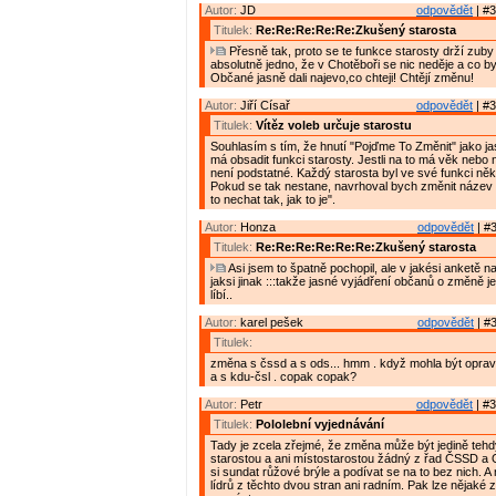
Autor:
JD
odpovědět
| #3
Titulek:
Re:Re:Re:Re:Re:Zkušený starosta
Přesně tak, proto se te funkce starosty drží zuby
absolutně jedno, že v Chotěboři se nic neděje a co by
Občané jasně dali najevo,co chteji! Chtějí změnu!
Autor:
Jiří Císař
odpovědět
| #3
Titulek:
Vítěz voleb určuje starostu
Souhlasím s tím, že hnutí "Pojďme To Změnit" jako ja
má obsadit funkci starosty. Jestli na to má věk nebo
není podstatné. Každý starosta byl ve své funkci ně
Pokud se tak nestane, navrhoval bych změnit název
to nechat tak, jak to je".
Autor:
Honza
odpovědět
| #3
Titulek:
Re:Re:Re:Re:Re:Re:Zkušený starosta
Asi jsem to špatně pochopil, ale v jakési anketě n
jaksi jinak :::takže jasné vyjádření občanů o změně je
líbí..
Autor:
karel pešek
odpovědět
| #3
Titulek:
změna s čssd a s ods... hmm . když mohla být opra
a s kdu-čsl . copak copak?
Autor:
Petr
odpovědět
| #3
Titulek:
Pololební vyjednávání
Tady je zcela zřejmé, že změna může být jedině teh
starostou a ani místostarostou žádný z řad ČSSD a
si sundat růžové brýle a podívat se na to bez nich. 
lídrů z těchto dvou stran ani radním. Pak lze nějaké