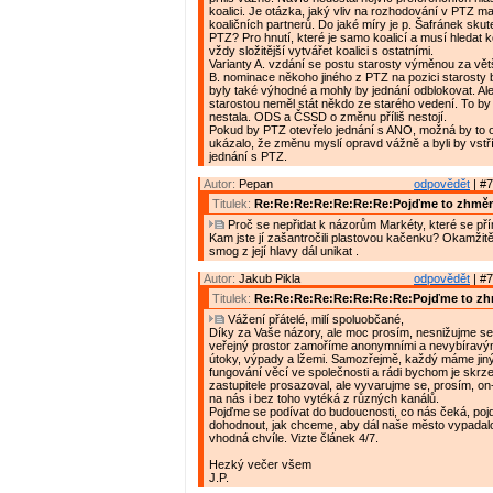
koalici. Je otázka, jaký vliv na rozhodování v PTZ mají
koaličních partnerů. Do jaké míry je p. Šafránek sku
PTZ? Pro hnutí, které je samo koalicí a musí hledat k
vždy složitější vytvářet koalici s ostatními.
Varianty A. vzdání se postu starosty výměnou za vět
B. nominace někoho jiného z PTZ na pozici starosty
byly také výhodné a mohly by jednání odblokovat. Al
starostou neměl stát někdo ze starého vedení. To b
nestala. ODS a ČSSD o změnu příliš nestojí.
Pokud by PTZ otevřelo jednání s ANO, možná by to 
ukázalo, že změnu myslí opravd vážně a byli by vst
jednání s PTZ.
Autor:
Pepan
odpovědět
| #7
Titulek:
Re:Re:Re:Re:Re:Re:Re:Pojďme to zhměn
Proč se nepřidat k názorům Markéty, které se pří
Kam jste jí zašantročili plastovou kačenku? Okamžitě
smog z její hlavy dál unikat .
Autor:
Jakub Pikla
odpovědět
| #7
Titulek:
Re:Re:Re:Re:Re:Re:Re:Re:Pojďme to zh
Vážení přátelé, milí spoluobčané,
Díky za Vaše názory, ale moc prosím, nesnižujme se 
veřejný prostor zamoříme anonymními a nevybíravý
útoky, výpady a lžemi. Samozřejmě, každý máme jin
fungování věcí ve společnosti a rádi bychom je skrz
zastupitele prosazoval, ale vyvarujme se, prosím, on-l
na nás i bez toho vytéká z různých kanálů.
Pojďme se podívat do budoucnosti, co nás čeká, po
dohodnout, jak chceme, aby dál naše město vypadalo
vhodná chvíle. Vizte článek 4/7.
Hezký večer všem
J.P.