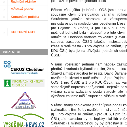
jaké fázi se povolební jednání ocitla.
Radniční okénko
Městská policie
Během včerejšího jednání s ODS jsme prosa
současné chvíli preferovanou variantu trojko
Komunální politika
Šafránkem jakožto starostou a zástupce
místostarostou (s následujicím rozdělením křesel
pro Pojďme To Změnit, 3 pro ODS a 1 pro 
KULTURNÍ AKCE
možnost bohužel byla - alespoň pro tuto chvíli
odmítnuta. Obdobná varianta trojkoalice (David 
starosta, zástupce ČSSD jakožto místostarost
křesel v radě města - 3 pro Pojďme To Změnit, 3
KDU-ČSL) byla již na dřívějších jednáních odmít
PARTNEŘI
ČSSD.
V rámci včerejších jednání nám naopak zást
předložili variantu čtyřkoalice s tím, že starosto
Škaryd a místostarostou by se stal David Šafráne
rozdělením křesel v radě města - 3 pro Pojďme 
ODS, 1 pro ČSSD a 1 pro KDU-ČSL). Tato vari
samozřejmě naprosto nepřijatelná - nejenže se v
vítězná strana vzdáváme postu starosty, ale 
výměnou za tento náš ústupek ani většinu v radě
V rámci snahy odblokovat jednání jsme podali k
čtyřkoalice s tím, že by rozdělení míst v radě měs
(tj. 3 pro Pojďme To Změnit, 2 pro ODS, 1 pro Č
ČSL), ale starostou by se logicky stal lídr vít
Šafránek (a místostarostou by byl představitel