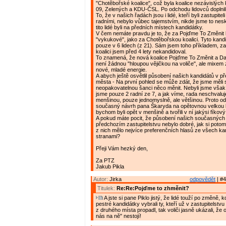
"Chotěbořské koalice", což byla koalice nezávislých
09, Zelených a KDU-ČSL. Po odchodu lidovců doplnili tu
To, že v našich řadách jsou i lidé, kteří byli zastupiteli
radními, nebylo vůbec tajemstvím, nikde jsme to nes
tito lidé byli na předních místech kandidátky.
V čem nemáte pravdu je to, že za Pojďme To Změnit k
"vykukové", jako za Chotěbořskou koalici. Tyto kandi
pouze v 6 lidech (z 21). Sám jsem toho příkladem, 
koalici jsem před 4 lety nekandidoval.
To znamená, že nová koalice Pojďme To Změnit a Da
není žádnou "hloupou vějičkou na voliče", ale mixem 
nové, mladé energie.
A abych ještě osvětlil působení našich kandidátů v 
města - Na první pohled se může zdát, že jsme měli 
neopakovatelnou šanci něco měnit. Nebyli jsme však 
jsme pouze 2 radní ze 7, a jak víme, rada neschvalu
menšinou, pouze jednomyslně, ale většinou. Proto o
současný návrh pana Škaryda na opětovnou velkou k
bychom byli opět v menšině a tvořili v ní jakýsi fíkový l
A pokud máte pocit, že působení našich současných 
předchozím zastupitelstvu nebylo dobré, jak si potom 
z nich mělo nejvíce preferenčních hlasů ze všech ka
stranami?
Přeji Vám hezký den,
Za PTZ
Jakub Pikla
Autor:
Jirka
odpovědět
| #4
Titulek:
Re:Re:Pojďme to zhměnit?
A jste si pane Piklo jistý, že lidé touží po změně, k
pestré kandidátky vybrali ty, kteří už v zastupitelstvu
z druhého místa propadl, tak voliči jasně ukázali, že
nás na ně" nestojí!