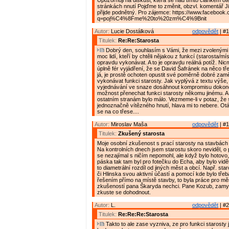
Upozorňuji na diskusi, která se nad tímto článkem ote
stránkách nnutí Pojďme to změnit, obzvl. komentář J
přijde podnětný. Pro zájemce: https://www.facebook
q=poj%C4%8Fme%20to%20zm%C4%9Bnit
Autor:
Lucie Dostálková
odpovědět
| #1
Titulek:
Re:Re:Starosta
Dobrý den, souhlasím s Vámi, že mezi zvolenými z
moc lidí, kteří by chtěli nějakou z funkcí (starosta/mí
opravdu vykonávat. A to je opravdu reálná potíž. Nic
úplně fér vyjádření, že se David Šafránek na něco tř
já, je prostě ochoten opustit své poměrně dobré zam
vykonávat funkci starosty. Jak vyplývá z textu výše,
vyjednávání ve snaze dosáhnout kompromisu dokonc
možnost přenechat funkci starosty někomu jinému. A 
ostatním stranám bylo málo. Vezmeme-li v potaz, že s
jednoznačně vítězného hnutí, hlava mi to nebere. Otá
se na co třese....
Autor:
Miroslav Maša
odpovědět
| #1
Titulek:
Zkušený starosta
Moje osobní zkušenost s prací starosty na stavbách 
Na kontrolních dnech jsem starostu skoro neviděl, o
se nezajímal s ničím nepomohl, ale když bylo hotovo, 
páska tak tam byl pro fotečku do Echa, aby bylo vidět
to diametrální rozdíl od jiných měst a obcí. Např. sta
či Hlinska svou aktivní účastí a pomocí kde bylo třeb
řešením přímo na místě stavby, to byla práce pro mě
zkušeností pana Škaryda nechci. Pane Kozub, zamys
zkuste se dohodnout.
Autor:
L.
odpovědět
| #2
Titulek:
Re:Re:Re:Starosta
Takto to ale zase vyzniva, ze pro funkci starosty j