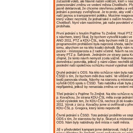
zúčastnili voleb, ale hlavně našim voličům, kteří v nás
potencionální změnu ve vedení města Chotěboře. Př
jasně deklarovali, že chceme otevřenou politiku a v
jednání a postupy zveřejňovat. Je to proto, aby volič
naší jasnou a transparentní politiku. Musíme reagova
který vůbec nezmínil, že jednali také s naším hnutí
Chotěboři. Nyní vám nastíníme, jak naše povolební 
probíhala.
První jednání s hnutím Pojďme To Změnit. Hnutí PTZ 
s návrhem, který říkal, že bychom vytvořili koalici ve
ANO 2011, PTZ a KDU-ČSL, tedy bychom měli 11 zast
programovém prohlášení byla naprostá shoda, takže 
tomu, abychom se na této koalici dohodli. Byly nám n
pozice - místostarosta a 2 radní včetně. Návrh na st
strany PTZ p. Šafránek. Jednáním ze strany pana Ko
zřejmé, že tento návrh nemyslí zcela vážně. Nakonec
domněnka i potvrdila, jelikož s námi vůbec nechtěli dá
poslední naši společnou schůzku musel vyjednat náš 
Druhé jednání s ODS. Na této schůzce nám byla nabí
ČSSD s tím, že bychom měli dva radní. Ve většině 
bodů panovala shoda. Návrhy na starostu a místosta
vyřešili ODS spolu s ČSSD. Tato nabídka však byla 
nepřijatelná, jelikož by nenastala změna ve vedení 
Třetí jednání s Pojďme To Změnit. Na této schůzce 
p. Kovačkou, že strana KDU-ČSL měla svoje jednání
vyšel výsledek ten, že KDU-ČSL nechce jít do koali
2011. Výrok z úst p. Kovačky jsme si ověřovali u př
KDU-ČSL p. Gregora, který tento nepotvrdil.
Čtvrté jednání s ČSSD. Toto jednání proběhlo ve ste
ODS s tím, že starostou by byl p. Škaryd a místosta
ODS. Nám byly nabídnuty dvě místa v radě města.
Již v předvolební kampani jsme deklarovali, i když j