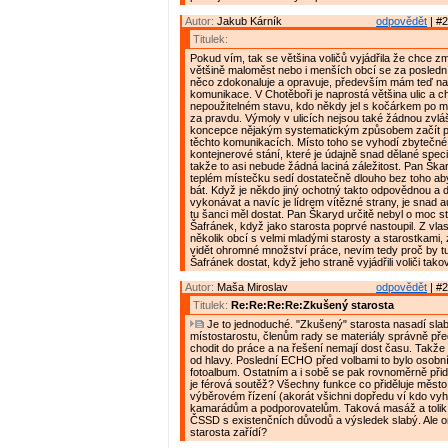
Autor:
Jakub Kárník
odpovědět
| #2
Titulek:
Pokud vím, tak se většina voličů vyjádřila že chce z
většině maloměst nebo i menších obcí se za posledn
něco zdokonaluje a opravuje, především mám teď na 
komunikace. V Chotěboři je naprostá většina ulic a c
nepoužitelném stavu, kdo někdy jel s kočárkem po mě
za pravdu. Výmoly v ulicích nejsou také žádnou zvláš
koncepce nějakým systematickým způsobem začít p
těchto komunikacích. Místo toho se vyhodí zbytečné
kontejnerové stání, které je údajně snad dělané spec
takže to asi nebude žádná laciná záležitost. Pan Ška
teplém místečku sedí dostatečně dlouho bez toho ab
bát. Když je někdo jiný ochotný takto odpovědnou a d
vykonávat a navíc je lídrem vítězné strany, je snad 
tu šanci měl dostat. Pan Škaryd určitě nebyl o moc s
Šafránek, když jako starosta poprvé nastoupil. Z vla
několik obcí s velmi mladými starosty a starostkami, 
vidět ohromné množství práce, nevím tedy proč by t
Šafránek dostat, když jeho straně vyjádřili voliči tak
Autor:
Maša Miroslav
odpovědět
| #2
Titulek:
Re:Re:Re:Re:Zkušený starosta
Je to jednoduché. "Zkušený" starosta nasadí sla
místostarostu, členům rady se materiály správně pře
chodit do práce a na řešení nemají dost času. Takže
od hlavy. Poslední ECHO před volbami to bylo osobn
fotoalbum. Ostatním a i sobě se pak rovnoměrně přidě
je férová soutěž? Všechny funkce co přiděluje město
výběrovém řízení (akorát všichni dopředu ví kdo vyhr
kamarádům a podporovatelům. Taková masáž a tolik li
ČSSD s existenčních důvodů a výsledek slabý. Ale o
starosta zařídí?