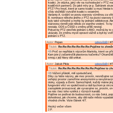
koalici. Je otázka, jaký vliv na rozhodování v PTZ mají
koaličních partnerů. Do jaké míry je p. Šafránek sku
PTZ? Pro hnutí, které je samo koalicí a musí hledat k
vždy složitější vytvářet koalici s ostatními.
Varianty A. vzdání se postu starosty výměnou za vět
B. nominace někoho jiného z PTZ na pozici starosty
byly také výhodné a mohly by jednání odblokovat. Al
starostou neměl stát někdo ze starého vedení. To b
nestala. ODS a ČSSD o změnu příliš nestojí.
Pokud by PTZ otevřelo jednání s ANO, možná by to 
ukázalo, že změnu myslí opravd vážně a byli by vst
jednání s PTZ.
Autor:
Pepan
odpovědět
| #7
Titulek:
Re:Re:Re:Re:Re:Re:Re:Pojďme to zhměn
Proč se nepřidat k názorům Markéty, které se pří
Kam jste jí zašantročili plastovou kačenku? Okamžitě
smog z její hlavy dál unikat .
Autor:
Jakub Pikla
odpovědět
| #7
Titulek:
Re:Re:Re:Re:Re:Re:Re:Re:Pojďme to zh
Vážení přátelé, milí spoluobčané,
Díky za Vaše názory, ale moc prosím, nesnižujme se 
veřejný prostor zamoříme anonymními a nevybíravý
útoky, výpady a lžemi. Samozřejmě, každý máme jin
fungování věcí ve společnosti a rádi bychom je skrz
zastupitele prosazoval, ale vyvarujme se, prosím, on-l
na nás i bez toho vytéká z různých kanálů.
Pojďme se podívat do budoucnosti, co nás čeká, po
dohodnout, jak chceme, aby dál naše město vypadalo
vhodná chvíle. Vizte článek 4/7.
Hezký večer všem
J.P.