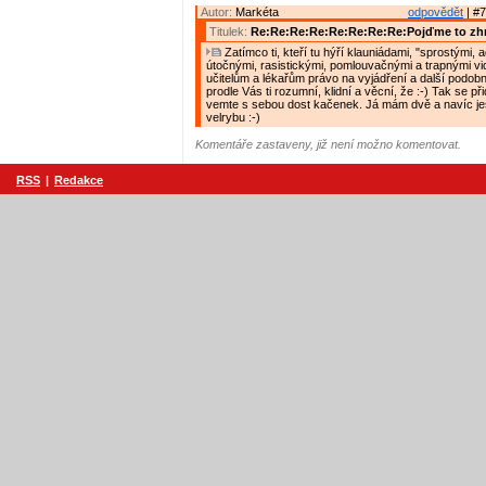
Autor:
Markéta
odpovědět
| #7
Titulek:
Re:Re:Re:Re:Re:Re:Re:Re:Pojďme to zh
Zatímco ti, kteří tu hýří klauniádami, "sprostými, 
útočnými, rasistickými, pomlouvačnými a trapnými vide
učitelům a lékařům právo na vyjádření a další podobn
prodle Vás ti rozumní, klidní a věcní, že :-) Tak se při
vemte s sebou dost kačenek. Já mám dvě a navíc ješ
velrybu :-)
Komentáře zastaveny, již není možno komentovat.
RSS
|
Redakce