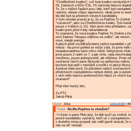
"Chotěbořské koalice", což byla koalice nezávislých
09, Zelených a KDU-ČSL. Po odchodu lidovců doplnili tu
To, že v našich řadách jsou i lidé, kteří byli zastupiteli
radními, nebylo vůbec tajemstvím, nikde jsme to nes
tito lidé byli na předních místech kandidátky.
V čem nemáte pravdu je to, že za Pojďme To Změnit k
"vykukové", jako za Chotěbořskou koalici. Tyto kandi
pouze v 6 lidech (z 21). Sám jsem toho příkladem, 
koalici jsem před 4 lety nekandidoval.
To znamená, že nová koalice Pojďme To Změnit a Da
není žádnou "hloupou vějičkou na voliče", ale mixem 
nové, mladé energie.
A abych ještě osvětlil působení našich kandidátů v 
města - Na první pohled se může zdát, že jsme měli 
neopakovatelnou šanci něco měnit. Nebyli jsme však 
jsme pouze 2 radní ze 7, a jak víme, rada neschvalu
menšinou, pouze jednomyslně, ale většinou. Proto o
současný návrh pana Škaryda na opětovnou velkou k
bychom byli opět v menšině a tvořili v ní jakýsi fíkový l
A pokud máte pocit, že působení našich současných 
předchozím zastupitelstvu nebylo dobré, jak si potom 
z nich mělo nejvíce preferenčních hlasů ze všech ka
stranami?
Přeji Vám hezký den,
Za PTZ
Jakub Pikla
Autor:
Jirka
odpovědět
| #4
Titulek:
Re:Re:Pojďme to zhměnit?
A jste si pane Piklo jistý, že lidé touží po změně, k
pestré kandidátky vybrali ty, kteří už v zastupitelstvu
z druhého místa propadl, tak voliči jasně ukázali, že
nás na ně" nestojí!