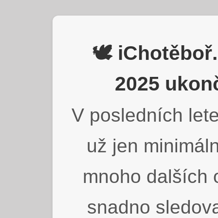
🕊️ iChotěbo
2025 ukonč
V posledních lete
už jen minimáln
mnoho dalších o
snadno sledova