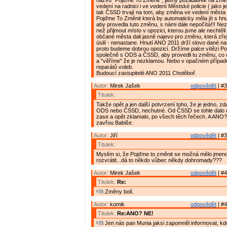
názvu "Pojďme To Změnit", jasný požadavek na zm
vedení na radnici i ve vedení Městské policie ( jako j
tak ČSSD trvají na tom, aby změna ve vedení města 
Pojďme To Změnit která by automaticky měla jít s h
aby provedla tuto změnu, s námi dále nepočítá!!! Ne
než přijmout místo v opozici, kterou jsme ale nechtěli 
občané města dali jasně najevo pro změnu, která zře
úsilí - nenastane. Hnutí ANO 2011 drží slovo dané na
proto budeme dobrou opozicí. Držíme palce vítězi P
společně s ODS a ČSSD, aby provedli tu změnu, co 
a "věříme" že je nezklamou. Nebo v opačném případ
reparátů voleb.
Budoucí zastupitelé ANO 2011 Chotěboř.
Autor:
Mirek Jašek
odpovědět
| #3
Titulek:
Takže opět a jen další potvrzení toho, že je jedno, zda
ODS nebo ČSSD, nechutné. Od ČSSD se tohle dalo 
zase a opět zklamalo, po všech těch řečech. A ANO? 
zavřou Babiše.
Autor:
Jiří
odpovědět
| #3
Titulek:
Myslím si, že Pojďme to změnit se možná mělo jmen
rozvrátit...dá to někdo vůbec někdy dohromady???
Autor:
Mirek Jašek
odpovědět
| #4
Titulek:
Re:
Změny bolí.
Autor:
komik
odpovědět
| #4
Titulek:
Re:ANO? NE!
Jen nás pan Munia jaksi zapomněl informovat, kdo