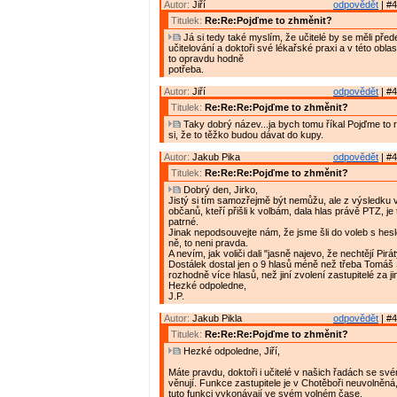
Autor:
Jiří
odpovědět
| #4
Titulek:
Re:Re:Pojďme to zhměnit?
Já si tedy také myslím, že učitelé by se měli pře
učitelování a doktoři své lékařské praxi a v této oblas
to opravdu hodně
potřeba.
Autor:
Jiří
odpovědět
| #4
Titulek:
Re:Re:Re:Pojďme to zhměnit?
Taky dobrý název...ja bych tomu říkal Pojďme to r
si, že to těžko budou dávat do kupy.
Autor:
Jakub Pika
odpovědět
| #4
Titulek:
Re:Re:Re:Pojďme to zhměnit?
Dobrý den, Jirko,
Jistý si tím samozřejmě být nemůžu, ale z výsledku v
občanů, kteří přišli k volbám, dala hlas právě PTZ, je
patrné.
Jinak nepodsouvejte nám, že jsme šli do voleb s hes
ně, to neni pravda.
A nevím, jak voliči dali "jasně najevo, že nechtějí Pir
Dostálek dostal jen o 9 hlasů méně než třeba Tomáš
rozhodně více hlasů, než jiní zvolení zastupitelé za ji
Hezké odpoledne,
J.P.
Autor:
Jakub Pikla
odpovědět
| #4
Titulek:
Re:Re:Re:Pojďme to zhměnit?
Hezké odpoledne, Jiří,
Máte pravdu, doktoři i učitelé v našich řadách se sv
věnují. Funkce zastupitele je v Chotěboři neuvolněná
tuto funkci vykonávají ve svém volném čase.