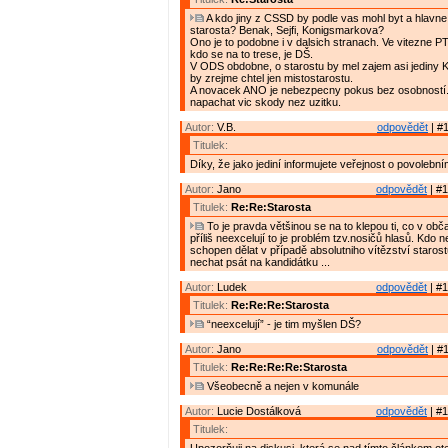
A kdo jiny z CSSD by podle vas mohl byt a hlavne 
starosta? Benak, Sejfi, Konigsmarkova?
Ono je to podobne i v dalsich stranach. Ve vitezne PT
kdo se na to trese, je DŠ.
V ODS obdobne, o starostu by mel zajem asi jediny
by zrejme chtel jen mistostarostu.
A novacek ANO je nebezpecny pokus bez osobností
napachat vic skody nez uzitku.
Autor:
V.B.
odpovědět
| #1
Titulek:
Díky, že jako jediní informujete veřejnost o povolební
Autor:
Jano
odpovědět
| #1
Titulek:
Re:Re:Starosta
To je pravda většinou se na to klepou ti, co v ob
příliš neexcelují to je problém tzv.nosičů hlasů. Kdo n
schopen dělat v případě absolutniho vítězství staros
nechat psát na kandidátku ...
Autor:
Ludek
odpovědět
| #1
Titulek:
Re:Re:Re:Starosta
“neexcelují” - je tim myšlen DŠ?
Autor:
Jano
odpovědět
| #1
Titulek:
Re:Re:Re:Re:Starosta
Všeobecně a nejen v komunále
Autor:
Lucie Dostálková
odpovědět
| #1
Titulek: