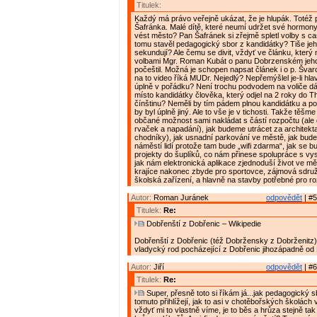
Titulek:
Každý má právo veřejně ukázat, že je hlupák. Totéž pl
Šafránka. Malé dítě, které neumí udržet své hormon
vést město? Pan Šafránek si zřejmě spletl volby s c
tomu stavěl pedagogický sbor z kandidátky? Tiše je
sekundují? Ale čemu se divit, vždyť ve článku, který
volbami Mgr. Roman Kubát o panu Dobrzenském jeho
počeštil. Možná je schopen napsat článek i o p. Švar
na to video říká MUDr. Nejedlý? Nepřemýšlel je-li hla
úplně v pořádku? Není trochu podvodem na voliče dá
místo kandidátky člověka, který odjel na 2 roky do T
čínštinu? Neměli by tím pádem plnou kandidátku a poč
by byl úplně jiný. Ale to vše je v tichosti. Takže těšm
občané možnost sami nakládat s částí rozpočtu (ale
rvaček a napadání), jak budeme utrácet za architekta
chodníky), jak usnadní parkování ve městě, jak bude
náměstí lidí protože tam bude „wifi zdarma“, jak se b
projekty do šuplíků, co nám přinese spolupráce s vy
jak nám elektronická aplikace zjednoduší život ve mě
krajíce nakonec zbyde pro sportovce, zájmová sdruže
školská zařízení, a hlavně na stavby potřebné pro r
Autor:
Roman Juránek
odpovědět
| #5
Titulek:
Re:
Dobřenští z Dobřenic – Wikipedie
Dobřenští z Dobřenic (též Dobržensky z Dobrženitz)
vladycký rod pocházející z Dobřenic jihozápadně od
Autor:
Jiří
odpovědět
| #6
Titulek:
Re:
Super, přesně toto si říkám já...jak pedagogický sb
tomuto přihlížejí, jak to asi v chotěbořských školách 
vždyť mi to vlastně víme, je to běs a hrůza stejně tak 