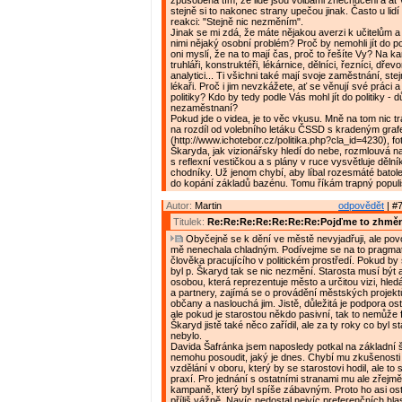
způsobena tím, že lidé jsou volbami znechuceni a ať v
stejně si to nakonec strany upečou jinak. Často u lid
reakci: "Stejně nic nezměním".
Jinak se mi zdá, že máte nějakou averzi k učitelům a
nimi nějaký osobní problém? Proč by nemohli jít do po
oni myslí, že na to mají čas, proč to řešíte Vy? Na ka
truhláři, konstruktéři, lékárnice, dělníci, řezníci, dřev
analytici... Ti všichni také mají svoje zaměstnání, stej
lékaři. Proč i jim nevzkážete, ať se věnují své práci
politiky? Kdo by tedy podle Vás mohl jít do politiky - 
nezaměstnaní?
Pokud jde o videa, je to věc vkusu. Mně na tom nic t
na rozdíl od volebního letáku ČSSD s kradeným gra
(http://www.ichotebor.cz/politika.php?cla_id=4230), fo
Škaryda, jak vizionářsky hledí do nebe, rozmlouvá na
s reflexní vestičkou a s plány v ruce vysvětluje dělní
chodníky. Už jenom chybí, aby líbal rozesmáté batole
do kopání základů bazénu. Tomu říkám trapný popul
Autor:
Martin
odpovědět
| #7
Titulek:
Re:Re:Re:Re:Re:Re:Re:Pojďme to zhměn
Obyčejně se k dění ve městě nevyjadřuji, ale povo
mě nenechala chladným. Podívejme se na to pragmat
člověka pracujícího v politickém prostředí. Pokud by
byl p. Škaryd tak se nic nezmění. Starosta musí být a
osobou, která reprezentuje město a určitou vizi, hled
a partnery, zajímá se o provádění městských projekt
občany a naslouchá jim. Jistě, důležitá je podpora os
ale pokud je starostou někdo pasivní, tak to nemůže
Škaryd jistě také něco zařídil, ale za ty roky co byl 
nebylo.
Davida Šafránka jsem naposledy potkal na základní š
nemohu posoudit, jaký je dnes. Chybí mu zkušenosti v
vzdělání v oboru, který by se starostovi hodil, ale to
praxí. Pro jednání s ostatními stranami mu ale zřejmě 
kampaně, který byl spíše zábavným. Proto ho asi os
příliš vážně. Navíc nedostal nejvíc preferenčních hla