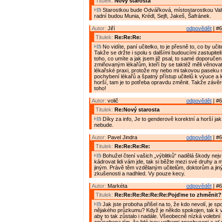
Titulek:
Nový starosta
Starostkou bude Odvářková, místostarostkou Valt
radní budou Munia, Krédl, Sejfi, Jakeš, Šafránek.
Autor:
Jiří
odpovědět
| #6
Titulek:
Re:Re:Re:
No vidíte, paní učitelko, to je přesně to, co by učite
Takže se držte i spolu s dalšími budoucími zastupiteli
toho, co umíte a jak jsem již psal, to samé doporučení
zmiňovaným lékařům, kteří by se taktéž měli věnovat
lékařské praxi, protože my nebo mi takovou paseku 
pochybení lékařů a špatný přístup učitelů k výuce a 
horší, tam je to potřeba opravdu změnit. Takže závě
toho!
Autor:
volič
odpovědět
| #6
Titulek:
Re:Nový starosta
Díky za info, Je to genderově korektní a horší ja
nebude.
Autor:
Pavel Jindra
odpovědět
| #6
Titulek:
Re:Re:Re:Re:
Bohužel čtení vašich „výblitků“ nadělá škody nejv
kádrovat lidi vám jde, tak si běžte mezi své druhy a
jiným. Právě těm vzdělaným učitelům, doktorům a jiný
zkušenosti a nadhled. Vy pouze kecy.
Autor:
Markéta
odpovědět
| #6
Titulek:
Re:Re:Re:Re:Re:Re:Pojďme to zhměnit?
Jak jste proboha přišel na to, že kdo nevolí, je s
nějakého průzkumu? Když je někdo spokojen, tak k v
aby to tak zůstalo i nadále. Všeobecně nízká volební 