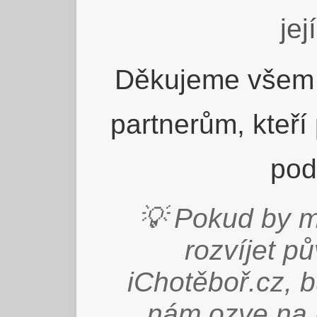
jej
Děkujeme všem 
partnerům, kteří
pod
💡 Pokud by m
rozvíjet p
iChotěboř.cz, 
nám ozve na