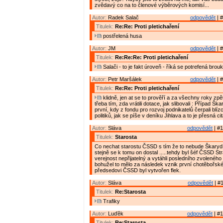
zvědavý co na to členové výběrových komisí...
Autor:
Radek Salač
odpovědět
| #
Titulek:
Re:Re: Proti pletichaření
postřelená husa
Autor:
JM
odpovědět
| #
Titulek:
Re:Re:Re: Proti pletichaření
Salači - to je fakt úroveň - říká se potrefená brouk
Autor:
Petr Maršálek
odpovědět
| #
Titulek:
Re:Re: Proti pletichaření
klidně, jen at se to prověří a za všechny roky zp
třeba tím, zda vrátili dotace, jak slibovali : Případ Š
první, kdy z fondu pro rozvoj podnikatelů čerpali blíz
politiků, jak se píše v deníku Jihlava a to je přesná ci
Autor:
Sláva
odpovědět
| #1
Titulek:
Starosta
Co nechat starostu ČSSD s tím že to nebude Škaryd 
stejně se k tomu on dostal .....tehdy byl šéf ČSSD St
verejnost nepřijatelný a vytáhli posledního zvoleného 
bohužel to mělo za následek vznik první chotěbořské
předsedovi ČSSD byl vytvořen flek.
Autor:
Sláva
odpovědět
| #1
Titulek:
Re:Starosta
Trafiky
Autor:
Luďěk
odpovědět
| #1
Titulek:
Re:Starosta