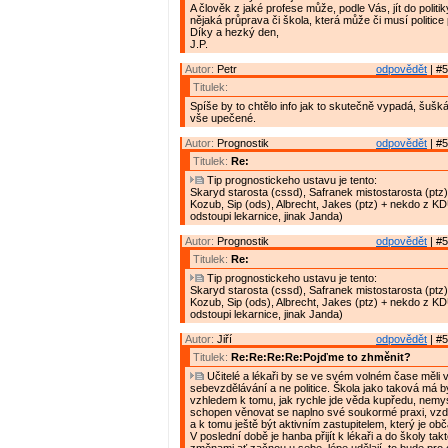
A člověk z jaké profese může, podle Vás, jít do politik
nějaká průprava či škola, která může či musí politic
Díky a hezký den,
J.P.
Autor:
Petr
odpovědět
| #5
Titulek:
Spíše by to chtělo info jak to skutečně vypadá, šušká 
vše upečené.
Autor:
Prognostik
odpovědět
| #5
Titulek:
Re:
Tip prognostickeho ustavu je tento:
Skaryd starosta (cssd), Safranek mistostarosta (ptz)
Kozub, Sip (ods), Albrecht, Jakes (ptz) + nekdo z K
odstoupi lekarnice, jinak Janda)
Autor:
Prognostik
odpovědět
| #5
Titulek:
Re:
Tip prognostickeho ustavu je tento:
Skaryd starosta (cssd), Safranek mistostarosta (ptz)
Kozub, Sip (ods), Albrecht, Jakes (ptz) + nekdo z K
odstoupi lekarnice, jinak Janda)
Autor:
Jiří
odpovědět
| #5
Titulek:
Re:Re:Re:Re:Pojďme to zhměnit?
Učitelé a lékaři by se ve svém volném čase měli 
sebevzdělávání a ne politice. Škola jako taková má bý
vzhledem k tomu, jak rychle jde věda kupředu, nemysl
schopen věnovat se naplno své soukormé praxi, vzd
a k tomu ještě být aktivním zastupitelem, který je o
V poslední době je hanba přijít k lékaři a do školy tak