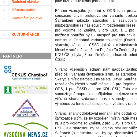
jaké fázi se povolební jednání ocitla.
Radniční okénko
Městská policie
Během včerejšího jednání s ODS jsme prosa
současné chvíli preferovanou variantu trojko
Komunální politika
Šafránkem jakožto starostou a zástupce
místostarostou (s následujicím rozdělením křesel
pro Pojďme To Změnit, 3 pro ODS a 1 pro 
KULTURNÍ AKCE
možnost bohužel byla - alespoň pro tuto chvíli
odmítnuta. Obdobná varianta trojkoalice (David 
starosta, zástupce ČSSD jakožto místostarost
křesel v radě města - 3 pro Pojďme To Změnit, 3
KDU-ČSL) byla již na dřívějších jednáních odmít
PARTNEŘI
ČSSD.
V rámci včerejších jednání nám naopak zást
předložili variantu čtyřkoalice s tím, že starosto
Škaryd a místostarostou by se stal David Šafráne
rozdělením křesel v radě města - 3 pro Pojďme 
ODS, 1 pro ČSSD a 1 pro KDU-ČSL). Tato vari
samozřejmě naprosto nepřijatelná - nejenže se v
vítězná strana vzdáváme postu starosty, ale 
výměnou za tento náš ústupek ani většinu v radě
V rámci snahy odblokovat jednání jsme podali k
čtyřkoalice s tím, že by rozdělení míst v radě měs
(tj. 3 pro Pojďme To Změnit, 2 pro ODS, 1 pro Č
ČSL), ale starostou by se logicky stal lídr vít
Šafránek (a místostarostou by byl představitel