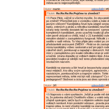
změnami ať začnou u sebe, lépe udělají, to bude pr
města asi to nejprospěšnější.
Autor:
martin
odpovědět
| #5
Titulek:
Re:Re:Re:Re:Pojďme to zhměnit?
Pane Piklo, vážně si všichni myslíte, že obyvatelé
po změně? Přemýšleli jste o výsledku voleb a máte do
jasným vítězem? Kandidátka hnutí byla údajně sestav
topky, zelených a pirátů a několika kandidátů neurčité
strany tedy neměly dostatek lidí na sestavení samo
kompletních kandidátek, proto uzavřely koalici již př
vám jasně ukázali co chtějí, když z 21 kandidátů vybral
minulém období v zastupitelstvu fungovali. Několik z
sedělo v radě města. To Vám přijde jako volání po zm
představitelé avizované ZMĚNY - Piráti se do zastupi
místa kandidátky vůbec nedostali a teď jen jejich rodin
zákeřně útočí, pomlouvají a napadají v diskusích. Kd
míst v zastupitelstvu pro koalici několika stran je ve
a každá strana dopadla ve volbách daleko lépe. A k
povolební koalice je silnější než tento předvolební s
revolučním názvem.
Kandidát na starostu a lídr hnutí je bezpochyby popu
mezi mládeží. A to díky svým sprostým, agresivním,
rasistickým, pomlouvačným a trapným videím. Tohle
reprezentant města, tohle má být náš zástupce? Co 
pedagogové? Slušnost a úcta jsou asi dnes sprostá s
Autor:
Jiří
odpovědět
| #5
Titulek:
Re:Re:Re:Re:Re:Pojďme to zhměnit?
Naprosto s vámi souhlasím. Ještě je podle mě do
to, že polovina občanů Chotěboře vůbec u voleb nebyl
zřejmě spokojeni, takže bych o nějakém velkém ús
volbách nemluvil. A ten poslední odstave...pravda pr
trapná videa, to není vhodný kandidát na starostu an