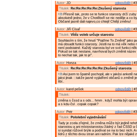
Autor:
JD
odpovědět
| #3
Titulek:
Re:Re:Re:Re:Re:Zkušený starosta
Přesně tak, proto se te funkce starosty drží zuby
absolutně jedno, že v Chotěboři se nic neděje a co by
Občané jasně dali najevo,co chteji! Chtějí změnu!
Autor:
Jiří Císař
odpovědět
| #3
Titulek:
Vítěz voleb určuje starostu
Souhlasím s tím, že hnutí "Pojďme To Změnit" jako ja
má obsadit funkci starosty. Jestli na to má věk nebo
není podstatné. Každý starosta byl ve své funkci ně
Pokud se tak nestane, navrhoval bych změnit název
to nechat tak, jak to je".
Autor:
Honza
odpovědět
| #3
Titulek:
Re:Re:Re:Re:Re:Re:Zkušený starosta
Asi jsem to špatně pochopil, ale v jakési anketě n
jaksi jinak :::takže jasné vyjádření občanů o změně je
líbí..
Autor:
karel pešek
odpovědět
| #3
Titulek:
změna s čssd a s ods... hmm . když mohla být opra
a s kdu-čsl . copak copak?
Autor:
Petr
odpovědět
| #3
Titulek:
Pololební vyjednávání
Tady je zcela zřejmé, že změna může být jedině teh
starostou a ani místostarostou žádný z řad ČSSD a
si sundat růžové brýle a podívat se na to bez nich. 
lídrů z těchto dvou stran ani radním. Pak lze nějaké