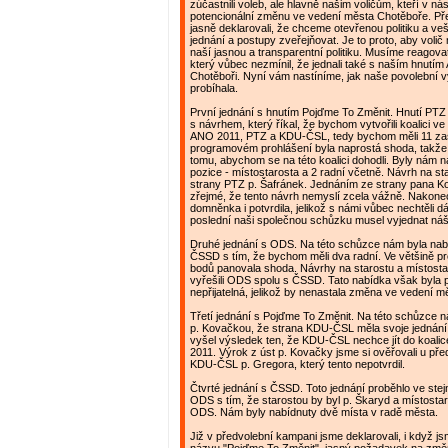
zúčastnili voleb, ale hlavně našim voličům, kteří v nás
potencionální změnu ve vedení města Chotěboře. Př
jasně deklarovali, že chceme otevřenou politiku a v
jednání a postupy zveřejňovat. Je to proto, aby volič
naší jasnou a transparentní politiku. Musíme reagova
který vůbec nezmínil, že jednali také s naším hnutí
Chotěboři. Nyní vám nastíníme, jak naše povolební 
probíhala.
První jednání s hnutím Pojďme To Změnit. Hnutí PTZ 
s návrhem, který říkal, že bychom vytvořili koalici ve
ANO 2011, PTZ a KDU-ČSL, tedy bychom měli 11 zast
programovém prohlášení byla naprostá shoda, takže 
tomu, abychom se na této koalici dohodli. Byly nám n
pozice - místostarosta a 2 radní včetně. Návrh na st
strany PTZ p. Šafránek. Jednáním ze strany pana Ko
zřejmé, že tento návrh nemyslí zcela vážně. Nakonec
domněnka i potvrdila, jelikož s námi vůbec nechtěli dá
poslední naši společnou schůzku musel vyjednat náš 
Druhé jednání s ODS. Na této schůzce nám byla nabí
ČSSD s tím, že bychom měli dva radní. Ve většině 
bodů panovala shoda. Návrhy na starostu a místosta
vyřešili ODS spolu s ČSSD. Tato nabídka však byla 
nepřijatelná, jelikož by nenastala změna ve vedení 
Třetí jednání s Pojďme To Změnit. Na této schůzce 
p. Kovačkou, že strana KDU-ČSL měla svoje jednání
vyšel výsledek ten, že KDU-ČSL nechce jít do koali
2011. Výrok z úst p. Kovačky jsme si ověřovali u př
KDU-ČSL p. Gregora, který tento nepotvrdil.
Čtvrté jednání s ČSSD. Toto jednání proběhlo ve ste
ODS s tím, že starostou by byl p. Škaryd a místosta
ODS. Nám byly nabídnuty dvě místa v radě města.
Již v předvolební kampani jsme deklarovali, i když j