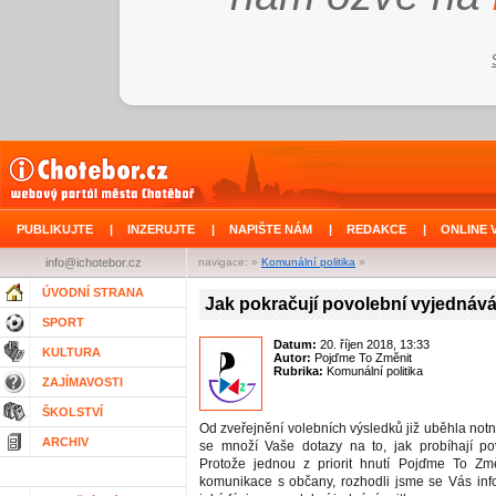
PUBLIKUJTE
|
INZERUJTE
|
NAPIŠTE NÁM
|
REDAKCE
|
ONLINE 
info@ichotebor.cz
navigace: »
Komunální politika
»
ÚVODNÍ STRANA
Jak pokračují povolební vyjednáv
SPORT
Datum:
20. říjen 2018, 13:33
KULTURA
Autor:
Pojďme To Změnit
Rubrika:
Komunální politika
ZAJÍMAVOSTI
ŠKOLSTVÍ
Od zveřejnění volebních výsledků již uběhla not
ARCHIV
se množí Vaše dotazy na to, jak probíhají po
Protože jednou z priorit hnutí Pojďme To Změ
komunikace s občany, rozhodli jsme se Vás inf