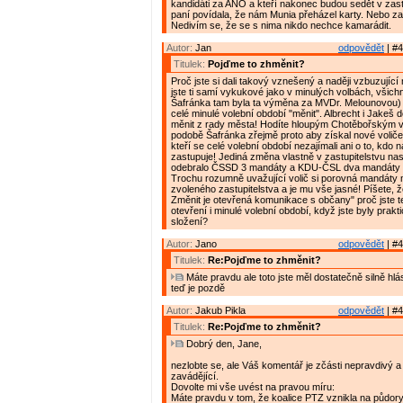
kandidáti za ANO a kteří nakonec budou sedět v zast
paní povídala, že nám Munia přeházel karty. Nebo z
Nedivím se, že se s nima nikdo nechce kamarádit.
Autor:
Jan
odpovědět
| #4
Titulek:
Pojďme to zhměnit?
Proč jste si dali takový vznešený a naději vzbuzujíc
jste ti samí vykukové jako v minulých volbách, všich
Šafránka tam byla ta výměna za MVDr. Melounovou) 
celé minulé volební období "měnit". Albrecht i Jakeš 
měnit z rady města! Hodíte hloupým Chotěbořským v
podobě Šafránka zřejmě proto aby získal nové voliče
kteří se celé volební období nezajímali ani o to, kdo
zastupuje! Jediná změna vlastně v zastupitelstvu na
odebralo ČSSD 3 mandáty a KDU-ČSL dva mandáty
Trochu rozumně uvažující volič si porovná mandáty 
zvoleného zastupitelstva a je mu vše jasné! Píšete, 
Změnit je otevřená komunikace s občany" proč jste t
otevření i minulé volební období, když jste byly prak
složení?
Autor:
Jano
odpovědět
| #4
Titulek:
Re:Pojďme to zhměnit?
Máte pravdu ale toto jste měl dostatečně silně hlá
teď je pozdě
Autor:
Jakub Pikla
odpovědět
| #4
Titulek:
Re:Pojďme to zhměnit?
Dobrý den, Jane,
nezlobte se, ale Váš komentář je zčásti nepravdivý a 
zavádějící.
Dovolte mi vše uvést na pravou míru:
Máte pravdu v tom, že koalice PTZ vznikla na půdory