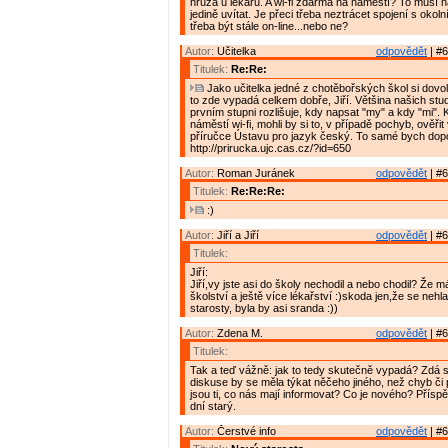
hrůza u lékařů. A wi-fi zdarma na náměstí? To musí na
jedině uvítat. Je přeci třeba neztrácet spojení s okol
třeba být stále on-line...nebo ne?
Autor:
Učitelka
odpovědět
| #6
Titulek:
Re:Re:
Jako učitelka jedné z chotěbořských škol si dovol
to zde vypadá celkem dobře, Jiří. Většina našich stud
prvním stupni rozlišuje, kdy napsat "my" a kdy "mi".
náměstí wi-fi, mohli by si to, v případě pochyb, ověřit
příručce Ústavu pro jazyk český. To samé bych dop
http://prirucka.ujc.cas.cz/?id=650
Autor:
Roman Juránek
odpovědět
| #6
Titulek:
Re:Re:Re:
:)
Autor:
Jiří a Jiří
odpovědět
| #6
Titulek:
Jiří:
Jiří,vy jste asi do školy nechodil a nebo chodil? Že m
školství a ještě více lékařství :)skoda jen,že se nehl
starosty, byla by asi sranda :))
Autor:
Zdena M.
odpovědět
| #6
Titulek:
Tak a teď vážně: jak to tedy skutečně vypadá? Zdá s
diskuse by se měla týkat něčeho jiného, než chyb či
jsou ti, co nás mají informovat? Co je nového? Přísp
dní starý.
Autor:
Čerstvé info
odpovědět
| #6