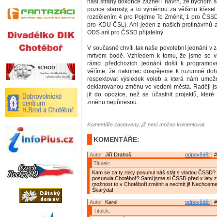
naší strany dokonce zazněl i návrh, že bychom s
pozice starosty, a to výměnou za většinu křesel
rozdělením 4 pro Pojďme To Změnit, 1 pro ČSS
pro KDU-ČSL). Ani jeden z našich protinávrhů a
ODS ani pro ČSSD přijatelný.
V současné chvíli tak naše povolební jednání v 
mrtvém bodě. Vzhledem k tomu, že jsme se v
rámci předchozích jednání došli k programo
věříme, že nakonec dospějeme k rozumné doh
respektovat výsledek voleb a která nám umožn
deklarovanou změnu ve vedení města. Raději j
jít do opozice, než se účastnit projektů, kter
změnu nepřinesou.
Komentáře zastaveny, již není možno komentovat.
KOMENTÁŘE:
Autor:
Jiří Drahoš
odpovědět
| #
Titulek:
Kam se za ty roky posunul náš stát s vladou ČSSD?
posunula Chotěboř? Sami jsme si ČSSD před x lety zv
možnost to v Chotěboři změnit a nechtít ji! Nechcem
Škarýda!
Autor:
Karel
odpovědět
| #
Titulek: