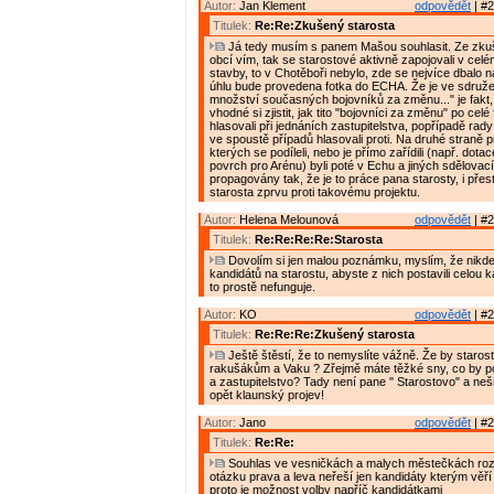
Autor:
Jan Klement
odpovědět
| #2
Titulek:
Re:Re:Zkušený starosta
Já tedy musím s panem Mašou souhlasit. Ze zkuš
obcí vím, tak se starostové aktivně zapojovali v cel
stavby, to v Chotěboři nebylo, zde se nejvíce dbalo n
úhlu bude provedena fotka do ECHA. Že je ve sdružen
množství současných bojovníků za změnu..." je fakt
vhodné si zjistit, jak tito "bojovníci za změnu" po cel
hlasovali při jednáních zastupitelstva, popřípadě rady
ve spoustě případů hlasovali proti. Na druhé straně p
kterých se podíleli, nebo je přímo zařídili (např. dota
povrch pro Arénu) byli poté v Echu a jiných sdělovac
propagovány tak, že je to práce pana starosty, i přes
starosta zprvu proti takovému projektu.
Autor:
Helena Melounová
odpovědět
| #2
Titulek:
Re:Re:Re:Re:Starosta
Dovolím si jen malou poznámku, myslím, že nikde 
kandidátů na starostu, abyste z nich postavili celou k
to prostě nefunguje.
Autor:
KO
odpovědět
| #2
Titulek:
Re:Re:Re:Zkušený starosta
Ještě štěstí, že to nemyslíte vážně. Že by staro
rakušákům a Vaku ? Zřejmě máte těžké sny, co by p
a zastupitelstvo? Tady není pane " Starostovo" a neši
opět klaunský projev!
Autor:
Jano
odpovědět
| #2
Titulek:
Re:Re:
Souhlas ve vesničkách a malych městečkách roz
otázku prava a leva neřeší jen kandidáty kterým věří 
proto je možnost volby napříč kandidátkami