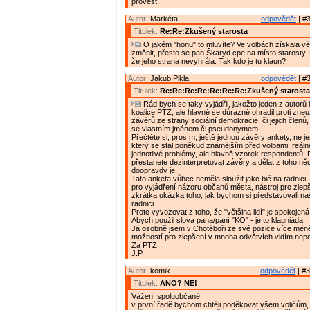
provést.
Autor:
Markéta
odpovědět
| #3
Titulek:
Re:Re:Zkušený starosta
O jakém "honu" to mluvíte? Ve volbách získala vě
změnit, přesto se pan Škaryd cpe na místo starosty. 
že jeho strana nevyhrála. Tak kdo je tu klaun?
Autor:
Jakub Pikla
odpovědět
| #3
Titulek:
Re:Re:Re:Re:Re:Re:Re:Zkušený starosta
Rád bych se taky vyjádřil, jakožto jeden z autorů 
koalice PTZ, ale hlavně se důrazně ohradil proti zneuž
závěrů ze strany sociální demokracie, či jejich členů,
se vlastním jménem či pseudonymem.
Přečtěte si, prosím, ještě jednou závěry ankety, ne je
který se stal poněkud známějším před volbami, reál
jednotlivé problémy, ale hlavně vzorek respondentů.
přestanete dezinterpretovat závěry a dělat z toho něc
doopravdy je.
Tato anketa vůbec neměla sloužit jako bič na radnici, 
pro vyjádření názoru občanů města, nástroj pro zle
zkrátka ukázka toho, jak bychom si představovali n
radnici.
Proto vyvozovat z toho, že "většina lidí" je spokojená
Abych použil slova pana/paní "KO" - je to klauniáda.
Já osobně jsem v Chotěboři ze své pozice více méně
možností pro zlepšení v mnoha odvětvích vidím nepo
Za PTZ
J.P.
Autor:
komik
odpovědět
| #3
Titulek:
ANO? NE!
Vážení spoluobčané,
v první řadě bychom chtěli poděkovat všem voličům, 