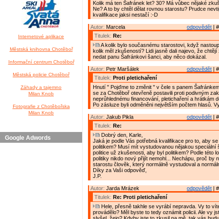
Kolik má ten Šafránek let? 30? Má vůbec nějaké zkuše
Ne? A to by chtěl dělat rovnou starostu? Prudce nevt
kvalifikace jaksi nestačí :-D
Autor:
Marcela
odpovědět
| #
Titulek:
Re:
Internetové aplikace
A kolik bylo současnému starostovi, když nastoup
Městská knihovna Chotěboř
kolik měl zkušeností? Lidi jasně dali najevo, že chtěj
nedat panu Šafránkovi šanci, aby něco dokázal.
Informační centrum Chotěboř
Autor:
Petr Maršálek
odpovědět
| #
Městská policie Chotěboř
Titulek:
Proti pletichaření
Hnutí " Pojďme to změnit " v čele s panem Šafránkem j
Záhady a tajemno
se za Chotěboř otevřeně postavili proti podivným z
Milan Knob
neprůhlednému financování, pletichaření a hrátkám do
Po zásluze byli odměněni největším počtem hlasů. Vyt
Fotografie z Chotěbořska
Milan Knob
Autor:
Jakub Pikla
odpovědět
| #
Titulek:
Re:
Dobrý den, Karle,
Google Adwords
Jaká je podle Vás potřebná kvalifikace pro to, aby se
politikem? Musí mít vystudovanou nějakou speciální 
politice už zkušenosti, aby byl politikem? Podle této l
politiky nikdo nový přijít nemohl... Nechápu, proč by 
starostu člověk, který normálně vystudoval a normál
Díky za Vaši odpověď,
J.P.
Autor:
Jarda Mrázek
odpovědět
| #
Titulek:
Re: Proti pletichaření
Hele, přesně takhle se vyrábí nepravda. Vy to víte
provádělo? Měl byste to tedy oznámit policii. Ale vy js
slyšel, žejo? Kdyby jste to zkusil na mě, tak vás bud