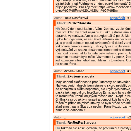
Upozorňuji na diskusi, která se nad tímto článkem ote
stránkách nnutí Pojďme to změnit, obzvl. komentář J
přijde podnětný. Pro zájemce: https://www.facebook
q=poj%C4%8Fme%20to%20zm%C4%9Bnit
Autor:
Lucie Dostálková
odpovědět
| #1
Titulek:
Re:Re:Starosta
Dobrý den, souhlasím s Vámi, že mezi zvolenými z
moc lidí, kteří by chtěli nějakou z funkcí (starosta/mí
opravdu vykonávat. A to je opravdu reálná potíž. Nic
úplně fér vyjádření, že se David Šafránek na něco tř
já, je prostě ochoten opustit své poměrně dobré zam
vykonávat funkci starosty. Jak vyplývá z textu výše,
vyjednávání ve snaze dosáhnout kompromisu dokonc
možnost přenechat funkci starosty někomu jinému. A 
ostatním stranám bylo málo. Vezmeme-li v potaz, že s
jednoznačně vítězného hnutí, hlava mi to nebere. Otá
se na co třese....
Autor:
Miroslav Maša
odpovědět
| #1
Titulek:
Zkušený starosta
Moje osobní zkušenost s prací starosty na stavbách 
Na kontrolních dnech jsem starostu skoro neviděl, o
se nezajímal s ničím nepomohl, ale když bylo hotovo, 
páska tak tam byl pro fotečku do Echa, aby bylo vidět
to diametrální rozdíl od jiných měst a obcí. Např. sta
či Hlinska svou aktivní účastí a pomocí kde bylo třeb
řešením přímo na místě stavby, to byla práce pro mě
zkušeností pana Škaryda nechci. Pane Kozub, zamys
zkuste se dohodnout.
Autor:
L.
odpovědět
| #2
Titulek:
Re:Re:Re:Starosta
Takto to ale zase vyzniva, ze pro funkci starosty j