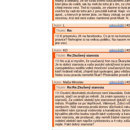
hodny a obetavy, ze se vzda sveho soucasneho zames
kteri jdou do voleb, tak by meli do toho jit s tim, ze ch
chteji mesto vest. Ted to vypada, ze vlastne to byla j
vsichni by radi do toho jen z povzdálí kafrali. Napr. vsi
apod., u kterych je temer jiste, ze hlasy ziskaji, se 
nezenou. A to ted neni vubec namirene proti Mudr. N.
Autor:
L
odpovědět
| #2
Titulek:
Re:
K prispevku JK na facebooku. Co je to na komunal
pravice? Nehrajme si na velkou politiku. Na nasem m
jine veci.
Autor:
KO
odpovědět
| #2
Titulek:
Re:Zkušený starosta
No a já si myslím, že současný hon na p.Škaryda 
Je to dobrý starosta a vaše pozdní odvážnost to jen
zastupitelstvu sedělo velké množství současných b
kteří hrdinně mlčeli, zřejmě byli spokojeni, jako větši
Nebo svou pravdu nemohli říkat? Předvádíte prostě kl
Autor:
Maša Miroslav
odpovědět
| #2
Titulek:
Re:Re:Zkušený starosta
Osobní dlouholetá zkušenost není klauniáda. Dob
pozná, stačí se projít po městě. Já znám spoustu s
starostů, Za volební období tyto starostové dokáží 
město. Projděte se po Vepříkově, Vilémově, Ždírci n
nemluvím. Náš starosta prodá domov důchodců rak
osvětlení nám zpravují vodovody a kanalizace, byto
bývalého plicního budou stavět také vodovody a kan
není starosta, ale prodavač, aby neměl žádné starost
volební období tam napíše cyklostezku a 4 roky zdů
nejde. Fakt dobrý starosta?