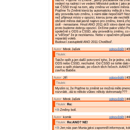
názvu "Pojďme To Změnit", jasný požadavek na zm
vedení na radnici i ve vedení Městské policie ( jako j
tak ČSSD trvají na tom, aby změna ve vedení města 
Pojďme To Změnit která by automaticky měla jít s h
aby provedla tuto změnu, s námi dále nepočítá!!! Ne
než přijmout místo v opozici, kterou jsme ale nechtěli 
občané města dali jasně najevo pro změnu, která zře
úsilí - nenastane. Hnutí ANO 2011 drží slovo dané na
proto budeme dobrou opozicí. Držíme palce vítězi P
společně s ODS a ČSSD, aby provedli tu změnu, co 
a "věříme" že je nezklamou. Nebo v opačném případ
reparátů voleb.
Budoucí zastupitelé ANO 2011 Chotěboř.
Autor:
Mirek Jašek
odpovědět
| #3
Titulek:
Takže opět a jen další potvrzení toho, že je jedno, zda
ODS nebo ČSSD, nechutné. Od ČSSD se tohle dalo 
zase a opět zklamalo, po všech těch řečech. A ANO? 
zavřou Babiše.
Autor:
Jiří
odpovědět
| #3
Titulek:
Myslím si, že Pojďme to změnit se možná mělo jmen
rozvrátit...dá to někdo vůbec někdy dohromady???
Autor:
Mirek Jašek
odpovědět
| #4
Titulek:
Re:
Změny bolí.
Autor:
komik
odpovědět
| #4
Titulek:
Re:ANO? NE!
Jen nás pan Munia jaksi zapomněl informovat, kdo