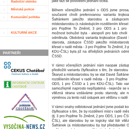
jaké fázi se povolební jednání ocitla.
Radniční okénko
Městská policie
Během včerejšího jednání s ODS jsme prosa
současné chvíli preferovanou variantu trojko
Komunální politika
Šafránkem jakožto starostou a zástupce
místostarostou (s následujicím rozdělením křesel
pro Pojďme To Změnit, 3 pro ODS a 1 pro 
KULTURNÍ AKCE
možnost bohužel byla - alespoň pro tuto chvíli
odmítnuta. Obdobná varianta trojkoalice (David 
starosta, zástupce ČSSD jakožto místostarost
křesel v radě města - 3 pro Pojďme To Změnit, 3
KDU-ČSL) byla již na dřívějších jednáních odmít
PARTNEŘI
ČSSD.
V rámci včerejších jednání nám naopak zást
předložili variantu čtyřkoalice s tím, že starosto
Škaryd a místostarostou by se stal David Šafráne
rozdělením křesel v radě města - 3 pro Pojďme 
ODS, 1 pro ČSSD a 1 pro KDU-ČSL). Tato vari
samozřejmě naprosto nepřijatelná - nejenže se v
vítězná strana vzdáváme postu starosty, ale 
výměnou za tento náš ústupek ani většinu v radě
V rámci snahy odblokovat jednání jsme podali k
čtyřkoalice s tím, že by rozdělení míst v radě měs
(tj. 3 pro Pojďme To Změnit, 2 pro ODS, 1 pro Č
ČSL), ale starostou by se logicky stal lídr vít
Šafránek (a místostarostou by byl představitel