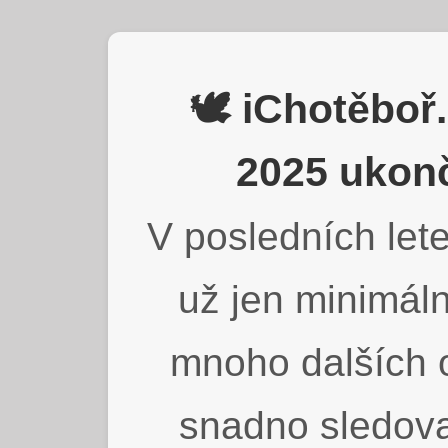
🕊️ iChotěbo
2025 ukonč
V posledních lete
už jen minimáln
mnoho dalších o
snadno sledova