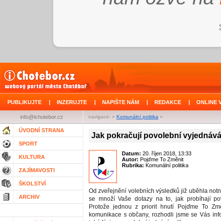
PUBLIKUJTE
|
INZERUJTE
|
NAPIŠTE NÁM
|
REDAKCE
|
ONLINE 
info@ichotebor.cz
navigace: »
Komunální politika
»
ÚVODNÍ STRANA
Jak pokračují povolební vyjednáv
SPORT
Datum:
20. říjen 2018, 13:33
KULTURA
Autor:
Pojďme To Změnit
Rubrika:
Komunální politika
ZAJÍMAVOSTI
ŠKOLSTVÍ
Od zveřejnění volebních výsledků již uběhla not
ARCHIV
se množí Vaše dotazy na to, jak probíhají po
Protože jednou z priorit hnutí Pojďme To Změ
komunikace s občany, rozhodli jsme se Vás inf