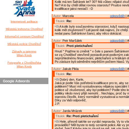
Kolik má ten Šafránek let? 30? Má vůbec nějaké zkuše
Ne? A to by chtěl dělat rovnou starostu? Prudce nevt
kvalifikace jaksi nestačí :-D
Autor:
Marcela
odpovědět
| #
Titulek:
Re:
Internetové aplikace
A kolik bylo současnému starostovi, když nastoup
Městská knihovna Chotěboř
kolik měl zkušeností? Lidi jasně dali najevo, že chtěj
nedat panu Šafránkovi šanci, aby něco dokázal.
Informační centrum Chotěboř
Autor:
Petr Maršálek
odpovědět
| #
Městská policie Chotěboř
Titulek:
Proti pletichaření
Hnutí " Pojďme to změnit " v čele s panem Šafránkem j
Záhady a tajemno
se za Chotěboř otevřeně postavili proti podivným z
Milan Knob
neprůhlednému financování, pletichaření a hrátkám do
Po zásluze byli odměněni největším počtem hlasů. Vyt
Fotografie z Chotěbořska
Milan Knob
Autor:
Jakub Pikla
odpovědět
| #
Titulek:
Re:
Dobrý den, Karle,
Google Adwords
Jaká je podle Vás potřebná kvalifikace pro to, aby se
politikem? Musí mít vystudovanou nějakou speciální 
politice už zkušenosti, aby byl politikem? Podle této l
politiky nikdo nový přijít nemohl... Nechápu, proč by 
starostu člověk, který normálně vystudoval a normál
Díky za Vaši odpověď,
J.P.
Autor:
Jarda Mrázek
odpovědět
| #
Titulek:
Re: Proti pletichaření
Hele, přesně takhle se vyrábí nepravda. Vy to víte
provádělo? Měl byste to tedy oznámit policii. Ale vy js
slyšel, žejo? Kdyby jste to zkusil na mě, tak vás bud