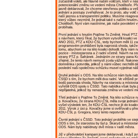
zúčastnili voleb, ale hlavně našim voličům, kteří v nás
potencionální změnu ve vedení města Chotěboře. Př
jasně deklarovali, že chceme otevřenou politiku a v
jednání a postupy zveřejňovat. Je to proto, aby volič
naší jasnou a transparentní politiku. Musíme reagova
který vůbec nezmínil, že jednali také s naším hnutí
Chotěboři. Nyní vám nastíníme, jak naše povolební 
probíhala.
První jednání s hnutím Pojďme To Změnit. Hnutí PTZ 
s návrhem, který říkal, že bychom vytvořili koalici ve
ANO 2011, PTZ a KDU-ČSL, tedy bychom měli 11 zast
programovém prohlášení byla naprostá shoda, takže 
tomu, abychom se na této koalici dohodli. Byly nám n
pozice - místostarosta a 2 radní včetně. Návrh na st
strany PTZ p. Šafránek. Jednáním ze strany pana Ko
zřejmé, že tento návrh nemyslí zcela vážně. Nakonec
domněnka i potvrdila, jelikož s námi vůbec nechtěli dá
poslední naši společnou schůzku musel vyjednat náš 
Druhé jednání s ODS. Na této schůzce nám byla nabí
ČSSD s tím, že bychom měli dva radní. Ve většině 
bodů panovala shoda. Návrhy na starostu a místosta
vyřešili ODS spolu s ČSSD. Tato nabídka však byla 
nepřijatelná, jelikož by nenastala změna ve vedení 
Třetí jednání s Pojďme To Změnit. Na této schůzce 
p. Kovačkou, že strana KDU-ČSL měla svoje jednání
vyšel výsledek ten, že KDU-ČSL nechce jít do koali
2011. Výrok z úst p. Kovačky jsme si ověřovali u př
KDU-ČSL p. Gregora, který tento nepotvrdil.
Čtvrté jednání s ČSSD. Toto jednání proběhlo ve ste
ODS s tím, že starostou by byl p. Škaryd a místosta
ODS. Nám byly nabídnuty dvě místa v radě města.
Již v předvolební kampani jsme deklarovali, i když j