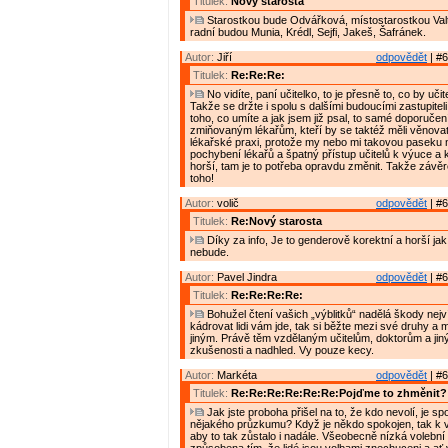
Titulek:
Nový starosta
Starostkou bude Odvářková, místostarostkou Valt
radní budou Munia, Krédl, Sejfi, Jakeš, Šafránek.
Autor:
Jiří
odpovědět
| #6
Titulek:
Re:Re:Re:
No vidíte, paní učitelko, to je přesně to, co by učite
Takže se držte i spolu s dalšími budoucími zastupiteli
toho, co umíte a jak jsem již psal, to samé doporučení
zmiňovaným lékařům, kteří by se taktéž měli věnovat
lékařské praxi, protože my nebo mi takovou paseku 
pochybení lékařů a špatný přístup učitelů k výuce a 
horší, tam je to potřeba opravdu změnit. Takže závě
toho!
Autor:
volič
odpovědět
| #6
Titulek:
Re:Nový starosta
Díky za info, Je to genderově korektní a horší ja
nebude.
Autor:
Pavel Jindra
odpovědět
| #6
Titulek:
Re:Re:Re:Re:
Bohužel čtení vašich „výblitků“ nadělá škody nejv
kádrovat lidi vám jde, tak si běžte mezi své druhy a
jiným. Právě těm vzdělaným učitelům, doktorům a jiný
zkušenosti a nadhled. Vy pouze kecy.
Autor:
Markéta
odpovědět
| #6
Titulek:
Re:Re:Re:Re:Re:Re:Pojďme to zhměnit?
Jak jste proboha přišel na to, že kdo nevolí, je s
nějakého průzkumu? Když je někdo spokojen, tak k v
aby to tak zůstalo i nadále. Všeobecně nízká volební 