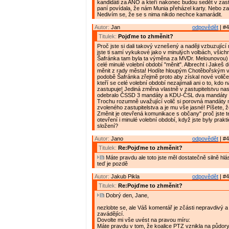
kandidáti za ANO a kteří nakonec budou sedět v zast
paní povídala, že nám Munia přeházel karty. Nebo z
Nedivím se, že se s nima nikdo nechce kamarádit.
Autor:
Jan
odpovědět
| #4
Titulek:
Pojďme to zhměnit?
Proč jste si dali takový vznešený a naději vzbuzujíc
jste ti samí vykukové jako v minulých volbách, všich
Šafránka tam byla ta výměna za MVDr. Melounovou) 
celé minulé volební období "měnit". Albrecht i Jakeš 
měnit z rady města! Hodíte hloupým Chotěbořským v
podobě Šafránka zřejmě proto aby získal nové voliče
kteří se celé volební období nezajímali ani o to, kdo
zastupuje! Jediná změna vlastně v zastupitelstvu na
odebralo ČSSD 3 mandáty a KDU-ČSL dva mandáty
Trochu rozumně uvažující volič si porovná mandáty 
zvoleného zastupitelstva a je mu vše jasné! Píšete, 
Změnit je otevřená komunikace s občany" proč jste t
otevření i minulé volební období, když jste byly prak
složení?
Autor:
Jano
odpovědět
| #4
Titulek:
Re:Pojďme to zhměnit?
Máte pravdu ale toto jste měl dostatečně silně hlá
teď je pozdě
Autor:
Jakub Pikla
odpovědět
| #4
Titulek:
Re:Pojďme to zhměnit?
Dobrý den, Jane,
nezlobte se, ale Váš komentář je zčásti nepravdivý a 
zavádějící.
Dovolte mi vše uvést na pravou míru:
Máte pravdu v tom, že koalice PTZ vznikla na půdory