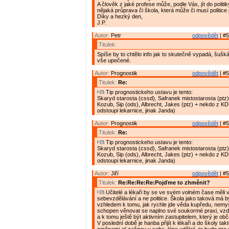
A člověk z jaké profese může, podle Vás, jít do politik
nějaká průprava či škola, která může či musí politic
Díky a hezký den,
J.P.
Autor:
Petr
odpovědět
| #5
Titulek:
Spíše by to chtělo info jak to skutečně vypadá, šušká 
vše upečené.
Autor:
Prognostik
odpovědět
| #5
Titulek:
Re:
Tip prognostickeho ustavu je tento:
Skaryd starosta (cssd), Safranek mistostarosta (ptz)
Kozub, Sip (ods), Albrecht, Jakes (ptz) + nekdo z K
odstoupi lekarnice, jinak Janda)
Autor:
Prognostik
odpovědět
| #5
Titulek:
Re:
Tip prognostickeho ustavu je tento:
Skaryd starosta (cssd), Safranek mistostarosta (ptz)
Kozub, Sip (ods), Albrecht, Jakes (ptz) + nekdo z K
odstoupi lekarnice, jinak Janda)
Autor:
Jiří
odpovědět
| #5
Titulek:
Re:Re:Re:Re:Pojďme to zhměnit?
Učitelé a lékaři by se ve svém volném čase měli 
sebevzdělávání a ne politice. Škola jako taková má bý
vzhledem k tomu, jak rychle jde věda kupředu, nemysl
schopen věnovat se naplno své soukormé praxi, vzd
a k tomu ještě být aktivním zastupitelem, který je o
V poslední době je hanba přijít k lékaři a do školy tak