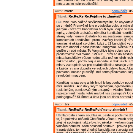
změnami ať začnou u sebe, lépe udělají, to bude pr
města asi to nejprospěšnější.
Autor:
martin
odpovědět
| #5
Titulek:
Re:Re:Re:Re:Pojďme to zhměnit?
Pane Piklo, vážně si všichni myslíte, že obyvatelé
po změně? Přemýšleli jste o výsledku voleb a máte do
jasným vítězem? Kandidátka hnutí byla údajně sestav
topky, zelených a pirátů a několika kandidátů neurčité
strany tedy neměly dostatek lidí na sestavení samo
kompletních kandidátek, proto uzavřely koalici již př
vám jasně ukázali co chtějí, když z 21 kandidátů vybral
minulém období v zastupitelstvu fungovali. Několik z
sedělo v radě města. To Vám přijde jako volání po zm
představitelé avizované ZMĚNY - Piráti se do zastupi
místa kandidátky vůbec nedostali a teď jen jejich rodin
zákeřně útočí, pomlouvají a napadají v diskusích. Kd
míst v zastupitelstvu pro koalici několika stran je ve
a každá strana dopadla ve volbách daleko lépe. A k
povolební koalice je silnější než tento předvolební s
revolučním názvem.
Kandidát na starostu a lídr hnutí je bezpochyby popu
mezi mládeží. A to díky svým sprostým, agresivním,
rasistickým, pomlouvačným a trapným videím. Tohle
reprezentant města, tohle má být náš zástupce? Co 
pedagogové? Slušnost a úcta jsou asi dnes sprostá s
Autor:
Jiří
odpovědět
| #5
Titulek:
Re:Re:Re:Re:Re:Pojďme to zhměnit?
Naprosto s vámi souhlasím. Ještě je podle mě do
to, že polovina občanů Chotěboře vůbec u voleb nebyl
zřejmě spokojeni, takže bych o nějakém velkém ús
volbách nemluvil. A ten poslední odstave...pravda pr
trapná videa, to není vhodný kandidát na starostu an