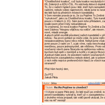
"Chotěbořské koalice", což byla koalice nezávislých
09, Zelených a KDU-ČSL. Po odchodu lidovců doplnili tu
To, že v našich řadách jsou i lidé, kteří byli zastupiteli
radními, nebylo vůbec tajemstvím, nikde jsme to nes
tito lidé byli na předních místech kandidátky.
V čem nemáte pravdu je to, že za Pojďme To Změnit k
"vykukové", jako za Chotěbořskou koalici. Tyto kandi
pouze v 6 lidech (z 21). Sám jsem toho příkladem, 
koalici jsem před 4 lety nekandidoval.
To znamená, že nová koalice Pojďme To Změnit a Da
není žádnou "hloupou vějičkou na voliče", ale mixem 
nové, mladé energie.
A abych ještě osvětlil působení našich kandidátů v 
města - Na první pohled se může zdát, že jsme měli 
neopakovatelnou šanci něco měnit. Nebyli jsme však 
jsme pouze 2 radní ze 7, a jak víme, rada neschvalu
menšinou, pouze jednomyslně, ale většinou. Proto o
současný návrh pana Škaryda na opětovnou velkou k
bychom byli opět v menšině a tvořili v ní jakýsi fíkový l
A pokud máte pocit, že působení našich současných 
předchozím zastupitelstvu nebylo dobré, jak si potom 
z nich mělo nejvíce preferenčních hlasů ze všech ka
stranami?
Přeji Vám hezký den,
Za PTZ
Jakub Pikla
Autor:
Jirka
odpovědět
| #4
Titulek:
Re:Re:Pojďme to zhměnit?
A jste si pane Piklo jistý, že lidé touží po změně, k
pestré kandidátky vybrali ty, kteří už v zastupitelstvu
z druhého místa propadl, tak voliči jasně ukázali, že
nás na ně" nestojí!