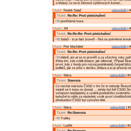
zvědavý co na to členové výběrových komisí...
Autor:
Radek Salač
odpovědět
| #
Titulek:
Re:Re: Proti pletichaření
postřelená husa
Autor:
JM
odpovědět
| #
Titulek:
Re:Re:Re: Proti pletichaření
Salači - to je fakt úroveň - říká se potrefená brouk
Autor:
Petr Maršálek
odpovědět
| #
Titulek:
Re:Re: Proti pletichaření
klidně, jen at se to prověří a za všechny roky zp
třeba tím, zda vrátili dotace, jak slibovali : Případ Š
první, kdy z fondu pro rozvoj podnikatelů čerpali blíz
politiků, jak se píše v deníku Jihlava a to je přesná ci
Autor:
Sláva
odpovědět
| #1
Titulek:
Starosta
Co nechat starostu ČSSD s tím že to nebude Škaryd 
stejně se k tomu on dostal .....tehdy byl šéf ČSSD St
verejnost nepřijatelný a vytáhli posledního zvoleného 
bohužel to mělo za následek vznik první chotěbořské
předsedovi ČSSD byl vytvořen flek.
Autor:
Sláva
odpovědět
| #1
Titulek:
Re:Starosta
Trafiky
Autor:
Luďěk
odpovědět
| #1
Titulek:
Re:Starosta