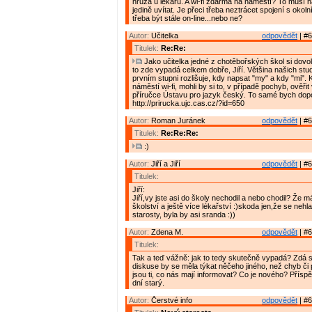
hrůza u lékařů. A wi-fi zdarma na náměstí? To musí na
jedině uvítat. Je přeci třeba neztrácet spojení s okol
třeba být stále on-line...nebo ne?
Autor:
Učitelka
odpovědět
| #6
Titulek:
Re:Re:
Jako učitelka jedné z chotěbořských škol si dovol
to zde vypadá celkem dobře, Jiří. Většina našich stud
prvním stupni rozlišuje, kdy napsat "my" a kdy "mi".
náměstí wi-fi, mohli by si to, v případě pochyb, ověřit
příručce Ústavu pro jazyk český. To samé bych dop
http://prirucka.ujc.cas.cz/?id=650
Autor:
Roman Juránek
odpovědět
| #6
Titulek:
Re:Re:Re:
:)
Autor:
Jiří a Jiří
odpovědět
| #6
Titulek:
Jiří:
Jiří,vy jste asi do školy nechodil a nebo chodil? Že m
školství a ještě více lékařství :)skoda jen,že se nehl
starosty, byla by asi sranda :))
Autor:
Zdena M.
odpovědět
| #6
Titulek:
Tak a teď vážně: jak to tedy skutečně vypadá? Zdá s
diskuse by se měla týkat něčeho jiného, než chyb či
jsou ti, co nás mají informovat? Co je nového? Přísp
dní starý.
Autor:
Čerstvé info
odpovědět
| #6