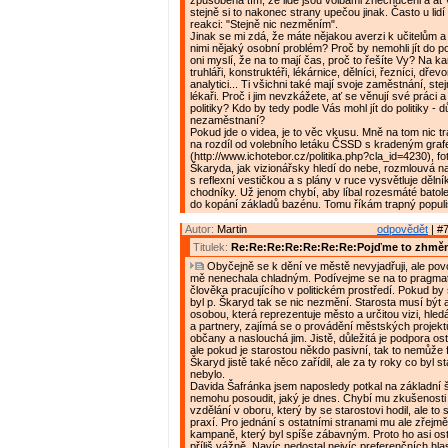
způsobena tím, že lidé jsou volbami znechuceni a ať v
stejně si to nakonec strany upečou jinak. Často u lid
reakci: "Stejně nic nezměním".
Jinak se mi zdá, že máte nějakou averzi k učitelům a
nimi nějaký osobní problém? Proč by nemohli jít do po
oni myslí, že na to mají čas, proč to řešíte Vy? Na ka
truhláři, konstruktéři, lékárnice, dělníci, řezníci, dřev
analytici... Ti všichni také mají svoje zaměstnání, stej
lékaři. Proč i jim nevzkážete, ať se věnují své práci
politiky? Kdo by tedy podle Vás mohl jít do politiky - 
nezaměstnaní?
Pokud jde o videa, je to věc vkusu. Mně na tom nic t
na rozdíl od volebního letáku ČSSD s kradeným gra
(http://www.ichotebor.cz/politika.php?cla_id=4230), fo
Škaryda, jak vizionářsky hledí do nebe, rozmlouvá na
s reflexní vestičkou a s plány v ruce vysvětluje dělní
chodníky. Už jenom chybí, aby líbal rozesmáté batole
do kopání základů bazénu. Tomu říkám trapný popul
Autor:
Martin
odpovědět
| #7
Titulek:
Re:Re:Re:Re:Re:Re:Re:Pojďme to zhměn
Obyčejně se k dění ve městě nevyjadřuji, ale povo
mě nenechala chladným. Podívejme se na to pragmat
člověka pracujícího v politickém prostředí. Pokud by
byl p. Škaryd tak se nic nezmění. Starosta musí být a
osobou, která reprezentuje město a určitou vizi, hled
a partnery, zajímá se o provádění městských projekt
občany a naslouchá jim. Jistě, důležitá je podpora os
ale pokud je starostou někdo pasivní, tak to nemůže
Škaryd jistě také něco zařídil, ale za ty roky co byl 
nebylo.
Davida Šafránka jsem naposledy potkal na základní š
nemohu posoudit, jaký je dnes. Chybí mu zkušenosti v
vzdělání v oboru, který by se starostovi hodil, ale to
praxí. Pro jednání s ostatními stranami mu ale zřejmě 
kampaně, který byl spíše zábavným. Proto ho asi os
příliš vážně. Navíc nedostal nejvíc preferenčních hla