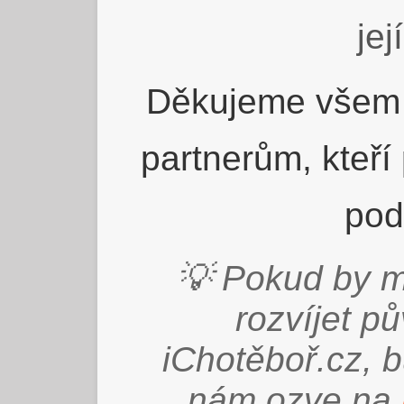
jej
Děkujeme všem 
partnerům, kteří
pod
💡 Pokud by m
rozvíjet p
iChotěboř.cz, 
nám ozve na