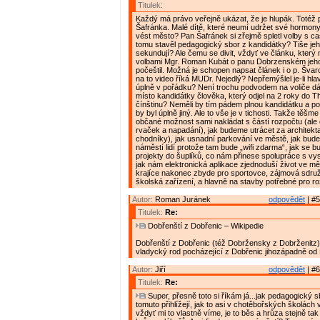
Titulek:
Každý má právo veřejně ukázat, že je hlupák. Totéž pl
Šafránka. Malé dítě, které neumí udržet své hormon
vést město? Pan Šafránek si zřejmě spletl volby s c
tomu stavěl pedagogický sbor z kandidátky? Tiše je
sekundují? Ale čemu se divit, vždyť ve článku, který
volbami Mgr. Roman Kubát o panu Dobrzenském jeho
počeštil. Možná je schopen napsat článek i o p. Švar
na to video říká MUDr. Nejedlý? Nepřemýšlel je-li hla
úplně v pořádku? Není trochu podvodem na voliče dá
místo kandidátky člověka, který odjel na 2 roky do T
čínštinu? Neměli by tím pádem plnou kandidátku a poč
by byl úplně jiný. Ale to vše je v tichosti. Takže těšm
občané možnost sami nakládat s částí rozpočtu (ale
rvaček a napadání), jak budeme utrácet za architekta
chodníky), jak usnadní parkování ve městě, jak bude
náměstí lidí protože tam bude „wifi zdarma“, jak se b
projekty do šuplíků, co nám přinese spolupráce s vy
jak nám elektronická aplikace zjednoduší život ve mě
krajíce nakonec zbyde pro sportovce, zájmová sdruže
školská zařízení, a hlavně na stavby potřebné pro r
Autor:
Roman Juránek
odpovědět
| #5
Titulek:
Re:
Dobřenští z Dobřenic – Wikipedie
Dobřenští z Dobřenic (též Dobržensky z Dobrženitz)
vladycký rod pocházející z Dobřenic jihozápadně od
Autor:
Jiří
odpovědět
| #6
Titulek:
Re:
Super, přesně toto si říkám já...jak pedagogický sb
tomuto přihlížejí, jak to asi v chotěbořských školách 
vždyť mi to vlastně víme, je to běs a hrůza stejně tak 