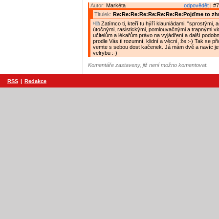
Autor:
Markéta
odpovědět
| #7
Titulek:
Re:Re:Re:Re:Re:Re:Re:Re:Pojďme to zh
Zatímco ti, kteří tu hýří klauniádami, "sprostými, 
útočnými, rasistickými, pomlouvačnými a trapnými vide
učitelům a lékařům právo na vyjádření a další podobn
prodle Vás ti rozumní, klidní a věcní, že :-) Tak se při
vemte s sebou dost kačenek. Já mám dvě a navíc ješ
velrybu :-)
Komentáře zastaveny, již není možno komentovat.
RSS
|
Redakce