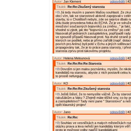
Autor:
Jan Klement
odpovědět
| #2
Titulek:
Re:Re:Zkušený starosta
Já tedy musím s panem Mašou souhlasit. Ze zkuš
obcí vím, tak se starostové aktivně zapojovali v cel
stavby, to v Chotěboři nebylo, zde se nejvíce dbalo n
úhlu bude provedena fotka do ECHA. Že je ve sdružen
množství současných bojovníků za změnu..." je fakt
vhodné si zjistit, jak tito "bojovníci za změnu" po cel
hlasovali při jednáních zastupitelstva, popřípadě rady
ve spoustě případů hlasovali proti. Na druhé straně p
kterých se podíleli, nebo je přímo zařídili (např. dota
povrch pro Arénu) byli poté v Echu a jiných sdělovac
propagovány tak, že je to práce pana starosty, i přes
starosta zprvu proti takovému projektu.
Autor:
Helena Melounová
odpovědět
| #2
Titulek:
Re:Re:Re:Re:Starosta
Dovolím si jen malou poznámku, myslím, že nikde 
kandidátů na starostu, abyste z nich postavili celou k
to prostě nefunguje.
Autor:
KO
odpovědět
| #2
Titulek:
Re:Re:Re:Zkušený starosta
Ještě štěstí, že to nemyslíte vážně. Že by staro
rakušákům a Vaku ? Zřejmě máte těžké sny, co by p
a zastupitelstvo? Tady není pane " Starostovo" a neši
opět klaunský projev!
Autor:
Jano
odpovědět
| #2
Titulek:
Re:Re:
Souhlas ve vesničkách a malych městečkách roz
otázku prava a leva neřeší jen kandidáty kterým věří 
proto je možnost volby napříč kandidátkami