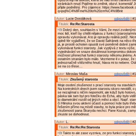
Upozorňuji na diskusi, která se nad tímto článkem ote
stránkách nnutí Pojďme to změnit, obzvl. komentář J
přijde podnětný. Pro zájemce: https://www.facebook
q=poj%C4%8Fme%20to%20zm%C4%9Bnit
Autor:
Lucie Dostálková
odpovědět
| #1
Titulek:
Re:Re:Starosta
Dobrý den, souhlasím s Vámi, že mezi zvolenými z
moc lidí, kteří by chtěli nějakou z funkcí (starosta/mí
opravdu vykonávat. A to je opravdu reálná potíž. Nic
úplně fér vyjádření, že se David Šafránek na něco tř
já, je prostě ochoten opustit své poměrně dobré zam
vykonávat funkci starosty. Jak vyplývá z textu výše,
vyjednávání ve snaze dosáhnout kompromisu dokonc
možnost přenechat funkci starosty někomu jinému. A 
ostatním stranám bylo málo. Vezmeme-li v potaz, že s
jednoznačně vítězného hnutí, hlava mi to nebere. Otá
se na co třese....
Autor:
Miroslav Maša
odpovědět
| #1
Titulek:
Zkušený starosta
Moje osobní zkušenost s prací starosty na stavbách 
Na kontrolních dnech jsem starostu skoro neviděl, o
se nezajímal s ničím nepomohl, ale když bylo hotovo, 
páska tak tam byl pro fotečku do Echa, aby bylo vidět
to diametrální rozdíl od jiných měst a obcí. Např. sta
či Hlinska svou aktivní účastí a pomocí kde bylo třeb
řešením přímo na místě stavby, to byla práce pro mě
zkušeností pana Škaryda nechci. Pane Kozub, zamys
zkuste se dohodnout.
Autor:
L.
odpovědět
| #2
Titulek:
Re:Re:Re:Starosta
Takto to ale zase vyzniva, ze pro funkci starosty j