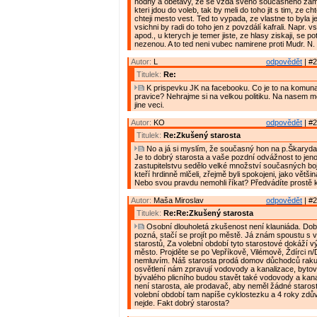
hodny a obetavy, ze se vzda sveho soucasneho zames
kteri jdou do voleb, tak by meli do toho jit s tim, ze ch
chteji mesto vest. Ted to vypada, ze vlastne to byla j
vsichni by radi do toho jen z povzdálí kafrali. Napr. vsi
apod., u kterych je temer jiste, ze hlasy ziskaji, se 
nezenou. A to ted neni vubec namirene proti Mudr. N.
Autor:
L
odpovědět
| #2
Titulek:
Re:
K prispevku JK na facebooku. Co je to na komunal
pravice? Nehrajme si na velkou politiku. Na nasem m
jine veci.
Autor:
KO
odpovědět
| #2
Titulek:
Re:Zkušený starosta
No a já si myslím, že současný hon na p.Škaryda 
Je to dobrý starosta a vaše pozdní odvážnost to jen
zastupitelstvu sedělo velké množství současných b
kteří hrdinně mlčeli, zřejmě byli spokojeni, jako větši
Nebo svou pravdu nemohli říkat? Předvádíte prostě kl
Autor:
Maša Miroslav
odpovědět
| #2
Titulek:
Re:Re:Zkušený starosta
Osobní dlouholetá zkušenost není klauniáda. Dob
pozná, stačí se projít po městě. Já znám spoustu s
starostů, Za volební období tyto starostové dokáží 
město. Projděte se po Vepříkově, Vilémově, Ždírci n
nemluvím. Náš starosta prodá domov důchodců rak
osvětlení nám zpravují vodovody a kanalizace, byto
bývalého plicního budou stavět také vodovody a kan
není starosta, ale prodavač, aby neměl žádné starost
volební období tam napíše cyklostezku a 4 roky zdů
nejde. Fakt dobrý starosta?