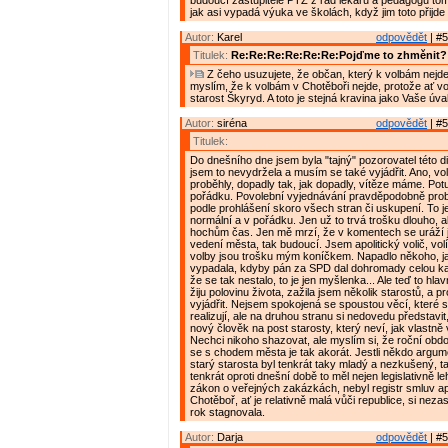
budoucí zastupitelé PTZ z řad lékařů a pedagogů tomu 
jak asi vypadá výuka ve školách, když jim toto přijd
Autor:
Karel
odpovědět
| #5
Titulek:
Re:Re:Re:Re:Re:Re:Pojďme to zhměnit?
Z čeho usuzujete, že občan, který k volbám nejde
myslím, že k volbám v Chotěboři nejde, protože ať vo
starost Škyryd. A toto je stejná kravina jako Vaše úva
Autor:
siréna
odpovědět
| #5
Titulek:
Do dnešního dne jsem byla "tajný" pozorovatel této d
jsem to nevydržela a musím se také vyjádřit. Ano, vo
proběhly, dopadly tak, jak dopadly, vítěze máme. Pot
pořádku. Povolební vyjednávání pravděpodobně probí
podle prohlášení skoro všech stran či uskupení. To j
normální a v pořádku. Jen už to trvá trošku dlouho, a
hochům čas. Jen mě mrzí, že v komentech se uráží j
vedení města, tak budoucí. Jsem apolitický volič, volí
volby jsou trošku mým koníčkem. Napadlo někoho, ja
vypadala, kdyby pán za SPD dal dohromady celou k
že se tak nestalo, to je jen myšlenka... Ale teď to hla
žiju polovinu života, zažila jsem několik starostů, a p
vyjádřit. Nejsem spokojená se spoustou věcí, které 
realizují, ale na druhou stranu si nedovedu představit,
nový člověk na post starosty, který neví, jak vlastně
Nechci nikoho shazovat, ale myslím si, že roční ob
se s chodem města je tak akorát. Jestli někdo argume
starý starosta byl tenkrát taky mladý a nezkušený, ta
tenkrát oproti dnešní době to měl nejen legislativně le
zákon o veřejných zakázkách, nebyl registr smluv ap
Chotěboř, ať je relativně malá vůči republice, si nezas
rok stagnovala.
Autor:
Darja
odpovědět
| #5