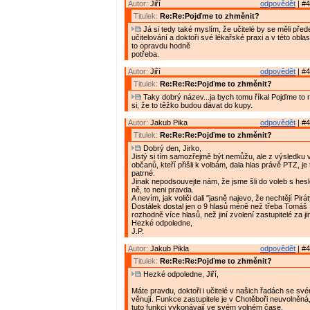
Autor:
Jiří
odpovědět
| #4
Titulek:
Re:Re:Pojďme to zhměnit?
Já si tedy také myslím, že učitelé by se měli pře
učitelování a doktoři své lékařské praxi a v této oblas
to opravdu hodně
potřeba.
Autor:
Jiří
odpovědět
| #4
Titulek:
Re:Re:Re:Pojďme to zhměnit?
Taky dobrý název...ja bych tomu říkal Pojďme to r
si, že to těžko budou dávat do kupy.
Autor:
Jakub Pika
odpovědět
| #4
Titulek:
Re:Re:Re:Pojďme to zhměnit?
Dobrý den, Jirko,
Jistý si tím samozřejmě být nemůžu, ale z výsledku v
občanů, kteří přišli k volbám, dala hlas právě PTZ, je
patrné.
Jinak nepodsouvejte nám, že jsme šli do voleb s hes
ně, to neni pravda.
A nevím, jak voliči dali "jasně najevo, že nechtějí Pir
Dostálek dostal jen o 9 hlasů méně než třeba Tomáš
rozhodně více hlasů, než jiní zvolení zastupitelé za ji
Hezké odpoledne,
J.P.
Autor:
Jakub Pikla
odpovědět
| #4
Titulek:
Re:Re:Re:Pojďme to zhměnit?
Hezké odpoledne, Jiří,
Máte pravdu, doktoři i učitelé v našich řadách se sv
věnují. Funkce zastupitele je v Chotěboři neuvolněná
tuto funkci vykonávají ve svém volném čase.