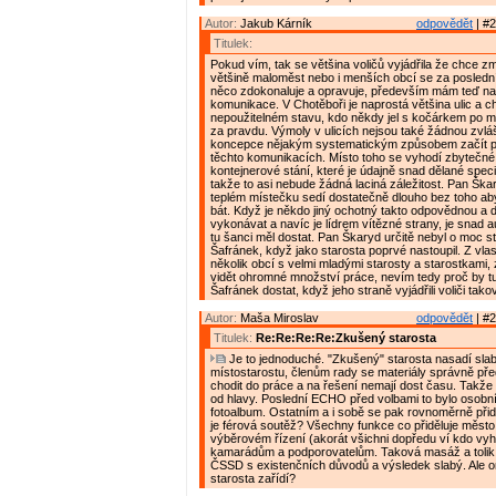
Autor:
Jakub Kárník
odpovědět
| #2
Titulek:
Pokud vím, tak se většina voličů vyjádřila že chce z
většině maloměst nebo i menších obcí se za posledn
něco zdokonaluje a opravuje, především mám teď na 
komunikace. V Chotěboři je naprostá většina ulic a c
nepoužitelném stavu, kdo někdy jel s kočárkem po mě
za pravdu. Výmoly v ulicích nejsou také žádnou zvláš
koncepce nějakým systematickým způsobem začít p
těchto komunikacích. Místo toho se vyhodí zbytečné
kontejnerové stání, které je údajně snad dělané spec
takže to asi nebude žádná laciná záležitost. Pan Ška
teplém místečku sedí dostatečně dlouho bez toho ab
bát. Když je někdo jiný ochotný takto odpovědnou a d
vykonávat a navíc je lídrem vítězné strany, je snad 
tu šanci měl dostat. Pan Škaryd určitě nebyl o moc s
Šafránek, když jako starosta poprvé nastoupil. Z vla
několik obcí s velmi mladými starosty a starostkami, 
vidět ohromné množství práce, nevím tedy proč by t
Šafránek dostat, když jeho straně vyjádřili voliči tak
Autor:
Maša Miroslav
odpovědět
| #2
Titulek:
Re:Re:Re:Re:Zkušený starosta
Je to jednoduché. "Zkušený" starosta nasadí sla
místostarostu, členům rady se materiály správně pře
chodit do práce a na řešení nemají dost času. Takže
od hlavy. Poslední ECHO před volbami to bylo osobn
fotoalbum. Ostatním a i sobě se pak rovnoměrně přidě
je férová soutěž? Všechny funkce co přiděluje město
výběrovém řízení (akorát všichni dopředu ví kdo vyhr
kamarádům a podporovatelům. Taková masáž a tolik li
ČSSD s existenčních důvodů a výsledek slabý. Ale o
starosta zařídí?