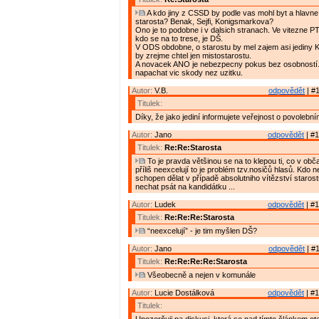
A kdo jiny z CSSD by podle vas mohl byt a hlavne 
starosta? Benak, Sejfi, Konigsmarkova?
Ono je to podobne i v dalsich stranach. Ve vitezne PT
kdo se na to trese, je DŠ.
V ODS obdobne, o starostu by mel zajem asi jediny
by zrejme chtel jen mistostarostu.
A novacek ANO je nebezpecny pokus bez osobností
napachat vic skody nez uzitku.
Autor:
V.B.
odpovědět
| #1
Titulek:
Díky, že jako jediní informujete veřejnost o povolební
Autor:
Jano
odpovědět
| #1
Titulek:
Re:Re:Starosta
To je pravda většinou se na to klepou ti, co v ob
příliš neexcelují to je problém tzv.nosičů hlasů. Kdo n
schopen dělat v případě absolutniho vítězství staros
nechat psát na kandidátku ...
Autor:
Ludek
odpovědět
| #1
Titulek:
Re:Re:Re:Starosta
“neexcelují” - je tim myšlen DŠ?
Autor:
Jano
odpovědět
| #1
Titulek:
Re:Re:Re:Re:Starosta
Všeobecně a nejen v komunále
Autor:
Lucie Dostálková
odpovědět
| #1
Titulek: