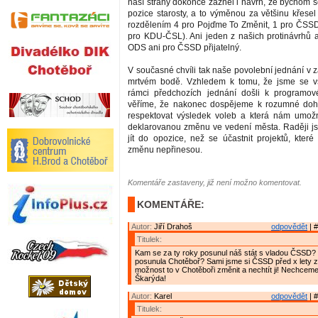
naší strany dokonce zazněl i návrh, že bychom s
pozice starosty, a to výměnou za většinu křesel
rozdělením 4 pro Pojďme To Změnit, 1 pro ČSS
pro KDU-ČSL). Ani jeden z našich protinávrhů a
ODS ani pro ČSSD přijatelný.
V současné chvíli tak naše povolební jednání v 
mrtvém bodě. Vzhledem k tomu, že jsme se v
rámci předchozích jednání došli k programo
věříme, že nakonec dospějeme k rozumné doh
respektovat výsledek voleb a která nám umožn
deklarovanou změnu ve vedení města. Raději j
jít do opozice, než se účastnit projektů, kter
změnu nepřinesou.
Komentáře zastaveny, již není možno komentovat.
KOMENTÁŘE:
Autor:
Jiří Drahoš
odpovědět
| #
Titulek:
Kam se za ty roky posunul náš stát s vladou ČSSD?
posunula Chotěboř? Sami jsme si ČSSD před x lety zv
možnost to v Chotěboři změnit a nechtít ji! Nechcem
Škarýda!
Autor:
Karel
odpovědět
| #
Titulek: