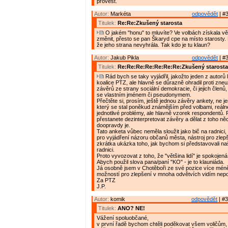
provést.
Autor:
Markéta
odpovědět
| #3
Titulek:
Re:Re:Zkušený starosta
O jakém "honu" to mluvíte? Ve volbách získala vě
změnit, přesto se pan Škaryd cpe na místo starosty. 
že jeho strana nevyhrála. Tak kdo je tu klaun?
Autor:
Jakub Pikla
odpovědět
| #3
Titulek:
Re:Re:Re:Re:Re:Re:Re:Zkušený starosta
Rád bych se taky vyjádřil, jakožto jeden z autorů 
koalice PTZ, ale hlavně se důrazně ohradil proti zneuž
závěrů ze strany sociální demokracie, či jejich členů,
se vlastním jménem či pseudonymem.
Přečtěte si, prosím, ještě jednou závěry ankety, ne je
který se stal poněkud známějším před volbami, reál
jednotlivé problémy, ale hlavně vzorek respondentů.
přestanete dezinterpretovat závěry a dělat z toho něc
doopravdy je.
Tato anketa vůbec neměla sloužit jako bič na radnici, 
pro vyjádření názoru občanů města, nástroj pro zle
zkrátka ukázka toho, jak bychom si představovali n
radnici.
Proto vyvozovat z toho, že "většina lidí" je spokojená
Abych použil slova pana/paní "KO" - je to klauniáda.
Já osobně jsem v Chotěboři ze své pozice více méně
možností pro zlepšení v mnoha odvětvích vidím nepo
Za PTZ
J.P.
Autor:
komik
odpovědět
| #3
Titulek:
ANO? NE!
Vážení spoluobčané,
v první řadě bychom chtěli poděkovat všem voličům, 