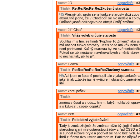
Autor:
JD
odpovědět
| #3
Titulek:
Re:Re:Re:Re:Re:Zkušený starosta
Přesně tak, proto se te funkce starosty drží zuby
absolutně jedno, že v Chotěboři se nic neděje a co by
Občané jasně dali najevo,co chteji! Chtějí změnu!
Autor:
Jiří Císař
odpovědět
| #3
Titulek:
Vítěz voleb určuje starostu
Souhlasím s tím, že hnutí "Pojďme To Změnit" jako ja
má obsadit funkci starosty. Jestli na to má věk nebo
není podstatné. Každý starosta byl ve své funkci ně
Pokud se tak nestane, navrhoval bych změnit název
to nechat tak, jak to je".
Autor:
Honza
odpovědět
| #3
Titulek:
Re:Re:Re:Re:Re:Re:Zkušený starosta
Asi jsem to špatně pochopil, ale v jakési anketě n
jaksi jinak :::takže jasné vyjádření občanů o změně je
líbí..
Autor:
karel pešek
odpovědět
| #3
Titulek:
změna s čssd a s ods... hmm . když mohla být opra
a s kdu-čsl . copak copak?
Autor:
Petr
odpovědět
| #3
Titulek:
Pololební vyjednávání
Tady je zcela zřejmé, že změna může být jedině teh
starostou a ani místostarostou žádný z řad ČSSD a
si sundat růžové brýle a podívat se na to bez nich. 
lídrů z těchto dvou stran ani radním. Pak lze nějaké