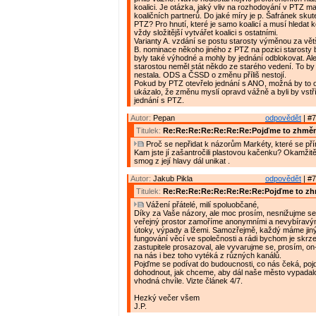
koalici. Je otázka, jaký vliv na rozhodování v PTZ mají
koaličních partnerů. Do jaké míry je p. Šafránek sku
PTZ? Pro hnutí, které je samo koalicí a musí hledat k
vždy složitější vytvářet koalici s ostatními.
Varianty A. vzdání se postu starosty výměnou za vět
B. nominace někoho jiného z PTZ na pozici starosty
byly také výhodné a mohly by jednání odblokovat. Al
starostou neměl stát někdo ze starého vedení. To b
nestala. ODS a ČSSD o změnu příliš nestojí.
Pokud by PTZ otevřelo jednání s ANO, možná by to 
ukázalo, že změnu myslí opravd vážně a byli by vst
jednání s PTZ.
Autor:
Pepan
odpovědět
| #7
Titulek:
Re:Re:Re:Re:Re:Re:Re:Pojďme to zhměn
Proč se nepřidat k názorům Markéty, které se pří
Kam jste jí zašantročili plastovou kačenku? Okamžitě
smog z její hlavy dál unikat .
Autor:
Jakub Pikla
odpovědět
| #7
Titulek:
Re:Re:Re:Re:Re:Re:Re:Re:Pojďme to zh
Vážení přátelé, milí spoluobčané,
Díky za Vaše názory, ale moc prosím, nesnižujme se 
veřejný prostor zamoříme anonymními a nevybíravý
útoky, výpady a lžemi. Samozřejmě, každý máme jin
fungování věcí ve společnosti a rádi bychom je skrz
zastupitele prosazoval, ale vyvarujme se, prosím, on-l
na nás i bez toho vytéká z různých kanálů.
Pojďme se podívat do budoucnosti, co nás čeká, po
dohodnout, jak chceme, aby dál naše město vypadalo
vhodná chvíle. Vizte článek 4/7.
Hezký večer všem
J.P.