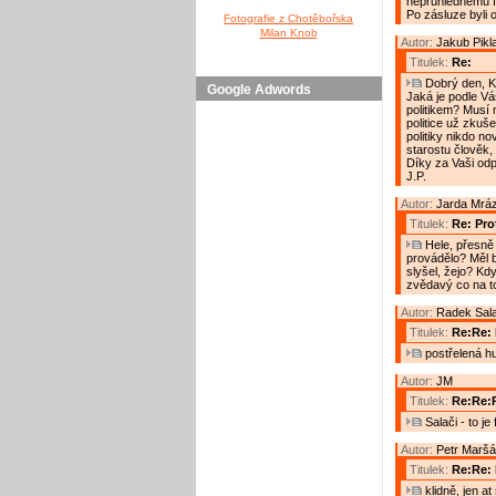
neprůhlednému fi
Po zásluze byli 
Fotografie z Chotěbořska
Milan Knob
Autor:
Jakub Pikl
Titulek:
Re:
Dobrý den, Ka
Google Adwords
Jaká je podle Vá
politikem? Musí 
politice už zkuše
politiky nikdo no
starostu člověk,
Díky za Vaši od
J.P.
Autor:
Jarda Mrá
Titulek:
Re: Prot
Hele, přesně 
provádělo? Měl by
slyšel, žejo? Kd
zvědavý co na t
Autor:
Radek Sal
Titulek:
Re:Re: 
postřelená h
Autor:
JM
Titulek:
Re:Re:R
Salači - to je
Autor:
Petr Maršá
Titulek:
Re:Re: 
klidně, jen a