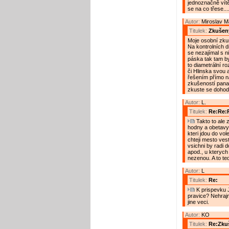
jednoznačně vítě
se na co třese...
Autor:
Miroslav 
Titulek:
Zkušený
Moje osobní zkuš
Na kontrolních d
se nezajímal s n
páska tak tam by
to diametrální ro
či Hlinska svou 
řešením přímo na
zkušeností pana
zkuste se dohod
Autor:
L.
Titulek:
Re:Re:R
Takto to ale z
hodny a obetavy
kteri jdou do vole
chteji mesto vest
vsichni by radi do
apod., u kterych 
nezenou. A to te
Autor:
L
Titulek:
Re:
K prispevku J
pravice? Nehrajm
jine veci.
Autor:
KO
Titulek:
Re:Zkuš