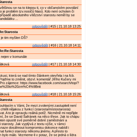
tarosta
většinou se na to klepou ti, co v občanském povolání
 to je problém tzv.nosičů hlasů. Kdo není ochoten či
případě absolutniho vítězství starostu neměl by se
andidátku ...
odpovědět
| #15 | 21.10.18 13:25
e:Starosta
- je tim myšlen DŠ?
odpovědět
| #16 | 21.10.18 14:11
Re:Re:Starosta
nejen v komunále
álková
odpovědět
| #17 | 21.10.18 14:30
kusi, která se nad tímto článkem otevřela i na fcb.
Pojďme to změnit, obzvl. komentář Jiřího Kučery mi
 Pro zájemce: https://www.facebook.com/search/top/?
e%20to%20zm%C4%9Bnit
álková
odpovědět
| #18 | 21.10.18 15:26
tarosta
uhlasím s Vámi, že mezi zvolenými zastupiteli není
y chtěli nějakou z funkcí (starosta/místostarosta)
t. A to je opravdu reálná potíž. Nicméně mi nepřijde
ení, že se David Šafránek na něco třese. Jak to chápu
hoten opustit své poměrně dobré zaměstnání a
 starosty. Jak vyplývá z textu výše, v rámci
snaze dosáhnout kompromisu dokonce nabídl i
t funkci starosty někomu jinému. A přesto to
 bylo málo. Vezmeme-li v potaz, že se jedná o lídra