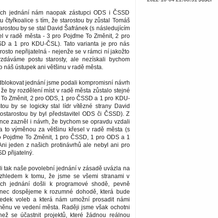
ších jednání nám naopak zástupci ODS i ČSSD
tu čtyřkoalice s tím, že starostou by zůstal Tomáš
arostou by se stal David Šafránek (s následujícím
el v radě města - 3 pro Pojďme To Změnit, 2 pro
D a 1 pro KDU-ČSL). Tato varianta je pro nás
sto nepřijatelná - nejenže se v rámci ní jakožto
vzdáváme postu starosty, ale nezískali bychom
 náš ústupek ani většinu v radě města.
dblokovat jednání jsme podali kompromisní návrh
, že by rozdělení míst v radě města zůstalo stejné
e To Změnit, 2 pro ODS, 1 pro ČSSD a 1 pro KDU-
tou by se logicky stal lídr vítězné strany David
tostarostou by byl představitel ODS či ČSSD). Z
nce zazněl i návrh, že bychom se opravdu vzdali
 a to výměnou za většinu křesel v radě města (s
o Pojďme To Změnit, 1 pro ČSSD, 1 pro ODS a 1
ni jeden z našich protinávrhů ale nebyl ani pro
 přijatelný.
i tak naše povolební jednání v zásadě uvázla na
zhledem k tomu, že jsme se všemi stranami v
ích jednání došli k programové shodě, pevně
onec dospějeme k rozumné dohodě, která bude
ledek voleb a která nám umožní prosadit námi
ěnu ve vedení města. Raději jsme však ochotni
 než se účastnit projektů, které žádnou reálnou