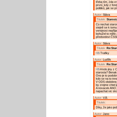
třeba tím, zda vr
první, kdy z fond
politiků, jak se 
Autor:
Sláva
Titulek:
Starost
Co nechat staro
stejně se k tomu
verejnost nepřija
bohužel to mělo 
předsedovi ČSSD 
Autor:
Sláva
Titulek:
Re:Star
Trafiky
Autor:
Luďěk
Titulek:
Re:Star
A kdo jiny z 
starosta? Benak
Ono je to podobne
kdo se na to tres
V ODS obdobne, 
by zrejme chtel j
A novacek ANO j
napachat vic sko
Autor:
V.B.
Titulek:
Díky, že jako jed
Autor:
Jano