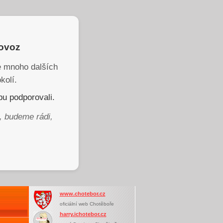
rovoz
je mnoho dalších
kolí.
u podporovali.
, budeme rádi,
www.chotebor.cz
oficiální web Chotěboře
harry.ichotebor.cz