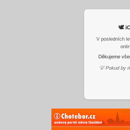
🕊️ 
V posledních le
onli
Děkujeme všem
💡 Pokud by m