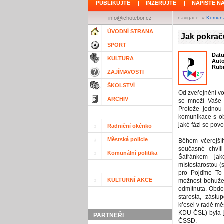
PUBLIKUJTE
|
INZERUJTE
|
NAPIŠTE N
info@ichotebor.cz
navigace: »
Komunál
ÚVODNÍ STRANA
Jak pokrač
SPORT
Dat
KULTURA
Aut
Rubr
ZAJÍMAVOSTI
ŠKOLSTVÍ
Od zveřejnění vo
ARCHIV
se množí Vaše d
Protože jednou 
komunikace s ob
jaké fázi se povo
Radniční okénko
Městská policie
Během včerejší
současné chvíli
Komunální politika
Šafránkem jak
místostarostou (
pro Pojďme To
KULTURNÍ AKCE
možnost bohužel
odmítnuta. Obdob
starosta, zástu
křesel v radě mě
KDU-ČSL) byla ji
PARTNEŘI
ČSSD.