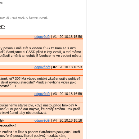
ou.
ny, již není možno komentovat.
E:
odpovědět
| #1 | 20.10.18 15:56
ky posunul náš stát s vladou ČSSD? Kam se s nimi
ř? Sami jsme si ČSSD před x lety zvolili, a teď máme
těboři změnit a nechtít ji! Nechceme ve vedení města
odpovědět
| #2 | 20.10.18 16:53
ránek let? 30? Má vůbec nějaké zkušenosti v politice?
l dělat rovnou starostu? Prudce nevtipná videa jako
 nestačí :-D
odpovědět
| #3 | 20.10.18 16:59
současnému starostovi, když nastoupil do funkce? A
stí? Lidi jasně dali najevo, že chtějí změnu...tak proč
nkovi šanci, aby něco dokázal.
lek
odpovědět
| #4 | 20.10.18 18:18
etichaření
o změnit " v čele s panem Šafránkem jsou jediní, kteří
tevřeně postavili proti podivným zakázkám,