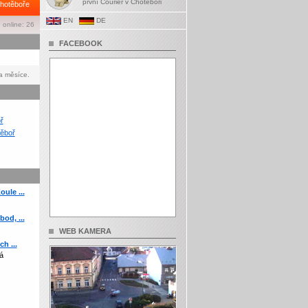
první Courier v Chotěboři
hotěboře
EN
DE
 online: 26
FACEBOOK
a měsíce.
ř
ěboř
ule ...
od, ...
WEB KAMERA
h ...
á