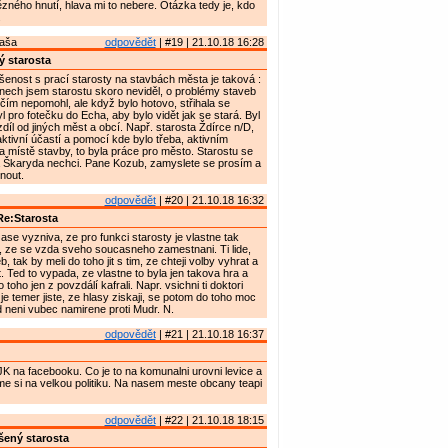
zného hnutí, hlava mi to nebere. Otázka tedy je, kdo
.
Maša
odpovědět
| #19 | 21.10.18 16:28
 starosta
enost s prací starosty na stavbách města je taková :
nech jsem starostu skoro neviděl, o problémy staveb
ičím nepomohl, ale když bylo hotovo, střihala se
l pro fotečku do Echa, aby bylo vidět jak se stará. Byl
zdíl od jiných měst a obcí. Např. starosta Ždírce n/D,
aktivní účastí a pomocí kde bylo třeba, aktivním
 místě stavby, to byla práce pro město. Starostu se
 Škaryda nechci. Pane Kozub, zamyslete se prosím a
nout.
odpovědět
| #20 | 21.10.18 16:32
e:Starosta
ase vyzniva, ze pro funkci starosty je vlastne tak
, ze se vzda sveho soucasneho zamestnani. Ti lide,
b, tak by meli do toho jit s tim, ze chteji volby vyhrat a
. Ted to vypada, ze vlastne to byla jen takova hra a
 toho jen z povzdálí kafrali. Napr. vsichni ti doktori
je temer jiste, ze hlasy ziskaji, se potom do toho moc
d neni vubec namirene proti Mudr. N.
odpovědět
| #21 | 21.10.18 16:37
K na facebooku. Co je to na komunalni urovni levice a
e si na velkou politiku. Na nasem meste obcany teapi
odpovědět
| #22 | 21.10.18 18:15
ený starosta