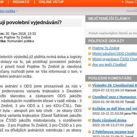
ÁM
|
REDAKCE
|
ONLINE VSTUP
Mapa C
ní politika
»
čtenářů
NEJČTENĚJŠÍ ČLÁNKY
ují povolební vyjednávání?
Pořadí nejčtenějších článků za dv
um:
20. říjen 2018, 13:33
or:
Pojďme To Změnit
POLITICKÉ ODKAZY
ika:
Komunální politika
Pojďme To Změnit
Místní sdružení ODS Chotěbo
lebních výsledků již uběhla notná doba a logicky
Místní organizace ČSSD Chot
otazy na to, jak probíhají povolební jednání.
Ano pro lepší Chotěboř
z priorit hnutí Pojďme To Změnit je otevřená
čany, rozhodli jsme se Vás informovat o tom, v
lební jednání ocitla.
POSLEDNÍ KOMENTÁŘE
Výsledky 24. Chotěbořské Ko
ho jednání s ODS jsme prosazovali za nás v
2024-07-15 01:04:14
Hansek
 preferovanou variantu trojkoalice s Davidem
ožto starostou a zástupcem ODS jakožto
Chotěboř veze z Humpolce b
s následujicím rozdělením křesel v radě města - 3
2024-01-30 08:58:06
Tomáš
 Změnit, 3 pro ODS a 1 pro KDU-ČSL). Tato
Kočkám se daří lépe než jejic
 byla - alespoň pro tuto chvíli - ze strany ODS
2022-10-11 21:53:56
jana Piln
ná varianta trojkoalice (David Šafránek jakožto
pce ČSSD jakožto místostarosta, s rozdělením
Body zůstávají doma
sta - 3 pro Pojďme To Změnit, 3 pro ČSSD a 1 pro
2022-10-09 13:27:03
Josef
ž na dřívějších jednáních odmítnuta i ze strany
Z Pelhřimova vezeme bod
2022-10-04 21:08:31
Josef