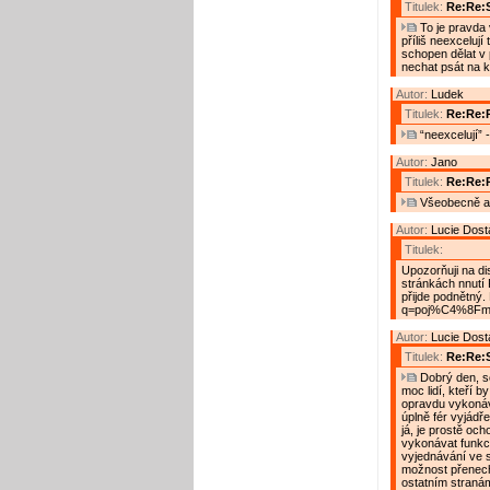
Titulek:
Re:Re:S
To je pravda 
příliš neexcelují
schopen dělat v 
nechat psát na k
Autor:
Ludek
Titulek:
Re:Re:R
“neexcelují” 
Autor:
Jano
Titulek:
Re:Re:
Všeobecně a 
Autor:
Lucie Dost
Titulek:
Upozorňuji na dis
stránkách nnutí 
přijde podnětný.
q=poj%C4%8Fm
Autor:
Lucie Dost
Titulek:
Re:Re:S
Dobrý den, so
moc lidí, kteří b
opravdu vykonáva
úplně fér vyjádř
já, je prostě oc
vykonávat funkci
vyjednávání ve 
možnost přenecha
ostatním stranám