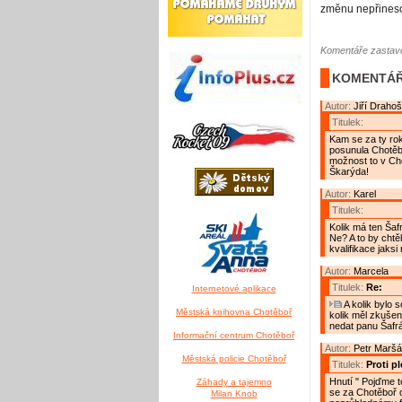
změnu nepřines
Komentáře zastave
KOMENTÁŘ
Autor:
Jiří Drahoš
Titulek:
Kam se za ty ro
posunula Chotěbo
možnost to v Cho
Škarýda!
Autor:
Karel
Titulek:
Kolik má ten Šaf
Ne? A to by chtě
kvalifikace jaksi
Autor:
Marcela
Titulek:
Re:
Internetové aplikace
A kolik bylo 
Městská knihovna Chotěboř
kolik měl zkušeno
nedat panu Šafrá
Informační centrum Chotěboř
Autor:
Petr Maršá
Městská policie Chotěboř
Titulek:
Proti pl
Hnutí " Pojďme t
Záhady a tajemno
se za Chotěboř o
Milan Knob