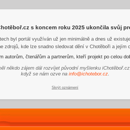
iChotěboř.cz s koncem roku 2025 ukončila svůj p
tech byl portál využíván už jen minimálně a dnes už existu
ne zdrojů, kde lze snadno sledovat dění v Chotěboři a jejím o
 autorům, čtenářům a partnerům, kteří projekt po celou dob
ěl někdo zájem dál rozvíjet původní myšlenku iChotěboř.cz
když se nám ozve na
info@ichotebor.cz
.
Skrýt oznámení