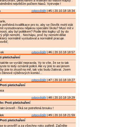
nancování, pletichaření a hrátkám do vlastní kapsy .
odměněni největším počtem hlasů. Vytrvejte !
a
odpovědět
| #5 | 20.10.18 18:34
rle,
s potřebná kvalifikace pro to, aby se člověk mohl stát
mít vystudovanou nějakou speciální školu? Musí mít v
nosti, aby byl politikem? Podle této logiky už by do
vý přijít nemohl... Nechápu, proč by nemohl dělat
 který normálně vystudoval a normálně pracuje.
pověď,
zek
odpovědět
| #6 | 20.10.18 18:57
i pletichaření
takhle se vyrábí nepravda. Vy to víte, že se to tak
ste to tedy oznámit policii. Ale vy jste to asi jenom
yby jste to zkusil na mě, tak vás budu žalovat. Jsem
o členové výběrových komisí...
ač
odpovědět
| #7 | 20.10.18 19:27
Proti pletichaření
usa
odpovědět
| #8 | 20.10.18 19:29
e: Proti pletichaření
 fakt úroveň - říká se potrefená brouku !
lek
odpovědět
| #9 | 20.10.18 21:59
Proti pletichaření
t se to prověří a za všechny roky zpětně. Začněte