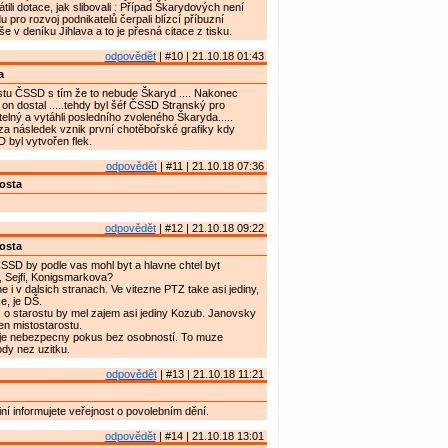
átili dotace, jak slibovali : Případ Škarydových není
u pro rozvoj podnikatelů čerpali blízcí příbuzní
píše v deníku Jihlava a to je přesná citace z tisku.
odpovědět
| #10 | 21.10.18 01:43
a
stu ČSSD s tím že to nebude Škaryd .... Nakonec
 on dostal .....tehdy byl šéf ČSSD Stranský pro
telný a vytáhli posledního zvoleného Škaryda.....
za následek vznik první chotěbořské grafiky kdy
byl vytvořen flek.
odpovědět
| #11 | 21.10.18 07:36
osta
odpovědět
| #12 | 21.10.18 09:22
osta
CSSD by podle vas mohl byt a hlavne chtel byt
, Sejfi, Konigsmarkova?
 i v dalsich stranach. Ve vitezne PTZ take asi jediny,
e, je DŠ.
o starostu by mel zajem asi jediny Kozub. Janovsky
en mistostarostu.
e nebezpecny pokus bez osobností. To muze
dy nez uzitku.
odpovědět
| #13 | 21.10.18 11:21
iní informujete veřejnost o povolebním dění.
odpovědět
| #14 | 21.10.18 13:01