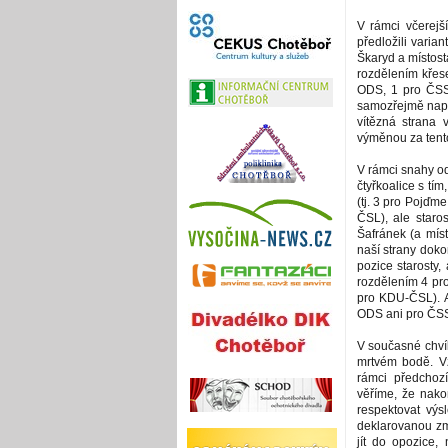
V rámci včerej
předložili varian
Škaryd a místost
rozdělením křes
ODS, 1 pro ČSS
samozřejmě napro
vítězná strana 
výměnou za tento
V rámci snahy o
čtyřkoalice s tím
(tj. 3 pro Pojďm
ČSL), ale staros
Šafránek (a mís
naší strany doko
pozice starosty,
rozdělením 4 pr
pro KDU-ČSL). A
ODS ani pro ČSSD
V současné chvíl
mrtvém bodě. V
rámci předchoz
věříme, že nak
respektovat výs
deklarovanou zm
jít do opozice,