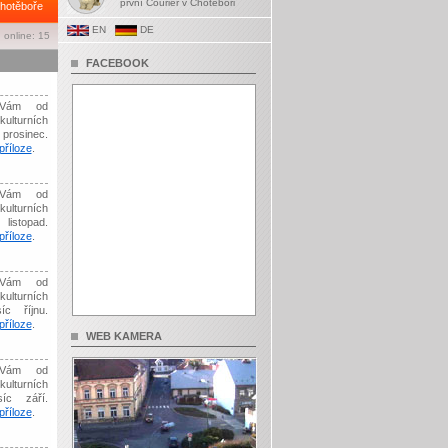
první Courier v Chotěboři
hotěboře
EN
DE
 online: 15
FACEBOOK
Vám od
kulturních
prosinec.
říloze
.
Vám od
kulturních
listopad.
říloze
.
Vám od
kulturních
íc říjnu.
říloze
.
WEB KAMERA
Vám od
kulturních
síc září.
říloze
.