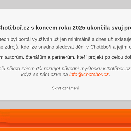
iChotěboř.cz s koncem roku 2025 ukončila svůj p
tech byl portál využíván už jen minimálně a dnes už existu
ne zdrojů, kde lze snadno sledovat dění v Chotěboři a jejím o
 autorům, čtenářům a partnerům, kteří projekt po celou dob
ěl někdo zájem dál rozvíjet původní myšlenku iChotěboř.cz
když se nám ozve na
info@ichotebor.cz
.
Skrýt oznámení