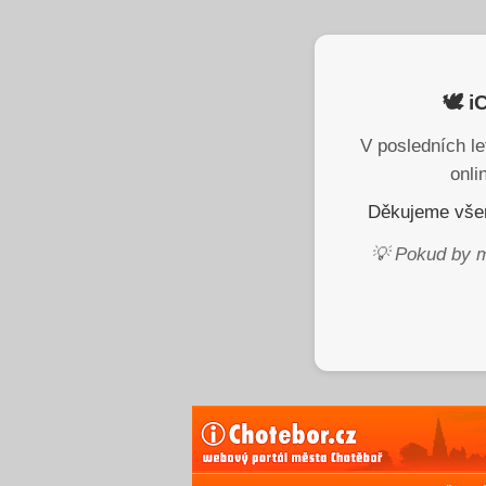
🕊️ 
V posledních le
onli
Děkujeme všem
💡 Pokud by m