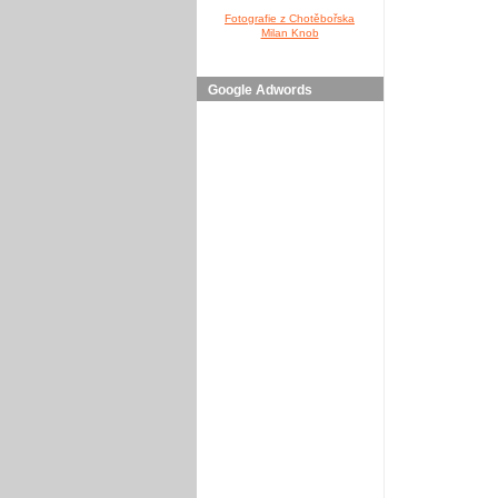
Fotografie z Chotěbořska
Milan Knob
Google Adwords