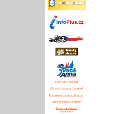
Internetové aplikace
Městská knihovna Chotěboř
Informační centrum Chotěboř
Městská policie Chotěboř
Záhady a tajemno
Milan Knob