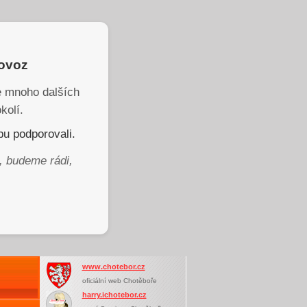
rovoz
je mnoho dalších
kolí.
u podporovali.
, budeme rádi,
www.chotebor.cz
oficiální web Chotěboře
harry.ichotebor.cz