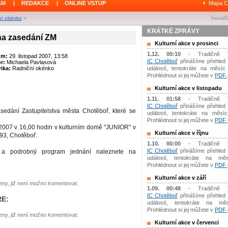
ÁM
|
REDAKCE
|
ONLINE VSTUP
Mapa C
ní okénko
»
čtenářů
KRÁTKÉ ZPRÁVY
a zasedání ZM
Kulturní akce v prosinci
1.12. 00:10
- Tradičně 
um:
29. listopad 2007, 13:58
IC Chotěboř
přinášíme přehled 
or:
Michaela Pavlasová
ika:
Radniční okénko
událostí, tentokráte na měsíc 
Prohlédnout si jej můžete v
PDF p
Kulturní akce v listopadu
1.11. 01:58
- Tradičně 
IC Chotěboř
přinášíme přehled 
sedání Zastupitelstva města Chotěboř, které se
událostí, tentokráte na měsíc 
Prohlédnout si jej můžete v
PDF p
 2007 v 16,00 hodin v kulturním domě "JUNIOR" v
Kulturní akce v říjnu
793, Chotěboř.
1.10. 00:00
- Tradičně 
IC Chotěboř
přinášíme přehled 
í a podrobný program jednání naleznete na
událostí, tentokráte na měs
Prohlédnout si jej můžete v
PDF p
Kulturní akce v září
ny, již není možno komentovat.
1.09. 00:48
- Tradičně 
IC Chotěboř
přinášíme přehled 
E:
událostí, tentokráte na mě
Prohlédnout si jej můžete v
PDF p
ny, již není možno komentovat.
Kulturní akce v červenci