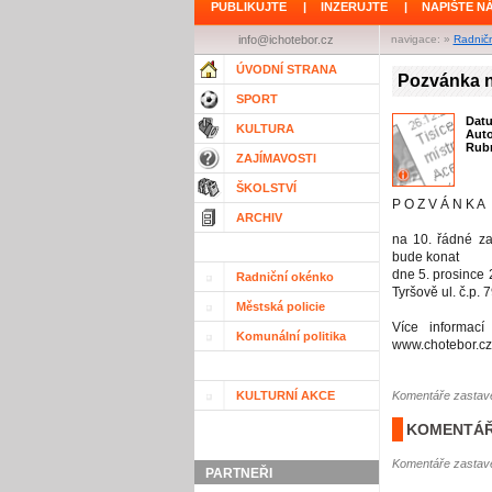
PUBLIKUJTE
|
INZERUJTE
|
NAPIŠTE N
info@ichotebor.cz
navigace: »
Radnič
ÚVODNÍ STRANA
Pozvánka n
SPORT
Dat
KULTURA
Aut
Rubr
ZAJÍMAVOSTI
ŠKOLSTVÍ
P O Z V Á N K A
ARCHIV
na 10. řádné za
bude konat
dne 5. prosince
Radniční okénko
Tyršově ul. č.p. 
Městská policie
Více informac
Komunální politika
www.chotebor.cz
KULTURNÍ AKCE
Komentáře zastave
KOMENTÁŘ
Komentáře zastave
PARTNEŘI