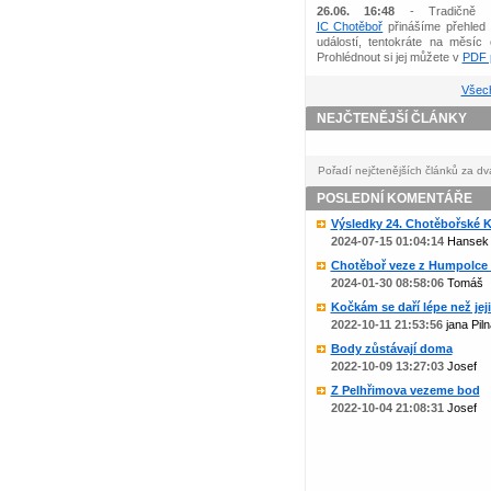
26.06. 16:48
- Tradičně 
IC Chotěboř
přinášíme přehled 
událostí, tentokráte na měsíc 
Prohlédnout si jej můžete v
PDF p
Všech
NEJČTENĚJŠÍ ČLÁNKY
Pořadí nejčtenějších článků za dv
POSLEDNÍ KOMENTÁŘE
Výsledky 24. Chotěbořské Ko
2024-07-15 01:04:14
Hansek
Chotěboř veze z Humpolce b
2024-01-30 08:58:06
Tomáš
Kočkám se daří lépe než jejic
2022-10-11 21:53:56
jana Piln
Body zůstávají doma
2022-10-09 13:27:03
Josef
Z Pelhřimova vezeme bod
2022-10-04 21:08:31
Josef