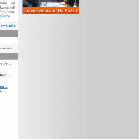
Vám od
kulturních
červenec.
říloze
.
ny krátké
a měsíce.
ule ...
od, ...
h ...
á