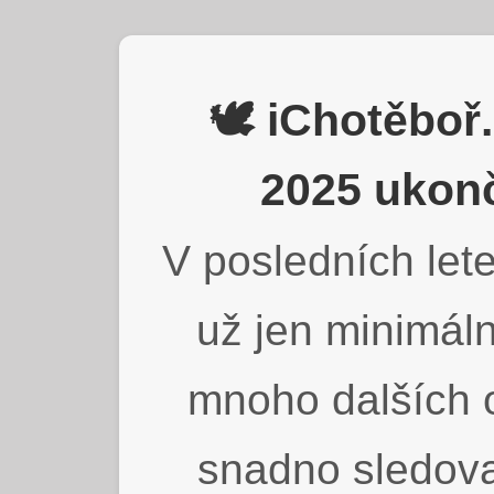
🕊️ iChotěbo
2025 ukonč
V posledních lete
už jen minimáln
mnoho dalších o
snadno sledova