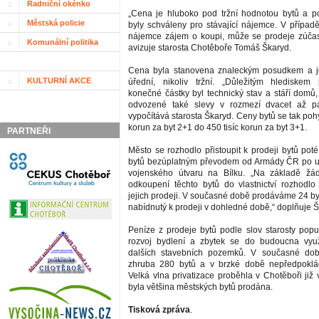
Radniční okénko
„Cena je hluboko pod tržní hodnotou bytů a p
Městská policie
byly schváleny pro stávající nájemce. V případ
nájemce zájem o koupi, může se prodeje zúčastn
Komunální politika
avizuje starosta Chotěboře Tomáš Škaryd.
Cena byla stanovena znaleckým posudkem a 
KULTURNÍ AKCE
úřední, nikoliv tržní. „Důležitým hlediskem 
konečné částky byl technický stav a stáří domů,
odvozené také slevy v rozmezí dvacet až pa
vypočítává starosta Škaryd. Ceny bytů se tak pohy
korun za byt 2+1 do 450 tisíc korun za byt 3+1.
PARTNEŘI
Město se rozhodlo přistoupit k prodeji bytů pot
bytů bezúplatným převodem od Armády ČR po uk
vojenského útvaru na Bílku. „Na základě žá
odkoupení těchto bytů do vlastnictví rozhodlo 
jejich prodeji. V současné době prodáváme 24 by
nabídnutý k prodeji v dohledné době,“ doplňuje Š
Peníze z prodeje bytů podle slov starosty popu
rozvoj bydlení a zbytek se do budoucna využ
dalších stavebních pozemků. V současné dob
zhruba 280 bytů a v brzké době nepředpoklád
Velká vlna privatizace proběhla v Chotěboři již
byla většina městských bytů prodána.
Tisková zpráva
.