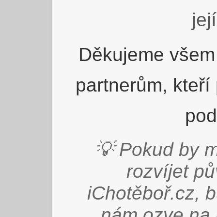
jej
Děkujeme všem 
partnerům, kteří
pod
💡 Pokud by m
rozvíjet p
iChotěboř.cz, 
nám ozve na