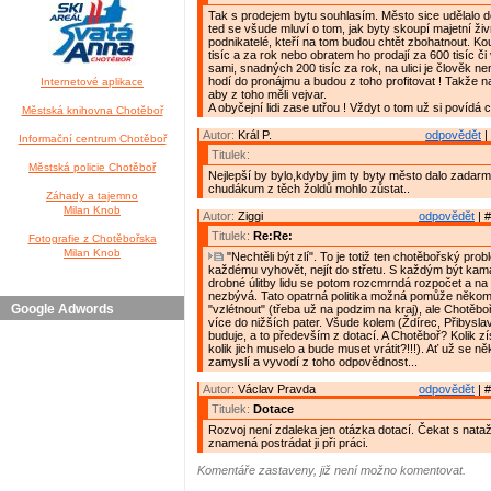
Tak s prodejem bytu souhlasím. Město sice udělalo d
ted se všude mluví o tom, jak byty skoupí majetní živ
podnikatelé, kteří na tom budou chtět zbohatnout. Ko
tisíc a za rok nebo obratem ho prodají za 600 tisíc či
sami, snadných 200 tisíc za rok, na ulici je člověk n
hodí do pronájmu a budou z toho profitovat ! Takže n
Internetové aplikace
aby z toho měli vejvar.
A obyčejní lidi zase utřou ! Vždyt o tom už si povídá 
Městská knihovna Chotěboř
Autor:
Král P.
odpovědět
|
Informační centrum Chotěboř
Titulek:
Městská policie Chotěboř
Nejlepší by bylo,kdyby jim ty byty město dalo zadarm
chudákum z těch žoldů mohlo zůstat..
Záhady a tajemno
Milan Knob
Autor:
Ziggi
odpovědět
| #
Titulek:
Re:Re:
Fotografie z Chotěbořska
Milan Knob
"Nechtěli být zlí". To je totiž ten chotěbořský pro
každému vyhovět, nejít do střetu. S každým být kam
drobné úlitby lidu se potom rozcmrndá rozpočet a na 
nezbývá. Tato opatrná politika možná pomůže někomu
Google Adwords
"vzlétnout" (třeba už na podzim na kraj), ale Chotěboř 
více do nižších pater. Všude kolem (Ždírec, Přibyslav,
buduje, a to především z dotací. A Chotěboř? Kolik zí
kolik jich muselo a bude muset vrátit?!!!). Ať už se n
zamyslí a vyvodí z toho odpovědnost...
Autor:
Václav Pravda
odpovědět
| #
Titulek:
Dotace
Rozvoj není zdaleka jen otázka dotací. Čekat s nat
znamená postrádat ji při práci.
Komentáře zastaveny, již není možno komentovat.