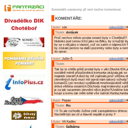
Komentáře zastaveny, již není možno komentovat.
KOMENTÁŘE:
Autor:
xdx
odpovědět
| #
Titulek:
dotázek
Proč nechce město prodat ostatní byty v Chotěboři? 
hluboko pod cenou tržní jako na Bílku, by si každý byt
by se o něj jako o vlastní, což se zatím o nájemcích 
by získalo peníze na další pozemky nebo byty a nem
do oprav.
Autor:
Jožin Š.
odpovědět
| #
Titulek:
Tak by to chtělo ještě prodat byty v ulici Dlouhá 834
sociálně méně přizpůsobivá komunita ukázala,jak se
majetek starat!! A dost by mě zajímalo,proč většina o
zlevněných bytů musí mít oproti nám takový výhody
komančů i po revoluci vydělávali mnohonásobně větš
drtivá většina ostatních.Důchody maji královský a ješ
je za tak razantnim zlevnění něco jinýho?Uvidíme kd
koupí a komu tak mělo tohle vše nahrát.Hanba,hanba
Autor:
Pepan
odpovědět
| #
Titulek:
Re:
To ale rozhodlo Jožine celé zastupitelstvo drtivou 
Nechtěli být asi zlí a hlavně nepálit si prsty !!
Autor:
Vít Kadlec
odpovědět
| #
Titulek:
šaškárna