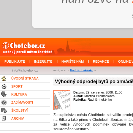
PUBLIKUJTE
|
INZERUJTE
|
NAPIŠTE NÁM
|
REDAKCE
|
ONLINE 
info@ichotebor.cz
navigace: »
Radniční okénko
»
ÚVODNÍ STRANA
Výhodný odprodej bytů po armádě
SPORT
Datum:
29. červenec 2008, 11:56
KULTURA
Autor:
Martina Hromádková
Rubrika:
Radniční okénko
ZAJÍMAVOSTI
ŠKOLSTVÍ
Zastupitelstvo města Chotěboře schválilo prode
ARCHIV
na Bílku a také přímo v Chotěboři. Současní ná
za velice výhodných podmínek obývané by
soukromého vlastnictví.