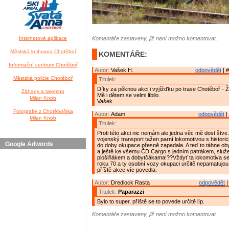
Internetové aplikace
Komentáře zastaveny, již není možno komentovat.
Městská knihovna Chotěboř
KOMENTÁŘE:
Informační centrum Chotěboř
Autor:
Vašek H.
odpovědět
| #
Městská policie Chotěboř
Titulek:
Díky za pěknou akci i vyjížďku po trase Chotěboř - Ž
Záhady a tajemno
Mě i dětem se velmi líbilo.
Milan Knob
Vašek
Fotografie z Chotěbořska
Autor:
Adam
odpovědět
|
Milan Knob
Titulek:
Proti této akci nic nemám ale jedna věc mě dost štve.
vojenský transport tažen parní lokomotivou s histori
Google Adwords
do doby okupace přesně zapadala. A teď to táhne o
a ještě ke všemu ČD Cargo s jedním patrákem, služ
plošiňákem a dobytčákama!??Vždyť ta lokomotiva se
roku 70 a ty osobní vozy okupaci určitě nepamatujou!
příště akce víc povedla.
Autor:
Dredlock Rasta
odpovědět
|
Titulek:
Paparazzi
Bylo to super, příště se to povede určitě líp.
Komentáře zastaveny, již není možno komentovat.