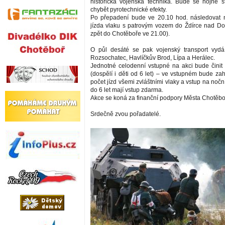
historická vojenská technika. Bude se hojně s
chybět pyrotechnické efekty.
Po přepadení bude ve 20.10 hod. následovat n
jízda vlaku s patrovým vozem do Ždírce nad Do
zpět do Chotěboře ve 21.00).
O půl desáté se pak vojenský transport vyd
Rozsochatec, Havlíčkův Brod, Lípa a Herálec.
Jednotné celodenní vstupné na akci bude čini
(dospělí i děti od 6 let) – ve vstupném bude z
počet jízd všemi zvláštními vlaky a vstup na nočn
do 6 let mají vstup zdarma.
Akce se koná za finanční podpory Města Chotěbo
Srdečně zvou pořadatelé.