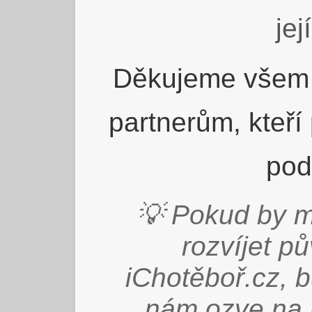
jej
Děkujeme všem 
partnerům, kteří
pod
💡 Pokud by m
rozvíjet p
iChotěboř.cz, 
nám ozve na