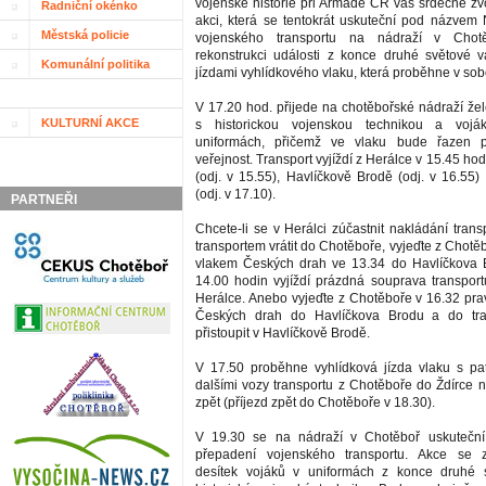
vojenské historie při Armádě ČR vás srdečně zvo
Radniční okénko
akci, která se tentokrát uskuteční pod názvem
Městská policie
vojenského transportu na nádraží v Chot
rekonstrukci události z konce druhé světové 
Komunální politika
jízdami vyhlídkového vlaku, která proběhne v sobo
V 17.20 hod. přijede na chotěbořské nádraží žel
KULTURNÍ AKCE
s historickou vojenskou technikou a voj
uniformách, přičemž ve vlaku bude řazen p
veřejnost. Transport vyjíždí z Herálce v 15.45 hod
(odj. v 15.55), Havlíčkově Brodě (odj. v 16.55)
(odj. v 17.10).
PARTNEŘI
Chcete-li se v Herálci zúčastnit nakládání tran
transportem vrátit do Chotěboře, vyjeďte z Chot
vlakem Českých drah ve 13.34 do Havlíčkova 
14.00 hodin vyjíždí prázdná souprava transpor
Herálce. Anebo vyjeďte z Chotěboře v 16.32 pr
Českých drah do Havlíčkova Brodu a do tra
přistoupit v Havlíčkově Brodě.
V 17.50 proběhne vyhlídková jízda vlaku s p
dalšími vozy transportu z Chotěboře do Ždírce
zpět (příjezd zpět do Chotěboře v 18.30).
V 19.30 se na nádraží v Chotěboř uskutečn
přepadení vojenského transportu. Akce se z
desítek vojáků v uniformách z konce druhé 