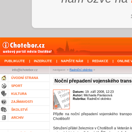
PUBLIKUJTE
|
INZERUJTE
|
NAPIŠTE NÁM
|
REDAKCE
|
ONLINE 
info@ichotebor.cz
navigace: »
Radniční okénko
»
ÚVODNÍ STRANA
Noční přepadení vojenského trans
SPORT
Datum:
19. září 2008, 12:23
KULTURA
Autor:
Michaela Pavlasová
Rubrika:
Radniční okénko
ZAJÍMAVOSTI
ŠKOLSTVÍ
Přijďte na noční přepadení vojenského transpo
ARCHIV
Chotěboři!
Sdružení přátel železnice v Chotěboři a Veterán 