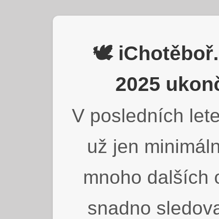
🕊️ iChotěbo
2025 ukonč
V posledních lete
už jen minimáln
mnoho dalších o
snadno sledova