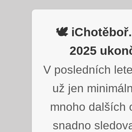
🕊️ iChotěbo
2025 ukonč
V posledních lete
už jen minimáln
mnoho dalších o
snadno sledova