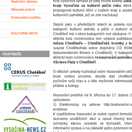
Kraj Vysočina vyhlásil již pátý ročník ankety
Zlatá
Radniční okénko
kraje Vysočina za kulturní počin roku
, kter
Městská policie
propagovat kulturní dění v našem kraji a pouk
kulturních památek, jež se zde nacházejí.
Komunální politika
Stejně jako v předešlých letech je anketa ro
kategorií: kulturní aktivita a péče o kulturní 
KULTURNÍ AKCE
Chotěboř má v obou kategoriích své zástupce. V k
aktivita byla nominována loni vydaná publika
města Chotěboře – Chotěbořské kroniky z l
svazek Chotěbořské edice doplněný CD ROM
dokumentárním filmem o Chotěboři). V kategorii
PARTNEŘI
dědictví bylo nominováno
restaurování pomníku
Václava Fialy v Chotěboři
.
O vítězích ankety rozhodují svým hlasováním obč
touto cestou prosíme, abyste dali chotěbo
počinům svůj hlas a o této možnosti informoval
přátele a kolegy.
Hlasování probíhá od 9. března do 17. dubna 2
způsobem:
1) Elektronicky na adrese http://extranet.kr-vy
jerabina/
K úspěšnému hlasování je nutné vyplnit formulář
seznamu soutěžních akcí a opsat číselný kó
schránky, kterou uvedete ve formuláři, Vá
informační zpráva a na základě jejího potvrzení d