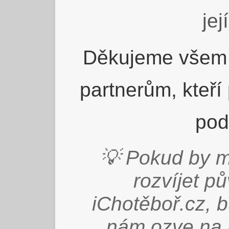
jej
Děkujeme všem 
partnerům, kteří
pod
💡 Pokud by m
rozvíjet p
iChotěboř.cz, 
nám ozve na