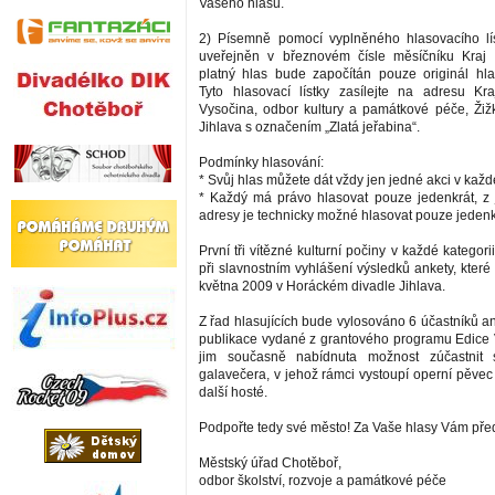
Vašeho hlasu.
2) Písemně pomocí vyplněného hlasovacího lís
uveřejněn v březnovém čísle měsíčníku Kraj 
platný hlas bude započítán pouze originál hlas
Tyto hlasovací lístky zasílejte na adresu Kr
Vysočina, odbor kultury a památkové péče, Ži
Jihlava s označením „Zlatá jeřabina“.
Podmínky hlasování:
* Svůj hlas můžete dát vždy jen jedné akci v každé
* Každý má právo hlasovat pouze jedenkrát, z
adresy je technicky možné hlasovat pouze jedenk
První tři vítězné kulturní počiny v každé katego
při slavnostním vyhlášení výsledků ankety, které
května 2009 v Horáckém divadle Jihlava.
Z řad hlasujících bude vylosováno 6 účastníků anke
publikace vydané z grantového programu Edice
jim současně nabídnuta možnost zúčastnit 
galavečera, v jehož rámci vystoupí operní pěvec
další hosté.
Podpořte tedy své město! Za Vaše hlasy Vám př
Městský úřad Chotěboř,
odbor školství, rozvoje a památkové péče