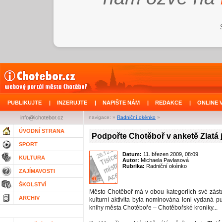
PUBLIKUJTE
|
INZERUJTE
|
NAPIŠTE NÁM
|
REDAKCE
|
ONLINE 
info@ichotebor.cz
navigace: »
Radniční okénko
»
ÚVODNÍ STRANA
Podpořte Chotěboř v anketě Zlatá 
SPORT
Datum:
11. březen 2009, 08:09
KULTURA
Autor:
Michaela Pavlasová
Rubrika:
Radniční okénko
ZAJÍMAVOSTI
ŠKOLSTVÍ
Město Chotěboř má v obou kategoriích své zástu
ARCHIV
kulturní aktivita byla nominována loni vydaná p
knihy města Chotěboře – Chotěbořské kroniky...