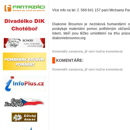
Více info na tel. č. 569 641 157 paní Michaela P
Diakonie Broumov je nezisková humanitární or
poskytuje materiální pomoc potřebným občan
lidem, kteří jsou těžko umístitelní na trhu prá
diakoniebroumov.org
Komentáře zastaveny, již není možno komentovat.
KOMENTÁŘE:
Komentáře zastaveny, již není možno komentovat.