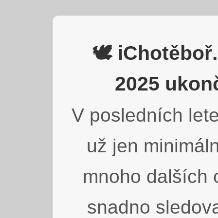
🕊️ iChotěbo
2025 ukonč
V posledních lete
už jen minimáln
mnoho dalších o
snadno sledova