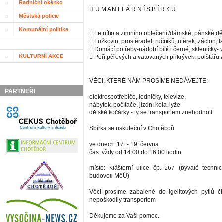
Radniční okénko
H U M A N I T Á R N Í S B Í R K U
Městská policie
Komunální politika
 Letního a zimního oblečení /dámské, pánské,dě
 Lůžkovin, prostěradel, ručníků, utěrek, záclon, l
 Domácí potřeby-nádobí bílé i černé, skleničky- 
KULTURNÍ AKCE
 Peří,péřových a vatovaných přikrývek, polštářů 
VĚCI, KTERÉ NÁM PROSÍME NEDÁVEJTE:
PARTNEŘI
elektrospotřebiče, ledničky, televize,
nábytek, počítače, jízdní kola, lyže
dětské kočárky - ty se transportem znehodnotí
Sbírka se uskuteční v Chotěboři
ve dnech: 17. - 19. června
čas: vždy od 14.00 do 16.00 hodin
místo: Klášterní ulice čp. 267 (bývalé techn
budovou MěÚ)
Věci prosíme zabalené do igelitových pytlů č
nepoškodily transportem
Děkujeme za Vaši pomoc.