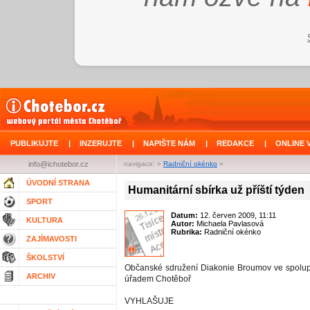
PUBLIKUJTE
|
INZERUJTE
|
NAPIŠTE NÁM
|
REDAKCE
|
ONLINE 
info@ichotebor.cz
navigace: »
Radniční okénko
»
ÚVODNÍ STRANA
Humanitární sbírka už příští týden
SPORT
Datum:
12. červen 2009, 11:11
KULTURA
Autor:
Michaela Pavlasová
Rubrika:
Radniční okénko
ZAJÍMAVOSTI
ŠKOLSTVÍ
Občanské sdružení Diakonie Broumov ve spolup
ARCHIV
úřadem Chotěboř
VYHLAŠUJE