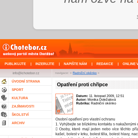
PUBLIKUJTE
|
INZERUJTE
|
NAPIŠTE NÁM
|
REDAKCE
|
ONLINE 
info@ichotebor.cz
navigace: »
Radniční okénko
»
ÚVODNÍ STRANA
Opatření proti chřipce
SPORT
Datum:
11. listopad 2009, 12:51
KULTURA
Autor:
Monika Doležalová
Rubrika:
Radniční okénko
ZAJÍMAVOSTI
ŠKOLSTVÍ
Osobní opatření pro vlastní ochranu
ARCHIV
1. Vyhýbejte se blízkému kontaktu s nakaženými
 Osoby, které mají jeden nebo více těchto pří
kašel, bolest v krku, bolest těla, bolest hlavy, n