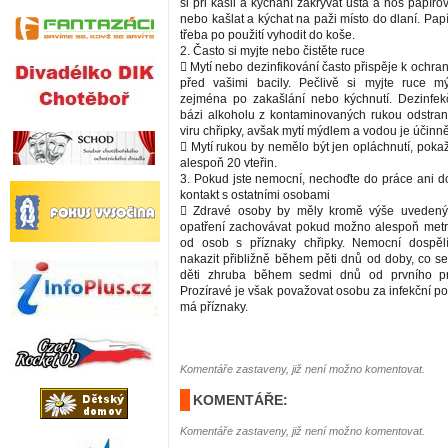
si při kašli a kýchání zakrývat ústa a nos papí
nebo kašlat a kýchat na paži místo do dlaní. Pap
třeba po použití vyhodit do koše.
2. Často si myjte nebo čistěte ruce
 Mytí nebo dezinfikování často přispěje k ochra
před vašimi bacily. Pečlivě si myjte ruce 
zejména po zakašlání nebo kýchnutí. Dezinfek
bázi alkoholu z kontaminovaných rukou odstraní
viru chřipky, avšak mytí mýdlem a vodou je účinně
 Mytí rukou by nemělo být jen opláchnutí, poka
alespoň 20 vteřin.
3. Pokud jste nemocní, nechoďte do práce ani d
kontakt s ostatními osobami
 Zdravé osoby by měly kromě výše uvedený
opatření zachovávat pokud možno alespoň metr
od osob s příznaky chřipky. Nemocní dospěl
nakazit přibližně během pěti dnů od doby, co se
děti zhruba během sedmi dnů od prvního pr
Prozíravé je však považovat osobu za infekční p
má příznaky.
Komentáře zastaveny, již není možno komentovat.
KOMENTÁŘE:
Komentáře zastaveny, již není možno komentovat.