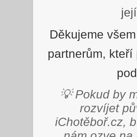
jej
Děkujeme všem 
partnerům, kteří
pod
💡 Pokud by m
rozvíjet p
iChotěboř.cz, 
nám ozve na