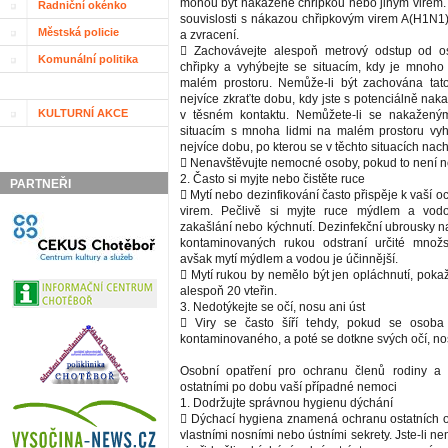
mohou být nakažené chřipkou nebo jiným virem.
Radniční okénko
souvislosti s nákazou chřipkovým virem A(H1N1
Městská policie
a zvracení.
 Zachovávejte alespoň metrový odstup od o
Komunální politika
chřipky a vyhýbejte se situacím, kdy je mnoho 
malém prostoru. Nemůže-li být zachována tato
nejvíce zkraťte dobu, kdy jste s potenciálně na
KULTURNÍ AKCE
v těsném kontaktu. Nemůžete-li se nakažen
situacím s mnoha lidmi na malém prostoru vyh
nejvíce dobu, po kterou se v těchto situacích nach
 Nenavštěvujte nemocné osoby, pokud to není n
2. Často si myjte nebo čistěte ruce
PARTNEŘI
 Mytí nebo dezinfikování často přispěje k vaší o
virem. Pečlivě si myjte ruce mýdlem a vod
zakašlání nebo kýchnutí. Dezinfekční ubrousky n
kontaminovaných rukou odstraní určité množst
avšak mytí mýdlem a vodou je účinnější.
 Mytí rukou by nemělo být jen opláchnutí, poka
alespoň 20 vteřin.
3. Nedotýkejte se očí, nosu ani úst
 Viry se často šíří tehdy, pokud se osob
kontaminovaného, a poté se dotkne svých očí, no
Osobní opatření pro ochranu členů rodiny a b
ostatními po dobu vaší případné nemoci
1. Dodržujte správnou hygienu dýchání
 Dýchací hygiena znamená ochranu ostatních 
vlastními nosními nebo ústními sekrety. Jste-li ne