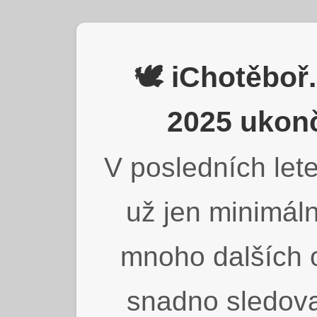
🕊️ iChotěbo
2025 ukonč
V posledních lete
už jen minimáln
mnoho dalších o
snadno sledova