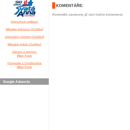
KOMENTÁŘE:
Komentáře zastaveny, již není možno komentovat.
Internetové aplikace
Městská knihovna Chotěboř
Informační centrum Chotěboř
Městská policie Chotěboř
Záhady a tajemno
Milan Knob
Fotografie z Chotěbořska
Milan Knob
Google Adwords