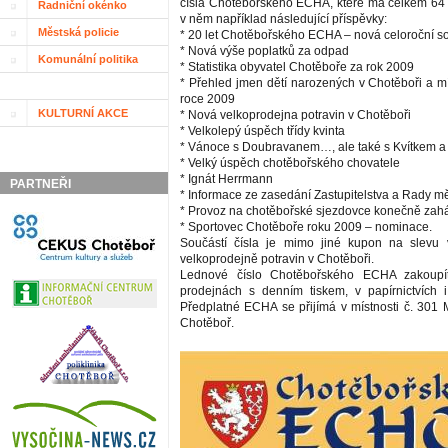
čísla Chotěbořského ECHA, které má celkem 64 
Radniční okénko
v něm například následující příspěvky:
Městská policie
* 20 let Chotěbořského ECHA – nová celoroční s
* Nová výše poplatků za odpad
Komunální politika
* Statistika obyvatel Chotěboře za rok 2009
* Přehled jmen dětí narozených v Chotěboři a mí
roce 2009
KULTURNÍ AKCE
* Nová velkoprodejna potravin v Chotěboři
* Velkolepý úspěch třídy kvinta
* Vánoce s Doubravanem…, ale také s Kvítkem a 
* Velký úspěch chotěbořského chovatele
* Ignát Herrmann
PARTNEŘI
* Informace ze zasedání Zastupitelstva a Rady 
* Provoz na chotěbořské sjezdovce konečně zah
* Sportovec Chotěboře roku 2009 – nominace.
Součástí čísla je mimo jiné kupon na slevu 
velkoprodejně potravin v Chotěboři.
Lednové číslo Chotěbořského ECHA zakoup
prodejnách s denním tiskem, v papírnictvích i
Předplatné ECHA se přijímá v místnosti č. 301
Chotěboř.