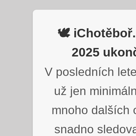
🕊️ iChotěbo
2025 ukonč
V posledních lete
už jen minimáln
mnoho dalších o
snadno sledova