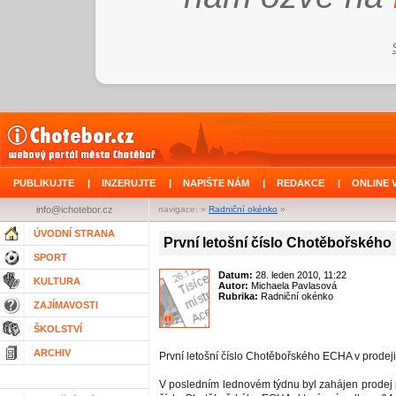
PUBLIKUJTE
|
INZERUJTE
|
NAPIŠTE NÁM
|
REDAKCE
|
ONLINE 
info@ichotebor.cz
navigace: »
Radniční okénko
»
ÚVODNÍ STRANA
První letošní číslo Chotěbořskéh
SPORT
Datum:
28. leden 2010, 11:22
KULTURA
Autor:
Michaela Pavlasová
Rubrika:
Radniční okénko
ZAJÍMAVOSTI
ŠKOLSTVÍ
ARCHIV
První letošní číslo Chotěbořského ECHA v prodeji
V posledním lednovém týdnu byl zahájen prodej 