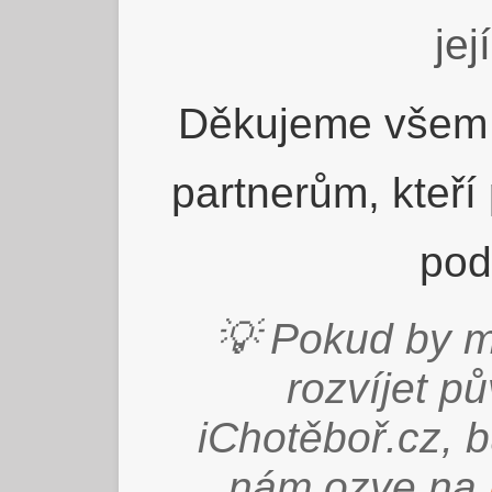
jej
Děkujeme všem 
partnerům, kteří
pod
💡 Pokud by m
rozvíjet p
iChotěboř.cz, 
nám ozve na