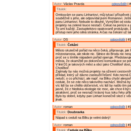
Autor:
Václav Pravda
odpovědět
| #
Titulek:
Omlouvám se panu Linhartovi, můj tykací příspěvek 
souběžně s jeho, ale odpovídal jsem Romanovi. Ješt
panu Linhartovi. Nebude to dlouhé. Vymýšlet od stolu
projekty na zelené louce nestačí. Čekat na peníze a 
To umí každý. Zastupitelstvo opakovaně prokázalo, ž
přístup není jeho silná stránka. A čas na čekání už ta
Autor:
DS
odpovědět
| #1
Titulek:
Čekáni
Město skutečně pořád na něco čeká, připravuje, jak 
místostarosta, ale nikde nic. Silnice do Brodu nic ne
proč se s tímhle nápadem pořád operuje. Představuj
města, že okamžitě po dokončení komunikace se poh
V linii D1 je takových měst a obcí jako Chotěboř dost
Chotěboř.
Zajímaly by nás možná projekty na oživení cestovní
příklad, který už dávno zasloužil řešení: Kdo nezná 
netuší, o co přichází, ale např. na Bílku chybí alespo
cedule, že se zde něco takového nachází. Možná by z
víc lidí by se chtělo občerstvit, víc lidí by našlo tím 
jasné, že z hlediska ekologie nic moc, ale chce-li být
atraktivní, proč se nesnaží krásný kus toku řeky přiblí
Bylo by dobré, kdyby pan Linhart konečně slezl z višn
jinak.
Autor:
roman
odpovědět
| #1
Titulek:
Doubravka
Nápad s cedulí na Bílku je velmi dobrý!
Autor:
roman
odpovědět
| #1
Titulek:
Cedule na Bílku