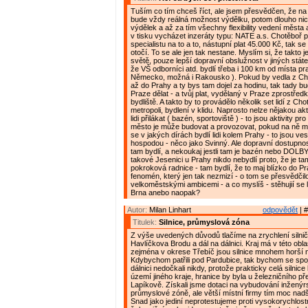
Tuším co tím chceš říct, ale jsem přesvědčen, že na
bude vždy reálná možnost výdělku, potom dlouho nic
výdělek a až za tím všechny flexibility vedení města
v tisku vycházet inzeráty typu: NATE a.s. Chotěboř 
specialistu na to a to, nástupní plat 45.000 Kč, tak s
otočí. To se ale jen tak nestane. Myslím si, že takto 
světě, pouze lepší dopravní obslužnost v jiných stát
že VŠ odborníci atd. bydlí třeba i 100 km od místa pr
Německo, možná i Rakousko ). Pokud by vedla z Ch
až do Prahy a ty bys tam dojel za hodinu, tak tady bu
Praze dělat - a tvůj plat, vydělaný v Praze zprostřed
bydliště. A takto by to provádělo několik set lidí z Ch
metropoli, bydlení v klidu. Naprosto nelze nějakou ak
lidi přilákat ( bazén, sportoviště ) - to jsou aktivity pr
město je může budovat a provozovat, pokud na ně m
se v jakých dírách bydlí lidi kolem Prahy - to jsou ve
hospodou - něco jako Svinný. Ale dopravní dostupnos
tam bydlí, a nekoukaj jestli tam je bazén nebo DOLBY
takové Jesenici u Prahy nikdo nebydlí proto, že je t
pokroková radnice - tam bydlí, že to maj blízko do Pr
fenomén, který jen tak nezmizí - o tom se přesvědčil
velkoměstskými ambicemi - a co myslíš - stěhujií se l
Brna anebo naopak?
Autor:
Milan Linhart
odpovědět
| #
Titulek:
Silnice, průmyslová zóna
Z výše uvedených důvodů tlačíme na zrychlení silnič
Havlíčkova Brodu a dál na dálnici. Kraj má v této oblasti
zejména v okrese Třebíč jsou silnice mnohem horší 
Kdybychom patřili pod Pardubice, tak bychom se spo
dálnici nedočkali nikdy, protože prakticky celá silnice
území jiného kraje, hranice by byla u železničního př
Lapíkově. Získali jsme dotaci na vybudování inženýrs
průmyslové zóně, ale větší místní firmy tím moc nad
Snad jako jediní neprotestujeme proti vysokorychlos