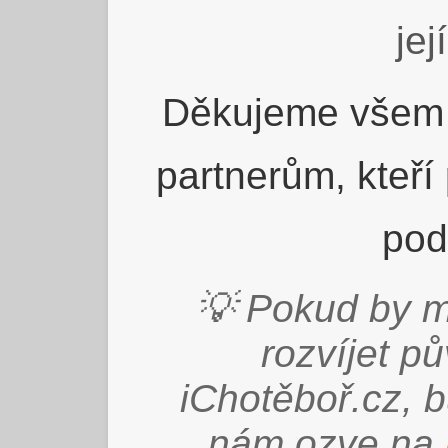
jej
Děkujeme všem 
partnerům, kteří
pod
💡 Pokud by m
rozvíjet p
iChotěboř.cz, 
nám ozve na