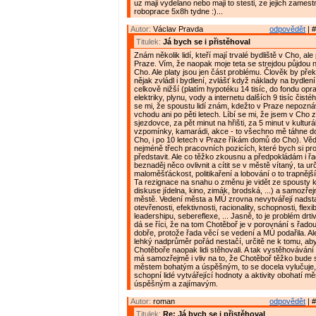
uz maji vydelano nebo maji to stesti, ze jejich zamest
roboprace 5x8h tydne :)...
Autor:
Václav Pravda
odpovědět
| #
Titulek:
Já bych se i přistěhoval
Znám několik lidí, kteří mají trvalé bydliště v Cho, ale 
Praze. Vím, že naopak moje teta se strejdou půjdou
Cho. Ale platy jsou jen část problému. Člověk by překo
nějak zvládl i bydlení, zvlášť když náklady na bydlen
celkově nižší (platím hypotéku 14 tisíc, do fondu opr
elektriky, plynu, vody a internetu dalších 9 tisíc čist
se mi, že spoustu lidí znám, kdežto v Praze nepoz
vchodu ani po pěti letech. Líbí se mi, že jsem v Cho 
sjezdovce, za pět minut na hřišti, za 5 minut v kulturá
vzpomínky, kamarádi, akce - to všechno mě táhne d
Cho, i po 10 letech v Praze říkám domů do Cho). Vě
nejméně třech pracovních pozicích, které bych si pr
představit. Ale co těžko zkousnu a předpokládám i řad
beznaděj něco ovlivnit a cítit se v městě vítaný, ta urč
maloměšťáckost, politikaření a lobování o to trapnějš
Ta rezignace na snahu o změnu je vidět ze spousty 
diskuse jídelna, kino, zimák, brodská, ...) a samozře
městě. Vedení města a MÚ zrovna nevytvářejí nadst
otevřenosti, efektivnosti, racionality, schopnosti, flexib
leadershipu, sebereflexe, ... Jasně, to je problém drti
dá se říci, že na tom Chotěboř je v porovnání s řado
dobře, protože řada věcí se vedení a MÚ podařila. Al
lehký nadprůměr pořád nestačí, určitě ne k tomu, ab
Chotěboře naopak lidi stěhovali. A tak vystěhovávání 
má samozřejmě i vliv na to, že Chotěboř těžko bude
městem bohatým a úspěšným, to se docela vylučuje,
schopní lidé vytvářející hodnoty a aktivity obohatí mě
úspěšným a zajímavým.
Autor:
roman
odpovědět
| #
Titulek:
Re: Já bych se i přistěhoval