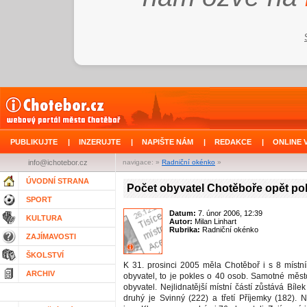
PUBLIKUJTE
|
INZERUJTE
|
NAPIŠTE NÁM
|
REDAKCE
|
ONLINE 
info@ichotebor.cz
navigace: »
Radniční okénko
»
ÚVODNÍ STRANA
Počet obyvatel Chotěboře opět po
SPORT
Datum:
7. únor 2006, 12:39
KULTURA
Autor:
Milan Linhart
Rubrika:
Radniční okénko
ZAJÍMAVOSTI
ŠKOLSTVÍ
K 31. prosinci 2005 měla Chotěboř i s 8 místn
ARCHIV
obyvatel, to je pokles o 40 osob. Samotné měs
obyvatel. Nejlidnatější místní částí zůstává Bílek
druhý je Svinný (222) a třetí Příjemky (182).