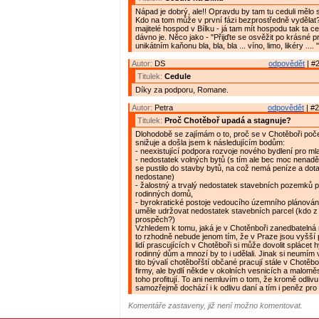
Nápad je dobrý, ale!! Opravdu by tam tu ceduli mělo
Kdo na tom může v první fázi bezprostředně vyděla
majitelé hospod v Bílku - já tam mít hospodu tak ta c
dávno je. Něco jako - "Přijďte se osvěžit po krásné 
unikátním kaňonu bla, bla, bla ... víno, limo, likéry .... "
Autor:
DS
odpovědět
| #2
Titulek:
Cedule
Díky za podporu, Romane.
Autor:
Petra
odpovědět
| #2
Titulek:
Proč Chotěboř upadá a stagnuje?
Dlohodobě se zajímám o to, proč se v Chotěboři poče
snižuje a došla jsem k následujícím bodům:
- neexistující podpora rozvoje nového bydlení pro ml
- nedostatek volných bytů (s tím ale bec moc nenaděl
se pustilo do stavby bytů, na což nemá peníze a dota
nedostane)
- žalostný a trvalý nedostatek stavebních pozemků 
rodinných domů,
- byrokratické postoje vedoucího územního plánování
uměle udržovat nedostatek stavebních parcel (kdo z
prospěch?)
Vzhledem k tomu, jaká je v Chotěnboři zanedbateln
to rzhodně nebude jenom tím, že v Praze jsou vyšší 
lidí prascujících v Chotěboři si může dovolit splácet
rodinný dům a mnozí by to i udělali. Jinak si neumím v
tito bývalí chotěbořští občané pracují stále v Chotěb
firmy, ale bydlí někde v okolních vesnicích a malomě
toho profitují. To ani nemluvím o tom, že kromě odliv
samozřejmě dochází i k odlivu daní a tím i peněz pr
Komentáře zastaveny, již není možno komentovat.