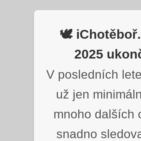
🕊️ iChotěbo
2025 ukonč
V posledních lete
už jen minimáln
mnoho dalších o
snadno sledova