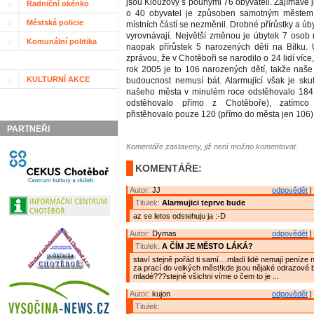
jsou Klouzovy s pouhými 76 obyvateli. Zajímavé j
Radniční okénko
o 40 obyvatel je způsoben samotným městem,
Městská policie
místních částí se nezměnil. Drobné přírůstky a ú
vyrovnávají. Největší změnou je úbytek 7 osob
Komunální politika
naopak přírůstek 5 narozených dětí na Bílku. 
zprávou, že v Chotěboři se narodilo o 24 lidí více
rok 2005 je to 106 narozených dětí, takže naše 
KULTURNÍ AKCE
budoucnost nemusí bát. Alarmující však je sku
našeho města v minulém roce odstěhovalo 184 l
odstěhovalo přímo z Chotěboře), zatímc
přistěhovalo pouze 120 (přímo do města jen 106)
PARTNEŘI
Komentáře zastaveny, již není možno komentovat.
KOMENTÁŘE:
Autor:
JJ
odpovědět
|
Titulek:
Alarmujici teprve bude
az se letos odstehuju ja :-D
Autor:
Dymas
odpovědět
|
Titulek:
A ČÍM JE MĚSTO LÁKÁ?
staví stejně pořád ti samí....mladí lidé nemají peníze na
za prací do velkých měst!kde jsou nějaké odrazové 
mladé???stejně všichni víme o čem to je ...
Autor:
kujon
odpovědět
|
Titulek: