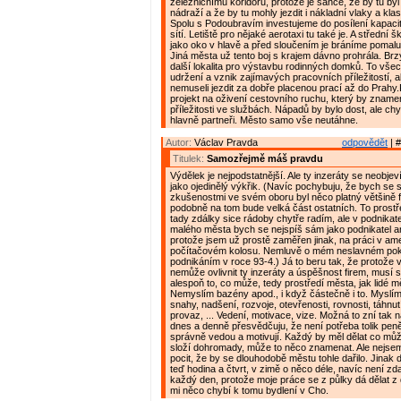
železničnímu koridoru, protože je šance, že by tu by
nádraží a že by tu mohly jezdit i nákladní vlaky a klas
Spolu s Podoubravím investujeme do posílení kapac
sítí. Letiště pro nějaké aerotaxi tu také je. A střední
jako oko v hlavě a před sloučením je bráníme pomalu v
Jiná města už tento boj s krajem dávno prohrála. Brz
další lokalita pro výstavbu rodinných domků. To vše
udržení a vznik zajímavých pracovních příležitostí, a
nemuseli jezdit za dobře placenou prací až do Prahy
projekt na oživení cestovního ruchu, který by znamen
příležitosti ve službách. Nápadů by bylo dost, ale chy
hlavně partneři. Město samo vše neutáhne.
Autor:
Václav Pravda
odpovědět
| #
Titulek:
Samozřejmě máš pravdu
Výdělek je nejpodstatnější. Ale ty inzeráty se neobje
jako ojedinělý výkřik. (Navíc pochybuju, že bych se 
zkušenostmi ve svém oboru byl něco platný většině 
podobně na tom bude velká část ostatních. To prostřed
tady zdálky sice rádoby chytře radím, ale v podnikat
malého města bych se nejspíš sám jako podnikatel ani
protože jsem už prostě zaměřen jinak, na práci v a
počítačovém kolosu. Nemluvě o mém neslavném po
podnikáním v roce 93-4.) Já to beru tak, že protože
nemůže ovlivnit ty inzeráty a úspěšnost firem, musí se
alespoň to, co může, tedy prostředí města, jak lidé m
Nemyslím bazény apod., i když částečně i to. Myslí
snahy, nadšení, rozvoje, otevřenosti, rovnosti, táhnut
provaz, ... Vedení, motivace, vize. Možná to zní tak n
dnes a denně přesvědčuju, že není potřeba tolik peněz
správně vedou a motivují. Každý by měl dělat co můž
složí dohromady, může to něco znamenat. Ale nejs
pocit, že by se dlouhodobě městu tohle dařilo. Jinak 
teď hodina a čtvrt, v zimě o něco déle, navíc není zda
každý den, protože moje práce se z půlky dá dělat z
mi něco chybí k tomu bydlení v Cho.