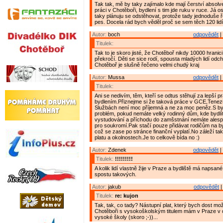
Tak tak, mě by taky zajímalo kde mají čerství absolve
práci v Chotěboři, bydlení s tim jde ruku v ruce. Já 
taky plánuju se odstěhovat, protože tady jednoduše 
pes. Docela rád bych věděl proč se sem těch 120 lidí 
Autor:
boch
odpovědět
|
Titulek:
Tak to je skoro jisté, že Chotěboř nikdy 10000 hranic
překročí. Děti se sice rodí, spousta mladých lidí odc
Chotěboř je slušně řečeno velmi chudý kraj
Autor:
Mussa
odpovědět
|
Titulek:
Ani se nedivím, těm, kteří se odtus stěhují za lepší pr
bydlením.Přiznejme si že taková práce v GCE,Tene
Službách není moc příjemná a ne za moc peněz.S byd
problém, pokud nemáte velký rodinný dům, kde bydlíte
vystudování a příchodu do zamšstnání nemáte alesp
pro soukromí.Pak stačí pouze přidávat rodičům na by
což se zase po stránce finanční vyplatí.No záleží ta
platu a okolnostech.Je to celkově bída no :)
Autor:
Zdenek
odpovědět
|
Titulek:
!!!!!!!!!
A kolik lidí vlastně žije v Praze a bydliště má napsa
spostu takových.
Autor:
jakub
odpovědět
|
Titulek:
re: kujon
Tak, tak, co tady? Nástupní plat, který bych dost mo
Chotěboři s vysokoškolským titulem mám v Praze v
vysoké školy (skoro ;-))...