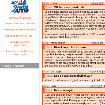
Autor:
roman
odpovědět
|
Titulek:
Všichni máte pravdu, ale ...
Všichni máte pravdu, ale skutečností je, že toto je a
problém všech malých měst ( až na vyjímky ). Co js
se pořád víc lidí stěhuje do Prahy, než z Prahy. Něja
Internetové aplikace
nabídku pro obyvatele počet lidí nezvýší ( viz. příkla
viditelnymacek.cz městě Rumburku bylo loni během
Městská knihovna Chotěboř
550 nezaměstnaných. V prosinci 2005 otevřeli slavn
zahraničního investora na základě investičních pobí
Informační centrum Chotěboř
Kč.
V současné době je v našem městě cca 850 nezamě
Městská policie Chotěboř
má přibližně 10.000 obyvatel. )
Záhady a tajemno
Autor:
Milan Kaktus
odpovědět
|
Milan Knob
Titulek:
Utíká kdo jen trochu může
Fotografie z Chotěbořska
Není divu, město nic nedělá pro to aby zde byli lidé s
Milan Knob
populistické akce, kterými se naši pomazaní zviditelňu
neudrží. Úřad se zabývá jen sám sebou, rozrostl se
rozměrů, místní podnikatelé se likvidují, jak to jen jde
zbytečná místa pro známé a peníze na zimní údržbu ch
zlomek toho co se děje. Chytrej kdo utíká.
Google Adwords
Autor:
Jan Valja
odpovědět
| #
Titulek:
Kdo se sem mohl přistěhovat?
Možná to budou romové, jinak nevím co by tu kdo hle
Autor:
Luke
odpovědět
| 
Titulek:
Nekdo se najde
V okruhu mych znamych je par lidi, kteri se sem prest
hadejte odkud: z Prahy. Jsou to sice vyjimky, ale to c
krasna priroda a klid. Platovy prumer v nasem regionu
nic ale vzdycky kazdemu nemusi jit jen o penize (hla