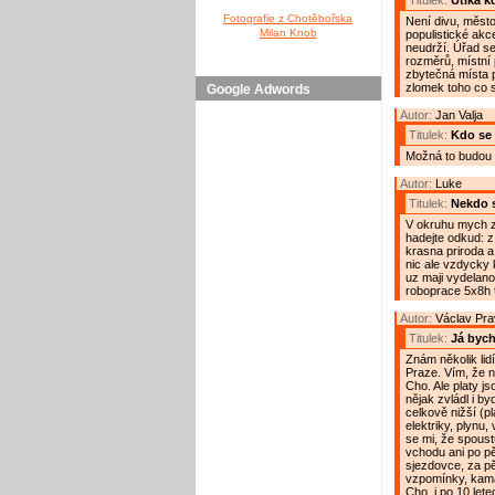
Titulek:
Utíká k
Fotografie z Chotěbořska
Není divu, město 
Milan Knob
populistické akce
neudrží. Úřad s
rozměrů, místní p
zbytečná místa p
zlomek toho co s
Google Adwords
Autor:
Jan Valja
Titulek:
Kdo se 
Možná to budou r
Autor:
Luke
Titulek:
Nekdo s
V okruhu mych zn
hadejte odkud: z 
krasna priroda a
nic ale vzdycky 
uz maji vydelano 
roboprace 5x8h t
Autor:
Václav Pr
Titulek:
Já bych
Znám několik lidí,
Praze. Vím, že n
Cho. Ale platy js
nějak zvládl i b
celkově nižší (p
elektriky, plynu,
se mi, že spous
vchodu ani po pě
sjezdovce, za pět
vzpomínky, kama
Cho, i po 10 let