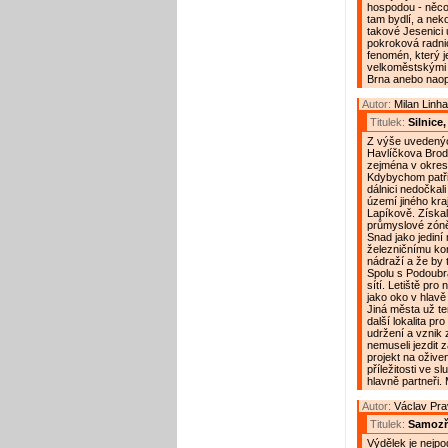
hospodou - něco 
tam bydlí, a nek
takové Jesenici 
pokroková radnic
fenomén, který j
velkoměstskými a
Brna anebo nao
Autor:
Milan Linha
Titulek:
Silnice
Z výše uvedených
Havlíčkova Brodu a
zejména v okrese
Kdybychom patři
dálnici nedočkali
území jiného kra
Lapíkově. Získal
průmyslové zóně,
Snad jako jediní
železničnímu kor
nádraží a že by t
Spolu s Podoubr
sítí. Letiště pro
jako oko v hlavě
Jiná města už te
další lokalita p
udržení a vznik 
nemuseli jezdit 
projekt na ožive
příležitosti ve s
hlavně partneři
Autor:
Václav Pr
Titulek:
Samozř
Výdělek je nejpo