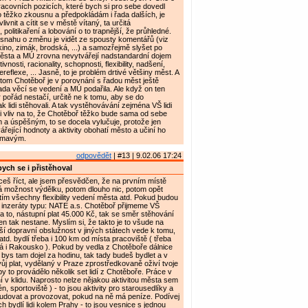
acovních pozicích, které bych si pro sebe dovedl
co těžko zkousnu a předpokládám i řada dalších, je
ivnit a cítit se v městě vítaný, ta určitá
olitikaření a lobování o to trapnější, že průhledné.
snahu o změnu je vidět ze spousty komentářů (viz
 kino, zimák, brodská, ...) a samozřejmě slyšet po
ěsta a MÚ zrovna nevytvářejí nadstandardní dojem
ivnosti, racionality, schopnosti, flexibility, nadšení,
reflexe, ... Jasně, to je problém drtivé většiny měst. A
a tom Chotěboř je v porovnání s řadou měst ještě
ada věcí se vedení a MÚ podařila. Ale když on ten
pořád nestačí, určitě ne k tomu, aby se do
 lidi stěhovali. A tak vystěhovávání zejména VŠ lidi
 vliv na to, že Chotěboř těžko bude sama od sebe
a úspěšným, to se docela vylučuje, protože jen
ářející hodnoty a aktivity obohatí město a učiní ho
ímavým.
odpovědět
| #13 | 9.02.06 17:24
bych se i přistěhoval
eš říct, ale jsem přesvědčen, že na prvním místě
á možnost výdělku, potom dlouho nic, potom opět
tím všechny flexibility vedení města atd. Pokud budou
 inzeráty typu: NATE a.s. Chotěboř přijmeme VŠ
 a to, nástupní plat 45.000 Kč, tak se směr stěhování
jen tak nestane. Myslím si, že takto je to všude na
ší dopravní obslužnost v jiných státech vede k tomu,
td. bydlí třeba i 100 km od místa pracoviště ( třeba
i Rakousko ). Pokud by vedla z Chotěboře dálnice
 bys tam dojel za hodinu, tak tady budeš bydlet a v
vůj plat, vydělaný v Praze zprostředkovaně oživí tvoje
 by to provádělo několik set lidí z Chotěboře. Práce v
ní v klidu. Naprosto nelze nějakou aktivitou města sem
zén, sportoviště ) - to jsou aktivity pro starousedlíky a
udovat a provozovat, pokud na ně má peníze. Podívej
h bydlí lidi kolem Prahy - to jsou vesnice s jednou