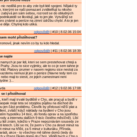
do jen trochu může
nic nedělá pro to aby zde byli lidé spojeni. Nějaké ty
, kterými se naši pomazaní zviditelňují tu nikoho
e zabývá jen sám sebou, rozrostl se do obludných
odnikatelé se likvidují, jak to jen jde. Vytvářejí se
ro známé a peníze na zimní údržbu chybí. A to je jen
e děje. Chytrej kdo utíká.
odpovědět
| #10 | 8.02.06 15:04
sem mohl přistěhovat?
omové, jinak nevím co by tu kdo hledal.
odpovědět
| #11 | 8.02.06 18:39
e najde
amych je par lidi, kteri se sem prestehovat chteji a
Prahy. Jsou to sice vyjimky, ale to co je sem tahne je
 klid. Platovy prumer v nasem regionu sice nestoji za
kazdemu nemusi jit jen o penize (hlavne tedy tem co
nebo maji to stesti, ze jejich zamestnani neni
ydne :)...
avda
odpovědět
| #12 | 9.02.06 17:08
 se i přistěhoval
 kteří mají trvalé bydliště v Cho, ale pracují a bydlí v
aopak moje teta se strejdou půjdou na důchod do
ou jen část problému. Člověk by překousl nižší plat a
ydlení, zvlášť když náklady na bydlení v Cho jsou
latím hypotéku 14 tisíc, do fondu oprav a na spotřebu
 vody a internetu dalších 9 tisíc čistého měsíčně). Líbí
tu lidí znám, kdežto v Praze nepoznávám sousedy ze
ti letech. Líbí se mi, že jsem v Cho za deset minut na
 minut na hřišti, za 5 minut v kulturáku. Příroda,
rádi, akce - to všechno mě táhne domů (tedy do
ech v Praze říkám domů do Cho). Věděl bych v Cho o