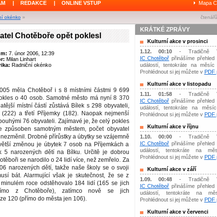
ÁM
|
REDAKCE
|
ONLINE VSTUP
Mapa C
ní okénko
»
čtenářů
KRÁTKÉ ZPRÁVY
atel Chotěboře opět poklesl
Kulturní akce v prosinci
1.12. 00:10
- Tradičně 
um:
7. únor 2006, 12:39
IC Chotěboř
přinášíme přehled 
or:
Milan Linhart
ika:
Radniční okénko
událostí, tentokráte na měsíc 
Prohlédnout si jej můžete v
PDF p
Kulturní akce v listopadu
2005 měla Chotěboř i s 8 místními částmi 9 699
1.11. 01:58
- Tradičně 
 pokles o 40 osob. Samotné město má nyní 8 370
IC Chotěboř
přinášíme přehled 
atější místní částí zůstává Bílek s 298 obyvateli,
událostí, tentokráte na měsíc 
 (222) a třetí Příjemky (182). Naopak nejmenší
Prohlédnout si jej můžete v
PDF p
pouhými 76 obyvateli. Zajímavé je, že celý pokles
Kulturní akce v říjnu
je způsoben samotným městem, počet obyvatel
e nezměnil. Drobné přírůstky a úbytky se vzájemně
1.10. 00:00
- Tradičně 
IC Chotěboř
přinášíme přehled 
jvětší změnou je úbytek 7 osob na Příjemkách a
událostí, tentokráte na měs
k 5 narozených dětí na Bílku. Určitě je dobrou
Prohlédnout si jej můžete v
PDF p
těboři se narodilo o 24 lidí více, než zemřelo. Za
06 narozených dětí, takže naše školy se o svoji
Kulturní akce v září
sí bát. Alarmující však je skutečnost, že se z
1.09. 00:48
- Tradičně 
minulém roce odstěhovalo 184 lidí (165 se jich
IC Chotěboř
přinášíme přehled 
římo z Chotěboře), zatímco nově se jich
událostí, tentokráte na mě
ze 120 (přímo do města jen 106).
Prohlédnout si jej můžete v
PDF p
Kulturní akce v červenci