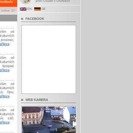
první Courier v Chotěboři
hotěboře
EN
DE
 online: 22
FACEBOOK
Vám od
kulturních
prosinec.
říloze
.
Vám od
kulturních
listopad.
říloze
.
Vám od
kulturních
íc říjnu.
říloze
.
WEB KAMERA
Vám od
kulturních
síc září.
říloze
.