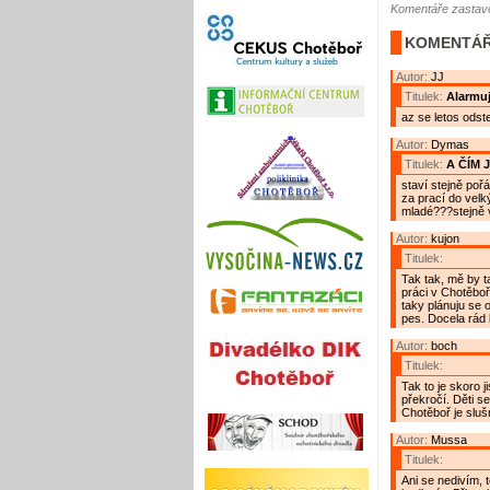
Komentáře zastave
KOMENTÁŘ
Autor:
JJ
Titulek:
Alarmuj
az se letos odste
Autor:
Dymas
Titulek:
A ČÍM 
staví stejně pořád
za prací do velk
mladé???stejně v
Autor:
kujon
Titulek:
Tak tak, mě by t
práci v Chotěboř
taky plánuju se 
pes. Docela rád 
Autor:
boch
Titulek:
Tak to je skoro 
překročí. Děti s
Chotěboř je sluš
Autor:
Mussa
Titulek:
Ani se nedivím, t