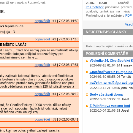
ny, již není možno komentovat.
26.06. 16:48
- Tradičně 
IC Chotěboř
přinášíme přehled 
E:
událostí, tentokráte na měsíc 
Prohlédnout si jej můžete v
PDF p
odpovědět
| #1 | 7.02.06 14:50
Všech
ici teprve bude
huju ja :-D
NEJČTENĚJŠÍ ČLÁNKY
odpovědět
| #2 | 7.02.06 17:16
JE MĚSTO LÁKÁ?
Pořadí nejčtenějších článků za dv
 ti samí....mladí lidé nemají peníze na bydlení!ti utíkají
POSLEDNÍ KOMENTÁŘE
ých měst!kde jsou nějaké odrazové byty pro
šichni víme o čem to je ...
Výsledky 24. Chotěbořské Ko
odpovědět
| #3 | 7.02.06 17:51
2024-07-15 01:04:14
Hansek
Chotěboř veze z Humpolce b
aky zajímalo kde mají čerství absolventi škol hledat
2024-01-30 08:58:06
Tomáš
i, bydlení s tim jde ruku v ruce. Já osobně po škole
odstěhovat, protože tady jednoduše řečeno chcípnul
Kočkám se daří lépe než jejic
bych věděl proč se sem těch 120 lidí přistěhovalo :)
2022-10-11 21:53:56
jana Piln
odpovědět
| #4 | 7.02.06 20:12
Body zůstávají doma
2022-10-09 13:27:03
Josef
jisté, že Chotěboř nikdy 10000 hranici těžko někdy
Z Pelhřimova vezeme bod
e sice rodí, spousta mladých lidí odchází, neboť
2022-10-04 21:08:31
Josef
ně řečeno velmi chudý kraj
odpovědět
| #5 | 8.02.06 09:41
ěm, kteří se odtus stěhují za lepší prací a