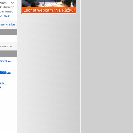
Vám od
kulturních
červenec.
říloze
.
ny krátké
a měsíce.
ule ...
od, ...
h ...
á