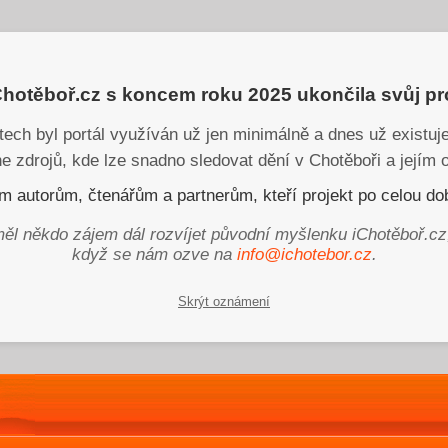
iChotěboř.cz s koncem roku 2025 ukončila svůj p
tech byl portál využíván už jen minimálně a dnes už existu
ne zdrojů, kde lze snadno sledovat dění v Chotěboři a jejím o
 autorům, čtenářům a partnerům, kteří projekt po celou dob
ěl někdo zájem dál rozvíjet původní myšlenku iChotěboř.cz
když se nám ozve na
info@ichotebor.cz
.
Skrýt oznámení