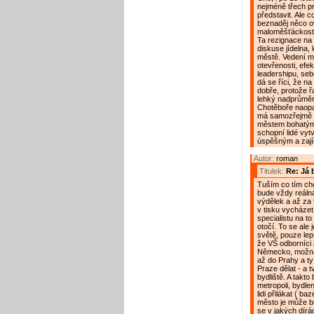
nejméně třech pr
představit. Ale 
beznaděj něco ovl
maloměšťáckost, p
Ta rezignace na 
diskuse jídelna,
městě. Vedení m
otevřenosti, efekt
leadershipu, sebe
dá se říci, že n
dobře, protože ř
lehký nadprůměr 
Chotěboře naopak
má samozřejmě i
městem bohatým 
schopní lidé vytv
úspěšným a zaj
Autor:
roman
Titulek:
Re: Já 
Tuším co tím chc
bude vždy reáln
výdělek a až za 
v tisku vycházet
specialistu na to
otočí. To se ale 
světě, pouze lep
že VŠ odborníci a
Německo, možná 
až do Prahy a ty
Praze dělat - a t
bydliště. A takto
metropoli, bydle
lidi přilákat ( ba
město je může b
se v jakých dírác