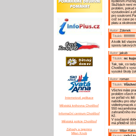
bydlením.Přizne
Službách není m
problém, pokud n
vystudování a p
pro soukromí.Pak
což se zase po s
platu a okolnost
Autor:
Zdenek
Titulek:
!!!!!!!!!
A kolik lidí vla
spostu takových
Autor:
jakub
Titulek:
re: kuj
Tak, tak, co tad
Chotěboři s vys
vysoké školy (sko
Autor:
roman
Titulek:
Všichni 
Všichni máte prav
problém všech ma
se pořád víc lid
Internetové aplikace
nabídku pro obyva
viditelnymacek.
Městská knihovna Chotěboř
550 nezaměstnaný
zahraničního inv
Informační centrum Chotěboř
Kč.
V současné dob
Městská policie Chotěboř
má přibližně 10.0
Záhady a tajemno
Autor:
Milan Kakt
Milan Knob