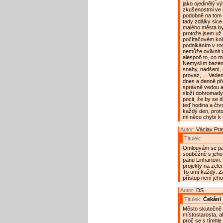
jako ojedinělý v
zkušenostmi ve s
podobně na tom bu
tady zdálky sice
malého města byc
protože jsem už 
počítačovém ko
podnikáním v roc
nemůže ovlivnit t
alespoň to, co m
Nemyslím bazény
snahy, nadšení, r
provaz, ... Veden
dnes a denně pře
správně vedou a 
složí dohromady
pocit, že by se d
teď hodina a čtvr
každý den, proto
mi něco chybí k 
Autor:
Václav Pr
Titulek:
Omlouvám se pan
souběžně s jeho
panu Linhartovi.
projekty na zele
To umí každý. Za
přístup není jeho
Autor:
DS
Titulek:
Čekáni
Město skutečně p
místostarosta, a
proč se s tímhle