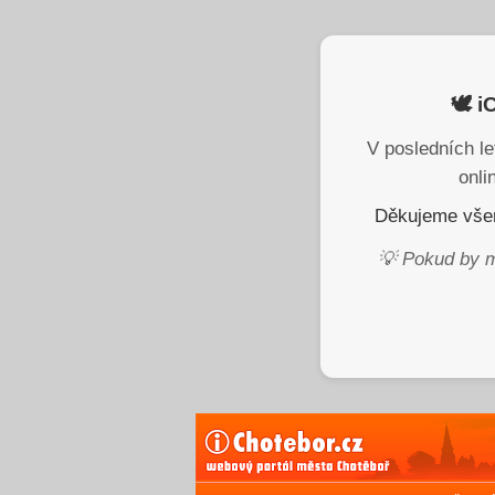
🕊️ 
V posledních le
onli
Děkujeme všem
💡 Pokud by m