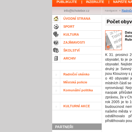
PUBLIKUJTE
|
INZERUJTE
|
NAPIŠTE N
info@ichotebor.cz
navigace: »
Radnič
ÚVODNÍ STRANA
Počet obyv
SPORT
Dat
KULTURA
Aut
Rubr
ZAJÍMAVOSTI
ŠKOLSTVÍ
K 31. prosinci 
ARCHIV
obyvatel, to je
obyvatel. Nejlidn
druhý je Svinný
jsou Klouzovy s 
Radniční okénko
o 40 obyvatel 
Městská policie
místních částí s
vyrovnávají. Ne
Komunální politika
naopak přírůste
zprávou, že v Cho
rok 2005 je to 1
KULTURNÍ AKCE
budoucnost nemu
našeho města v 
odstěhovalo p
přistěhovalo pou
PARTNEŘI