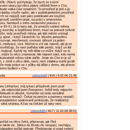
ýkřik. (Navíc pochybuju, že bych se svými
vém oboru byl něco platný většině firem v Cho,
de velká část ostatních. To prostředí je jiné a já
 rádoby chytře radím, ale v podnikatelském prostředí
h se nejspíš sám jako podnikatel ani neuživil,
prostě zaměřen jinak, na práci v americkém
losu. Nemluvě o mém neslavném pokusu s
e 93-4.) Já to beru tak, že protože vedení města
y inzeráty a úspěšnost firem, musí se pokusit ovlivnit
ůže, tedy prostředí města, jak lidé město vnímají.
 apod., i když částečně i to. Myslím atmosféru
ozvoje, otevřenosti, rovnosti, táhnutí za jeden
í, motivace, vize. Možná to zní tak naivně, ale já se
svědčuju, že není potřeba tolik peněz, když se lidi
motivují. Každý by měl dělat co může. Když se to
, může to něco znamenat. Ale nejsem sám, kdo nemá
louhodobě městu tohle dařilo. Jinak do Cho to je už
t, v zimě o něco déle, navíc není zdaleka nutné jezdit
že moje práce se z půlky dá dělat z domu, ale přesto
tomu bydlení v Cho.
avda
odpovědět
| #16 | 9.02.06 21:46
u Linhartovi, můj tykací příspěvek jsem psal
, ale odpovídal jsem Romanovi. Ještě tedy odpovím
 Nebude to dlouhé. Vymýšlet od stolu nereálné
né louce nestačí. Čekat na peníze a partnery nestačí.
stupitelstvo opakovaně prokázalo, že realistický
 silná stránka. A čas na čekání už taky není.
odpovědět
| #17 | 11.02.06 08:51
ořád na něco čeká, připravuje, jak říká
le nikde nic. Silnice do Brodu nic nespasí, nechápu,
 nápadem pořád operuje. Představuje si snad vedení