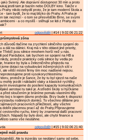
jako Svinný. Ale dopravní dostupnost 30 min a proto
oukaj jestli tam je bazén nebo DOLBY kino. Takže v
u Prahy nikdo nebydlí proto, že je tam moderní škola a
e - tam bydlí, že to maj blízko do Prahy. A Praha je
en tak nezmizí - o tom se přesvědčilo Brno, se svými
mbicemi - a co myslíš - stěhujií se lidi z Prahy do
pak?
rt
odpovědět
| #14 | 9.02.06 21:22
, průmyslová zóna
 důvodů tlačíme na zrychlení silničního spojení do
 dál na dálnici. Kraj má v této oblasti jiné priority,
 Třebíč jsou silnice mnohem horší než u nás.
li pod Pardubice, tak bychom se spojení na HB a
 nikdy, protože prakticky celá silnice by vedla po
je, hranice by byla u železničního přejezdu na
i jsme dotaci na vybudování inženýrských sítí v
 ale větší místní firmy tím moc nadšené nejsou.
 neprotestujeme proti vysokorychlostnímu
idoru, protože je šance, že by tu byl sjezd na naše
u mohly jezdit i nákladní vlaky a klasické rychlíky.
avím investujeme do posílení kapacity komunikačních
 nějaké aerotaxi tu také je. A střední školy si hýčkáme
 a před sloučením je bráníme pomalu vlastními těly.
nto boj s krajem dávno prohrála. Brzy bude k dispozici
ro výstavbu rodinných domků. To všechno děláme pro
zajímavých pracovních příležitostí, aby všichni
za dobře placenou prací až do Prahy.Připravujeme
ní cestovního ruchu, který by znamenal další pracovní
lužbách. Nápadů by bylo dost, ale chybí finance a
. Město samo vše neutáhne.
avda
odpovědět
| #15 | 9.02.06 21:40
ejmě máš pravdu
dstatnější. Ale ty inzeráty se neobjeví samy od sebe,