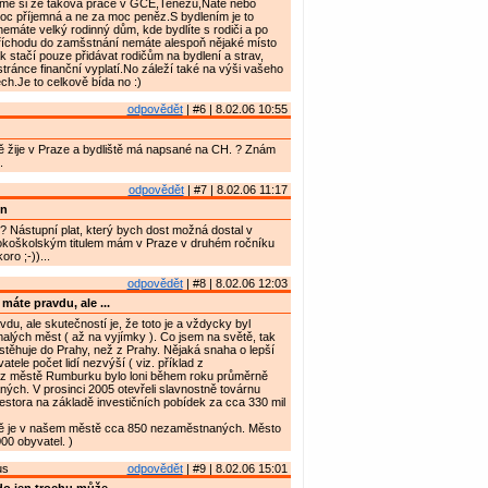
jme si že taková práce v GCE,Tenezu,Nate nebo
oc příjemná a ne za moc peněz.S bydlením je to
emáte velký rodinný dům, kde bydlíte s rodiči a po
říchodu do zamšstnání nemáte alespoň nějaké místo
 stačí pouze přidávat rodičům na bydlení a strav,
tránce finanční vyplatí.No záleží také na výši vašeho
ech.Je to celkově bída no :)
odpovědět
| #6 | 8.02.06 10:55
stně žije v Praze a bydliště má napsané na CH. ? Znám
.
odpovědět
| #7 | 8.02.06 11:17
on
y? Nástupní plat, který bych dost možná dostal v
okoškolským titulem mám v Praze v druhém ročníku
ro ;-))...
odpovědět
| #8 | 8.02.06 12:03
máte pravdu, ale ...
du, ale skutečností je, že toto je a vždycky byl
lých měst ( až na vyjímky ). Co jsem na světě, tak
í stěhuje do Prahy, než z Prahy. Nějaká snaha o lepší
tele počet lidí nezvýší ( viz. příklad z
cz městě Rumburku bylo loni během roku průměrně
ch. V prosinci 2005 otevřeli slavnostně továrnu
estora na základě investičních pobídek za cca 330 mil
ě je v našem městě cca 850 nezaměstnaných. Město
00 obyvatel. )
us
odpovědět
| #9 | 8.02.06 15:01