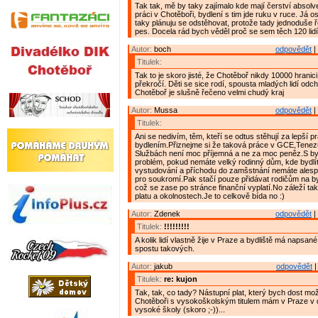
Tak tak, mě by taky zajímalo kde mají čerství absolve
práci v Chotěboři, bydlení s tim jde ruku v ruce. Já 
taky plánuju se odstěhovat, protože tady jednoduše 
pes. Docela rád bych věděl proč se sem těch 120 lidí 
Autor:
boch
odpovědět
|
Titulek:
Tak to je skoro jisté, že Chotěboř nikdy 10000 hranic
překročí. Děti se sice rodí, spousta mladých lidí odc
Chotěboř je slušně řečeno velmi chudý kraj
Autor:
Mussa
odpovědět
|
Titulek:
Ani se nedivím, těm, kteří se odtus stěhují za lepší pr
bydlením.Přiznejme si že taková práce v GCE,Tene
Službách není moc příjemná a ne za moc peněz.S byd
problém, pokud nemáte velký rodinný dům, kde bydlíte
vystudování a příchodu do zamšstnání nemáte alesp
pro soukromí.Pak stačí pouze přidávat rodičům na by
což se zase po stránce finanční vyplatí.No záleží ta
platu a okolnostech.Je to celkově bída no :)
Autor:
Zdenek
odpovědět
|
Titulek:
!!!!!!!!!
A kolik lidí vlastně žije v Praze a bydliště má napsa
spostu takových.
Autor:
jakub
odpovědět
|
Titulek:
re: kujon
Tak, tak, co tady? Nástupní plat, který bych dost mo
Chotěboři s vysokoškolským titulem mám v Praze v
vysoké školy (skoro ;-))...