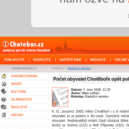
PUBLIKUJTE
|
INZERUJTE
|
NAPIŠTE NÁM
|
REDAKCE
|
ONLINE 
info@ichotebor.cz
navigace: »
Radniční okénko
»
ÚVODNÍ STRANA
Počet obyvatel Chotěboře opět po
SPORT
Datum:
7. únor 2006, 12:39
KULTURA
Autor:
Milan Linhart
Rubrika:
Radniční okénko
ZAJÍMAVOSTI
ŠKOLSTVÍ
K 31. prosinci 2005 měla Chotěboř i s 8 místn
ARCHIV
obyvatel, to je pokles o 40 osob. Samotné měs
obyvatel. Nejlidnatější místní částí zůstává Bílek
druhý je Svinný (222) a třetí Příjemky (182).