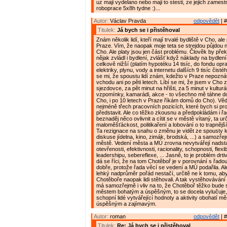
uz maji vydelano nebo maji to stesti, ze jejich zamest
roboprace 5x8h tydne :)...
Autor:
Václav Pravda
odpovědět
| #
Titulek:
Já bych se i přistěhoval
Znám několik lidí, kteří mají trvalé bydliště v Cho, ale 
Praze. Vím, že naopak moje teta se strejdou půjdou
Cho. Ale platy jsou jen část problému. Člověk by překo
nějak zvládl i bydlení, zvlášť když náklady na bydlen
celkově nižší (platím hypotéku 14 tisíc, do fondu opr
elektriky, plynu, vody a internetu dalších 9 tisíc čist
se mi, že spoustu lidí znám, kdežto v Praze nepoz
vchodu ani po pěti letech. Líbí se mi, že jsem v Cho 
sjezdovce, za pět minut na hřišti, za 5 minut v kulturá
vzpomínky, kamarádi, akce - to všechno mě táhne d
Cho, i po 10 letech v Praze říkám domů do Cho). Vě
nejméně třech pracovních pozicích, které bych si pr
představit. Ale co těžko zkousnu a předpokládám i řad
beznaděj něco ovlivnit a cítit se v městě vítaný, ta urč
maloměšťáckost, politikaření a lobování o to trapnějš
Ta rezignace na snahu o změnu je vidět ze spousty 
diskuse jídelna, kino, zimák, brodská, ...) a samozře
městě. Vedení města a MÚ zrovna nevytvářejí nadst
otevřenosti, efektivnosti, racionality, schopnosti, flexib
leadershipu, sebereflexe, ... Jasně, to je problém drti
dá se říci, že na tom Chotěboř je v porovnání s řado
dobře, protože řada věcí se vedení a MÚ podařila. Al
lehký nadprůměr pořád nestačí, určitě ne k tomu, ab
Chotěboře naopak lidi stěhovali. A tak vystěhovávání 
má samozřejmě i vliv na to, že Chotěboř těžko bude
městem bohatým a úspěšným, to se docela vylučuje,
schopní lidé vytvářející hodnoty a aktivity obohatí mě
úspěšným a zajímavým.
Autor:
roman
odpovědět
| #
Titulek:
Re: Já bych se i přistěhoval