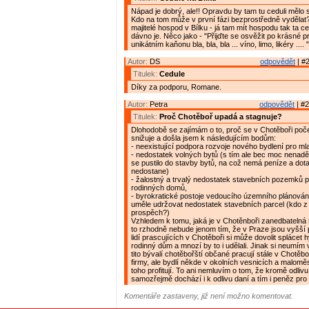
Nápad je dobrý, ale!! Opravdu by tam tu ceduli mělo
Kdo na tom může v první fázi bezprostředně vyděla
majitelé hospod v Bílku - já tam mít hospodu tak ta c
dávno je. Něco jako - "Přijďte se osvěžit po krásné 
unikátním kaňonu bla, bla, bla ... víno, limo, likéry .... "
Autor:
DS
odpovědět
| #2
Titulek:
Cedule
Díky za podporu, Romane.
Autor:
Petra
odpovědět
| #2
Titulek:
Proč Chotěboř upadá a stagnuje?
Dlohodobě se zajímám o to, proč se v Chotěboři poče
snižuje a došla jsem k následujícím bodům:
- neexistující podpora rozvoje nového bydlení pro ml
- nedostatek volných bytů (s tím ale bec moc nenaděl
se pustilo do stavby bytů, na což nemá peníze a dota
nedostane)
- žalostný a trvalý nedostatek stavebních pozemků 
rodinných domů,
- byrokratické postoje vedoucího územního plánování
uměle udržovat nedostatek stavebních parcel (kdo z
prospěch?)
Vzhledem k tomu, jaká je v Chotěnboři zanedbateln
to rzhodně nebude jenom tím, že v Praze jsou vyšší 
lidí prascujících v Chotěboři si může dovolit splácet
rodinný dům a mnozí by to i udělali. Jinak si neumím v
tito bývalí chotěbořští občané pracují stále v Chotěb
firmy, ale bydlí někde v okolních vesnicích a malomě
toho profitují. To ani nemluvím o tom, že kromě odliv
samozřejmě dochází i k odlivu daní a tím i peněz pr
Komentáře zastaveny, již není možno komentovat.