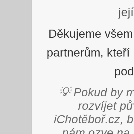
jej
Děkujeme všem 
partnerům, kteří
pod
💡 Pokud by m
rozvíjet p
iChotěboř.cz, 
nám ozve na