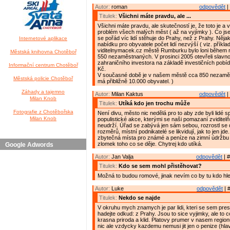
Autor:
roman
odpovědět
|
Titulek:
Všichni máte pravdu, ale ...
Všichni máte pravdu, ale skutečností je, že toto je a
problém všech malých měst ( až na vyjímky ). Co js
se pořád víc lidí stěhuje do Prahy, než z Prahy. Něja
Internetové aplikace
nabídku pro obyvatele počet lidí nezvýší ( viz. příkla
viditelnymacek.cz městě Rumburku bylo loni během
Městská knihovna Chotěboř
550 nezaměstnaných. V prosinci 2005 otevřeli slavn
zahraničního investora na základě investičních pobí
Informační centrum Chotěboř
Kč.
V současné době je v našem městě cca 850 nezamě
Městská policie Chotěboř
má přibližně 10.000 obyvatel. )
Záhady a tajemno
Autor:
Milan Kaktus
odpovědět
|
Milan Knob
Titulek:
Utíká kdo jen trochu může
Fotografie z Chotěbořska
Není divu, město nic nedělá pro to aby zde byli lidé s
Milan Knob
populistické akce, kterými se naši pomazaní zviditelňu
neudrží. Úřad se zabývá jen sám sebou, rozrostl se
rozměrů, místní podnikatelé se likvidují, jak to jen jde
zbytečná místa pro známé a peníze na zimní údržbu ch
zlomek toho co se děje. Chytrej kdo utíká.
Google Adwords
Autor:
Jan Valja
odpovědět
| #
Titulek:
Kdo se sem mohl přistěhovat?
Možná to budou romové, jinak nevím co by tu kdo hle
Autor:
Luke
odpovědět
| 
Titulek:
Nekdo se najde
V okruhu mych znamych je par lidi, kteri se sem prest
hadejte odkud: z Prahy. Jsou to sice vyjimky, ale to c
krasna priroda a klid. Platovy prumer v nasem regionu
nic ale vzdycky kazdemu nemusi jit jen o penize (hla