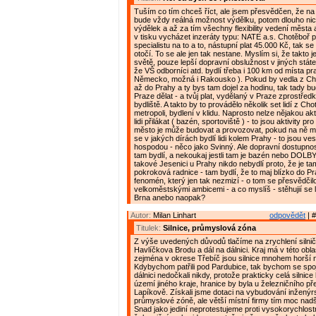
Tuším co tím chceš říct, ale jsem přesvědčen, že na
bude vždy reálná možnost výdělku, potom dlouho nic
výdělek a až za tím všechny flexibility vedení města
v tisku vycházet inzeráty typu: NATE a.s. Chotěboř 
specialistu na to a to, nástupní plat 45.000 Kč, tak s
otočí. To se ale jen tak nestane. Myslím si, že takto 
světě, pouze lepší dopravní obslužnost v jiných stát
že VŠ odborníci atd. bydlí třeba i 100 km od místa pr
Německo, možná i Rakousko ). Pokud by vedla z Ch
až do Prahy a ty bys tam dojel za hodinu, tak tady bu
Praze dělat - a tvůj plat, vydělaný v Praze zprostřed
bydliště. A takto by to provádělo několik set lidí z Ch
metropoli, bydlení v klidu. Naprosto nelze nějakou ak
lidi přilákat ( bazén, sportoviště ) - to jsou aktivity pr
město je může budovat a provozovat, pokud na ně m
se v jakých dírách bydlí lidi kolem Prahy - to jsou ve
hospodou - něco jako Svinný. Ale dopravní dostupnos
tam bydlí, a nekoukaj jestli tam je bazén nebo DOLBY
takové Jesenici u Prahy nikdo nebydlí proto, že je t
pokroková radnice - tam bydlí, že to maj blízko do Pr
fenomén, který jen tak nezmizí - o tom se přesvědčil
velkoměstskými ambicemi - a co myslíš - stěhujií se l
Brna anebo naopak?
Autor:
Milan Linhart
odpovědět
| #
Titulek:
Silnice, průmyslová zóna
Z výše uvedených důvodů tlačíme na zrychlení silnič
Havlíčkova Brodu a dál na dálnici. Kraj má v této oblasti
zejména v okrese Třebíč jsou silnice mnohem horší 
Kdybychom patřili pod Pardubice, tak bychom se spo
dálnici nedočkali nikdy, protože prakticky celá silnice
území jiného kraje, hranice by byla u železničního př
Lapíkově. Získali jsme dotaci na vybudování inženýrs
průmyslové zóně, ale větší místní firmy tím moc nad
Snad jako jediní neprotestujeme proti vysokorychlos