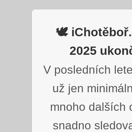
🕊️ iChotěbo
2025 ukonč
V posledních lete
už jen minimáln
mnoho dalších o
snadno sledova