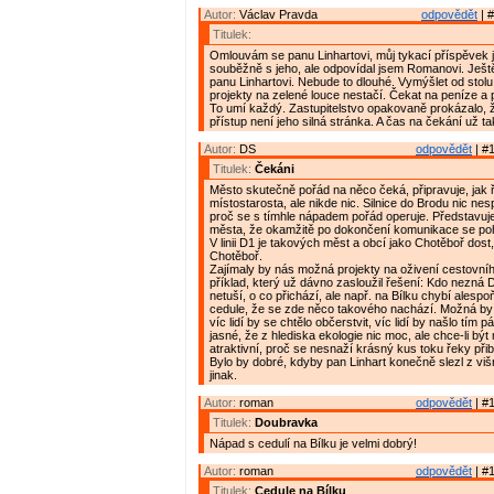
Autor:
Václav Pravda
odpovědět
| #
Titulek:
Omlouvám se panu Linhartovi, můj tykací příspěvek 
souběžně s jeho, ale odpovídal jsem Romanovi. Ješt
panu Linhartovi. Nebude to dlouhé. Vymýšlet od stolu
projekty na zelené louce nestačí. Čekat na peníze a 
To umí každý. Zastupitelstvo opakovaně prokázalo, ž
přístup není jeho silná stránka. A čas na čekání už ta
Autor:
DS
odpovědět
| #1
Titulek:
Čekáni
Město skutečně pořád na něco čeká, připravuje, jak 
místostarosta, ale nikde nic. Silnice do Brodu nic ne
proč se s tímhle nápadem pořád operuje. Představuj
města, že okamžitě po dokončení komunikace se poh
V linii D1 je takových měst a obcí jako Chotěboř dost
Chotěboř.
Zajímaly by nás možná projekty na oživení cestovní
příklad, který už dávno zasloužil řešení: Kdo nezná 
netuší, o co přichází, ale např. na Bílku chybí alespo
cedule, že se zde něco takového nachází. Možná by z
víc lidí by se chtělo občerstvit, víc lidí by našlo tím 
jasné, že z hlediska ekologie nic moc, ale chce-li být
atraktivní, proč se nesnaží krásný kus toku řeky přiblí
Bylo by dobré, kdyby pan Linhart konečně slezl z višn
jinak.
Autor:
roman
odpovědět
| #1
Titulek:
Doubravka
Nápad s cedulí na Bílku je velmi dobrý!
Autor:
roman
odpovědět
| #1
Titulek:
Cedule na Bílku