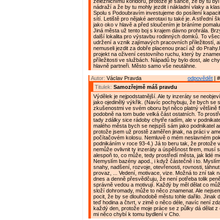
železničnímu koridoru, protože je šance, že by tu by
nádraží a že by tu mohly jezdit i nákladní vlaky a klas
Spolu s Podoubravím investujeme do posílení kapac
sítí. Letiště pro nějaké aerotaxi tu také je. A střední
jako oko v hlavě a před sloučením je bráníme pomalu v
Jiná města už tento boj s krajem dávno prohrála. Brz
další lokalita pro výstavbu rodinných domků. To vše
udržení a vznik zajímavých pracovních příležitostí, a
nemuseli jezdit za dobře placenou prací až do Prahy
projekt na oživení cestovního ruchu, který by znamen
příležitosti ve službách. Nápadů by bylo dost, ale chy
hlavně partneři. Město samo vše neutáhne.
Autor:
Václav Pravda
odpovědět
| #
Titulek:
Samozřejmě máš pravdu
Výdělek je nejpodstatnější. Ale ty inzeráty se neobje
jako ojedinělý výkřik. (Navíc pochybuju, že bych se 
zkušenostmi ve svém oboru byl něco platný většině 
podobně na tom bude velká část ostatních. To prostřed
tady zdálky sice rádoby chytře radím, ale v podnikat
malého města bych se nejspíš sám jako podnikatel ani
protože jsem už prostě zaměřen jinak, na práci v a
počítačovém kolosu. Nemluvě o mém neslavném po
podnikáním v roce 93-4.) Já to beru tak, že protože
nemůže ovlivnit ty inzeráty a úspěšnost firem, musí se
alespoň to, co může, tedy prostředí města, jak lidé m
Nemyslím bazény apod., i když částečně i to. Myslí
snahy, nadšení, rozvoje, otevřenosti, rovnosti, táhnut
provaz, ... Vedení, motivace, vize. Možná to zní tak n
dnes a denně přesvědčuju, že není potřeba tolik peněz
správně vedou a motivují. Každý by měl dělat co můž
složí dohromady, může to něco znamenat. Ale nejs
pocit, že by se dlouhodobě městu tohle dařilo. Jinak 
teď hodina a čtvrt, v zimě o něco déle, navíc není zda
každý den, protože moje práce se z půlky dá dělat z
mi něco chybí k tomu bydlení v Cho.