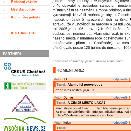
jsou Klouzovy s pouhými 76 obyvateli. Zajímavé j
Radniční okénko
o 40 obyvatel je způsoben samotným městem,
Městská policie
místních částí se nezměnil. Drobné přírůstky a ú
vyrovnávají. Největší změnou je úbytek 7 osob
Komunální politika
naopak přírůstek 5 narozených dětí na Bílku. 
zprávou, že v Chotěboři se narodilo o 24 lidí více
rok 2005 je to 106 narozených dětí, takže naše 
KULTURNÍ AKCE
budoucnost nemusí bát. Alarmující však je sku
našeho města v minulém roce odstěhovalo 184 l
odstěhovalo přímo z Chotěboře), zatímc
přistěhovalo pouze 120 (přímo do města jen 106)
PARTNEŘI
Komentáře zastaveny, již není možno komentovat.
KOMENTÁŘE:
Autor:
JJ
odpovědět
|
Titulek:
Alarmujici teprve bude
az se letos odstehuju ja :-D
Autor:
Dymas
odpovědět
|
Titulek:
A ČÍM JE MĚSTO LÁKÁ?
staví stejně pořád ti samí....mladí lidé nemají peníze na
za prací do velkých měst!kde jsou nějaké odrazové 
mladé???stejně všichni víme o čem to je ...
Autor:
kujon
odpovědět
|
Titulek: