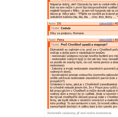
Nápad je dobrý, ale!! Opravdu by tam tu ceduli mělo
Kdo na tom může v první fázi bezprostředně vyděla
majitelé hospod v Bílku - já tam mít hospodu tak ta c
dávno je. Něco jako - "Přijďte se osvěžit po krásné 
unikátním kaňonu bla, bla, bla ... víno, limo, likéry .... "
Autor:
DS
odpovědět
| #2
Titulek:
Cedule
Díky za podporu, Romane.
Autor:
Petra
odpovědět
| #2
Titulek:
Proč Chotěboř upadá a stagnuje?
Dlohodobě se zajímám o to, proč se v Chotěboři poče
snižuje a došla jsem k následujícím bodům:
- neexistující podpora rozvoje nového bydlení pro ml
- nedostatek volných bytů (s tím ale bec moc nenaděl
se pustilo do stavby bytů, na což nemá peníze a dota
nedostane)
- žalostný a trvalý nedostatek stavebních pozemků 
rodinných domů,
- byrokratické postoje vedoucího územního plánování
uměle udržovat nedostatek stavebních parcel (kdo z
prospěch?)
Vzhledem k tomu, jaká je v Chotěnboři zanedbateln
to rzhodně nebude jenom tím, že v Praze jsou vyšší 
lidí prascujících v Chotěboři si může dovolit splácet
rodinný dům a mnozí by to i udělali. Jinak si neumím v
tito bývalí chotěbořští občané pracují stále v Chotěb
firmy, ale bydlí někde v okolních vesnicích a malomě
toho profitují. To ani nemluvím o tom, že kromě odliv
samozřejmě dochází i k odlivu daní a tím i peněz pr
Komentáře zastaveny, již není možno komentovat.