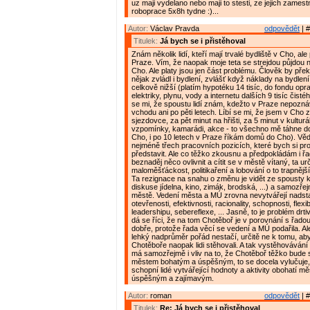
uz maji vydelano nebo maji to stesti, ze jejich zamest
roboprace 5x8h tydne :)...
Autor:
Václav Pravda
odpovědět
| #
Titulek:
Já bych se i přistěhoval
Znám několik lidí, kteří mají trvalé bydliště v Cho, ale 
Praze. Vím, že naopak moje teta se strejdou půjdou
Cho. Ale platy jsou jen část problému. Člověk by překo
nějak zvládl i bydlení, zvlášť když náklady na bydlen
celkově nižší (platím hypotéku 14 tisíc, do fondu opr
elektriky, plynu, vody a internetu dalších 9 tisíc čist
se mi, že spoustu lidí znám, kdežto v Praze nepoz
vchodu ani po pěti letech. Líbí se mi, že jsem v Cho 
sjezdovce, za pět minut na hřišti, za 5 minut v kulturá
vzpomínky, kamarádi, akce - to všechno mě táhne d
Cho, i po 10 letech v Praze říkám domů do Cho). Vě
nejméně třech pracovních pozicích, které bych si pr
představit. Ale co těžko zkousnu a předpokládám i řad
beznaděj něco ovlivnit a cítit se v městě vítaný, ta urč
maloměšťáckost, politikaření a lobování o to trapnějš
Ta rezignace na snahu o změnu je vidět ze spousty 
diskuse jídelna, kino, zimák, brodská, ...) a samozře
městě. Vedení města a MÚ zrovna nevytvářejí nadst
otevřenosti, efektivnosti, racionality, schopnosti, flexib
leadershipu, sebereflexe, ... Jasně, to je problém drti
dá se říci, že na tom Chotěboř je v porovnání s řado
dobře, protože řada věcí se vedení a MÚ podařila. Al
lehký nadprůměr pořád nestačí, určitě ne k tomu, ab
Chotěboře naopak lidi stěhovali. A tak vystěhovávání 
má samozřejmě i vliv na to, že Chotěboř těžko bude
městem bohatým a úspěšným, to se docela vylučuje,
schopní lidé vytvářející hodnoty a aktivity obohatí mě
úspěšným a zajímavým.
Autor:
roman
odpovědět
| #
Titulek:
Re: Já bych se i přistěhoval