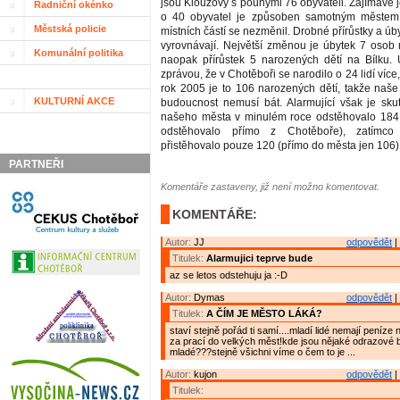
jsou Klouzovy s pouhými 76 obyvateli. Zajímavé j
Radniční okénko
o 40 obyvatel je způsoben samotným městem,
Městská policie
místních částí se nezměnil. Drobné přírůstky a ú
vyrovnávají. Největší změnou je úbytek 7 osob
Komunální politika
naopak přírůstek 5 narozených dětí na Bílku. 
zprávou, že v Chotěboři se narodilo o 24 lidí více
rok 2005 je to 106 narozených dětí, takže naše 
KULTURNÍ AKCE
budoucnost nemusí bát. Alarmující však je sku
našeho města v minulém roce odstěhovalo 184 l
odstěhovalo přímo z Chotěboře), zatímc
přistěhovalo pouze 120 (přímo do města jen 106)
PARTNEŘI
Komentáře zastaveny, již není možno komentovat.
KOMENTÁŘE:
Autor:
JJ
odpovědět
|
Titulek:
Alarmujici teprve bude
az se letos odstehuju ja :-D
Autor:
Dymas
odpovědět
|
Titulek:
A ČÍM JE MĚSTO LÁKÁ?
staví stejně pořád ti samí....mladí lidé nemají peníze na
za prací do velkých měst!kde jsou nějaké odrazové 
mladé???stejně všichni víme o čem to je ...
Autor:
kujon
odpovědět
|
Titulek: