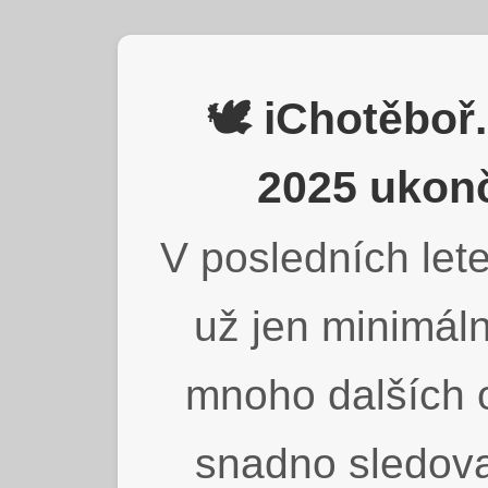
🕊️ iChotěbo
2025 ukonč
V posledních lete
už jen minimáln
mnoho dalších o
snadno sledova