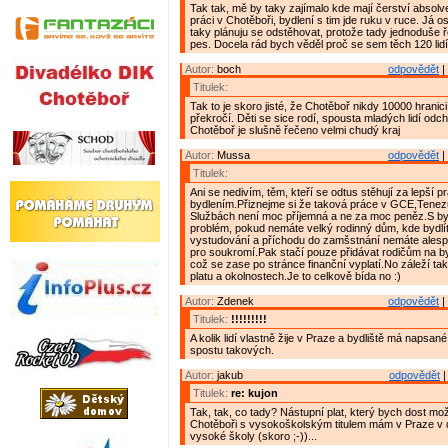
Tak tak, mě by taky zajímalo kde mají čerství absolve
práci v Chotěboři, bydlení s tim jde ruku v ruce. Já 
taky plánuju se odstěhovat, protože tady jednoduše 
pes. Docela rád bych věděl proč se sem těch 120 lidí 
Autor:
boch
odpovědět
|
Titulek:
Tak to je skoro jisté, že Chotěboř nikdy 10000 hranic
překročí. Děti se sice rodí, spousta mladých lidí odc
Chotěboř je slušně řečeno velmi chudý kraj
Autor:
Mussa
odpovědět
|
Titulek:
Ani se nedivím, těm, kteří se odtus stěhují za lepší pr
bydlením.Přiznejme si že taková práce v GCE,Tene
Službách není moc příjemná a ne za moc peněz.S byd
problém, pokud nemáte velký rodinný dům, kde bydlíte
vystudování a příchodu do zamšstnání nemáte alesp
pro soukromí.Pak stačí pouze přidávat rodičům na by
což se zase po stránce finanční vyplatí.No záleží ta
platu a okolnostech.Je to celkově bída no :)
Autor:
Zdenek
odpovědět
|
Titulek:
!!!!!!!!!
A kolik lidí vlastně žije v Praze a bydliště má napsa
spostu takových.
Autor:
jakub
odpovědět
|
Titulek:
re: kujon
Tak, tak, co tady? Nástupní plat, který bych dost mo
Chotěboři s vysokoškolským titulem mám v Praze v
vysoké školy (skoro ;-))...