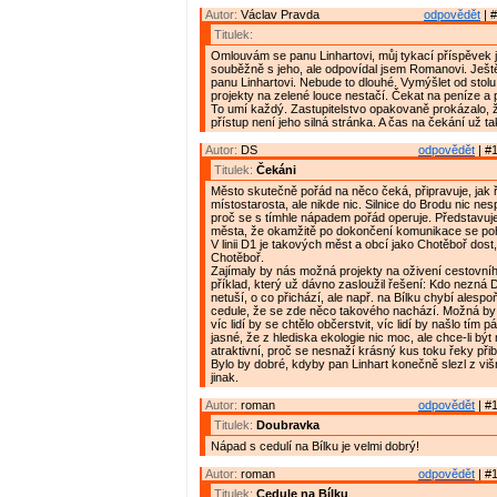
Autor:
Václav Pravda
odpovědět
| #
Titulek:
Omlouvám se panu Linhartovi, můj tykací příspěvek 
souběžně s jeho, ale odpovídal jsem Romanovi. Ješt
panu Linhartovi. Nebude to dlouhé. Vymýšlet od stolu
projekty na zelené louce nestačí. Čekat na peníze a 
To umí každý. Zastupitelstvo opakovaně prokázalo, ž
přístup není jeho silná stránka. A čas na čekání už ta
Autor:
DS
odpovědět
| #1
Titulek:
Čekáni
Město skutečně pořád na něco čeká, připravuje, jak 
místostarosta, ale nikde nic. Silnice do Brodu nic ne
proč se s tímhle nápadem pořád operuje. Představuj
města, že okamžitě po dokončení komunikace se poh
V linii D1 je takových měst a obcí jako Chotěboř dost
Chotěboř.
Zajímaly by nás možná projekty na oživení cestovní
příklad, který už dávno zasloužil řešení: Kdo nezná 
netuší, o co přichází, ale např. na Bílku chybí alespo
cedule, že se zde něco takového nachází. Možná by z
víc lidí by se chtělo občerstvit, víc lidí by našlo tím 
jasné, že z hlediska ekologie nic moc, ale chce-li být
atraktivní, proč se nesnaží krásný kus toku řeky přiblí
Bylo by dobré, kdyby pan Linhart konečně slezl z višn
jinak.
Autor:
roman
odpovědět
| #1
Titulek:
Doubravka
Nápad s cedulí na Bílku je velmi dobrý!
Autor:
roman
odpovědět
| #1
Titulek:
Cedule na Bílku