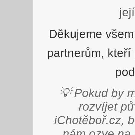
jej
Děkujeme všem 
partnerům, kteří
pod
💡 Pokud by m
rozvíjet p
iChotěboř.cz, 
nám ozve na