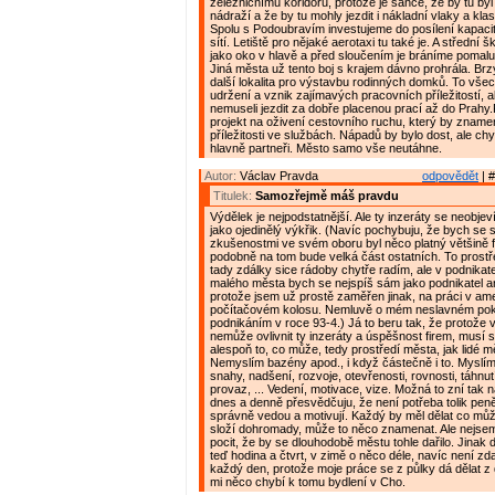
železničnímu koridoru, protože je šance, že by tu by
nádraží a že by tu mohly jezdit i nákladní vlaky a klas
Spolu s Podoubravím investujeme do posílení kapac
sítí. Letiště pro nějaké aerotaxi tu také je. A střední
jako oko v hlavě a před sloučením je bráníme pomalu v
Jiná města už tento boj s krajem dávno prohrála. Brz
další lokalita pro výstavbu rodinných domků. To vše
udržení a vznik zajímavých pracovních příležitostí, a
nemuseli jezdit za dobře placenou prací až do Prahy
projekt na oživení cestovního ruchu, který by znamen
příležitosti ve službách. Nápadů by bylo dost, ale chy
hlavně partneři. Město samo vše neutáhne.
Autor:
Václav Pravda
odpovědět
| #
Titulek:
Samozřejmě máš pravdu
Výdělek je nejpodstatnější. Ale ty inzeráty se neobje
jako ojedinělý výkřik. (Navíc pochybuju, že bych se 
zkušenostmi ve svém oboru byl něco platný většině 
podobně na tom bude velká část ostatních. To prostřed
tady zdálky sice rádoby chytře radím, ale v podnikat
malého města bych se nejspíš sám jako podnikatel ani
protože jsem už prostě zaměřen jinak, na práci v a
počítačovém kolosu. Nemluvě o mém neslavném po
podnikáním v roce 93-4.) Já to beru tak, že protože
nemůže ovlivnit ty inzeráty a úspěšnost firem, musí se
alespoň to, co může, tedy prostředí města, jak lidé m
Nemyslím bazény apod., i když částečně i to. Myslí
snahy, nadšení, rozvoje, otevřenosti, rovnosti, táhnut
provaz, ... Vedení, motivace, vize. Možná to zní tak n
dnes a denně přesvědčuju, že není potřeba tolik peněz
správně vedou a motivují. Každý by měl dělat co můž
složí dohromady, může to něco znamenat. Ale nejs
pocit, že by se dlouhodobě městu tohle dařilo. Jinak 
teď hodina a čtvrt, v zimě o něco déle, navíc není zda
každý den, protože moje práce se z půlky dá dělat z
mi něco chybí k tomu bydlení v Cho.