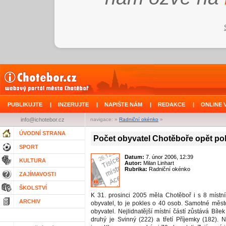
PUBLIKUJTE
|
INZERUJTE
|
NAPIŠTE NÁM
|
REDAKCE
|
ONLINE 
info@ichotebor.cz
navigace: »
Radniční okénko
»
ÚVODNÍ STRANA
Počet obyvatel Chotěboře opět po
SPORT
Datum:
7. únor 2006, 12:39
KULTURA
Autor:
Milan Linhart
Rubrika:
Radniční okénko
ZAJÍMAVOSTI
ŠKOLSTVÍ
K 31. prosinci 2005 měla Chotěboř i s 8 místn
ARCHIV
obyvatel, to je pokles o 40 osob. Samotné měs
obyvatel. Nejlidnatější místní částí zůstává Bílek
druhý je Svinný (222) a třetí Příjemky (182).