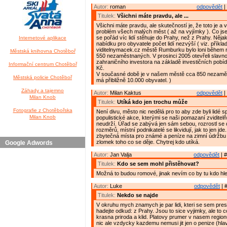
Autor:
roman
odpovědět
|
Titulek:
Všichni máte pravdu, ale ...
Všichni máte pravdu, ale skutečností je, že toto je a
problém všech malých měst ( až na vyjímky ). Co js
se pořád víc lidí stěhuje do Prahy, než z Prahy. Něja
Internetové aplikace
nabídku pro obyvatele počet lidí nezvýší ( viz. příkla
viditelnymacek.cz městě Rumburku bylo loni během
Městská knihovna Chotěboř
550 nezaměstnaných. V prosinci 2005 otevřeli slavn
zahraničního investora na základě investičních pobí
Informační centrum Chotěboř
Kč.
V současné době je v našem městě cca 850 nezamě
Městská policie Chotěboř
má přibližně 10.000 obyvatel. )
Záhady a tajemno
Autor:
Milan Kaktus
odpovědět
|
Milan Knob
Titulek:
Utíká kdo jen trochu může
Fotografie z Chotěbořska
Není divu, město nic nedělá pro to aby zde byli lidé s
Milan Knob
populistické akce, kterými se naši pomazaní zviditelňu
neudrží. Úřad se zabývá jen sám sebou, rozrostl se
rozměrů, místní podnikatelé se likvidují, jak to jen jde
zbytečná místa pro známé a peníze na zimní údržbu ch
zlomek toho co se děje. Chytrej kdo utíká.
Google Adwords
Autor:
Jan Valja
odpovědět
| #
Titulek:
Kdo se sem mohl přistěhovat?
Možná to budou romové, jinak nevím co by tu kdo hle
Autor:
Luke
odpovědět
| 
Titulek:
Nekdo se najde
V okruhu mych znamych je par lidi, kteri se sem prest
hadejte odkud: z Prahy. Jsou to sice vyjimky, ale to c
krasna priroda a klid. Platovy prumer v nasem regionu
nic ale vzdycky kazdemu nemusi jit jen o penize (hla