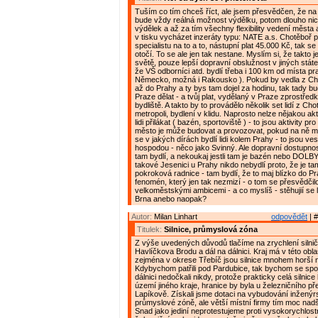
Tuším co tím chceš říct, ale jsem přesvědčen, že na
bude vždy reálná možnost výdělku, potom dlouho nic
výdělek a až za tím všechny flexibility vedení města
v tisku vycházet inzeráty typu: NATE a.s. Chotěboř 
specialistu na to a to, nástupní plat 45.000 Kč, tak s
otočí. To se ale jen tak nestane. Myslím si, že takto 
světě, pouze lepší dopravní obslužnost v jiných stát
že VŠ odborníci atd. bydlí třeba i 100 km od místa pr
Německo, možná i Rakousko ). Pokud by vedla z Ch
až do Prahy a ty bys tam dojel za hodinu, tak tady bu
Praze dělat - a tvůj plat, vydělaný v Praze zprostřed
bydliště. A takto by to provádělo několik set lidí z Ch
metropoli, bydlení v klidu. Naprosto nelze nějakou ak
lidi přilákat ( bazén, sportoviště ) - to jsou aktivity pr
město je může budovat a provozovat, pokud na ně m
se v jakých dírách bydlí lidi kolem Prahy - to jsou ve
hospodou - něco jako Svinný. Ale dopravní dostupnos
tam bydlí, a nekoukaj jestli tam je bazén nebo DOLBY
takové Jesenici u Prahy nikdo nebydlí proto, že je t
pokroková radnice - tam bydlí, že to maj blízko do Pr
fenomén, který jen tak nezmizí - o tom se přesvědčil
velkoměstskými ambicemi - a co myslíš - stěhujií se l
Brna anebo naopak?
Autor:
Milan Linhart
odpovědět
| #
Titulek:
Silnice, průmyslová zóna
Z výše uvedených důvodů tlačíme na zrychlení silnič
Havlíčkova Brodu a dál na dálnici. Kraj má v této oblasti
zejména v okrese Třebíč jsou silnice mnohem horší 
Kdybychom patřili pod Pardubice, tak bychom se spo
dálnici nedočkali nikdy, protože prakticky celá silnice
území jiného kraje, hranice by byla u železničního př
Lapíkově. Získali jsme dotaci na vybudování inženýrs
průmyslové zóně, ale větší místní firmy tím moc nad
Snad jako jediní neprotestujeme proti vysokorychlos