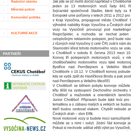
Jak jste se již mohli dočíst například v Chotěb
Radniční okénko
jeden ze 13 motorových vozů řady 841 Re
Městská policie
švýcarské společnosti Stadler, které byly za 
Evropské unie pořízeny v letech 2011 a 2012 pro 
Komunální politika
v Kraji Vysočina, propagovat město Chotěboř. 
výhodné nabídky Kraje Vysočina a Českých drah, 
vozy na Vysočině provozují pod marketing
KULTURNÍ AKCE
RegioSpider, a rozhodla se nechat jeden 
celoplošným reklamním polepem, jenž bude návšt
z různých míst Vysočiny (i celé ČR) zvát k nám d
Slavnostní křest tohoto motorového vozu se usku
v Chotěboři v sobotu 8. června 2013 mezi 10.
PARTNEŘI
Konvoj tří polepených motorových vozů, v 
chotěbořského motorového vozu také motorov
Bystřice nad Pernštejnem a Velkého Meziří
Chotěboře v 10.12. V Chotěboři konvoj pobude
kdy se vydá zpět do Havlíčkova Brodu a pak post
nad Pernštejnem a Velkého Meziříčí.
V Chotěboři se během pobytu konvoje můžete 
křtu těšit na vystoupení Dechového orchestru
Chotěboř a mažoretek a orientálních taneč
Junior Chotěboř. Připraven bude také kvíz pro d
tematikou a o zábavu malých a velkých se budou 
kteří budou cestovat vlakem. Chybět nebude a
Českých drah – slon Elfík.
Nové motorové vozy si budete moci samozřejmě 
můžete se s nimi i svézt. Jízdní řád konvoje je
Pokud si nechcete udělat větší výlet po Vysočině