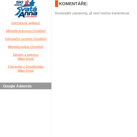
KOMENTÁŘE:
Komentáře zastaveny, již není možno komentovat.
Internetové aplikace
Městská knihovna Chotěboř
Informační centrum Chotěboř
Městská policie Chotěboř
Záhady a tajemno
Milan Knob
Fotografie z Chotěbořska
Milan Knob
Google Adwords