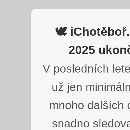
🕊️ iChotěbo
2025 ukonč
V posledních lete
už jen minimáln
mnoho dalších o
snadno sledova