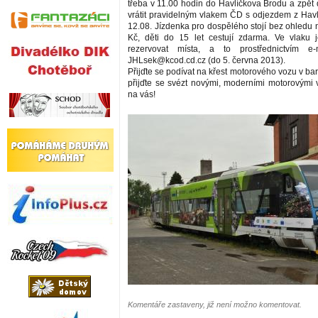
třeba v 11.00 hodin do Havlíčkova Brodu a zpět
vrátit pravidelným vlakem ČD s odjezdem z Hav
12.08. Jízdenka pro dospělého stojí bez ohledu 
Kč, děti do 15 let cestují zdarma. Ve vlaku 
rezervovat místa, a to prostřednictvím e-
JHLsek@kcod.cd.cz (do 5. června 2013).
Přijďte se podívat na křest motorového vozu v b
přijďte se svézt novými, moderními motorovými 
na vás!
Komentáře zastaveny, již není možno komentovat.