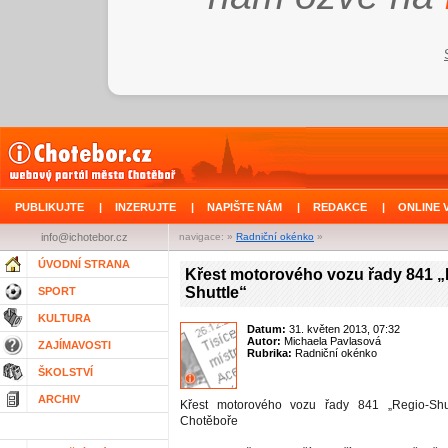
PUBLIKUJTE
|
INZERUJTE
|
NAPIŠTE NÁM
|
REDAKCE
|
ONLINE 
info@ichotebor.cz
navigace: »
Radniční okénko
»
ÚVODNÍ STRANA
Křest motorového vozu řady 841 „
Shuttle“
SPORT
KULTURA
Datum:
31. květen 2013, 07:32
Autor:
Michaela Pavlasová
ZAJÍMAVOSTI
Rubrika:
Radniční okénko
ŠKOLSTVÍ
ARCHIV
Křest motorového vozu řady 841 „Regio-Shu
Chotěboře