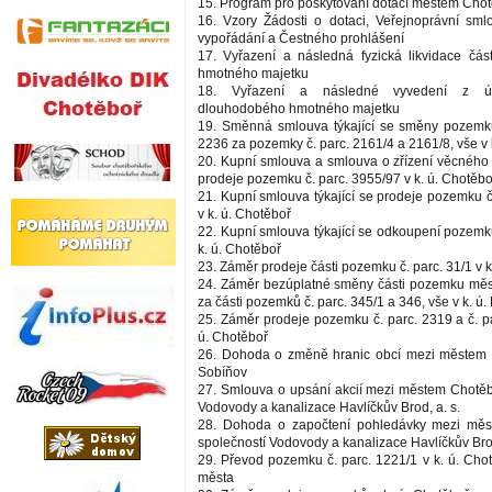
15. Program pro poskytování dotací městem Cho
16. Vzory Žádosti o dotaci, Veřejnoprávní sml
vypořádání a Čestného prohlášení
17. Vyřazení a následná fyzická likvidace čá
hmotného majetku
18. Vyřazení a následné vyvedení z úč
dlouhodobého hmotného majetku
19. Směnná smlouva týkající se směny pozemku
2236 za pozemky č. parc. 2161/4 a 2161/8, vše v 
20. Kupní smlouva a smlouva o zřízení věcného p
prodeje pozemku č. parc. 3955/97 v k. ú. Chotěbo
21. Kupní smlouva týkající se prodeje pozemku č
v k. ú. Chotěboř
22. Kupní smlouva týkající se odkoupení pozemku
k. ú. Chotěboř
23. Záměr prodeje části pozemku č. parc. 31/1 v k.
24. Záměr bezúplatné směny části pozemku měst
za části pozemků č. parc. 345/1 a 346, vše v k. ú.
25. Záměr prodeje pozemku č. parc. 2319 a č. pa
ú. Chotěboř
26. Dohoda o změně hranic obcí mezi městem 
Sobíňov
27. Smlouva o upsání akcií mezi městem Chotěb
Vodovody a kanalizace Havlíčkův Brod, a. s.
28. Dohoda o započtení pohledávky mezi mě
společností Vodovody a kanalizace Havlíčkův Brod
29. Převod pozemku č. parc. 1221/1 v k. ú. Cho
města