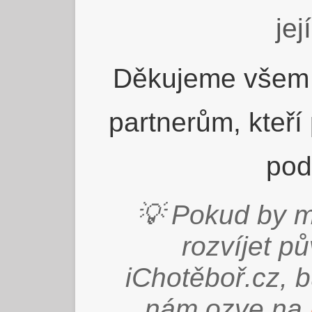
jej
Děkujeme všem 
partnerům, kteří
pod
💡 Pokud by m
rozvíjet p
iChotěboř.cz, 
nám ozve na