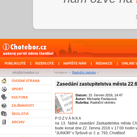
PUBLIKUJTE
|
INZERUJTE
|
NAPIŠTE NÁM
|
REDAKCE
|
ONLINE 
info@ichotebor.cz
navigace: »
Radniční okénko
»
ÚVODNÍ STRANA
Zasedání zastupitelstva města 22.
SPORT
Datum:
15. červen 2016, 14:47
KULTURA
Autor:
Michaela Pavlasová
Rubrika:
Radniční okénko
ZAJÍMAVOSTI
ŠKOLSTVÍ
P O Z V Á N K A
ARCHIV
na 13. řádné zasedání Zastupitelstva města Ch
bude konat dne 22. června 2016 v 17:00 hodin 
"JUNIOR" v Tyršově ul. č. p. 793, Chotěboř