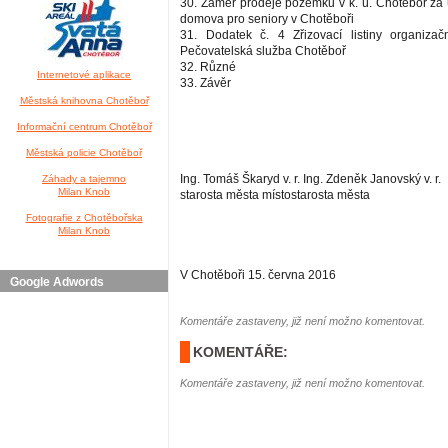
30. Záměr prodeje pozemků v k. ú. Chotěboř za
domova pro seniory v Chotěboři
31. Dodatek č. 4 Zřizovací listiny organizač
Pečovatelská služba Chotěboř
32. Různé
Internetové aplikace
33. Závěr
Městská knihovna Chotěboř
Informační centrum Chotěboř
Městská policie Chotěboř
Ing. Tomáš Škaryd v. r. Ing. Zdeněk Janovský v. r.
Záhady a tajemno
Milan Knob
starosta města místostarosta města
Fotografie z Chotěbořska
Milan Knob
V Chotěboři 15. června 2016
Google Adwords
Komentáře zastaveny, již není možno komentovat.
KOMENTÁŘE:
Komentáře zastaveny, již není možno komentovat.