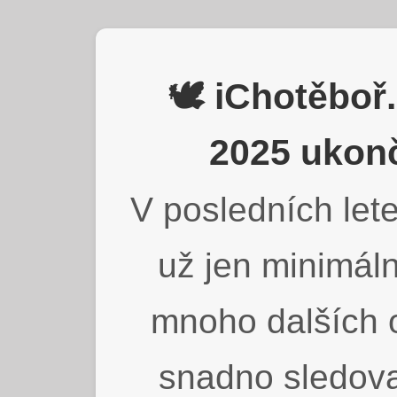
🕊️ iChotěbo
2025 ukonč
V posledních lete
už jen minimáln
mnoho dalších o
snadno sledova