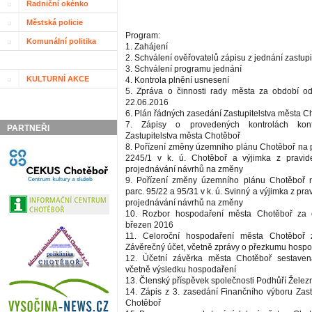
Radniční okénko
Městská policie
Program:
Komunální politika
1. Zahájení
2. Schválení ověřovatelů zápisu z jednání zastupi
3. Schválení programu jednání
KULTURNÍ AKCE
4. Kontrola plnění usnesení
5. Zpráva o činnosti rady města za období o
22.06.2016
6. Plán řádných zasedání Zastupitelstva města C
7. Zápisy o provedených kontrolách kont
PARTNEŘI
Zastupitelstva města Chotěboř
8. Pořízení změny územního plánu Chotěboř na 
2245/1 v k. ú. Chotěboř a výjimka z pravid
projednávání návrhů na změny
9. Pořízení změny územního plánu Chotěboř 
parc. 95/22 a 95/31 v k. ú. Svinný a výjimka z pra
projednávání návrhů na změny
10. Rozbor hospodaření města Chotěboř za 
březen 2016
11. Celoroční hospodaření města Chotěboř
Závěrečný účet, včetně zprávy o přezkumu hosp
12. Účetní závěrka města Chotěboř sestave
včetně výsledku hospodaření
13. Členský příspěvek společnosti Podhůří Železný
14. Zápis z 3. zasedání Finančního výboru Zast
Chotěboř