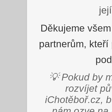
jej
Děkujeme všem 
partnerům, kteří
pod
💡 Pokud by m
rozvíjet p
iChotěboř.cz, 
nám ozve na