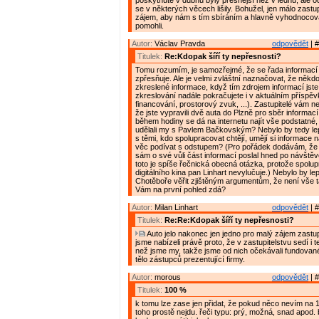
poskytnuté v dubnu byly přesnější než v lednu, ale 
se v některých věcech lišily. Bohužel, jen málo zastupi
zájem, aby nám s tím sbíráním a hlavně vyhodnocov
pomohli.
Autor:
Václav Pravda
odpovědět
| #
Titulek:
Re:Kdopak šíří ty nepřesnosti?
Tomu rozumím, je samozřejmé, že se řada informací
zpřesňuje. Ale je velmi zvláštní naznačovat, že někdo 
zkreslené informace, když tím zdrojem informací jste
zkreslování nadále pokračujete i v aktuálním příspěvk
financování, prostorový zvuk, ...). Zastupitelé vám n
že jste vypravili dvě auta do Plzně pro sběr informací
během hodiny se dá na internetu najít vše podstatné, 
udělali my s Pavlem Bačkovským? Nebylo by tedy le
s těmi, kdo spolupracovat chtějí, umějí si informace n
věc podívat s odstupem? (Pro pořádek dodávám, že 
sám o své vůli část informací poslal hned po návštěv
toto je spíše řečnická obecná otázka, protože spolup
digitálního kina pan Linhart nevylučuje.) Nebylo by le
Chotěboře věřit zjištěným argumentům, že není vše t
Vám na první pohled zdá?
Autor:
Milan Linhart
odpovědět
| #
Titulek:
Re:Re:Kdopak šíří ty nepřesnosti?
Auto jelo nakonec jen jedno pro malý zájem zastup
jsme nabízeli právě proto, že v zastupitelstvu sedí i t
než jsme my, takže jsme od nich očekávali fundovan
tělo zástupců prezentující firmy.
Autor:
morous
odpovědět
| #
Titulek:
100 %
k tomu lze zase jen přidat, že pokud něco nevím na 
toho prostě nejdu. řeči typu: prý, možná, snad apod.