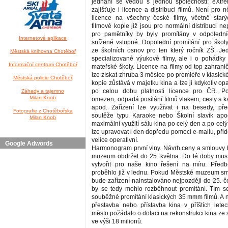
jednání se vedou s jednou společností: eXtr
zajišťuje i licence a distribuci filmů. Není pro 
licence na všechny české filmy, včetně starýc
filmové kopie již jsou pro normální distribuci ne
pro pamětníky by byly promítány v odpoledn
Internetové aplikace
snížené vstupné. Dopolední promítání pro škol
ze školních osnov pro ten který ročník ZŠ. J
Městská knihovna Chotěboř
specializované výukové filmy, ale i o pohádky
Informační centrum Chotěboř
mateřské školy. Licence na filmy od top zahrani
lze získat zhruba 3 měsíce po premiéře v klasické
Městská policie Chotěboř
kopie zůstává v majetku kina a lze ji kdykoliv o
po celou dobu platnosti licence pro ČR. Po
Záhady a tajemno
Milan Knob
omezen, odpadá posílání filmů vlakem, cesty s k
apod. Zařízení lze využívat i na besedy, pře
Fotografie z Chotěbořska
soutěže typu Karaoke nebo Školní slavík apo
Milan Knob
maximální využití sálu kina po celý den a po celý
lze upravovat i den dopředu pomocí e-mailu, přidě
velice operativní.
Google Adwords
Harmonogram první vlny. Návrh ceny a smlouvy
muzeum obdržet do 25. května. Do té doby musí p
vytvořit pro naše kino řešení na míru. Před
proběhlo již v lednu. Pokud Městské muzeum s
bude zařízení nainstalováno nejpozději do 25. č
by se tedy mohlo rozběhnout promítání. Tím s
souběžné promítání klasických 35 mmm filmů. A n
přestavba nebo přístavba kina v příštích let
město požádalo o dotaci na rekonstrukci kina ze 
ve výši 18 milionů.