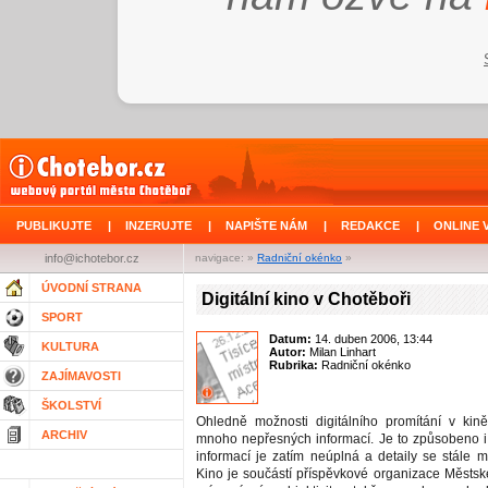
PUBLIKUJTE
|
INZERUJTE
|
NAPIŠTE NÁM
|
REDAKCE
|
ONLINE 
info@ichotebor.cz
navigace: »
Radniční okénko
»
ÚVODNÍ STRANA
Digitální kino v Chotěboři
SPORT
Datum:
14. duben 2006, 13:44
KULTURA
Autor:
Milan Linhart
Rubrika:
Radniční okénko
ZAJÍMAVOSTI
ŠKOLSTVÍ
Ohledně možnosti digitálního promítání v kin
ARCHIV
mnoho nepřesných informací. Je to způsobeno i
informací je zatím neúplná a detaily se stále m
Kino je součástí příspěvkové organizace Městs