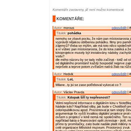
Komentáře zastaveny, již není možno komentovat.
KOMENTÁŘE:
Autor:
morous
odpovědět
| #
Titulek:
pohádka
nemohu se zbavit pocitu, že nám pan místostarosta 
vyprávět nějakou oblíbenou pohádku. filmy pro pamět
zájemců? třeba se mýlím, ale má toto něco společnéh
a ví vůbec pan místostarosta, že do kina zatéká a ž
kinoprojekce musely být instalovány nádoby zachytáv
vodu?
dle mého názoru by se tady mělo začínat - totiž od s
od digitálního promítání! každý hospodář nejprve zajis
nepršelo a teprve potom zvířatům natírá žlab na růž
Autor:
Hedvik
odpovědět
| #
Titulek:
LoL
Milane...ty jsi se zase potřeboval vykecat co ?
Autor:
Václav Pravda
odpovědět
| #
Titulek:
Kdopak šíří ty nepřesnosti?
Velmi nepřesné informace o digitálním kinu v NoteBlo
hádejte kdo? Například sliby, jak bude v Chotěboři p
celorepublikovou apod. Prezentoval je tam stejný člo
argumentuje 6x vyšší kvalitou digitální projekce prot
ovšem s projekcí v kině nemá nic společného. Ten s
například fakta o financování opět zkresluje - jistě, m
přímo ty promítačky, zato bude nadále platit milióny 
celé organizace Městské muzeum. Prostorový zvuk z