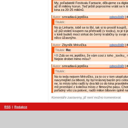
My, pořadatelé Festivalu Fantazie, děkujeme za digita
až tři milióny korun. Teď ještě poprosíme vrátit se k 
kina za 20-25 miliónů.
Autor:
smradlavá jeptiška
odpovědět
| 
Titulek:
No jo Linharte, tobě se to líbí, tak si to prostě koupí
už půl století koupem na přehradě (v toxiku), to je ti 
v kině budeš moct strkat do černý krabičky ty svoje 
něco úžasnýho.
Autor:
Zbyněk Mrkvička
odpovědět
| 
Titulek:
Re:
Zdá se mi, jeptiško, že vám cosi z toho _toxíku_
Nejste drobet mimo mísu?
Autor:
smradlavá jeptiška
odpovědět
| 
Titulek:
No to teda nejsem Mrkvičko, za to co v tom utopil plus
navymejšlel za blbosti, by byl krásnej bazén pro celo
ne, to místo toho radši ty dva lidi co do kina pravide
mít promítání z kolečka místo z filmovýho pásu. Cho
pořádný věci za polovic, radši milion blbovim úplně na
Komentáře zastaveny, již není možno komentovat.
RSS
|
Redakce