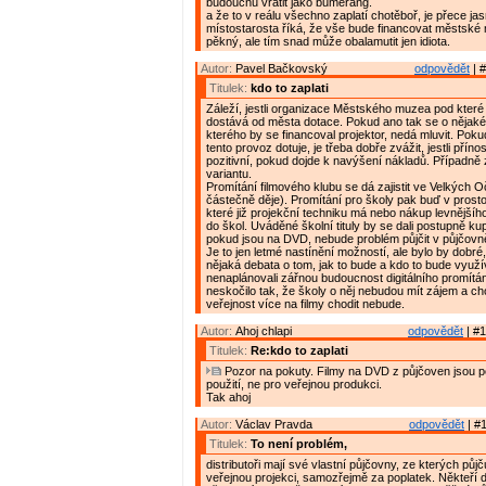
budoucnu vrátit jako bumerang.
a že to v reálu všechno zaplatí chotěboř, je přece j
místostarosta říká, že vše bude financovat městské
pěkný, ale tím snad může obalamutit jen idiota.
Autor:
Pavel Bačkovský
odpovědět
| #
Titulek:
kdo to zaplati
Záleží, jestli organizace Městského muzea pod které
dostává od města dotace. Pokud ano tak se o nějaké
kterého by se financoval projektor, nedá mluvit. Pok
tento provoz dotuje, je třeba dobře zvážit, jestli pří
pozitivní, pokud dojde k navýšení nákladů. Případně 
variantu.
Promítání filmového klubu se dá zajistit ve Velkých O
částečně děje). Promítání pro školy pak buď v pros
které již projekční techniku má nebo nákup levnějšíh
do škol. Uváděné školní tituly by se dali postupně kup
pokud jsou na DVD, nebude problém půjčit v půjčovn
Je to jen letmé nastínění možností, ale bylo by dobré
nějaká debata o tom, jak to bude a kdo to bude využ
nenaplánovali zářnou budoucnost digitálního promítá
neskočilo tak, že školy o něj nebudou mít zájem a c
veřejnost více na filmy chodit nebude.
Autor:
Ahoj chlapi
odpovědět
| #1
Titulek:
Re:kdo to zaplati
Pozor na pokuty. Filmy na DVD z půjčoven jsou 
použití, ne pro veřejnou produkci.
Tak ahoj
Autor:
Václav Pravda
odpovědět
| #1
Titulek:
To není problém,
distributoři mají své vlastní půjčovny, ze kterých půj
veřejnou projekci, samozřejmě za poplatek. Někteří di