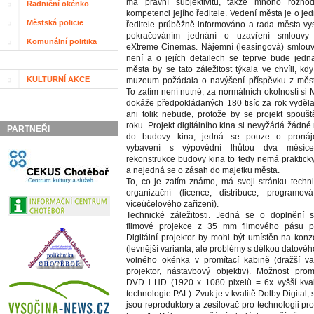
má právní subjektivitu, takže mnoho rozho
Radniční okénko
kompetenci jejího ředitele. Vedení města je o jed
Městská policie
ředitele průběžně informováno a rada města vys
pokračováním jednání o uzavření smlouvy 
Komunální politika
eXtreme Cinemas. Nájemní (leasingová) smlouv
není a o jejích detailech se teprve bude jednat
města by se tato záležitost týkala ve chvíli, k
KULTURNÍ AKCE
muzeum požádala o navýšení příspěvku z měst
To zatím není nutné, za normálních okolností s
dokáže předpokládaných 180 tisíc za rok vyděla
ani tolik nebude, protože by se projekt spouš
roku. Projekt digitálního kina si nevyžádá žádn
PARTNEŘI
do budovy kina, jedná se pouze o pronáj
vybavení s výpovědní lhůtou dva měsíce
rekonstrukce budovy kina to tedy nemá praktick
a nejedná se o zásah do majetku města.
To, co je zatím známo, má svoji stránku techni
organizační (licence, distribuce, programová
víceúčelového zařízení).
Technické záležitosti. Jedná se o doplnění st
filmové projekce z 35 mm filmového pásu proj
Digitální projektor by mohl být umístěn na konz
(levnější varianta, ale problémy s délkou datové
volného okénka v promítací kabině (dražší var
projektor, nástavbový objektiv). Možnost prom
DVD i HD (1920 x 1080 pixelů = 6x vyšší kval
technologie PAL). Zvuk je v kvalitě Dolby Digital,
jsou reproduktory a zesilovač pro technologii p