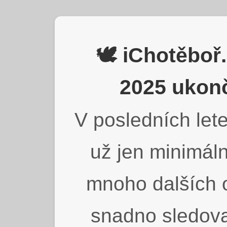
🕊️ iChotěbo
2025 ukonč
V posledních lete
už jen minimáln
mnoho dalších o
snadno sledova