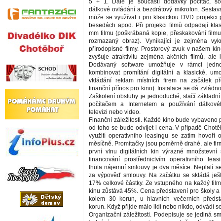
5 + 1. Dále je součástí dodávky počítač, sof
dálkové ovládání a bezdrátový mikrofon. Sestava
může se využívat i pro klasickou DVD projekci 
besedách apod. Při projekci filmů odpadají kla
mm filmu (poškrábaná kopie, přeskakování filmu
rozmazaný obraz). Vynikající je zejména vyk
přírodopisné filmy. Prostorový zvuk v našem k
zvyšuje atraktivitu zejména akčních filmů, ale i
Dodávaný software umožňuje v rámci jedno
kombinovat promítání digitální a klasické, um
vkládání reklam místních firem na začátek př
finanční přínos pro kino). Instalace se dá zvládno
Zaškolení obsluhy je jednoduché, stačí základní
počítačem a Internetem a používání dálkov
televizi nebo video.
Finanční záležitosti. Každé kino bude vybaveno 
od toho se bude odvíjet i cena. V případě Chotě
využití operativního leasingu se zatím hovoří o
měsíčně. Promítačky jsou poměrně drahé, ale fir
první vlnu digitálních kin výrazné množstevní 
financování prostřednictvím operativního lea
lhůta nájemní smlouvy je dva měsíce. Neplatí s
za výpověď smlouvy. Na začátku se skládá ještě
17% celkové částky. Ze vstupného na každý fil
kinu zůstává 45%. Cena představení pro školy a
kolem 30 korun, u hlavních večerních předs
korun. Když přijde málo lidí nebo nikdo, odvádí s
Organizační záležitosti. Podepisuje se jediná s