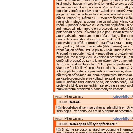
bude ve velmi úzce omezeném prostoru někde uprostř
kraji sedící budou mít zesílené jen určité zvuky a ce
se jim výrazně zkreslí a zhorší. Za uvedené částky t
technicky možné poskytnout kvalitní prostorový zvuk
jak je možné, že na totéž bylo v navržené rekonstruk
několik miliónů?). Máme s 5+1 zvukem špatné zkuš
menších místností a upouštíme už od toho. Filmy, kte
ročně v pohodlí domova v TV, nikoho nepřilákají, a p
zejména v zimních měsících převálcuje nákladově ja
potenciální přínos. Původně ještě pan Linhart tvrdil n
automatizaci rozpoznání počtu účastníků na filmu, 
možné bez investice do systému turniketů. Otázku di
nedozvídáme příliš podrobně - například zda se film
po vysokorychlostním internetu (další penize) nebo 
rozesílat jen běžná DVD a jak to v reálu bude s těmi t
Přednášky nebude možné v reálu dělat, protože kvůli
bude počítač u projektoru v kabině a přednášející as
sedět při přednášce tam a je nereálné, aby za něj odk
Ještě mě dostává formulace "Není pro ně problém zí
všechny české filmy", protože to nejspíš znamená, že
a buhvíjak to bude. Kdopak tedy šíří nepřesné, zkres
některých případech dokonce nepravdivé informace?
za každou cenu chce ve volbách ukázat, že se přec
kulturu udělalo (bez ohledu na to, jak neefektivně). Já
projekci v kině, ale nenechám se lakovat se neprav
zamlčováním problémů a dodatečných částek.
Autor:
Milan Linhart
odpovědět
| #
Titulek:
Re:LoL
Nepotřeboval jsem se vykecat, ale slíbil jsem Jirk
sem napíšu všechno, co zatím o digitálním promítání
Autor:
Milan Linhart
odpovědět
| #
Titulek:
Re:Kdopak šíří ty nepřesnosti?
Snažíme se posbírat všechny dostupné informac