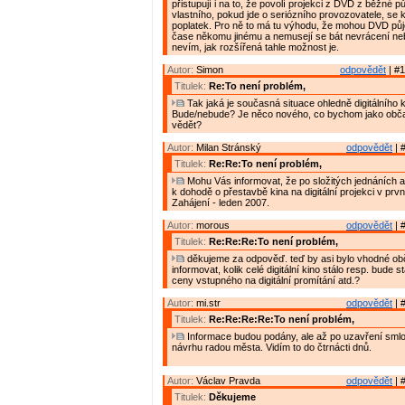
přistupují i na to, že povolí projekci z DVD z běžné 
vlastního, pokud jde o seriózního provozovatele, se 
poplatek. Pro ně to má tu výhodu, že mohou DVD půj
čase někomu jinému a nemusejí se bát nevrácení ne
nevím, jak rozšířená tahle možnost je.
Autor:
Simon
odpovědět
| #1
Titulek:
Re:To není problém,
Tak jaká je současná situace ohledně digitálního 
Bude/nebude? Je něco nového, co bychom jako obč
vědět?
Autor:
Milan Stránský
odpovědět
| 
Titulek:
Re:Re:To není problém,
Mohu Vás informovat, že po složitých jednáních 
k dohodě o přestavbě kina na digitální projekci v prvn
Zahájení - leden 2007.
Autor:
morous
odpovědět
| 
Titulek:
Re:Re:Re:To není problém,
děkujeme za odpověď. teď by asi bylo vhodné o
informovat, kolik celé digitální kino stálo resp. bude 
ceny vstupného na digitální promítání atd.?
Autor:
mi.str
odpovědět
| 
Titulek:
Re:Re:Re:Re:To není problém,
Informace budou podány, ale až po uzavření smlou
návrhu radou města. Vidím to do čtrnácti dnů.
Autor:
Václav Pravda
odpovědět
| 
Titulek:
Děkujeme