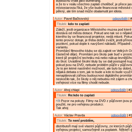
budoucnu vrátit jako bumerang.
a že to v reálu všechno zaplatí chotěboř, je přece j
místostarosta říká, že vše bude financovat městské
pěkný, ale tím snad může obalamutit jen idiota.
Autor:
Pavel Bačkovský
odpovědět
| #
Titulek:
kdo to zaplati
Záleží, jestli organizace Městského muzea pod které
dostává od města dotace. Pokud ano tak se o nějaké
kterého by se financoval projektor, nedá mluvit. Pok
tento provoz dotuje, je třeba dobře zvážit, jestli pří
pozitivní, pokud dojde k navýšení nákladů. Případně 
variantu.
Promítání filmového klubu se dá zajistit ve Velkých O
částečně děje). Promítání pro školy pak buď v pros
které již projekční techniku má nebo nákup levnějšíh
do škol. Uváděné školní tituly by se dali postupně kup
pokud jsou na DVD, nebude problém půjčit v půjčovn
Je to jen letmé nastínění možností, ale bylo by dobré
nějaká debata o tom, jak to bude a kdo to bude využ
nenaplánovali zářnou budoucnost digitálního promítá
neskočilo tak, že školy o něj nebudou mít zájem a c
veřejnost více na filmy chodit nebude.
Autor:
Ahoj chlapi
odpovědět
| #1
Titulek:
Re:kdo to zaplati
Pozor na pokuty. Filmy na DVD z půjčoven jsou 
použití, ne pro veřejnou produkci.
Tak ahoj
Autor:
Václav Pravda
odpovědět
| #1
Titulek:
To není problém,
distributoři mají své vlastní půjčovny, ze kterých půj
veřejnou projekci, samozřejmě za poplatek. Někteří di