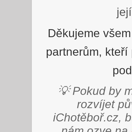
jej
Děkujeme všem 
partnerům, kteří
pod
💡 Pokud by m
rozvíjet p
iChotěboř.cz, 
nám ozve na