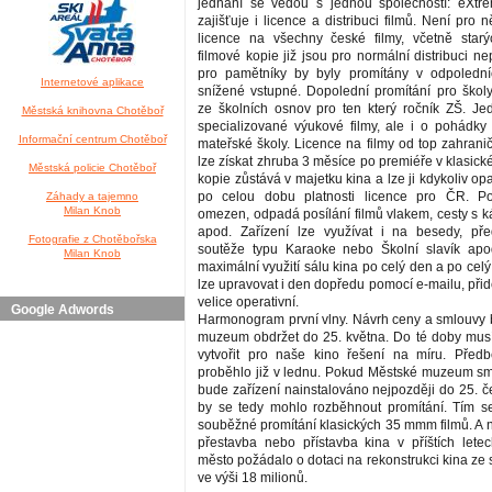
jednání se vedou s jednou společností: eXtr
zajišťuje i licence a distribuci filmů. Není pro 
licence na všechny české filmy, včetně starýc
filmové kopie již jsou pro normální distribuci ne
pro pamětníky by byly promítány v odpoledn
Internetové aplikace
snížené vstupné. Dopolední promítání pro škol
ze školních osnov pro ten který ročník ZŠ. J
Městská knihovna Chotěboř
specializované výukové filmy, ale i o pohádky
Informační centrum Chotěboř
mateřské školy. Licence na filmy od top zahrani
lze získat zhruba 3 měsíce po premiéře v klasické
Městská policie Chotěboř
kopie zůstává v majetku kina a lze ji kdykoliv o
po celou dobu platnosti licence pro ČR. Po
Záhady a tajemno
Milan Knob
omezen, odpadá posílání filmů vlakem, cesty s k
apod. Zařízení lze využívat i na besedy, pře
Fotografie z Chotěbořska
soutěže typu Karaoke nebo Školní slavík apo
Milan Knob
maximální využití sálu kina po celý den a po celý
lze upravovat i den dopředu pomocí e-mailu, přidě
velice operativní.
Google Adwords
Harmonogram první vlny. Návrh ceny a smlouvy
muzeum obdržet do 25. května. Do té doby musí p
vytvořit pro naše kino řešení na míru. Před
proběhlo již v lednu. Pokud Městské muzeum s
bude zařízení nainstalováno nejpozději do 25. č
by se tedy mohlo rozběhnout promítání. Tím s
souběžné promítání klasických 35 mmm filmů. A n
přestavba nebo přístavba kina v příštích let
město požádalo o dotaci na rekonstrukci kina ze 
ve výši 18 milionů.