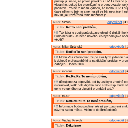
přistupují i na to, že povolí projekci z DVD z běžné 
vlastního, pokud jde o seriózního provozovatele, se 
poplatek. Pro ně to má tu výhodu, že mohou DVD půj
čase někomu jinému a nemusejí se bát nevrácení ne
nevím, jak rozšířená tahle možnost je.
Autor:
Simon
odpovědět
| #1
Titulek:
Re:To není problém,
Tak jaká je současná situace ohledně digitálního 
Bude/nebude? Je něco nového, co bychom jako obč
vědět?
Autor:
Milan Stránský
odpovědět
| 
Titulek:
Re:Re:To není problém,
Mohu Vás informovat, že po složitých jednáních 
k dohodě o přestavbě kina na digitální projekci v prvn
Zahájení - leden 2007.
Autor:
morous
odpovědět
| 
Titulek:
Re:Re:Re:To není problém,
děkujeme za odpověď. teď by asi bylo vhodné o
informovat, kolik celé digitální kino stálo resp. bude 
ceny vstupného na digitální promítání atd.?
Autor:
mi.str
odpovědět
| 
Titulek:
Re:Re:Re:Re:To není problém,
Informace budou podány, ale až po uzavření smlou
návrhu radou města. Vidím to do čtrnácti dnů.
Autor:
Václav Pravda
odpovědět
| 
Titulek:
Děkujeme