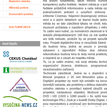
má právní subjektivitu, takže mnoho rozho
Radniční okénko
kompetenci jejího ředitele. Vedení města je o jed
Městská policie
ředitele průběžně informováno a rada města vys
pokračováním jednání o uzavření smlouvy 
Komunální politika
eXtreme Cinemas. Nájemní (leasingová) smlouv
není a o jejích detailech se teprve bude jednat
města by se tato záležitost týkala ve chvíli, k
KULTURNÍ AKCE
muzeum požádala o navýšení příspěvku z měst
To zatím není nutné, za normálních okolností s
dokáže předpokládaných 180 tisíc za rok vyděla
ani tolik nebude, protože by se projekt spouš
roku. Projekt digitálního kina si nevyžádá žádn
PARTNEŘI
do budovy kina, jedná se pouze o pronáj
vybavení s výpovědní lhůtou dva měsíce
rekonstrukce budovy kina to tedy nemá praktick
a nejedná se o zásah do majetku města.
To, co je zatím známo, má svoji stránku techni
organizační (licence, distribuce, programová
víceúčelového zařízení).
Technické záležitosti. Jedná se o doplnění st
filmové projekce z 35 mm filmového pásu proj
Digitální projektor by mohl být umístěn na konz
(levnější varianta, ale problémy s délkou datové
volného okénka v promítací kabině (dražší var
projektor, nástavbový objektiv). Možnost prom
DVD i HD (1920 x 1080 pixelů = 6x vyšší kval
technologie PAL). Zvuk je v kvalitě Dolby Digital,
jsou reproduktory a zesilovač pro technologii p