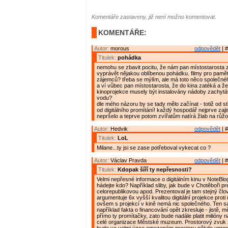
Komentáře zastaveny, již není možno komentovat.
KOMENTÁŘE:
Autor:
morous
odpovědět
| #
Titulek:
pohádka
nemohu se zbavit pocitu, že nám pan místostarosta 
vyprávět nějakou oblíbenou pohádku. filmy pro pamět
zájemců? třeba se mýlím, ale má toto něco společnéh
a ví vůbec pan místostarosta, že do kina zatéká a ž
kinoprojekce musely být instalovány nádoby zachytáv
vodu?
dle mého názoru by se tady mělo začínat - totiž od s
od digitálního promítání! každý hospodář nejprve zajis
nepršelo a teprve potom zvířatům natírá žlab na růž
Autor:
Hedvik
odpovědět
| #
Titulek:
LoL
Milane...ty jsi se zase potřeboval vykecat co ?
Autor:
Václav Pravda
odpovědět
| #
Titulek:
Kdopak šíří ty nepřesnosti?
Velmi nepřesné informace o digitálním kinu v NoteBlo
hádejte kdo? Například sliby, jak bude v Chotěboři p
celorepublikovou apod. Prezentoval je tam stejný člo
argumentuje 6x vyšší kvalitou digitální projekce prot
ovšem s projekcí v kině nemá nic společného. Ten s
například fakta o financování opět zkresluje - jistě, m
přímo ty promítačky, zato bude nadále platit milióny 
celé organizace Městské muzeum. Prostorový zvuk z