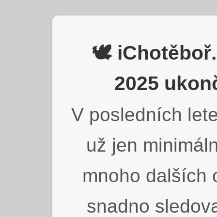
🕊️ iChotěbo
2025 ukonč
V posledních lete
už jen minimáln
mnoho dalších o
snadno sledova