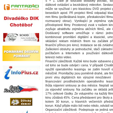
5 + 1. Dále je součástí dodávky počítač, sof
dálkové ovládání a bezdrátový mikrofon. Sestava
může se využívat i pro klasickou DVD projekci 
besedách apod. Při projekci filmů odpadají kla
mm filmu (poškrábaná kopie, přeskakování filmu
rozmazaný obraz). Vynikající je zejména vyk
přírodopisné filmy. Prostorový zvuk v našem k
zvyšuje atraktivitu zejména akčních filmů, ale i
Dodávaný software umožňuje v rámci jedno
kombinovat promítání digitální a klasické, um
vkládání reklam místních firem na začátek př
finanční přínos pro kino). Instalace se dá zvládno
Zaškolení obsluhy je jednoduché, stačí základní
počítačem a Internetem a používání dálkov
televizi nebo video.
Finanční záležitosti. Každé kino bude vybaveno 
od toho se bude odvíjet i cena. V případě Chotě
využití operativního leasingu se zatím hovoří o
měsíčně. Promítačky jsou poměrně drahé, ale fir
první vlnu digitálních kin výrazné množstevní 
financování prostřednictvím operativního lea
lhůta nájemní smlouvy je dva měsíce. Neplatí s
za výpověď smlouvy. Na začátku se skládá ještě
17% celkové částky. Ze vstupného na každý fil
kinu zůstává 45%. Cena představení pro školy a
kolem 30 korun, u hlavních večerních předs
korun. Když přijde málo lidí nebo nikdo, odvádí s
Organizační záležitosti. Podepisuje se jediná s