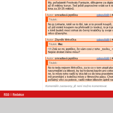
My, pořadatelé Festivalu Fantazie, děkujeme za digita
až tři milióny korun. Teď ještě poprosíme vrátit se k 
kina za 20-25 miliónů.
Autor:
smradlavá jeptiška
odpovědět
| 
Titulek:
No jo Linharte, tobě se to líbí, tak si to prostě koupí
už půl století koupem na přehradě (v toxiku), to je ti 
v kině budeš moct strkat do černý krabičky ty svoje 
něco úžasnýho.
Autor:
Zbyněk Mrkvička
odpovědět
| 
Titulek:
Re:
Zdá se mi, jeptiško, že vám cosi z toho _toxíku_
Nejste drobet mimo mísu?
Autor:
smradlavá jeptiška
odpovědět
| 
Titulek:
No to teda nejsem Mrkvičko, za to co v tom utopil plus
navymejšlel za blbosti, by byl krásnej bazén pro celo
ne, to místo toho radši ty dva lidi co do kina pravide
mít promítání z kolečka místo z filmovýho pásu. Cho
pořádný věci za polovic, radši milion blbovim úplně na
Komentáře zastaveny, již není možno komentovat.
RSS
|
Redakce