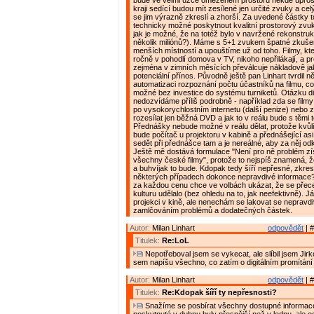
bude ve velmi úzce omezeném prostoru někde uprostř
kraji sedící budou mít zesílené jen určité zvuky a ce
se jim výrazně zkreslí a zhorší. Za uvedené částky t
technicky možné poskytnout kvalitní prostorový zvuk
jak je možné, že na totéž bylo v navržené rekonstruk
několik miliónů?). Máme s 5+1 zvukem špatné zkuš
menších místností a upouštíme už od toho. Filmy, kte
ročně v pohodlí domova v TV, nikoho nepřilákají, a p
zejména v zimních měsících převálcuje nákladově ja
potenciální přínos. Původně ještě pan Linhart tvrdil n
automatizaci rozpoznání počtu účastníků na filmu, 
možné bez investice do systému turniketů. Otázku di
nedozvídáme příliš podrobně - například zda se film
po vysokorychlostním internetu (další penize) nebo 
rozesílat jen běžná DVD a jak to v reálu bude s těmi t
Přednášky nebude možné v reálu dělat, protože kvůli
bude počítač u projektoru v kabině a přednášející as
sedět při přednášce tam a je nereálné, aby za něj odk
Ještě mě dostává formulace "Není pro ně problém zí
všechny české filmy", protože to nejspíš znamená, že
a buhvíjak to bude. Kdopak tedy šíří nepřesné, zkres
některých případech dokonce nepravdivé informace?
za každou cenu chce ve volbách ukázat, že se přec
kulturu udělalo (bez ohledu na to, jak neefektivně). Já
projekci v kině, ale nenechám se lakovat se neprav
zamlčováním problémů a dodatečných částek.
Autor:
Milan Linhart
odpovědět
| #
Titulek:
Re:LoL
Nepotřeboval jsem se vykecat, ale slíbil jsem Jirk
sem napíšu všechno, co zatím o digitálním promítání
Autor:
Milan Linhart
odpovědět
| #
Titulek:
Re:Kdopak šíří ty nepřesnosti?
Snažíme se posbírat všechny dostupné informac