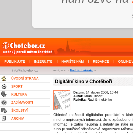
PUBLIKUJTE
|
INZERUJTE
|
NAPIŠTE NÁM
|
REDAKCE
|
ONLINE 
info@ichotebor.cz
navigace: »
Radniční okénko
»
ÚVODNÍ STRANA
Digitální kino v Chotěboři
SPORT
Datum:
14. duben 2006, 13:44
KULTURA
Autor:
Milan Linhart
Rubrika:
Radniční okénko
ZAJÍMAVOSTI
ŠKOLSTVÍ
Ohledně možnosti digitálního promítání v kin
ARCHIV
mnoho nepřesných informací. Je to způsobeno i
informací je zatím neúplná a detaily se stále m
Kino je součástí příspěvkové organizace Městs