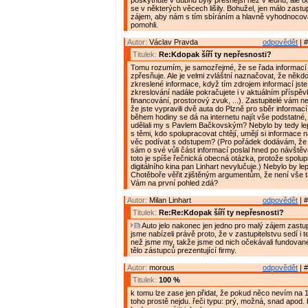
poskytnuté v dubnu byly přesnější než v lednu, ale 
se v některých věcech lišily. Bohužel, jen málo zastupi
zájem, aby nám s tím sbíráním a hlavně vyhodnocov
pomohli.
Autor:
Václav Pravda
odpovědět
| #
Titulek:
Re:Kdopak šíří ty nepřesnosti?
Tomu rozumím, je samozřejmé, že se řada informací
zpřesňuje. Ale je velmi zvláštní naznačovat, že někdo 
zkreslené informace, když tím zdrojem informací jste
zkreslování nadále pokračujete i v aktuálním příspěvk
financování, prostorový zvuk, ...). Zastupitelé vám n
že jste vypravili dvě auta do Plzně pro sběr informací
během hodiny se dá na internetu najít vše podstatné, 
udělali my s Pavlem Bačkovským? Nebylo by tedy le
s těmi, kdo spolupracovat chtějí, umějí si informace n
věc podívat s odstupem? (Pro pořádek dodávám, že 
sám o své vůli část informací poslal hned po návštěv
toto je spíše řečnická obecná otázka, protože spolup
digitálního kina pan Linhart nevylučuje.) Nebylo by le
Chotěboře věřit zjištěným argumentům, že není vše t
Vám na první pohled zdá?
Autor:
Milan Linhart
odpovědět
| #
Titulek:
Re:Re:Kdopak šíří ty nepřesnosti?
Auto jelo nakonec jen jedno pro malý zájem zastup
jsme nabízeli právě proto, že v zastupitelstvu sedí i t
než jsme my, takže jsme od nich očekávali fundovan
tělo zástupců prezentující firmy.
Autor:
morous
odpovědět
| #
Titulek:
100 %
k tomu lze zase jen přidat, že pokud něco nevím na 
toho prostě nejdu. řeči typu: prý, možná, snad apod.