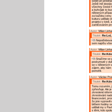
sedět při předná
Ještě mě dostává
všechny české fi
a buhvíjak to bu
některých přípa
za každou cenu 
kulturu udělalo (
projekci v kině,
zamlčováním pro
Autor:
Milan Linha
Titulek:
Re:LoL
Nepotřeboval j
sem napíšu všech
Autor:
Milan Linha
Titulek:
Re:Kdop
Snažíme se p
poskytnuté v dub
se v některých vě
zájem, aby nám 
pomohli.
Autor:
Václav Pr
Titulek:
Re:Kdop
Tomu rozumím, j
zpřesňuje. Ale je
zkreslené inform
zkreslování nadá
financování, pro
že jste vypravili
během hodiny se 
udělali my s Pa
s těmi, kdo spolu