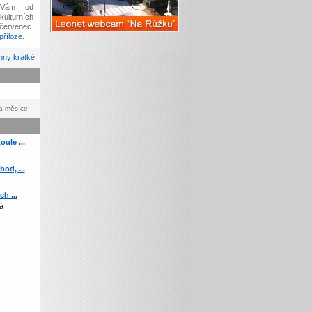
Vám od
kulturních
červenec.
říloze
.
ny krátké
a měsíce.
ule ...
od, ...
h ...
á