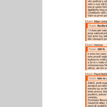
věc podívat s o
sám o své vůli č
toto je spíše ře
digitálního kina 
Chotěboře věřit 
Vám na první po
Autor:
Milan Linha
Titulek:
Re:Re:K
Auto jelo nak
jsme nabízeli prá
než jsme my, ta
tělo zástupců pre
Autor:
morous
Titulek:
100 %
k tomu lze zase 
toho prostě nejd
budoucnu vrátit
a že to v reálu 
místostarosta ř
pěkný, ale tím sn
Autor:
Pavel Bač
Titulek:
kdo to 
Záleží, jestli o
dostává od měst
kterého by se fi
tento provoz dotu
pozitivní, pokud
variantu.
Promítání filmov
částečně děje).
které již projek