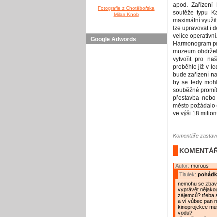
apod. Zařízení 
Fotografie z Chotěbořska
soutěže typu K
Milan Knob
maximální využit
lze upravovat i 
velice operativní
Google Adwords
Harmonogram prv
muzeum obdržet d
vytvořit pro n
proběhlo již v 
bude zařízení na
by se tedy mohl
souběžné promítá
přestavba nebo 
město požádalo o
ve výši 18 milion
Komentáře zastave
KOMENTÁŘ
Autor:
morous
Titulek:
pohádk
nemohu se zbavi
vyprávět nějakou
zájemců? třeba s
a ví vůbec pan m
kinoprojekce mus
vodu?