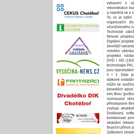
vybavení s vý
rekonstrukce bu
a nejedná se o 
To, co je zatím
organizační (li
víceúčelového za
Technické zálež
filmové projekc
Digitální projek
(levnější varian
volného okénka 
projektor, nást
DVD i HD (1920 
technologie PAL).
jsou reproduktor
5 + 1. Dále je 
dálkové ovládání
může se využíva
besedách apod. 
mm filmu (poškr
rozmazaný obra
přírodopisné fi
zvyšuje atraktiv
Dodávaný soft
kombinovat prom
vkládání reklam
finanční přínos p
Zaškolení obsluh