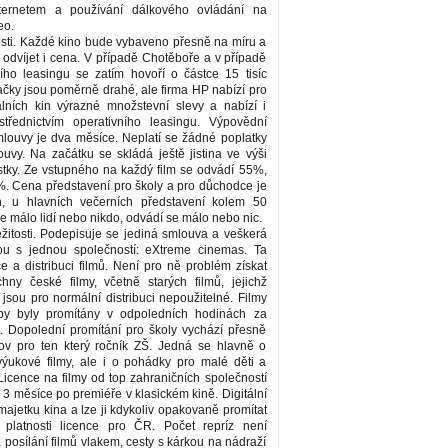
ternetem a používání dálkového ovládání na
eo.
osti. Každé kino bude vybaveno přesně na míru a
odvíjet i cena. V případě Chotěboře a v případě
ního leasingu se zatím hovoří o částce 15 tisíc
čky jsou poměrně drahé, ale firma HP nabízí pro
tálních kin výrazné množstevní slevy a nabízí i
střednictvím operativního leasingu. Výpovědní
mlouvy je dva měsíce. Neplatí se žádné poplatky
uvy. Na začátku se skládá ještě jistina ve výši
tky. Ze vstupného na každý film se odvádí 55%,
%. Cena představení pro školy a pro důchodce je
, u hlavních večerních představení kolem 50
de málo lidí nebo nikdo, odvádí se málo nebo nic.
žitosti. Podepisuje se jediná smlouva a veškerá
ou s jednou společností: eXtreme cinemas. Ta
nce a distribuci filmů. Není pro ně problém získat
hny české filmy, včetně starých filmů, jejichž
ž jsou pro normální distribuci nepoužitelné. Filmy
by byly promítány v odpoledních hodinách za
. Dopolední promítání pro školy vychází přesně
ov pro ten který ročník ZŠ. Jedná se hlavně o
výukové filmy, ale i o pohádky pro malé děti a
Licence na filmy od top zahraničních společností
a 3 měsíce po premiéře v klasickém kině. Digitální
majetku kina a lze ji kdykoliv opakovaně promítat
platnosti licence pro ČR. Počet repríz není
osílání filmů vlakem, cesty s kárkou na nádraží