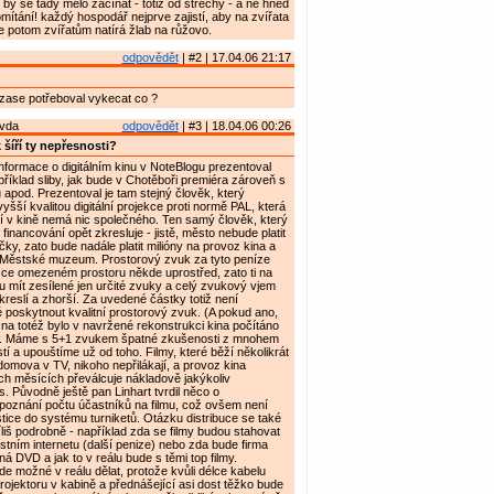
by se tady mělo začínat - totiž od střechy - a ne hned
omítání! každý hospodář nejprve zajistí, aby na zvířata
e potom zvířatům natírá žlab na růžovo.
odpovědět
| #2 | 17.04.06 21:17
e zase potřeboval vykecat co ?
avda
odpovědět
| #3 | 18.04.06 00:26
šíří ty nepřesnosti?
nformace o digitálním kinu v NoteBlogu prezentoval
říklad sliby, jak bude v Chotěboři premiéra zároveň s
 apod. Prezentoval je tam stejný člověk, který
šší kvalitou digitální projekce proti normě PAL, která
í v kině nemá nic společného. Ten samý člověk, který
 financování opět zkresluje - jistě, město nebude platit
čky, zato bude nadále platit milióny na provoz kina a
 Městské muzeum. Prostorový zvuk za tyto peníze
zce omezeném prostoru někde uprostřed, zato ti na
ou mít zesílené jen určité zvuky a celý zvukový vjem
kreslí a zhorší. Za uvedené částky totiž není
poskytnout kvalitní prostorový zvuk. (A pokud ano,
 na totéž bylo v navržené rekonstrukci kina počítáno
?). Máme s 5+1 zvukem špatné zkušenosti z mnohem
í a upouštíme už od toho. Filmy, které běží několikrát
domova v TV, nikoho nepřilákají, a provoz kina
h měsících převálcuje nákladově jakýkoliv
s. Původně ještě pan Linhart tvrdil něco o
poznání počtu účastníků na filmu, což ovšem není
ice do systému turniketů. Otázku distribuce se také
iš podrobně - například zda se filmy budou stahovat
tním internetu (další penize) nebo zda bude firma
ná DVD a jak to v reálu bude s těmi top filmy.
 možné v reálu dělat, protože kvůli délce kabelu
rojektoru v kabině a přednášející asi dost těžko bude