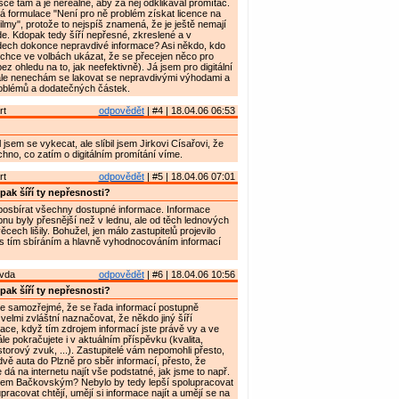
šce tam a je nereálné, aby za něj odklikával promítač.
 formulace "Není pro ně problém získat licence na
lmy", protože to nejspíš znamená, že je ještě nemají
de. Kdopak tedy šíří nepřesné, zkreslené a v
dech dokonce nepravdivé informace? Asi někdo, kdo
chce ve volbách ukázat, že se přecejen něco pro
bez ohledu na to, jak neefektivně). Já jsem pro digitální
 ale nenechám se lakovat se nepravdivými výhodami a
blémů a dodatečných částek.
rt
odpovědět
| #4 | 18.04.06 06:53
sem se vykecat, ale slíbil jsem Jirkovi Císařovi, že
no, co zatím o digitálním promítání víme.
rt
odpovědět
| #5 | 18.04.06 07:01
ak šíří ty nepřesnosti?
osbírat všechny dostupné informace. Informace
nu byly přesnější než v lednu, ale od těch lednových
cech lišily. Bohužel, jen málo zastupitelů projevilo
s tím sbíráním a hlavně vyhodnocováním informací
avda
odpovědět
| #6 | 18.04.06 10:56
ak šíří ty nepřesnosti?
e samozřejmé, že se řada informací postupně
 velmi zvláštní naznačovat, že někdo jiný šíří
ace, když tím zdrojem informací jste právě vy a ve
le pokračujete i v aktuálním příspěvku (kvalita,
storový zvuk, ...). Zastupitelé vám nepomohli přesto,
 dvě auta do Plzně pro sběr informací, přesto, že
dá na internetu najít vše podstatné, jak jsme to např.
vlem Bačkovským? Nebylo by tedy lepší spolupracovat
pracovat chtějí, umějí si informace najít a umějí se na