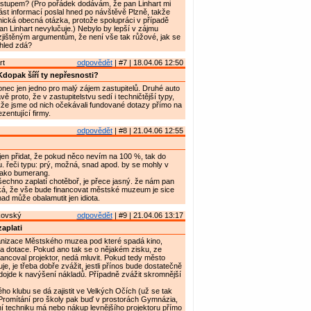
dstupem? (Pro pořádek dodávám, že pan Linhart mi
ást informací poslal hned po návštěvě Plzně, takže
čnická obecná otázka, protože spolupráci v případě
pan Linhart nevylučuje.) Nebylo by lepší v zájmu
zjištěným argumentům, že není vše tak růžové, jak se
hled zdá?
rt
odpovědět
| #7 | 18.04.06 12:50
dopak šíří ty nepřesnosti?
onec jen jedno pro malý zájem zastupitelů. Druhé auto
vě proto, že v zastupitelstvu sedí i techničtější typy,
kže jsme od nich očekávali fundované dotazy přímo na
zentující firmy.
odpovědět
| #8 | 21.04.06 12:55
jen přidat, že pokud něco nevím na 100 %, tak do
u. řeči typu: prý, možná, snad apod. by se mohly v
 jako bumerang.
všechno zaplatí chotěboř, je přece jasný. že nám pan
íká, že vše bude financovat městské muzeum je sice
ad může obalamutit jen idiota.
kovský
odpovědět
| #9 | 21.04.06 13:17
zaplati
rganizace Městského muzea pod které spadá kino,
a dotace. Pokud ano tak se o nějakém zisku, ze
nancoval projektor, nedá mluvit. Pokud tedy město
je, je třeba dobře zvážit, jestli přínos bude dostatečně
 dojde k navýšení nákladů. Případně zvážit skromnější
ého klubu se dá zajistit ve Velkých Očích (už se tak
 Promítání pro školy pak buď v prostorách Gymnázia,
ční techniku má nebo nákup levnějšího projektoru přímo