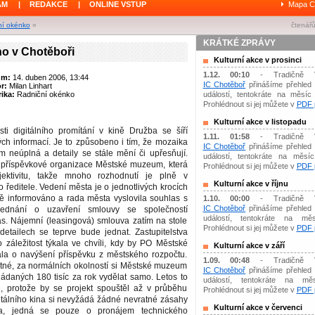
ÁM
|
REDAKCE
|
ONLINE VSTUP
Mapa C
ní okénko
»
čtenářů
KRÁTKÉ ZPRÁVY
ino v Chotěboři
Kulturní akce v prosinci
1.12. 00:10
- Tradičně 
um:
14. duben 2006, 13:44
IC Chotěboř
přinášíme přehled 
or:
Milan Linhart
ika:
Radniční okénko
událostí, tentokráte na měsíc 
Prohlédnout si jej můžete v
PDF p
Kulturní akce v listopadu
i digitálního promítání v kině Družba se šíří
1.11. 01:58
- Tradičně 
h informací. Je to způsobeno i tím, že mozaika
IC Chotěboř
přinášíme přehled 
ím neúplná a detaily se stále mění či upřesňují.
událostí, tentokráte na měsíc 
í příspěvkové organizace Městské muzeum, která
Prohlédnout si jej můžete v
PDF p
ektivitu, takže mnoho rozhodnutí je plně v
Kulturní akce v říjnu
o ředitele. Vedení města je o jednotlivých krocích
ně informováno a rada města vyslovila souhlas s
1.10. 00:00
- Tradičně 
IC Chotěboř
přinášíme přehled 
jednání o uzavření smlouvy se společností
událostí, tentokráte na měs
. Nájemní (leasingová) smlouva zatím na stole
Prohlédnout si jej můžete v
PDF p
detailech se teprve bude jednat. Zastupitelstva
 záležitost týkala ve chvíli, kdy by PO Městské
Kulturní akce v září
a o navýšení příspěvku z městského rozpočtu.
1.09. 00:48
- Tradičně 
utné, za normálních okolností si Městské muzeum
IC Chotěboř
přinášíme přehled 
ádaných 180 tisíc za rok vydělat samo. Letos to
událostí, tentokráte na mě
e, protože by se projekt spouštěl až v průběhu
Prohlédnout si jej můžete v
PDF p
gitálního kina si nevyžádá žádné nevratné zásahy
Kulturní akce v červenci
a, jedná se pouze o pronájem technického