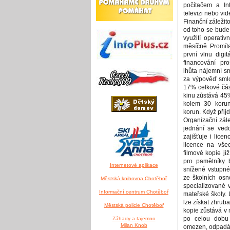
počítačem a In
televizi nebo vid
Finanční záležit
od toho se bude 
využití operativ
měsíčně. Promíta
první vlnu digi
financování pro
lhůta nájemní s
za výpověď smlo
17% celkové čás
kinu zůstává 45
kolem 30 korun
korun. Když přij
Organizační zále
jednání se ved
zajišťuje i lice
licence na všec
filmové kopie ji
pro pamětníky 
Internetové aplikace
snížené vstupné
ze školních osn
Městská knihovna Chotěboř
specializované 
Informační centrum Chotěboř
mateřské školy. 
lze získat zhrub
Městská policie Chotěboř
kopie zůstává v 
po celou dobu 
Záhady a tajemno
Milan Knob
omezen, odpadá p