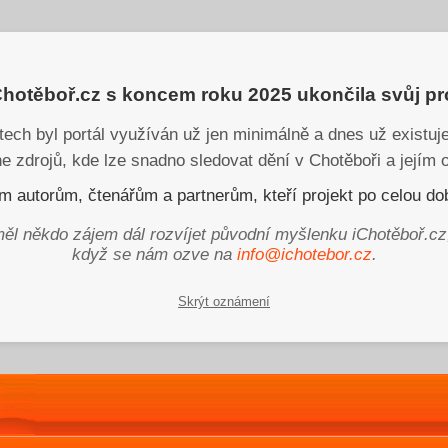
iChotěboř.cz s koncem roku 2025 ukončila svůj p
tech byl portál využíván už jen minimálně a dnes už existu
ne zdrojů, kde lze snadno sledovat dění v Chotěboři a jejím o
 autorům, čtenářům a partnerům, kteří projekt po celou dob
ěl někdo zájem dál rozvíjet původní myšlenku iChotěboř.cz
když se nám ozve na
info@ichotebor.cz
.
Skrýt oznámení