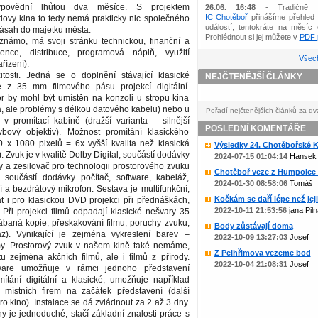
povědní lhůtou dva měsíce. S projektem
26.06. 16:48
- Tradičně 
IC Chotěboř
přinášíme přehled 
dovy kina to tedy nemá prakticky nic společného
událostí, tentokráte na měsíc 
zásah do majetku města.
Prohlédnout si jej můžete v
PDF p
 známo, má svoji stránku technickou, finanční a
cence, distribuce, programová náplň, využití
Všech
řízení).
itosti. Jedná se o doplnění stávající klasické
NEJČTENĚJŠÍ ČLÁNKY
e z 35 mm filmového pásu projekcí digitální.
tor by mohl být umístěn na konzoli u stropu kina
ta, ale problémy s délkou datového kabelu) nebo u
Pořadí nejčtenějších článků za dv
v promítací kabině (dražší varianta – silnější
POSLEDNÍ KOMENTÁŘE
avbový objektiv). Možnost promítání klasického
x 1080 pixelů = 6x vyšší kvalita než klasická
Výsledky 24. Chotěbořské Ko
 Zvuk je v kvalitě Dolby Digital, součástí dodávky
2024-07-15 01:04:14
Hansek
y a zesilovač pro technologii prostorového zvuku
Chotěboř veze z Humpolce b
součástí dodávky počítač, software, kabeláž,
2024-01-30 08:58:06
Tomáš
 a bezdrátový mikrofon. Sestava je multifunkční,
Kočkám se daří lépe než jejic
t i pro klasickou DVD projekci při přednáškách,
2022-10-11 21:53:56
jana Piln
Při projekci filmů odpadají klasické nešvary 35
ábaná kopie, přeskakování filmu, poruchy zvuku,
Body zůstávají doma
z). Vynikající je zejména vykreslení barev –
2022-10-09 13:27:03
Josef
lmy. Prostorový zvuk v našem kině také nemáme,
Z Pelhřimova vezeme bod
itu zejména akčních filmů, ale i filmů z přírody.
2022-10-04 21:08:31
Josef
ware umožňuje v rámci jednoho představení
ítání digitální a klasické, umožňuje například
 místních firem na začátek představení (další
ro kino). Instalace se dá zvládnout za 2 až 3 dny.
y je jednoduché, stačí základní znalosti práce s