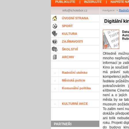
PUBLIKUJTE
|
INZERUJTE
|
NAPIŠTE N
info@ichotebor.cz
navigace: »
Radnič
ÚVODNÍ STRANA
Digitální k
SPORT
Dat
KULTURA
Aut
Rubr
ZAJÍMAVOSTI
ŠKOLSTVÍ
Ohledně možnost
ARCHIV
mnoho nepřesnýc
informací je zat
Kino je součást
má právní subj
Radniční okénko
kompetenci jejíh
Městská policie
ředitele průběž
pokračováním 
Komunální politika
eXtreme Cinemas
není a o jejích 
města by se tato
KULTURNÍ AKCE
muzeum požádal
To zatím není n
dokáže předpokl
ani tolik nebud
roku. Projekt di
PARTNEŘI
do budovy kin