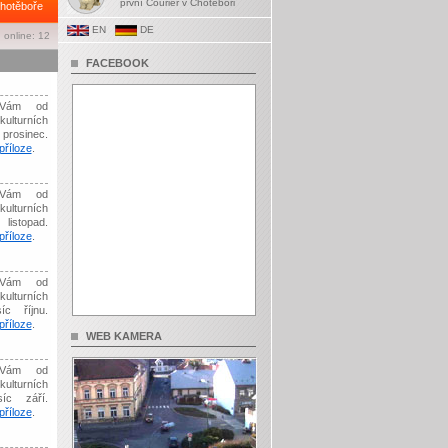
první Courier v Chotěboři
hotěboře
EN
DE
 online: 12
FACEBOOK
Vám od
kulturních
prosinec.
říloze
.
Vám od
kulturních
listopad.
říloze
.
Vám od
kulturních
íc říjnu.
říloze
.
WEB KAMERA
Vám od
kulturních
síc září.
říloze
.