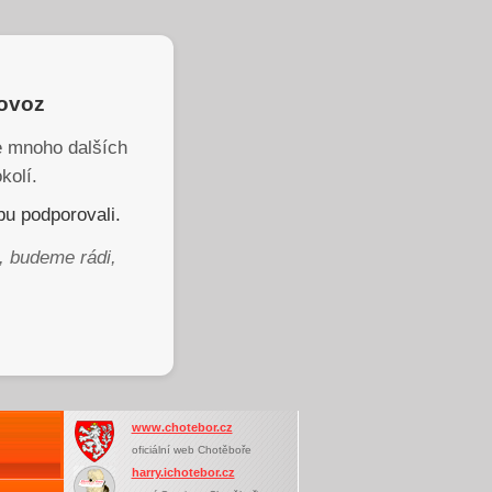
rovoz
je mnoho dalších
kolí.
u podporovali.
, budeme rádi,
www.chotebor.cz
oficiální web Chotěboře
harry.ichotebor.cz