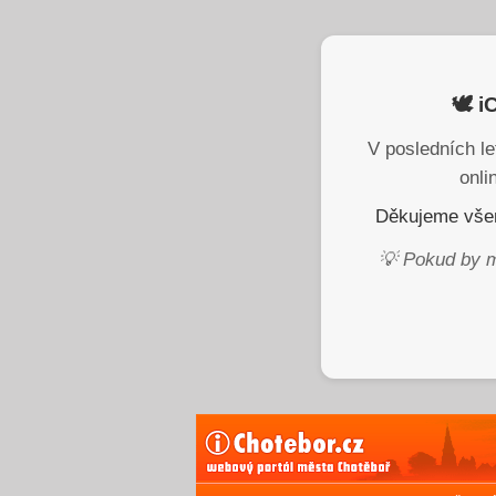
🕊️ 
V posledních le
onli
Děkujeme všem
💡 Pokud by m