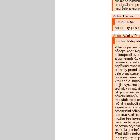
dle mého názoru 
od digitálního pr
nepršelo a teprv
Autor:
Hedvik
Titulek:
LoL
Milane...ty jsi s
Autor:
Václav Pr
Titulek:
Kdopak 
Velmi nepřesné i
hádejte kdo? Nap
celorepublikovou
argumentuje 6x vy
ovšem s projekc
například fakta o
přímo ty promíta
celé organizace
bude ve velmi ú
kraji sedící bud
se jim výrazně z
technicky možné 
jak je možné, že
několik miliónů
menších místnost
ročně v pohodlí 
zejména v zimníc
potenciální příno
automatizaci roz
možné bez invest
nedozvídáme příl
po vysokorychlos
rozesílat jen běž
Přednášky nebude
bude počítač u p