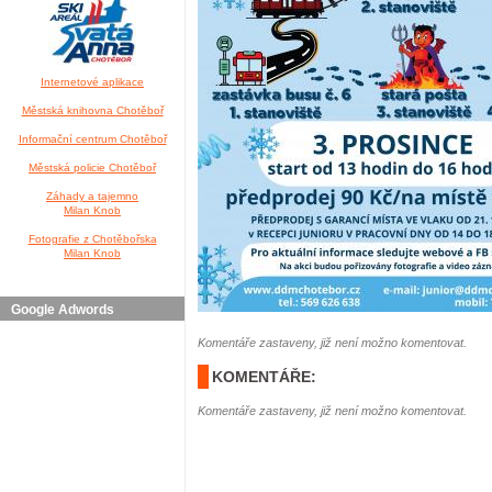
Internetové aplikace
Městská knihovna Chotěboř
Informační centrum Chotěboř
Městská policie Chotěboř
Záhady a tajemno
Milan Knob
Fotografie z Chotěbořska
Milan Knob
Google Adwords
Komentáře zastaveny, již není možno komentovat.
KOMENTÁŘE:
Komentáře zastaveny, již není možno komentovat.