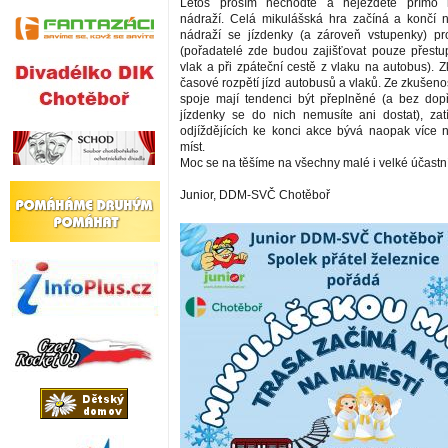
Letos prosím nechoďte a nejezděte přímo 
nádraží. Celá mikulášská hra začíná a končí 
nádraží se jízdenky (a zároveň vstupenky) p
(pořadatelé zde budou zajišťovat pouze přest
vlak a při zpáteční cestě z vlaku na autobus). Z
časové rozpětí jízd autobusů a vlaků. Ze zkušenos
spoje mají tendenci být přeplněné (a bez do
jízdenky se do nich nemusíte ani dostat), za
odjíždějících ke konci akce bývá naopak více 
míst.
Moc se na těšíme na všechny malé i velké účastn
Junior, DDM-SVČ Chotěboř