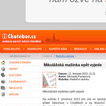
PUBLIKUJTE
|
INZERUJTE
|
NAPIŠTE NÁM
|
REDAKCE
|
ONLINE 
info@ichotebor.cz
navigace: »
Radniční okénko
»
ÚVODNÍ STRANA
Mikulášská mašinka opět vyjede
SPORT
Datum:
21. listopad 2022, 11:21
KULTURA
Autor:
Michaela Pavlasová
Rubrika:
Radniční okénko
ZAJÍMAVOSTI
ŠKOLSTVÍ
Mikulášská mašinka opět vyjede
ARCHIV
Na sobotu 3. prosince 2022 pro vás ve spolup
přátel železnice v Chotěboři a za finančn