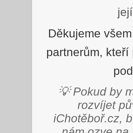
jej
Děkujeme všem 
partnerům, kteří
pod
💡 Pokud by m
rozvíjet p
iChotěboř.cz, 
nám ozve na