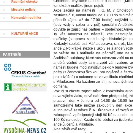
Chotěboře chystáme další ročník oblíbené „Miku
Radniční okénko
tentokrát v maličko jiném pojetí.
Městská policie
Akce začíná na náměstí T. G. M. v Chotěboř
zastávce č. 6, odkud budou od 13.00 do minimáln
Komunální politika
případě zájmu až do 17.00 hodin), odjíždět k
(tedy vždy v celou a v půl) speciální Andělsk
obvykle je zajistí náš partner – společnost Arriva
KULTURNÍ AKCE
Ty vás odvezou na nádraží, kde nastoupíte
mašinky (souprava s oblíbeným historickým 
Krokodýl společnosti Máňa doprava, s. r. o)., kt
anděly. Po krátké stezce s úkoly se s anděly roz
se vrátíte do Chotěboře na nádraží, kde na 
PARTNEŘI
Andělské autobusy, které vás odvezou zpět na n
andělů včetně cesty tam a zpět vám zabere as
náměstí budete moci navštívit peklo v budově bý
pošty (s čertovskou školkou pro bojácné a čert
pro odvážné) a nakonec se ve vestibulu chotěbo
s Mikulášem. Na každém ze tří jmenovaných sta
odměna.
Pokud si chcete zajistit místo v konkrétním aut
navazujícím vlaku, nově nabízíme předprodej jíz
pracovní den v Junioru od 14.00 do 18.00 hod
samozřejmě také možné zakoupit v den akce
autobusové zastávce č. 6. Jízdenka a zároveň v
zakoupená v předprodeji stojí 90 Kč na osobu, p
100 Kč na osobu. Každé dítě obdrží za jízdenku
andělů, čertů a Mikuláše.
A na závěr dvě rady: