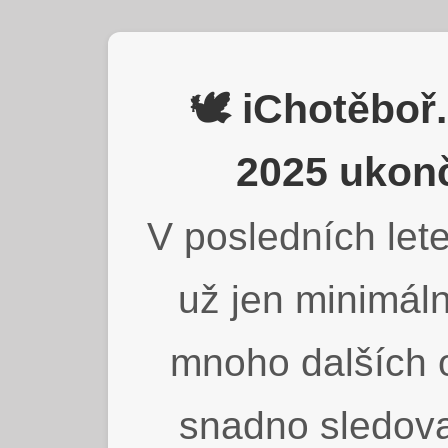
🕊️ iChotěbo
2025 ukonč
V posledních lete
už jen minimáln
mnoho dalších o
snadno sledova