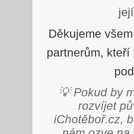
jej
Děkujeme všem 
partnerům, kteří
pod
💡 Pokud by m
rozvíjet p
iChotěboř.cz, 
nám ozve na