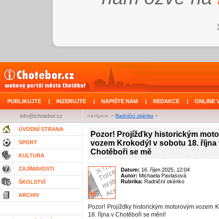
PUBLIKUJTE
|
INZERUJTE
|
NAPIŠTE NÁM
|
REDAKCE
|
ONLINE 
info@ichotebor.cz
navigace: »
Radniční okénko
»
ÚVODNÍ STRANA
Pozor! Projížďky historickým mot
vozem Krokodýl v sobotu 18. října
SPORT
Chotěboři se mě
KULTURA
ZAJÍMAVOSTI
Datum:
16. říjen 2025, 12:04
Autor:
Michaela Pavlasová
Rubrika:
Radniční okénko
ŠKOLSTVÍ
ARCHIV
Pozor! Projížďky historickým motorovým vozem K
18. října v Chotěboři se mění!