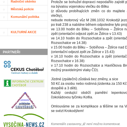
Radniční okénko
Protože se bohužel dopravci nepodařilo zajistit 
na bývalou vojenskou vlečku do Bílku
Městská policie
(z důvodu probíhajících změn co do majitele 
vlečky),
Komunální politika
nebude motorový vůz M 286.1032 Krokodýl jezdi
po trati 238 a nabídne během odpoledne tyto proj
ve 13.00 hodin do Bílku – Sobíňova – Ždírce 
KULTURNÍ AKCE
zpět (orientační odjezd zpět ze Ždírce v 13.43)
ve 14.10 hodin do Rozsochatce a zpět (orientač
Rozsochatce ve 14.38)
v 15.00 hodin do Bílku – Sobíňova – Ždírce nad 
(orientační odjezd zpět ze Ždírce v 15.43)
PARTNEŘI
v 16.10 hodin do Rozsochatce a zpět (orientač
Rozsochatce v 16.38)
v 17.10 hodin do Rozsochatce a Havlíčkova Br
možný pravidelnými vlaky ČD).
Jízdné (zpáteční) zůstává bez změny, a sice
50 Kč za osobu nebo rodinná jízdenka za 150 Kč 
dospělé a 3 děti).
Každý cestující obdrží pamětní lepenko
čokoládovou tyčinku Kofila.
Omlouváme se za komplikace a těšíme se na Vaš
se svézt Krokodýlem!
Komentáře zastaveny, již není možno komentovat.