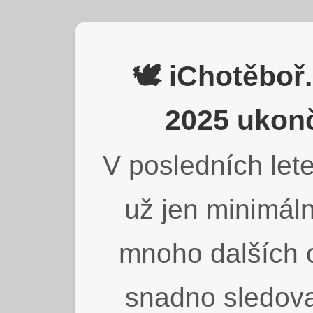
🕊️ iChotěbo
2025 ukonč
V posledních lete
už jen minimáln
mnoho dalších o
snadno sledova