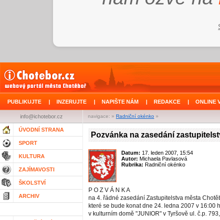
PUBLIKUJTE
|
INZERUJTE
|
NAPIŠTE NÁM
|
REDAKCE
|
ONLINE 
info@ichotebor.cz
navigace: »
Radniční okénko
»
ÚVODNÍ STRANA
Pozvánka na zasedání zastupitels
SPORT
Datum:
17. leden 2007, 15:54
KULTURA
Autor:
Michaela Pavlasová
Rubrika:
Radniční okénko
ZAJÍMAVOSTI
ŠKOLSTVÍ
P O Z V Á N K A
ARCHIV
na 4. řádné zasedání Zastupitelstva města Chotě
které se bude konat dne 24. ledna 2007 v 16:00 
v kulturním domě "JUNIOR" v Tyršově ul. č.p. 793