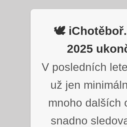
🕊️ iChotěbo
2025 ukonč
V posledních lete
už jen minimáln
mnoho dalších o
snadno sledova