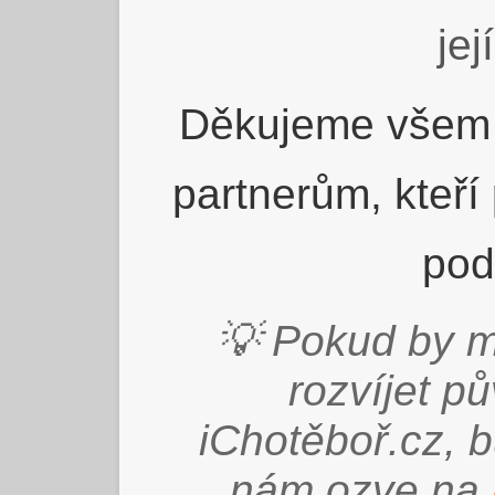
jej
Děkujeme všem 
partnerům, kteří
pod
💡 Pokud by m
rozvíjet p
iChotěboř.cz, 
nám ozve na