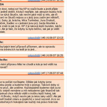
ek
odpovědět
| #4 | 6.09.07 12:55
RDA
 dost, neboj se! Na KP to stačit bude a jestli přijde
 jedině dobře. A když nepřijde, tak alespon budou hrát
 se týká Skutče, tak nevím jaké máš ty info, ale tři
í ve Skutči nejsou a s jistý jsou zatím jen někteří,
l. Suky, já, brácha, Míra Tunheber, Jura Drahoš,
ček, Kadlec a v jednání jsou prý Jarda Musílek a
 znáš to jak to je. KP 2 je taková lepší bundes, takže
. Ale je fakt, že kdyby tu bylo béčko, tak jak je vidět
dalo.
odpovědět
| #5 | 6.09.07 13:13
Re:
yl jejich letní přípravě přítomen, ale to opravdu
a trénincích na ledě je to jiné...
odpovědět
| #6 | 6.09.07 16:25
Re:Re:
letní přípravu Mila¨ne chodil a kdo je ted vidět na
novat?
odpovědět
| #7 | 7.09.07 07:44
 tu pořád rozčilujete. Děláte jak kdyby jsme
ijdou posily a budeme hrát o postup. Takové doby si
no pryč, ale uvidíme. Každopádně budeme rádi za to
íc stejně nemáme a mít nebudeme (jak finančně tak
pokud chce někdo vidět o trošku lepší hokej, tak
H.Brodu, i když nevím jak to letos taky udrží. Ale jak
boři hodně zdaru a úspěchů v nové sezoně. A co se
tebořských hokejistů tak každý má právo hrát kde