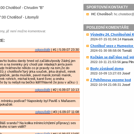
SPORTOVNÍ KONTAKTY
:00 Chotěboř - Chrudim "B"
HC Chotěboř:
zc.liame@rob
:00 Chotěboř - Litomyšl
POSLEDNÍ KOMENTÁŘE
ny, již není možno komentovat.
Výsledky 24. Chotěbořské Ko
2024-07-15 01:04:14
Hansek
E:
Chotěboř veze z Humpolce b
odpovědět
| #1 | 5.09.07 23:30
2024-01-30 08:58:06
Tomáš
Kočkám se daří lépe než jejic
av!to budou dardy hned od začátku!posily žádný,jen
2022-10-11 21:53:56
jana Piln
 a na treninky prý chodí pár mladejch jen!a jsem
de hrát!nevíte někdo co je pravdy na tom,že do
Body zůstávají doma
čů z chotěboře?prý jirka souček, jirka drahoš, mirek
2022-10-09 13:27:03
Josef
 ptáček, jarda musílek, pavel marek,tomáš marek,
ek rohrich, michal kredl, karel švec a ondra
Z Pelhřimova vezeme bod
 by tu nebyli na bečko lidi!!!!hlavně že jsou v ačku:-)
2022-10-04 21:08:31
Josef
odpovědět
| #2 | 6.09.07 10:13
na tréninku podívat? Naposledy byl Pavliš s Maňasem.
 pokaždé.
odpovědět
| #3 | 6.09.07 11:08
ěláš srandu? Na kolika trénincích(letní přípravy) ses
 koho si tam viděl?