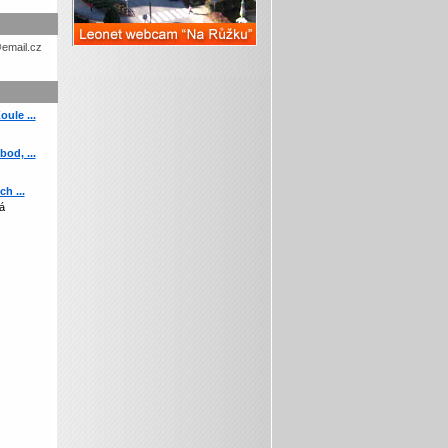
etohc.ch
ule ...
od, ...
h ...
á