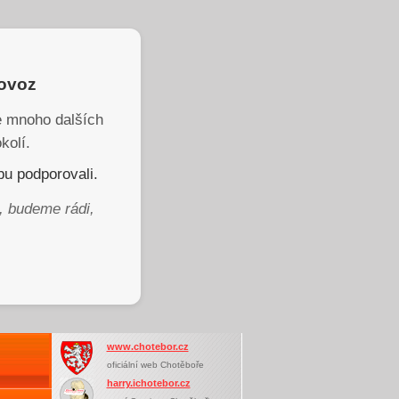
rovoz
je mnoho dalších
kolí.
u podporovali.
, budeme rádi,
www.chotebor.cz
oficiální web Chotěboře
harry.ichotebor.cz