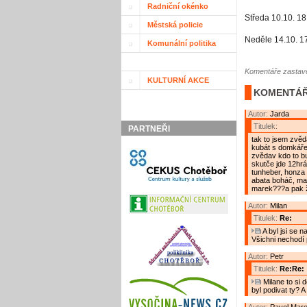
Radniční okénko
Středa 10.10. 18
Městská policie
Neděle 14.10. 17
Komunální politika
Komentáře zastave
KULTURNÍ AKCE
KOMENTÁŘ
Autor:
Jarda
Titulek:
PARTNEŘI
tak to jsem zvěd
kubát s domkářem
zvědav kdo to bu
skutče jde 12hrá
tunheber, honza
abata boháč, mar
marek???a pak že
Autor:
Milan
Titulek:
Re:
A byl jsi se 
Všichni nechodí
Autor:
Petr
Titulek:
Re:Re:
Milane to si d
byl podivat ty? A