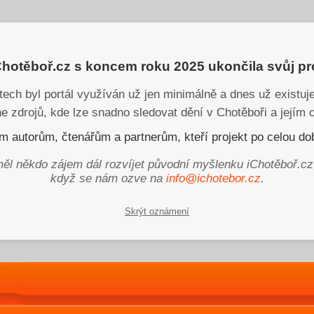
iChotěboř.cz s koncem roku 2025 ukončila svůj p
tech byl portál využíván už jen minimálně a dnes už existu
ne zdrojů, kde lze snadno sledovat dění v Chotěboři a jejím o
 autorům, čtenářům a partnerům, kteří projekt po celou dob
ěl někdo zájem dál rozvíjet původní myšlenku iChotěboř.cz
když se nám ozve na
info@ichotebor.cz
.
Skrýt oznámení