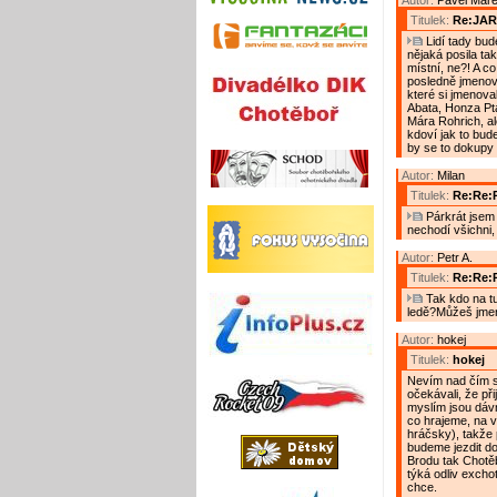
Autor:
Pavel Mar
Titulek:
Re:JA
Lidí tady bude
nějaká posila tak
místní, ne?! A co
posledně jmenovan
které si jmenova
Abata, Honza Ptá
Mára Rohrich, ale
kdoví jak to bude
by se to dokupy 
Autor:
Milan
Titulek:
Re:Re:
Párkrát jsem b
nechodí všichni, n
Autor:
Petr A.
Titulek:
Re:Re:
Tak kdo na tu 
ledě?Můžeš jme
Autor:
hokej
Titulek:
hokej
Nevím nad čím se
očekávali, že př
myslím jsou dáv
co hrajeme, na v
hráčsky), takže 
budeme jezdit do 
Brodu tak Chotě
týká odliv excho
chce.