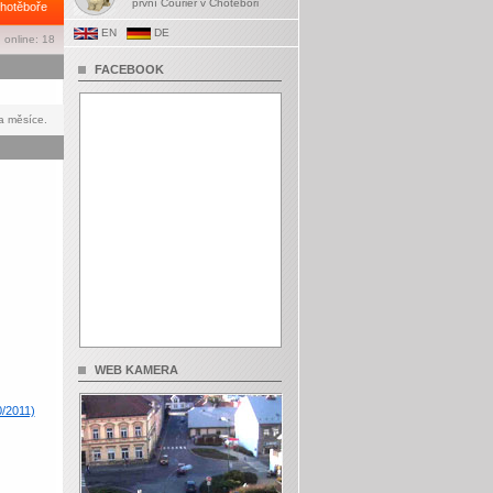
první Courier v Chotěboři
hotěboře
EN
DE
 online: 18
FACEBOOK
a měsíce.
WEB KAMERA
0/2011)