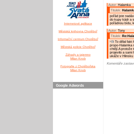
Autor:
Halamka
Titulek:
Halamk
pořád jste nadáv
do kupy kádr a se
pořádnou bídu, k
Internetové aplikace
Autor:
Tony
Městská knihovna Chotěboř
Titulek:
Re:Hal
Informační centrum Chotěboř
To dělal fakt
propo-Halamka mě
Městská policie Chotěboř
chtějí.A protože t
projevilo a sami
Záhady a tajemno
ukáže v Hlinsku 
Milan Knob
Komentáře zastave
Fotografie z Chotěbořska
Milan Knob
Google Adwords