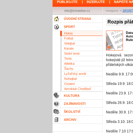
PUBLIKUJTE
|
INZERUJTE
|
NAPIŠTE N
info@ichotebor.cz
navigace: »
SPORT
ÚVODNÍ STRANA
Rozpis přá
SPORT
Dat
Hokej
Aut
Fotbal
Rubr
Volejbal
Karate
Stolní tenis
Hokejová sezon
Tenis
hokejisté již tré
Atletika
přátelských utká
Šachy
Lyžařský areál
Neděle 9.9. 17:0
Nohejbal
Středa 19.9. 18:
Ostatní
Aeroklub Chotěboř
Neděle 23.9. 17
KULTURA
Středa 26.9. 18:
ZAJÍMAVOSTI
ŠKOLSTVÍ
Neděle 30.9. 17
ARCHIV
Středa 3.10. 18:
Neděle 7.10 17: