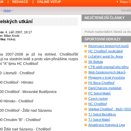
ÁM
|
REDAKCE
|
ONLINE VSTUP
Mapa C
»
Hokej
»
čtenářů
NEJČTENĚJŠÍ ČLÁNKY
telských utkání
Pořadí nejčtenějších článků za dv
um:
4. září 2007, 19:17
or:
Milan Knob
SPORTOVNÍ ODKAZY
ika:
Hokej
Rezervace tenisových kurtů
HC Chotěboř neoficiálně
a 2007-2008 je již na dohled. Chotěbořští
Lyžařský areál Sv. Anna
nují na vlastním ledě a proto vám přinášíme rozpis
SK Buttula
ní "A" týmu HC Chotěboř:
CTB oddíl orientačního běhu
Web čistokrevných bikerů
0: Litomyšl - Chotěboř
Pingpong v kraji Vysočina
00 Chotěboř - Hlinsko
FK Boca Chotěboř
DarkCharons motoklub
:00 Chotěboř - Moravské Budějovice
FC Sokol Maleč
Czech rocket
00 Hlinsko - Chotěboř
NC Chotěboř
Volejbal Chotěboř - Muži (201
:00 Chotěboř - Žďár nad Sázavou
TJ Sokol Bezděkov
00 Chrudim "B" - Chotěboř
TJ Sokol Maleč
Amatérská Hokejová Liga
00 Žďár nad Sázavou - Chotěboř