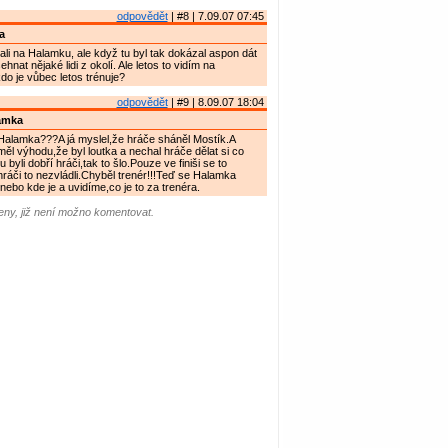
odpovědět
| #8 | 7.09.07 07:45
a
ali na Halamku, ale když tu byl tak dokázal aspon dát
hnat nějaké lidi z okolí. Ale letos to vidím na
do je vůbec letos trénuje?
odpovědět
| #9 | 8.09.07 18:04
amka
 Halamka???A já myslel,že hráče sháněl Mostík.A
l výhodu,že byl loutka a nechal hráče dělat si co
u byli dobří hráči,tak to šlo.Pouze ve finiši se to
 hráči to nezvládli.Chyběl trenér!!!Teď se Halamka
nebo kde je a uvidíme,co je to za trenéra.
ny, již není možno komentovat.