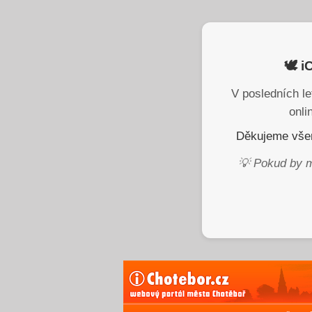
🕊️ 
V posledních le
onli
Děkujeme všem
💡 Pokud by m