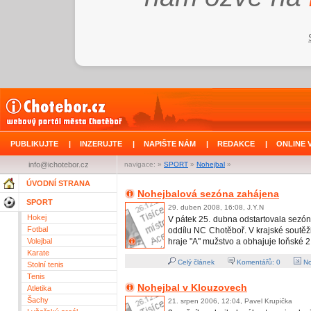
PUBLIKUJTE
|
INZERUJTE
|
NAPIŠTE NÁM
|
REDAKCE
|
ONLINE 
info@ichotebor.cz
navigace: »
SPORT
»
Nohejbal
»
ÚVODNÍ STRANA
Nohejbalová sezóna zahájena
SPORT
29. duben 2008, 16:08, J.Y.N
Hokej
V pátek 25. dubna odstartovala sezó
Fotbal
oddílu NC Chotěboř. V krajské soutě
Volejbal
hraje "A" mužstvo a obhajuje loňské 2
Karate
Celý článek
Komentářů:
0
No
Stolní tenis
Tenis
Nohejbal v Klouzovech
Atletika
Šachy
21. srpen 2006, 12:04, Pavel Krupička