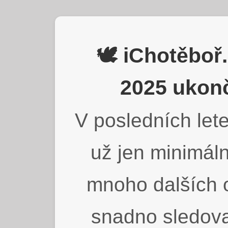
🕊️ iChotěbo
2025 ukonč
V posledních lete
už jen minimáln
mnoho dalších o
snadno sledova