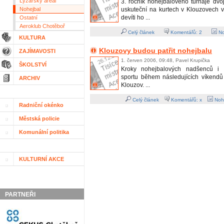
Lyžařský areál
3. ročník nohejbalového turnaje dvo
Nohejbal
uskuteční na kurtech v Klouzovech v
devíti ho ...
Ostatní
Aeroklub Chotěboř
Celý článek
Komentářů:
2
No
KULTURA
Klouzovy budou patřit nohejbalu
ZAJÍMAVOSTI
1. červen 2006, 09:48, Pavel Krupička
ŠKOLSTVÍ
Kroky nohejbalových nadšenců i p
sportu během následujících víkendů 
ARCHIV
Klouzov. ...
Celý článek
Komentářů: x
Nohe
Radniční okénko
Městská policie
Komunální politika
KULTURNÍ AKCE
PARTNEŘI