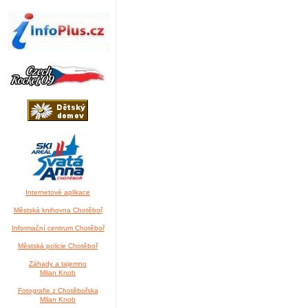
Internetové aplikace
Městská knihovna Chotěboř
Informační centrum Chotěboř
Městská policie Chotěboř
Záhady a tajemno
Milan Knob
Fotografie z Chotěbořska
Milan Knob