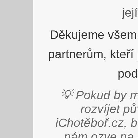
jej
Děkujeme všem 
partnerům, kteří
pod
💡 Pokud by m
rozvíjet p
iChotěboř.cz, 
nám ozve na