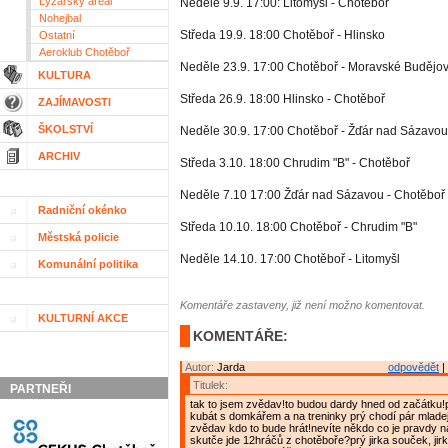
Lyžařský areál
Neděle 9.9. 17:00: Litomyšl - Chotěboř
Nohejbal
Středa 19.9. 18:00 Chotěboř - Hlinsko
Ostatní
Aeroklub Chotěboř
Neděle 23.9. 17:00 Chotěboř - Moravské Budějov
KULTURA
Středa 26.9. 18:00 Hlinsko - Chotěboř
ZAJÍMAVOSTI
ŠKOLSTVÍ
Neděle 30.9. 17:00 Chotěboř - Žďár nad Sázavou
ARCHIV
Středa 3.10. 18:00 Chrudim "B" - Chotěboř
Neděle 7.10 17:00 Žďár nad Sázavou - Chotěboř
Radniční okénko
Středa 10.10. 18:00 Chotěboř - Chrudim "B"
Městská policie
Neděle 14.10. 17:00 Chotěboř - Litomyšl
Komunální politika
Komentáře zastaveny, již není možno komentovat.
KULTURNÍ AKCE
KOMENTÁŘE:
Autor:
Jarda
odpovědět
|
Titulek:
PARTNEŘI
tak to jsem zvědav!to budou dardy hned od začátku!p
kubát s domkářem a na treninky prý chodí pár mladej
zvědav kdo to bude hrát!nevíte někdo co je pravdy n
skutče jde 12hráčů z chotěboře?prý jirka souček, jir