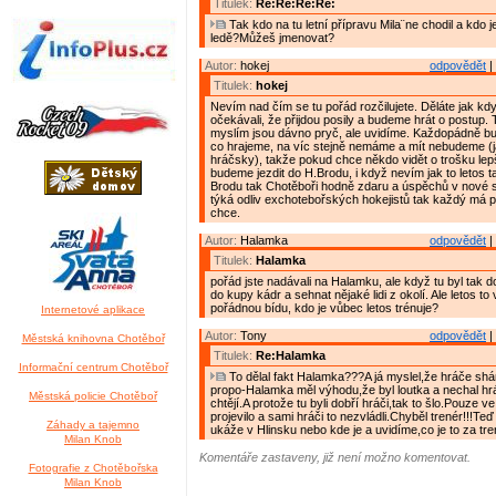
Titulek:
Re:Re:Re:Re:
Tak kdo na tu letní přípravu Mila¨ne chodil a kdo je
ledě?Můžeš jmenovat?
Autor:
hokej
odpovědět
|
Titulek:
hokej
Nevím nad čím se tu pořád rozčilujete. Děláte jak kd
očekávali, že přijdou posily a budeme hrát o postup.
myslím jsou dávno pryč, ale uvidíme. Každopádně bu
co hrajeme, na víc stejně nemáme a mít nebudeme (j
hráčsky), takže pokud chce někdo vidět o trošku lepš
budeme jezdit do H.Brodu, i když nevím jak to letos ta
Brodu tak Chotěboři hodně zdaru a úspěchů v nové 
týká odliv exchotebořských hokejistů tak každý má p
chce.
Autor:
Halamka
odpovědět
|
Titulek:
Halamka
pořád jste nadávali na Halamku, ale když tu byl tak 
do kupy kádr a sehnat nějaké lidi z okolí. Ale letos to
pořádnou bídu, kdo je vůbec letos trénuje?
Internetové aplikace
Autor:
Tony
odpovědět
|
Městská knihovna Chotěboř
Titulek:
Re:Halamka
Informační centrum Chotěboř
To dělal fakt Halamka???A já myslel,že hráče shá
propo-Halamka měl výhodu,že byl loutka a nechal hrá
Městská policie Chotěboř
chtějí.A protože tu byli dobří hráči,tak to šlo.Pouze ve 
projevilo a sami hráči to nezvládli.Chyběl trenér!!!T
Záhady a tajemno
ukáže v Hlinsku nebo kde je a uvidíme,co je to za tre
Milan Knob
Komentáře zastaveny, již není možno komentovat.
Fotografie z Chotěbořska
Milan Knob