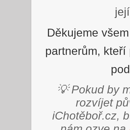
jej
Děkujeme všem 
partnerům, kteří
pod
💡 Pokud by m
rozvíjet p
iChotěboř.cz, 
nám ozve na