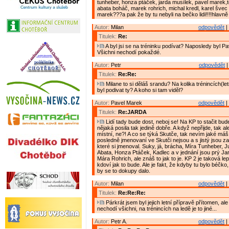
tunheber, honza ptáček, jarda musílek, pavel marek
abata boháč, marek rohrich, michal kredl, karel švec
marek???a pak že by tu nebyli na bečko lidi!!!!hlavně
Autor:
Milan
odpovědět
|
Titulek:
Re:
A byl jsi se na tréninku podívat? Naposledy byl P
Všichni nechodí pokaždé.
Autor:
Petr
odpovědět
|
Titulek:
Re:Re:
Milane to si děláš srandu? Na kolika trénincích(le
byl podivat ty? A koho si tam viděl?
Autor:
Pavel Marek
odpovědět
|
Titulek:
Re:JARDA
Lidí tady bude dost, neboj se! Na KP to stačit bude 
nějaká posila tak jedině dobře. A když nepřijde, tak a
místní, ne?! A co se týká Skutče, tak nevím jaké máš ty
posledně jmenovaní ve Skutči nejsou a s jistý jsou za
které si jmenoval. Suky, já, brácha, Míra Tunheber, 
Abata, Honza Ptáček, Kadlec a v jednání jsou prý Ja
Mára Rohrich, ale znáš to jak to je. KP 2 je taková le
kdoví jak to bude. Ale je fakt, že kdyby tu bylo béčko, 
by se to dokupy dalo.
Autor:
Milan
odpovědět
|
Titulek:
Re:Re:Re:
Párkrát jsem byl jejich letní přípravě přítomen, al
nechodí všichni, na trénincích na ledě je to jiné...
Autor:
Petr A.
odpovědět
|