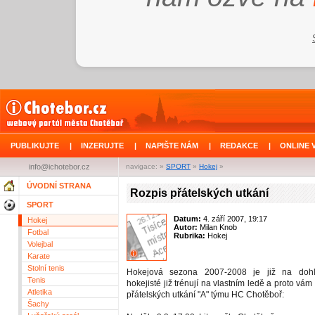
PUBLIKUJTE
|
INZERUJTE
|
NAPIŠTE NÁM
|
REDAKCE
|
ONLINE 
info@ichotebor.cz
navigace: »
SPORT
»
Hokej
»
ÚVODNÍ STRANA
Rozpis přátelských utkání
SPORT
Datum:
4. září 2007, 19:17
Hokej
Autor:
Milan Knob
Fotbal
Rubrika:
Hokej
Volejbal
Karate
Stolní tenis
Hokejová sezona 2007-2008 je již na dohle
Tenis
hokejisté již trénují na vlastním ledě a proto vám
Atletika
přátelských utkání "A" týmu HC Chotěboř:
Šachy