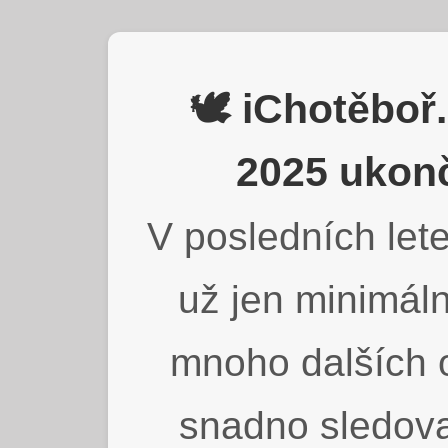
🕊️ iChotěbo
2025 ukonč
V posledních lete
už jen minimáln
mnoho dalších o
snadno sledova