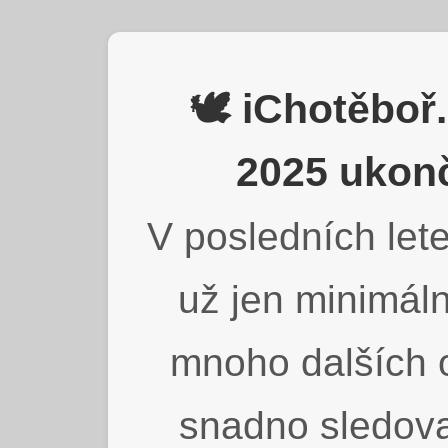
🕊️ iChotěbo
2025 ukonč
V posledních lete
už jen minimáln
mnoho dalších o
snadno sledova