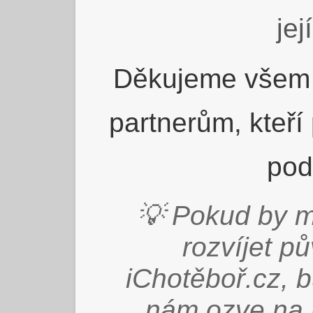
jej
Děkujeme všem 
partnerům, kteří
pod
💡 Pokud by m
rozvíjet p
iChotěboř.cz, 
nám ozve na