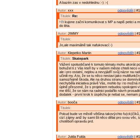
A bazén zas v nedohlednu :-) :-(
Autor:
xxx
odpovědět
| #1
Titulek:
Re:
kujone začni komunikovat s MP a napiš petici a m
do léta.
Autor:
JIMMY
odpovědět
| #1
Titulek:
Jo,ale maximálně tak nafukovací:-)
Autor:
Klepetko Martin
odpovědět
| #1
Titulek:
Skatepark
Vážení spoluobčané k tomuto tématu mohu akorát po
bohužel ti z Vás kteři by v našem měste chteli neco v
ale i pro ostatní, nejdou a nevyjádří svůj názor na rad
učinili my. A to, že se tu něco nestavi jako multifunkční
samozřejmě škoda. Ale na druhou stranu se domnív
nechyběla iniciativa právě Vás, mohlo by i to možná 
úplně přirozené, že s projektem nebudou spokojeni vši
me těší, že se nám na radnici podařilo návrh prosadit.
dodatek - první krok k úspěchu je nebat se, nemam 
Autor:
booča
odpovědět
| #1
Titulek:
Pokud bude ve městě většina takovýchto fu(ck)číků, 
cizí zájmy aniž by sami šli něco dělat pro svou věc,
chotěboři opravdu prd.
Autor:
Julda Fulda
odpovědět
| #1