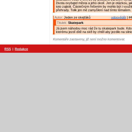
života ovybatel města a jeho okolí. Jen je otázkou,
toto zajistit. Částečným řešením by mohlo být i využi
přehrady. Tolik jen mé zamyšlení nad tímto tématem.
Autor:
Jeden ze skejťáků
odpovědět
| #4
Titulek:
Skatepark
Já jsem náhodou moc rád že tu skatepark bude. Kdo
kterému jezdí dítě na sk8 by chtěl aby jezdilo na silni
Komentáře zastaveny, již není možno komentovat.
RSS
|
Redakce