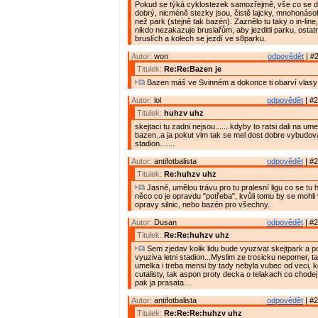
Pokud se týká cyklostezek samozřejmě, vše co se dělá
dobrý, nicméně stezky jsou, čistě lajcky, mnohonáso
než park (stejně tak bazén). Zaznělo tu taky o in-line
nikdo nezakazuje bruslařům, aby jezditli parku, ostat
bruslích a kolech se jezdí ve s8parku.
Autor:
won
odpovědět
| #2
Titulek:
Re:Re:Bazen je
Bazen máš ve Svinném a dokonce ti obarví vlasy
Autor:
lol
odpovědět
| #2
Titulek:
huhzv uhz
skejtaci tu zadni nejsou.......kdyby to ratsi dali na um
bazen..a ja pokut vim tak se mel dost dobre vybudovat
stadion.......
Autor:
antifotbalista
odpovědět
| #2
Titulek:
Re:huhzv uhz
Jasné, umělou trávu pro tu pralesní ligu co se tu hr
něco co je opravdu "potřeba", kvůli tomu by se mohl
opravy silnic, nebo bazén pro všechny.
Autor:
Dusan
odpovědět
| #2
Titulek:
Re:Re:huhzv uhz
Sem zjedav kolik lidu bude vyuzivat skejtpark a po
vyuziva letni stadion...Myslim ze trosicku nepomer, t
umelka i treba mensi by tady nebyla vubec od veci, 
cutalisty, tak aspon proty decka o telakach co chode
pak ja prasata...
Autor:
antifotbalista
odpovědět
| #2
Titulek:
Re:Re:Re:huhzv uhz