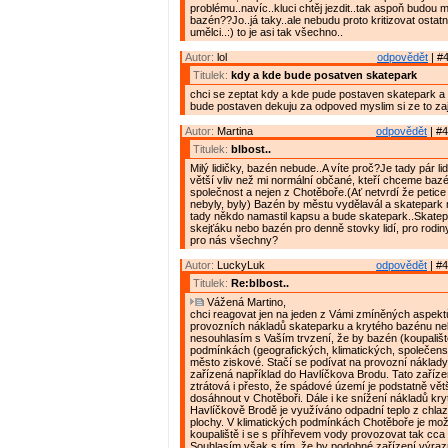
problému..navíc..kluci chtěj jezdit..tak aspoň budou
bazén??Jo..já taky..ale nebudu proto kritizovat ostatn
umělci..:) to je asi tak všechno..
Autor:
lol
odpovědět
| #4
Titulek:
kdy a kde bude posatven skatepark
chci se zeptat kdy a kde pude postaven skatepark a
bude postaven dekuju za odpoved myslim si ze to zaji
Autor:
Martina
odpovědět
| #4
Titulek:
blbost..
Milý lidičky, bazén nebude..A víte proč?Je tady pár lid
větší vliv než mi normální občané, kteří chceme baz
společnost a nejen z Chotěboře.(Ať netvrdí že petic
nebyly, byly) Bazén by městu vydělavál a skatepark n
tady někdo namastil kapsu a bude skatepark..Skatep
skejťáku nebo bazén pro denně stovky lidí, pro rodin
pro nás všechny?
Autor:
LuckyLuk
odpovědět
| #4
Titulek:
Re:blbost..
Vážená Martino,
chci reagovat jen na jeden z Vámi zmíněných aspektů
provozních nákladů skateparku a krytého bazénu neb
nesouhlasím s Vaším trvzení, že by bazén (koupališt
podmínkách (geografických, klimatických, společens
město ziskové. Stačí se podívat na provozní nákla
zařízená například do Havlíčkova Brodu. Tato zaříze
ztrátová i přesto, že spádové území je podstatně vět
dosáhnout v Chotěboři. Dále i ke snížení nákladů kr
Havlíčkově Brodě je využíváno odpadní teplo z chlaz
plochy. V klimatických podmínkách Chotěboře je mo
koupaliště i se s příhřevem vody provozovat tak cca
Souhlasím však s tím, že by podobné zařízení výrazně