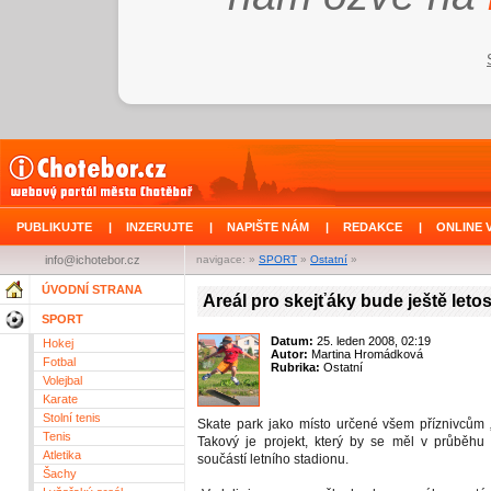
PUBLIKUJTE
|
INZERUJTE
|
NAPIŠTE NÁM
|
REDAKCE
|
ONLINE 
info@ichotebor.cz
navigace: »
SPORT
»
Ostatní
»
ÚVODNÍ STRANA
Areál pro skejťáky bude ještě leto
SPORT
Datum:
25. leden 2008, 02:19
Hokej
Autor:
Martina Hromádková
Fotbal
Rubrika:
Ostatní
Volejbal
Karate
Stolní tenis
Skate park jako místo určené všem příznivcům „
Tenis
Takový je projekt, který by se měl v průběhu 
Atletika
součástí letního stadionu.
Šachy