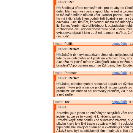
Titulek:
Re:
Boočo já přece nemusím nic, pro to, aby se Chot
dělat. Mám na mysli petice apod. Máme řádně zvole
to má naše město někam vést. Řediteli podniku také n
ho má řídit (a když ten podnik řídí špatně a nemá výs
odvolán). Chci tím říct, že vedení města má mít nějak
jít. Samozřejmě může přihlédnout k požadavkům obča
rozhodnost, ale i odpovědnost musí nést vedení měst
vybudovat digitální kino za 2 mil. a potom naříkat, že "
nechodí".
Autor:
Fučík
odpovědět
| #1
Titulek:
Re:Re:
Ještě k těm cyklostezkám. Jmenujte mi jedinou sil
kde by se děti mohly učit jezdit na kole bez toho, ab
A ukažte mi jediné místo v Chotěboři, kde je možné se
bruslení? A porovnejte např. se Ždírcem, Havl.Brode
Autor:
Profesor
odpovědět
| #1
Titulek:
Re:Re:
Juldo, od tebe bych si nenechal zapálit ani dýmku
popálil. Tvoje jediná šance je chodit na zastupitelstvo
promluvit. Ale bude to asi obrovský problém, viď ? Sc
a mlč radile...
Autor:
Tezi
odpovědět
| #1
Titulek:
Zdravím, jako jeden ze zmíněných skejťáků Vám chci
jedině rád že se to konečně k něčemu pohlo.
Protože když sme neměli kde si kvalitně zajezdit, s v
plácku který je v létě často využívaný jinými spoluo
typu nohejbal, volejbal a tam se o kvalitním ježdění ml
A když sme byli na nějakém jiném místě tak si lidé st