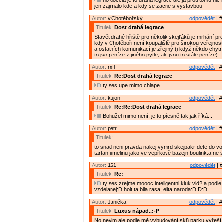
no docela je to draha legrace ale ja proti tomu n
jen zajimalo kde a kdy se zacne s vystavbou
Autor:
v.Chotěbořský
odpovědět
| #
Titulek:
Dost drahá legrace
Stavět drahé hřiště pro několik skejťáků je mrhání pro
kdy v Chotěboři není koupaliště pro širokou veřejnos
a ostatních komunikací je zřejmý (i když někdo chytr
to jso peníze z jiného pytle, ale jsou to stále peníze)
Autor:
rofl
odpovědět
| #
Titulek:
Re:Dost drahá legrace
ty ses upe mimo chlape
Autor:
kujon
odpovědět
| #
Titulek:
Re:Re:Dost drahá legrace
Bohužel mimo není, je to přesně tak jak říká...
Autor:
petr
odpovědět
| #
Titulek:
to snad neni pravda nakej vymrd skejpakr dete do vola
tartan umelinu jako ve vepřkově bazejn boulink.a ne s
Autor:
161
odpovědět
| 
Titulek:
Re:
ty ses zrejme moooc inteligentni kluk vid? a podle 
vzdelanej:D holt ta bila rasa, elita naroda:D:D:D
Autor:
Janička
odpovědět
| #
Titulek:
Luxus nápad..:-P
No nevim,ale podle mě vybudování sk8 parku vyřeší