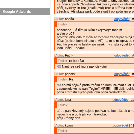
5.směr Benátky a Kohoutov. Vidíte tu smysluplnost 
ve Ždírci oproti Chotěboři? Taková cyklistická stezk
pěší, cyklisty, in-line (kolečkové) brusle a třeba i ten 
Google Adwords
všechny! Ale skate park bude sloužit opravdu jen pro 
Autor:
booča
odpovědět
| #
Titulek:
hehehehe... já těm klukům skejtovejm fandím....
a víte proč?
protože jako jedni z mála se zvedli a začali pro svoj
dělat (petice, komunikace s MP) - a to je mi opravdu 
Fučíku pláčeš tu hezky ale nějak my chybí výčet toho,
ideu udělal... peace!
Autor:
Fučík
odpovědět
| #
Titulek:
to booča:
Nauč se češtinu a pak diskutuj!
Autor:
pepexx
odpovědět
| #
Titulek:
Re:
co má nějaká parta feťáku co komunikovat s MP 
zastupitelstvo ne pan "ředitel" MP!!!!!!!!!!!!!! další poli
pana starostu a jeho pohůnka pana "ředitele" MP.
Autor:
jana
odpovědět
| #1
Titulek:
ať se pan Novotný zajede podívat na bet. plácek u k
nadechne a ucítí jak voní travička.
přeji krásný den
Autor:
kujon
odpovědět
| #1
Titulek: