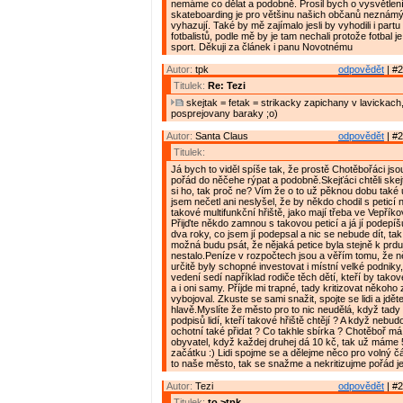
nemáme co dělat a podobně. Prosil bych o vysvětlení j
skateboarding je pro většinu našich občanů neznám
vyhazují. Také by mě zajímalo jesli by vyhodili i part
fotbalistů, podle mě by je tam nechali protože fotbal j
sport. Děkuji za článek i panu Novotnému
Autor:
tpk
odpovědět
| #2
Titulek:
Re: Tezi
skejtak = fetak = strikacky zapichany v lavickach
posprejovany baraky ;o)
Autor:
Santa Claus
odpovědět
| #2
Titulek:
Já bych to viděl spíše tak, že prostě Chotěbořáci js
pořád do něčehe rýpat a podobně.Skejťáci chtěli skej
si ho, tak proč ne? Vím že o to už pěknou dobu také us
jsem nečetl ani neslyšel, že by někdo chodil s peticí 
takové multifunkční hřiště, jako mají třeba ve Vepříko
Přijďte někdo zamnou s takovou peticí a já jí podepí
dva roky, co jsem jí podepsal a nic se nebude dít, ta
možná budu psát, že nějaká petice byla stejně k prdu
nestalo.Peníze v rozpočtech jsou a věřím tomu, že 
určitě byly schopné investovat i místní velké podniky
vedení sedí například rodiče těch dětí, kteří by takov
a i oni samy. Příjde mi trapné, tady kritizovat někoho 
vybojoval. Zkuste se sami snažit, spojte se lidi a jdět
hlavě.Myslíte že město pro to nic neudělá, když tady
podpisů lidí, kteří takové hřiště chtějí ? A když nebud
ochotní také přidat ? Co takhle sbírka ? Chotěboř má
obyvatel, když každej druhej dá 10 kč, tak už máme 5
začátku :) Lidi spojme se a dělejme něco pro volný čá
to naše město, tak se snažme a nekritizujme pořád j
Autor:
Tezi
odpovědět
| #2
Titulek:
to >tpk