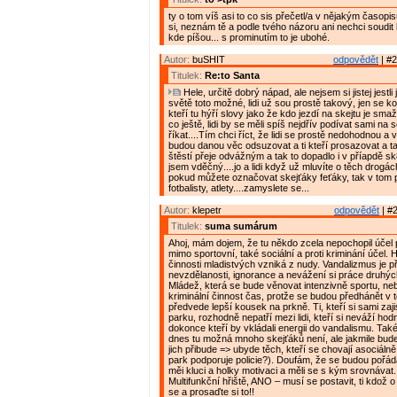
ty o tom víš asi to co sis přečetl/a v nějakým časop
si, neznám tě a podle tvého názoru ani nechci soudit l
kde píšou... s prominutím to je ubohé.
Autor:
buSHIT
odpovědět
| #2
Titulek:
Re:to Santa
Hele, určitě dobrý nápad, ale nejsem si jistej jestl
světě toto možné, lidi už sou prostě takový, jen se k
kteří tu hýří slovy jako že kdo jezdí na skejtu je sma
co ještě, lidi by se měli spíš nejdřív podívat sami na
říkat....Tím chci říct, že lidi se prostě nedohodnou a 
budou danou věc odsuzovat a ti kteří prosazovat a tak 
štěstí přeje odvážným a tak to dopadlo i v příapdě s
jsem vděčný....jo a lidi když už mluvíte o těch drogác
pokud můžete označovat skejťáky feťáky, tak v tom
fotbalisty, atlety....zamyslete se...
Autor:
klepetr
odpovědět
| #2
Titulek:
suma sumárum
Ahoj, mám dojem, že tu někdo zcela nepochopil účel 
mimo sportovní, také sociální a proti kriminání účel. 
činnosti mladistvých vzniká z nudy. Vandalizmus je 
nevzdělanosti, ignorance a nevážení si práce druhýc
Mládež, která se bude věnovat intenzivně sportu, ne
kriminální činnost čas, protže se budou předhánět v 
předvede lepší kousek na prkně. Ti, kteří si sami zajis
parku, rozhodně nepatří mezi lidi, kteří si neváží hod
dokonce kteří by vkládali energii do vandalismu. Tak
dnes tu možná mnoho skejťáků není, ale jakmile bude k
jich přibude => ubyde těch, kteří se chovají asociálně
park podporuje policie?). Doufám, že se budou pořád
měi kluci a holky motivaci a měli se s kým srovnávat.
Multifunkční hřiště, ANO – musí se postavit, ti kdož o n
se a prosaďte si to!!