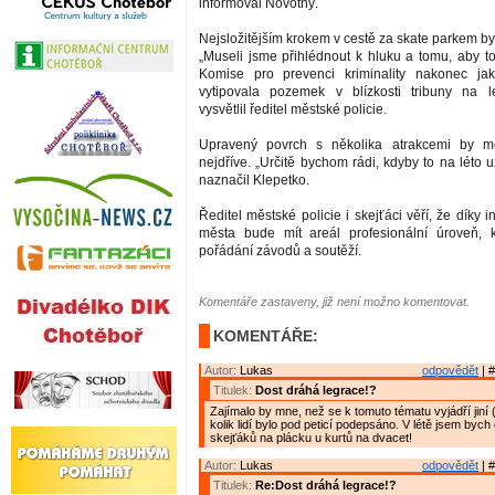
informoval Novotný.
Nejsložitějším krokem v cestě za skate parkem bylo
„Museli jsme přihlédnout k hluku a tomu, aby to
Komise pro prevenci kriminality nakonec ja
vytipovala pozemek v blízkosti tribuny na le
vysvětlil ředitel městské policie.
Upravený povrch s několika atrakcemi by m
nejdříve. „Určitě bychom rádi, kdyby to na léto už
naznačil Klepetko.
Ředitel městské policie i skejťáci věří, že díky i
města bude mít areál profesionální úroveň, k
pořádání závodů a soutěží.
Komentáře zastaveny, již není možno komentovat.
KOMENTÁŘE:
Autor:
Lukas
odpovědět
| #
Titulek:
Dost dráhá legrace!?
Zajímalo by mne, než se k tomuto tématu vyjádří jiní (
kolik lidí bylo pod peticí podepsáno. V létě jsem bych
skejťáků na plácku u kurtů na dvacet!
Autor:
Lukas
odpovědět
| #
Titulek:
Re:Dost dráhá legrace!?