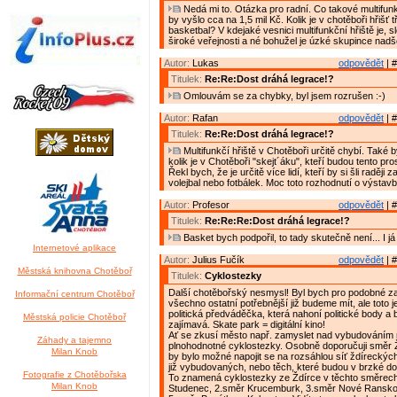
Nedá mi to. Otázka pro radní. Co takové multifunkč
by vyšlo cca na 1,5 mil Kč. Kolik je v chotěboři hřišť 
basketbal? V kdejaké vesnici multifunkční hřiště je, s
široké veřejnosti a né bohužel je úzké skupince nad
Autor:
Lukas
odpovědět
| #
Titulek:
Re:Re:Dost dráhá legrace!?
Omlouvám se za chybky, byl jsem rozrušen :-)
Autor:
Rafan
odpovědět
| #
Titulek:
Re:Re:Dost dráhá legrace!?
Multifunkčí hřiště v Chotěboři určitě chybí. Také 
kolik je v Chotěboři "skejt´áku", kteří budou tento pro
Řekl bych, že je určitě více lidí, kteří by si šli raději 
volejbal nebo fotbálek. Moc toto rozhodnutí o výstav
Autor:
Profesor
odpovědět
| #
Titulek:
Re:Re:Re:Dost dráhá legrace!?
Basket bych podpořil, to tady skutečně není... I já 
Internetové aplikace
Autor:
Julius Fučík
odpovědět
| #
Městská knihovna Chotěboř
Titulek:
Cyklostezky
Další chotěbořský nesmysl! Byl bych pro podobné za
Informační centrum Chotěboř
všechno ostatní potřebnější již budeme mít, ale toto je
politická předváděčka, která nahoní politické body a
Městská policie Chotěboř
zajímavá. Skate park = digitální kino!
Ať se zkusí město např. zamyslet nad vybudováním 
Záhady a tajemno
plnohodnotné cyklostezky. Osobně doporučuji směr Ž
Milan Knob
by bylo možné napojit se na rozsáhlou síť ždíreckýc
již vybudovaných, nebo těch, které budou v brzké do
Fotografie z Chotěbořska
To znamená cyklostezky ze Ždírce v těchto směrech
Milan Knob
Studenec, 2.směr Krucemburk, 3.směr Nové Ransko