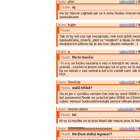
Autor:
ehm
odpovědět
| #
Titulek:
nj
me by hlavne zajimalo jak se k tomu budou chovat na
spoluobcane
Autor:
kujon
odpovědět
| #
Titulek:
Tak to by mě zas tak nezajímalo, neb sem ještě nevi
spoluobčana_tmavší_pleti se "skejtem" a tipuju že b
skokáncích pěšmo by je asi moc dlouho nebavilo :-)
Autor:
a
odpovědět
| #
Titulek:
Re:to booča:
a ty se fuciku nestarej o veci o kterejch nic nevis
pravdu...vsichni si jenom stezujou na to proc se to bu
by se nekdo z vas sebral a sel si to zaridit sam, tak t
PST...
Autor:
človíček
odpovědět
| #
Titulek:
další hřiště?
čtu to jen z rychlíku nemám čas.kde by nové hřiště 
být postaveno?bude se uzavírat jako hřiště na Chmel
vubec nemusí budovat!investujte peníze někam jinam
Autor:
hmmm dobre
odpovědět
| #3
Titulek:
lol
lol vy si myslite ze to jsou fetaci ale nejsou jsou to bo
Autor:
llllllllllllllllllllllllllaaaaaaaaaaaaaaa
odpovědět
| #
Titulek:
Re:Dost dráhá legrace!?