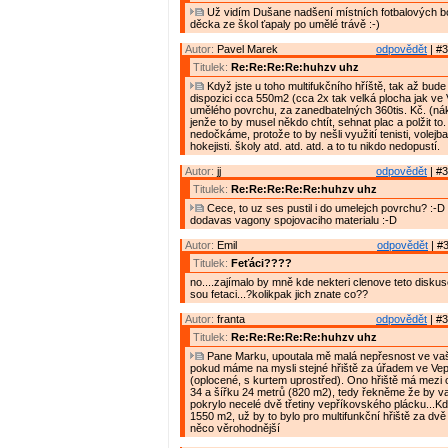
Už vidím Dušane nadšení místních fotbalových bo
děcka ze škol ťapaly po umělé trávě :-)
Autor:
Pavel Marek
odpovědět
| #3
Titulek:
Re:Re:Re:Re:huhzv uhz
Když jste u toho multifukčního hříště, tak až bud
dispozici cca 550m2 (cca 2x tak velká plocha jak ve
umělého povrchu, za zanedbatelných 360tis. Kč. (n
jenže to by musel někdo chtít, sehnat plac a polžit to.
nedočkáme, protože to by nešli využití tenisti, volejbalis
hokejisti. školy atd. atd. atd. a to tu nikdo nedopustí.
Autor:
jj
odpovědět
| #3
Titulek:
Re:Re:Re:Re:Re:huhzv uhz
Cece, to uz ses pustil i do umelejch povrchu? :-D 
dodavas vagony spojovaciho materialu :-D
Autor:
Emil
odpovědět
| #3
Titulek:
Feťáci????
no....zajímalo by mně kde nekteri clenove teto diskuse 
sou fetaci...?kolikpak jich znate co??
Autor:
franta
odpovědět
| #3
Titulek:
Re:Re:Re:Re:Re:huhzv uhz
Pane Marku, upoutala mě malá nepřesnost ve vaš
pokud máme na mysli stejné hřiště za úřadem ve Ve
(oplocené, s kurtem uprostřed). Ono hřiště má mezi
34 a šířku 24 metrů (820 m2), tedy řekněme že by v
pokrylo necelé dvě třetiny vepříkovského plácku...K
1550 m2, už by to bylo pro multifunkční hřiště za dv
něco věrohodnější