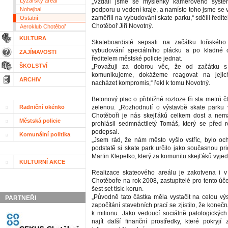
Lyžařský areál
„Vzdali jsme se myšlenky kamerového systé
Nohejbal
podporu u vedení kraje, a namísto toho jsme se 
zaměřili na vybudování skate parku,“ sdělil ředite
Ostatní
Chotěboř Jiří Novotný.
Aeroklub Chotěboř
KULTURA
Skateboardisté sepsali na začátku loňského
vybudování speciálního plácku a po kladné 
ZAJÍMAVOSTI
ředitelem městské policie jednat.
ŠKOLSTVÍ
„Považuji za dobrou věc, že od začátku 
komunikujeme, dokážeme reagovat na jeji
ARCHIV
nacházet kompromis,“ řekl k tomu Novotný.
Betonový plac o přibližné rozloze tři sta metrů č
Radniční okénko
zelenou. „Rozhodnutí o výstavbě skate parku 
Chotěboři je nás skejťáků celkem dost a nemá
Městská policie
prohlásil sedmnáctiletý Tomáš, který se před 
podepsal.
Komunální politika
„Jsem rád, že nám město vyšlo vstříc, bylo oc
podstatě si skate park určilo jako současnou prior
Martin Klepetko, který za komunitu skejťáků vyjed
KULTURNÍ AKCE
Realizace skateového areálu je zakotvena i v
Chotěboře na rok 2008, zastupitelé pro tento účel
šest set tisíc korun.
„Původně tato částka měla vystačit na celou vý
PARTNEŘI
započítání stavebních prací se zjistilo, že kone
k milionu. Jako vedoucí sociálně patologickýc
najít další finanční prostředky, které pokryjí 