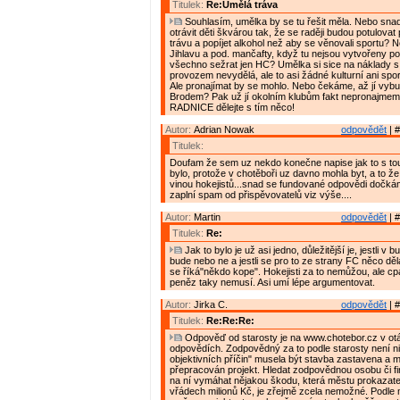
Titulek:
Re:Umělá tráva
Souhlasím, umělka by se tu řešit měla. Nebo sna
otrávit děti škvárou tak, že se raději budou potulovat po
trávu a popíjet alkohol než aby se věnovali sportu? N
Jihlavu a pod. mančafty, když tu nejsou vytvořeny p
všechno sežrat jen HC? Umělka si sice na náklady s 
provozem nevydělá, ale to asi žádné kulturní ani spor
Ale pronajímat by se mohlo. Nebo čekáme, až jí vybu
Brodem? Pak už jí okolním klubům fakt nepronajmem
RADNICE dělejte s tím něco!
Autor:
Adrian Nowak
odpovědět
| #
Titulek:
Doufam že sem uz nekdo konečne napise jak to s to
bylo, protože v chotěboři uz davno mohla byt, a to že 
vinou hokejistů...snad se fundované odpovědi dočkám
zaplní spam od přispěvovatelů viz výše....
Autor:
Martin
odpovědět
| #
Titulek:
Re:
Jak to bylo je už asi jedno, důležitější je, jestli 
bude nebo ne a jestli se pro to ze strany FC něco dělá,
se říká"někdo kope". Hokejisti za to nemůžou, ale cpá
peněz taky nemusí. Asi umí lépe argumentovat.
Autor:
Jirka C.
odpovědět
| #
Titulek:
Re:Re:Re:
Odpověď od starosty je na www.chotebor.cz v ot
odpovědích. Zodpovědný za to podle starosty není ni
objektivních příčin" musela být stavba zastavena a m
přepracován projekt. Hledat zodpovědnou osobu či f
na ní vymáhat nějakou škodu, která městu prokazate
vřádech milionů Kč, je zřejmě zcela nemožné. Podle