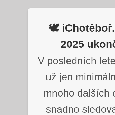
🕊️ iChotěbo
2025 ukonč
V posledních lete
už jen minimáln
mnoho dalších o
snadno sledova