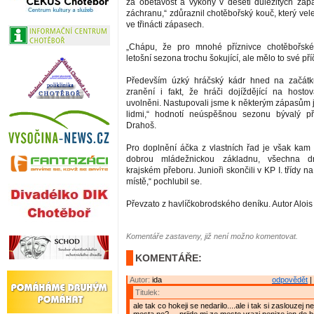
za obětavost a výkony v deseti důležitých záp
záchranu,“ zdůraznil chotěbořský kouč, který ve
ve třinácti zápasech.
„Chápu, že pro mnohé příznivce chotěbořsk
letošní sezona trochu šokující, ale mělo to své pří
Především úzký hráčský kádr hned na začátk
zranění i fakt, že hráči dojíždějící na hosto
uvolněni. Nastupovali jsme k některým zápasům 
lidmi,“ hodnotí neúspěšnou sezonu bývalý 
Drahoš.
Pro doplnění áčka z vlastních řad je však ka
dobrou mládežnickou základnu, všechna dr
krajském přeboru. Junioři skončili v KP I. třídy n
místě,“ pochlubil se.
Převzato z havlíčkobrodského deníku. Autor Aloi
Komentáře zastaveny, již není možno komentovat.
KOMENTÁŘE:
Autor:
ida
odpovědět
|
Titulek:
ale tak co hokeji se nedarilo....ale i tak si zaslouzej 