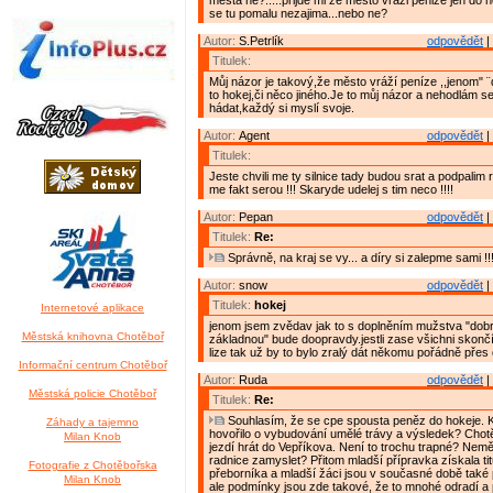
mesta ne?.....prijde mi ze mesto vrazi penize jen do h
se tu pomalu nezajima...nebo ne?
Autor:
S.Petrlík
odpovědět
|
Titulek:
Můj názor je takový,že město vráží peníze ,,jenom" ¨
to hokej,či něco jiného.Je to můj názor a nehodlám s
hádat,každý si myslí svoje.
Autor:
Agent
odpovědět
|
Titulek:
Jeste chvili me ty silnice tady budou srat a podpalim ra
me fakt serou !!! Skaryde udelej s tim neco !!!!
Autor:
Pepan
odpovědět
|
Titulek:
Re:
Správně, na kraj se vy... a díry si zalepme sami !!
Autor:
snow
odpovědět
|
Titulek:
hokej
Internetové aplikace
jenom jsem zvědav jak to s doplněním mužstva "dob
Městská knihovna Chotěboř
základnou" bude doopravdy.jestli zase všichni skonč
lize tak už by to bylo zralý dát někomu pořádně přes 
Informační centrum Chotěboř
Autor:
Ruda
odpovědět
|
Městská policie Chotěboř
Titulek:
Re:
Souhlasím, že se cpe spousta peněz do hokeje. 
Záhady a tajemno
hovořilo o vybudování umělé trávy a výsledek? Cho
Milan Knob
jezdí hrát do Vepříkova. Není to trochu trapné? Nemě
radnice zamyslet? Přitom mladší přípravka získala ti
Fotografie z Chotěbořska
přeborníka a mladší žáci jsou v současné době také 
Milan Knob
ale podmínky jsou zde takové, že to mnohé odradí a 