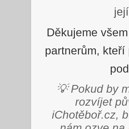
jej
Děkujeme všem 
partnerům, kteří
pod
💡 Pokud by m
rozvíjet p
iChotěboř.cz, 
nám ozve na