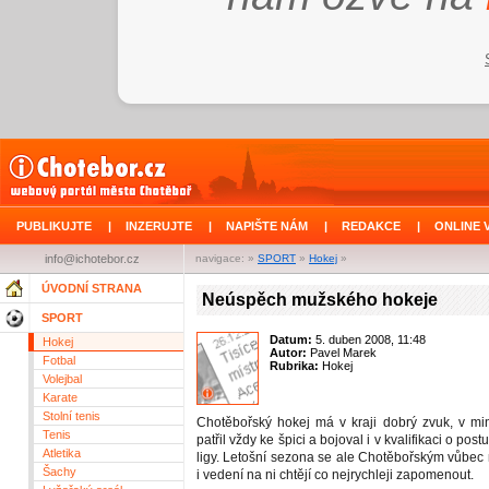
PUBLIKUJTE
|
INZERUJTE
|
NAPIŠTE NÁM
|
REDAKCE
|
ONLINE 
info@ichotebor.cz
navigace: »
SPORT
»
Hokej
»
ÚVODNÍ STRANA
Neúspěch mužského hokeje
SPORT
Datum:
5. duben 2008, 11:48
Hokej
Autor:
Pavel Marek
Fotbal
Rubrika:
Hokej
Volejbal
Karate
Stolní tenis
Chotěbořský hokej má v kraji dobrý zvuk, v m
Tenis
patřil vždy ke špici a bojoval i v kvalifikaci o post
Atletika
ligy. Letošní sezona se ale Chotěbořským vůbec 
Šachy
i vedení na ni chtějí co nejrychleji zapomenout.