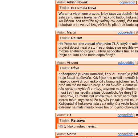
Autor:
Adrian Nowak
odpovědět
|
Titulek:
re : umela trava
Wara ma vícemene pravdu, je by stalo za doplnění 
zato že tu uměla tráva není? Těžko to budou hokejist
A k článku..holt nemůže být každý rok dobrý, léta hrál
hokejisté prim ve své lize, věřím že přistí rok bude le
Autor:
Martin
odpovědět
| #
Titulek:
Re:Re:
Ptejte se, kdo zaplatí přestavbu ZUŠ, když si mě
protéct dotaci mezi prsty (resp. dotace se nestihla 
možná špatného projektu, který nepočítal s tím, že k
Ptejte se, kdo za to bude odpovědný?
Autor:
Vincent
odpovědět
| 
Titulek:
tráva
Každopádně je velmi komické, že v 21. století je ješt
hraje fotbal na škváře. Když jsem to uviděl, nevěděl j
nějakou červí dírou neskončil v komunistickém ráji.
proč má město trávu a hraje se na škváře. Pamatuju 
nás správce vyháněl z trávy, abysme mu ji náhodou n
musí šetřit na nedělní zápas dospělých. Ale dnes? Br
Linhartovi, že mohla být umělá tráva. Když nemůžete 
kterou máte, myslíte si, že by vás jen tak pustili na 
Každopádně hokejová hala za x milionů a vedle fotba
extrémy na malé město, které hovoří o jeho obyvatelí
Autor:
x-f
odpovědět
| #
Titulek:
Re:tráva
ty kluku vůbec nevíš....
Autor:
Martin
odpovědět
| #