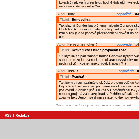
kolech.Jinak Vám přeju letos hodně dobrejch výsledk
nebudou s Váma derby.Čus.
Autor:
Tony
odpovědět
| #4
Titulek:
Bundesliga
Tak slavná Bundesliga prý letos nebude!Opravdu skv
Chotěboř.A to není vše-info o hokeji žádné,to vypadá 
krach.Tak jste to pánové přeci dokázali dovést do ab
ček.
Autor:
Nerozumim hokeji :)
odpovědět
| #4
Titulek:
Re:Re:Letos bude propadák zase!
myslim ze pan "super" trener Halamka byl pro va
super protoze jen za nej jste meli aspon vysledky co
neda rict :)))) kde je nejaky vdek krupani ? ;)
Autor:
Jirka B.
odpovědět
| #
Titulek:
Prachař
Tak jsem u nás na zimáku slyšel,že u sousedů ve Ve
Bojda Prachařu,no snad jako sám,ale skutečnost je 
postavení v tabulce jiná.A u vás v Chotěboři asi taky
nebude,prej má zajímavej kšeft v Pelhřimově,tak se
zbavíte taky.Jenom se divim,že jste ho dávno nevyhod
Komentáře zastaveny, již není možno komentovat.
RSS
|
Redakce