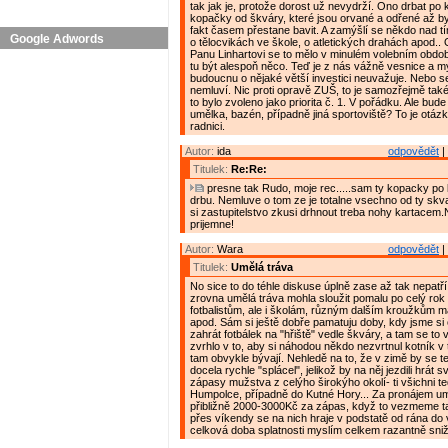
tak jak je, protože dorost už nevydrží. Ono drbat po
kopačky od škváry, které jsou orvané a odřené až by 
fakt časem přestane bavit. A zamýšlí se někdo nad t
Google Adwords
o tělocvikách ve škole, o atletických drahách apod.. 
Panu Linhartovi se to mělo v minulém volebním obdob
tu být alespoň něco. Teď je z nás vážně vesnice a my
budoucnu o nějaké větší investici neuvažuje. Nebo s
nemluví. Nic proti opravě ZUŠ, to je samozřejmě také
to bylo zvoleno jako priorita č. 1. V pořádku. Ale bude
umělka, bazén, případně jiná sportoviště? To je otáz
radnici.
Autor:
ida
odpovědět
|
Titulek:
Re:Re:
presne tak Rudo, moje rec.....sam ty kopacky po
drbu. Nemluve o tom ze je totalne vsechno od ty skv
si zastupitelstvo zkusi drhnout treba nohy kartacem.
prijemne!
Autor:
Wara
odpovědět
|
Titulek:
Umělá tráva
No sice to do téhle diskuse úplně zase až tak nepatří,
zrovna umělá tráva mohla sloužit pomalu po celý rok 
fotbalistům, ale i školám, různým dalším kroužkům m
apod. Sám si ještě dobře pamatuju doby, kdy jsme si o
zahrát fotbálek na "hřiště" vedle škváry, a tam se to 
zvrhlo v to, aby si náhodou někdo nezvrtnul kotník v 
tam obvykle bývají. Nehledě na to, že v zimě by se te
docela rychle "splácel", jelikož by na něj jezdili hrát 
zápasy mužstva z celýho širokýho okolí- ti všichni t
Humpolce, případně do Kutné Hory... Za pronájem um
přibližně 2000-3000Kč za zápas, když to vezmeme t
přes víkendy se na nich hraje v podstatě od rána do 
celková doba splatnosti myslím celkem razantně snižu