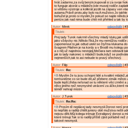
hrát zadarmo,za svůj benzin,kupovali si za svoje hok
to funguje akorát u mládeže,kde museji rodiče zaplati
si většinu výstroje a kolikrát jezdit na zápasy ven vl
autama.Právě proto,aby bylo na A mužstvo.Jo takhle 
bohužel je,proto si myslim,že pokud se najde někdo,
peníze,tak nad nima bude chtít mít přehled a tak by t
Autor:
Mirek
odpovědět
| #3
Titulek:
Prej tady Turek nakrmil všechny mladý kluky,jak udě
jako vždycky nic.Někdo říká,že mu nemůžou rodiče 
zapomenout to,jak odtud utekl se čtyřma klukama do
švagrem Pilařem je na kordy a v Brodě mu kolegu pos
a o něj už najednou nestojeji,Mečiara tam odstavili t
jak to tady nakonec s mládeží bude,když se podíváte
nejmenších,tak to asi nebude to pravý ořechový.
Autor:
Filip
odpovědět
| #3
Titulek:
Re:
Myslím že tu jsou schopní lidé a kvalitní mládež,al
tom!uvidíme co se bude dít,až přebere zimák město za
bude lepší,třeba ne!snad se tu některé věci změní a z
něco jiného než nesmyslné utrácení za áčko,které nic
téměř nehrají místní.
Autor:
J.Turek
odpovědět
| #3
Titulek:
Re:Re:
Prosím tě neplácej tady nesmysli.Dorost není proto
to nepřálo a raději chtěli juniory obě mužstva nešli u
nejsou děti.Můj kolega trénuje Extraligový dorost a mě
které trénuji.Tak si to raději příště zjisti pořádně než
takové nesmysli.
Autor:
Honza
odpovědět
| #3