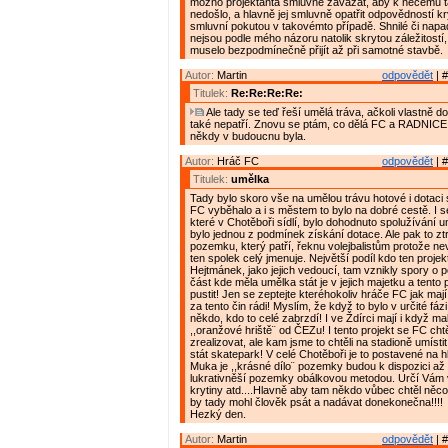
možno projektanta smluvně zavázat, aby k něčemu
nedošlo, a hlavně jej smluvně opatřit odpovědností k
smluvní pokutou v takovémto případě. Shnilé či nap
nejsou podle mého názoru natolik skrytou záležitostí,
muselo bezpodmínečně přijít až při samotné stavbě.
Autor:
Martin
odpovědět
| #
Titulek:
Re:Re:Re:Re:
Ale tady se teď řeší umělá tráva, ačkoli vlastně do
také nepatří. Znovu se ptám, co dělá FC a RADNICE 
někdy v budoucnu byla.
Autor:
Hráč FC
odpovědět
| #
Titulek:
umělka
Tady bylo skoro vše na umělou trávu hotové i dotaci 
FC vyběhalo a i s městem to bylo na dobré cestě. I s
které v Chotěboři sídlí, bylo dohodnuto spolužívání u
bylo jednou z podmínek získání dotace. Ale pak to zt
pozemku, který patří, řeknu volejbalistům protože ne
ten spolek celý jmenuje. Největší podíl kdo ten projek
Hejtmánek, jako jejich vedoucí, tam vznikly spory o
část kde měla umělka stát je v jejich majetku a tent
pustit! Jen se zeptejte kteréhokoliv hráče FC jak ma
za tento čin rádi! Myslím, že když to bylo v určité fáz
někdo, kdo to celé zabrzdí! I ve Ždírci mají i když ma
,,oranžové hriště¨ od ČEZu! I tento projekt se FC cht
zrealizovat, ale kam jsme to chtěli na stadioně umíst
stát skatepark! V celé Chotěboři je to postavené na hl
Muka je ,,krásné dílo¨ pozemky budou k dispozici až v
lukrativněší pozemky obálkovou metodou. Určí Vám v
krytiny atd....Hlavně aby tam někdo vůbec chtěl něco s
by tady mohl člověk psát a nadávat donekonečna!!!!
Hezký den.
Autor:
Martin
odpovědět
| #