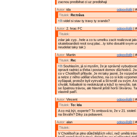
zacnou predbihat ci uz predbihaji
Autor:
ida
odpovědět
| #
Titulek:
Re:tráva
videl si stav ty travy ty srando?
Autor:
2. hrac FC
odpovědět
| #
Titulek:
zdar jak cyp...hele a co tu umelku zacit realizovat jako
skateboardisti resit svuj plac...ty toho dosahli svym us
neudelat taky tak:)
Autor:
Martin
odpovědět
| #
Titulek:
Re:
Souhlasím, já si myslím, že je správné vybudovat
opravit radnici a třeba i postavit domov důchodců. Js
co v Chotěboři přibyde. Je mi taky jasné, že rozpoče
a nelze z něho udělat všechno, na co si kdo vzpomene
vyšlapali, protože byli vytrvalí a šli tvrdě za svým. A 
chválit, fotbalisté to nedokázali a když to nevyšlo, tak
se špatnou trávou, ale hlavně ještě horší škvárou. T
vlastně patří.
Autor:
Vincent
odpovědět
| #
Titulek:
To: Ida
A co má být, experte? To omlouvá to, že v 21. století 
na škváře? Díky za pobavení.
Autor:
alan
odpovědět
| #
Titulek:
V Chotěboři je plno důležitějších věcí, než umělá tráva