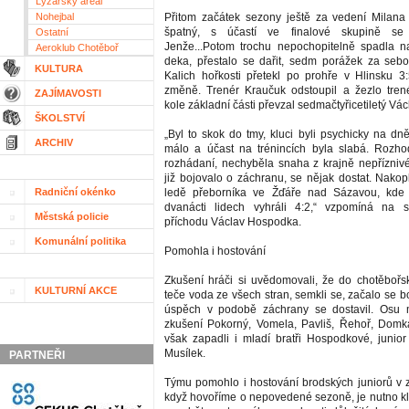
Lyžařský areál
Nohejbal
Přitom začátek sezony ještě za vedení Milana
špatný, s účastí ve finalové skupině se s
Ostatní
Jenže...Potom trochu nepochopitelně spadla n
Aeroklub Chotěboř
deka, přestalo se dařit, sedm porážek za seb
KULTURA
Kalich hořkosti přetekl po prohře v Hlinsku 3
změně. Trenér Kraučuk odstoupil a žezlo tren
ZAJÍMAVOSTI
kole základní části převzal sedmačtyřicetiletý V
ŠKOLSTVÍ
„Byl to skok do tmy, kluci byli psychicky na dně
ARCHIV
málo a účast na trénincích byla slabá. Rozho
rozhádaní, nechyběla snaha z krajně nepříznivé
již bojovalo o záchranu, se nějak dostat. Nako
Radniční okénko
ledě přeborníka ve Žďáře nad Sázavou, kde
dvanácti lidech vyhráli 4:2,“ vzpomíná na 
Městská policie
příchodu Václav Hospodka.
Komunální politika
Pomohla i hostování
Zkušení hráči si uvědomovali, že do chotěbořs
KULTURNÍ AKCE
teče voda ze všech stran, semkli se, začalo se 
úspěch v podobě záchrany se dostavil. Osu mu
zkušení Pokorný, Vomela, Pavliš, Řehoř, Domk
však zapadli i mladí bratři Hospodkové, junior
Musílek.
PARTNEŘI
Týmu pomohlo i hostování brodských juniorů v z
když hovoříme o nepovedené sezoně, je nutno 