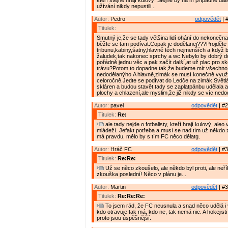
kteří stejně hrají kulový. Stejně by na ní případné da
užívání nikdy nepustili...
Autor:
Pedro
odpovědět
| 
Titulek:
Smutný je,že se tady většina lidí ohání do nekonečn
běžte se tam podívat.Copak je dodělanej???Projděte 
tribunu,kabiny,šatny,hlavně těch nejmenších a když b
žaludek,tak nakonec sprchy a wc.Nebylo by dobrý do
pořádně jednu věc a pak začít další,at už plac pro sk
trávu?Potom to dopadne tak,že budeme mít všechno
nedodělanýho.A hlavně,zimák se musí konečně využ
celoročně.Jedte se podívat do Ledče na zimák,Světl
skláren a budou stavět,tady se zaplatpánbu udělala 
plochy a chlazení,ale myslim,že již nikdy se víc nedo
Autor:
pavel
odpovědět
| #2
Titulek:
Re:
ale tady nejde o fotbalisty, kteří hrají kulový, aleo
mládeží. Jefakt potřeba a musí se nad tím už někdo 
má pravdu, mělo by s tím FC něco dělatg.
Autor:
Hráč FC
odpovědět
| #3
Titulek:
Re:Re:
Už se něco zkoušelo, ale někdo byl proti, ale neří
zkouška poslední! Něco v plánu je...
Autor:
Martin
odpovědět
| #3
Titulek:
Re:Re:Re:
To jsem rád, že FC neusnula a snad něco udělá i
kdo otravuje tak má, kdo ne, tak nemá nic. A hokejisti 
proto jsou úspěšnější.