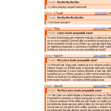
Titulek:
Re:Re:Re:Re:Re:
Jirko,kdybys aspoň nekecal!!
Autor:
J.Turek
odpovědět
| #
Titulek:
Re:Re:Re:Re:Re:Re:
A včem kecám?
Autor:
Tony
odpovědět
| #4
Titulek:
Letos bude propadák zase!
To není trenérama,ale vedením hokeje a celkovou at
se to na tu nejnižší úroveň.Ale za trenéra Kraučuka s
off do poslední chvíle a ve Žďáru se vyhrálo také.Kdy
se najednou bojovalo o záchranu.Chotěboř totiž mále
Světlá,se kterou se za sezonu neudělal ani bod!!!
Autor:
Karel P.
odpovědět
| #4
Titulek:
Re:Letos bude propadák zase!
Přesně tak Tony,celý vedení je tu k ničemu,hráči 
Fibikar hrajou ve Žďáře,tady to povede opět pan supe
Halamka,beztak si zase sebou přivede u nás tak obl
synáčka,no a o šéfovi zimáku,o něm nemá snad ani
němu se hodí jen to-přišel pro prachy,dostal je a zvítě
tohle bude museum...od ledna 2009 podporovat.
Autor:
Jirka B.
odpovědět
| #4
Titulek:
Re:Re:Letos bude propadák zase!
Tak Vám se nelíbí Bojda a Halamka.U nás ve Žďá
Prachařem zametlo a máme pokoj,jde to i bez něho.A
v Cheze smlouvu?Zda dělá jen pár hodin za veliký p
byl kdekoliv jinde,tak jste pěkný blbci,že ho tam drží
nevíte,tak on má ještě dost veliký prašule u našich r
za trénování.Na jak dlouho nevim,ale nemaji ani bod