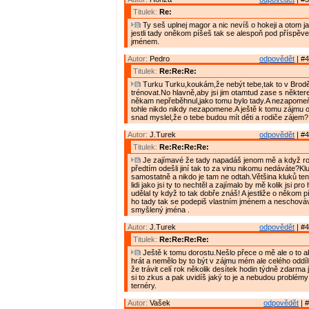
Titulek:
Re:
Ty seš uplnej magor a nic nevíš o hokeji a otom ja
jestli tady oněkom píšeš tak se alespoň pod příspěve
jménem.
Autor:
Pedro
odpovědět
| #4
Titulek:
Re:Re:Re:
Turku Turku,koukám,že nebýt tebe,tak to v Brod
trénovat.No hlavně,aby jsi jim otamtud zase s někte
někam nepřeběhnul,jako tomu bylo tady.A nezapomeň,
tohle nikdo nikdy nezapomene.A ještě k tomu zájmu o 
snad myslel,že o tebe budou mít děti a rodiče zájem?
Autor:
J.Turek
odpovědět
| #4
Titulek:
Re:Re:Re:Re:
Je zajímavé že tady napadáš jenom mě a když ro
předtím odešli jiní tak to za vinu nikomu nedáváte?Klu
samostatně a nikdo je tam ne odtah.Většina kluků ten
lidi jako jsi ty to nechtěl a zajímalo by mě kolik jsi pr
udělal ty když to tak dobře znáš! A jestliže o někom 
ho tady tak se podepiš vlastním jménem a neschováv
smyšlený jména .
Autor:
J.Turek
odpovědět
| #4
Titulek:
Re:Re:Re:Re:
Ještě k tomu dorostu.Nešlo přece o mě ale o to ab
hrát a nemělo by to být v zájmu mém ale celého oddílu
že trávit celí rok několik desítek hodin týdně zdarma
si to zkus a pak uvidíš jaký to je a nebudou problém
ternéry.
Autor:
Vašek
odpovědět
| #