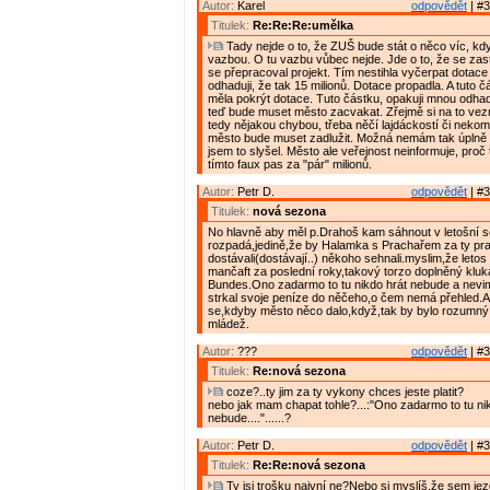
Autor:
Karel
odpovědět
| #3
Titulek:
Re:Re:Re:umělka
Tady nejde o to, že ZUŠ bude stát o něco víc, kd
vazbou. O tu vazbu vůbec nejde. Jde o to, že se zast
se přepracoval projekt. Tím nestihla vyčerpat dotace 
odhaduji, že tak 15 milionů. Dotace propadla. A tuto č
měla pokrýt dotace. Tuto částku, opakuji mnou odhad
teď bude muset město zacvakat. Zřejmě si na to ve
tedy nějakou chybou, třeba něčí lajdáckostí či nekom
město bude muset zadlužit. Možná nemám tak úplně p
jsem to slyšel. Město ale veřejnost neinformuje, proč 
tímto faux pas za "pár" milionů.
Autor:
Petr D.
odpovědět
| #3
Titulek:
nová sezona
No hlavně aby měl p.Drahoš kam sáhnout v letošní 
rozpadá,jedině,že by Halamka s Prachařem za ty pr
dostávali(dostávají..) někoho sehnali.myslim,že letos
mančaft za poslední roky,takový torzo doplněný klu
Bundes.Ono zadarmo to tu nikdo hrát nebude a nevi
strkal svoje peníze do něčeho,o čem nemá přehled.A 
se,kdyby město něco dalo,když,tak by bylo rozumný
mládež.
Autor:
???
odpovědět
| #3
Titulek:
Re:nová sezona
coze?..ty jim za ty vykony chces jeste platit?
nebo jak mam chapat tohle?...:"Ono zadarmo to tu ni
nebude...."......?
Autor:
Petr D.
odpovědět
| #3
Titulek:
Re:Re:nová sezona
Ty jsi trošku naivní ne?Nebo si myslíš,že sem jezd