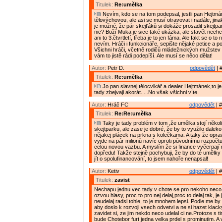
Titulek:
Re:umělka
Nevím, kdo se na tom podepsal, jestli pan Hejtmán
tělovýchovou, ale asi se musí otravovat i nadále, jin
je možné, že pár skejťáků si dokáže prosadit skejtpark
nic? Boží Muka je sice také ukázka, ale stavět nechci
ani to 3.čtvrtletí, třeba je to jen fáma. Ale fakt se o t
nevím. Hráči i funkcionáře, sepište nějaké petice a p
Všichni hráči, včetně rodičů mládežnických mužstev 
vám to jistě rádi podepíší. Ale musí se něco dělat!
Autor:
Petr D.
odpovědět
| 
Titulek:
Re:umělka
Jo pan slavnej tělocvikář a dealer Hejtmánek,to 
tady zbejvaji akorát.....No však všichni víte.
Autor:
Hráč FC
odpovědět
| #
Titulek:
Re:Re:umělka
Taky je tady problém v tom ,že umělka stojí několi
skejtparku, ale zase je dobré, že by to využilo daleko 
nějakej plácek na prkna s kolečkama. A taky že opra
vyjde na pár milionů navíc oproti původnímu rozpočtu
celou novou vazbu. A myslím že si finance vyčerpají
dopředu! Takže stejně pochybuji, že by do té umělky
jít o spolufinancování, to jsem nahoře nenapsal!
Autor:
Ketiv
odpovědět
| #
Titulek:
zavist
Nechapu jednu vec tady v chote se pro nekoho neco
ozvou hlasy, proc to pro nej delaj,proc to delaj tak, je 
neudelaj radsi tohle, to je mnohem lepsi. Podle me by s
aby doslo k rozvoji vsech odvetvi a ne si hazet klack
zavidet si, ze jim nekdo neco udelal ci ne.Protoze s t
bude Chotebor furt jedna velka prdel s prominutim. A