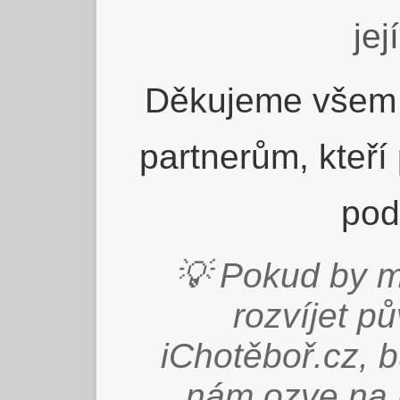
jej
Děkujeme všem 
partnerům, kteří
pod
💡 Pokud by m
rozvíjet p
iChotěboř.cz, 
nám ozve na