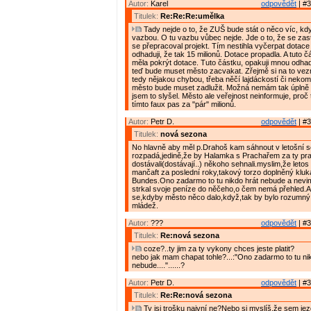
Autor:
Karel
odpovědět
| #3
Titulek:
Re:Re:Re:umělka
Tady nejde o to, že ZUŠ bude stát o něco víc, kd
vazbou. O tu vazbu vůbec nejde. Jde o to, že se zast
se přepracoval projekt. Tím nestihla vyčerpat dotace 
odhaduji, že tak 15 milionů. Dotace propadla. A tuto č
měla pokrýt dotace. Tuto částku, opakuji mnou odhad
teď bude muset město zacvakat. Zřejmě si na to ve
tedy nějakou chybou, třeba něčí lajdáckostí či nekom
město bude muset zadlužit. Možná nemám tak úplně p
jsem to slyšel. Město ale veřejnost neinformuje, proč 
tímto faux pas za "pár" milionů.
Autor:
Petr D.
odpovědět
| #3
Titulek:
nová sezona
No hlavně aby měl p.Drahoš kam sáhnout v letošní 
rozpadá,jedině,že by Halamka s Prachařem za ty pr
dostávali(dostávají..) někoho sehnali.myslim,že letos
mančaft za poslední roky,takový torzo doplněný klu
Bundes.Ono zadarmo to tu nikdo hrát nebude a nevi
strkal svoje peníze do něčeho,o čem nemá přehled.A 
se,kdyby město něco dalo,když,tak by bylo rozumný
mládež.
Autor:
???
odpovědět
| #3
Titulek:
Re:nová sezona
coze?..ty jim za ty vykony chces jeste platit?
nebo jak mam chapat tohle?...:"Ono zadarmo to tu ni
nebude...."......?
Autor:
Petr D.
odpovědět
| #3
Titulek:
Re:Re:nová sezona
Ty jsi trošku naivní ne?Nebo si myslíš,že sem jezd