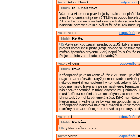
Autor:
Adrian Nowak
odpovědět
|
Titulek:
re : umela trava
Wara ma vícemene pravdu, je by stalo za doplnění 
zato že tu uměla tráva není? Těžko to budou hokejist
A k článku..holt nemůže být každý rok dobrý, léta hrál
hokejisté prim ve své lize, věřím že přistí rok bude le
Autor:
Martin
odpovědět
| #
Titulek:
Re:Re:
Ptejte se, kdo zaplatí přestavbu ZUŠ, když si mě
protéct dotaci mezi prsty (resp. dotace se nestihla 
možná špatného projektu, který nepočítal s tím, že k
Ptejte se, kdo za to bude odpovědný?
Autor:
Vincent
odpovědět
| 
Titulek:
tráva
Každopádně je velmi komické, že v 21. století je ješt
hraje fotbal na škváře. Když jsem to uviděl, nevěděl j
nějakou červí dírou neskončil v komunistickém ráji.
proč má město trávu a hraje se na škváře. Pamatuju 
nás správce vyháněl z trávy, abysme mu ji náhodou n
musí šetřit na nedělní zápas dospělých. Ale dnes? Br
Linhartovi, že mohla být umělá tráva. Když nemůžete 
kterou máte, myslíte si, že by vás jen tak pustili na 
Každopádně hokejová hala za x milionů a vedle fotba
extrémy na malé město, které hovoří o jeho obyvatelí
Autor:
x-f
odpovědět
| #
Titulek:
Re:tráva
ty kluku vůbec nevíš....
Autor:
Martin
odpovědět
| #