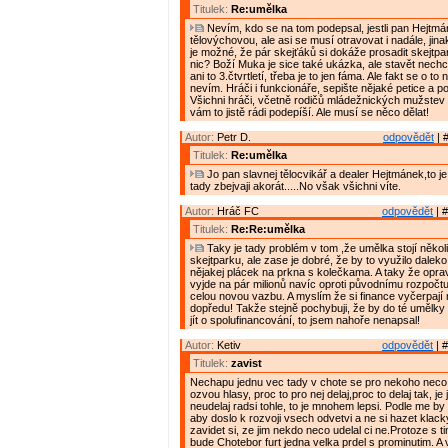
Titulek:
Re:umělka
Nevím, kdo se na tom podepsal, jestli pan Hejtmán
tělovýchovou, ale asi se musí otravovat i nadále, jin
je možné, že pár skejťáků si dokáže prosadit skejtpark
nic? Boží Muka je sice také ukázka, ale stavět nechci
ani to 3.čtvrtletí, třeba je to jen fáma. Ale fakt se o t
nevím. Hráči i funkcionáře, sepište nějaké petice a p
Všichni hráči, včetně rodičů mládežnických mužstev 
vám to jistě rádi podepíší. Ale musí se něco dělat!
Autor:
Petr D.
odpovědět
| 
Titulek:
Re:umělka
Jo pan slavnej tělocvikář a dealer Hejtmánek,to 
tady zbejvaji akorát.....No však všichni víte.
Autor:
Hráč FC
odpovědět
| #
Titulek:
Re:Re:umělka
Taky je tady problém v tom ,že umělka stojí několi
skejtparku, ale zase je dobré, že by to využilo daleko 
nějakej plácek na prkna s kolečkama. A taky že opra
vyjde na pár milionů navíc oproti původnímu rozpočtu
celou novou vazbu. A myslím že si finance vyčerpají
dopředu! Takže stejně pochybuji, že by do té umělky
jít o spolufinancování, to jsem nahoře nenapsal!
Autor:
Ketiv
odpovědět
| #
Titulek:
zavist
Nechapu jednu vec tady v chote se pro nekoho neco
ozvou hlasy, proc to pro nej delaj,proc to delaj tak, je 
neudelaj radsi tohle, to je mnohem lepsi. Podle me by s
aby doslo k rozvoji vsech odvetvi a ne si hazet klack
zavidet si, ze jim nekdo neco udelal ci ne.Protoze s t
bude Chotebor furt jedna velka prdel s prominutim. A