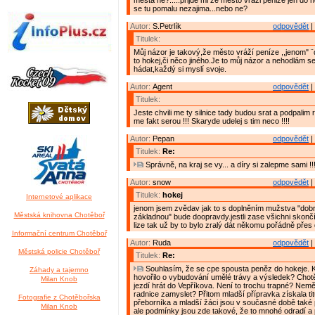
mesta ne?.....prijde mi ze mesto vrazi penize jen do h
se tu pomalu nezajima...nebo ne?
Autor:
S.Petrlík
odpovědět
|
Titulek:
Můj názor je takový,že město vráží peníze ,,jenom" ¨
to hokej,či něco jiného.Je to můj názor a nehodlám s
hádat,každý si myslí svoje.
Autor:
Agent
odpovědět
|
Titulek:
Jeste chvili me ty silnice tady budou srat a podpalim ra
me fakt serou !!! Skaryde udelej s tim neco !!!!
Autor:
Pepan
odpovědět
|
Titulek:
Re:
Správně, na kraj se vy... a díry si zalepme sami !!
Autor:
snow
odpovědět
|
Titulek:
hokej
Internetové aplikace
jenom jsem zvědav jak to s doplněním mužstva "dob
Městská knihovna Chotěboř
základnou" bude doopravdy.jestli zase všichni skonč
lize tak už by to bylo zralý dát někomu pořádně přes 
Informační centrum Chotěboř
Autor:
Ruda
odpovědět
|
Městská policie Chotěboř
Titulek:
Re:
Souhlasím, že se cpe spousta peněz do hokeje. 
Záhady a tajemno
hovořilo o vybudování umělé trávy a výsledek? Cho
Milan Knob
jezdí hrát do Vepříkova. Není to trochu trapné? Nemě
radnice zamyslet? Přitom mladší přípravka získala ti
Fotografie z Chotěbořska
přeborníka a mladší žáci jsou v současné době také 
Milan Knob
ale podmínky jsou zde takové, že to mnohé odradí a 