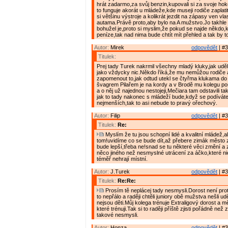
hrát zadarmo,za svůj benzin,kupovali si za svoje hok
to funguje akorát u mládeže,kde museji rodiče zaplati
si většinu výstroje a kolikrát jezdit na zápasy ven vl
autama.Právě proto,aby bylo na A mužstvo.Jo takhle 
bohužel je,proto si myslim,že pokud se najde někdo,
peníze,tak nad nima bude chtít mít přehled a tak by t
Autor:
Mirek
odpovědět
| #3
Titulek:
Prej tady Turek nakrmil všechny mladý kluky,jak udě
jako vždycky nic.Někdo říká,že mu nemůžou rodiče 
zapomenout to,jak odtud utekl se čtyřma klukama do
švagrem Pilařem je na kordy a v Brodě mu kolegu pos
a o něj už najednou nestojeji,Mečiara tam odstavili t
jak to tady nakonec s mládeží bude,když se podíváte
nejmenších,tak to asi nebude to pravý ořechový.
Autor:
Filip
odpovědět
| #3
Titulek:
Re:
Myslím že tu jsou schopní lidé a kvalitní mládež,al
tom!uvidíme co se bude dít,až přebere zimák město za
bude lepší,třeba ne!snad se tu některé věci změní a z
něco jiného než nesmyslné utrácení za áčko,které nic
téměř nehrají místní.
Autor:
J.Turek
odpovědět
| #3
Titulek:
Re:Re:
Prosím tě neplácej tady nesmysli.Dorost není proto
to nepřálo a raději chtěli juniory obě mužstva nešli u
nejsou děti.Můj kolega trénuje Extraligový dorost a mě
které trénuji.Tak si to raději příště zjisti pořádně než
takové nesmysli.
Autor:
Honza
odpovědět
| #3