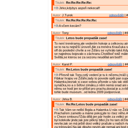
Titulek:
Re:Re:Re:Re:Re:
Jirko,kdybys aspoň nekecal!!
Autor:
J.Turek
odpovědět
| #
Titulek:
Re:Re:Re:Re:Re:Re:
A včem kecám?
Autor:
Tony
odpovědět
| #4
Titulek:
Letos bude propadák zase!
To není trenérama,ale vedením hokeje a celkovou at
se to na tu nejnižší úroveň.Ale za trenéra Kraučuka s
off do poslední chvíle a ve Žďáru se vyhrálo také.Kdy
se najednou bojovalo o záchranu.Chotěboř totiž mále
Světlá,se kterou se za sezonu neudělal ani bod!!!
Autor:
Karel P.
odpovědět
| #4
Titulek:
Re:Letos bude propadák zase!
Přesně tak Tony,celý vedení je tu k ničemu,hráči 
Fibikar hrajou ve Žďáře,tady to povede opět pan supe
Halamka,beztak si zase sebou přivede u nás tak obl
synáčka,no a o šéfovi zimáku,o něm nemá snad ani
němu se hodí jen to-přišel pro prachy,dostal je a zvítě
tohle bude museum...od ledna 2009 podporovat.
Autor:
Jirka B.
odpovědět
| #4
Titulek:
Re:Re:Letos bude propadák zase!
Tak Vám se nelíbí Bojda a Halamka.U nás ve Žďá
Prachařem zametlo a máme pokoj,jde to i bez něho.A
v Cheze smlouvu?Zda dělá jen pár hodin za veliký p
byl kdekoliv jinde,tak jste pěkný blbci,že ho tam drží
nevíte,tak on má ještě dost veliký prašule u našich r
za trénování.Na jak dlouho nevim,ale nemaji ani bod