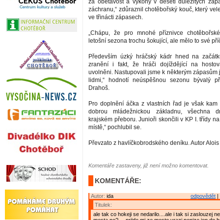
za obětavost a výkony v deseti důležitých záp
záchranu,“ zdůraznil chotěbořský kouč, který ve
ve třinácti zápasech.
„Chápu, že pro mnohé příznivce chotěbořsk
letošní sezona trochu šokující, ale mělo to své pří
Především úzký hráčský kádr hned na začátk
zranění i fakt, že hráči dojíždějící na hosto
uvolněni. Nastupovali jsme k některým zápasům 
lidmi,“ hodnotí neúspěšnou sezonu bývalý 
Drahoš.
Pro doplnění áčka z vlastních řad je však ka
dobrou mládežnickou základnu, všechna dr
krajském přeboru. Junioři skončili v KP I. třídy n
místě,“ pochlubil se.
Převzato z havlíčkobrodského deníku. Autor Aloi
Komentáře zastaveny, již není možno komentovat.
KOMENTÁŘE:
Autor:
ida
odpovědět
|
Titulek:
ale tak co hokeji se nedarilo....ale i tak si zaslouzej 