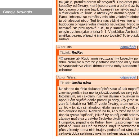
tak jak je, protože dorost už nevydrží. Ono drbat po
kopačky od škváry, které jsou orvané a odřené až by 
fakt časem přestane bavit. A zamýšlí se někdo nad t
Google Adwords
o tělocvikách ve škole, o atletických drahách apod.. 
Panu Linhartovi se to mělo v minulém volebním obdob
tu být alespoň něco. Teď je z nás vážně vesnice a my
budoucnu o nějaké větší investici neuvažuje. Nebo s
nemluví. Nic proti opravě ZUŠ, to je samozřejmě také
to bylo zvoleno jako priorita č. 1. V pořádku. Ale bude
umělka, bazén, případně jiná sportoviště? To je otáz
radnici.
Autor:
ida
odpovědět
|
Titulek:
Re:Re:
presne tak Rudo, moje rec.....sam ty kopacky po
drbu. Nemluve o tom ze je totalne vsechno od ty skv
si zastupitelstvo zkusi drhnout treba nohy kartacem.
prijemne!
Autor:
Wara
odpovědět
|
Titulek:
Umělá tráva
No sice to do téhle diskuse úplně zase až tak nepatří,
zrovna umělá tráva mohla sloužit pomalu po celý rok 
fotbalistům, ale i školám, různým dalším kroužkům m
apod. Sám si ještě dobře pamatuju doby, kdy jsme si o
zahrát fotbálek na "hřiště" vedle škváry, a tam se to 
zvrhlo v to, aby si náhodou někdo nezvrtnul kotník v 
tam obvykle bývají. Nehledě na to, že v zimě by se te
docela rychle "splácel", jelikož by na něj jezdili hrát 
zápasy mužstva z celýho širokýho okolí- ti všichni t
Humpolce, případně do Kutné Hory... Za pronájem um
přibližně 2000-3000Kč za zápas, když to vezmeme t
přes víkendy se na nich hraje v podstatě od rána do 
celková doba splatnosti myslím celkem razantně snižu