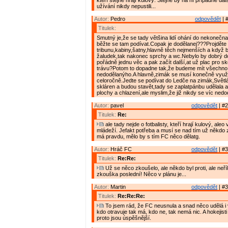
kteří stejně hrají kulový. Stejně by na ní případné da
užívání nikdy nepustili...
Autor:
Pedro
odpovědět
| 
Titulek:
Smutný je,že se tady většina lidí ohání do nekonečn
běžte se tam podívat.Copak je dodělanej???Projděte 
tribunu,kabiny,šatny,hlavně těch nejmenších a když b
žaludek,tak nakonec sprchy a wc.Nebylo by dobrý do
pořádně jednu věc a pak začít další,at už plac pro sk
trávu?Potom to dopadne tak,že budeme mít všechno
nedodělanýho.A hlavně,zimák se musí konečně využ
celoročně.Jedte se podívat do Ledče na zimák,Světl
skláren a budou stavět,tady se zaplatpánbu udělala 
plochy a chlazení,ale myslim,že již nikdy se víc nedo
Autor:
pavel
odpovědět
| #2
Titulek:
Re:
ale tady nejde o fotbalisty, kteří hrají kulový, aleo
mládeží. Jefakt potřeba a musí se nad tím už někdo 
má pravdu, mělo by s tím FC něco dělatg.
Autor:
Hráč FC
odpovědět
| #3
Titulek:
Re:Re:
Už se něco zkoušelo, ale někdo byl proti, ale neří
zkouška poslední! Něco v plánu je...
Autor:
Martin
odpovědět
| #3
Titulek:
Re:Re:Re:
To jsem rád, že FC neusnula a snad něco udělá i
kdo otravuje tak má, kdo ne, tak nemá nic. A hokejisti 
proto jsou úspěšnější.