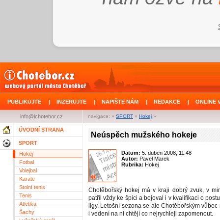
PUBLIKUJTE
|
INZERUJTE
|
NAPIŠTE NÁM
|
REDAKCE
|
ONLINE 
info@ichotebor.cz
navigace: »
SPORT
»
Hokej
»
ÚVODNÍ STRANA
Neúspěch mužského hokeje
SPORT
Datum:
5. duben 2008, 11:48
Hokej
Autor:
Pavel Marek
Fotbal
Rubrika:
Hokej
Volejbal
Karate
Stolní tenis
Chotěbořský hokej má v kraji dobrý zvuk, v m
Tenis
patřil vždy ke špici a bojoval i v kvalifikaci o post
Atletika
ligy. Letošní sezona se ale Chotěbořským vůbec 
Šachy
i vedení na ni chtějí co nejrychleji zapomenout.