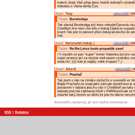
kolech.Jinak Vám přeju letos hodně dobrejch výsledk
nebudou s Váma derby.Čus.
Autor:
Tony
odpovědět
| #4
Titulek:
Bundesliga
Tak slavná Bundesliga prý letos nebude!Opravdu skv
Chotěboř.A to není vše-info o hokeji žádné,to vypadá 
krach.Tak jste to pánové přeci dokázali dovést do ab
ček.
Autor:
Nerozumim hokeji :)
odpovědět
| #4
Titulek:
Re:Re:Letos bude propadák zase!
myslim ze pan "super" trener Halamka byl pro va
super protoze jen za nej jste meli aspon vysledky co
neda rict :)))) kde je nejaky vdek krupani ? ;)
Autor:
Jirka B.
odpovědět
| #
Titulek:
Prachař
Tak jsem u nás na zimáku slyšel,že u sousedů ve Ve
Bojda Prachařu,no snad jako sám,ale skutečnost je 
postavení v tabulce jiná.A u vás v Chotěboři asi taky
nebude,prej má zajímavej kšeft v Pelhřimově,tak se
zbavíte taky.Jenom se divim,že jste ho dávno nevyhod
Komentáře zastaveny, již není možno komentovat.
RSS
|
Redakce