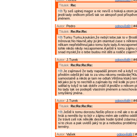
Titulek:
Re:
Ty seš uplnej magor a nic nevíš o hokeji a otom ja
jestli tady oněkom píšeš tak se alespoň pod příspěve
jménem.
Autor:
Pedro
odpovědět
| #4
Titulek:
Re:Re:Re:
Turku Turku,koukám,že nebýt tebe,tak to v Brod
trénovat.No hlavně,aby jsi jim otamtud zase s někte
někam nepřeběhnul,jako tomu bylo tady.A nezapomeň,
tohle nikdo nikdy nezapomene.A ještě k tomu zájmu o 
snad myslel,že o tebe budou mít děti a rodiče zájem?
Autor:
J.Turek
odpovědět
| #4
Titulek:
Re:Re:Re:Re:
Je zajímavé že tady napadáš jenom mě a když ro
předtím odešli jiní tak to za vinu nikomu nedáváte?Klu
samostatně a nikdo je tam ne odtah.Většina kluků ten
lidi jako jsi ty to nechtěl a zajímalo by mě kolik jsi pr
udělal ty když to tak dobře znáš! A jestliže o někom 
ho tady tak se podepiš vlastním jménem a neschováv
smyšlený jména .
Autor:
J.Turek
odpovědět
| #4
Titulek:
Re:Re:Re:Re:
Ještě k tomu dorostu.Nešlo přece o mě ale o to ab
hrát a nemělo by to být v zájmu mém ale celého oddílu
že trávit celí rok několik desítek hodin týdně zdarma
si to zkus a pak uvidíš jaký to je a nebudou problém
ternéry.
Autor:
Vašek
odpovědět
| #