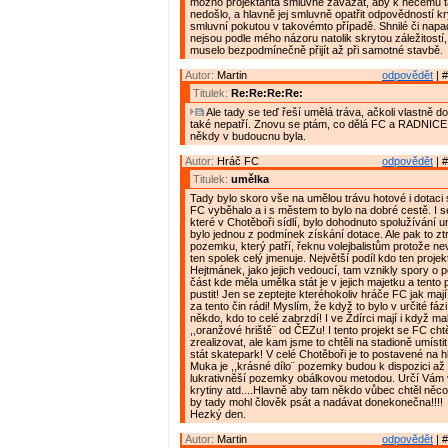
možno projektanta smluvně zavázat, aby k něčemu
nedošlo, a hlavně jej smluvně opatřit odpovědností k
smluvní pokutou v takovémto případě. Shnilé či nap
nejsou podle mého názoru natolik skrytou záležitostí,
muselo bezpodmínečně přijít až při samotné stavbě.
Autor:
Martin
odpovědět
| #
Titulek:
Re:Re:Re:Re:
Ale tady se teď řeší umělá tráva, ačkoli vlastně do
také nepatří. Znovu se ptám, co dělá FC a RADNICE 
někdy v budoucnu byla.
Autor:
Hráč FC
odpovědět
| #
Titulek:
umělka
Tady bylo skoro vše na umělou trávu hotové i dotaci 
FC vyběhalo a i s městem to bylo na dobré cestě. I s
které v Chotěboři sídlí, bylo dohodnuto spolužívání u
bylo jednou z podmínek získání dotace. Ale pak to zt
pozemku, který patří, řeknu volejbalistům protože ne
ten spolek celý jmenuje. Největší podíl kdo ten projek
Hejtmánek, jako jejich vedoucí, tam vznikly spory o
část kde měla umělka stát je v jejich majetku a tent
pustit! Jen se zeptejte kteréhokoliv hráče FC jak ma
za tento čin rádi! Myslím, že když to bylo v určité fáz
někdo, kdo to celé zabrzdí! I ve Ždírci mají i když ma
,,oranžové hriště¨ od ČEZu! I tento projekt se FC cht
zrealizovat, ale kam jsme to chtěli na stadioně umíst
stát skatepark! V celé Chotěboři je to postavené na hl
Muka je ,,krásné dílo¨ pozemky budou k dispozici až v
lukrativněší pozemky obálkovou metodou. Určí Vám v
krytiny atd....Hlavně aby tam někdo vůbec chtěl něco s
by tady mohl člověk psát a nadávat donekonečna!!!!
Hezký den.
Autor:
Martin
odpovědět
| #