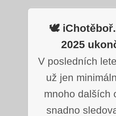
🕊️ iChotěbo
2025 ukonč
V posledních lete
už jen minimáln
mnoho dalších o
snadno sledova