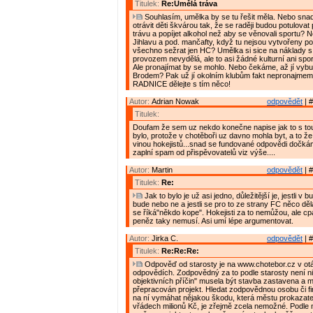
Titulek:
Re:Umělá tráva
Souhlasím, umělka by se tu řešit měla. Nebo sna
otrávit děti škvárou tak, že se raději budou potulovat po
trávu a popíjet alkohol než aby se věnovali sportu? N
Jihlavu a pod. mančafty, když tu nejsou vytvořeny p
všechno sežrat jen HC? Umělka si sice na náklady s 
provozem nevydělá, ale to asi žádné kulturní ani spor
Ale pronajímat by se mohlo. Nebo čekáme, až jí vybu
Brodem? Pak už jí okolním klubům fakt nepronajmem
RADNICE dělejte s tím něco!
Autor:
Adrian Nowak
odpovědět
| #
Titulek:
Doufam že sem uz nekdo konečne napise jak to s to
bylo, protože v chotěboři uz davno mohla byt, a to že 
vinou hokejistů...snad se fundované odpovědi dočkám
zaplní spam od přispěvovatelů viz výše....
Autor:
Martin
odpovědět
| #
Titulek:
Re:
Jak to bylo je už asi jedno, důležitější je, jestli 
bude nebo ne a jestli se pro to ze strany FC něco dělá,
se říká"někdo kope". Hokejisti za to nemůžou, ale cpá
peněz taky nemusí. Asi umí lépe argumentovat.
Autor:
Jirka C.
odpovědět
| #
Titulek:
Re:Re:Re:
Odpověď od starosty je na www.chotebor.cz v ot
odpovědích. Zodpovědný za to podle starosty není ni
objektivních příčin" musela být stavba zastavena a m
přepracován projekt. Hledat zodpovědnou osobu či f
na ní vymáhat nějakou škodu, která městu prokazate
vřádech milionů Kč, je zřejmě zcela nemožné. Podle