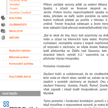
Lyžařský areál
Nohejbal
Přitom začátek sezony ještě za vedení Milana
špatný, s účastí ve finalové skupině se s
Ostatní
Jenže...Potom trochu nepochopitelně spadla n
Aeroklub Chotěboř
deka, přestalo se dařit, sedm porážek za seb
KULTURA
Kalich hořkosti přetekl po prohře v Hlinsku 3
změně. Trenér Kraučuk odstoupil a žezlo tren
ZAJÍMAVOSTI
kole základní části převzal sedmačtyřicetiletý V
ŠKOLSTVÍ
„Byl to skok do tmy, kluci byli psychicky na dně
ARCHIV
málo a účast na trénincích byla slabá. Rozho
rozhádaní, nechyběla snaha z krajně nepříznivé
již bojovalo o záchranu, se nějak dostat. Nako
Radniční okénko
ledě přeborníka ve Žďáře nad Sázavou, kde
dvanácti lidech vyhráli 4:2,“ vzpomíná na 
Městská policie
příchodu Václav Hospodka.
Komunální politika
Pomohla i hostování
Zkušení hráči si uvědomovali, že do chotěbořs
KULTURNÍ AKCE
teče voda ze všech stran, semkli se, začalo se 
úspěch v podobě záchrany se dostavil. Osu mu
zkušení Pokorný, Vomela, Pavliš, Řehoř, Domk
však zapadli i mladí bratři Hospodkové, junior
Musílek.
PARTNEŘI
Týmu pomohlo i hostování brodských juniorů v z
když hovoříme o nepovedené sezoně, je nutno 