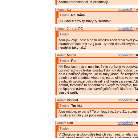
zacnou predbihat ci uz predbihaji
Autor:
ida
odpovědět
| #
Titulek:
Re:tráva
videl si stav ty travy ty srando?
Autor:
2. hrac FC
odpovědět
| #
Titulek:
zdar jak cyp...hele a co tu umelku zacit realizovat jako
skateboardisti resit svuj plac...ty toho dosahli svym us
neudelat taky tak:)
Autor:
Martin
odpovědět
| #
Titulek:
Re:
Souhlasím, já si myslím, že je správné vybudovat
opravit radnici a třeba i postavit domov důchodců. Js
co v Chotěboři přibyde. Je mi taky jasné, že rozpoče
a nelze z něho udělat všechno, na co si kdo vzpomene
vyšlapali, protože byli vytrvalí a šli tvrdě za svým. A 
chválit, fotbalisté to nedokázali a když to nevyšlo, tak
se špatnou trávou, ale hlavně ještě horší škvárou. T
vlastně patří.
Autor:
Vincent
odpovědět
| #
Titulek:
To: Ida
A co má být, experte? To omlouvá to, že v 21. století 
na škváře? Díky za pobavení.
Autor:
alan
odpovědět
| #
Titulek:
V Chotěboři je plno důležitějších věcí, než umělá tráva