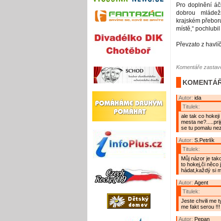
Pro doplnění áč
dobrou mládež
krajském přeboru.
místě,“ pochlubil
Převzato z havlí
Komentáře zastave
KOMENTÁŘ
Autor:
ida
Titulek:
ale tak co hokeji
mesta ne?.....pri
se tu pomalu nez
Autor:
S.Petrlík
Titulek:
Můj názor je tak
to hokej,či něco
hádat,každý si m
Autor:
Agent
Titulek:
Jeste chvili me t
me fakt serou !!!
Autor:
Pepan