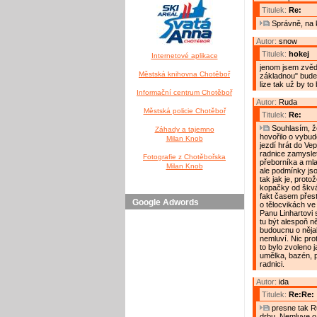
Titulek:
Re:
Správně, na kr
Autor:
snow
Titulek:
hokej
Internetové aplikace
jenom jsem zvěd
Městská knihovna Chotěboř
základnou" bude 
lize tak už by t
Informační centrum Chotěboř
Autor:
Ruda
Městská policie Chotěboř
Titulek:
Re:
Souhlasím, ž
Záhady a tajemno
hovořilo o vybu
Milan Knob
jezdí hrát do Ve
radnice zamyslet
Fotografie z Chotěbořska
přeborníka a mla
Milan Knob
ale podmínky jso
tak jak je, prot
kopačky od škvár
fakt časem přest
Google Adwords
o tělocvikách ve
Panu Linhartovi 
tu být alespoň n
budoucnu o nějak
nemluví. Nic pro
to bylo zvoleno j
umělka, bazén, p
radnici.
Autor:
ida
Titulek:
Re:Re:
presne tak Ru
drbu. Nemluve o 