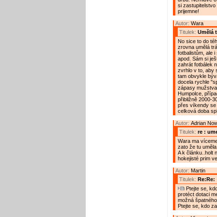
si zastupitelstv
prijemne!
Autor:
Wara
Titulek:
Umělá t
No sice to do téh
zrovna umělá trá
fotbalistům, ale
apod. Sám si ješ
zahrát fotbálek n
zvrhlo v to, aby
tam obvykle býva
docela rychle "sp
zápasy mužstva z
Humpolce, případ
přibližně 2000-
přes víkendy se 
celková doba spl
Autor:
Adrian No
Titulek:
re : ume
Wara ma vícemen
zato že tu uměla
A k článku..holt 
hokejisté prim ve
Autor:
Martin
Titulek:
Re:Re:
Ptejte se, kd
protéct dotaci m
možná špatného p
Ptejte se, kdo z