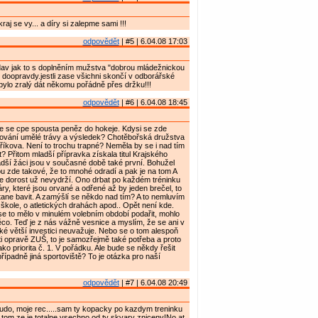
aj se vy... a díry si zalepme sami !!!
odpovědět
| #5 | 6.04.08 17:03
av jak to s doplněním mužstva "dobrou mládežnickou
doopravdy.jestli zase všichni skončí v odborářské
o bylo zralý dát někomu pořádně přes držku!!!
odpovědět
| #6 | 6.04.08 18:45
e se cpe spousta peněz do hokeje. Kdysi se zde
dování umělé trávy a výsledek? Chotěbořská družstva
příkova. Není to trochu trapné? Neměla by se i nad tím
? Přitom mladší přípravka získala titul Krajského
dší žáci jsou v současné době také první. Bohužel
u zde takové, že to mnohé odradí a pak je na tom A
ože dorost už nevydrží. Ono drbat po každém tréninku
y, které jsou orvané a odřené až by jeden brečel, to
ane bavit. A zamýšlí se někdo nad tím? A to nemluvím
 škole, o atletických drahách apod.. Opět není kde.
se to mělo v minulém volebním období podařit, mohlo
ěco. Teď je z nás vážně vesnice a myslím, že se ani v
é větší investici neuvažuje. Nebo se o tom alespoň
ti opravě ZUŠ, to je samozřejmě také potřeba a proto
ako priorita č. 1. V pořádku. Ale bude se někdy řešit
řípadně jiná sportoviště? To je otázka pro naší
odpovědět
| #7 | 6.04.08 20:49
do, moje rec.....sam ty kopacky po kazdym treninku
tom ze je totalne vsechno od ty skvary zniceny!No at