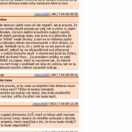
o zkusi drhnout treba nohy kartacem.Neni to moc
odpovědět
| #8 | 7.04.08 09:39
ráva
le diskuse úplně zase až tak nepatří, ale je pravda, že
va mohla sloužit pomalu po celý rok a všem, tj. nejen
 i školám, různým dalším kroužkům malých sportů
tě dobře pamatuju doby, kdy jsme si o tělocviku šli
a "hřiště" vedle škváry, a tam se to většinou spíše
 si náhodou někdo nezvrtnul kotník v těch dírách, co
jí. Nehledě na to, že v zimě by se ten povrch asi i
lácel", jelikož by na něj jezdili hrát své přípravné
 celýho širokýho okolí- ti všichni teď jezdí do Žďáru,
ně do Kutné Hory... Za pronájem umělky se platí
3000Kč za zápas, když to vezmeme tak, že hlavně
na nich hraje v podstatě od rána do večera, tak se ta
atnosti myslím celkem razantně snižuje...
wak
odpovědět
| #9 | 7.04.08 09:31
la trava
e pravdu, je by stalo za doplnění kdo defacto muze
 tráva není? Těžko to budou hokejisté.
nemůže být každý rok dobrý, léta hráli chotěbořští
 své lize, věřím že přistí rok bude lepší.
odpovědět
| #10 | 7.04.08 12:29
o zaplatí přestavbu ZUŠ, když si město opět nechalo
ezi prsty (resp. dotace se nestihla vyčerpat z důvodu
rojektu, který nepočítal s tím, že krov bude shnilý)?
a to bude odpovědný?