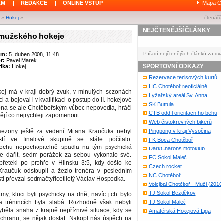
ÁM
|
REDAKCE
|
ONLINE VSTUP
Mapa C
»
Hokej
»
čtenářů
NEJČTENĚJŠÍ ČLÁNKY
mužského hokeje
Pořadí nejčtenějších článků za dv
um:
5. duben 2008, 11:48
or:
Pavel Marek
SPORTOVNÍ ODKAZY
ika:
Hokej
Rezervace tenisových kurtů
HC Chotěboř neoficiálně
ej má v kraji dobrý zvuk, v minulých sezonách
Lyžařský areál Sv. Anna
ci a bojoval i v kvalifikaci o postup do II. hokejové
SK Buttula
zona se ale Chotěbořským vůbec nepovedla, hráči
CTB oddíl orientačního běhu
tějí co nejrychleji zapomenout.
Web čistokrevných bikerů
sezony ještě za vedení Milana Kraučuka nebyl
Pingpong v kraji Vysočina
tí ve finalové skupině se stále počítalo.
FK Boca Chotěboř
rochu nepochopitelně spadla na tým psychická
DarkCharons motoklub
se dařit, sedm porážek za sebou vykonalo své.
FC Sokol Maleč
 přetekl po prohře v Hlinsku 3:5, kdy došlo ke
Czech rocket
raučuk odstoupil a žezlo trenéra v posledním
NC Chotěboř
sti převzal sedmačtyřicetiletý Václav Hospodka.
Volejbal Chotěboř - Muži (201
TJ Sokol Bezděkov
tmy, kluci byli psychicky na dně, navíc jich bylo
 trénincích byla slabá. Rozhodně však nebyli
TJ Sokol Maleč
yběla snaha z krajně nepříznivé situace, kdy se
Amatérská Hokejová Liga
záchranu, se nějak dostat. Nakopl nás úspěch na