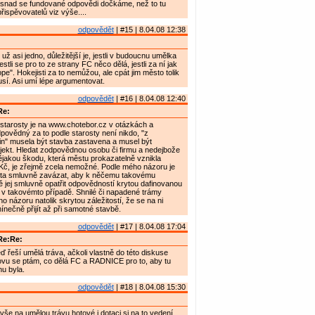
..snad se fundované odpovědi dočkáme, než to tu
řispěvovatelů viz výše....
odpovědět
| #15 | 8.04.08 12:38
 už asi jedno, důležitější je, jestli v budoucnu umělka
stli se pro to ze strany FC něco dělá, jestli za ní jak
pe". Hokejisti za to nemůžou, ale cpát jim město tolik
sí. Asi umí lépe argumentovat.
odpovědět
| #16 | 8.04.08 12:40
Re:
tarosty je na www.chotebor.cz v otázkách a
ovědný za to podle starosty není nikdo, "z
čin" musela být stavba zastavena a musel být
jekt. Hledat zodpovědnou osobu či firmu a nedejbože
jakou škodu, která městu prokazatelně vznikla
Kč, je zřejmě zcela nemožné. Podle mého názoru je
ta smluvně zavázat, aby k něčemu takovému
ě jej smluvně opatřit odpovědností krytou dafinovanou
 v takovémto případě. Shnilé či napadené trámy
o názoru natolik skrytou záležitostí, že se na ni
ečně přijít až při samotné stavbě.
odpovědět
| #17 | 8.04.08 17:04
Re:Re:
ď řeší umělá tráva, ačkoli vlastně do této diskuse
ovu se ptám, co dělá FC a RADNICE pro to, aby tu
u byla.
odpovědět
| #18 | 8.04.08 15:30
vše na umělou trávu hotové i dotaci si na to vedení