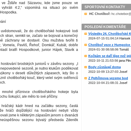
a ve Žďáře nad Sázavou, kde jsme pouze ve
SPORTOVNÍ KONTAKTY
h vyhráli 4:2,“ vzpomíná na situaci po svém
 Hospodka.
HC Chotěboř:
zc.liame@rob
vání
POSLEDNÍ KOMENTÁŘE
i uvědomovali, že do chotěbořské hokejové lodi
Výsledky 24. Chotěbořské Ko
ch stran, semkli se, začalo se bojovat a konečný
2024-07-15 01:04:14
Hansek
 záchrany se dostavil. Osu mužstva tvořili ti
, Vomela, Pavliš, Řehoř, Domkář, Kubát, dobře
Chotěboř veze z Humpolce b
mladí bratři Hospodkové, junior Hájek, Slavík a
2024-01-30 08:58:06
Tomáš
Kočkám se daří lépe než jejic
2022-10-11 21:53:56
jana Piln
hostování brodských juniorů v závěru sezony. „I
Body zůstávají doma
 nepovedené sezoně, je nutno klukům poděkovat
2022-10-09 13:27:03
Josef
výkony v deseti důležitých zápasech, kdy šlo o
znil chotěbořský kouč, který velel svým svěřenců
Z Pelhřimova vezeme bod
ech.
2022-10-04 21:08:31
Josef
 mnohé příznivce chotěbořského hokeje byla
ochu šokující, ale mělo to své příčiny.
 hráčský kádr hned na začátku sezony, častá
 že hráči dojíždějící na hostování nebyli vždy
povali jsme k některým zápasům jenom s dvanácti
í neúspěšnou sezonu bývalý předseda Zdeněk