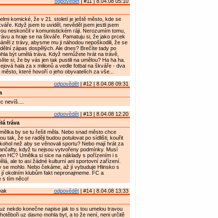
odpovědět
| #11 | 8.04.08 05:10
lmi komické, že v 21. století je ještě město, kde se
kváře. Když jsem to uviděl, nevěděl jsem jestli jsem
rou neskončil v komunistickém ráji. Nerozumím tomu,
ávu a hraje se na škváře. Pamatuju si, že jako prcek
něl z trávy, abysme mu ji náhodou nepoškodili, že se
edělní zápas dospělých. Ale dnes? Brečíte tady po
ohla být umělá tráva. Když nemůžete hrát na trávě,
íte si, že by vás jen tak pustili na umělou? Ha ha ha.
ová hala za x milionů a vedle fotbal na škváře - dva
město, které hovoří o jeho obyvatelích za vše...
odpovědět
| #12 | 8.04.08 09:31
a
c nevíš....
odpovědět
| #13 | 8.04.08 12:20
á tráva
ělka by se tu řešit měla. Nebo snad město chce
ou tak, že se raději budou potulovat po sídlišti, kouřit
alkohol než aby se věnovali sportu? Nebo mají hrát za
ančafty, když tu nejsou vytvořeny podmínky. Musí
en HC? Umělka si sice na náklady s pořízením i s
á, ale to asi žádné kulturní ani sportovní zařízení.
y se mohlo. Nebo čekáme, až jí vybuduje Hlinsko s
jí okolním klubům fakt nepronajmeme. FC a
 s tím něco!
wak
odpovědět
| #14 | 8.04.08 13:33
z nekdo konečne napise jak to s tou umelou travou
hotěboři uz davno mohla byt, a to že není, neni určitě