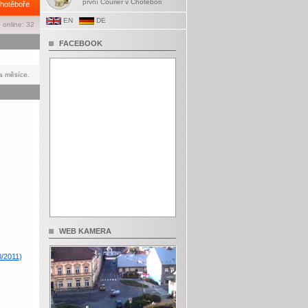
první Courier v Chotěboři
hotěboře
EN
DE
 online: 32
FACEBOOK
a měsíce.
WEB KAMERA
0/2011)