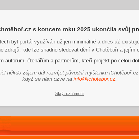
iChotěboř.cz s koncem roku 2025 ukončila svůj p
tech byl portál využíván už jen minimálně a dnes už existu
ne zdrojů, kde lze snadno sledovat dění v Chotěboři a jejím o
 autorům, čtenářům a partnerům, kteří projekt po celou dob
ěl někdo zájem dál rozvíjet původní myšlenku iChotěboř.cz
když se nám ozve na
info@ichotebor.cz
.
Skrýt oznámení