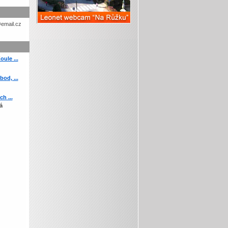
etohc.ch
ule ...
od, ...
h ...
á