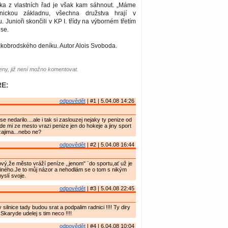
ka z vlastních řad je však kam sáhnout. „Máme
nickou základnu, všechna družstva hrají v
 Junioři skončili v KP I. třídy na výborném třetím
 se.
čkobrodského deníku. Autor Alois Svoboda.
ny, již není možno komentovat.
E:
odpovědět
| #1 | 5.04.08 14:26
 se nedarilo....ale i tak si zaslouzej nejaky ty penize od
jde mi ze mesto vrazi penize jen do hokeje a jiny sport
ajima...nebo ne?
odpovědět
| #2 | 5.04.08 16:44
ový,že město vráží peníze ,,jenom" ¨do sportu,ať už je
 jiného.Je to můj názor a nehodlám se o tom s nikým
yslí svoje.
odpovědět
| #3 | 5.04.08 22:45
y silnice tady budou srat a podpalim radnici !!!! Ty diry
 Skaryde udelej s tim neco !!!!
odpovědět
| #4 | 6.04.08 10:04