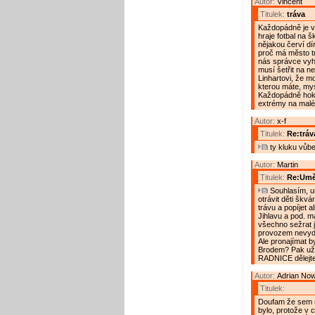
Autor:
Vincent
Titulek:
tráva
Každopádně je ve
hraje fotbal na š
nějakou červí dí
proč má město tr
nás správce vyhá
musí šetřit na n
Linhartovi, že m
kterou máte, mysl
Každopádně hokej
extrémy na malé 
Autor:
x-f
Titulek:
Re:tráv
ty kluku vůbe
Autor:
Martin
Titulek:
Re:Uměl
Souhlasím, um
otrávit děti škvár
trávu a popíjet 
Jihlavu a pod. m
všechno sežrat j
provozem nevyděl
Ale pronajímat b
Brodem? Pak už 
RADNICE dělejte
Autor:
Adrian No
Titulek:
Doufam že sem u
bylo, protože v c