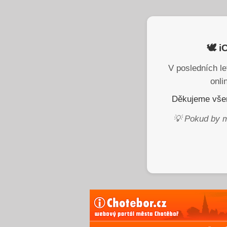
🕊️ 
V posledních le
onli
Děkujeme všem
💡 Pokud by m