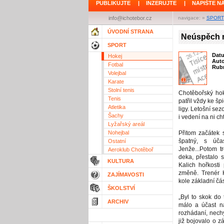
PUBLIKUJTE
|
INZERUJTE
|
NAPIŠTE N
info@ichotebor.cz
navigace: »
SPORT
ÚVODNÍ STRANA
Neúspěch 
SPORT
Dat
Hokej
Aut
Fotbal
Rubr
Volejbal
Karate
Stolní tenis
Chotěbořský hok
Tenis
patřil vždy ke špi
Atletika
ligy. Letošní se
Šachy
i vedení na ni ch
Lyžařský areál
Nohejbal
Přitom začátek 
špatný, s účas
Ostatní
Jenže...Potom t
Aeroklub Chotěboř
deka, přestalo 
KULTURA
Kalich hořkosti
změně. Trenér K
ZAJÍMAVOSTI
kole základní čá
ŠKOLSTVÍ
„Byl to skok do 
ARCHIV
málo a účast na
rozhádaní, nech
již bojovalo o 