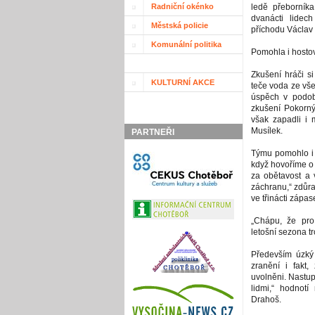
Radniční okénko
ledě přeborník
dvanácti lidec
Městská policie
příchodu Václav
Komunální politika
Pomohla i hosto
Zkušení hráči s
KULTURNÍ AKCE
teče voda ze vše
úspěch v podobě
zkušení Pokorný
však zapadli i 
Musílek.
PARTNEŘI
Týmu pomohlo i 
když hovoříme o
za obětavost a 
záchranu,“ zdůra
ve třinácti zápas
„Chápu, že pro
letošní sezona tr
Především úzký
zranění i fakt,
uvolněni. Nastu
lidmi,“ hodnot
Drahoš.