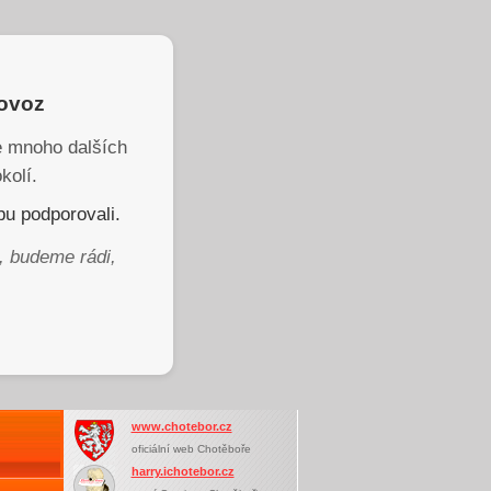
rovoz
je mnoho dalších
kolí.
u podporovali.
, budeme rádi,
www.chotebor.cz
oficiální web Chotěboře
harry.ichotebor.cz