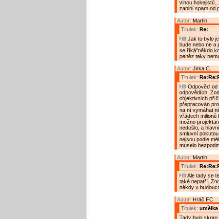
vinou hokejistů.
zaplní spam od p
Autor:
Martin
Titulek:
Re:
Jak to bylo je
bude nebo ne a je
se říká"někdo ko
peněz taky nemu
Autor:
Jirka C.
Titulek:
Re:Re:
Odpověď od s
odpovědích. Zodp
objektivních pří
přepracován pro
na ní vymáhat ně
vřádech milionů 
možno projektan
nedošlo, a hlavn
smluvní pokutou
nejsou podle méh
muselo bezpodmín
Autor:
Martin
Titulek:
Re:Re:
Ale tady se te
také nepatří. Zn
někdy v budoucn
Autor:
Hráč FC
Titulek:
umělka
Tady bylo skoro 