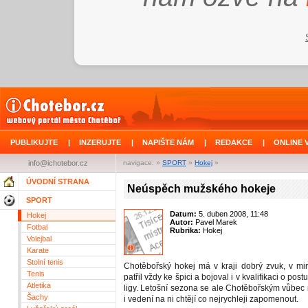
PUBLIKUJTE
|
INZERUJTE
|
NAPIŠTE NÁM
|
REDAKCE
|
ONLINE 
info@ichotebor.cz
navigace: »
SPORT
»
Hokej
»
ÚVODNÍ STRANA
Neúspěch mužského hokeje
SPORT
Datum:
5. duben 2008, 11:48
Hokej
Autor:
Pavel Marek
Fotbal
Rubrika:
Hokej
Volejbal
Karate
Stolní tenis
Chotěbořský hokej má v kraji dobrý zvuk, v m
Tenis
patřil vždy ke špici a bojoval i v kvalifikaci o post
Atletika
ligy. Letošní sezona se ale Chotěbořským vůbec 
Šachy
i vedení na ni chtějí co nejrychleji zapomenout.