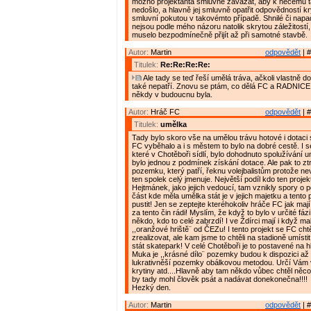
možno projektanta smluvně zavázat, aby k něčemu
nedošlo, a hlavně jej smluvně opatřit odpovědností k
smluvní pokutou v takovémto případě. Shnilé či nap
nejsou podle mého názoru natolik skrytou záležitostí,
muselo bezpodmínečně přijít až při samotné stavbě.
Autor:
Martin
odpovědět
| #
Titulek:
Re:Re:Re:Re:
Ale tady se teď řeší umělá tráva, ačkoli vlastně do
také nepatří. Znovu se ptám, co dělá FC a RADNICE 
někdy v budoucnu byla.
Autor:
Hráč FC
odpovědět
| #
Titulek:
umělka
Tady bylo skoro vše na umělou trávu hotové i dotaci 
FC vyběhalo a i s městem to bylo na dobré cestě. I s
které v Chotěboři sídlí, bylo dohodnuto spolužívání u
bylo jednou z podmínek získání dotace. Ale pak to zt
pozemku, který patří, řeknu volejbalistům protože ne
ten spolek celý jmenuje. Největší podíl kdo ten projek
Hejtmánek, jako jejich vedoucí, tam vznikly spory o
část kde měla umělka stát je v jejich majetku a tent
pustit! Jen se zeptejte kteréhokoliv hráče FC jak ma
za tento čin rádi! Myslím, že když to bylo v určité fáz
někdo, kdo to celé zabrzdí! I ve Ždírci mají i když ma
,,oranžové hriště¨ od ČEZu! I tento projekt se FC cht
zrealizovat, ale kam jsme to chtěli na stadioně umíst
stát skatepark! V celé Chotěboři je to postavené na hl
Muka je ,,krásné dílo¨ pozemky budou k dispozici až v
lukrativněší pozemky obálkovou metodou. Určí Vám v
krytiny atd....Hlavně aby tam někdo vůbec chtěl něco s
by tady mohl člověk psát a nadávat donekonečna!!!!
Hezký den.
Autor:
Martin
odpovědět
| #