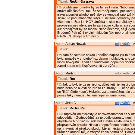
Titulek:
Re:Umělá tráva
Souhlasím, umělka by se tu řešit měla. Nebo sna
otrávit děti škvárou tak, že se raději budou potulovat po
trávu a popíjet alkohol než aby se věnovali sportu? N
Jihlavu a pod. mančafty, když tu nejsou vytvořeny p
všechno sežrat jen HC? Umělka si sice na náklady s 
provozem nevydělá, ale to asi žádné kulturní ani spor
Ale pronajímat by se mohlo. Nebo čekáme, až jí vybu
Brodem? Pak už jí okolním klubům fakt nepronajmem
RADNICE dělejte s tím něco!
Autor:
Adrian Nowak
odpovědět
| #
Titulek:
Doufam že sem uz nekdo konečne napise jak to s to
bylo, protože v chotěboři uz davno mohla byt, a to že 
vinou hokejistů...snad se fundované odpovědi dočkám
zaplní spam od přispěvovatelů viz výše....
Autor:
Martin
odpovědět
| #
Titulek:
Re:
Jak to bylo je už asi jedno, důležitější je, jestli 
bude nebo ne a jestli se pro to ze strany FC něco dělá,
se říká"někdo kope". Hokejisti za to nemůžou, ale cpá
peněz taky nemusí. Asi umí lépe argumentovat.
Autor:
Jirka C.
odpovědět
| #
Titulek:
Re:Re:Re:
Odpověď od starosty je na www.chotebor.cz v ot
odpovědích. Zodpovědný za to podle starosty není ni
objektivních příčin" musela být stavba zastavena a m
přepracován projekt. Hledat zodpovědnou osobu či f
na ní vymáhat nějakou škodu, která městu prokazate
vřádech milionů Kč, je zřejmě zcela nemožné. Podle