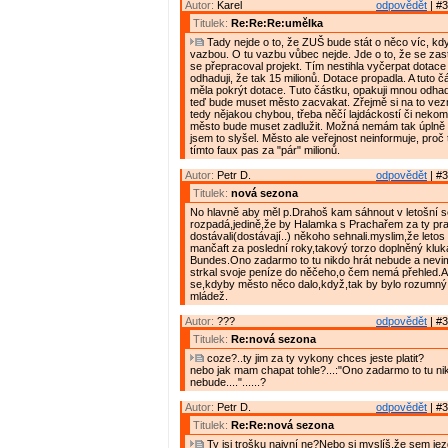
Autor:
Karel
odpovědět
| #3
Titulek:
Re:Re:Re:umělka
Tady nejde o to, že ZUŠ bude stát o něco víc, kd
vazbou. O tu vazbu vůbec nejde. Jde o to, že se zast
se přepracoval projekt. Tím nestihla vyčerpat dotace 
odhaduji, že tak 15 milionů. Dotace propadla. A tuto č
měla pokrýt dotace. Tuto částku, opakuji mnou odhad
teď bude muset město zacvakat. Zřejmě si na to ve
tedy nějakou chybou, třeba něčí lajdáckostí či nekom
město bude muset zadlužit. Možná nemám tak úplně p
jsem to slyšel. Město ale veřejnost neinformuje, proč 
tímto faux pas za "pár" milionů.
Autor:
Petr D.
odpovědět
| #3
Titulek:
nová sezona
No hlavně aby měl p.Drahoš kam sáhnout v letošní 
rozpadá,jedině,že by Halamka s Prachařem za ty pr
dostávali(dostávají..) někoho sehnali.myslim,že letos
mančaft za poslední roky,takový torzo doplněný klu
Bundes.Ono zadarmo to tu nikdo hrát nebude a nevi
strkal svoje peníze do něčeho,o čem nemá přehled.A 
se,kdyby město něco dalo,když,tak by bylo rozumný
mládež.
Autor:
???
odpovědět
| #3
Titulek:
Re:nová sezona
coze?..ty jim za ty vykony chces jeste platit?
nebo jak mam chapat tohle?...:"Ono zadarmo to tu ni
nebude...."......?
Autor:
Petr D.
odpovědět
| #3
Titulek:
Re:Re:nová sezona
Ty jsi trošku naivní ne?Nebo si myslíš,že sem jezd