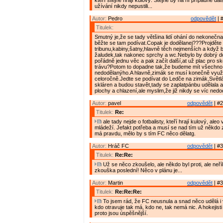
kteří stejně hrají kulový. Stejně by na ní případné da
užívání nikdy nepustili...
Autor:
Pedro
odpovědět
| 
Titulek:
Smutný je,že se tady většina lidí ohání do nekonečn
běžte se tam podívat.Copak je dodělanej???Projděte 
tribunu,kabiny,šatny,hlavně těch nejmenších a když b
žaludek,tak nakonec sprchy a wc.Nebylo by dobrý do
pořádně jednu věc a pak začít další,at už plac pro sk
trávu?Potom to dopadne tak,že budeme mít všechno
nedodělanýho.A hlavně,zimák se musí konečně využ
celoročně.Jedte se podívat do Ledče na zimák,Světl
skláren a budou stavět,tady se zaplatpánbu udělala 
plochy a chlazení,ale myslim,že již nikdy se víc nedo
Autor:
pavel
odpovědět
| #2
Titulek:
Re:
ale tady nejde o fotbalisty, kteří hrají kulový, aleo
mládeží. Jefakt potřeba a musí se nad tím už někdo 
má pravdu, mělo by s tím FC něco dělatg.
Autor:
Hráč FC
odpovědět
| #3
Titulek:
Re:Re:
Už se něco zkoušelo, ale někdo byl proti, ale neří
zkouška poslední! Něco v plánu je...
Autor:
Martin
odpovědět
| #3
Titulek:
Re:Re:Re:
To jsem rád, že FC neusnula a snad něco udělá i
kdo otravuje tak má, kdo ne, tak nemá nic. A hokejisti 
proto jsou úspěšnější.