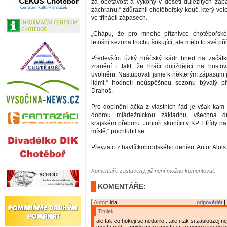
za obětavost a výkony v deseti důležitých záp
záchranu,“ zdůraznil chotěbořský kouč, který ve
ve třinácti zápasech.
„Chápu, že pro mnohé příznivce chotěbořsk
letošní sezona trochu šokující, ale mělo to své pří
Především úzký hráčský kádr hned na začátk
zranění i fakt, že hráči dojíždějící na hosto
uvolněni. Nastupovali jsme k některým zápasům 
lidmi,“ hodnotí neúspěšnou sezonu bývalý 
Drahoš.
Pro doplnění áčka z vlastních řad je však ka
dobrou mládežnickou základnu, všechna dr
krajském přeboru. Junioři skončili v KP I. třídy n
místě,“ pochlubil se.
Převzato z havlíčkobrodského deníku. Autor Aloi
Komentáře zastaveny, již není možno komentovat.
KOMENTÁŘE:
Autor:
ida
odpovědět
|
Titulek:
ale tak co hokeji se nedarilo....ale i tak si zaslouzej 