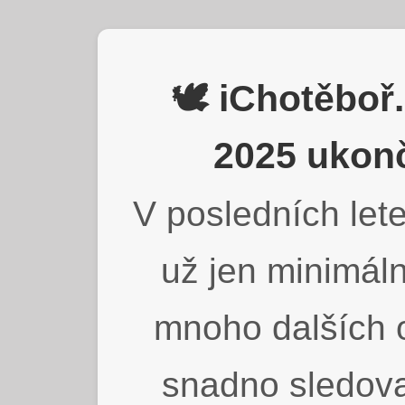
🕊️ iChotěbo
2025 ukonč
V posledních lete
už jen minimáln
mnoho dalších o
snadno sledova