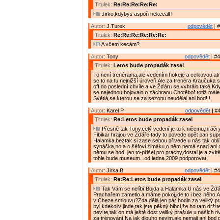
Titulek:
Re:Re:Re:Re:Re:
Jirko,kdybys aspoň nekecal!!
Autor:
J.Turek
odpovědět
| #
Titulek:
Re:Re:Re:Re:Re:Re:
A včem kecám?
Autor:
Tony
odpovědět
| #4
Titulek:
Letos bude propadák zase!
To není trenérama,ale vedením hokeje a celkovou at
se to na tu nejnižší úroveň.Ale za trenéra Kraučuka s
off do poslední chvíle a ve Žďáru se vyhrálo také.Kdy
se najednou bojovalo o záchranu.Chotěboř totiž mále
Světlá,se kterou se za sezonu neudělal ani bod!!!
Autor:
Karel P.
odpovědět
| #4
Titulek:
Re:Letos bude propadák zase!
Přesně tak Tony,celý vedení je tu k ničemu,hráči 
Fibikar hrajou ve Žďáře,tady to povede opět pan supe
Halamka,beztak si zase sebou přivede u nás tak obl
synáčka,no a o šéfovi zimáku,o něm nemá snad ani
němu se hodí jen to-přišel pro prachy,dostal je a zvítě
tohle bude museum...od ledna 2009 podporovat.
Autor:
Jirka B.
odpovědět
| #4
Titulek:
Re:Re:Letos bude propadák zase!
Tak Vám se nelíbí Bojda a Halamka.U nás ve Žďá
Prachařem zametlo a máme pokoj,jde to i bez něho.A
v Cheze smlouvu?Zda dělá jen pár hodin za veliký p
byl kdekoliv jinde,tak jste pěkný blbci,že ho tam drží
nevíte,tak on má ještě dost veliký prašule u našich r
za trénování.Na jak dlouho nevim,ale nemaji ani bod