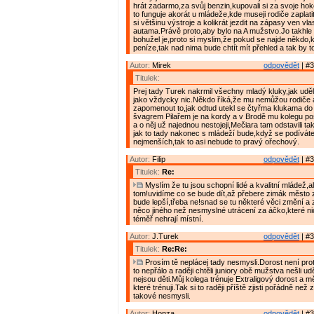
hrát zadarmo,za svůj benzin,kupovali si za svoje hok
to funguje akorát u mládeže,kde museji rodiče zaplati
si většinu výstroje a kolikrát jezdit na zápasy ven vl
autama.Právě proto,aby bylo na A mužstvo.Jo takhle 
bohužel je,proto si myslim,že pokud se najde někdo,
peníze,tak nad nima bude chtít mít přehled a tak by t
Autor:
Mirek
odpovědět
| #3
Titulek:
Prej tady Turek nakrmil všechny mladý kluky,jak udě
jako vždycky nic.Někdo říká,že mu nemůžou rodiče 
zapomenout to,jak odtud utekl se čtyřma klukama do
švagrem Pilařem je na kordy a v Brodě mu kolegu pos
a o něj už najednou nestojeji,Mečiara tam odstavili t
jak to tady nakonec s mládeží bude,když se podíváte
nejmenších,tak to asi nebude to pravý ořechový.
Autor:
Filip
odpovědět
| #3
Titulek:
Re:
Myslím že tu jsou schopní lidé a kvalitní mládež,al
tom!uvidíme co se bude dít,až přebere zimák město za
bude lepší,třeba ne!snad se tu některé věci změní a z
něco jiného než nesmyslné utrácení za áčko,které nic
téměř nehrají místní.
Autor:
J.Turek
odpovědět
| #3
Titulek:
Re:Re:
Prosím tě neplácej tady nesmysli.Dorost není proto
to nepřálo a raději chtěli juniory obě mužstva nešli u
nejsou děti.Můj kolega trénuje Extraligový dorost a mě
které trénuji.Tak si to raději příště zjisti pořádně než
takové nesmysli.
Autor:
Honza
odpovědět
| #3