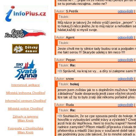
mesta ne?.....prijde mi ze mesto vrazi penize jen do h
se tu pomalu nezajima...nebo ne?
Autor:
S.Petrlík
odpovědět
|
Titulek:
Můj názor je takový,že město vráží peníze ,,jenom" ¨
to hokej,či něco jiného.Je to můj názor a nehodlám s
hádat,každý si myslí svoje.
Autor:
Agent
odpovědět
|
Titulek:
Jeste chvili me ty silnice tady budou srat a podpalim ra
me fakt serou !!! Skaryde udelej s tim neco !!!!
Autor:
Pepan
odpovědět
|
Titulek:
Re:
Správně, na kraj se vy... a díry si zalepme sami !!
Autor:
snow
odpovědět
|
Titulek:
hokej
Internetové aplikace
jenom jsem zvědav jak to s doplněním mužstva "dob
Městská knihovna Chotěboř
základnou" bude doopravdy.jestli zase všichni skonč
lize tak už by to bylo zralý dát někomu pořádně přes 
Informační centrum Chotěboř
Autor:
Ruda
odpovědět
|
Městská policie Chotěboř
Titulek:
Re:
Souhlasím, že se cpe spousta peněz do hokeje. 
Záhady a tajemno
hovořilo o vybudování umělé trávy a výsledek? Cho
Milan Knob
jezdí hrát do Vepříkova. Není to trochu trapné? Nemě
radnice zamyslet? Přitom mladší přípravka získala ti
Fotografie z Chotěbořska
přeborníka a mladší žáci jsou v současné době také 
Milan Knob
ale podmínky jsou zde takové, že to mnohé odradí a 