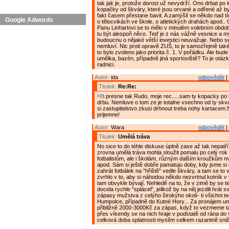
tak jak je, protože dorost už nevydrží. Ono drbat po
kopačky od škváry, které jsou orvané a odřené až by 
fakt časem přestane bavit. A zamýšlí se někdo nad t
Google Adwords
o tělocvikách ve škole, o atletických drahách apod.. 
Panu Linhartovi se to mělo v minulém volebním obdob
tu být alespoň něco. Teď je z nás vážně vesnice a my
budoucnu o nějaké větší investici neuvažuje. Nebo s
nemluví. Nic proti opravě ZUŠ, to je samozřejmě také
to bylo zvoleno jako priorita č. 1. V pořádku. Ale bude
umělka, bazén, případně jiná sportoviště? To je otáz
radnici.
Autor:
ida
odpovědět
|
Titulek:
Re:Re:
presne tak Rudo, moje rec.....sam ty kopacky po
drbu. Nemluve o tom ze je totalne vsechno od ty skv
si zastupitelstvo zkusi drhnout treba nohy kartacem.
prijemne!
Autor:
Wara
odpovědět
|
Titulek:
Umělá tráva
No sice to do téhle diskuse úplně zase až tak nepatří,
zrovna umělá tráva mohla sloužit pomalu po celý rok 
fotbalistům, ale i školám, různým dalším kroužkům m
apod. Sám si ještě dobře pamatuju doby, kdy jsme si o
zahrát fotbálek na "hřiště" vedle škváry, a tam se to 
zvrhlo v to, aby si náhodou někdo nezvrtnul kotník v 
tam obvykle bývají. Nehledě na to, že v zimě by se te
docela rychle "splácel", jelikož by na něj jezdili hrát 
zápasy mužstva z celýho širokýho okolí- ti všichni t
Humpolce, případně do Kutné Hory... Za pronájem um
přibližně 2000-3000Kč za zápas, když to vezmeme t
přes víkendy se na nich hraje v podstatě od rána do 
celková doba splatnosti myslím celkem razantně snižu