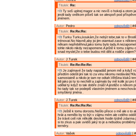
Titulek:
Re:
Ty seš uplnej magor a nic nevíš o hokeji a otom ja
jestli tady oněkom píšeš tak se alespoň pod příspěve
jménem.
Autor:
Pedro
odpovědět
| #4
Titulek:
Re:Re:Re:
Turku Turku,koukám,že nebýt tebe,tak to v Brod
trénovat.No hlavně,aby jsi jim otamtud zase s někte
někam nepřeběhnul,jako tomu bylo tady.A nezapomeň,
tohle nikdo nikdy nezapomene.A ještě k tomu zájmu o 
snad myslel,že o tebe budou mít děti a rodiče zájem?
Autor:
J.Turek
odpovědět
| #4
Titulek:
Re:Re:Re:Re:
Je zajímavé že tady napadáš jenom mě a když ro
předtím odešli jiní tak to za vinu nikomu nedáváte?Klu
samostatně a nikdo je tam ne odtah.Většina kluků ten
lidi jako jsi ty to nechtěl a zajímalo by mě kolik jsi pr
udělal ty když to tak dobře znáš! A jestliže o někom 
ho tady tak se podepiš vlastním jménem a neschováv
smyšlený jména .
Autor:
J.Turek
odpovědět
| #4
Titulek:
Re:Re:Re:Re:
Ještě k tomu dorostu.Nešlo přece o mě ale o to ab
hrát a nemělo by to být v zájmu mém ale celého oddílu
že trávit celí rok několik desítek hodin týdně zdarma
si to zkus a pak uvidíš jaký to je a nebudou problém
ternéry.
Autor:
Vašek
odpovědět
| #