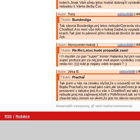
kolech.Jinak Vám přeju letos hodně dobrejch výsledk
nebudou s Váma derby.Čus.
Autor:
Tony
odpovědět
| #4
Titulek:
Bundesliga
Tak slavná Bundesliga prý letos nebude!Opravdu skv
Chotěboř.A to není vše-info o hokeji žádné,to vypadá 
krach.Tak jste to pánové přeci dokázali dovést do ab
ček.
Autor:
Nerozumim hokeji :)
odpovědět
| #4
Titulek:
Re:Re:Letos bude propadák zase!
myslim ze pan "super" trener Halamka byl pro va
super protoze jen za nej jste meli aspon vysledky co
neda rict :)))) kde je nejaky vdek krupani ? ;)
Autor:
Jirka B.
odpovědět
| #
Titulek:
Prachař
Tak jsem u nás na zimáku slyšel,že u sousedů ve Ve
Bojda Prachařu,no snad jako sám,ale skutečnost je 
postavení v tabulce jiná.A u vás v Chotěboři asi taky
nebude,prej má zajímavej kšeft v Pelhřimově,tak se
zbavíte taky.Jenom se divim,že jste ho dávno nevyhod
Komentáře zastaveny, již není možno komentovat.
RSS
|
Redakce