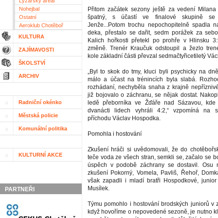
Lyžařský areál
Nohejbal
Přitom začátek sezony ještě za vedení Milana
špatný, s účastí ve finalové skupině se s
Ostatní
Jenže...Potom trochu nepochopitelně spadla n
Aeroklub Chotěboř
deka, přestalo se dařit, sedm porážek za seb
KULTURA
Kalich hořkosti přetekl po prohře v Hlinsku 3
změně. Trenér Kraučuk odstoupil a žezlo tren
ZAJÍMAVOSTI
kole základní části převzal sedmačtyřicetiletý V
ŠKOLSTVÍ
„Byl to skok do tmy, kluci byli psychicky na dně
ARCHIV
málo a účast na trénincích byla slabá. Rozho
rozhádaní, nechyběla snaha z krajně nepříznivé
již bojovalo o záchranu, se nějak dostat. Nako
Radniční okénko
ledě přeborníka ve Žďáře nad Sázavou, kde
dvanácti lidech vyhráli 4:2,“ vzpomíná na 
Městská policie
příchodu Václav Hospodka.
Komunální politika
Pomohla i hostování
Zkušení hráči si uvědomovali, že do chotěbořs
KULTURNÍ AKCE
teče voda ze všech stran, semkli se, začalo se 
úspěch v podobě záchrany se dostavil. Osu mu
zkušení Pokorný, Vomela, Pavliš, Řehoř, Domk
však zapadli i mladí bratři Hospodkové, junior
Musílek.
PARTNEŘI
Týmu pomohlo i hostování brodských juniorů v z
když hovoříme o nepovedené sezoně, je nutno 