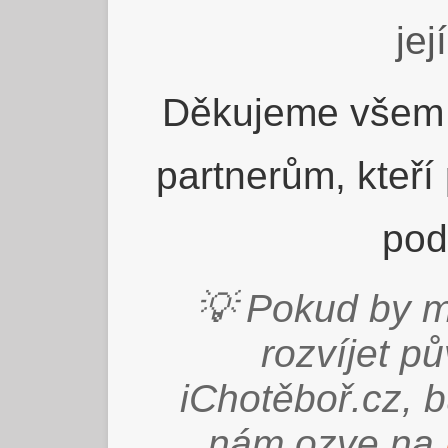
jej
Děkujeme všem 
partnerům, kteří
pod
💡 Pokud by m
rozvíjet p
iChotěboř.cz, 
nám ozve na