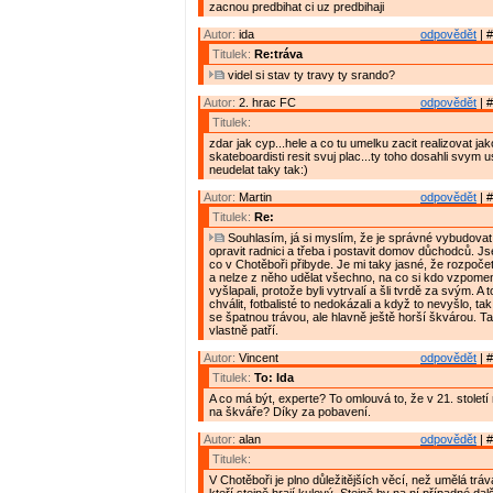
zacnou predbihat ci uz predbihaji
Autor:
ida
odpovědět
| #
Titulek:
Re:tráva
videl si stav ty travy ty srando?
Autor:
2. hrac FC
odpovědět
| #
Titulek:
zdar jak cyp...hele a co tu umelku zacit realizovat jako
skateboardisti resit svuj plac...ty toho dosahli svym us
neudelat taky tak:)
Autor:
Martin
odpovědět
| #
Titulek:
Re:
Souhlasím, já si myslím, že je správné vybudovat
opravit radnici a třeba i postavit domov důchodců. Js
co v Chotěboři přibyde. Je mi taky jasné, že rozpoče
a nelze z něho udělat všechno, na co si kdo vzpomene
vyšlapali, protože byli vytrvalí a šli tvrdě za svým. A 
chválit, fotbalisté to nedokázali a když to nevyšlo, tak
se špatnou trávou, ale hlavně ještě horší škvárou. T
vlastně patří.
Autor:
Vincent
odpovědět
| #
Titulek:
To: Ida
A co má být, experte? To omlouvá to, že v 21. století 
na škváře? Díky za pobavení.
Autor:
alan
odpovědět
| #
Titulek:
V Chotěboři je plno důležitějších věcí, než umělá tráva