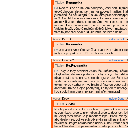
Titulek:
Re:umělka
Nevím, kdo se na tom podepsal, jestli pan Hejtmán
tělovýchovou, ale asi se musí otravovat i nadále, jin
je možné, že pár skejťáků si dokáže prosadit skejtpark
nic? Boží Muka je sice také ukázka, ale stavět nechci
ani to 3.čtvrtletí, třeba je to jen fáma. Ale fakt se o t
nevím. Hráči i funkcionáře, sepište nějaké petice a p
Všichni hráči, včetně rodičů mládežnických mužstev 
vám to jistě rádi podepíší. Ale musí se něco dělat!
Autor:
Petr D.
odpovědět
| 
Titulek:
Re:umělka
Jo pan slavnej tělocvikář a dealer Hejtmánek,to 
tady zbejvaji akorát.....No však všichni víte.
Autor:
Hráč FC
odpovědět
| #
Titulek:
Re:Re:umělka
Taky je tady problém v tom ,že umělka stojí několi
skejtparku, ale zase je dobré, že by to využilo daleko 
nějakej plácek na prkna s kolečkama. A taky že opra
vyjde na pár milionů navíc oproti původnímu rozpočtu
celou novou vazbu. A myslím že si finance vyčerpají
dopředu! Takže stejně pochybuji, že by do té umělky
jít o spolufinancování, to jsem nahoře nenapsal!
Autor:
Ketiv
odpovědět
| #
Titulek:
zavist
Nechapu jednu vec tady v chote se pro nekoho neco
ozvou hlasy, proc to pro nej delaj,proc to delaj tak, je 
neudelaj radsi tohle, to je mnohem lepsi. Podle me by s
aby doslo k rozvoji vsech odvetvi a ne si hazet klack
zavidet si, ze jim nekdo neco udelal ci ne.Protoze s t
bude Chotebor furt jedna velka prdel s prominutim. A