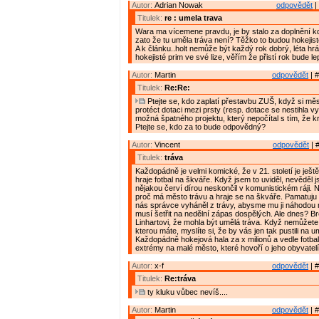
Autor:
Adrian Nowak
odpovědět
|
Titulek:
re : umela trava
Wara ma vícemene pravdu, je by stalo za doplnění 
zato že tu uměla tráva není? Těžko to budou hokejist
A k článku..holt nemůže být každý rok dobrý, léta hrál
hokejisté prim ve své lize, věřím že přistí rok bude le
Autor:
Martin
odpovědět
| #
Titulek:
Re:Re:
Ptejte se, kdo zaplatí přestavbu ZUŠ, když si mě
protéct dotaci mezi prsty (resp. dotace se nestihla 
možná špatného projektu, který nepočítal s tím, že k
Ptejte se, kdo za to bude odpovědný?
Autor:
Vincent
odpovědět
| 
Titulek:
tráva
Každopádně je velmi komické, že v 21. století je ješt
hraje fotbal na škváře. Když jsem to uviděl, nevěděl j
nějakou červí dírou neskončil v komunistickém ráji.
proč má město trávu a hraje se na škváře. Pamatuju 
nás správce vyháněl z trávy, abysme mu ji náhodou n
musí šetřit na nedělní zápas dospělých. Ale dnes? Br
Linhartovi, že mohla být umělá tráva. Když nemůžete 
kterou máte, myslíte si, že by vás jen tak pustili na 
Každopádně hokejová hala za x milionů a vedle fotba
extrémy na malé město, které hovoří o jeho obyvatelí
Autor:
x-f
odpovědět
| #
Titulek:
Re:tráva
ty kluku vůbec nevíš....
Autor:
Martin
odpovědět
| #