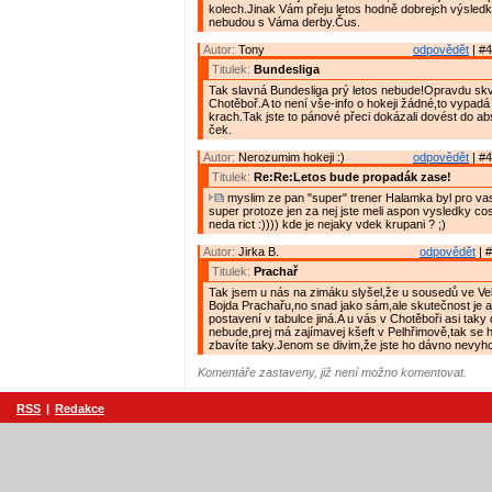
kolech.Jinak Vám přeju letos hodně dobrejch výsledk
nebudou s Váma derby.Čus.
Autor:
Tony
odpovědět
| #4
Titulek:
Bundesliga
Tak slavná Bundesliga prý letos nebude!Opravdu skv
Chotěboř.A to není vše-info o hokeji žádné,to vypadá 
krach.Tak jste to pánové přeci dokázali dovést do ab
ček.
Autor:
Nerozumim hokeji :)
odpovědět
| #4
Titulek:
Re:Re:Letos bude propadák zase!
myslim ze pan "super" trener Halamka byl pro va
super protoze jen za nej jste meli aspon vysledky co
neda rict :)))) kde je nejaky vdek krupani ? ;)
Autor:
Jirka B.
odpovědět
| #
Titulek:
Prachař
Tak jsem u nás na zimáku slyšel,že u sousedů ve Ve
Bojda Prachařu,no snad jako sám,ale skutečnost je 
postavení v tabulce jiná.A u vás v Chotěboři asi taky
nebude,prej má zajímavej kšeft v Pelhřimově,tak se
zbavíte taky.Jenom se divim,že jste ho dávno nevyhod
Komentáře zastaveny, již není možno komentovat.
RSS
|
Redakce