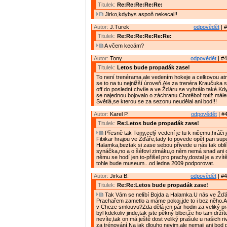
Titulek:
Re:Re:Re:Re:Re:
Jirko,kdybys aspoň nekecal!!
Autor:
J.Turek
odpovědět
| #
Titulek:
Re:Re:Re:Re:Re:Re:
A včem kecám?
Autor:
Tony
odpovědět
| #4
Titulek:
Letos bude propadák zase!
To není trenérama,ale vedením hokeje a celkovou at
se to na tu nejnižší úroveň.Ale za trenéra Kraučuka s
off do poslední chvíle a ve Žďáru se vyhrálo také.Kdy
se najednou bojovalo o záchranu.Chotěboř totiž mále
Světlá,se kterou se za sezonu neudělal ani bod!!!
Autor:
Karel P.
odpovědět
| #4
Titulek:
Re:Letos bude propadák zase!
Přesně tak Tony,celý vedení je tu k ničemu,hráči 
Fibikar hrajou ve Žďáře,tady to povede opět pan supe
Halamka,beztak si zase sebou přivede u nás tak obl
synáčka,no a o šéfovi zimáku,o něm nemá snad ani
němu se hodí jen to-přišel pro prachy,dostal je a zvítě
tohle bude museum...od ledna 2009 podporovat.
Autor:
Jirka B.
odpovědět
| #4
Titulek:
Re:Re:Letos bude propadák zase!
Tak Vám se nelíbí Bojda a Halamka.U nás ve Žďá
Prachařem zametlo a máme pokoj,jde to i bez něho.A
v Cheze smlouvu?Zda dělá jen pár hodin za veliký p
byl kdekoliv jinde,tak jste pěkný blbci,že ho tam drží
nevíte,tak on má ještě dost veliký prašule u našich r
za trénování.Na jak dlouho nevim,ale nemaji ani bod