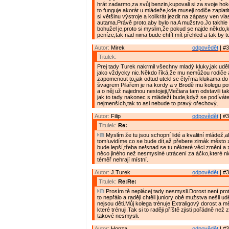
hrát zadarmo,za svůj benzin,kupovali si za svoje hok
to funguje akorát u mládeže,kde museji rodiče zaplati
si většinu výstroje a kolikrát jezdit na zápasy ven vl
autama.Právě proto,aby bylo na A mužstvo.Jo takhle 
bohužel je,proto si myslim,že pokud se najde někdo,
peníze,tak nad nima bude chtít mít přehled a tak by t
Autor:
Mirek
odpovědět
| #3
Titulek:
Prej tady Turek nakrmil všechny mladý kluky,jak udě
jako vždycky nic.Někdo říká,že mu nemůžou rodiče 
zapomenout to,jak odtud utekl se čtyřma klukama do
švagrem Pilařem je na kordy a v Brodě mu kolegu pos
a o něj už najednou nestojeji,Mečiara tam odstavili t
jak to tady nakonec s mládeží bude,když se podíváte
nejmenších,tak to asi nebude to pravý ořechový.
Autor:
Filip
odpovědět
| #3
Titulek:
Re:
Myslím že tu jsou schopní lidé a kvalitní mládež,al
tom!uvidíme co se bude dít,až přebere zimák město za
bude lepší,třeba ne!snad se tu některé věci změní a z
něco jiného než nesmyslné utrácení za áčko,které nic
téměř nehrají místní.
Autor:
J.Turek
odpovědět
| #3
Titulek:
Re:Re:
Prosím tě neplácej tady nesmysli.Dorost není proto
to nepřálo a raději chtěli juniory obě mužstva nešli u
nejsou děti.Můj kolega trénuje Extraligový dorost a mě
které trénuji.Tak si to raději příště zjisti pořádně než
takové nesmysli.
Autor:
Honza
odpovědět
| #3