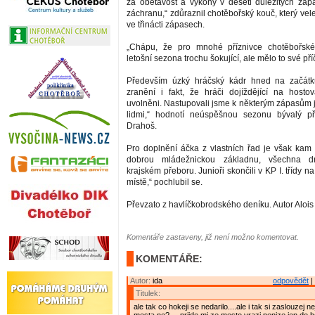
za obětavost a výkony v deseti důležitých záp
záchranu,“ zdůraznil chotěbořský kouč, který ve
ve třinácti zápasech.
„Chápu, že pro mnohé příznivce chotěbořsk
letošní sezona trochu šokující, ale mělo to své pří
Především úzký hráčský kádr hned na začátk
zranění i fakt, že hráči dojíždějící na hosto
uvolněni. Nastupovali jsme k některým zápasům 
lidmi,“ hodnotí neúspěšnou sezonu bývalý 
Drahoš.
Pro doplnění áčka z vlastních řad je však ka
dobrou mládežnickou základnu, všechna dr
krajském přeboru. Junioři skončili v KP I. třídy n
místě,“ pochlubil se.
Převzato z havlíčkobrodského deníku. Autor Aloi
Komentáře zastaveny, již není možno komentovat.
KOMENTÁŘE:
Autor:
ida
odpovědět
|
Titulek:
ale tak co hokeji se nedarilo....ale i tak si zaslouzej 