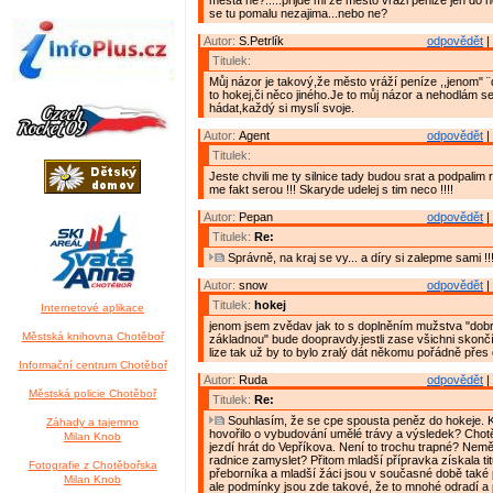
mesta ne?.....prijde mi ze mesto vrazi penize jen do h
se tu pomalu nezajima...nebo ne?
Autor:
S.Petrlík
odpovědět
|
Titulek:
Můj názor je takový,že město vráží peníze ,,jenom" ¨
to hokej,či něco jiného.Je to můj názor a nehodlám s
hádat,každý si myslí svoje.
Autor:
Agent
odpovědět
|
Titulek:
Jeste chvili me ty silnice tady budou srat a podpalim ra
me fakt serou !!! Skaryde udelej s tim neco !!!!
Autor:
Pepan
odpovědět
|
Titulek:
Re:
Správně, na kraj se vy... a díry si zalepme sami !!
Autor:
snow
odpovědět
|
Titulek:
hokej
Internetové aplikace
jenom jsem zvědav jak to s doplněním mužstva "dob
Městská knihovna Chotěboř
základnou" bude doopravdy.jestli zase všichni skonč
lize tak už by to bylo zralý dát někomu pořádně přes 
Informační centrum Chotěboř
Autor:
Ruda
odpovědět
|
Městská policie Chotěboř
Titulek:
Re:
Souhlasím, že se cpe spousta peněz do hokeje. 
Záhady a tajemno
hovořilo o vybudování umělé trávy a výsledek? Cho
Milan Knob
jezdí hrát do Vepříkova. Není to trochu trapné? Nemě
radnice zamyslet? Přitom mladší přípravka získala ti
Fotografie z Chotěbořska
přeborníka a mladší žáci jsou v současné době také 
Milan Knob
ale podmínky jsou zde takové, že to mnohé odradí a 