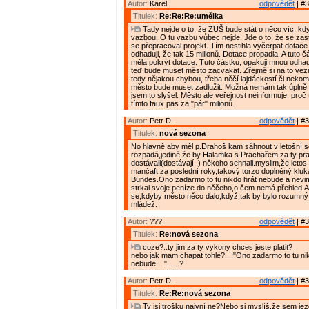
Autor:
Karel
odpovědět
| #3
Titulek:
Re:Re:Re:umělka
Tady nejde o to, že ZUŠ bude stát o něco víc, kd
vazbou. O tu vazbu vůbec nejde. Jde o to, že se zast
se přepracoval projekt. Tím nestihla vyčerpat dotace 
odhaduji, že tak 15 milionů. Dotace propadla. A tuto č
měla pokrýt dotace. Tuto částku, opakuji mnou odhad
teď bude muset město zacvakat. Zřejmě si na to ve
tedy nějakou chybou, třeba něčí lajdáckostí či nekom
město bude muset zadlužit. Možná nemám tak úplně p
jsem to slyšel. Město ale veřejnost neinformuje, proč 
tímto faux pas za "pár" milionů.
Autor:
Petr D.
odpovědět
| #3
Titulek:
nová sezona
No hlavně aby měl p.Drahoš kam sáhnout v letošní 
rozpadá,jedině,že by Halamka s Prachařem za ty pr
dostávali(dostávají..) někoho sehnali.myslim,že letos
mančaft za poslední roky,takový torzo doplněný klu
Bundes.Ono zadarmo to tu nikdo hrát nebude a nevi
strkal svoje peníze do něčeho,o čem nemá přehled.A 
se,kdyby město něco dalo,když,tak by bylo rozumný
mládež.
Autor:
???
odpovědět
| #3
Titulek:
Re:nová sezona
coze?..ty jim za ty vykony chces jeste platit?
nebo jak mam chapat tohle?...:"Ono zadarmo to tu ni
nebude...."......?
Autor:
Petr D.
odpovědět
| #3
Titulek:
Re:Re:nová sezona
Ty jsi trošku naivní ne?Nebo si myslíš,že sem jezd