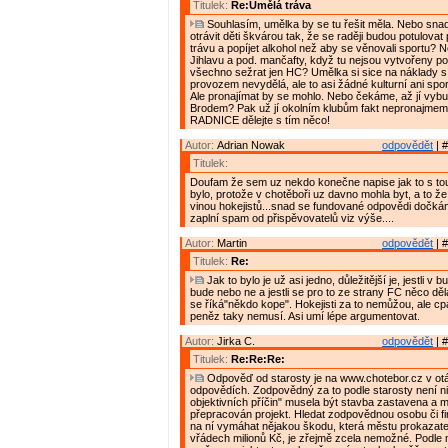
Titulek:
Re:Umělá tráva
Souhlasím, umělka by se tu řešit měla. Nebo sna
otrávit děti škvárou tak, že se raději budou potulovat po
trávu a popíjet alkohol než aby se věnovali sportu? N
Jihlavu a pod. mančafty, když tu nejsou vytvořeny p
všechno sežrat jen HC? Umělka si sice na náklady s 
provozem nevydělá, ale to asi žádné kulturní ani spor
Ale pronajímat by se mohlo. Nebo čekáme, až jí vybu
Brodem? Pak už jí okolním klubům fakt nepronajmem
RADNICE dělejte s tím něco!
Autor:
Adrian Nowak
odpovědět
| #
Titulek:
Doufam že sem uz nekdo konečne napise jak to s to
bylo, protože v chotěboři uz davno mohla byt, a to že 
vinou hokejistů...snad se fundované odpovědi dočkám
zaplní spam od přispěvovatelů viz výše....
Autor:
Martin
odpovědět
| #
Titulek:
Re:
Jak to bylo je už asi jedno, důležitější je, jestli 
bude nebo ne a jestli se pro to ze strany FC něco dělá,
se říká"někdo kope". Hokejisti za to nemůžou, ale cpá
peněz taky nemusí. Asi umí lépe argumentovat.
Autor:
Jirka C.
odpovědět
| #
Titulek:
Re:Re:Re:
Odpověď od starosty je na www.chotebor.cz v ot
odpovědích. Zodpovědný za to podle starosty není ni
objektivních příčin" musela být stavba zastavena a m
přepracován projekt. Hledat zodpovědnou osobu či f
na ní vymáhat nějakou škodu, která městu prokazate
vřádech milionů Kč, je zřejmě zcela nemožné. Podle