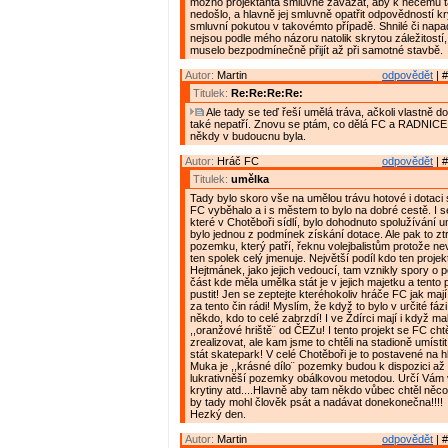
možno projektanta smluvně zavázat, aby k něčemu
nedošlo, a hlavně jej smluvně opatřit odpovědností k
smluvní pokutou v takovémto případě. Shnilé či nap
nejsou podle mého názoru natolik skrytou záležitostí,
muselo bezpodmínečně přijít až při samotné stavbě.
Autor:
Martin
odpovědět
| #
Titulek:
Re:Re:Re:Re:
Ale tady se teď řeší umělá tráva, ačkoli vlastně do
také nepatří. Znovu se ptám, co dělá FC a RADNICE 
někdy v budoucnu byla.
Autor:
Hráč FC
odpovědět
| #
Titulek:
umělka
Tady bylo skoro vše na umělou trávu hotové i dotaci 
FC vyběhalo a i s městem to bylo na dobré cestě. I s
které v Chotěboři sídlí, bylo dohodnuto spolužívání u
bylo jednou z podmínek získání dotace. Ale pak to zt
pozemku, který patří, řeknu volejbalistům protože ne
ten spolek celý jmenuje. Největší podíl kdo ten projek
Hejtmánek, jako jejich vedoucí, tam vznikly spory o
část kde měla umělka stát je v jejich majetku a tent
pustit! Jen se zeptejte kteréhokoliv hráče FC jak ma
za tento čin rádi! Myslím, že když to bylo v určité fáz
někdo, kdo to celé zabrzdí! I ve Ždírci mají i když ma
,,oranžové hriště¨ od ČEZu! I tento projekt se FC cht
zrealizovat, ale kam jsme to chtěli na stadioně umíst
stát skatepark! V celé Chotěboři je to postavené na hl
Muka je ,,krásné dílo¨ pozemky budou k dispozici až v
lukrativněší pozemky obálkovou metodou. Určí Vám v
krytiny atd....Hlavně aby tam někdo vůbec chtěl něco s
by tady mohl člověk psát a nadávat donekonečna!!!!
Hezký den.
Autor:
Martin
odpovědět
| #