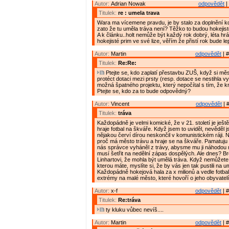
Autor:
Adrian Nowak
odpovědět
|
Titulek:
re : umela trava
Wara ma vícemene pravdu, je by stalo za doplnění 
zato že tu uměla tráva není? Těžko to budou hokejist
A k článku..holt nemůže být každý rok dobrý, léta hrál
hokejisté prim ve své lize, věřím že přistí rok bude le
Autor:
Martin
odpovědět
| #
Titulek:
Re:Re:
Ptejte se, kdo zaplatí přestavbu ZUŠ, když si mě
protéct dotaci mezi prsty (resp. dotace se nestihla 
možná špatného projektu, který nepočítal s tím, že k
Ptejte se, kdo za to bude odpovědný?
Autor:
Vincent
odpovědět
| 
Titulek:
tráva
Každopádně je velmi komické, že v 21. století je ješt
hraje fotbal na škváře. Když jsem to uviděl, nevěděl j
nějakou červí dírou neskončil v komunistickém ráji.
proč má město trávu a hraje se na škváře. Pamatuju 
nás správce vyháněl z trávy, abysme mu ji náhodou n
musí šetřit na nedělní zápas dospělých. Ale dnes? Br
Linhartovi, že mohla být umělá tráva. Když nemůžete 
kterou máte, myslíte si, že by vás jen tak pustili na 
Každopádně hokejová hala za x milionů a vedle fotba
extrémy na malé město, které hovoří o jeho obyvatelí
Autor:
x-f
odpovědět
| #
Titulek:
Re:tráva
ty kluku vůbec nevíš....
Autor:
Martin
odpovědět
| #