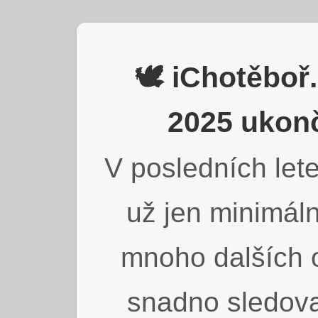
🕊️ iChotěbo
2025 ukonč
V posledních lete
už jen minimáln
mnoho dalších o
snadno sledova