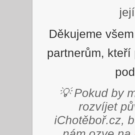
jej
Děkujeme všem 
partnerům, kteří
pod
💡 Pokud by m
rozvíjet p
iChotěboř.cz, 
nám ozve na