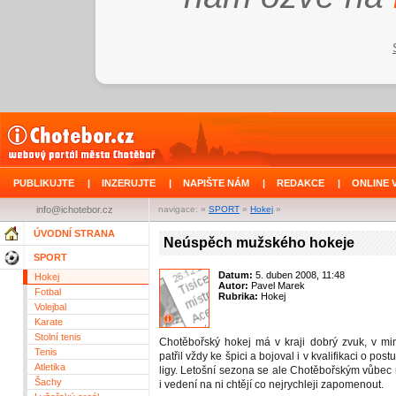
PUBLIKUJTE
|
INZERUJTE
|
NAPIŠTE NÁM
|
REDAKCE
|
ONLINE 
info@ichotebor.cz
navigace: »
SPORT
»
Hokej
»
ÚVODNÍ STRANA
Neúspěch mužského hokeje
SPORT
Datum:
5. duben 2008, 11:48
Hokej
Autor:
Pavel Marek
Fotbal
Rubrika:
Hokej
Volejbal
Karate
Stolní tenis
Chotěbořský hokej má v kraji dobrý zvuk, v m
Tenis
patřil vždy ke špici a bojoval i v kvalifikaci o post
Atletika
ligy. Letošní sezona se ale Chotěbořským vůbec 
Šachy
i vedení na ni chtějí co nejrychleji zapomenout.