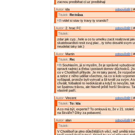
zacnou predbihat ci uz predbihaji
Autor:
ida
odpovědět
| #
Titulek:
Re:tráva
videl si stav ty travy ty srando?
Autor:
2. hrac FC
odpovědět
| #
Titulek:
zdar jak cyp...hele a co tu umelku zacit realizovat jako
skateboardisti resit svuj plac...ty toho dosahli svym us
neudelat taky tak:)
Autor:
Martin
odpovědět
| #
Titulek:
Re:
Souhlasím, já si myslím, že je správné vybudovat
opravit radnici a třeba i postavit domov důchodců. Js
co v Chotěboři přibyde. Je mi taky jasné, že rozpoče
a nelze z něho udělat všechno, na co si kdo vzpomene
vyšlapali, protože byli vytrvalí a šli tvrdě za svým. A 
chválit, fotbalisté to nedokázali a když to nevyšlo, tak
se špatnou trávou, ale hlavně ještě horší škvárou. T
vlastně patří.
Autor:
Vincent
odpovědět
| #
Titulek:
To: Ida
A co má být, experte? To omlouvá to, že v 21. století 
na škváře? Díky za pobavení.
Autor:
alan
odpovědět
| #
Titulek:
V Chotěboři je plno důležitějších věcí, než umělá tráva