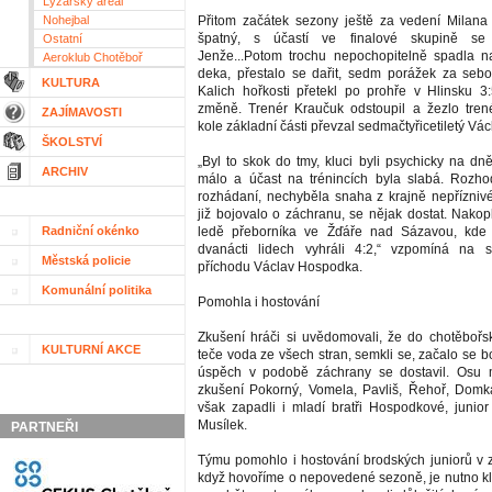
Lyžařský areál
Nohejbal
Přitom začátek sezony ještě za vedení Milana
špatný, s účastí ve finalové skupině se s
Ostatní
Jenže...Potom trochu nepochopitelně spadla n
Aeroklub Chotěboř
deka, přestalo se dařit, sedm porážek za seb
KULTURA
Kalich hořkosti přetekl po prohře v Hlinsku 3
změně. Trenér Kraučuk odstoupil a žezlo tren
ZAJÍMAVOSTI
kole základní části převzal sedmačtyřicetiletý V
ŠKOLSTVÍ
„Byl to skok do tmy, kluci byli psychicky na dně
ARCHIV
málo a účast na trénincích byla slabá. Rozho
rozhádaní, nechyběla snaha z krajně nepříznivé
již bojovalo o záchranu, se nějak dostat. Nako
Radniční okénko
ledě přeborníka ve Žďáře nad Sázavou, kde
dvanácti lidech vyhráli 4:2,“ vzpomíná na 
Městská policie
příchodu Václav Hospodka.
Komunální politika
Pomohla i hostování
Zkušení hráči si uvědomovali, že do chotěbořs
KULTURNÍ AKCE
teče voda ze všech stran, semkli se, začalo se 
úspěch v podobě záchrany se dostavil. Osu mu
zkušení Pokorný, Vomela, Pavliš, Řehoř, Domk
však zapadli i mladí bratři Hospodkové, junior
Musílek.
PARTNEŘI
Týmu pomohlo i hostování brodských juniorů v z
když hovoříme o nepovedené sezoně, je nutno 