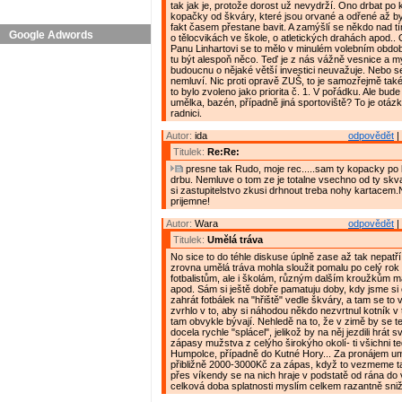
tak jak je, protože dorost už nevydrží. Ono drbat po
kopačky od škváry, které jsou orvané a odřené až by 
fakt časem přestane bavit. A zamýšlí se někdo nad t
Google Adwords
o tělocvikách ve škole, o atletických drahách apod.. 
Panu Linhartovi se to mělo v minulém volebním obdob
tu být alespoň něco. Teď je z nás vážně vesnice a my
budoucnu o nějaké větší investici neuvažuje. Nebo s
nemluví. Nic proti opravě ZUŠ, to je samozřejmě také
to bylo zvoleno jako priorita č. 1. V pořádku. Ale bude
umělka, bazén, případně jiná sportoviště? To je otáz
radnici.
Autor:
ida
odpovědět
|
Titulek:
Re:Re:
presne tak Rudo, moje rec.....sam ty kopacky po
drbu. Nemluve o tom ze je totalne vsechno od ty skv
si zastupitelstvo zkusi drhnout treba nohy kartacem.
prijemne!
Autor:
Wara
odpovědět
|
Titulek:
Umělá tráva
No sice to do téhle diskuse úplně zase až tak nepatří,
zrovna umělá tráva mohla sloužit pomalu po celý rok 
fotbalistům, ale i školám, různým dalším kroužkům m
apod. Sám si ještě dobře pamatuju doby, kdy jsme si o
zahrát fotbálek na "hřiště" vedle škváry, a tam se to 
zvrhlo v to, aby si náhodou někdo nezvrtnul kotník v 
tam obvykle bývají. Nehledě na to, že v zimě by se te
docela rychle "splácel", jelikož by na něj jezdili hrát 
zápasy mužstva z celýho širokýho okolí- ti všichni t
Humpolce, případně do Kutné Hory... Za pronájem um
přibližně 2000-3000Kč za zápas, když to vezmeme t
přes víkendy se na nich hraje v podstatě od rána do 
celková doba splatnosti myslím celkem razantně snižu