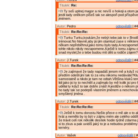
Titulek:
Re:
Ty seš uplnej magor a nic nevíš o hokeji a otom ja
jestli tady oněkom píšeš tak se alespoň pod příspěve
jménem.
Autor:
Pedro
odpovědět
| #4
Titulek:
Re:Re:Re:
Turku Turku,koukám,že nebýt tebe,tak to v Brod
trénovat.No hlavně,aby jsi jim otamtud zase s někte
někam nepřeběhnul,jako tomu bylo tady.A nezapomeň,
tohle nikdo nikdy nezapomene.A ještě k tomu zájmu o 
snad myslel,že o tebe budou mít děti a rodiče zájem?
Autor:
J.Turek
odpovědět
| #4
Titulek:
Re:Re:Re:Re:
Je zajímavé že tady napadáš jenom mě a když ro
předtím odešli jiní tak to za vinu nikomu nedáváte?Klu
samostatně a nikdo je tam ne odtah.Většina kluků ten
lidi jako jsi ty to nechtěl a zajímalo by mě kolik jsi pr
udělal ty když to tak dobře znáš! A jestliže o někom 
ho tady tak se podepiš vlastním jménem a neschováv
smyšlený jména .
Autor:
J.Turek
odpovědět
| #4
Titulek:
Re:Re:Re:Re:
Ještě k tomu dorostu.Nešlo přece o mě ale o to ab
hrát a nemělo by to být v zájmu mém ale celého oddílu
že trávit celí rok několik desítek hodin týdně zdarma
si to zkus a pak uvidíš jaký to je a nebudou problém
ternéry.
Autor:
Vašek
odpovědět
| #