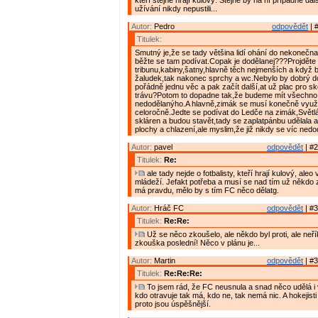
kteří stejně hrají kulový. Stejně by na ní případné da
užívání nikdy nepustili...
Autor:
Pedro
odpovědět
| 
Titulek:
Smutný je,že se tady většina lidí ohání do nekonečn
běžte se tam podívat.Copak je dodělanej???Projděte 
tribunu,kabiny,šatny,hlavně těch nejmenších a když b
žaludek,tak nakonec sprchy a wc.Nebylo by dobrý do
pořádně jednu věc a pak začít další,at už plac pro sk
trávu?Potom to dopadne tak,že budeme mít všechno
nedodělanýho.A hlavně,zimák se musí konečně využ
celoročně.Jedte se podívat do Ledče na zimák,Světl
skláren a budou stavět,tady se zaplatpánbu udělala 
plochy a chlazení,ale myslim,že již nikdy se víc nedo
Autor:
pavel
odpovědět
| #2
Titulek:
Re:
ale tady nejde o fotbalisty, kteří hrají kulový, aleo
mládeží. Jefakt potřeba a musí se nad tím už někdo 
má pravdu, mělo by s tím FC něco dělatg.
Autor:
Hráč FC
odpovědět
| #3
Titulek:
Re:Re:
Už se něco zkoušelo, ale někdo byl proti, ale neří
zkouška poslední! Něco v plánu je...
Autor:
Martin
odpovědět
| #3
Titulek:
Re:Re:Re:
To jsem rád, že FC neusnula a snad něco udělá i
kdo otravuje tak má, kdo ne, tak nemá nic. A hokejisti 
proto jsou úspěšnější.