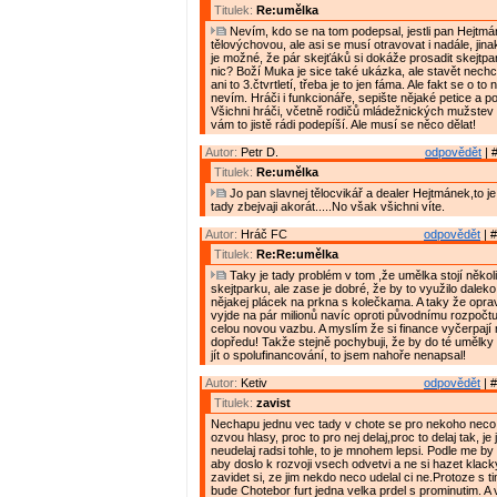
Titulek:
Re:umělka
Nevím, kdo se na tom podepsal, jestli pan Hejtmán
tělovýchovou, ale asi se musí otravovat i nadále, jin
je možné, že pár skejťáků si dokáže prosadit skejtpark
nic? Boží Muka je sice také ukázka, ale stavět nechci
ani to 3.čtvrtletí, třeba je to jen fáma. Ale fakt se o t
nevím. Hráči i funkcionáře, sepište nějaké petice a p
Všichni hráči, včetně rodičů mládežnických mužstev 
vám to jistě rádi podepíší. Ale musí se něco dělat!
Autor:
Petr D.
odpovědět
| 
Titulek:
Re:umělka
Jo pan slavnej tělocvikář a dealer Hejtmánek,to 
tady zbejvaji akorát.....No však všichni víte.
Autor:
Hráč FC
odpovědět
| #
Titulek:
Re:Re:umělka
Taky je tady problém v tom ,že umělka stojí několi
skejtparku, ale zase je dobré, že by to využilo daleko 
nějakej plácek na prkna s kolečkama. A taky že opra
vyjde na pár milionů navíc oproti původnímu rozpočtu
celou novou vazbu. A myslím že si finance vyčerpají
dopředu! Takže stejně pochybuji, že by do té umělky
jít o spolufinancování, to jsem nahoře nenapsal!
Autor:
Ketiv
odpovědět
| #
Titulek:
zavist
Nechapu jednu vec tady v chote se pro nekoho neco
ozvou hlasy, proc to pro nej delaj,proc to delaj tak, je 
neudelaj radsi tohle, to je mnohem lepsi. Podle me by s
aby doslo k rozvoji vsech odvetvi a ne si hazet klack
zavidet si, ze jim nekdo neco udelal ci ne.Protoze s t
bude Chotebor furt jedna velka prdel s prominutim. A