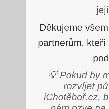
jej
Děkujeme všem 
partnerům, kteří
pod
💡 Pokud by m
rozvíjet p
iChotěboř.cz, 
nám ozve na