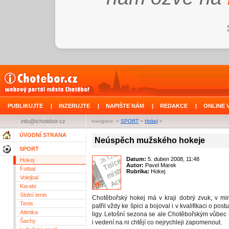
PUBLIKUJTE
|
INZERUJTE
|
NAPIŠTE NÁM
|
REDAKCE
|
ONLINE 
info@ichotebor.cz
navigace: »
SPORT
»
Hokej
»
ÚVODNÍ STRANA
Neúspěch mužského hokeje
SPORT
Datum:
5. duben 2008, 11:48
Hokej
Autor:
Pavel Marek
Fotbal
Rubrika:
Hokej
Volejbal
Karate
Stolní tenis
Chotěbořský hokej má v kraji dobrý zvuk, v m
Tenis
patřil vždy ke špici a bojoval i v kvalifikaci o post
Atletika
ligy. Letošní sezona se ale Chotěbořským vůbec 
Šachy
i vedení na ni chtějí co nejrychleji zapomenout.