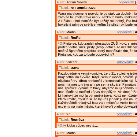
Autor:
Adrian Nowak
odpovědět
|
Titulek:
re : umela trava
Wara ma vícemene pravdu, je by stalo za doplnění 
zato že tu uměla tráva není? Těžko to budou hokejist
A k článku..holt nemůže být každý rok dobrý, léta hrál
hokejisté prim ve své lize, věřím že přistí rok bude le
Autor:
Martin
odpovědět
| #
Titulek:
Re:Re:
Ptejte se, kdo zaplatí přestavbu ZUŠ, když si mě
protéct dotaci mezi prsty (resp. dotace se nestihla 
možná špatného projektu, který nepočítal s tím, že k
Ptejte se, kdo za to bude odpovědný?
Autor:
Vincent
odpovědět
| 
Titulek:
tráva
Každopádně je velmi komické, že v 21. století je ješt
hraje fotbal na škváře. Když jsem to uviděl, nevěděl j
nějakou červí dírou neskončil v komunistickém ráji.
proč má město trávu a hraje se na škváře. Pamatuju 
nás správce vyháněl z trávy, abysme mu ji náhodou n
musí šetřit na nedělní zápas dospělých. Ale dnes? Br
Linhartovi, že mohla být umělá tráva. Když nemůžete 
kterou máte, myslíte si, že by vás jen tak pustili na 
Každopádně hokejová hala za x milionů a vedle fotba
extrémy na malé město, které hovoří o jeho obyvatelí
Autor:
x-f
odpovědět
| #
Titulek:
Re:tráva
ty kluku vůbec nevíš....
Autor:
Martin
odpovědět
| #