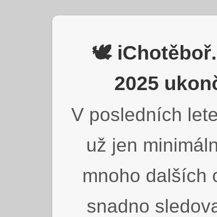
🕊️ iChotěbo
2025 ukonč
V posledních lete
už jen minimáln
mnoho dalších o
snadno sledova