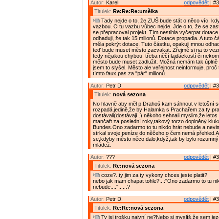
Autor:
Karel
odpovědět
| #3
Titulek:
Re:Re:Re:umělka
Tady nejde o to, že ZUŠ bude stát o něco víc, kd
vazbou. O tu vazbu vůbec nejde. Jde o to, že se zast
se přepracoval projekt. Tím nestihla vyčerpat dotace 
odhaduji, že tak 15 milionů. Dotace propadla. A tuto č
měla pokrýt dotace. Tuto částku, opakuji mnou odhad
teď bude muset město zacvakat. Zřejmě si na to ve
tedy nějakou chybou, třeba něčí lajdáckostí či nekom
město bude muset zadlužit. Možná nemám tak úplně p
jsem to slyšel. Město ale veřejnost neinformuje, proč 
tímto faux pas za "pár" milionů.
Autor:
Petr D.
odpovědět
| #3
Titulek:
nová sezona
No hlavně aby měl p.Drahoš kam sáhnout v letošní 
rozpadá,jedině,že by Halamka s Prachařem za ty pr
dostávali(dostávají..) někoho sehnali.myslim,že letos
mančaft za poslední roky,takový torzo doplněný klu
Bundes.Ono zadarmo to tu nikdo hrát nebude a nevi
strkal svoje peníze do něčeho,o čem nemá přehled.A 
se,kdyby město něco dalo,když,tak by bylo rozumný
mládež.
Autor:
???
odpovědět
| #3
Titulek:
Re:nová sezona
coze?..ty jim za ty vykony chces jeste platit?
nebo jak mam chapat tohle?...:"Ono zadarmo to tu ni
nebude...."......?
Autor:
Petr D.
odpovědět
| #3
Titulek:
Re:Re:nová sezona
Ty jsi trošku naivní ne?Nebo si myslíš,že sem jezd