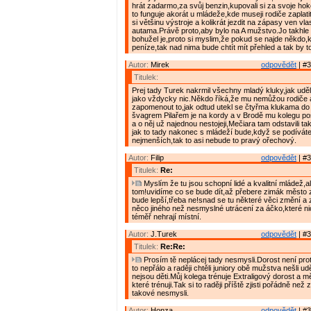
hrát zadarmo,za svůj benzin,kupovali si za svoje hok
to funguje akorát u mládeže,kde museji rodiče zaplati
si většinu výstroje a kolikrát jezdit na zápasy ven vl
autama.Právě proto,aby bylo na A mužstvo.Jo takhle 
bohužel je,proto si myslim,že pokud se najde někdo,
peníze,tak nad nima bude chtít mít přehled a tak by t
Autor:
Mirek
odpovědět
| #3
Titulek:
Prej tady Turek nakrmil všechny mladý kluky,jak udě
jako vždycky nic.Někdo říká,že mu nemůžou rodiče 
zapomenout to,jak odtud utekl se čtyřma klukama do
švagrem Pilařem je na kordy a v Brodě mu kolegu pos
a o něj už najednou nestojeji,Mečiara tam odstavili t
jak to tady nakonec s mládeží bude,když se podíváte
nejmenších,tak to asi nebude to pravý ořechový.
Autor:
Filip
odpovědět
| #3
Titulek:
Re:
Myslím že tu jsou schopní lidé a kvalitní mládež,al
tom!uvidíme co se bude dít,až přebere zimák město za
bude lepší,třeba ne!snad se tu některé věci změní a z
něco jiného než nesmyslné utrácení za áčko,které nic
téměř nehrají místní.
Autor:
J.Turek
odpovědět
| #3
Titulek:
Re:Re:
Prosím tě neplácej tady nesmysli.Dorost není proto
to nepřálo a raději chtěli juniory obě mužstva nešli u
nejsou děti.Můj kolega trénuje Extraligový dorost a mě
které trénuji.Tak si to raději příště zjisti pořádně než
takové nesmysli.
Autor:
Honza
odpovědět
| #3