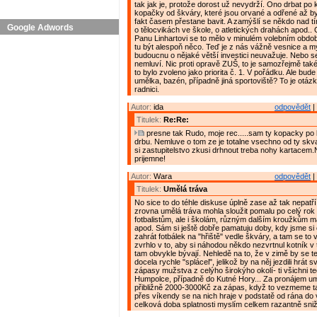
tak jak je, protože dorost už nevydrží. Ono drbat po
kopačky od škváry, které jsou orvané a odřené až by 
fakt časem přestane bavit. A zamýšlí se někdo nad t
Google Adwords
o tělocvikách ve škole, o atletických drahách apod.. 
Panu Linhartovi se to mělo v minulém volebním obdob
tu být alespoň něco. Teď je z nás vážně vesnice a my
budoucnu o nějaké větší investici neuvažuje. Nebo s
nemluví. Nic proti opravě ZUŠ, to je samozřejmě také
to bylo zvoleno jako priorita č. 1. V pořádku. Ale bude
umělka, bazén, případně jiná sportoviště? To je otáz
radnici.
Autor:
ida
odpovědět
|
Titulek:
Re:Re:
presne tak Rudo, moje rec.....sam ty kopacky po
drbu. Nemluve o tom ze je totalne vsechno od ty skv
si zastupitelstvo zkusi drhnout treba nohy kartacem.
prijemne!
Autor:
Wara
odpovědět
|
Titulek:
Umělá tráva
No sice to do téhle diskuse úplně zase až tak nepatří,
zrovna umělá tráva mohla sloužit pomalu po celý rok 
fotbalistům, ale i školám, různým dalším kroužkům m
apod. Sám si ještě dobře pamatuju doby, kdy jsme si o
zahrát fotbálek na "hřiště" vedle škváry, a tam se to 
zvrhlo v to, aby si náhodou někdo nezvrtnul kotník v 
tam obvykle bývají. Nehledě na to, že v zimě by se te
docela rychle "splácel", jelikož by na něj jezdili hrát 
zápasy mužstva z celýho širokýho okolí- ti všichni t
Humpolce, případně do Kutné Hory... Za pronájem um
přibližně 2000-3000Kč za zápas, když to vezmeme t
přes víkendy se na nich hraje v podstatě od rána do 
celková doba splatnosti myslím celkem razantně snižu