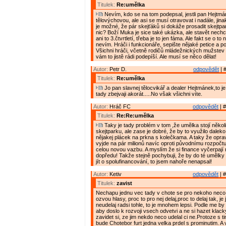
Titulek:
Re:umělka
Nevím, kdo se na tom podepsal, jestli pan Hejtmán
tělovýchovou, ale asi se musí otravovat i nadále, jin
je možné, že pár skejťáků si dokáže prosadit skejtpark
nic? Boží Muka je sice také ukázka, ale stavět nechci
ani to 3.čtvrtletí, třeba je to jen fáma. Ale fakt se o t
nevím. Hráči i funkcionáře, sepište nějaké petice a p
Všichni hráči, včetně rodičů mládežnických mužstev 
vám to jistě rádi podepíší. Ale musí se něco dělat!
Autor:
Petr D.
odpovědět
| 
Titulek:
Re:umělka
Jo pan slavnej tělocvikář a dealer Hejtmánek,to 
tady zbejvaji akorát.....No však všichni víte.
Autor:
Hráč FC
odpovědět
| #
Titulek:
Re:Re:umělka
Taky je tady problém v tom ,že umělka stojí několi
skejtparku, ale zase je dobré, že by to využilo daleko 
nějakej plácek na prkna s kolečkama. A taky že opra
vyjde na pár milionů navíc oproti původnímu rozpočtu
celou novou vazbu. A myslím že si finance vyčerpají
dopředu! Takže stejně pochybuji, že by do té umělky
jít o spolufinancování, to jsem nahoře nenapsal!
Autor:
Ketiv
odpovědět
| #
Titulek:
zavist
Nechapu jednu vec tady v chote se pro nekoho neco
ozvou hlasy, proc to pro nej delaj,proc to delaj tak, je 
neudelaj radsi tohle, to je mnohem lepsi. Podle me by s
aby doslo k rozvoji vsech odvetvi a ne si hazet klack
zavidet si, ze jim nekdo neco udelal ci ne.Protoze s t
bude Chotebor furt jedna velka prdel s prominutim. A