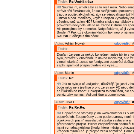
Titulek:
Re:Umělá tráva
Souhlasím, umělka by se tu řešit měla. Nebo sna
otrávit děti škvárou tak, že se raději budou potulovat po
trávu a popíjet alkohol než aby se věnovali sportu? N
Jihlavu a pod. mančafty, když tu nejsou vytvořeny p
všechno sežrat jen HC? Umělka si sice na náklady s 
provozem nevydělá, ale to asi žádné kulturní ani spor
Ale pronajímat by se mohlo. Nebo čekáme, až jí vybu
Brodem? Pak už jí okolním klubům fakt nepronajmem
RADNICE dělejte s tím něco!
Autor:
Adrian Nowak
odpovědět
| #
Titulek:
Doufam že sem uz nekdo konečne napise jak to s to
bylo, protože v chotěboři uz davno mohla byt, a to že 
vinou hokejistů...snad se fundované odpovědi dočkám
zaplní spam od přispěvovatelů viz výše....
Autor:
Martin
odpovědět
| #
Titulek:
Re:
Jak to bylo je už asi jedno, důležitější je, jestli 
bude nebo ne a jestli se pro to ze strany FC něco dělá,
se říká"někdo kope". Hokejisti za to nemůžou, ale cpá
peněz taky nemusí. Asi umí lépe argumentovat.
Autor:
Jirka C.
odpovědět
| #
Titulek:
Re:Re:Re:
Odpověď od starosty je na www.chotebor.cz v ot
odpovědích. Zodpovědný za to podle starosty není ni
objektivních příčin" musela být stavba zastavena a m
přepracován projekt. Hledat zodpovědnou osobu či f
na ní vymáhat nějakou škodu, která městu prokazate
vřádech milionů Kč, je zřejmě zcela nemožné. Podle