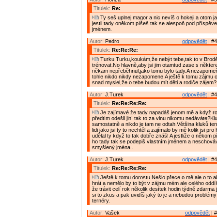
Titulek:
Re:
Ty seš uplnej magor a nic nevíš o hokeji a otom ja
jestli tady oněkom píšeš tak se alespoň pod příspěve
jménem.
Autor:
Pedro
odpovědět
| #4
Titulek:
Re:Re:Re:
Turku Turku,koukám,že nebýt tebe,tak to v Brod
trénovat.No hlavně,aby jsi jim otamtud zase s někte
někam nepřeběhnul,jako tomu bylo tady.A nezapomeň,
tohle nikdo nikdy nezapomene.A ještě k tomu zájmu o 
snad myslel,že o tebe budou mít děti a rodiče zájem?
Autor:
J.Turek
odpovědět
| #4
Titulek:
Re:Re:Re:Re:
Je zajímavé že tady napadáš jenom mě a když ro
předtím odešli jiní tak to za vinu nikomu nedáváte?Klu
samostatně a nikdo je tam ne odtah.Většina kluků ten
lidi jako jsi ty to nechtěl a zajímalo by mě kolik jsi pr
udělal ty když to tak dobře znáš! A jestliže o někom 
ho tady tak se podepiš vlastním jménem a neschováv
smyšlený jména .
Autor:
J.Turek
odpovědět
| #4
Titulek:
Re:Re:Re:Re:
Ještě k tomu dorostu.Nešlo přece o mě ale o to ab
hrát a nemělo by to být v zájmu mém ale celého oddílu
že trávit celí rok několik desítek hodin týdně zdarma
si to zkus a pak uvidíš jaký to je a nebudou problém
ternéry.
Autor:
Vašek
odpovědět
| #