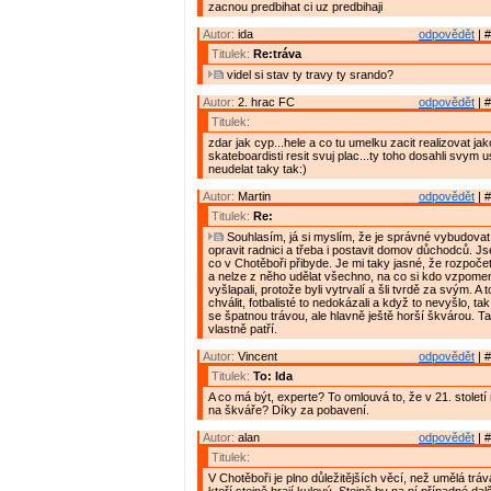
zacnou predbihat ci uz predbihaji
Autor:
ida
odpovědět
| #
Titulek:
Re:tráva
videl si stav ty travy ty srando?
Autor:
2. hrac FC
odpovědět
| #
Titulek:
zdar jak cyp...hele a co tu umelku zacit realizovat jako
skateboardisti resit svuj plac...ty toho dosahli svym us
neudelat taky tak:)
Autor:
Martin
odpovědět
| #
Titulek:
Re:
Souhlasím, já si myslím, že je správné vybudovat
opravit radnici a třeba i postavit domov důchodců. Js
co v Chotěboři přibyde. Je mi taky jasné, že rozpoče
a nelze z něho udělat všechno, na co si kdo vzpomene
vyšlapali, protože byli vytrvalí a šli tvrdě za svým. A 
chválit, fotbalisté to nedokázali a když to nevyšlo, tak
se špatnou trávou, ale hlavně ještě horší škvárou. T
vlastně patří.
Autor:
Vincent
odpovědět
| #
Titulek:
To: Ida
A co má být, experte? To omlouvá to, že v 21. století 
na škváře? Díky za pobavení.
Autor:
alan
odpovědět
| #
Titulek:
V Chotěboři je plno důležitějších věcí, než umělá tráva