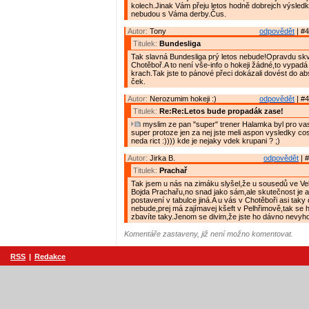
kolech.Jinak Vám přeju letos hodně dobrejch výsledk
nebudou s Váma derby.Čus.
Autor:
Tony
odpovědět
| #4
Titulek:
Bundesliga
Tak slavná Bundesliga prý letos nebude!Opravdu skv
Chotěboř.A to není vše-info o hokeji žádné,to vypadá 
krach.Tak jste to pánové přeci dokázali dovést do ab
ček.
Autor:
Nerozumim hokeji :)
odpovědět
| #4
Titulek:
Re:Re:Letos bude propadák zase!
myslim ze pan "super" trener Halamka byl pro va
super protoze jen za nej jste meli aspon vysledky co
neda rict :)))) kde je nejaky vdek krupani ? ;)
Autor:
Jirka B.
odpovědět
| #
Titulek:
Prachař
Tak jsem u nás na zimáku slyšel,že u sousedů ve Ve
Bojda Prachařu,no snad jako sám,ale skutečnost je 
postavení v tabulce jiná.A u vás v Chotěboři asi taky
nebude,prej má zajímavej kšeft v Pelhřimově,tak se
zbavíte taky.Jenom se divim,že jste ho dávno nevyhod
Komentáře zastaveny, již není možno komentovat.
RSS
|
Redakce