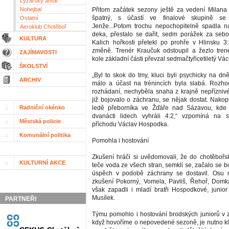
Lyžařský areál
Nohejbal
Přitom začátek sezony ještě za vedení Milana
špatný, s účastí ve finalové skupině se s
Ostatní
Jenže...Potom trochu nepochopitelně spadla n
Aeroklub Chotěboř
deka, přestalo se dařit, sedm porážek za seb
KULTURA
Kalich hořkosti přetekl po prohře v Hlinsku 3
změně. Trenér Kraučuk odstoupil a žezlo tren
ZAJÍMAVOSTI
kole základní části převzal sedmačtyřicetiletý V
ŠKOLSTVÍ
„Byl to skok do tmy, kluci byli psychicky na dně
ARCHIV
málo a účast na trénincích byla slabá. Rozho
rozhádaní, nechyběla snaha z krajně nepříznivé
již bojovalo o záchranu, se nějak dostat. Nako
Radniční okénko
ledě přeborníka ve Žďáře nad Sázavou, kde
dvanácti lidech vyhráli 4:2,“ vzpomíná na 
Městská policie
příchodu Václav Hospodka.
Komunální politika
Pomohla i hostování
Zkušení hráči si uvědomovali, že do chotěbořs
KULTURNÍ AKCE
teče voda ze všech stran, semkli se, začalo se 
úspěch v podobě záchrany se dostavil. Osu mu
zkušení Pokorný, Vomela, Pavliš, Řehoř, Domk
však zapadli i mladí bratři Hospodkové, junior
Musílek.
PARTNEŘI
Týmu pomohlo i hostování brodských juniorů v z
když hovoříme o nepovedené sezoně, je nutno 