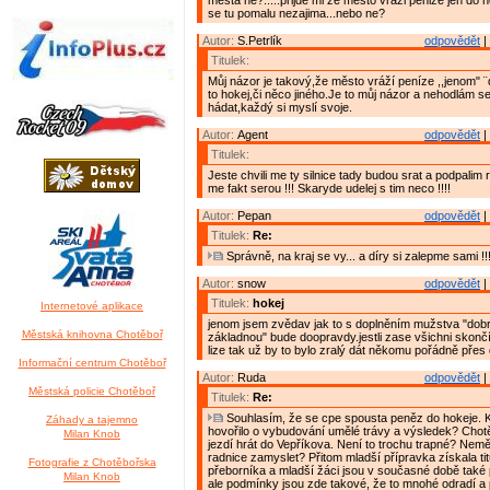
mesta ne?.....prijde mi ze mesto vrazi penize jen do h
se tu pomalu nezajima...nebo ne?
Autor:
S.Petrlík
odpovědět
|
Titulek:
Můj názor je takový,že město vráží peníze ,,jenom" ¨
to hokej,či něco jiného.Je to můj názor a nehodlám s
hádat,každý si myslí svoje.
Autor:
Agent
odpovědět
|
Titulek:
Jeste chvili me ty silnice tady budou srat a podpalim ra
me fakt serou !!! Skaryde udelej s tim neco !!!!
Autor:
Pepan
odpovědět
|
Titulek:
Re:
Správně, na kraj se vy... a díry si zalepme sami !!
Autor:
snow
odpovědět
|
Titulek:
hokej
Internetové aplikace
jenom jsem zvědav jak to s doplněním mužstva "dob
Městská knihovna Chotěboř
základnou" bude doopravdy.jestli zase všichni skonč
lize tak už by to bylo zralý dát někomu pořádně přes 
Informační centrum Chotěboř
Autor:
Ruda
odpovědět
|
Městská policie Chotěboř
Titulek:
Re:
Souhlasím, že se cpe spousta peněz do hokeje. 
Záhady a tajemno
hovořilo o vybudování umělé trávy a výsledek? Cho
Milan Knob
jezdí hrát do Vepříkova. Není to trochu trapné? Nemě
radnice zamyslet? Přitom mladší přípravka získala ti
Fotografie z Chotěbořska
přeborníka a mladší žáci jsou v současné době také 
Milan Knob
ale podmínky jsou zde takové, že to mnohé odradí a 