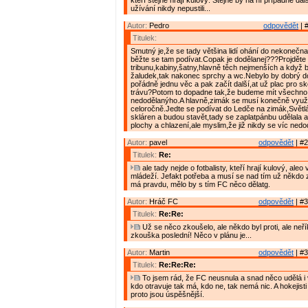
kteří stejně hrají kulový. Stejně by na ní případné da
užívání nikdy nepustili...
Autor:
Pedro
odpovědět
| 
Titulek:
Smutný je,že se tady většina lidí ohání do nekonečn
běžte se tam podívat.Copak je dodělanej???Projděte 
tribunu,kabiny,šatny,hlavně těch nejmenších a když b
žaludek,tak nakonec sprchy a wc.Nebylo by dobrý do
pořádně jednu věc a pak začít další,at už plac pro sk
trávu?Potom to dopadne tak,že budeme mít všechno
nedodělanýho.A hlavně,zimák se musí konečně využ
celoročně.Jedte se podívat do Ledče na zimák,Světl
skláren a budou stavět,tady se zaplatpánbu udělala 
plochy a chlazení,ale myslim,že již nikdy se víc nedo
Autor:
pavel
odpovědět
| #2
Titulek:
Re:
ale tady nejde o fotbalisty, kteří hrají kulový, aleo
mládeží. Jefakt potřeba a musí se nad tím už někdo 
má pravdu, mělo by s tím FC něco dělatg.
Autor:
Hráč FC
odpovědět
| #3
Titulek:
Re:Re:
Už se něco zkoušelo, ale někdo byl proti, ale neří
zkouška poslední! Něco v plánu je...
Autor:
Martin
odpovědět
| #3
Titulek:
Re:Re:Re:
To jsem rád, že FC neusnula a snad něco udělá i
kdo otravuje tak má, kdo ne, tak nemá nic. A hokejisti 
proto jsou úspěšnější.