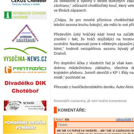
za obětavost a výkony v deseti důležitých záp
záchranu,“ zdůraznil chotěbořský kouč, který ve
ve třinácti zápasech.
„Chápu, že pro mnohé příznivce chotěbořsk
letošní sezona trochu šokující, ale mělo to své pří
Především úzký hráčský kádr hned na začátk
zranění i fakt, že hráči dojíždějící na hosto
uvolněni. Nastupovali jsme k některým zápasům 
lidmi,“ hodnotí neúspěšnou sezonu bývalý 
Drahoš.
Pro doplnění áčka z vlastních řad je však ka
dobrou mládežnickou základnu, všechna dr
krajském přeboru. Junioři skončili v KP I. třídy n
místě,“ pochlubil se.
Převzato z havlíčkobrodského deníku. Autor Aloi
Komentáře zastaveny, již není možno komentovat.
KOMENTÁŘE:
Autor:
ida
odpovědět
|
Titulek:
ale tak co hokeji se nedarilo....ale i tak si zaslouzej 