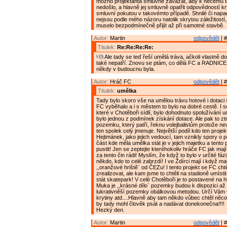
možno projektanta smluvně zavázat, aby k něčemu
nedošlo, a hlavně jej smluvně opatřit odpovědností k
smluvní pokutou v takovémto případě. Shnilé či nap
nejsou podle mého názoru natolik skrytou záležitostí,
muselo bezpodmínečně přijít až při samotné stavbě.
Autor:
Martin
odpovědět
| #
Titulek:
Re:Re:Re:Re:
Ale tady se teď řeší umělá tráva, ačkoli vlastně do
také nepatří. Znovu se ptám, co dělá FC a RADNICE 
někdy v budoucnu byla.
Autor:
Hráč FC
odpovědět
| #
Titulek:
umělka
Tady bylo skoro vše na umělou trávu hotové i dotaci 
FC vyběhalo a i s městem to bylo na dobré cestě. I s
které v Chotěboři sídlí, bylo dohodnuto spolužívání u
bylo jednou z podmínek získání dotace. Ale pak to zt
pozemku, který patří, řeknu volejbalistům protože ne
ten spolek celý jmenuje. Největší podíl kdo ten projek
Hejtmánek, jako jejich vedoucí, tam vznikly spory o
část kde měla umělka stát je v jejich majetku a tent
pustit! Jen se zeptejte kteréhokoliv hráče FC jak ma
za tento čin rádi! Myslím, že když to bylo v určité fáz
někdo, kdo to celé zabrzdí! I ve Ždírci mají i když ma
,,oranžové hriště¨ od ČEZu! I tento projekt se FC cht
zrealizovat, ale kam jsme to chtěli na stadioně umíst
stát skatepark! V celé Chotěboři je to postavené na hl
Muka je ,,krásné dílo¨ pozemky budou k dispozici až v
lukrativněší pozemky obálkovou metodou. Určí Vám v
krytiny atd....Hlavně aby tam někdo vůbec chtěl něco s
by tady mohl člověk psát a nadávat donekonečna!!!!
Hezký den.
Autor:
Martin
odpovědět
| #