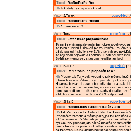
Titulek:
Re:Re:Re:Re:Re:
Jirko,kdybys aspoň nekecal!!
Autor:
J.Turek
odpovědět
| #
Titulek:
Re:Re:Re:Re:Re:Re:
A včem kecám?
Autor:
Tony
odpovědět
| #4
Titulek:
Letos bude propadák zase!
To není trenérama,ale vedením hokeje a celkovou at
se to na tu nejnižší úroveň.Ale za trenéra Kraučuka s
off do poslední chvíle a ve Žďáru se vyhrálo také.Kdy
se najednou bojovalo o záchranu.Chotěboř totiž mále
Světlá,se kterou se za sezonu neudělal ani bod!!!
Autor:
Karel P.
odpovědět
| #4
Titulek:
Re:Letos bude propadák zase!
Přesně tak Tony,celý vedení je tu k ničemu,hráči 
Fibikar hrajou ve Žďáře,tady to povede opět pan supe
Halamka,beztak si zase sebou přivede u nás tak obl
synáčka,no a o šéfovi zimáku,o něm nemá snad ani
němu se hodí jen to-přišel pro prachy,dostal je a zvítě
tohle bude museum...od ledna 2009 podporovat.
Autor:
Jirka B.
odpovědět
| #4
Titulek:
Re:Re:Letos bude propadák zase!
Tak Vám se nelíbí Bojda a Halamka.U nás ve Žďá
Prachařem zametlo a máme pokoj,jde to i bez něho.A
v Cheze smlouvu?Zda dělá jen pár hodin za veliký p
byl kdekoliv jinde,tak jste pěkný blbci,že ho tam drží
nevíte,tak on má ještě dost veliký prašule u našich r
za trénování.Na jak dlouho nevim,ale nemaji ani bod