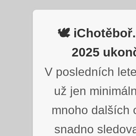
🕊️ iChotěbo
2025 ukonč
V posledních lete
už jen minimáln
mnoho dalších o
snadno sledova