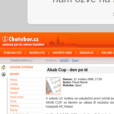
PUBLIKUJTE
|
INZERUJTE
|
NAPIŠTE NÁM
|
REDAKCE
|
ONLINE 
info@ichotebor.cz
navigace: »
SPORT
»
Sport
»
ÚVODNÍ STRANA
Akab Cup - den po té
SPORT
Datum:
12. květen 2008, 17:50
Hokej
Autor:
Pavel Marek
Fotbal
Rubrika:
Sport
Volejbal
Karate
Stolní tenis
V sobotu 10. května se uskutečnil první ročník 
Tenis
AKAB CUP, ve kterém se utkala tři mužstva sl
Atletika
hokejistů HC Rebel.
Šachy