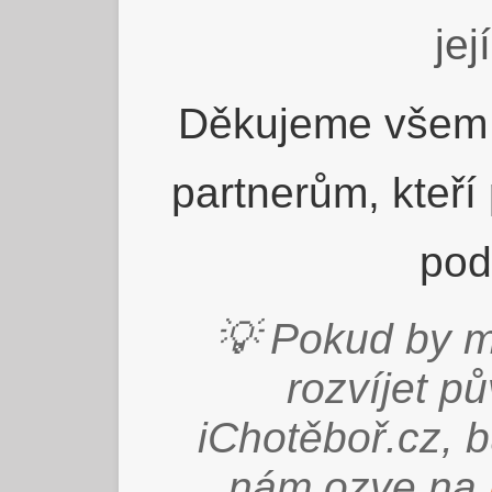
jej
Děkujeme všem 
partnerům, kteří
pod
💡 Pokud by m
rozvíjet p
iChotěboř.cz, 
nám ozve na