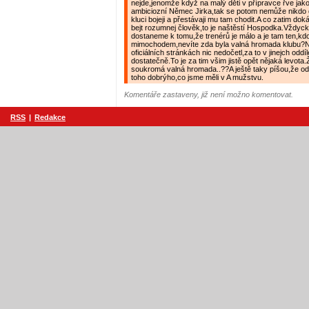
nejde,jenomže když na malý děti v přípravce řve jako 
ambiciozní Němec Jirka,tak se potom nemůže nikdo di
kluci bojeji a přestávaji mu tam chodit.A co zatim do
bejt rozumnej člověk,to je naštěstí Hospodka.Vždyc
dostaneme k tomu,že trenérů je málo a je tam ten,kdo
mimochodem,nevíte zda byla valná hromada klubu?N
oficiálních stránkách nic nedočetl,za to v jinejch oddí
dostatečně.To je za tim všim jistě opět nějaká levota.
soukromá valná hromada..??A ještě taky píšou,že o
toho dobrýho,co jsme měli v A mužstvu.
Komentáře zastaveny, již není možno komentovat.
RSS
|
Redakce