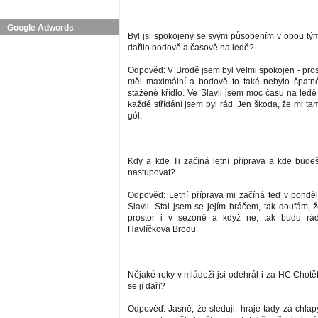
Google Adwords
Byl jsi spokojený se svým působením v obou tým
dařilo bodově a časově na ledě?
Odpověď: V Brodě jsem byl velmi spokojen - pros
měl maximální a bodově to také nebylo špatné
stažené křídlo. Ve Slavii jsem moc času na ledě 
každé střídání jsem byl rád. Jen škoda, že mi t
gól.
Kdy a kde Ti začíná letní příprava a kde budeš
nastupovat?
Odpověď: Letní příprava mi začíná teď v ponděl
Slavii. Stal jsem se jejím hráčem, tak doufám, 
prostor i v sezóně a když ne, tak budu rád
Havlíčkova Brodu.
Nějaké roky v mládeži jsi odehrál i za HC Chotě
se jí daří?
Odpověď: Jasně, že sleduji, hraje tady za chlap