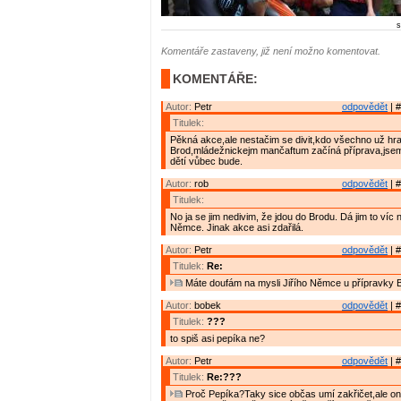
s
Komentáře zastaveny, již není možno komentovat.
KOMENTÁŘE:
Autor:
Petr
odpovědět
| #
Titulek:
Pěkná akce,ale nestačim se divit,kdo všechno už hra
Brod,mládežnickejm mančaftum začíná příprava,jsem
dětí vůbec bude.
Autor:
rob
odpovědět
| #
Titulek:
No ja se jim nedivim, že jdou do Brodu. Dá jim to víc
Němce. Jinak akce asi zdařilá.
Autor:
Petr
odpovědět
| #
Titulek:
Re:
Máte doufám na mysli Jiřího Němce u přípravky 
Autor:
bobek
odpovědět
| #
Titulek:
???
to spiš asi pepíka ne?
Autor:
Petr
odpovědět
| #
Titulek:
Re:???
Proč Pepíka?Taky sice občas umí zakřičet,ale ono