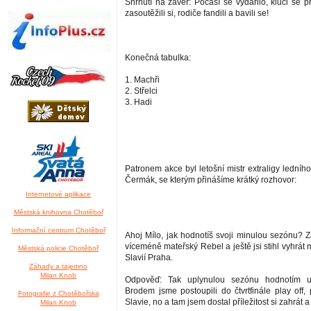
Shrnutí na závěr: Počasí se vydařilo, kluci se p
zasoutěžili si, rodiče fandili a bavili se!
Konečná tabulka:
1. Machři
2. Střelci
3. Hadi
Patronem akce byl letošní mistr extraligy ledníh
Čermák, se kterým přinášíme krátký rozhovor:
Internetové aplikace
Městská knihovna Chotěboř
Informační centrum Chotěboř
Ahoj Mílo, jak hodnotíš svoji minulou sezónu? Z
víceméně mateřský Rebel a ještě jsi stihl vyhrát m
Městská policie Chotěboř
Slavií Praha.
Záhady a tajemno
Milan Knob
Odpověď: Tak uplynulou sezónu hodnotím ur
Brodem jsme postoupili do čtvrtfinále play off,
Fotografie z Chotěbořska
Slavie, no a tam jsem dostal příležitost si zahrát a z
Milan Knob