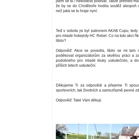
jsem se tu i několikrát podivat. Takže přehled má
že by se do Chotěboře hodila soutěž alespoň o
než jaká se tu hraje nyní.
Teď v sobotu jsi byl patronem AKAB Cupu, tedy
pro mladé hokejisty HC Rebel. Co na tuto akci říká
líbilo?
Odpověď: Akce se povedla, líbilo se mi tam 
poděkovat organizátorům za skvělou práci a z
podobného pro mladé kluky uskutečnilo, a do
příších letech uskuteční.
Děkujeme Ti za odpovědi a přejeme Ti spous
sportovních, tak životních a samozřejmě pevné zd
Odpověď: Také Vám děkuji.