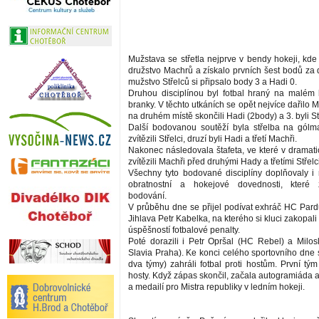
Mužstava se střetla nejprve v bendy hokeji, kde
družstvo Machrů a získalo prvních šest bodů za 
mužstvo Střelců si připsalo body 3 a Hadi 0.
Druhou disciplínou byl fotbal hraný na malém 
branky. V těchto utkáních se opět nejvíce dařilo
na druhém místě skončili Hadi (2body) a 3. byli St
Další bodovanou soutěží byla střelba na gól
zvítězili Střelci, druzí byli Hadi a třetí Machři.
Nakonec následovala štafeta, ve které v dramati
zvítězili Machři před druhými Hady a třetími Střelci
Všechny tyto bodované disciplíny doplňovaly i r
obratnostní a hokejové dovednosti, které 
bodování.
V průběhu dne se přijel podívat exhráč HC Par
Jihlava Petr Kabelka, na kterého si kluci zakopal
úspěšností fotbalové penalty.
Poté dorazili i Petr Opršal (HC Rebel) a Mil
Slavia Praha). Ke konci celého sportovního dne s
dva týmy) zahráli fotbal proti hostům. První tý
hosty. Když zápas skončil, začala autogramiáda 
a medailí pro Mistra republiky v ledním hokeji.