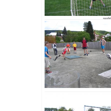
rozstře