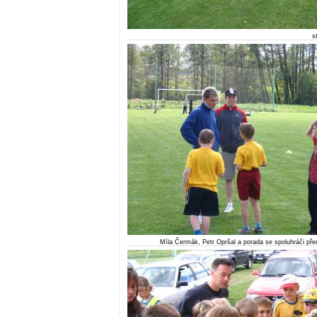
s
Míla Čermák, Petr Opršal a porada se spoluhráči př