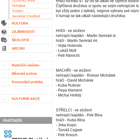
Lyžařský areál
Hráči ročníků 97 až 99 se utkali ve čtyřech bodo
Nohejbal
Čtyřčlená družstva si spolu se svým nehrajícím 
byl vždy jeden z tatínků, nejprve vybrala své názv
Ostatní
V turnaji se tak utkali následující družstva:
Aeroklub Chotěboř
KULTURA
HADI - ve složení
ZAJÍMAVOSTI
nehrající kapitán - Martin Semrád st.
ŠKOLSTVÍ
hráči - Martin Semrád ml.
- Vojta Holenda
ARCHIV
- Lukáš Motl
- Petr Albrecht
Radniční okénko
MACHŘI - ve složení
Městská policie
nehrající kapitán - Roman Michálek
hráči - David Michálek
Komunální politika
- Kuba Rubner
- Pepa Klement
- Michal Hnědý
KULTURNÍ AKCE
STŘELCI - ve složení
nehrající kapitán - Petr Bína
hráči - Kuba Bína
PARTNEŘI
- Jirka Kopic
- Tomáš Cejpek
- Petr Kmoch